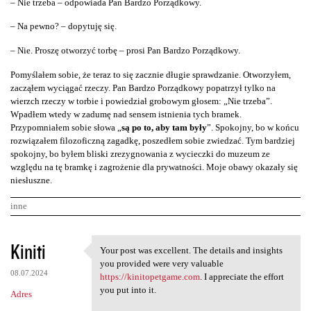
– Nie trzeba – odpowiada Pan Bardzo Porządkowy.
– Na pewno? – dopytuję się.
– Nie. Proszę otworzyć torbę – prosi Pan Bardzo Porządkowy.
Pomyślałem sobie, że teraz to się zacznie długie sprawdzanie. Otworzyłem,
zacząłem wyciągać rzeczy. Pan Bardzo Porządkowy popatrzył tylko na
wierzch rzeczy w torbie i powiedział grobowym głosem: „Nie trzeba”.
Wpadłem wtedy w zadumę nad sensem istnienia tych bramek.
Przypomniałem sobie słowa „
są po to, aby tam były
”. Spokojny, bo w końcu
rozwiązałem filozoficzną zagadkę, poszedłem sobie zwiedzać. Tym bardziej
spokojny, bo byłem bliski zrezygnowania z wycieczki do muzeum ze
względu na tę bramkę i zagrożenie dla prywatności. Moje obawy okazały się
niesłuszne.
inne
K
Kiniti
Your post was excellent. The details and insights
Your post was excellent. The
o
you provided were very valuable
08.07.2024
m
https://kinitopetgame.com
. I appreciate the effort
you put into it.
Adres
e