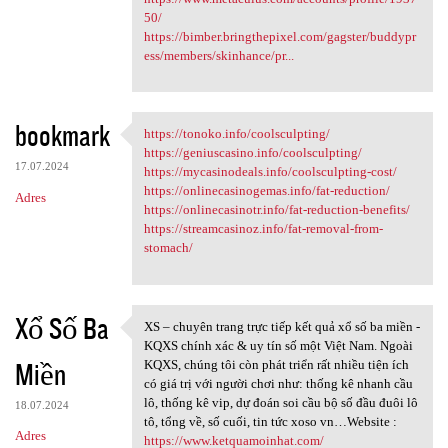
50/
https://bimber.bringthepixel.com/gagster/buddypr
ess/members/skinhance/pr...
bookmark
https://tonoko.info/coolsculpting/
https://tonoko.info
https://geniuscasino.info/coolsculpting/
17.07.2024
https://mycasinodeals.info/coolsculpting-cost/
https://onlinecasinogemas.info/fat-reduction/
Adres
https://onlinecasinotr.info/fat-reduction-benefits/
https://streamcasinoz.info/fat-removal-from-
stomach/
Xổ Số Ba
XS – chuyên trang trực tiếp kết quả xổ số ba miền -
XS – chuyên trang trực tiếp
KQXS chính xác & uy tín số một Việt Nam. Ngoài
Miền
KQXS, chúng tôi còn phát triển rất nhiều tiện ích
có giá trị với người chơi như: thống kê nhanh cầu
lô, thống kê vip, dự đoán soi cầu bộ số đầu đuôi lô
18.07.2024
tô, tổng về, số cuối, tin tức xoso vn…Website :
Adres
https://www.ketquamoinhat.com/