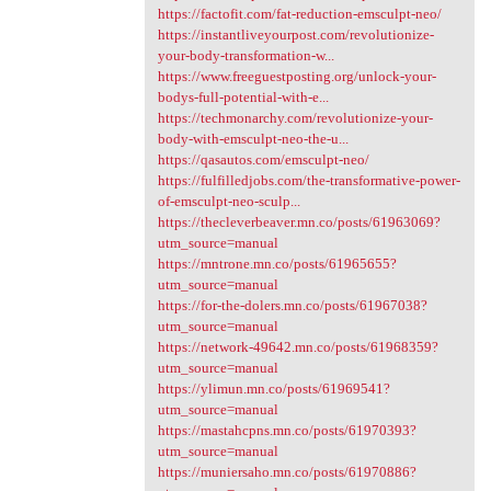
https://factofit.com/fat-reduction-emsculpt-neo/
https://instantliveyourpost.com/revolutionize-
your-body-transformation-w...
https://www.freeguestposting.org/unlock-your-
bodys-full-potential-with-e...
https://techmonarchy.com/revolutionize-your-
body-with-emsculpt-neo-the-u...
https://qasautos.com/emsculpt-neo/
https://fulfilledjobs.com/the-transformative-power-
of-emsculpt-neo-sculp...
https://thecleverbeaver.mn.co/posts/61963069?
utm_source=manual
https://mntrone.mn.co/posts/61965655?
utm_source=manual
https://for-the-dolers.mn.co/posts/61967038?
utm_source=manual
https://network-49642.mn.co/posts/61968359?
utm_source=manual
https://ylimun.mn.co/posts/61969541?
utm_source=manual
https://mastahcpns.mn.co/posts/61970393?
utm_source=manual
https://muniersaho.mn.co/posts/61970886?