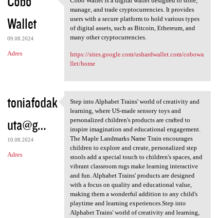
Cobo
Cobo Wallet is a digital wallet designed to store,
Cobo Wallet is a digital
manage, and trade cryptocurrencies. It provides
Wallet
users with a secure platform to hold various types
of digital assets, such as Bitcoin, Ethereum, and
many other cryptocurrencies.
09.08.2024
Adres
https://sites.google.com/ushardwallet.com/cobowa
llet/home
toniafodak
Step into Alphabet Trains' world of creativity and
Step into Alphabet Trains'
learning, where US-made sensory toys and
uta@g...
personalized children's products are crafted to
inspire imagination and educational engagement.
The Maple Landmarks Name Train encourages
10.08.2024
children to explore and create, personalized step
Adres
stools add a special touch to children's spaces, and
vibrant classroom rugs make learning interactive
and fun. Alphabet Trains' products are designed
with a focus on quality and educational value,
making them a wonderful addition to any child's
playtime and learning experiences.Step into
Alphabet Trains' world of creativity and learning,