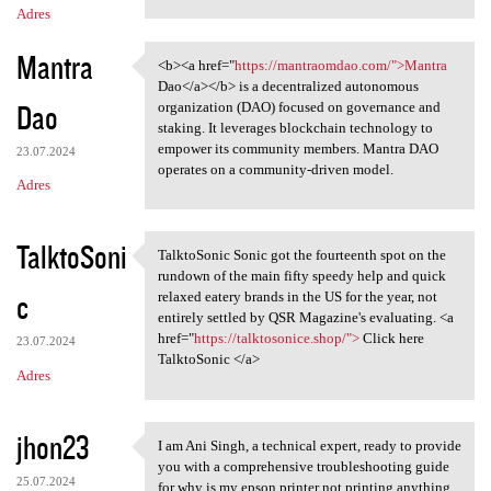
Adres
Mantra
<b><a href="
https://mantraomdao.com/">Mantra
<b><a href="https:/
Dao</a></b> is a decentralized autonomous
Dao
organization (DAO) focused on governance and
staking. It leverages blockchain technology to
empower its community members. Mantra DAO
23.07.2024
operates on a community-driven model.
Adres
TalktoSoni
TalktoSonic Sonic got the fourteenth spot on the
TalktoSonic Sonic got the
rundown of the main fifty speedy help and quick
c
relaxed eatery brands in the US for the year, not
entirely settled by QSR Magazine's evaluating. <a
href="
https://talktosonice.shop/">
Click here
23.07.2024
TalktoSonic </a>
Adres
jhon23
I am Ani Singh, a technical expert, ready to provide
I am Ani Singh, a technical
you with a comprehensive troubleshooting guide
25.07.2024
for why is my epson printer not printing anything