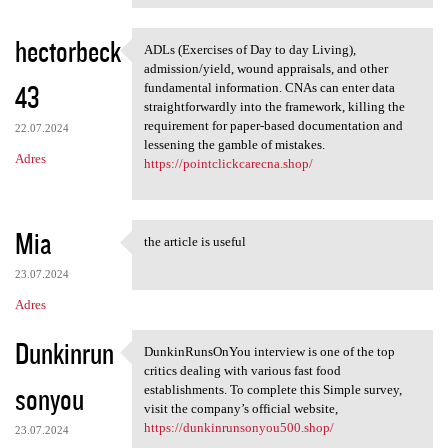
hectorbeck
ADLs (Exercises of Day to day Living),
ADLs (Exercises of Day to day
admission/yield, wound appraisals, and other
43
fundamental information. CNAs can enter data
straightforwardly into the framework, killing the
requirement for paper-based documentation and
22.07.2024
lessening the gamble of mistakes.
Adres
https://pointclickcarecna.shop/
Mia
the article is useful
the article is useful
23.07.2024
Adres
Dunkinrun
DunkinRunsOnYou interview is one of the top
DunkinRunsOnYou interview is
critics dealing with various fast food
sonyou
establishments. To complete this Simple survey,
visit the company’s official website,
https://dunkinrunsonyou500.shop/
23.07.2024