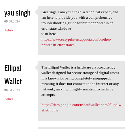
yau singh
Greetings, I am yau Singh, a technical expert, and
Greetings, I am yau Singh, a
I'm here to provide you with a comprehensive
08.08.2024
troubleshooting guide for brother printer in an
error state windows.
Adres
visit here -
https://www.easyprintersupport.com/brother-
printer-in-error-state/
Ellipal
The Ellipal Wallet is a hardware cryptocurrency
The Ellipal Wallet is a
wallet designed for secure storage of digital assets.
Wallet
It is known for being completely air-gapped,
meaning it does not connect to the internet or any
network, making it highly resistant to hacking
08.08.2024
attempts.
Adres
https://sites.google.com/ushardwallet.com/ellipalw
allet/home