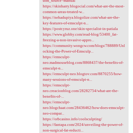
utm_source=manual
https://skinharry.blogocial.com/what-are-the-most-
common-areas-treated-w...
https://nehadupiya.blogolize.com/what-are-the-
key-features-of-emsculpt-n...
https://postr.yruz.one/skin-specialist-in-patiala
https://www.globhy.com/read-blog/53400_fat-
freezing-a-non-invasive-appro...
https://community.wongcw.com/blogs/788889/Unl
ocking-the-Power-of-Emsculp...
https://emsculpt-
neo.madmouseblog.com/8868437/the-benefits-of-
emsculpt-n...
https://emsculpt-neo.blogtov.com/8870255/how-
many-sessions-of-emsculpt-n...
https://emsculpt-
neo.creacionblog.com/28282754/what-are-the-
benefits-of-...
https://emsculpt-
neo.blogchaat.com/28436462/how-does-emsculpt-
neo-compar...
https://orbcasino.info/coolsculpting/
https://fantapa.com/2024/unveiling-the-power-of-
non-surgical-fat-reducti...