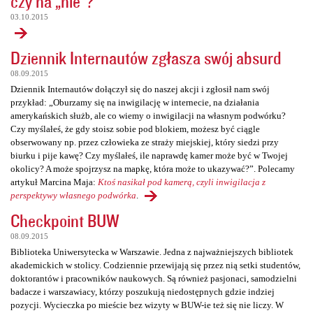
czy na „nie”?
03.10.2015
Dziennik Internautów zgłasza swój absurd
08.09.2015
Dziennik Internautów dołączył się do naszej akcji i zgłosił nam swój
przykład: „Oburzamy się na inwigilację w internecie, na działania
amerykańskich służb, ale co wiemy o inwigilacji na własnym podwórku?
Czy myślałeś, że gdy stoisz sobie pod blokiem, możesz być ciągle
obserwowany np. przez człowieka ze straży miejskiej, który siedzi przy
biurku i pije kawę? Czy myślałeś, ile naprawdę kamer może być w Twojej
okolicy? A może spojrzysz na mapkę, która może to ukazywać?”. Polecamy
artykuł Marcina Maja:
Ktoś nasikał pod kamerą, czyli inwigilacja z
perspektywy własnego podwórka
.
Checkpoint BUW
08.09.2015
Biblioteka Uniwersytecka w Warszawie. Jedna z najważniejszych bibliotek
akademickich w stolicy. Codziennie przewijają się przez nią setki studentów,
doktorantów i pracowników naukowych. Są również pasjonaci, samodzielni
badacze i warszawiacy, którzy poszukują niedostępnych gdzie indziej
pozycji. Wycieczka po mieście bez wizyty w BUW-ie też się nie liczy. W