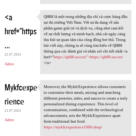
<a
QH88 là một trong những địa chỉ cá cược hàng đầu
QH88 là một trong những địa
tại thị trường Việt Nam. Với sự đa dạng về sản
href="https
phẩm game giải trí và dịch vụ, cũng như cam kết
về sự chất lượng và minh bạch, nhà cái ngày càng
thu hút sự quan tâm của cộng đồng bet thủ. Trong
...
bài viết này, chúng ta sẽ cùng tìm hiểu về QH88
thông qua các đánh giá và nhận xét chi tiết nhất.<a
22.07.2024
href="
https://qh88.soccer/">https://qh88.soccer/
</a>
Adres
Mykfcеxpе
Moreover, the MykfcExperience allows customers
Moreover, the MykfcExperience
to customize their meals, mixing and matching
riеncе
different proteins, sides, and sauces to create a truly
personalized dining experience. This level of
customization, combined with the technological
22.07.2024
advancements, sets the MykfcExperience apart
Adres
from traditional fast food.
https://mykfcexperience1000.shop/