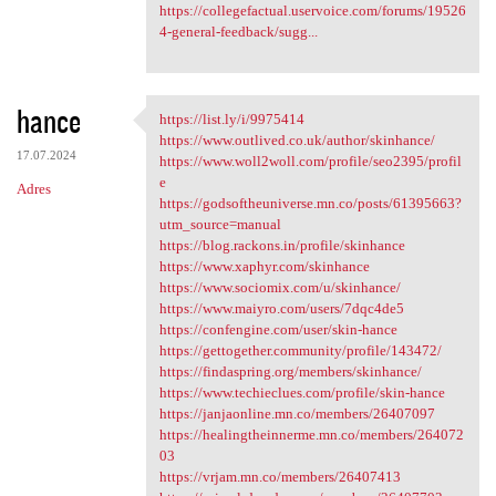
https://collegefactual.uservoice.com/forums/19526
4-general-feedback/sugg...
hance
https://list.ly/i/9975414
https://list.ly/i/9975414
https://www.outlived.co.uk/author/skinhance/
17.07.2024
https://www.woll2woll.com/profile/seo2395/profil
e
Adres
https://godsoftheuniverse.mn.co/posts/61395663?
utm_source=manual
https://blog.rackons.in/profile/skinhance
https://www.xaphyr.com/skinhance
https://www.sociomix.com/u/skinhance/
https://www.maiyro.com/users/7dqc4de5
https://confengine.com/user/skin-hance
https://gettogether.community/profile/143472/
https://findaspring.org/members/skinhance/
https://www.techieclues.com/profile/skin-hance
https://janjaonline.mn.co/members/26407097
https://healingtheinnerme.mn.co/members/264072
03
https://vrjam.mn.co/members/26407413