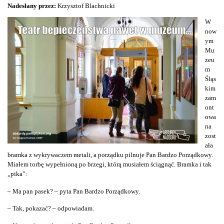
Nadesłany przez:
Krzysztof Blachnicki
W
now
ym
Mu
zeu
m
Śląs
kim
zam
ont
owa
na
zost
ała
bramka z wykrywaczem metali, a porządku pilnuje Pan Bardzo Porządkowy.
Miałem torbę wypełnioną po brzegi, którą musiałem ściągnąć. Bramka i tak
„pika”:
– Ma pan pasek? – pyta Pan Bardzo Porządkowy.
– Tak, pokazać? – odpowiadam.