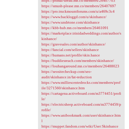
https://primal-dread.mn.co/members/26407703
https://smush-please.mn.co/members/26407697
https://pro.truckmountforums.com/u/a469c3c4
https://www.backloggd.com/u/skinhance/
https://www.undrtone.com/skinhance
https://kbb-hub.mn.co/members/26461091
https://marketplace.trinidadweddings.com/author/s
kinhance/
https://gravesales.com/author/skinhance/
https://fancial.com/sellers/skinhance
https://humans.net/profile/skin.hance
https://buddiesreach.com/members/skinhance/
https://louhangaround.mn.co/members/26488023
https://seositecheckup.com/seo-
audit/skinhance.in/fat-reduction
https://www.milliescentedrocks.com/members/prof
ile/3271560/skinhance.htm
https://cartagena.activeboard.com/m3774451/profi
le/
https://electricsheep.activeboard.com/m3774459/p
rofile/
https://www.anibookmark.com/user/skinhance.htm
l
https://muppet.fandom.com/wiki/User:Skinhance