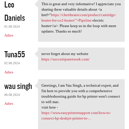
Leo
This is great and very informative! I appreciate you
This is great and very
sharing these valuable details about <a
Daniels
href="
https://cheriheater.com/product/cartridge-
heater-for-co2-heater/">Pipeline
electric
heater</a>. Please keep us in the loop with more
01.08.2024
updates. Thanks so much!
Adres
Tuna55
never forget about my website
never forget about my website
https://soccertipsnetwork.com/
02.08.2024
Adres
wau singh
Greetings, I am Vau Singh, a technical expert, and
Greetings, I am Vau Singh, a
I'm here to provide you with a comprehensive
06.08.2024
troubleshooting guide for hp printer won't connect
to wifi mac.
Adres
visit here -
https://www.easyprintersupport.com/how-to-
connect-hp-deskjet-printer-to-...