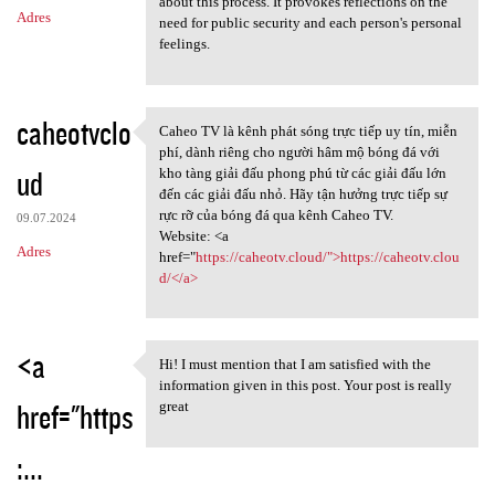
about this process. It provokes reflections on the
Adres
need for public security and each person's personal
feelings.
caheotvclo
Caheo TV là kênh phát sóng trực tiếp uy tín, miễn
Caheo TV là kênh phát sóng
phí, dành riêng cho người hâm mộ bóng đá với
ud
kho tàng giải đấu phong phú từ các giải đấu lớn
đến các giải đấu nhỏ. Hãy tận hưởng trực tiếp sự
rực rỡ của bóng đá qua kênh Caheo TV.
09.07.2024
Website: <a
Adres
href="
https://caheotv.cloud/">https://caheotv.clou
d/</a>
<a
Hi! I must mention that I am satisfied with the
Hi! I must mention that I am
information given in this post. Your post is really
href="https
great
:...