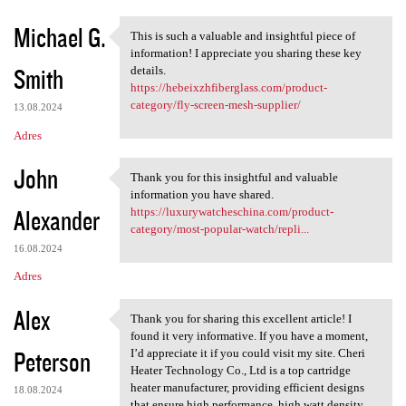
Michael G.
This is such a valuable and insightful piece of
This is such a valuable and
information! I appreciate you sharing these key
Smith
details.
https://hebeixzhfiberglass.com/product-
category/fly-screen-mesh-supplier/
13.08.2024
Adres
John
Thank you for this insightful and valuable
Thank you for this insightful
information you have shared.
Alexander
https://luxurywatcheschina.com/product-
category/most-popular-watch/repli...
16.08.2024
Adres
Alex
Thank you for sharing this excellent article! I
Thank you for sharing this
found it very informative. If you have a moment,
Peterson
I’d appreciate it if you could visit my site. Cheri
Heater Technology Co., Ltd is a top cartridge
heater manufacturer, providing efficient designs
18.08.2024
that ensure high performance, high watt density,