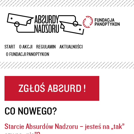
Przejdź
do
treści
START
O AKCJI
REGULAMIN
AKTUALNOŚCI
O FUNDACJI PANOPTYKON
CO NOWEGO?
Starcie Absurdów Nadzoru – jesteś na „tak”