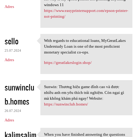
windows 11
Adres
https://www.easyprintersupport.com/epson-printer-
not-printing/
sello
With regards to educational loans, MyGreatLakes
With regards to educational
Understudy Loan is one of the most proficient
25.07.2024
monetary specialist co-ops.
Adres
https://greatlakeslogin.shop/
sunwinclu
Sunwin: Thương hiệu game đỉnh cao và được
Sunwin: Thương hiệu game đỉnh
nhiều anh em yêu thích trải nghiệm. Còn ngại gì
b.homes
mà không khám phá ngay! Website:
https://sunwinclub.homes/
26.07.2024
Adres
kalimsalim
When you have finished answering the questions