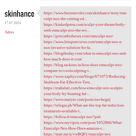
skinhance
https://www.herotraveler.com/skinhance/story/ems
https://www.herotraveler.com
culpt-neo-the-cutting-ed...
17.07.2024
https://kinkedpress.com/sculpt-your-dream-body-
with-emsculpt-neo-the-rev...
Adres
https://pencraftednews.com/emsculpt-neo/
https://www.hituponviews.com/emsculpt-neo-a-
non-invasive-solution-for-fa...
https://blogtheday.com/what-is-emsculpt-neo-and-
how-much-does-it-cost/
https://blog.rackons.in/how-does-emsculpt-neo-
compare-to-coolsculpting-i...
https://www.xaphyr.com/blogs/671975/Reducing-
Stubborn-Fat-Effective-Trea...
https://erahalati.com/how-emsculpt-neo-sculpts-
your-body-by-burning-fat-...
https://www.maiyro.com/posts/novhegnj
https://telegra.ph/What-are-the-top-fat-reduction-
treatments-available-i...
https://follow.it/emsculpt-neo?pub
https://www.myvipon.com/post/1052866/What-
Emsculpt-Neo-How-Does-amazon-c...
https://start.me/p/vwBQ01/emsculpt-neo