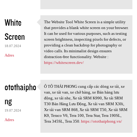
White
The Website Tool White Screen is a simple utility
The Website Tool White Screen
that provides a blank white screen on your browser.
Screen
It can be used for various purposes, such as testing
screen brightness, inspecting pixels for defects, or
providing a clean backdrop for photography or
18.07.2024
video calls. Its minimalist design ensures
Adres
distraction-free functionality. Website :
https://whitescreen.dev/
otothaipho
Ô TÔ THÁI PHONG cung cấp các dòng xe tải, xe
Ô TÔ THÁI PHONG cung cấp các
van, xe tải van, xe chở hàng, xe Bán hàng lưu
ng
động, xe tải nhẹ, Xe tải SRM K990, Xe tải SRM
T30 Bán Hàng Lưu Động, Xe tải van SRM X30i,
Xe tải van SRM 868, Xe tải SRM T50, Xe tải SRM
19.07.2024
K9, Teraco V6, Tera 100, Tera Star, Tera 190SL,
Adres
Tera 345SL, Tera 350.
https://otothaiphong.vn/