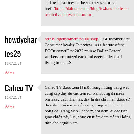
and best practices in the security sector. <a
href="
https://dahlcore.com/blog/f/whats-the-least-
restrictive-access-control-m...
howdychar
https://dgcustomerfirst100.shop/
DGCustomerFirst
https://dgcustomerfirst100
Consumer loyalty Overview - As a feature of the
les25
DGCustomerFirst 2022 review, Dollar General
workers scrutinized each and every individual
living in the US.
13.07.2024
Adres
Caheo TV
Caheo TV được xem là một trong những trang web
Caheo TV được xem là một
cung cấp đầy đủ các tiện ích xem bóng đá miễn
13.07.2024
phí hàng đầu. Hiện tại, đây là địa chỉ nhận được sự
theo dõi nhiều nhất của cộng đồng fan hâm mộ
Adres
bóng đá. Trang web Caheotv, nơi đem lại các trận
giao chiến nảy lửa, phục vụ niềm đam mê trái bóng
tròn cho người xem.