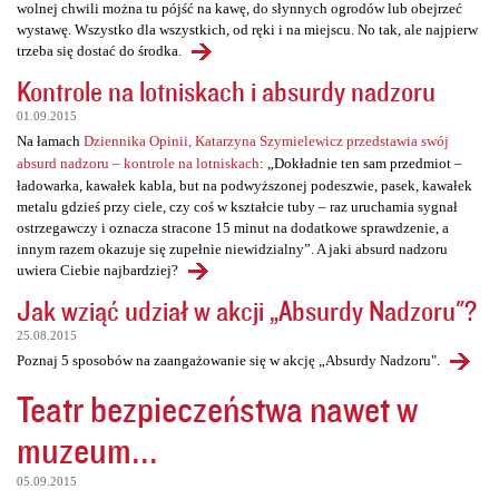
wolnej chwili można tu pójść na kawę, do słynnych ogrodów lub obejrzeć
wystawę. Wszystko dla wszystkich, od ręki i na miejscu. No tak, ale najpierw
trzeba się dostać do środka.
Kontrole na lotniskach i absurdy nadzoru
01.09.2015
Na łamach
Dziennika Opinii, Katarzyna Szymielewicz przedstawia swój
absurd nadzoru – kontrole na lotniskach
: „Dokładnie ten sam przedmiot –
ładowarka, kawałek kabla, but na podwyższonej podeszwie, pasek, kawałek
metalu gdzieś przy ciele, czy coś w kształcie tuby – raz uruchamia sygnał
ostrzegawczy i oznacza stracone 15 minut na dodatkowe sprawdzenie, a
innym razem okazuje się zupełnie niewidzialny”. A jaki absurd nadzoru
uwiera Ciebie najbardziej?
Jak wziąć udział w akcji „Absurdy Nadzoru"?
25.08.2015
Poznaj 5 sposobów na zaangażowanie się w akcję „Absurdy Nadzoru".
Teatr bezpieczeństwa nawet w
muzeum...
05.09.2015