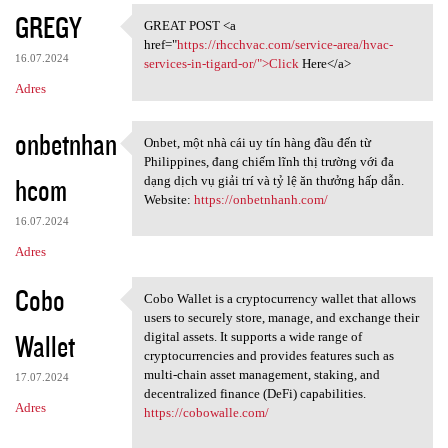
GREGY
GREAT POST <a
GREAT POST <a href="https:/
href="
https://rhcchvac.com/service-area/hvac-
16.07.2024
services-in-tigard-or/">Click
Here</a>
Adres
onbetnhan
Onbet, một nhà cái uy tín hàng đầu đến từ
Onbet, một nhà cái uy tín
Philippines, đang chiếm lĩnh thị trường với đa
hcom
dạng dịch vụ giải trí và tỷ lệ ăn thưởng hấp dẫn.
Website:
https://onbetnhanh.com/
16.07.2024
Adres
Cobo
Cobo Wallet is a cryptocurrency wallet that allows
Cobo Wallet is a
users to securely store, manage, and exchange their
Wallet
digital assets. It supports a wide range of
cryptocurrencies and provides features such as
multi-chain asset management, staking, and
17.07.2024
decentralized finance (DeFi) capabilities.
Adres
https://cobowalle.com/