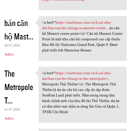
bán căn
<a href='
https://onehouse.com.vn/Loai-nha-
<a href='https://onehouse.com
dat/ban-can-ho-chung-cu-masteri-centre-...
án căn
hộ Mast...
hộ Masteri centre point</a> Căn hộ Masteri Centre
Point là một khu căn hộ compound cao cấp thuộc
Khu Đô thị Vinhomes Grand Park, Quận 9. Được
30.07.2024
phát triển bởi Masterise Homes
Adres
The
<a href='
https://onehouse.com.vn/Loai-nha-
<a href='https://onehouse.com
dat/ban-can-ho-chung-cu-the-metropole-t...
Metropole
Metropole Thủ Thiêm</a> The Metropole Thủ
Thiêm là dự án căn hộ cao cấp do tập đoàn
SonKim Land phát triển. Nằm trong trung tâm
T...
hành chính mới của khu đô thị Thủ Thiêm, dự án
có tầm nhìn trực diện ra sông Sài Gòn và Quận 1,
31.07.2024
TP.Hồ Chí Minh
Adres