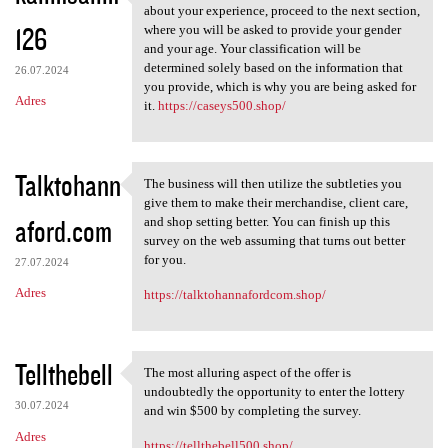
When you have finished
about your experience, proceed to the next section,
126
where you will be asked to provide your gender
and your age. Your classification will be
determined solely based on the information that
26.07.2024
you provide, which is why you are being asked for
Adres
it.
https://caseys500.shop/
Talktohann
The business will then utilize the subtleties you
The business will then
give them to make their merchandise, client care,
aford.com
and shop setting better. You can finish up this
survey on the web assuming that turns out better
for you.
27.07.2024
Adres
https://talktohannafordcom.shop/
Tellthebell
The most alluring aspect of the offer is
The most alluring aspect of
undoubtedly the opportunity to enter the lottery
30.07.2024
and win $500 by completing the survey.
Adres
https://tellthebell500.shop/