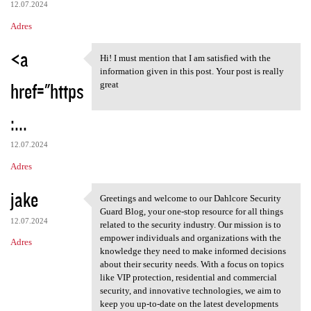
12.07.2024
Adres
<a
Hi! I must mention that I am satisfied with the
Hi! I must mention that I am
information given in this post. Your post is really
href="https
great
:...
12.07.2024
Adres
jake
Greetings and welcome to our Dahlcore Security
Greetings and welcome to our
Guard Blog, your one-stop resource for all things
12.07.2024
related to the security industry. Our mission is to
empower individuals and organizations with the
Adres
knowledge they need to make informed decisions
about their security needs. With a focus on topics
like VIP protection, residential and commercial
security, and innovative technologies, we aim to
keep you up-to-date on the latest developments