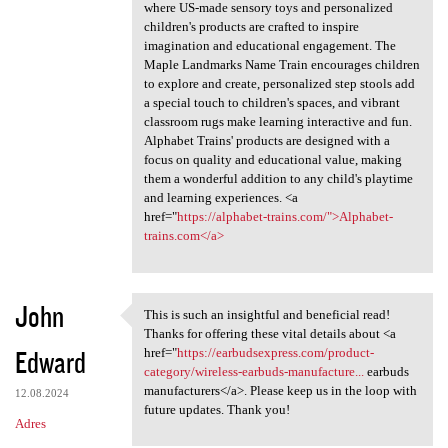
where US-made sensory toys and personalized
children's products are crafted to inspire
imagination and educational engagement. The
Maple Landmarks Name Train encourages children
to explore and create, personalized step stools add
a special touch to children's spaces, and vibrant
classroom rugs make learning interactive and fun.
Alphabet Trains' products are designed with a
focus on quality and educational value, making
them a wonderful addition to any child's playtime
and learning experiences. <a
href="
https://alphabet-trains.com/">Alphabet-
trains.com</a>
John
This is such an insightful and beneficial read!
This is such an insightful
Thanks for offering these vital details about <a
Edward
href="
https://earbudsexpress.com/product-
category/wireless-earbuds-manufacture...
earbuds
manufacturers</a>. Please keep us in the loop with
12.08.2024
future updates. Thank you!
Adres