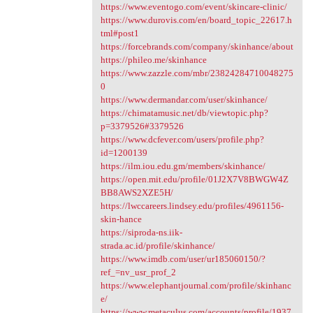
https://www.eventogo.com/event/skincare-clinic/
https://www.durovis.com/en/board_topic_22617.h
tml#post1
https://forcebrands.com/company/skinhance/about
https://phileo.me/skinhance
https://www.zazzle.com/mbr/23824284710048275
0
https://www.dermandar.com/user/skinhance/
https://chimatamusic.net/db/viewtopic.php?
p=3379526#3379526
https://www.dcfever.com/users/profile.php?
id=1200139
https://ilm.iou.edu.gm/members/skinhance/
https://open.mit.edu/profile/01J2X7V8BWGW4Z
BB8AWS2XZE5H/
https://lwccareers.lindsey.edu/profiles/4961156-
skin-hance
https://siproda-ns.iik-
strada.ac.id/profile/skinhance/
https://www.imdb.com/user/ur185060150/?
ref_=nv_usr_prof_2
https://www.elephantjournal.com/profile/skinhanc
e/
https://www.metaculus.com/accounts/profile/1937