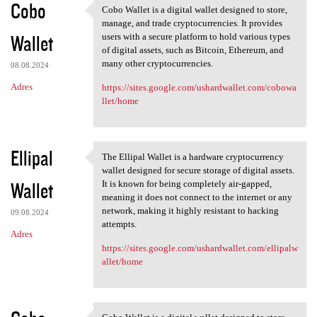
Cobo
Cobo Wallet is a digital wallet designed to store,
Cobo Wallet is a digital
manage, and trade cryptocurrencies. It provides
Wallet
users with a secure platform to hold various types
of digital assets, such as Bitcoin, Ethereum, and
many other cryptocurrencies.
08.08.2024
Adres
https://sites.google.com/ushardwallet.com/cobowa
llet/home
Ellipal
The Ellipal Wallet is a hardware cryptocurrency
The Ellipal Wallet is a
wallet designed for secure storage of digital assets.
Wallet
It is known for being completely air-gapped,
meaning it does not connect to the internet or any
network, making it highly resistant to hacking
09.08.2024
attempts.
Adres
https://sites.google.com/ushardwallet.com/ellipalw
allet/home