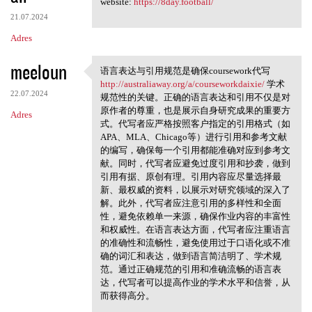
website:
https://8day.football/
21.07.2024
Adres
meeloun
语言表达与引用规范是确保coursework代写
语言表达与引用规范是确保
http://australiaway.org/a/courseworkdaixie/
学术
coursework代写
22.07.2024
规范性的关键。正确的语言表达和引用不仅是对
原作者的尊重，也是展示自身研究成果的重要方
Adres
式。代写者应严格按照客户指定的引用格式（如
APA、MLA、Chicago等）进行引用和参考文献
的编写，确保每一个引用都能准确对应到参考文
献。同时，代写者应避免过度引用和抄袭，做到
引用有据、原创有理。引用内容应尽量选择最
新、最权威的资料，以展示对研究领域的深入了
解。此外，代写者应注意引用的多样性和全面
性，避免依赖单一来源，确保作业内容的丰富性
和权威性。在语言表达方面，代写者应注重语言
的准确性和流畅性，避免使用过于口语化或不准
确的词汇和表达，做到语言简洁明了、学术规
范。通过正确规范的引用和准确流畅的语言表
达，代写者可以提高作业的学术水平和信誉，从
而获得高分。