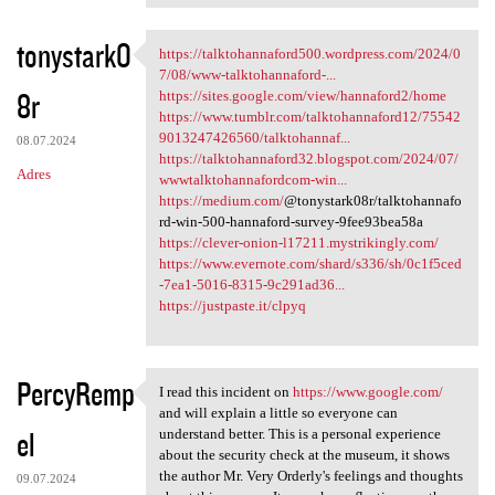
n
t
tonystark0
https://talktohannaford500.wordpress.com/2024/0
https://talktohannaford500
a
7/08/www-talktohannaford-...
8r
https://sites.google.com/view/hannaford2/home
r
https://www.tumblr.com/talktohannaford12/75542
z
9013247426560/talktohannaf...
08.07.2024
https://talktohannaford32.blogspot.com/2024/07/
e
Adres
wwwtalktohannafordcom-win...
https://medium.com/
@tonystark08r/talktohannafo
rd-win-500-hannaford-survey-9fee93bea58a
https://clever-onion-l17211.mystrikingly.com/
https://www.evernote.com/shard/s336/sh/0c1f5ced
-7ea1-5016-8315-9c291ad36...
https://justpaste.it/clpyq
PercyRemp
I read this incident on
https://www.google.com/
I read this incident on https
and will explain a little so everyone can
el
understand better. This is a personal experience
about the security check at the museum, it shows
the author Mr. Very Orderly's feelings and thoughts
09.07.2024