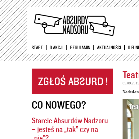
START
O AKCJI
REGULAMIN
AKTUALNOŚCI
O FUN
Teat
05.09.201
Nadesłan
CO NOWEGO?
Starcie Absurdów Nadzoru
– jesteś na „tak” czy na
„nie”?