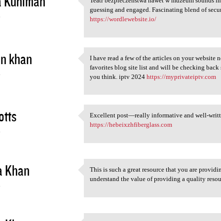
a Kuhlman
Teatr bezpieczeństwa nawet w muzeum sounds in
Teatr bezpieczeństwa nawet w
guessing and engaged. Fascinating blend of secur
4
https://wordlewebsite.io/
in khan
I have read a few of the articles on your website n
I have read a few of the
favorites blog site list and will be checking bac
4
you think. iptv 2024
https://myprivateiptv.com
otts
Excellent post—really informative and well-writt
Excellent post—really
https://hebeixzhfiberglass.com
4
a Khan
This is such a great resource that you are providi
This is such a great resource
understand the value of providing a quality reso
4