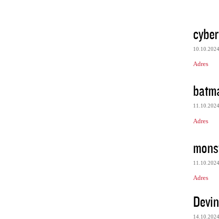
cyber
10.10.202
Adres
batma
11.10.202
Adres
mons
11.10.202
Adres
Devi
14.10.202