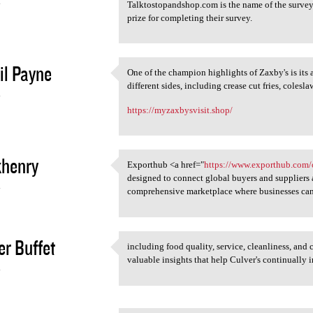
4
Talktostopandshop.com is the name of the survey f
prize for completing their survey.
il Payne
One of the champion highlights of Zaxby's is its
One of the champion
different sides, including crease cut fries, colesl
4
https://myzaxbysvisit.shop/
khenry
Exporthub <a href="
https://www.exporthub.com/
Exporthub <a href="https:/
designed to connect global buyers and suppliers a
4
comprehensive marketplace where businesses can
r Buffet
including food quality, service, cleanliness, and
including food quality,
valuable insights that help Culver's continually 
4