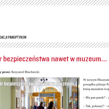
Przejdź
do
treści
DACJI PANOPTYKON
r bezpieczeństwa nawet w muzeum...
5
y przez:
Krzysztof Blachnicki
W nowym Muzeum Śl
porządku pilnuje P
którą musiałem ścią
– Ma pan pasek? – 
– Tak, pokazać? –