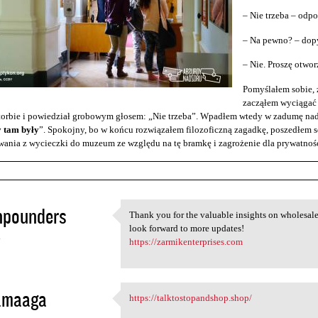
– Nie trzeba – odp
– Na pewno? – dopy
– Nie. Proszę otwo
Pomyślałem sobie, ż
zacząłem wyciągać 
torbie i powiedział grobowym głosem: „Nie trzeba”. Wpadłem wtedy w zadumę nad
y tam były
”. Spokojny, bo w końcu rozwiązałem filozoficzną zagadkę, poszedłem s
ania z wycieczki do muzeum ze względu na tę bramkę i zagrożenie dla prywatnośc
npounders
Thank you for the valuable insights on wholesal
Thank you for the valuable
look forward to more updates!
4
https://zarmikenterprises.com
amaaga
https://talktostopandshop.shop/
https://talktostopandshop