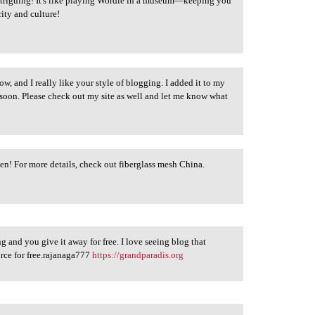
triguing! It's like playing Wordle in a museum—keeping you
ity and culture!
ow, and I really like your style of blogging. I added it to my
k soon. Please check out my site as well and let me know what
en! For more details, check out fiberglass mesh China.
ng and you give it away for free. I love seeing blog that
urce for free.rajanaga777
https://grandparadis.org