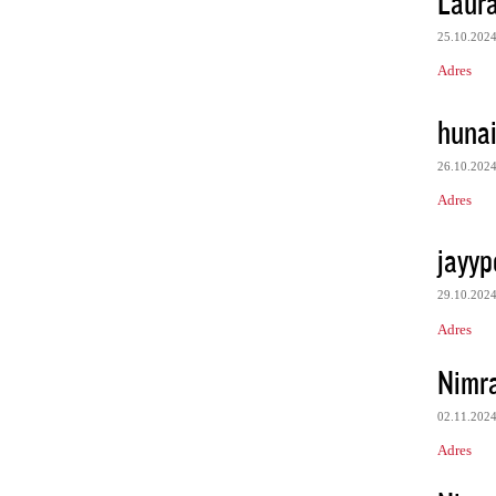
Laur
25.10.202
Adres
huna
26.10.202
Adres
jayyp
29.10.202
Adres
Nimr
02.11.202
Adres