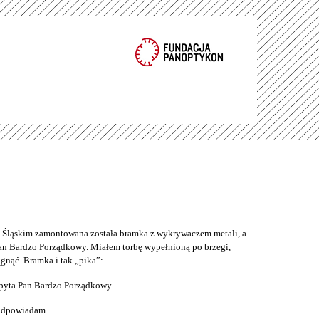
ąskim zamontowana została bramka z wykrywaczem metali, a
an Bardzo Porządkowy. Miałem torbę wypełnioną po brzegi,
gnąć. Bramka i tak „pika”:
pyta Pan Bardzo Porządkowy.
 odpowiadam.