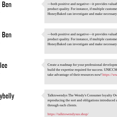
l Ben
—both positive and negative—it provides valuab
—both positive and negative
product quality. For instance, if multiple custome
4
HoneyBaked can investigate and make necessary
l Ben
—both positive and negative—it provides valuab
—both positive and negative
product quality. For instance, if multiple custome
4
HoneyBaked can investigate and make necessary
lee
Create a roadmap for your professional developme
Create a roadmap for your
build the expertise required for success. UNICCM
4
take advantage of their resources now!
https://w
belly
Talktowendys The Wendy's Consumer loyalty Over
Talktowendys The Wendy's
reproducing the sort and obligations introduced ac
4
through each clients.
https://talktowendysus.shop/