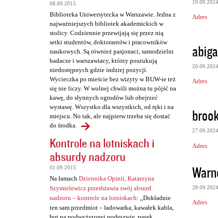
a
19.09.202
08.09.2015
Biblioteka Uniwersytecka w Warszawie. Jedna z
r
Adres
najważniejszych bibliotek akademickich w
z
stolicy. Codziennie przewijają się przez nią
setki studentów, doktorantów i pracowników
e
abiga
naukowych. Są również pasjonaci, samodzielni
badacze i warszawiacy, którzy poszukują
20.09.202
niedostępnych gdzie indziej pozycji.
Wycieczka po mieście bez wizyty w BUW-ie też
Adres
się nie liczy. W wolnej chwili można tu pójść na
kawę, do słynnych ogrodów lub obejrzeć
wystawę. Wszystko dla wszystkich, od ręki i na
broo
miejscu. No tak, ale najpierw trzeba się dostać
do środka.
27.09.202
Kontrole na lotniskach i
Adres
absurdy nadzoru
Warne
01.09.2015
Na łamach
Dziennika Opinii, Katarzyna
28.09.202
Szymielewicz przedstawia swój absurd
nadzoru – kontrole na lotniskach
: „Dokładnie
Adres
ten sam przedmiot – ładowarka, kawałek kabla,
but na podwyższonej podeszwie, pasek,