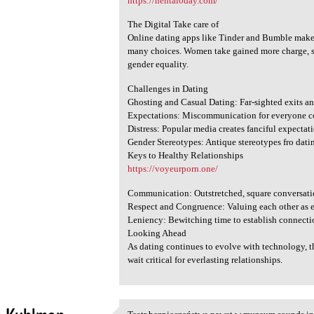
https://hentai0day.com/
The Digital Take care of
Online dating apps like Tinder and Bumble make 
many choices. Women take gained more charge, su
gender equality.
Challenges in Dating
Ghosting and Casual Dating: Far-sighted exits an
Expectations: Miscommunication for everyone c
Distress: Popular media creates fanciful expectati
Gender Stereotypes: Antique stereotypes fro datin
Keys to Healthy Relationships
https://voyeurporn.one/
Communication: Outstretched, square conversatio
Respect and Congruence: Valuing each other as e
Leniency: Bewitching time to establish connectio
Looking Ahead
As dating continues to evolve with technology, 
wait critical for everlasting relationships.