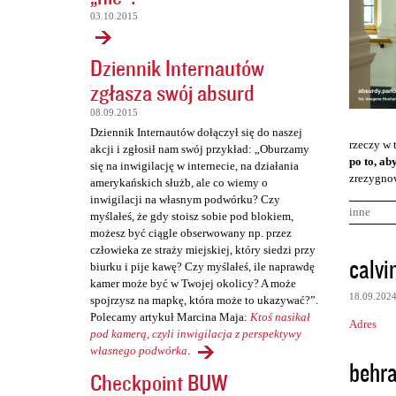
03.10.2015
Dziennik Internautów
zgłasza swój absurd
08.09.2015
Dziennik Internautów dołączył się do naszej
rzeczy w 
akcji i zgłosił nam swój przykład: „Oburzamy
po to, ab
się na inwigilację w internecie, na działania
zrezygnow
amerykańskich służb, ale co wiemy o
inwigilacji na własnym podwórku? Czy
inne
myślałeś, że gdy stoisz sobie pod blokiem,
możesz być ciągle obserwowany np. przez
człowieka ze straży miejskiej, który siedzi przy
K
calvi
biurku i pije kawę? Czy myślałeś, ile naprawdę
o
kamer może być w Twojej okolicy? A może
18.09.202
spojrzysz na mapkę, która może to ukazywać?”.
m
Polecamy artykuł Marcina Maja:
Ktoś nasikał
Adres
e
pod kamerą, czyli inwigilacja z perspektywy
n
własnego podwórka
.
behr
Checkpoint BUW
t