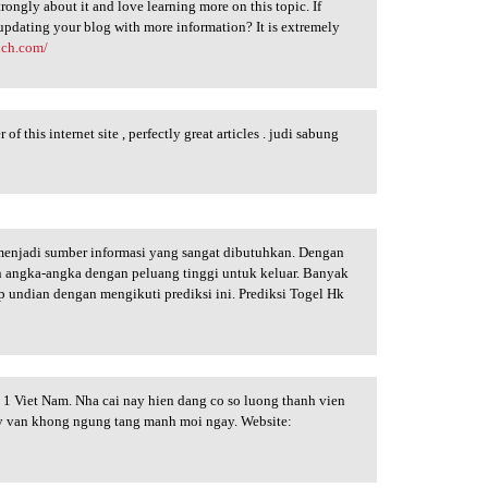
strongly about it and love learning more on this topic. If
updating your blog with more information? It is extremely
ich.com/
 this internet site , perfectly great articles . judi sabung
menjadi sumber informasi yang sangat dibutuhkan. Dengan
n angka-angka dengan peluang tinggi untuk keluar. Banyak
 undian dengan mengikuti prediksi ini. Prediksi Togel Hk
o 1 Viet Nam. Nha cai nay hien dang co so luong thanh vien
ay van khong ngung tang manh moi ngay. Website: