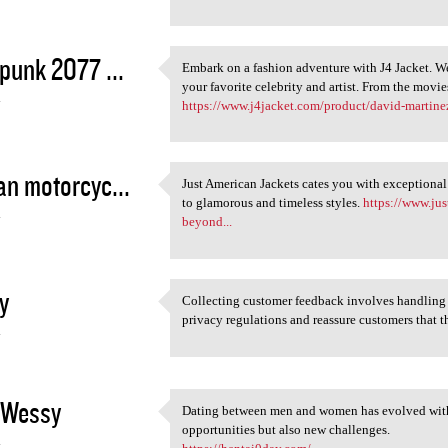
punk 2077 ...
Embark on a fashion adventure with J4 Jacket. We 
Embark on a fashion adventure
your favorite celebrity and artist. From the movie
4
https://www.j4jacket.com/product/david-martin
n motorcyc...
Just American Jackets cates you with exceptional
Just American Jackets cates
to glamorous and timeless styles.
https://www.ju
4
beyond...
y
Collecting customer feedback involves handling 
Collecting customer feedback
privacy regulations and reassure customers that t
4
nWessy
Dating between men and women has evolved with 
Dating between men and women
opportunities but also new challenges.
4