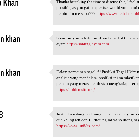
a Khan
Thanks for taking the time to discuss this, I feel 
Thanks for taking the time to
possible, as you gain expertise, would you mind 
4
helpful for me.spbu777
https://www.beth-bernob
in khan
Some truly wonderful work on behalf of the owner of
Some truly wonderful work on
ayam
https://sabung-ayam.com
4
in khan
Dalam permainan togel, **Prediksi Togel Hk** 
Dalam permainan togel, *
analisis yang mendalam, prediksi ini memberika
4
pemain yang merasa lebih siap menghadapi setiap
https://holdemsite.org/
8
Jun88 hien dang la thuong hieu ca cuoc uy tin s
Jun88 hien dang la thuong
cuc khung len den 10 trieu nguoi va so luong n
4
https://www.jun88tz.com/