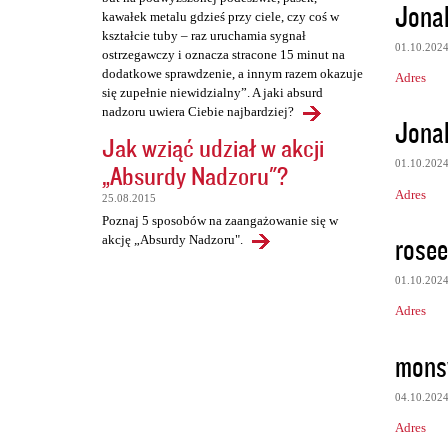
Jona
kawałek metalu gdzieś przy ciele, czy coś w
kształcie tuby – raz uruchamia sygnał
01.10.202
ostrzegawczy i oznacza stracone 15 minut na
dodatkowe sprawdzenie, a innym razem okazuje
Adres
się zupełnie niewidzialny”. A jaki absurd
nadzoru uwiera Ciebie najbardziej?
Jona
Jak wziąć udział w akcji
01.10.202
„Absurdy Nadzoru"?
Adres
25.08.2015
Poznaj 5 sposobów na zaangażowanie się w
rosee
akcję „Absurdy Nadzoru".
01.10.202
Adres
monsy
04.10.202
Adres