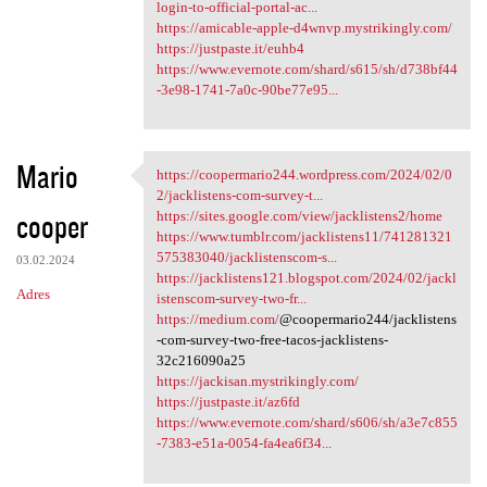
login-to-official-portal-ac...
https://amicable-apple-d4wnvp.mystrikingly.com/
https://justpaste.it/euhb4
https://www.evernote.com/shard/s615/sh/d738bf44
-3e98-1741-7a0c-90be77e95...
Mario
https://coopermario244.wordpress.com/2024/02/0
https://coopermario244
2/jacklistens-com-survey-t...
cooper
https://sites.google.com/view/jacklistens2/home
https://www.tumblr.com/jacklistens11/741281321
575383040/jacklistenscom-s...
03.02.2024
https://jacklistens121.blogspot.com/2024/02/jackl
Adres
istenscom-survey-two-fr...
https://medium.com/
@coopermario244/jacklistens
-com-survey-two-free-tacos-jacklistens-
32c216090a25
https://jackisan.mystrikingly.com/
https://justpaste.it/az6fd
https://www.evernote.com/shard/s606/sh/a3e7c855
-7383-e51a-0054-fa4ea6f34...