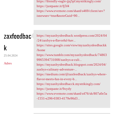
https://friendly-eagle-jjq5pf.mystrikingly.com/
https://justpaste.it/fj5f4
https://www.evernote.com/shard/s469/client/snv?
isnewsnv=true&noteGuid=90...
zaxfeedbac
https://myzaxbysfeedback.wordpress.com/2024/04
https://myzaxbysfeedback
/24/zaxbys-a-flavorful-hav...
k
https://sites.google.com/view/myzaxbysfeedbackk
/home
https://www.tumblr.com/myzaxbysfeedback/74863
25.04.2024
9965394731008/zaxbys-a-culi...
Adres
https://myzaxbysfeedback.blogspot.com/2024/04/
zaxbys-culinary-adventure-...
https://medium.com/@zaxfeedback/zaxbys-where-
flavor-meets-fun-in-every-b...
https://myzaxbysfeedbacck.mystrikingly.com/
https://justpaste.it/9oydy
https://www.evernote.com/shard/s476/sh/807a0e5a
-1551-e296-0383-4179e96d3...