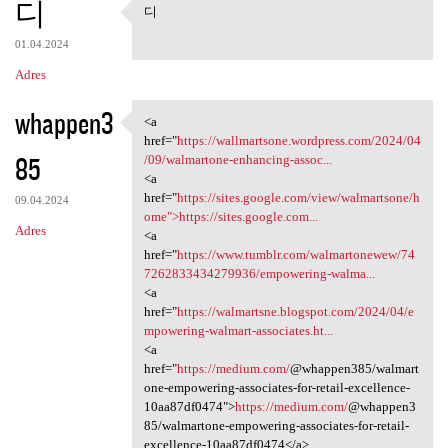
디
디
디
01.04.2024
Adres
whappen3
<a
<a href="https://wallmartsone
href="
https://wallmartsone.wordpress.com/2024/04
85
/09/walmartone-enhancing-assoc...
<a
href="
https://sites.google.com/view/walmartsone/h
09.04.2024
ome">https://sites.google.com...
Adres
<a
href="
https://www.tumblr.com/walmartonewew/74
7262833434279936/empowering-walma...
<a
href="
https://walmartsne.blogspot.com/2024/04/e
mpowering-walmart-associates.ht...
<a
href="
https://medium.com/
@whappen385/walmart
one-empowering-associates-for-retail-excellence-
10aa87df0474">
https://medium.com/
@whappen3
85/walmartone-empowering-associates-for-retail-
excellence-10aa87df0474</a>