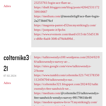
23253761/login-ace-flare-ac...
Adres
https://draft.blogger.com/blog/posts/42642531172
59910667
https://medium.com/
@monsilelig8/ace-flare-login-
2a273bb076cf
https://magenta-parrot-d52tnr.mystrikingly.com/
https://justpaste.it/fpchx
https://www.evernote.com/shard/s515/sh/53d5136
c-d68e-8ad4-30f6-d79d4d99d...
colternike3
https://talktowendys100.wordpress.com/2024/02/0
https://talktowendys100
6/talktowendys-survey-at-...
21
https://sites.google.com/view/talktowendys-
2/home
https://www.tumblr.com/colternike321/741578350
07.02.2024
112456704/talktowendys-sur...
Adres
https://colternike321.blogspot.com/2024/02/talkt
owendys-free-sandwich-we...
https://medium.com/
@colternike55/talktowendys-
free-sandwich-wendys-survey-9917961fde46
https://modest-sparrow-hvsv7f.mystrikingly.com/