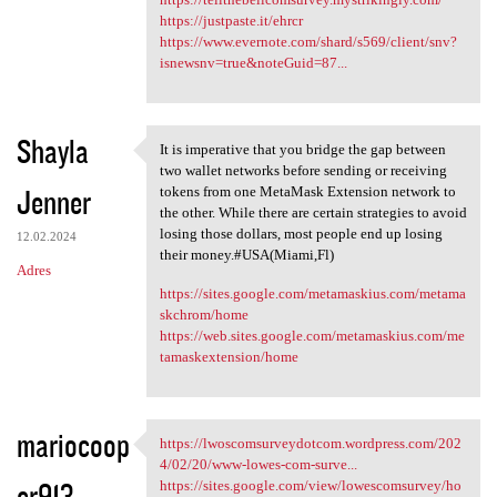
https://justpaste.it/ehrcr
https://www.evernote.com/shard/s569/client/snv?
isnewsnv=true&noteGuid=87...
Shayla
It is imperative that you bridge the gap between
It is imperative that you
two wallet networks before sending or receiving
Jenner
tokens from one MetaMask Extension network to
the other. While there are certain strategies to avoid
losing those dollars, most people end up losing
12.02.2024
their money.#USA(Miami,Fl)
Adres
https://sites.google.com/metamaskius.com/metama
skchrom/home
https://web.sites.google.com/metamaskius.com/me
tamaskextension/home
mariocoop
https://lwoscomsurveydotcom.wordpress.com/202
https://lwoscomsurveydotcom
4/02/20/www-lowes-com-surve...
er913
https://sites.google.com/view/lowescomsurvey/ho