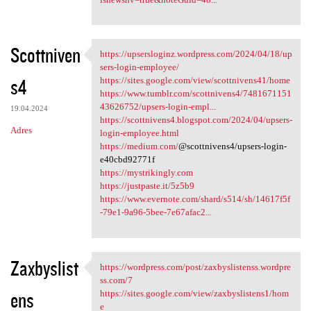
Scottniven
https://upsersloginz.wordpress.com/2024/04/18/up
https://upsersloginz
sers-login-employee/
s4
https://sites.google.com/view/scottnivens41/home
https://www.tumblr.com/scottnivens4/7481671151
43626752/upsers-login-empl...
19.04.2024
https://scottnivens4.blogspot.com/2024/04/upsers-
Adres
login-employee.html
https://medium.com/
@scottnivens4/upsers-login-
e40cbd92771f
https://mystrikingly.com
https://justpaste.it/5z5b9
https://www.evernote.com/shard/s514/sh/14617f5f
-79e1-9a96-5bee-7e67afac2...
Zaxbyslist
https://wordpress.com/post/zaxbyslistenss.wordpre
https://wordpress.com/post
ss.com/7
ens
https://sites.google.com/view/zaxbyslistens1/hom
e