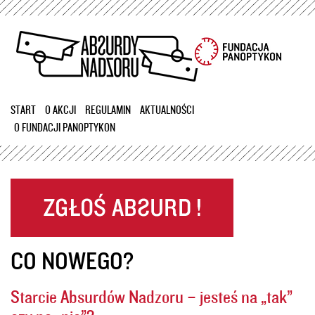
Przejdź
do
treści
START
O AKCJI
REGULAMIN
AKTUALNOŚCI
O FUNDACJI PANOPTYKON
CO NOWEGO?
Starcie Absurdów Nadzoru – jesteś na „tak”