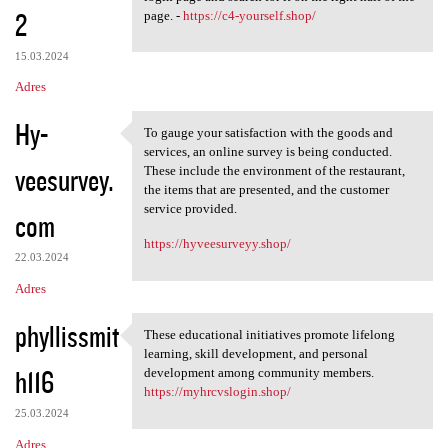
2
page. -
https://c4-yourself.shop/
15.03.2024
Adres
Hy-
To gauge your satisfaction with the goods and
To gauge your satisfaction
services, an online survey is being conducted.
veesurvey.
These include the environment of the restaurant,
the items that are presented, and the customer
service provided.
com
https://hyveesurveyy.shop/
22.03.2024
Adres
phyllissmit
These educational initiatives promote lifelong
These educational initiatives
learning, skill development, and personal
h116
development among community members.
https://myhrcvslogin.shop/
25.03.2024
Adres