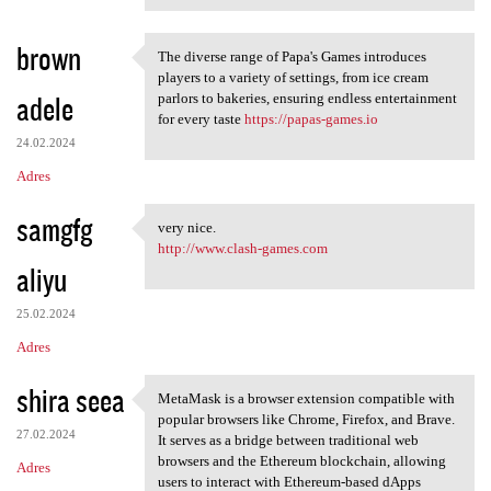
brown
The diverse range of Papa's Games introduces
The diverse range of Papa's
players to a variety of settings, from ice cream
adele
parlors to bakeries, ensuring endless entertainment
for every taste
https://papas-games.io
24.02.2024
Adres
samgfg
very nice.
very nice.
http://www.clash-games.com
aliyu
25.02.2024
Adres
shira seea
MetaMask is a browser extension compatible with
MetaMask is a browser
popular browsers like Chrome, Firefox, and Brave.
27.02.2024
It serves as a bridge between traditional web
browsers and the Ethereum blockchain, allowing
Adres
users to interact with Ethereum-based dApps