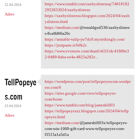
https://www.tumblr.com/zaxbyslistensq/74818182
22.04.2024
2952833024/zaxbyslistens
Adres
https://zaxbyslistenss.blogspot.com/2024/04/zaxb
yslistens.html
https://medium.com/
@ronaldgod536/zaxbyslisten
s-8caffd66a26c
https://amiable-tulip-jw7dx9.mystrikingly.com/
https://justpaste.it/b0h2s
https://www.evernote.com/shard/s633/sh/41886e3
2-0489-8aba-ee4a-4825a282e...
TellPopeye
https://wordpress.com/post/tellpopeyescom.wordpr
https://wordpress.com/post
ess.com/6
s.com
https://sites.google.com/view/tellpopeyes-
com/home
https://www.tumblr.com/blog/jameshill03
23.04.2024
https://tellpopeyesxz.blogspot.com/2024/04/tellp
Adres
opeyes.html
https://medium.com/
@jameshill03x/tellpopeyes-
com-win-1000-gift-card-www-tellpopeyes-com-
f3515a1a5d1a