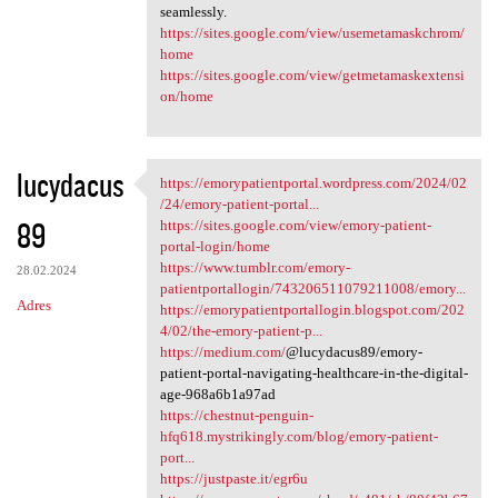
seamlessly.
https://sites.google.com/view/usemetamaskchrom/
home
https://sites.google.com/view/getmetamaskextensi
on/home
lucydacus
https://emorypatientportal.wordpress.com/2024/02
https://emorypatientportal
/24/emory-patient-portal...
89
https://sites.google.com/view/emory-patient-
portal-login/home
https://www.tumblr.com/emory-
28.02.2024
patientportallogin/743206511079211008/emory...
Adres
https://emorypatientportallogin.blogspot.com/202
4/02/the-emory-patient-p...
https://medium.com/
@lucydacus89/emory-
patient-portal-navigating-healthcare-in-the-digital-
age-968a6b1a97ad
https://chestnut-penguin-
hfq618.mystrikingly.com/blog/emory-patient-
port...
https://justpaste.it/egr6u