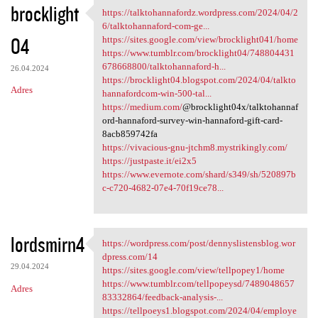
brocklight
https://talktohannafordz.wordpress.com/2024/04/2
https://talktohannafordz
6/talktohannaford-com-ge...
04
https://sites.google.com/view/brocklight041/home
https://www.tumblr.com/brocklight04/748804431
678668800/talktohannaford-h...
26.04.2024
https://brocklight04.blogspot.com/2024/04/talkto
Adres
hannafordcom-win-500-tal...
https://medium.com/
@brocklight04x/talktohannaf
ord-hannaford-survey-win-hannaford-gift-card-
8acb859742fa
https://vivacious-gnu-jtchm8.mystrikingly.com/
https://justpaste.it/ei2x5
https://www.evernote.com/shard/s349/sh/520897b
c-c720-4682-07e4-70f19ce78...
lordsmirn4
https://wordpress.com/post/dennyslistensblog.wor
https://wordpress.com/post
dpress.com/14
29.04.2024
https://sites.google.com/view/tellpopey1/home
https://www.tumblr.com/tellpopeysd/7489048657
Adres
83332864/feedback-analysis-...
https://tellpoeys1.blogspot.com/2024/04/employe