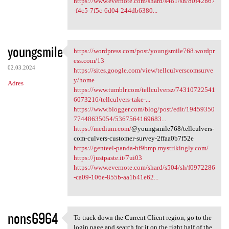
https://www.evernote.com/shard/s481/sh/80f42b67
-f4c5-7f5c-6d04-244db6380...
youngsmile
https://wordpress.com/post/youngsmile768.wordpr
https://wordpress.com/post
ess.com/13
02.03.2024
https://sites.google.com/view/tellculverscomsurve
y/home
Adres
https://www.tumblr.com/tellculversz/74310722541
6073216/tellculvers-take-...
https://www.blogger.com/blog/post/edit/19459350
77448635054/5367564169683...
https://medium.com/
@youngsmile768/tellculvers-
com-culvers-customer-survey-2ffaa0b7f52e
https://genteel-panda-hf9bmp.mystrikingly.com/
https://justpaste.it/7ui03
https://www.evernote.com/shard/s504/sh/f0972286
-ca09-106e-855b-aa1b41e62...
nons6964
To track down the Current Client region, go to the
To track down the Current
login page and search for it on the right half of the