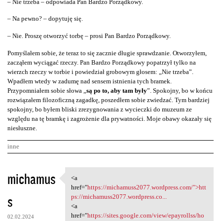
– Nie trzeba – odpowiada Pan Bardzo Porządkowy.
– Na pewno? – dopytuję się.
– Nie. Proszę otworzyć torbę – prosi Pan Bardzo Porządkowy.
Pomyślałem sobie, że teraz to się zacznie długie sprawdzanie. Otworzyłem,
zacząłem wyciągać rzeczy. Pan Bardzo Porządkowy popatrzył tylko na
wierzch rzeczy w torbie i powiedział grobowym głosem: „Nie trzeba”.
Wpadłem wtedy w zadumę nad sensem istnienia tych bramek.
Przypomniałem sobie słowa „
są po to, aby tam były
”. Spokojny, bo w końcu
rozwiązałem filozoficzną zagadkę, poszedłem sobie zwiedzać. Tym bardziej
spokojny, bo byłem bliski zrezygnowania z wycieczki do muzeum ze
względu na tę bramkę i zagrożenie dla prywatności. Moje obawy okazały się
niesłuszne.
inne
K
michamus
<a
<a href="https:/
o
href="
https://michamuss2077.wordpress.com/">htt
s
m
ps://michamuss2077.wordpress.co...
<a
e
href="
https://sites.google.com/view/epayrollss/ho
02.02.2024