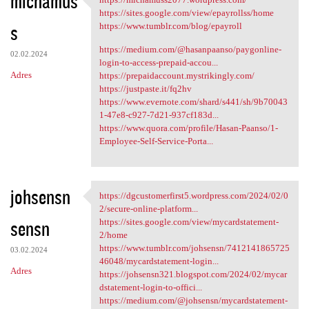
michamus
https://michamuss2077
https://sites.google.com/view/epayrollss/home
s
https://www.tumblr.com/blog/epayroll
https://medium.com/@hasanpaanso/paygonline-
02.02.2024
login-to-access-prepaid-accou...
Adres
https://prepaidaccount.mystrikingly.com/
https://justpaste.it/fq2hv
https://www.evernote.com/shard/s441/sh/9b70043
1-47e8-c927-7d21-937cf183d...
https://www.quora.com/profile/Hasan-Paanso/1-
Employee-Self-Service-Porta...
johsensn
https://dgcustomerfirst5.wordpress.com/2024/02/0
https://dgcustomerfirst5
2/secure-online-platform...
sensn
https://sites.google.com/view/mycardstatement-
2/home
https://www.tumblr.com/johsensn/7412141865725
03.02.2024
46048/mycardstatement-login...
Adres
https://johsensn321.blogspot.com/2024/02/mycar
dstatement-login-to-offici...
https://medium.com/@johsensn/mycardstatement-