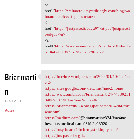
<a
href="
https://walmartok.mystrikingly.com/blog/wa
lmartone-elevating-associate-e...
<a
href="
https://justpaste.it/edqu0">https://justpaste.i
t/edqu0</a>
<a
href="
https://www.evernote.com/shard/s510/sh/d1e
be064-a6f1-8896-2879-ec79b1d27...
Brianmarti
https://fmc4me.wordpress.com/2024/04/10/fmc4m
https://fmc4me.wordpress.com
e-2/
n
https://sites.google.com/view/fmc4me-2/home
https://www.tumblr.com/brianmartin824/74780231
0906953728/fmc4me?source=s...
15.04.2024
https://brianmartin824.blogspot.com/2024/04/fmc
Adres
4me.html
https://medium.com/
@brianmartinz824/fmc4me-
fresenius-medical-care-98ffb2e63520
https://rosy-bear-x14mhr.mystrikingly.com/
https://justpaste.it/egllz