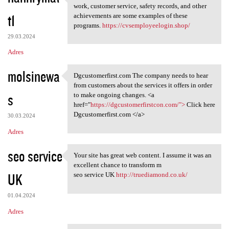
Incentives, honors, and
work, customer service, safety records, and other
t1
achievements are some examples of these
programs.
https://cvsemployeelogin.shop/
29.03.2024
Adres
molsinewa
Dgcustomerfirst.com The company needs to hear
Dgcustomerfirst.com The
from customers about the services it offers in order
s
to make ongoing changes. <a
href="
https://dgcustomerfirstcon.com/">
Click here
Dgcustomerfirst.com </a>
30.03.2024
Adres
seo service
Your site has great web content. I assume it was an
Your site has great web
excellent chance to transform m
UK
seo service UK
http://truediamond.co.uk/
01.04.2024
Adres