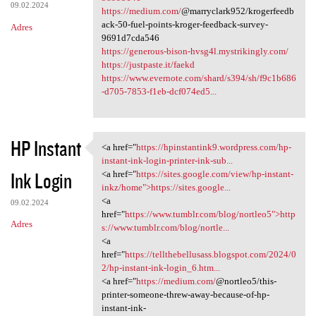
09.02.2024
https://medium.com/
@marryclark952/krogerfeedb
ack-50-fuel-points-kroger-feedback-survey-
Adres
9691d7cda546
https://generous-bison-hvsg4l.mystrikingly.com/
https://justpaste.it/faekd
https://www.evernote.com/shard/s394/sh/f9c1b686
-d705-7853-f1eb-dcf074ed5...
HP Instant
<a href="
https://hpinstantink9.wordpress.com/hp-
<a href="https:/
instant-ink-login-printer-ink-sub...
Ink Login
<a href="
https://sites.google.com/view/hp-instant-
inkz/home">https://sites.google...
<a
09.02.2024
href="
https://www.tumblr.com/blog/nortleo5">http
Adres
s://www.tumblr.com/blog/nortle...
<a
href="
https://tellthebellusass.blogspot.com/2024/0
2/hp-instant-ink-login_6.htm...
<a href="
https://medium.com/
@nortleo5/this-
printer-someone-threw-away-because-of-hp-
instant-ink-