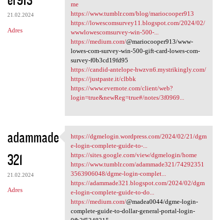
me
https://www.tumblr.com/blog/mariocooper913
21.02.2024
https://lowescomsurvey11.blogspot.com/2024/02/
Adres
wwwlowescomsurvey-win-500-...
https://medium.com/
@mariocooper913/www-
lowes-com-survey-win-500-gift-card-lowes-com-
survey-f0b3cd19fd95
https://candid-antelope-hwzvn6.mystrikingly.com/
https://justpaste.it/clbbk
https://www.evernote.com/client/web?
login=true&newReg=true#/notes/3f0969...
adammade
https://dgmelogin.wordpress.com/2024/02/21/dgm
https://dgmelogin.wordpress
e-login-complete-guide-to-...
321
https://sites.google.com/view/dgmelogin/home
https://www.tumblr.com/adammade321/74292351
3563906048/dgme-login-complet...
21.02.2024
https://adammade321.blogspot.com/2024/02/dgm
Adres
e-login-complete-guide-to-do...
https://medium.com/
@madea0044/dgme-login-
complete-guide-to-dollar-general-portal-login-