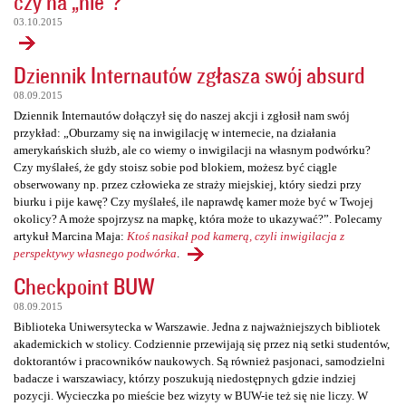
czy na „nie”?
03.10.2015
Dziennik Internautów zgłasza swój absurd
08.09.2015
Dziennik Internautów dołączył się do naszej akcji i zgłosił nam swój
przykład: „Oburzamy się na inwigilację w internecie, na działania
amerykańskich służb, ale co wiemy o inwigilacji na własnym podwórku?
Czy myślałeś, że gdy stoisz sobie pod blokiem, możesz być ciągle
obserwowany np. przez człowieka ze straży miejskiej, który siedzi przy
biurku i pije kawę? Czy myślałeś, ile naprawdę kamer może być w Twojej
okolicy? A może spojrzysz na mapkę, która może to ukazywać?”. Polecamy
artykuł Marcina Maja:
Ktoś nasikał pod kamerą, czyli inwigilacja z
perspektywy własnego podwórka
.
Checkpoint BUW
08.09.2015
Biblioteka Uniwersytecka w Warszawie. Jedna z najważniejszych bibliotek
akademickich w stolicy. Codziennie przewijają się przez nią setki studentów,
doktorantów i pracowników naukowych. Są również pasjonaci, samodzielni
badacze i warszawiacy, którzy poszukują niedostępnych gdzie indziej
pozycji. Wycieczka po mieście bez wizyty w BUW-ie też się nie liczy. W