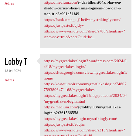
https://medium.com/
@davidhurst04z/i-have-a-
Adres
shadow-curser-when-using-logmein-how-can-i-
stop-it-e3a991a51f49
https://frank-orange-j1hc6w.mystrikingly.com/
https://justpaste.it/cjdyv
https://www.evernote.com/shard/s708/client/snv?
isnewsnv=true&noteGuid=be...
Lobby T
https://mygreatlakeslogin3.wordpress.com/2024/0
https://mygreatlakeslogin3
4/18/mygreatlakes-login/
18.04.2024
https://sites.google.com/view/mygreatlakeslogin1/
home
Adres
https://www.tumblr.com/mygreatlakeslogin/74807
7593806471168/mygreatlakes...
https://mygreatlakeslogin1.blogspot.com/2024/04
/mygreatlakes-login.html
https://medium.com/
@lobbyt88/mygreatlakes-
login-b2f36156655d
https://mygreatlakeslogin.mystrikingly.com/
https://justpaste.it/e0qhc
https://www.evernote.com/shard/s315/client/snv?
isnewsnv=true&noteGuid=48...