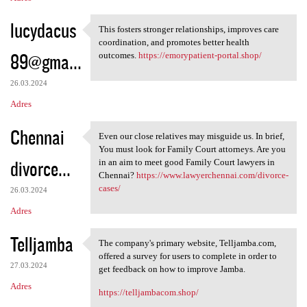
lucydacus
This fosters stronger relationships, improves care
This fosters stronger
coordination, and promotes better health
89@gma...
outcomes.
https://emorypatient-portal.shop/
26.03.2024
Adres
Chennai
Even our close relatives may misguide us. In brief,
Even our close relatives may
You must look for Family Court attorneys. Are you
divorce...
in an aim to meet good Family Court lawyers in
Chennai?
https://www.lawyerchennai.com/divorce-
cases/
26.03.2024
Adres
Telljamba
The company's primary website, Telljamba.com,
The company's primary website
offered a survey for users to complete in order to
27.03.2024
get feedback on how to improve Jamba.
Adres
https://telljambacom.shop/