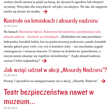
wolnej chwili można tu pójść na kawę, do słynnych ogrodów lub obejrzeć
wystawę. Wszystko dla wszystkich, od ręki i na miejscu. No tak, ale najpierw
trzeba się dostać do środka.
Kontrole na lotniskach i absurdy nadzoru
01.09.2015
Na łamach
Dziennika Opinii, Katarzyna Szymielewicz przedstawia swój
absurd nadzoru – kontrole na lotniskach
: „Dokładnie ten sam przedmiot –
ładowarka, kawałek kabla, but na podwyższonej podeszwie, pasek, kawałek
metalu gdzieś przy ciele, czy coś w kształcie tuby – raz uruchamia sygnał
ostrzegawczy i oznacza stracone 15 minut na dodatkowe sprawdzenie, a
innym razem okazuje się zupełnie niewidzialny”. A jaki absurd nadzoru
uwiera Ciebie najbardziej?
Jak wziąć udział w akcji „Absurdy Nadzoru"?
25.08.2015
Poznaj 5 sposobów na zaangażowanie się w akcję „Absurdy Nadzoru".
Teatr bezpieczeństwa nawet w
muzeum...
05.09.2015