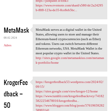
https://justpaste.it/eztk5
https://www.evernote.com/shard/s580/sh/2a24295
b-f8f0-123a-de35-8ce8eb5bc...
MetaMask
MetaMask serves as a digital wallet in the United
MetaMask serves as a digital
States, allowing users to store and manage their
08.02.2024
Ethereum-based cryptocurrencies (such as Ether)
and tokens. Users can switch between different
Adres
Ethereum networks, USA. MetaMask Wallet is the
most popular crypto wallet in the United States.
http://sites.google.com/metamaskius.com/metamas
k-portfolio/home
KrogerFee
https://krogerfeedback53.wordpress.com/2024/02/
https://krogerfeedback53
09/15/
dback –
https://sites.google.com/view/kroger-12/home
https://www.tumblr.com/krogefeedbackrvey/74182
5822254678016/krogerfeedba...
50
https://www.blogger.com/blog/posts/57619659282
58993141