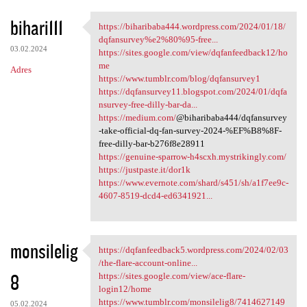
bihari111
https://biharibaba444.wordpress.com/2024/01/18/
https://biharibaba444
dqfansurvey%e2%80%95-free...
03.02.2024
https://sites.google.com/view/dqfanfeedback12/ho
me
Adres
https://www.tumblr.com/blog/dqfansurvey1
https://dqfansurvey11.blogspot.com/2024/01/dqfa
nsurvey-free-dilly-bar-da...
https://medium.com/
@biharibaba444/dqfansurvey
-take-official-dq-fan-survey-2024-%EF%B8%8F-
free-dilly-bar-b276f8e28911
https://genuine-sparrow-h4scxh.mystrikingly.com/
https://justpaste.it/dor1k
https://www.evernote.com/shard/s451/sh/a1f7ee9c-
4607-8519-dcd4-ed6341921...
monsilelig
https://dqfanfeedback5.wordpress.com/2024/02/03
https://dqfanfeedback5
/the-flare-account-online...
8
https://sites.google.com/view/ace-flare-
login12/home
https://www.tumblr.com/monsilelig8/7414627149
05.02.2024