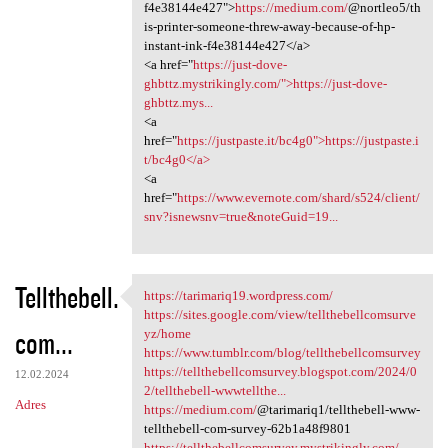
f4e38144e427">
https://medium.com/
@nortleo5/th
is-printer-someone-threw-away-because-of-hp-
instant-ink-f4e38144e427</a>
<a href="
https://just-dove-
ghbttz.mystrikingly.com/">https://just-dove-
ghbttz.mys...
<a
href="
https://justpaste.it/bc4g0">https://justpaste.i
t/bc4g0</a>
<a
href="
https://www.evernote.com/shard/s524/client/
snv?isnewsnv=true&noteGuid=19...
Tellthebell.
https://tarimariq19.wordpress.com/
https://tarimariq19.wordpress
https://sites.google.com/view/tellthebellcomsurve
com...
yz/home
https://www.tumblr.com/blog/tellthebellcomsurvey
https://tellthebellcomsurvey.blogspot.com/2024/0
12.02.2024
2/tellthebell-wwwtellthe...
Adres
https://medium.com/
@tarimariq1/tellthebell-www-
tellthebell-com-survey-62b1a48f9801
https://tellthebellcomsurvey.mystrikingly.com/