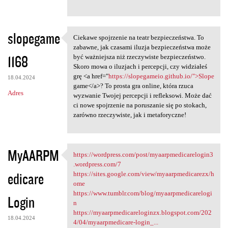
slopegame
Ciekawe spojrzenie na teatr bezpieczeństwa. To
Ciekawe spojrzenie na teatr
zabawne, jak czasami iluzja bezpieczeństwa może
1168
być ważniejsza niż rzeczywiste bezpieczeństwo.
Skoro mowa o iluzjach i percepcji, czy widziałeś
grę <a href="
https://slopegameio.github.io/">Slope
18.04.2024
game</a>? To prosta gra online, która rzuca
Adres
wyzwanie Twojej percepcji i refleksowi. Może dać
ci nowe spojrzenie na poruszanie się po stokach,
zarówno rzeczywiste, jak i metaforyczne!
MyAARPM
https://wordpress.com/post/myaarpmedicarelogin3
https://wordpress.com/post
.wordpress.com/7
edicare
https://sites.google.com/view/myaarpmedicarezx/h
ome
https://www.tumblr.com/blog/myaarpmedicarelogi
Login
n
https://myaarpmedicareloginzx.blogspot.com/202
18.04.2024
4/04/myaarpmedicare-login_...