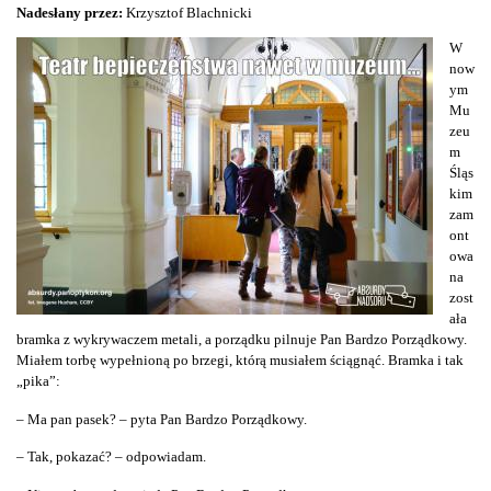
Nadesłany przez:
Krzysztof Blachnicki
W
now
ym
Mu
zeu
m
Śląs
kim
zam
ont
owa
na
zost
ała
bramka z wykrywaczem metali, a porządku pilnuje Pan Bardzo Porządkowy.
Miałem torbę wypełnioną po brzegi, którą musiałem ściągnąć. Bramka i tak
„pika”:
– Ma pan pasek? – pyta Pan Bardzo Porządkowy.
– Tak, pokazać? – odpowiadam.