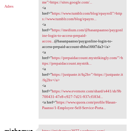
n
me">https://sites.google.com/...
Adres
<a
t
href="
https://www.tumblr.com/blog/epayroll">http
a
s://www.tumblr.com/blog/epayro...
<a
r
href="
https://medium.com/@hasanpaanso/paygonl
z
ine-login-to-access-prepaid-
accou...
@hasanpaanso/paygonline-login-to-
e
access-prepaid-account-dbba166f7da3</a>
<a
href="
https://prepaidaccount.mystrikingly.com/">h
ttps://prepaidaccount.mystrik...
<a
href="
https://justpaste.it/fq2hv">https://justpaste.it
/fq2hv</a>
<a
href="
https://www.evernote.com/shard/s441/sh/9b
700431-47e8-c927-7d21-937cf183d...
<a href="
https://www.quora.com/profile/Hasan-
Paanso/1-Employee-Self-Service-Porta...
https://michamuss2077.wordpress.com/