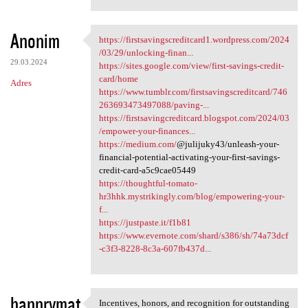
Anonim
https://firstsavingscreditcard1.wordpress.com/2024
https:/
/03/29/unlocking-finan...
29.03.2024
https://sites.google.com/view/first-savings-credit-
card/home
Adres
https://www.tumblr.com/firstsavingscreditcard/746
263693473497088/paving-...
https://firstsavingcreditcard.blogspot.com/2024/03
/empower-your-finances...
https://medium.com/
@julijuky43/unleash-your-
financial-potential-activating-your-first-savings-
credit-card-a5c9cae05449
https://thoughtful-tomato-
hr3hhk.mystrikingly.com/blog/empowering-your-
f...
https://justpaste.it/f1b81
https://www.evernote.com/shard/s386/sh/74a73dcf
-c3f3-8228-8c3a-607fb437d...
hannrymat
Incentives, honors, and recognition for outstanding