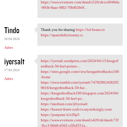
https://www.evernote.com/shard/s526/sh/ec604b6a
-993b-8aac-9f02-70bf029e9...
Tindo
Thank you for sharing
https://lol-beans.io
Thank you for sharing https:/
https://spanishdictionary.cc
16.04.2024
Adres
iyersalt
https://iyersalt.wordpress.com/2024/04/15/krogerf
https://iyersalt.wordpress
eedback-50-fuel-points-...
17.04.2024
https://sites.google.com/view/krogarfeedbackx100
/home
Adres
https://www.tumblr.com/iyersalt/74782902438295
9616/krogerfeedback-50-fue...
https://krogerfeedback100.blogspot.com/2024/04/
krogerfeedback-50-fuel-po...
https://medium.com/@iyersalt
https://honest-ferret-xzdvvs.mystrikingly.com/
https://justpaste.it/e20p5
https://www.evernote.com/shard/s420/sh/daedc73f
-9cc3-0bb8-d562-cf2b4551a...