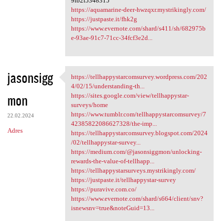
9fb2f5348315
https://aquamarine-deer-hwzqxr.mystrikingly.com/
https://justpaste.it/fhk2g
https://www.evernote.com/shard/s411/sh/682975b
e-93ae-91c7-71cc-34fcf3e2d...
jasonsigg
https://tellhappystarcomsurvey.wordpress.com/202
https:/
4/02/15/understanding-th...
mon
https://sites.google.com/view/tellhappystar-
surveys/home
https://www.tumblr.com/tellhappystarcomsurvey/7
22.02.2024
42385822086627328/the-imp...
Adres
https://tellhappystarcomsurvey.blogspot.com/2024
/02/tellhappystar-survey...
https://medium.com/@jasonsiggmon/unlocking-
rewards-the-value-of-tellhapp...
https://tellhappystarsurveys.mystrikingly.com/
https://justpaste.it/tellhappystar-survey
https://puravive.com.co/
https://www.evernote.com/shard/s664/client/snv?
isnewsnv=true&noteGuid=13...