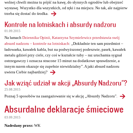
wolnej chwili można tu pójść na kawę, do słynnych ogrodów lub obejrzeć
wystawę. Wszystko dla wszystkich, od ręki i na miejscu. No tak, ale najpierw
trzeba się dostać do środka.
Kontrole na lotniskach i absurdy nadzoru
01.09.2015
Na łamach
Dziennika Opinii, Katarzyna Szymielewicz przedstawia swój
absurd nadzoru – kontrole na lotniskach
: „Dokładnie ten sam przedmiot –
ładowarka, kawałek kabla, but na podwyższonej podeszwie, pasek, kawałek
metalu gdzieś przy ciele, czy coś w kształcie tuby – raz uruchamia sygnał
ostrzegawczy i oznacza stracone 15 minut na dodatkowe sprawdzenie, a
innym razem okazuje się zupełnie niewidzialny”. A jaki absurd nadzoru
uwiera Ciebie najbardziej?
Jak wziąć udział w akcji „Absurdy Nadzoru"?
25.08.2015
Poznaj 5 sposobów na zaangażowanie się w akcję „Absurdy Nadzoru".
Absurdalne deklaracje śmieciowe
03.09.2015
Nadesłany przez:
WK