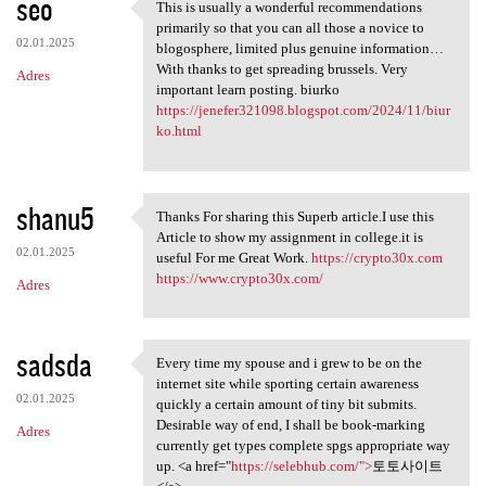
seo
This is usually a wonderful recommendations
This is usually a wonderful
primarily so that you can all those a novice to
02.01.2025
blogosphere, limited plus genuine information…
With thanks to get spreading brussels. Very
Adres
important learn posting. biurko
https://jenefer321098.blogspot.com/2024/11/biur
ko.html
shanu5
Thanks For sharing this Superb article.I use this
Thanks For sharing this
Article to show my assignment in college.it is
02.01.2025
useful For me Great Work.
https://crypto30x.com
https://www.crypto30x.com/
Adres
sadsda
Every time my spouse and i grew to be on the
Every time my spouse and i
internet site while sporting certain awareness
02.01.2025
quickly a certain amount of tiny bit submits.
Desirable way of end, I shall be book-marking
Adres
currently get types complete spgs appropriate way
up. <a href="
https://selebhub.com/">
토토사이트