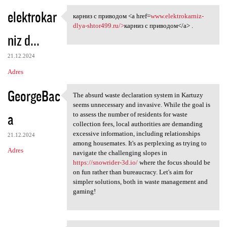
elektrokar
карниз с приводом <a href=
www.elektrokarniz-
карниз с приводом <a href=www
dlya-shtor499.ru/>
карниз с приводом</a> .
niz d...
21.12.2024
Adres
GeorgeBac
The absurd waste declaration system in Kartuzy
The absurd waste declaration
seems unnecessary and invasive. While the goal is
a
to assess the number of residents for waste
collection fees, local authorities are demanding
excessive information, including relationships
21.12.2024
among housemates. It's as perplexing as trying to
Adres
navigate the challenging slopes in
https://snowrider-3d.io/
where the focus should be
on fun rather than bureaucracy. Let's aim for
simpler solutions, both in waste management and
gaming!