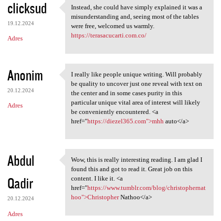
clicksud
Instead, she could have simply explained it was a
Instead, she could have
misunderstanding and, seeing most of the tables
19.12.2024
were free, welcomed us warmly.
https://terasacucarti.com.co/
Adres
Anonim
I really like people unique writing. Will probably
I really like people unique
be quality to uncover just one reveal with text on
20.12.2024
the center and in some cases purity in this
particular unique vital area of interest will likely
Adres
be conveniently encountered. <a
href="
https://diezel365.com">mhh
auto</a>
Abdul
Wow, this is really interesting reading. I am glad I
Wow, this is really
found this and got to read it. Great job on this
Qadir
content. I like it. <a
href="
https://www.tumblr.com/blog/christophernat
hoo">Christopher
Nathoo</a>
20.12.2024
Adres