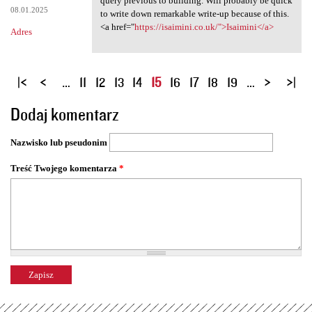
query previous to building. Will probably be quick
08.01.2025
to write down remarkable write-up because of this.
<a href="
https://isaimini.co.uk/">Isaimini</a>
Adres
S
…
11
12
13
14
15
16
17
18
19
…
t
Dodaj komentarz
r
o
Nazwisko lub pseudonim
n
y
Treść Twojego komentarza
*