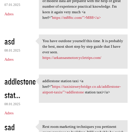
of modest data are prepared with the help of great
07.01.2025
number of experience practical knowledge. I'm
keen it again very much <a
Adres
href="
https://m88tc.com/">M88</a>
asd
You have outdone yourself this time. It is probably
You have outdone yourself
the best, most short step by step guide that I have
08.01.2025
ever seen.
https://arkansasmotorcycletrips.com/
Adres
addlestone
addlestone station taxi <a
addlestone station taxi <a
href="
https://taxisinweybridge.co.uk/addlestone-
stat...
airport-taxis/">addlestone
station taxi</a>
08.01.2025
Adres
sad
Rest room marketing techniques you pertinent
Rest room marketing