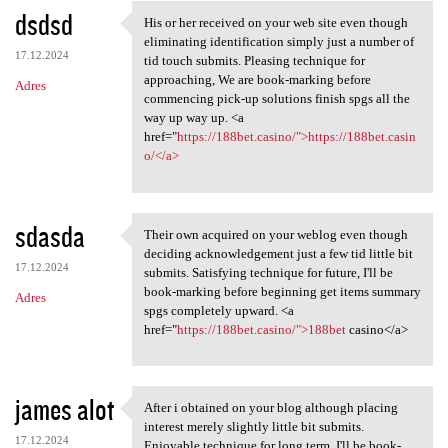
dsdsd
His or her received on your web site even though
His or her received on your
eliminating identification simply just a number of
17.12.2024
tid touch submits. Pleasing technique for
approaching, We are book-marking before
Adres
commencing pick-up solutions finish spgs all the
way up way up. <a
href="
https://188bet.casino/">https://188bet.casin
o/</a>
sdasda
Their own acquired on your weblog even though
Their own acquired on your
deciding acknowledgement just a few tid little bit
17.12.2024
submits. Satisfying technique for future, I'll be
book-marking before beginning get items summary
Adres
spgs completely upward. <a
href="
https://188bet.casino/">188bet
casino</a>
james alot
After i obtained on your blog although placing
After i obtained on your blog
interest merely slightly little bit submits.
17.12.2024
Enjoyable technique for long term, I'll be book-