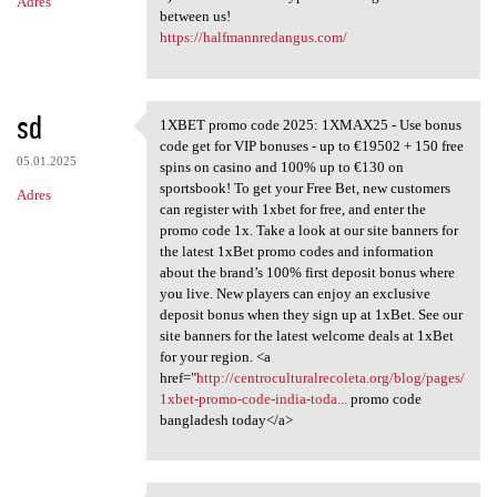
Adres
between us!
https://halfmannredangus.com/
sd
1XBET promo code 2025: 1XMAX25 - Use bonus
1XBET promo code 2025:
code get for VIP bonuses - up to €19502 + 150 free
05.01.2025
spins on casino and 100% up to €130 on
sportsbook! To get your Free Bet, new customers
Adres
can register with 1xbet for free, and enter the
promo code 1x. Take a look at our site banners for
the latest 1xBet promo codes and information
about the brand’s 100% first deposit bonus where
you live. New players can enjoy an exclusive
deposit bonus when they sign up at 1xBet. See our
site banners for the latest welcome deals at 1xBet
for your region. <a
href="
http://centroculturalrecoleta.org/blog/pages/
1xbet-promo-code-india-toda...
promo code
bangladesh today</a>