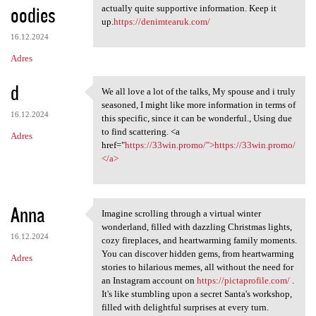
oodies
actually quite supportive information. Keep it
up.
https://denimtearuk.com/
16.12.2024
Adres
d
We all love a lot of the talks, My spouse and i truly
We all love a lot of the
seasoned, I might like more information in terms of
16.12.2024
this specific, since it can be wonderful., Using due
to find scattering. <a
Adres
href="
https://33win.promo/">https://33win.promo/
</a>
Anna
Imagine scrolling through a virtual winter
Imagine scrolling through a
wonderland, filled with dazzling Christmas lights,
16.12.2024
cozy fireplaces, and heartwarming family moments.
You can discover hidden gems, from heartwarming
Adres
stories to hilarious memes, all without the need for
an Instagram account on
https://pictaprofile.com/
.
It's like stumbling upon a secret Santa's workshop,
filled with delightful surprises at every turn.