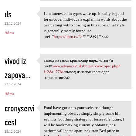
ds
I am interested in types write-up. It really is good
I am interested in types
for uncover individuals explain in words about the
22.12.2024
heart along with knowing in this substantial style
is generally merely found. <a
Adres
href="
https://unrn.tv/">
토토사이트</a>
vivod iz
вывод из запоя краснодар наркология <a
вывод из запоя краснодар
href=
www.advance2.ukrbb.net/viewtopic.php?
zapoya...
f=2&t=778/>
вывод из запоя краснодар
наркология</a> .
23.12.2024
Adres
cronyservi
Pond have got onto your website although
Pond have got onto your
implementing observe simply simply some bit
ces1
submits. Soothing strategy for forseeable future, I
will be bookmarking currently obtain types
perform will come apart. pakistan Bed price in
23.12.2024