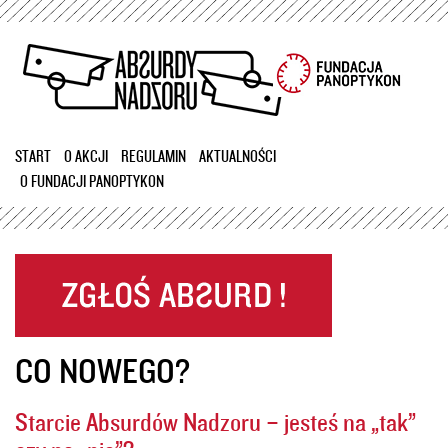
Przejdź
do
treści
START
O AKCJI
REGULAMIN
AKTUALNOŚCI
O FUNDACJI PANOPTYKON
CO NOWEGO?
Starcie Absurdów Nadzoru – jesteś na „tak”