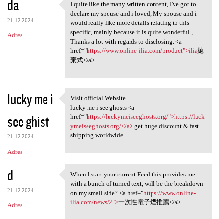
da
I quite like the many written content, I've got to
I quite like the many written
declare my spouse and i loved, My spouse and i
21.12.2024
would really like more details relating to this
specific, mainly because it is quite wonderful.,
Adres
Thanks a lot with regards to disclosing. <a
href="
https://www.online-ilia.com/product">ilia
拋
棄式</a>
lucky me i
Visit official Website
Visit official Website
lucky me i see ghosts <a
see ghist
href="
https://luckymeiseeghosts.org/">https://luck
ymeiseeghosts.org/</a>
get huge discount & fast
shipping worldwide.
21.12.2024
Adres
d
When I start your current Feed this provides me
When I start your current
with a bunch of turned text, will be the breakdown
21.12.2024
on my small side? <a href="
https://www.online-
ilia.com/news/2">
一次性電子煙推薦</a>
Adres