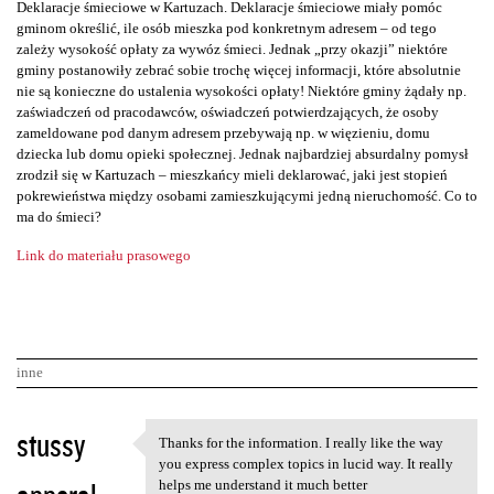
Deklaracje śmieciowe w Kartuzach. Deklaracje śmieciowe miały pomóc
gminom określić, ile osób mieszka pod konkretnym adresem – od tego
zależy wysokość opłaty za wywóz śmieci. Jednak „przy okazji” niektóre
gminy postanowiły zebrać sobie trochę więcej informacji, które absolutnie
nie są konieczne do ustalenia wysokości opłaty! Niektóre gminy żądały np.
zaświadczeń od pracodawców, oświadczeń potwierdzających, że osoby
zameldowane pod danym adresem przebywają np. w więzieniu, domu
dziecka lub domu opieki społecznej. Jednak najbardziej absurdalny pomysł
zrodził się w Kartuzach – mieszkańcy mieli deklarować, jaki jest stopień
pokrewieństwa między osobami zamieszkującymi jedną nieruchomość. Co to
ma do śmieci?
Link do materiału prasowego
inne
K
stussy
Thanks for the information. I really like the way
Thanks for the information. I
o
you express complex topics in lucid way. It really
helps me understand it much better