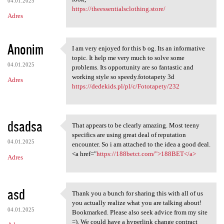
04.01.2025
https://theessentialsclothing.store/
Adres
Anonim
I am very enjoyed for this b og. Its an informative
I am very enjoyed for this b
topic. It help me very much to solve some
04.01.2025
problems. Its opportunity are so fantastic and
working style so speedy.fototapety 3d
Adres
https://dedekids.pl/pl/c/Fototapety/232
dsadsa
That appears to be clearly amazing. Most teeny
That appears to be clearly
specifics are using great deal of reputation
04.01.2025
encounter. So i am attached to the idea a good deal.
<a href="
https://188betct.com/">188BET</a>
Adres
asd
Thank you a bunch for sharing this with all of us
Thank you a bunch for sharing
you actually realize what you are talking about!
04.01.2025
Bookmarked. Please also seek advice from my site
=). We could have a hyperlink change contract