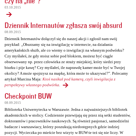
czy na „nie”?
03.10.2015
Dziennik Internautów zgłasza swój absurd
08.09.2015
Dziennik Internautów dołączył się do naszej akcji i zgłosił nam swój
przykład: „Oburzamy się na inwigilację w internecie, na działania
amerykańskich służb, ale co wiemy o inwigilacji na własnym podwórku?
Czy myślałeś, że gdy stoisz sobie pod blokiem, możesz być ciągle
obserwowany np. przez człowieka ze straży miejskiej, który siedzi przy
biurku i pije kawę? Czy myślałeś, ile naprawdę kamer może być w Twojej
okolicy? A może spojrzysz na mapkę, która może to ukazywać?”. Polecamy
artykuł Marcina Maja:
Ktoś nasikał pod kamerą, czyli inwigilacja z
perspektywy własnego podwórka
.
Checkpoint BUW
08.09.2015
Biblioteka Uniwersytecka w Warszawie. Jedna z najważniejszych bibliotek
akademickich w stolicy. Codziennie przewijają się przez nią setki studentów,
doktorantów i pracowników naukowych. Są również pasjonaci, samodzielni
badacze i warszawiacy, którzy poszukują niedostępnych gdzie indziej
pozycji. Wycieczka po mieście bez wizyty w BUW-ie też się nie liczy. W