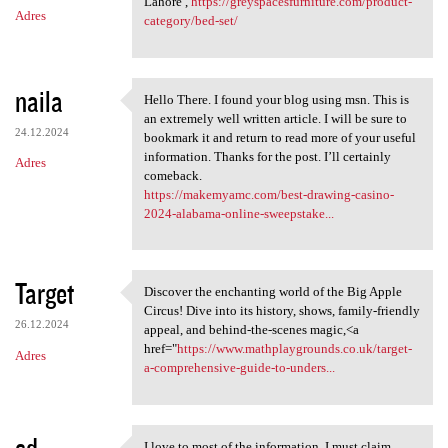
Lahore ,
https://greyspacesfurniture.com/product-
Adres
category/bed-set/
naila
Hello There. I found your blog using msn. This is
Hello There. I found your
an extremely well written article. I will be sure to
24.12.2024
bookmark it and return to read more of your useful
information. Thanks for the post. I’ll certainly
Adres
comeback.
https://makemyamc.com/best-drawing-casino-
2024-alabama-online-sweepstake...
Target
Discover the enchanting world of the Big Apple
Discover the enchanting world
Circus! Dive into its history, shows, family-friendly
26.12.2024
appeal, and behind-the-scenes magic,<a
href="
https://www.mathplaygrounds.co.uk/target-
Adres
a-comprehensive-guide-to-unders...
sd
I love to most of the information, I must claim