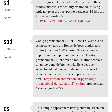
sd
The design surely marvelous. Every one of those
The design surely marvelous.
modest material are actually fashioned utilising
06.01.2025
wide range of the past past experiences. I'd like the
lot tremendously. <a
Adres
href="
https://fun88tc.com/">FUN88</a>
sad
Código promocional 1xBet 2025: 1XBONO25 ao
Código promocional 1xBet 2025
se inscrever para um Bônus de boas-vindas para
07.01.2025
novos jogadores 100% hasta 130€ en apuestas
deportivas. Es importante saber que el código
Adres
promocional 1xBet ofrece a los usuarios acceso a
un único bono de bienvenida. Este debe ser
seleccionado al momento del registro y estará
activo al momento de hacer el primer depósito. <a
href="
https://momentomt.com.br/pgs/codigo-
promocional-de-1xbet.html">codigo
promocional
1xbet argentina</a>
ds
This unique appearances utterly suitable. Each one
This unique appearances