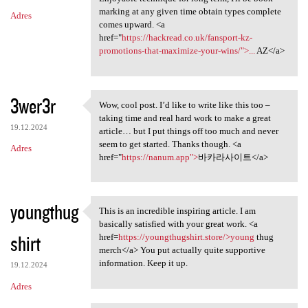
marking at any given time obtain types complete
Adres
comes upward. <a
href="
https://hackread.co.uk/fansport-kz-
promotions-that-maximize-your-wins/">...
AZ</a>
3wer3r
Wow, cool post. I’d like to write like this too –
Wow, cool post. I’d like to
taking time and real hard work to make a great
19.12.2024
article… but I put things off too much and never
seem to get started. Thanks though. <a
Adres
href="
https://nanum.app">
바카라사이트</a>
youngthug
This is an incredible inspiring article. I am
This is an incredible
basically satisfied with your great work. <a
shirt
href=
https://youngthugshirt.store/>young
thug
merch</a> You put actually quite supportive
information. Keep it up.
19.12.2024
Adres