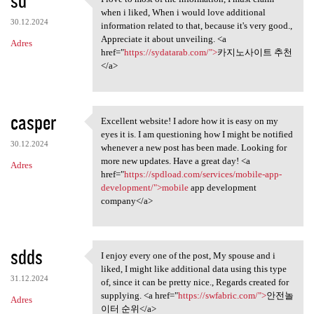
I love to most of the
when i liked, When i would love additional
30.12.2024
information related to that, because it's very good.,
Appreciate it about unveiling. <a
Adres
href="
https://sydatarab.com/">
카지노사이트 추천
</a>
casper
Excellent website! I adore how it is easy on my
Excellent website! I adore
eyes it is. I am questioning how I might be notified
30.12.2024
whenever a new post has been made. Looking for
more new updates. Have a great day! <a
Adres
href="
https://spdload.com/services/mobile-app-
development/">mobile
app development
company</a>
sdds
I enjoy every one of the post, My spouse and i
I enjoy every one of the post
liked, I might like additional data using this type
31.12.2024
of, since it can be pretty nice., Regards created for
supplying. <a href="
https://swfabric.com/">
안전놀
Adres
이터 순위</a>