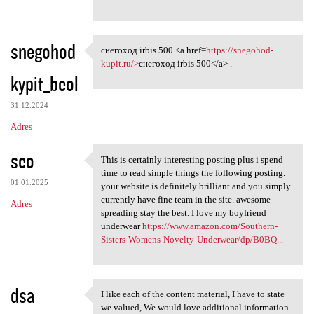
snegohod
снегоход irbis 500 <a href=
https://snegohod-
снегоход irbis 500 <a href
kupit.ru/>
снегоход irbis 500</a> .
kypit_beol
31.12.2024
Adres
seo
This is certainly interesting posting plus i spend
This is certainly interesting
time to read simple things the following posting.
01.01.2025
your website is definitely brilliant and you simply
currently have fine team in the site. awesome
Adres
spreading stay the best. I love my boyfriend
underwear
https://www.amazon.com/Southern-
Sisters-Womens-Novelty-Underwear/dp/B0BQ...
dsa
I like each of the content material, I have to state
I like each of the content
we valued, We would love additional information