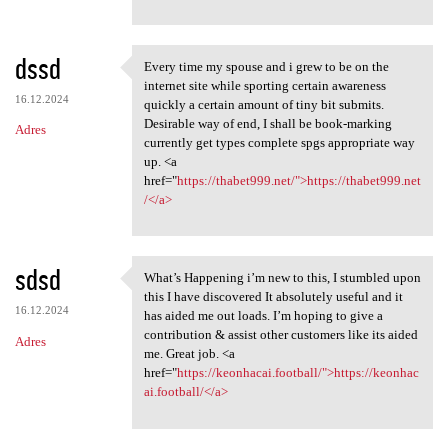
dssd
Every time my spouse and i grew to be on the
Every time my spouse and i
internet site while sporting certain awareness
16.12.2024
quickly a certain amount of tiny bit submits.
Desirable way of end, I shall be book-marking
Adres
currently get types complete spgs appropriate way
up. <a
href="
https://thabet999.net/">https://thabet999.net
/</a>
sdsd
What’s Happening i’m new to this, I stumbled upon
What’s Happening i’m new to
this I have discovered It absolutely useful and it
16.12.2024
has aided me out loads. I’m hoping to give a
contribution & assist other customers like its aided
Adres
me. Great job. <a
href="
https://keonhacai.football/">https://keonhac
ai.football/</a>