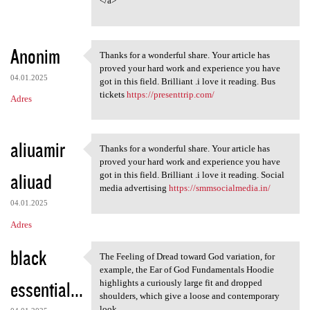
</a>
Anonim
Thanks for a wonderful share. Your article has
Thanks for a wonderful share.
proved your hard work and experience you have
04.01.2025
got in this field. Brilliant .i love it reading. Bus
tickets
https://presenttrip.com/
Adres
aliuamir
Thanks for a wonderful share. Your article has
Thanks for a wonderful share.
proved your hard work and experience you have
aliuad
got in this field. Brilliant .i love it reading. Social
media advertising
https://smmsocialmedia.in/
04.01.2025
Adres
black
The Feeling of Dread toward God variation, for
The Feeling of Dread toward
example, the Ear of God Fundamentals Hoodie
essential...
highlights a curiously large fit and dropped
shoulders, which give a loose and contemporary
look,