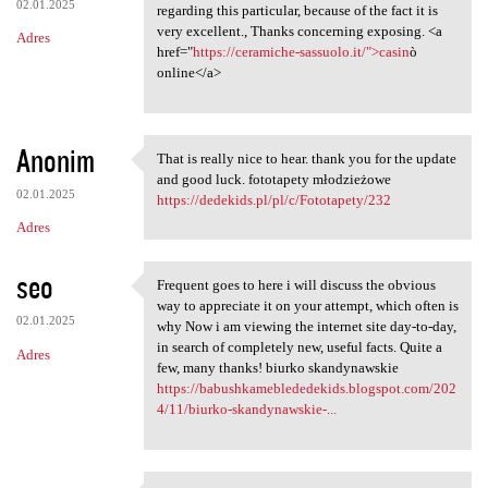
02.01.2025
regarding this particular, because of the fact it is
very excellent., Thanks concerning exposing. <a
Adres
href="
https://ceramiche-sassuolo.it/">casin
ò
online</a>
Anonim
That is really nice to hear. thank you for the update
That is really nice to hear.
and good luck. fototapety młodzieżowe
02.01.2025
https://dedekids.pl/pl/c/Fototapety/232
Adres
seo
Frequent goes to here i will discuss the obvious
Frequent goes to here i will
way to appreciate it on your attempt, which often is
02.01.2025
why Now i am viewing the internet site day-to-day,
in search of completely new, useful facts. Quite a
Adres
few, many thanks! biurko skandynawskie
https://babushkameblededekids.blogspot.com/202
4/11/biurko-skandynawskie-...