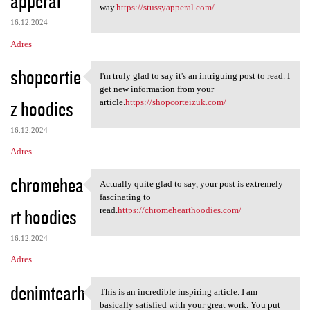
apperal
m
way.
https://stussyapperal.com/
e
16.12.2024
n
Adres
t
shopcortie
a
I'm truly glad to say it's an intriguing post to read. I
I'm truly glad to say it's an
get new information from your
r
z hoodies
article.
https://shopcorteizuk.com/
z
e
16.12.2024
Adres
chromehea
Actually quite glad to say, your post is extremely
Actually quite glad to say,
fascinating to
rt hoodies
read.
https://chromehearthoodies.com/
16.12.2024
Adres
denimtearh
This is an incredible inspiring article. I am
This is an incredible
basically satisfied with your great work. You put