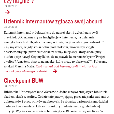
czy na „nie”?
03.10.2015
Dziennik Internautów zgłasza swój absurd
08.09.2015
Dziennik Internautów dołączył się do naszej akcji i zgłosił nam swój
przykład: „Oburzamy się na inwigilację w internecie, na działania
amerykańskich służb, ale co wiemy o inwigilacji na własnym podwórku?
Czy myślałeś, że gdy stoisz sobie pod blokiem, możesz być ciągle
obserwowany np. przez człowieka ze straży miejskiej, który siedzi przy
biurku i pije kawę? Czy myślałeś, ile naprawdę kamer może być w Twojej
okolicy? A może spojrzysz na mapkę, która może to ukazywać?”. Polecamy
artykuł Marcina Maja:
Ktoś nasikał pod kamerą, czyli inwigilacja z
perspektywy własnego podwórka
.
Checkpoint BUW
08.09.2015
Biblioteka Uniwersytecka w Warszawie. Jedna z najważniejszych bibliotek
akademickich w stolicy. Codziennie przewijają się przez nią setki studentów,
doktorantów i pracowników naukowych. Są również pasjonaci, samodzielni
badacze i warszawiacy, którzy poszukują niedostępnych gdzie indziej
pozycji. Wycieczka po mieście bez wizyty w BUW-ie też się nie liczy. W