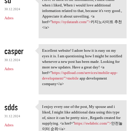
I love to most of the
when i liked, When i would love additional
30.12.2024
information related to that, because it's very good.,
Appreciate it about unveiling. <a
Adres
href="
https://sydatarab.com/">
카지노사이트 추천
</a>
casper
Excellent website! I adore how it is easy on my
Excellent website! I adore
eyes it is. I am questioning how I might be notified
30.12.2024
whenever a new post has been made. Looking for
more new updates. Have a great day! <a
Adres
href="
https://spdload.com/services/mobile-app-
development/">mobile
app development
company</a>
sdds
I enjoy every one of the post, My spouse and i
I enjoy every one of the post
liked, I might like additional data using this type
31.12.2024
of, since it can be pretty nice., Regards created for
supplying. <a href="
https://swfabric.com/">
안전놀
Adres
이터 순위</a>