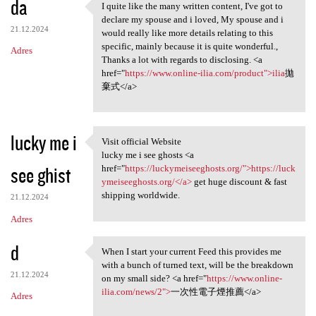
da
I quite like the many written content, I've got to
I quite like the many written
declare my spouse and i loved, My spouse and i
21.12.2024
would really like more details relating to this
specific, mainly because it is quite wonderful.,
Adres
Thanks a lot with regards to disclosing. <a
href="
https://www.online-ilia.com/product">ilia
拋
棄式</a>
lucky me i
Visit official Website
Visit official Website
lucky me i see ghosts <a
see ghist
href="
https://luckymeiseeghosts.org/">https://luck
ymeiseeghosts.org/</a>
get huge discount & fast
shipping worldwide.
21.12.2024
Adres
d
When I start your current Feed this provides me
When I start your current
with a bunch of turned text, will be the breakdown
21.12.2024
on my small side? <a href="
https://www.online-
ilia.com/news/2">
一次性電子煙推薦</a>
Adres