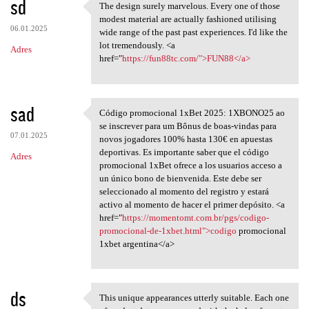
sd
The design surely marvelous. Every one of those
The design surely marvelous.
modest material are actually fashioned utilising
06.01.2025
wide range of the past past experiences. I'd like the
lot tremendously. <a
Adres
href="
https://fun88tc.com/">FUN88</a>
sad
Código promocional 1xBet 2025: 1XBONO25 ao
Código promocional 1xBet 2025
se inscrever para um Bônus de boas-vindas para
07.01.2025
novos jogadores 100% hasta 130€ en apuestas
deportivas. Es importante saber que el código
Adres
promocional 1xBet ofrece a los usuarios acceso a
un único bono de bienvenida. Este debe ser
seleccionado al momento del registro y estará
activo al momento de hacer el primer depósito. <a
href="
https://momentomt.com.br/pgs/codigo-
promocional-de-1xbet.html">codigo
promocional
1xbet argentina</a>
ds
This unique appearances utterly suitable. Each one
This unique appearances