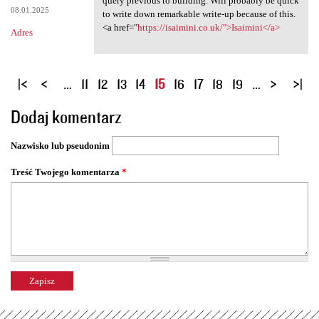
query previous to building. Will probably be quick
08.01.2025
to write down remarkable write-up because of this.
<a href="
https://isaimini.co.uk/">Isaimini</a>
Adres
S
…
11
12
13
14
15
16
17
18
19
…
t
Dodaj komentarz
r
o
Nazwisko lub pseudonim
n
y
Treść Twojego komentarza
*