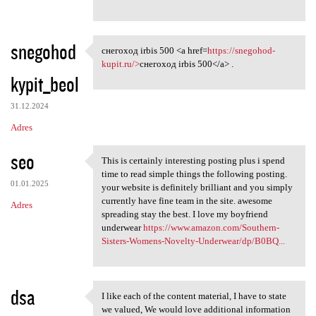
snegohod
снегоход irbis 500 <a href=
https://snegohod-
снегоход irbis 500 <a href
kupit.ru/>
снегоход irbis 500</a> .
kypit_beol
31.12.2024
Adres
seo
This is certainly interesting posting plus i spend
This is certainly interesting
time to read simple things the following posting.
01.01.2025
your website is definitely brilliant and you simply
currently have fine team in the site. awesome
Adres
spreading stay the best. I love my boyfriend
underwear
https://www.amazon.com/Southern-
Sisters-Womens-Novelty-Underwear/dp/B0BQ...
dsa
I like each of the content material, I have to state
I like each of the content
we valued, We would love additional information