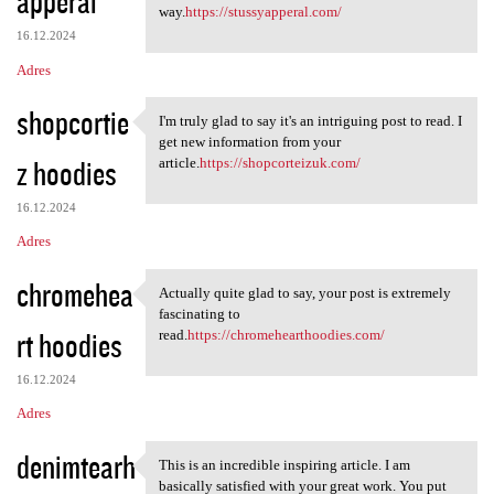
apperal
m
way.
https://stussyapperal.com/
e
16.12.2024
n
Adres
t
shopcortie
a
I'm truly glad to say it's an intriguing post to read. I
I'm truly glad to say it's an
get new information from your
r
z hoodies
article.
https://shopcorteizuk.com/
z
e
16.12.2024
Adres
chromehea
Actually quite glad to say, your post is extremely
Actually quite glad to say,
fascinating to
rt hoodies
read.
https://chromehearthoodies.com/
16.12.2024
Adres
denimtearh
This is an incredible inspiring article. I am
This is an incredible
basically satisfied with your great work. You put