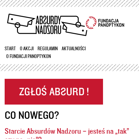
Przejdź
do
treści
START
O AKCJI
REGULAMIN
AKTUALNOŚCI
O FUNDACJI PANOPTYKON
CO NOWEGO?
Starcie Absurdów Nadzoru – jesteś na „tak”