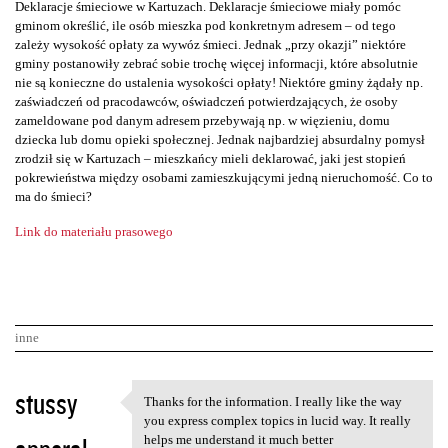
Deklaracje śmieciowe w Kartuzach. Deklaracje śmieciowe miały pomóc
gminom określić, ile osób mieszka pod konkretnym adresem – od tego
zależy wysokość opłaty za wywóz śmieci. Jednak „przy okazji” niektóre
gminy postanowiły zebrać sobie trochę więcej informacji, które absolutnie
nie są konieczne do ustalenia wysokości opłaty! Niektóre gminy żądały np.
zaświadczeń od pracodawców, oświadczeń potwierdzających, że osoby
zameldowane pod danym adresem przebywają np. w więzieniu, domu
dziecka lub domu opieki społecznej. Jednak najbardziej absurdalny pomysł
zrodził się w Kartuzach – mieszkańcy mieli deklarować, jaki jest stopień
pokrewieństwa między osobami zamieszkującymi jedną nieruchomość. Co to
ma do śmieci?
Link do materiału prasowego
inne
K
stussy
Thanks for the information. I really like the way
Thanks for the information. I
o
you express complex topics in lucid way. It really
helps me understand it much better