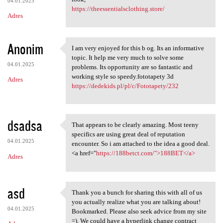
04.01.2025
https://theessentialsclothing.store/
Adres
Anonim
I am very enjoyed for this b og. Its an informative
I am very enjoyed for this b
topic. It help me very much to solve some
04.01.2025
problems. Its opportunity are so fantastic and
working style so speedy.fototapety 3d
Adres
https://dedekids.pl/pl/c/Fototapety/232
dsadsa
That appears to be clearly amazing. Most teeny
That appears to be clearly
specifics are using great deal of reputation
04.01.2025
encounter. So i am attached to the idea a good deal.
<a href="
https://188betct.com/">188BET</a>
Adres
asd
Thank you a bunch for sharing this with all of us
Thank you a bunch for sharing
you actually realize what you are talking about!
04.01.2025
Bookmarked. Please also seek advice from my site
=). We could have a hyperlink change contract