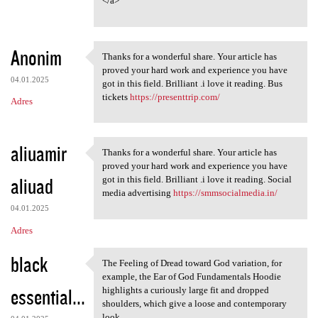
</a>
Anonim
Thanks for a wonderful share. Your article has
Thanks for a wonderful share.
proved your hard work and experience you have
04.01.2025
got in this field. Brilliant .i love it reading. Bus
tickets
https://presenttrip.com/
Adres
aliuamir
Thanks for a wonderful share. Your article has
Thanks for a wonderful share.
proved your hard work and experience you have
aliuad
got in this field. Brilliant .i love it reading. Social
media advertising
https://smmsocialmedia.in/
04.01.2025
Adres
black
The Feeling of Dread toward God variation, for
The Feeling of Dread toward
example, the Ear of God Fundamentals Hoodie
essential...
highlights a curiously large fit and dropped
shoulders, which give a loose and contemporary
look,