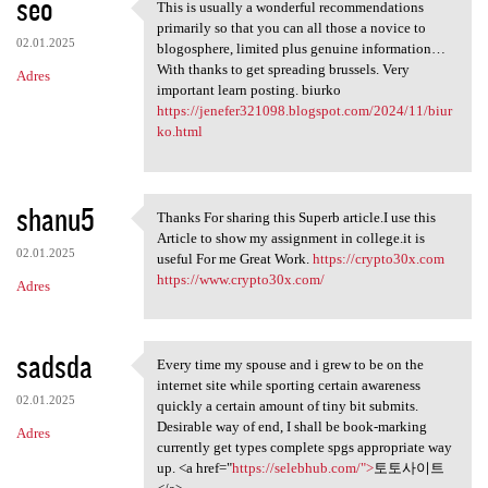
seo
This is usually a wonderful recommendations
This is usually a wonderful
primarily so that you can all those a novice to
02.01.2025
blogosphere, limited plus genuine information…
With thanks to get spreading brussels. Very
Adres
important learn posting. biurko
https://jenefer321098.blogspot.com/2024/11/biur
ko.html
shanu5
Thanks For sharing this Superb article.I use this
Thanks For sharing this
Article to show my assignment in college.it is
02.01.2025
useful For me Great Work.
https://crypto30x.com
https://www.crypto30x.com/
Adres
sadsda
Every time my spouse and i grew to be on the
Every time my spouse and i
internet site while sporting certain awareness
02.01.2025
quickly a certain amount of tiny bit submits.
Desirable way of end, I shall be book-marking
Adres
currently get types complete spgs appropriate way
up. <a href="
https://selebhub.com/">
토토사이트