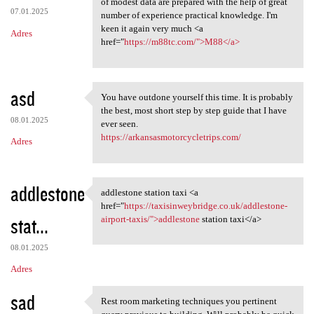
of modest data are prepared with the help of great
07.01.2025
number of experience practical knowledge. I'm
keen it again very much <a
Adres
href="
https://m88tc.com/">M88</a>
asd
You have outdone yourself this time. It is probably
You have outdone yourself
the best, most short step by step guide that I have
08.01.2025
ever seen.
https://arkansasmotorcycletrips.com/
Adres
addlestone
addlestone station taxi <a
addlestone station taxi <a
href="
https://taxisinweybridge.co.uk/addlestone-
stat...
airport-taxis/">addlestone
station taxi</a>
08.01.2025
Adres
sad
Rest room marketing techniques you pertinent
Rest room marketing