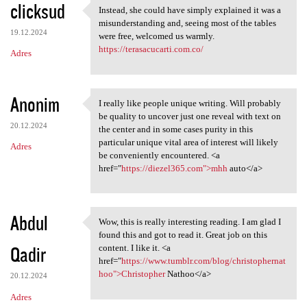
clicksud
Instead, she could have simply explained it was a
Instead, she could have
misunderstanding and, seeing most of the tables
19.12.2024
were free, welcomed us warmly.
https://terasacucarti.com.co/
Adres
Anonim
I really like people unique writing. Will probably
I really like people unique
be quality to uncover just one reveal with text on
20.12.2024
the center and in some cases purity in this
particular unique vital area of interest will likely
Adres
be conveniently encountered. <a
href="
https://diezel365.com">mhh
auto</a>
Abdul
Wow, this is really interesting reading. I am glad I
Wow, this is really
found this and got to read it. Great job on this
Qadir
content. I like it. <a
href="
https://www.tumblr.com/blog/christophernat
hoo">Christopher
Nathoo</a>
20.12.2024
Adres