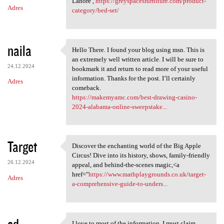
Lahore ,
https://greyspacesfurniture.com/product-
Adres
category/bed-set/
naila
Hello There. I found your blog using msn. This is
Hello There. I found your
an extremely well written article. I will be sure to
24.12.2024
bookmark it and return to read more of your useful
information. Thanks for the post. I’ll certainly
Adres
comeback.
https://makemyamc.com/best-drawing-casino-
2024-alabama-online-sweepstake...
Target
Discover the enchanting world of the Big Apple
Discover the enchanting world
Circus! Dive into its history, shows, family-friendly
26.12.2024
appeal, and behind-the-scenes magic,<a
href="
https://www.mathplaygrounds.co.uk/target-
Adres
a-comprehensive-guide-to-unders...
sd
I love to most of the information, I must claim