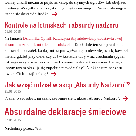
wolnej chwili można tu pójść na kawę, do słynnych ogrodów lub obejrzeć
wystawę. Wszystko dla wszystkich, od ręki i na miejscu. No tak, ale najpierw
trzeba się dostać do środka.
Kontrole na lotniskach i absurdy nadzoru
01.09.2015
Na łamach
Dziennika Opinii, Katarzyna Szymielewicz przedstawia swój
absurd nadzoru – kontrole na lotniskach
: „Dokładnie ten sam przedmiot –
ładowarka, kawałek kabla, but na podwyższonej podeszwie, pasek, kawałek
metalu gdzieś przy ciele, czy coś w kształcie tuby – raz uruchamia sygnał
ostrzegawczy i oznacza stracone 15 minut na dodatkowe sprawdzenie, a
innym razem okazuje się zupełnie niewidzialny”. A jaki absurd nadzoru
uwiera Ciebie najbardziej?
Jak wziąć udział w akcji „Absurdy Nadzoru"?
25.08.2015
Poznaj 5 sposobów na zaangażowanie się w akcję „Absurdy Nadzoru".
Absurdalne deklaracje śmieciowe
03.09.2015
Nadesłany przez:
WK