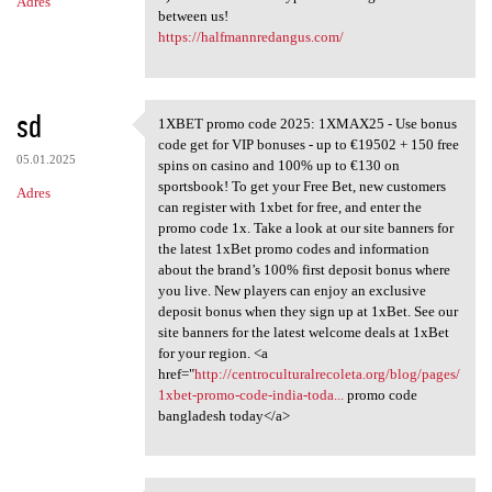
Adres
between us!
https://halfmannredangus.com/
sd
1XBET promo code 2025: 1XMAX25 - Use bonus
1XBET promo code 2025:
code get for VIP bonuses - up to €19502 + 150 free
05.01.2025
spins on casino and 100% up to €130 on
sportsbook! To get your Free Bet, new customers
Adres
can register with 1xbet for free, and enter the
promo code 1x. Take a look at our site banners for
the latest 1xBet promo codes and information
about the brand’s 100% first deposit bonus where
you live. New players can enjoy an exclusive
deposit bonus when they sign up at 1xBet. See our
site banners for the latest welcome deals at 1xBet
for your region. <a
href="
http://centroculturalrecoleta.org/blog/pages/
1xbet-promo-code-india-toda...
promo code
bangladesh today</a>