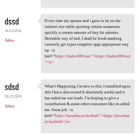
dssd
Every time my spouse and i grew to be on the
Every time my spouse and i
internet site while sporting certain awareness
16.12.2024
quickly a certain amount of tiny bit submits.
Desirable way of end, I shall be book-marking
Adres
currently get types complete spgs appropriate way
up. <a
href="
https://thabet999.net/">https://thabet999.net
/</a>
sdsd
What’s Happening i’m new to this, I stumbled upon
What’s Happening i’m new to
this I have discovered It absolutely useful and it
16.12.2024
has aided me out loads. I’m hoping to give a
contribution & assist other customers like its aided
Adres
me. Great job. <a
href="
https://keonhacai.football/">https://keonhac
ai.football/</a>