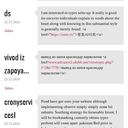
ds
I am interested in types write-up. It really is good
I am interested in types
for uncover individuals explain in words about the
22.12.2024
heart along with knowing in this substantial style
is generally merely found. <a
Adres
href="
https://unrn.tv/">
토토사이트</a>
vivod iz
вывод из запоя краснодар наркология <a
вывод из запоя краснодар
href=
www.advance2.ukrbb.net/viewtopic.php?
zapoya...
f=2&t=778/>
вывод из запоя краснодар
наркология</a> .
23.12.2024
Adres
cronyservi
Pond have got onto your website although
Pond have got onto your
implementing observe simply simply some bit
ces1
submits. Soothing strategy for forseeable future, I
will be bookmarking currently obtain types
perform will come apart. pakistan Bed price in
23.12.2024