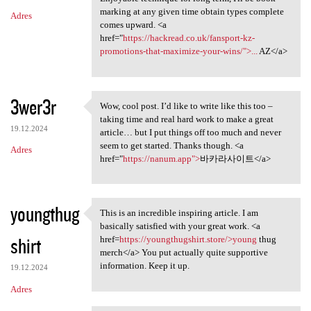
marking at any given time obtain types complete
Adres
comes upward. <a
href="
https://hackread.co.uk/fansport-kz-
promotions-that-maximize-your-wins/">...
AZ</a>
3wer3r
Wow, cool post. I’d like to write like this too –
Wow, cool post. I’d like to
taking time and real hard work to make a great
19.12.2024
article… but I put things off too much and never
seem to get started. Thanks though. <a
Adres
href="
https://nanum.app">
바카라사이트</a>
youngthug
This is an incredible inspiring article. I am
This is an incredible
basically satisfied with your great work. <a
shirt
href=
https://youngthugshirt.store/>young
thug
merch</a> You put actually quite supportive
information. Keep it up.
19.12.2024
Adres