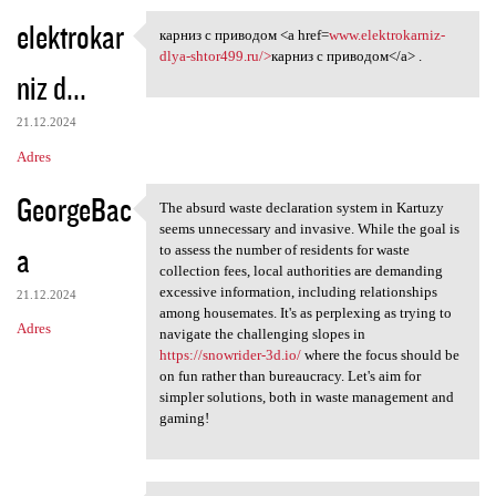
elektrokar
карниз с приводом <a href=
www.elektrokarniz-
карниз с приводом <a href=www
dlya-shtor499.ru/>
карниз с приводом</a> .
niz d...
21.12.2024
Adres
GeorgeBac
The absurd waste declaration system in Kartuzy
The absurd waste declaration
seems unnecessary and invasive. While the goal is
a
to assess the number of residents for waste
collection fees, local authorities are demanding
excessive information, including relationships
21.12.2024
among housemates. It's as perplexing as trying to
Adres
navigate the challenging slopes in
https://snowrider-3d.io/
where the focus should be
on fun rather than bureaucracy. Let's aim for
simpler solutions, both in waste management and
gaming!