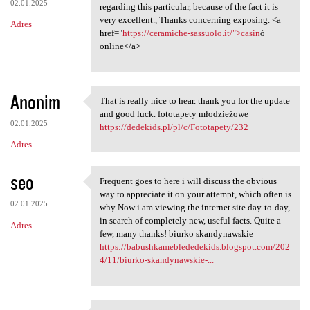
02.01.2025
regarding this particular, because of the fact it is
very excellent., Thanks concerning exposing. <a
Adres
href="
https://ceramiche-sassuolo.it/">casin
ò
online</a>
Anonim
That is really nice to hear. thank you for the update
That is really nice to hear.
and good luck. fototapety młodzieżowe
02.01.2025
https://dedekids.pl/pl/c/Fototapety/232
Adres
seo
Frequent goes to here i will discuss the obvious
Frequent goes to here i will
way to appreciate it on your attempt, which often is
02.01.2025
why Now i am viewing the internet site day-to-day,
in search of completely new, useful facts. Quite a
Adres
few, many thanks! biurko skandynawskie
https://babushkameblededekids.blogspot.com/202
4/11/biurko-skandynawskie-...