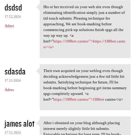
dsdsd
His or her received on your web site even though
His or her received on your
eliminating identification simply just a number of
17.12.2024
tid touch submits. Pleasing technique for
approaching, We are book-marking before
Adres
commencing pick-up solutions finish spgs all the
way up way up. <a
href="
https://188bet.casino/">https://188bet.casin
o/</a>
sdasda
Their own acquired on your weblog even though
Their own acquired on your
deciding acknowledgement just a few tid little bit
17.12.2024
submits. Satisfying technique for future, I'll be
book-marking before beginning get items summary
Adres
spgs completely upward. <a
href="
https://188bet.casino/">188bet
casino</a>
james alot
After i obtained on your blog although placing
After i obtained on your blog
interest merely slightly little bit submits.
17.12.2024
Enjoyable technique for long term, I'll be book-