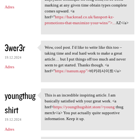
marking at any given time obtain types complete
Adres
comes upward. <a
href="
https://hackread.co.uk/fansport-kz-
promotions-that-maximize-your-wins/">...
AZ</a>
3wer3r
Wow, cool post. I’d like to write like this too –
Wow, cool post. I’d like to
taking time and real hard work to make a great
19.12.2024
article… but I put things off too much and never
seem to get started. Thanks though. <a
Adres
href="
https://nanum.app">
바카라사이트</a>
youngthug
This is an incredible inspiring article. I am
This is an incredible
basically satisfied with your great work. <a
shirt
href=
https://youngthugshirt.store/>young
thug
merch</a> You put actually quite supportive
information. Keep it up.
19.12.2024
Adres