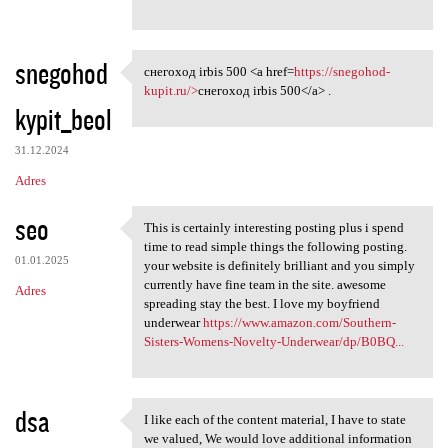
snegohod
снегоход irbis 500 <a href=
https://snegohod-
снегоход irbis 500 <a href
kupit.ru/>
снегоход irbis 500</a> .
kypit_beol
31.12.2024
Adres
seo
This is certainly interesting posting plus i spend
This is certainly interesting
time to read simple things the following posting.
01.01.2025
your website is definitely brilliant and you simply
currently have fine team in the site. awesome
Adres
spreading stay the best. I love my boyfriend
underwear
https://www.amazon.com/Southern-
Sisters-Womens-Novelty-Underwear/dp/B0BQ...
dsa
I like each of the content material, I have to state
I like each of the content
we valued, We would love additional information