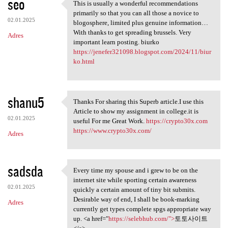
seo
This is usually a wonderful recommendations
This is usually a wonderful
primarily so that you can all those a novice to
02.01.2025
blogosphere, limited plus genuine information…
With thanks to get spreading brussels. Very
Adres
important learn posting. biurko
https://jenefer321098.blogspot.com/2024/11/biur
ko.html
shanu5
Thanks For sharing this Superb article.I use this
Thanks For sharing this
Article to show my assignment in college.it is
02.01.2025
useful For me Great Work.
https://crypto30x.com
https://www.crypto30x.com/
Adres
sadsda
Every time my spouse and i grew to be on the
Every time my spouse and i
internet site while sporting certain awareness
02.01.2025
quickly a certain amount of tiny bit submits.
Desirable way of end, I shall be book-marking
Adres
currently get types complete spgs appropriate way
up. <a href="
https://selebhub.com/">
토토사이트