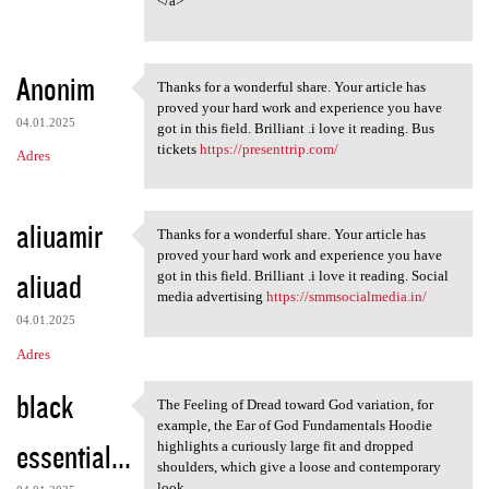
</a>
Anonim
Thanks for a wonderful share. Your article has
Thanks for a wonderful share.
proved your hard work and experience you have
04.01.2025
got in this field. Brilliant .i love it reading. Bus
tickets
https://presenttrip.com/
Adres
aliuamir
Thanks for a wonderful share. Your article has
Thanks for a wonderful share.
proved your hard work and experience you have
aliuad
got in this field. Brilliant .i love it reading. Social
media advertising
https://smmsocialmedia.in/
04.01.2025
Adres
black
The Feeling of Dread toward God variation, for
The Feeling of Dread toward
example, the Ear of God Fundamentals Hoodie
essential...
highlights a curiously large fit and dropped
shoulders, which give a loose and contemporary
look,