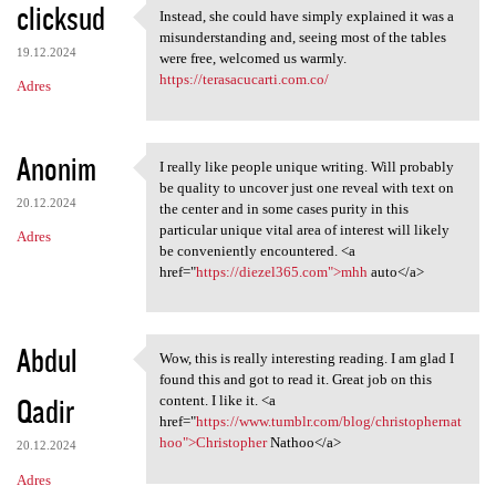
clicksud
Instead, she could have simply explained it was a
Instead, she could have
misunderstanding and, seeing most of the tables
19.12.2024
were free, welcomed us warmly.
https://terasacucarti.com.co/
Adres
Anonim
I really like people unique writing. Will probably
I really like people unique
be quality to uncover just one reveal with text on
20.12.2024
the center and in some cases purity in this
particular unique vital area of interest will likely
Adres
be conveniently encountered. <a
href="
https://diezel365.com">mhh
auto</a>
Abdul
Wow, this is really interesting reading. I am glad I
Wow, this is really
found this and got to read it. Great job on this
Qadir
content. I like it. <a
href="
https://www.tumblr.com/blog/christophernat
hoo">Christopher
Nathoo</a>
20.12.2024
Adres