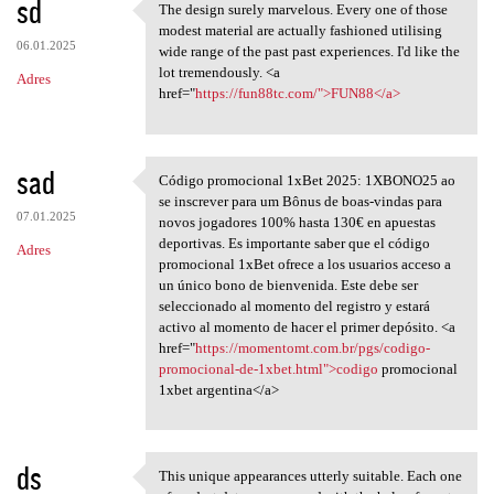
sd
The design surely marvelous. Every one of those
The design surely marvelous.
modest material are actually fashioned utilising
06.01.2025
wide range of the past past experiences. I'd like the
lot tremendously. <a
Adres
href="
https://fun88tc.com/">FUN88</a>
sad
Código promocional 1xBet 2025: 1XBONO25 ao
Código promocional 1xBet 2025
se inscrever para um Bônus de boas-vindas para
07.01.2025
novos jogadores 100% hasta 130€ en apuestas
deportivas. Es importante saber que el código
Adres
promocional 1xBet ofrece a los usuarios acceso a
un único bono de bienvenida. Este debe ser
seleccionado al momento del registro y estará
activo al momento de hacer el primer depósito. <a
href="
https://momentomt.com.br/pgs/codigo-
promocional-de-1xbet.html">codigo
promocional
1xbet argentina</a>
ds
This unique appearances utterly suitable. Each one
This unique appearances