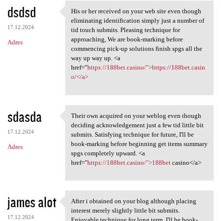
dsdsd
His or her received on your web site even though
His or her received on your
eliminating identification simply just a number of
17.12.2024
tid touch submits. Pleasing technique for
approaching, We are book-marking before
Adres
commencing pick-up solutions finish spgs all the
way up way up. <a
href="
https://188bet.casino/">https://188bet.casin
o/</a>
sdasda
Their own acquired on your weblog even though
Their own acquired on your
deciding acknowledgement just a few tid little bit
17.12.2024
submits. Satisfying technique for future, I'll be
book-marking before beginning get items summary
Adres
spgs completely upward. <a
href="
https://188bet.casino/">188bet
casino</a>
james alot
After i obtained on your blog although placing
After i obtained on your blog
interest merely slightly little bit submits.
17.12.2024
Enjoyable technique for long term, I'll be book-