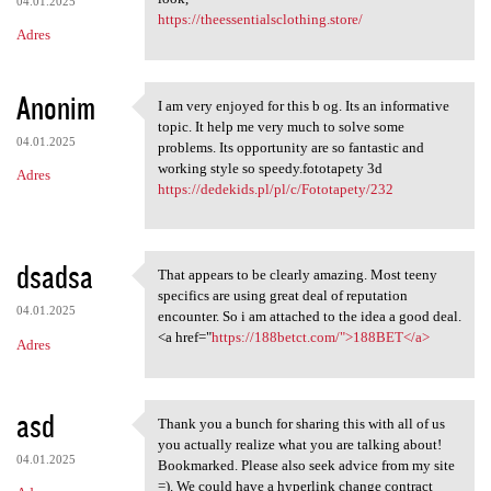
04.01.2025
https://theessentialsclothing.store/
Adres
Anonim
I am very enjoyed for this b og. Its an informative
I am very enjoyed for this b
topic. It help me very much to solve some
04.01.2025
problems. Its opportunity are so fantastic and
working style so speedy.fototapety 3d
Adres
https://dedekids.pl/pl/c/Fototapety/232
dsadsa
That appears to be clearly amazing. Most teeny
That appears to be clearly
specifics are using great deal of reputation
04.01.2025
encounter. So i am attached to the idea a good deal.
<a href="
https://188betct.com/">188BET</a>
Adres
asd
Thank you a bunch for sharing this with all of us
Thank you a bunch for sharing
you actually realize what you are talking about!
04.01.2025
Bookmarked. Please also seek advice from my site
=). We could have a hyperlink change contract