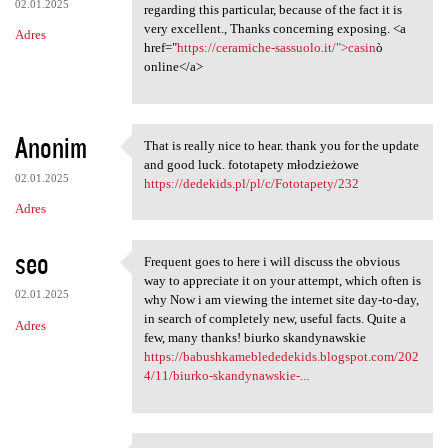
02.01.2025
regarding this particular, because of the fact it is
very excellent., Thanks concerning exposing. <a
Adres
href="
https://ceramiche-sassuolo.it/">casin
ò
online</a>
Anonim
That is really nice to hear. thank you for the update
That is really nice to hear.
and good luck. fototapety młodzieżowe
02.01.2025
https://dedekids.pl/pl/c/Fototapety/232
Adres
seo
Frequent goes to here i will discuss the obvious
Frequent goes to here i will
way to appreciate it on your attempt, which often is
02.01.2025
why Now i am viewing the internet site day-to-day,
in search of completely new, useful facts. Quite a
Adres
few, many thanks! biurko skandynawskie
https://babushkameblededekids.blogspot.com/202
4/11/biurko-skandynawskie-...