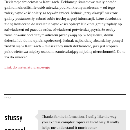
Deklaracje śmieciowe w Kartuzach. Deklaracje śmieciowe miały pomóc
gminom określić, ile osób mieszka pod konkretnym adresem – od tego
zależy wysokość opłaty za wywóz śmieci. Jednak „przy okazji” niektóre
gminy postanowiły zebrać sobie trochę więcej informacji, które absolutnie
nie są konieczne do ustalenia wysokości opłaty! Niektóre gminy żądały np.
zaświadczeń od pracodawców, oświadczeń potwierdzających, że osoby
zameldowane pod danym adresem przebywają np. w więzieniu, domu
dziecka lub domu opieki społecznej. Jednak najbardziej absurdalny pomysł
zrodził się w Kartuzach – mieszkańcy mieli deklarować, jaki jest stopień
pokrewieństwa między osobami zamieszkującymi jedną nieruchomość. Co to
ma do śmieci?
Link do materiału prasowego
inne
K
stussy
Thanks for the information. I really like the way
Thanks for the information. I
o
you express complex topics in lucid way. It really
helps me understand it much better