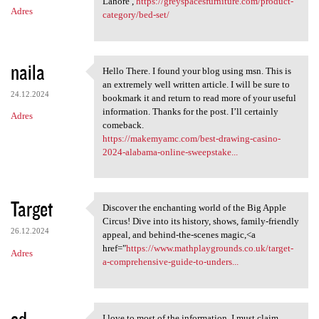
Lahore ,
https://greyspacesfurniture.com/product-
Adres
category/bed-set/
naila
Hello There. I found your blog using msn. This is
Hello There. I found your
an extremely well written article. I will be sure to
24.12.2024
bookmark it and return to read more of your useful
information. Thanks for the post. I’ll certainly
Adres
comeback.
https://makemyamc.com/best-drawing-casino-
2024-alabama-online-sweepstake...
Target
Discover the enchanting world of the Big Apple
Discover the enchanting world
Circus! Dive into its history, shows, family-friendly
26.12.2024
appeal, and behind-the-scenes magic,<a
href="
https://www.mathplaygrounds.co.uk/target-
Adres
a-comprehensive-guide-to-unders...
sd
I love to most of the information, I must claim