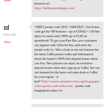
Adres
between us!
https://halfmannredangus.com/
sd
1XBET promo code 2025: 1XMAX25 - Use bonus
1XBET promo code 2025:
code get for VIP bonuses - up to €19502 + 150 free
05.01.2025
spins on casino and 100% up to €130 on
sportsbook! To get your Free Bet, new customers
Adres
can register with 1xbet for free, and enter the
promo code 1x. Take a look at our site banners for
the latest 1xBet promo codes and information
about the brand’s 100% first deposit bonus where
you live. New players can enjoy an exclusive
deposit bonus when they sign up at 1xBet. See our
site banners for the latest welcome deals at 1xBet
for your region. <a
href="
http://centroculturalrecoleta.org/blog/pages/
1xbet-promo-code-india-toda...
promo code
bangladesh today</a>