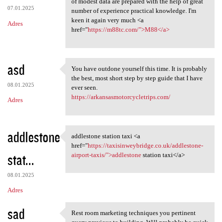
of modest data are prepared with the help of great
07.01.2025
number of experience practical knowledge. I'm
keen it again very much <a
Adres
href="
https://m88tc.com/">M88</a>
asd
You have outdone yourself this time. It is probably
You have outdone yourself
the best, most short step by step guide that I have
08.01.2025
ever seen.
https://arkansasmotorcycletrips.com/
Adres
addlestone
addlestone station taxi <a
addlestone station taxi <a
href="
https://taxisinweybridge.co.uk/addlestone-
stat...
airport-taxis/">addlestone
station taxi</a>
08.01.2025
Adres
sad
Rest room marketing techniques you pertinent
Rest room marketing