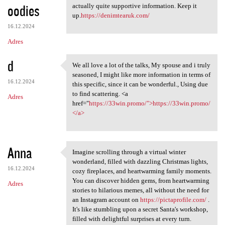
oodies
actually quite supportive information. Keep it
up.
https://denimtearuk.com/
16.12.2024
Adres
d
We all love a lot of the talks, My spouse and i truly
We all love a lot of the
seasoned, I might like more information in terms of
16.12.2024
this specific, since it can be wonderful., Using due
to find scattering. <a
Adres
href="
https://33win.promo/">https://33win.promo/
</a>
Anna
Imagine scrolling through a virtual winter
Imagine scrolling through a
wonderland, filled with dazzling Christmas lights,
16.12.2024
cozy fireplaces, and heartwarming family moments.
You can discover hidden gems, from heartwarming
Adres
stories to hilarious memes, all without the need for
an Instagram account on
https://pictaprofile.com/
.
It's like stumbling upon a secret Santa's workshop,
filled with delightful surprises at every turn.