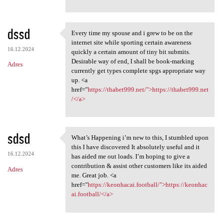
dssd
Every time my spouse and i grew to be on the
Every time my spouse and i
internet site while sporting certain awareness
16.12.2024
quickly a certain amount of tiny bit submits.
Desirable way of end, I shall be book-marking
Adres
currently get types complete spgs appropriate way
up. <a
href="
https://thabet999.net/">https://thabet999.net
/</a>
sdsd
What’s Happening i’m new to this, I stumbled upon
What’s Happening i’m new to
this I have discovered It absolutely useful and it
16.12.2024
has aided me out loads. I’m hoping to give a
contribution & assist other customers like its aided
Adres
me. Great job. <a
href="
https://keonhacai.football/">https://keonhac
ai.football/</a>