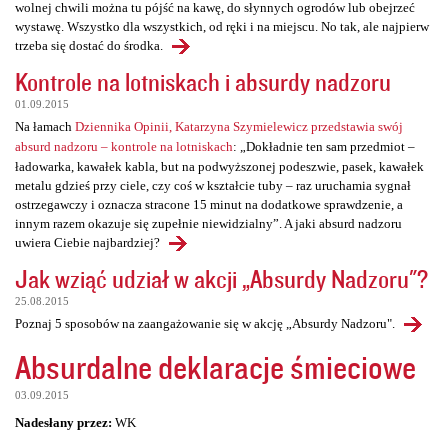
wolnej chwili można tu pójść na kawę, do słynnych ogrodów lub obejrzeć
wystawę. Wszystko dla wszystkich, od ręki i na miejscu. No tak, ale najpierw
trzeba się dostać do środka.
Kontrole na lotniskach i absurdy nadzoru
01.09.2015
Na łamach
Dziennika Opinii, Katarzyna Szymielewicz przedstawia swój
absurd nadzoru – kontrole na lotniskach
: „Dokładnie ten sam przedmiot –
ładowarka, kawałek kabla, but na podwyższonej podeszwie, pasek, kawałek
metalu gdzieś przy ciele, czy coś w kształcie tuby – raz uruchamia sygnał
ostrzegawczy i oznacza stracone 15 minut na dodatkowe sprawdzenie, a
innym razem okazuje się zupełnie niewidzialny”. A jaki absurd nadzoru
uwiera Ciebie najbardziej?
Jak wziąć udział w akcji „Absurdy Nadzoru"?
25.08.2015
Poznaj 5 sposobów na zaangażowanie się w akcję „Absurdy Nadzoru".
Absurdalne deklaracje śmieciowe
03.09.2015
Nadesłany przez:
WK