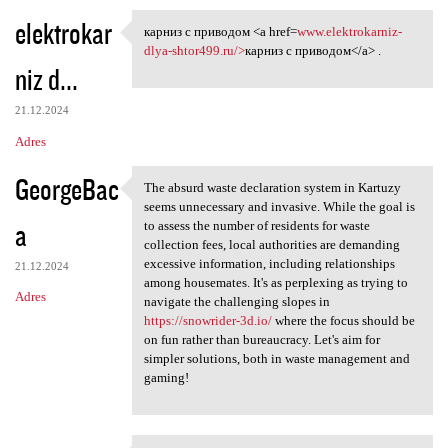
elektrokar
карниз с приводом <a href=
www.elektrokarniz-
карниз с приводом <a href=www
dlya-shtor499.ru/>
карниз с приводом</a> .
niz d...
21.12.2024
Adres
GeorgeBac
The absurd waste declaration system in Kartuzy
The absurd waste declaration
seems unnecessary and invasive. While the goal is
a
to assess the number of residents for waste
collection fees, local authorities are demanding
excessive information, including relationships
21.12.2024
among housemates. It's as perplexing as trying to
Adres
navigate the challenging slopes in
https://snowrider-3d.io/
where the focus should be
on fun rather than bureaucracy. Let's aim for
simpler solutions, both in waste management and
gaming!