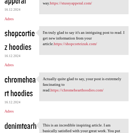
apperal
m
way.
https://stussyapperal.com/
e
16.12.2024
n
Adres
t
shopcortie
a
I'm truly glad to say it's an intriguing post to read. I
I'm truly glad to say it's an
get new information from your
r
z hoodies
article.
https://shopcorteizuk.com/
z
e
16.12.2024
Adres
chromehea
Actually quite glad to say, your post is extremely
Actually quite glad to say,
fascinating to
rt hoodies
read.
https://chromehearthoodies.com/
16.12.2024
Adres
denimtearh
This is an incredible inspiring article. I am
This is an incredible
basically satisfied with your great work. You put