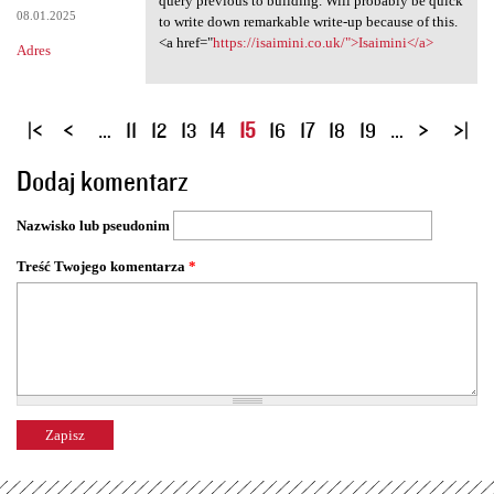
query previous to building. Will probably be quick
08.01.2025
to write down remarkable write-up because of this.
<a href="
https://isaimini.co.uk/">Isaimini</a>
Adres
S
…
11
12
13
14
15
16
17
18
19
…
t
Dodaj komentarz
r
o
Nazwisko lub pseudonim
n
y
Treść Twojego komentarza
*