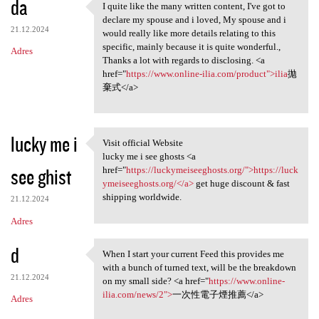
da
I quite like the many written content, I've got to
I quite like the many written
declare my spouse and i loved, My spouse and i
21.12.2024
would really like more details relating to this
specific, mainly because it is quite wonderful.,
Adres
Thanks a lot with regards to disclosing. <a
href="
https://www.online-ilia.com/product">ilia
拋
棄式</a>
lucky me i
Visit official Website
Visit official Website
lucky me i see ghosts <a
see ghist
href="
https://luckymeiseeghosts.org/">https://luck
ymeiseeghosts.org/</a>
get huge discount & fast
shipping worldwide.
21.12.2024
Adres
d
When I start your current Feed this provides me
When I start your current
with a bunch of turned text, will be the breakdown
21.12.2024
on my small side? <a href="
https://www.online-
ilia.com/news/2">
一次性電子煙推薦</a>
Adres