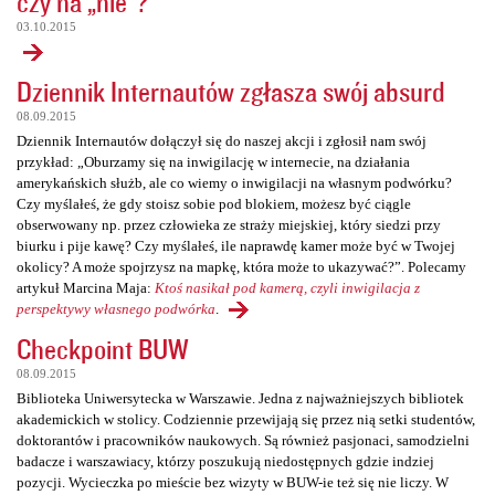
czy na „nie”?
03.10.2015
Dziennik Internautów zgłasza swój absurd
08.09.2015
Dziennik Internautów dołączył się do naszej akcji i zgłosił nam swój
przykład: „Oburzamy się na inwigilację w internecie, na działania
amerykańskich służb, ale co wiemy o inwigilacji na własnym podwórku?
Czy myślałeś, że gdy stoisz sobie pod blokiem, możesz być ciągle
obserwowany np. przez człowieka ze straży miejskiej, który siedzi przy
biurku i pije kawę? Czy myślałeś, ile naprawdę kamer może być w Twojej
okolicy? A może spojrzysz na mapkę, która może to ukazywać?”. Polecamy
artykuł Marcina Maja:
Ktoś nasikał pod kamerą, czyli inwigilacja z
perspektywy własnego podwórka
.
Checkpoint BUW
08.09.2015
Biblioteka Uniwersytecka w Warszawie. Jedna z najważniejszych bibliotek
akademickich w stolicy. Codziennie przewijają się przez nią setki studentów,
doktorantów i pracowników naukowych. Są również pasjonaci, samodzielni
badacze i warszawiacy, którzy poszukują niedostępnych gdzie indziej
pozycji. Wycieczka po mieście bez wizyty w BUW-ie też się nie liczy. W