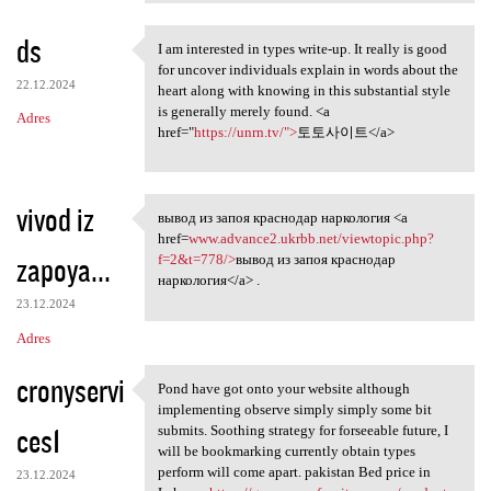
ds
I am interested in types write-up. It really is good
I am interested in types
for uncover individuals explain in words about the
22.12.2024
heart along with knowing in this substantial style
is generally merely found. <a
Adres
href="
https://unrn.tv/">
토토사이트</a>
vivod iz
вывод из запоя краснодар наркология <a
вывод из запоя краснодар
href=
www.advance2.ukrbb.net/viewtopic.php?
zapoya...
f=2&t=778/>
вывод из запоя краснодар
наркология</a> .
23.12.2024
Adres
cronyservi
Pond have got onto your website although
Pond have got onto your
implementing observe simply simply some bit
ces1
submits. Soothing strategy for forseeable future, I
will be bookmarking currently obtain types
perform will come apart. pakistan Bed price in
23.12.2024