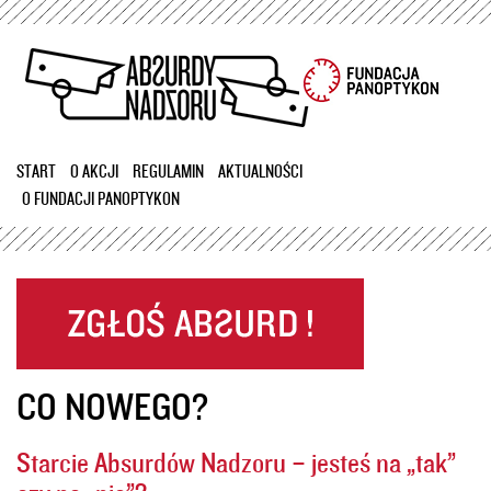
Przejdź
do
treści
START
O AKCJI
REGULAMIN
AKTUALNOŚCI
O FUNDACJI PANOPTYKON
CO NOWEGO?
Starcie Absurdów Nadzoru – jesteś na „tak”