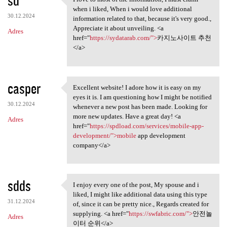
I love to most of the
when i liked, When i would love additional
30.12.2024
information related to that, because it's very good.,
Appreciate it about unveiling. <a
Adres
href="
https://sydatarab.com/">
카지노사이트 추천
</a>
casper
Excellent website! I adore how it is easy on my
Excellent website! I adore
eyes it is. I am questioning how I might be notified
30.12.2024
whenever a new post has been made. Looking for
more new updates. Have a great day! <a
Adres
href="
https://spdload.com/services/mobile-app-
development/">mobile
app development
company</a>
sdds
I enjoy every one of the post, My spouse and i
I enjoy every one of the post
liked, I might like additional data using this type
31.12.2024
of, since it can be pretty nice., Regards created for
supplying. <a href="
https://swfabric.com/">
안전놀
Adres
이터 순위</a>