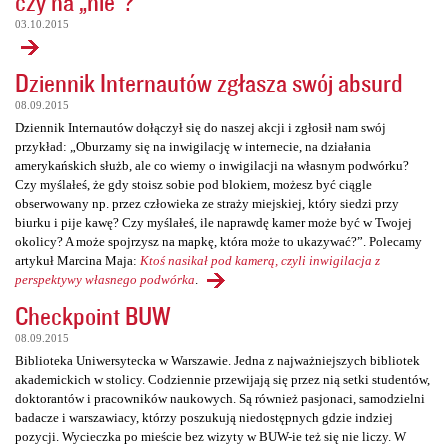
czy na „nie”?
03.10.2015
Dziennik Internautów zgłasza swój absurd
08.09.2015
Dziennik Internautów dołączył się do naszej akcji i zgłosił nam swój
przykład: „Oburzamy się na inwigilację w internecie, na działania
amerykańskich służb, ale co wiemy o inwigilacji na własnym podwórku?
Czy myślałeś, że gdy stoisz sobie pod blokiem, możesz być ciągle
obserwowany np. przez człowieka ze straży miejskiej, który siedzi przy
biurku i pije kawę? Czy myślałeś, ile naprawdę kamer może być w Twojej
okolicy? A może spojrzysz na mapkę, która może to ukazywać?”. Polecamy
artykuł Marcina Maja:
Ktoś nasikał pod kamerą, czyli inwigilacja z
perspektywy własnego podwórka
.
Checkpoint BUW
08.09.2015
Biblioteka Uniwersytecka w Warszawie. Jedna z najważniejszych bibliotek
akademickich w stolicy. Codziennie przewijają się przez nią setki studentów,
doktorantów i pracowników naukowych. Są również pasjonaci, samodzielni
badacze i warszawiacy, którzy poszukują niedostępnych gdzie indziej
pozycji. Wycieczka po mieście bez wizyty w BUW-ie też się nie liczy. W