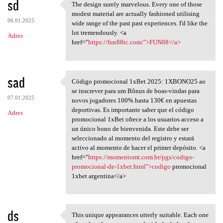
sd
The design surely marvelous. Every one of those
The design surely marvelous.
modest material are actually fashioned utilising
06.01.2025
wide range of the past past experiences. I'd like the
lot tremendously. <a
Adres
href="
https://fun88tc.com/">FUN88</a>
sad
Código promocional 1xBet 2025: 1XBONO25 ao
Código promocional 1xBet 2025
se inscrever para um Bônus de boas-vindas para
07.01.2025
novos jogadores 100% hasta 130€ en apuestas
deportivas. Es importante saber que el código
Adres
promocional 1xBet ofrece a los usuarios acceso a
un único bono de bienvenida. Este debe ser
seleccionado al momento del registro y estará
activo al momento de hacer el primer depósito. <a
href="
https://momentomt.com.br/pgs/codigo-
promocional-de-1xbet.html">codigo
promocional
1xbet argentina</a>
ds
This unique appearances utterly suitable. Each one
This unique appearances