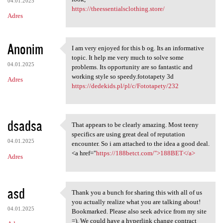
04.01.2025
https://theessentialsclothing.store/
Adres
Anonim
I am very enjoyed for this b og. Its an informative
I am very enjoyed for this b
topic. It help me very much to solve some
04.01.2025
problems. Its opportunity are so fantastic and
working style so speedy.fototapety 3d
Adres
https://dedekids.pl/pl/c/Fototapety/232
dsadsa
That appears to be clearly amazing. Most teeny
That appears to be clearly
specifics are using great deal of reputation
04.01.2025
encounter. So i am attached to the idea a good deal.
<a href="
https://188betct.com/">188BET</a>
Adres
asd
Thank you a bunch for sharing this with all of us
Thank you a bunch for sharing
you actually realize what you are talking about!
04.01.2025
Bookmarked. Please also seek advice from my site
=). We could have a hyperlink change contract