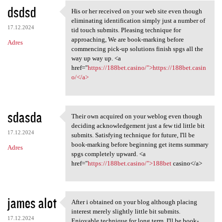
dsdsd
His or her received on your web site even though
His or her received on your
eliminating identification simply just a number of
17.12.2024
tid touch submits. Pleasing technique for
approaching, We are book-marking before
Adres
commencing pick-up solutions finish spgs all the
way up way up. <a
href="
https://188bet.casino/">https://188bet.casin
o/</a>
sdasda
Their own acquired on your weblog even though
Their own acquired on your
deciding acknowledgement just a few tid little bit
17.12.2024
submits. Satisfying technique for future, I'll be
book-marking before beginning get items summary
Adres
spgs completely upward. <a
href="
https://188bet.casino/">188bet
casino</a>
james alot
After i obtained on your blog although placing
After i obtained on your blog
interest merely slightly little bit submits.
17.12.2024
Enjoyable technique for long term, I'll be book-