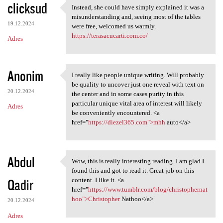
clicksud
Instead, she could have simply explained it was a
Instead, she could have
misunderstanding and, seeing most of the tables
19.12.2024
were free, welcomed us warmly.
https://terasacucarti.com.co/
Adres
Anonim
I really like people unique writing. Will probably
I really like people unique
be quality to uncover just one reveal with text on
20.12.2024
the center and in some cases purity in this
particular unique vital area of interest will likely
Adres
be conveniently encountered. <a
href="
https://diezel365.com">mhh
auto</a>
Abdul
Wow, this is really interesting reading. I am glad I
Wow, this is really
found this and got to read it. Great job on this
Qadir
content. I like it. <a
href="
https://www.tumblr.com/blog/christophernat
hoo">Christopher
Nathoo</a>
20.12.2024
Adres