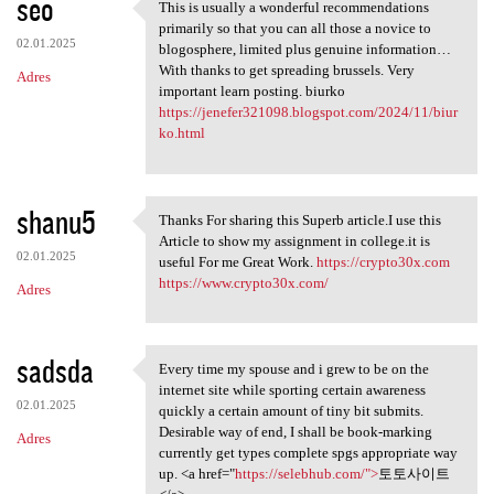
seo
This is usually a wonderful recommendations
This is usually a wonderful
primarily so that you can all those a novice to
02.01.2025
blogosphere, limited plus genuine information…
With thanks to get spreading brussels. Very
Adres
important learn posting. biurko
https://jenefer321098.blogspot.com/2024/11/biur
ko.html
shanu5
Thanks For sharing this Superb article.I use this
Thanks For sharing this
Article to show my assignment in college.it is
02.01.2025
useful For me Great Work.
https://crypto30x.com
https://www.crypto30x.com/
Adres
sadsda
Every time my spouse and i grew to be on the
Every time my spouse and i
internet site while sporting certain awareness
02.01.2025
quickly a certain amount of tiny bit submits.
Desirable way of end, I shall be book-marking
Adres
currently get types complete spgs appropriate way
up. <a href="
https://selebhub.com/">
토토사이트