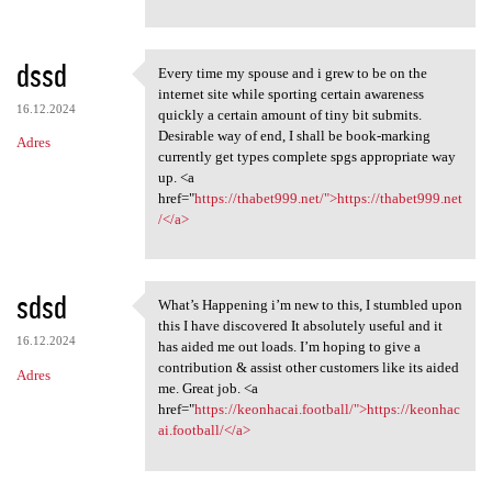
dssd
Every time my spouse and i grew to be on the
Every time my spouse and i
internet site while sporting certain awareness
16.12.2024
quickly a certain amount of tiny bit submits.
Desirable way of end, I shall be book-marking
Adres
currently get types complete spgs appropriate way
up. <a
href="
https://thabet999.net/">https://thabet999.net
/</a>
sdsd
What’s Happening i’m new to this, I stumbled upon
What’s Happening i’m new to
this I have discovered It absolutely useful and it
16.12.2024
has aided me out loads. I’m hoping to give a
contribution & assist other customers like its aided
Adres
me. Great job. <a
href="
https://keonhacai.football/">https://keonhac
ai.football/</a>