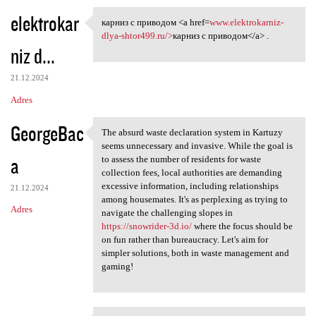
elektrokar
карниз с приводом <a href=
www.elektrokarniz-
карниз с приводом <a href=www
dlya-shtor499.ru/>
карниз с приводом</a> .
niz d...
21.12.2024
Adres
GeorgeBac
The absurd waste declaration system in Kartuzy
The absurd waste declaration
seems unnecessary and invasive. While the goal is
a
to assess the number of residents for waste
collection fees, local authorities are demanding
excessive information, including relationships
21.12.2024
among housemates. It's as perplexing as trying to
Adres
navigate the challenging slopes in
https://snowrider-3d.io/
where the focus should be
on fun rather than bureaucracy. Let's aim for
simpler solutions, both in waste management and
gaming!