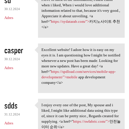
I love to most of the
when i liked, When i would love additional
30.12.2024
information related to that, because it's very good.,
Appreciate it about unveiling. <a
Adres
href="
https://sydatarab.com/">
카지노사이트 추천
</a>
casper
Excellent website! I adore how it is easy on my
Excellent website! I adore
eyes it is. I am questioning how I might be notified
30.12.2024
whenever a new post has been made. Looking for
more new updates. Have a great day! <a
Adres
href="
https://spdload.com/services/mobile-app-
development/">mobile
app development
company</a>
sdds
I enjoy every one of the post, My spouse and i
I enjoy every one of the post
liked, I might like additional data using this type
31.12.2024
of, since it can be pretty nice., Regards created for
supplying. <a href="
https://swfabric.com/">
안전놀
Adres
이터 순위</a>