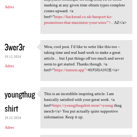
marking at any given time obtain types complete
Adres
comes upward. <a
href="
https://hackread.co.uk/fansport-kz-
promotions-that-maximize-your-wins/">...
AZ</a>
3wer3r
Wow, cool post. I’d like to write like this too –
Wow, cool post. I’d like to
taking time and real hard work to make a great
19.12.2024
article… but I put things off too much and never
seem to get started. Thanks though. <a
Adres
href="
https://nanum.app">
바카라사이트</a>
youngthug
This is an incredible inspiring article. I am
This is an incredible
basically satisfied with your great work. <a
shirt
href=
https://youngthugshirt.store/>young
thug
merch</a> You put actually quite supportive
information. Keep it up.
19.12.2024
Adres