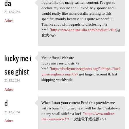
da
I quite like the many written content, I've got to
I quite like the many written
declare my spouse and i loved, My spouse and i
21.12.2024
would really like more details relating to this
specific, mainly because it is quite wonderful.,
Adres
Thanks a lot with regards to disclosing. <a
href="
https://www.online-ilia.com/product">ilia
拋
棄式</a>
lucky me i
Visit official Website
Visit official Website
lucky me i see ghosts <a
see ghist
href="
https://luckymeiseeghosts.org/">https://luck
ymeiseeghosts.org/</a>
get huge discount & fast
shipping worldwide.
21.12.2024
Adres
d
When I start your current Feed this provides me
When I start your current
with a bunch of turned text, will be the breakdown
21.12.2024
on my small side? <a href="
https://www.online-
ilia.com/news/2">
一次性電子煙推薦</a>
Adres