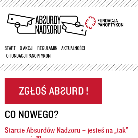
Przejdź
do
treści
START
O AKCJI
REGULAMIN
AKTUALNOŚCI
O FUNDACJI PANOPTYKON
CO NOWEGO?
Starcie Absurdów Nadzoru – jesteś na „tak”