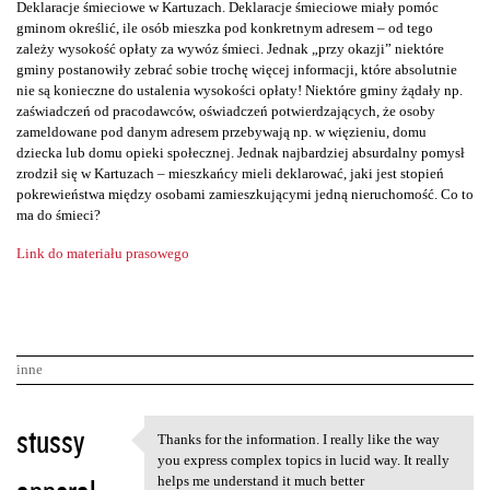
Deklaracje śmieciowe w Kartuzach. Deklaracje śmieciowe miały pomóc
gminom określić, ile osób mieszka pod konkretnym adresem – od tego
zależy wysokość opłaty za wywóz śmieci. Jednak „przy okazji” niektóre
gminy postanowiły zebrać sobie trochę więcej informacji, które absolutnie
nie są konieczne do ustalenia wysokości opłaty! Niektóre gminy żądały np.
zaświadczeń od pracodawców, oświadczeń potwierdzających, że osoby
zameldowane pod danym adresem przebywają np. w więzieniu, domu
dziecka lub domu opieki społecznej. Jednak najbardziej absurdalny pomysł
zrodził się w Kartuzach – mieszkańcy mieli deklarować, jaki jest stopień
pokrewieństwa między osobami zamieszkującymi jedną nieruchomość. Co to
ma do śmieci?
Link do materiału prasowego
inne
K
stussy
Thanks for the information. I really like the way
Thanks for the information. I
o
you express complex topics in lucid way. It really
helps me understand it much better