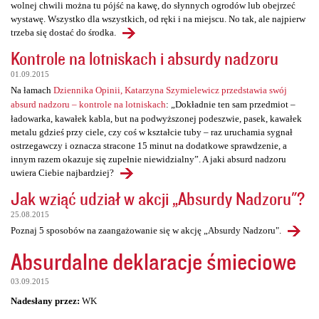
wolnej chwili można tu pójść na kawę, do słynnych ogrodów lub obejrzeć
wystawę. Wszystko dla wszystkich, od ręki i na miejscu. No tak, ale najpierw
trzeba się dostać do środka.
Kontrole na lotniskach i absurdy nadzoru
01.09.2015
Na łamach
Dziennika Opinii, Katarzyna Szymielewicz przedstawia swój
absurd nadzoru – kontrole na lotniskach
: „Dokładnie ten sam przedmiot –
ładowarka, kawałek kabla, but na podwyższonej podeszwie, pasek, kawałek
metalu gdzieś przy ciele, czy coś w kształcie tuby – raz uruchamia sygnał
ostrzegawczy i oznacza stracone 15 minut na dodatkowe sprawdzenie, a
innym razem okazuje się zupełnie niewidzialny”. A jaki absurd nadzoru
uwiera Ciebie najbardziej?
Jak wziąć udział w akcji „Absurdy Nadzoru"?
25.08.2015
Poznaj 5 sposobów na zaangażowanie się w akcję „Absurdy Nadzoru".
Absurdalne deklaracje śmieciowe
03.09.2015
Nadesłany przez:
WK