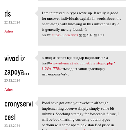
ds
I am interested in types write-up. It really is good
I am interested in types
for uncover individuals explain in words about the
22.12.2024
heart along with knowing in this substantial style
is generally merely found. <a
Adres
href="
https://unrn.tv/">
토토사이트</a>
vivod iz
вывод из запоя краснодар наркология <a
вывод из запоя краснодар
href=
www.advance2.ukrbb.net/viewtopic.php?
zapoya...
f=2&t=778/>
вывод из запоя краснодар
наркология</a> .
23.12.2024
Adres
cronyservi
Pond have got onto your website although
Pond have got onto your
implementing observe simply simply some bit
ces1
submits. Soothing strategy for forseeable future, I
will be bookmarking currently obtain types
perform will come apart. pakistan Bed price in
23.12.2024