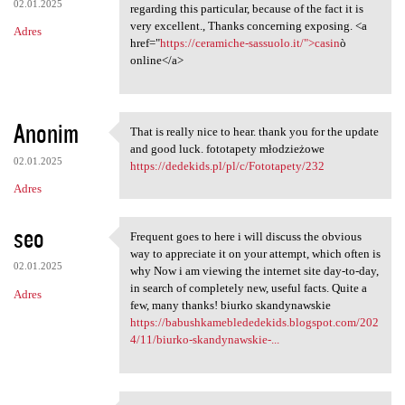
02.01.2025
regarding this particular, because of the fact it is
very excellent., Thanks concerning exposing. <a
Adres
href="
https://ceramiche-sassuolo.it/">casin
ò
online</a>
Anonim
That is really nice to hear. thank you for the update
That is really nice to hear.
and good luck. fototapety młodzieżowe
02.01.2025
https://dedekids.pl/pl/c/Fototapety/232
Adres
seo
Frequent goes to here i will discuss the obvious
Frequent goes to here i will
way to appreciate it on your attempt, which often is
02.01.2025
why Now i am viewing the internet site day-to-day,
in search of completely new, useful facts. Quite a
Adres
few, many thanks! biurko skandynawskie
https://babushkameblededekids.blogspot.com/202
4/11/biurko-skandynawskie-...