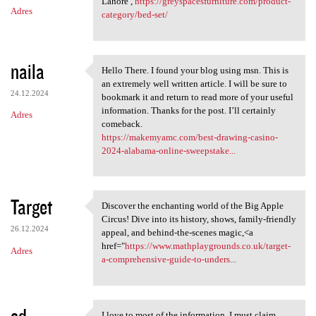
Lahore ,
https://greyspacesfurniture.com/product-
Adres
category/bed-set/
naila
Hello There. I found your blog using msn. This is
Hello There. I found your
an extremely well written article. I will be sure to
24.12.2024
bookmark it and return to read more of your useful
information. Thanks for the post. I’ll certainly
Adres
comeback.
https://makemyamc.com/best-drawing-casino-
2024-alabama-online-sweepstake...
Target
Discover the enchanting world of the Big Apple
Discover the enchanting world
Circus! Dive into its history, shows, family-friendly
26.12.2024
appeal, and behind-the-scenes magic,<a
href="
https://www.mathplaygrounds.co.uk/target-
Adres
a-comprehensive-guide-to-unders...
sd
I love to most of the information, I must claim