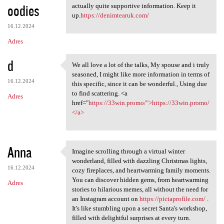
oodies
actually quite supportive information. Keep it
up.
https://denimtearuk.com/
16.12.2024
Adres
d
We all love a lot of the talks, My spouse and i truly
We all love a lot of the
seasoned, I might like more information in terms of
16.12.2024
this specific, since it can be wonderful., Using due
to find scattering. <a
Adres
href="
https://33win.promo/">https://33win.promo/
</a>
Anna
Imagine scrolling through a virtual winter
Imagine scrolling through a
wonderland, filled with dazzling Christmas lights,
16.12.2024
cozy fireplaces, and heartwarming family moments.
You can discover hidden gems, from heartwarming
Adres
stories to hilarious memes, all without the need for
an Instagram account on
https://pictaprofile.com/
.
It's like stumbling upon a secret Santa's workshop,
filled with delightful surprises at every turn.