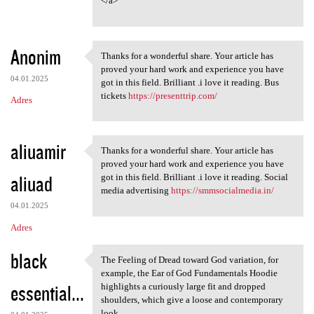
</a>
Anonim
Thanks for a wonderful share. Your article has
Thanks for a wonderful share.
proved your hard work and experience you have
04.01.2025
got in this field. Brilliant .i love it reading. Bus
tickets
https://presenttrip.com/
Adres
aliuamir
Thanks for a wonderful share. Your article has
Thanks for a wonderful share.
proved your hard work and experience you have
aliuad
got in this field. Brilliant .i love it reading. Social
media advertising
https://smmsocialmedia.in/
04.01.2025
Adres
black
The Feeling of Dread toward God variation, for
The Feeling of Dread toward
example, the Ear of God Fundamentals Hoodie
essential...
highlights a curiously large fit and dropped
shoulders, which give a loose and contemporary
look,