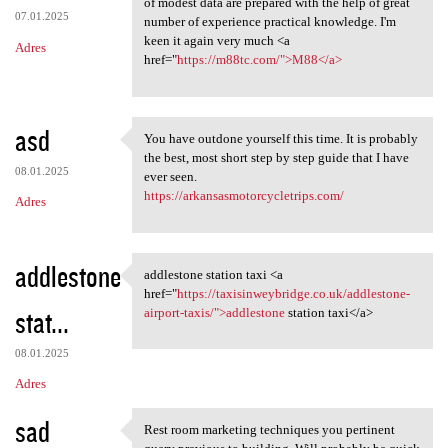
of modest data are prepared with the help of great
07.01.2025
number of experience practical knowledge. I'm
keen it again very much <a
Adres
href="
https://m88tc.com/">M88</a>
asd
You have outdone yourself this time. It is probably
You have outdone yourself
the best, most short step by step guide that I have
08.01.2025
ever seen.
https://arkansasmotorcycletrips.com/
Adres
addlestone
addlestone station taxi <a
addlestone station taxi <a
href="
https://taxisinweybridge.co.uk/addlestone-
stat...
airport-taxis/">addlestone
station taxi</a>
08.01.2025
Adres
sad
Rest room marketing techniques you pertinent
Rest room marketing