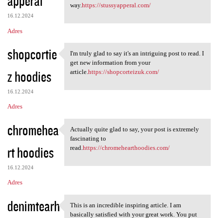
apperal
m
way.
https://stussyapperal.com/
e
16.12.2024
n
Adres
t
shopcortie
a
I'm truly glad to say it's an intriguing post to read. I
I'm truly glad to say it's an
get new information from your
r
z hoodies
article.
https://shopcorteizuk.com/
z
e
16.12.2024
Adres
chromehea
Actually quite glad to say, your post is extremely
Actually quite glad to say,
fascinating to
rt hoodies
read.
https://chromehearthoodies.com/
16.12.2024
Adres
denimtearh
This is an incredible inspiring article. I am
This is an incredible
basically satisfied with your great work. You put