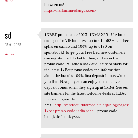
Adres
between us!
https://halfmannredangus.com/
sd
1XBET promo code 2025: 1XMAX25 - Use bonus
1XBET promo code 2025:
code get for VIP bonuses - up to €19502 + 150 free
05.01.2025
spins on casino and 100% up to €130 on
sportsbook! To get your Free Bet, new customers
Adres
can register with 1xbet for free, and enter the
promo code 1x. Take a look at our site banners for
the latest 1xBet promo codes and information
about the brand’s 100% first deposit bonus where
you live. New players can enjoy an exclusive
deposit bonus when they sign up at 1xBet. See our
site banners for the latest welcome deals at 1xBet
for your region. <a
href="
http://centroculturalrecoleta.org/blog/pages/
1xbet-promo-code-india-toda...
promo code
bangladesh today</a>