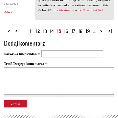
query previous to building. Will probably be quick
08.01.2025
to write down remarkable write-up because of this.
<a href="
https://isaimini.co.uk/">Isaimini</a>
Adres
S
…
11
12
13
14
15
16
17
18
19
…
t
Dodaj komentarz
r
o
Nazwisko lub pseudonim
n
y
Treść Twojego komentarza
*