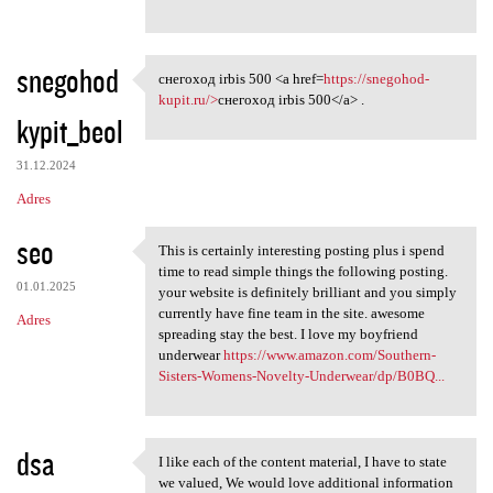
snegohod
снегоход irbis 500 <a href=
https://snegohod-
снегоход irbis 500 <a href
kupit.ru/>
снегоход irbis 500</a> .
kypit_beol
31.12.2024
Adres
seo
This is certainly interesting posting plus i spend
This is certainly interesting
time to read simple things the following posting.
01.01.2025
your website is definitely brilliant and you simply
currently have fine team in the site. awesome
Adres
spreading stay the best. I love my boyfriend
underwear
https://www.amazon.com/Southern-
Sisters-Womens-Novelty-Underwear/dp/B0BQ...
dsa
I like each of the content material, I have to state
I like each of the content
we valued, We would love additional information