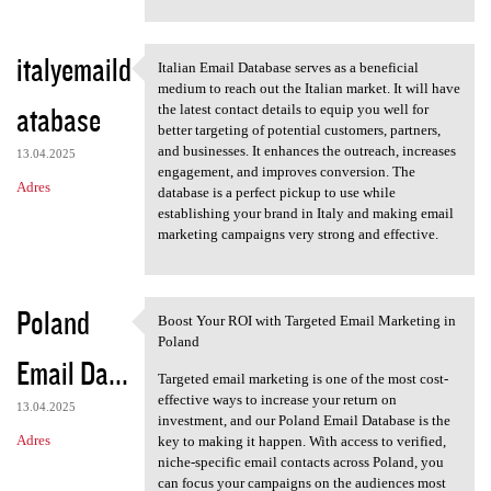
italyemaild
Italian Email Database serves as a beneficial
Italian Email Database serves
medium to reach out the Italian market. It will have
atabase
the latest contact details to equip you well for
better targeting of potential customers, partners,
and businesses. It enhances the outreach, increases
13.04.2025
engagement, and improves conversion. The
Adres
database is a perfect pickup to use while
establishing your brand in Italy and making email
marketing campaigns very strong and effective.
Poland
Boost Your ROI with Targeted Email Marketing in
Boost Your ROI with Targeted
Poland
Email Da...
Targeted email marketing is one of the most cost-
effective ways to increase your return on
13.04.2025
investment, and our Poland Email Database is the
Adres
key to making it happen. With access to verified,
niche-specific email contacts across Poland, you
can focus your campaigns on the audiences most