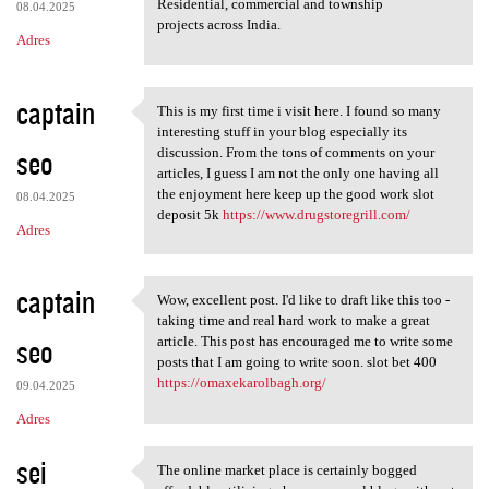
Residential, commercial and township
08.04.2025
projects across India.
Adres
captain
This is my first time i visit here. I found so many
This is my first time i visit
interesting stuff in your blog especially its
seo
discussion. From the tons of comments on your
articles, I guess I am not the only one having all
the enjoyment here keep up the good work slot
08.04.2025
deposit 5k
https://www.drugstoregrill.com/
Adres
captain
Wow, excellent post. I'd like to draft like this too -
Wow, excellent post. I'd like
taking time and real hard work to make a great
seo
article. This post has encouraged me to write some
posts that I am going to write soon. slot bet 400
https://omaxekarolbagh.org/
09.04.2025
Adres
sei
The online market place is certainly bogged
The online market place is