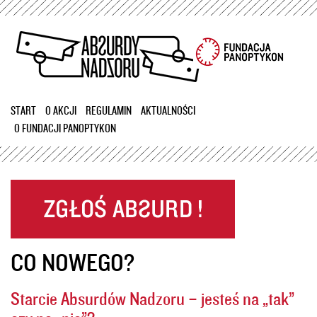
Przejdź
do
treści
START
O AKCJI
REGULAMIN
AKTUALNOŚCI
O FUNDACJI PANOPTYKON
CO NOWEGO?
Starcie Absurdów Nadzoru – jesteś na „tak”