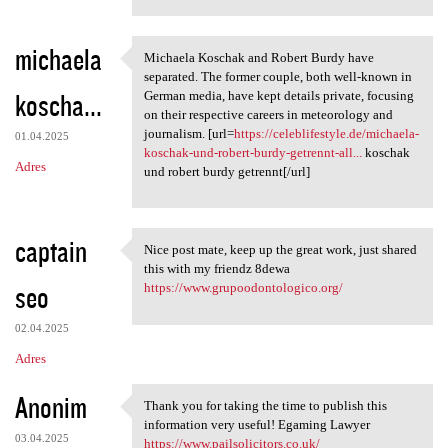
michaela
Michaela Koschak and Robert Burdy have
Michaela Koschak and Robert
separated. The former couple, both well-known in
koscha...
German media, have kept details private, focusing
on their respective careers in meteorology and
journalism. [url=
https://celeblifestyle.de/michaela-
01.04.2025
koschak-und-robert-burdy-getrennt-all...
koschak
Adres
und robert burdy getrennt[/url]
captain
Nice post mate, keep up the great work, just shared
Nice post mate, keep up the
this with my friendz 8dewa
seo
https://www.grupoodontologico.org/
02.04.2025
Adres
Anonim
Thank you for taking the time to publish this
Thank you for taking the time
information very useful! Egaming Lawyer
03.04.2025
https://www.pailsolicitors.co.uk/