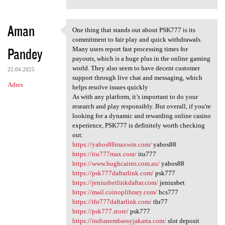
Aman
One thing that stands out about PSK777 is its
One thing that stands out
commitment to fair play and quick withdrawals.
Pandey
Many users report fast processing times for
payouts, which is a huge plus in the online gaming
world. They also seem to have decent customer
22.04.2025
support through live chat and messaging, which
Adres
helps resolve issues quickly
As with any platform, it’s important to do your
research and play responsibly. But overall, if you're
looking for a dynamic and rewarding online casino
experience, PSK777 is definitely worth checking
out:
https://yabos88maxwin.com/
yabos88
https://itu777max.com/
itu777
https://www.hughcairns.com.au/
yabos88
https://psk777daftarlink.com/
psk777
https://jeniusbetlinkdaftar.com/
jeniusbet
https://mail.coinoplibrary.com/
hcs777
https://thr777daftarlink.com/
thr77
https://psk777.store/
psk777
https://indianembassyjakarta.com/
slot deposit