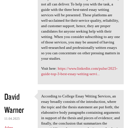
not all can deliver. To help you with the task, a
guide with the three best-rated essay writing
services will be presented. These platforms are
well-acclaimed for their service quality, reliability,
and customer support; hence, they are proper
candidates for anyone seeking help with their
writing. When you consider subscribing to any one
of those services, you may be assured of having
well-researched and professionally written essays
so you can concentrate on other pressing matters in
your studies.
Visit here:
https://www.linkedin.com/pulse/2025-
guide-top-3-best-essay-writing-servi...
David
According to College Essay Writing Services, an
According to College Essay
essay broadly consists of the introduction, where
Warner
the topic and the thesis statement are put forth; the
elaborative body paragraphs containing arguments
in support of the thesis and pieces of evidence; and
11.04.2025
finally, the conclusion that summarizes the
Adres