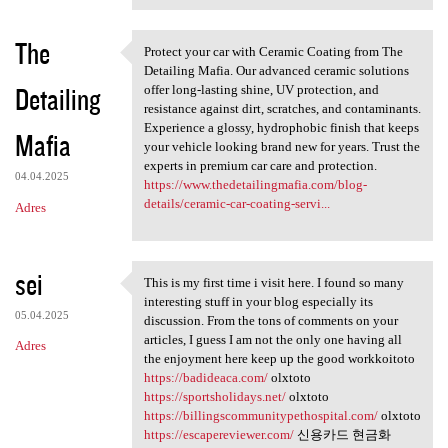
The
Protect your car with Ceramic Coating from The
Protect your car with Ceramic
Detailing Mafia. Our advanced ceramic solutions
Detailing
offer long-lasting shine, UV protection, and
resistance against dirt, scratches, and contaminants.
Experience a glossy, hydrophobic finish that keeps
Mafia
your vehicle looking brand new for years. Trust the
experts in premium car care and protection.
04.04.2025
https://www.thedetailingmafia.com/blog-
details/ceramic-car-coating-servi...
Adres
sei
This is my first time i visit here. I found so many
This is my first time i visit
interesting stuff in your blog especially its
05.04.2025
discussion. From the tons of comments on your
articles, I guess I am not the only one having all
Adres
the enjoyment here keep up the good workkoitoto
https://badideaca.com/
olxtoto
https://sportsholidays.net/
olxtoto
https://billingscommunitypethospital.com/
olxtoto
https://escapereviewer.com/
신용카드 현금화