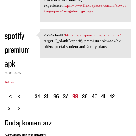
experience.
https://www.flexospaces.com/in/cowor
king-space/bengaluru/jp-nagar
spotify
<p><a href="
https://spotipremiumapk.com.mx/"
<p><a href="https:/
target="_blank">spotify premium apk</a></p>
premium
offers special student and family plans.
apk
26.04.2025
Adres
S
…
34
35
36
37
38
39
40
41
42
…
t
r
o
Dodaj komentarz
n
y
Nazwisko lub pseudonim