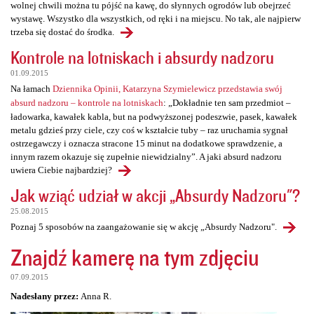
wolnej chwili można tu pójść na kawę, do słynnych ogrodów lub obejrzeć
wystawę. Wszystko dla wszystkich, od ręki i na miejscu. No tak, ale najpierw
trzeba się dostać do środka.
Kontrole na lotniskach i absurdy nadzoru
01.09.2015
Na łamach
Dziennika Opinii, Katarzyna Szymielewicz przedstawia swój
absurd nadzoru – kontrole na lotniskach
: „Dokładnie ten sam przedmiot –
ładowarka, kawałek kabla, but na podwyższonej podeszwie, pasek, kawałek
metalu gdzieś przy ciele, czy coś w kształcie tuby – raz uruchamia sygnał
ostrzegawczy i oznacza stracone 15 minut na dodatkowe sprawdzenie, a
innym razem okazuje się zupełnie niewidzialny”. A jaki absurd nadzoru
uwiera Ciebie najbardziej?
Jak wziąć udział w akcji „Absurdy Nadzoru"?
25.08.2015
Poznaj 5 sposobów na zaangażowanie się w akcję „Absurdy Nadzoru".
Znajdź kamerę na tym zdjęciu
07.09.2015
Nadesłany przez:
Anna R.