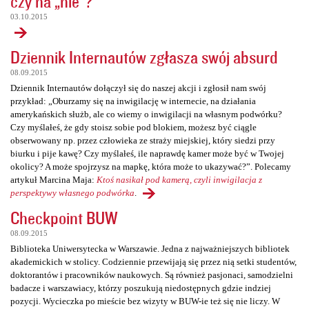
czy na „nie”?
03.10.2015
Dziennik Internautów zgłasza swój absurd
08.09.2015
Dziennik Internautów dołączył się do naszej akcji i zgłosił nam swój
przykład: „Oburzamy się na inwigilację w internecie, na działania
amerykańskich służb, ale co wiemy o inwigilacji na własnym podwórku?
Czy myślałeś, że gdy stoisz sobie pod blokiem, możesz być ciągle
obserwowany np. przez człowieka ze straży miejskiej, który siedzi przy
biurku i pije kawę? Czy myślałeś, ile naprawdę kamer może być w Twojej
okolicy? A może spojrzysz na mapkę, która może to ukazywać?”. Polecamy
artykuł Marcina Maja:
Ktoś nasikał pod kamerą, czyli inwigilacja z
perspektywy własnego podwórka
.
Checkpoint BUW
08.09.2015
Biblioteka Uniwersytecka w Warszawie. Jedna z najważniejszych bibliotek
akademickich w stolicy. Codziennie przewijają się przez nią setki studentów,
doktorantów i pracowników naukowych. Są również pasjonaci, samodzielni
badacze i warszawiacy, którzy poszukują niedostępnych gdzie indziej
pozycji. Wycieczka po mieście bez wizyty w BUW-ie też się nie liczy. W