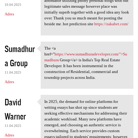
affordable utilizing phony personal blogs with out
10.04.2025
legitimate sales message however place was
initially superb together with a good idea any look
Adres
over. Thank you so much meant for posting the
beside me. hot prediction site
https://zakabet.com/
Sumadhur
The <a
The <a href="https://www
href="
https://www.sumadhuradeveloper.com/">Su
a Group
madhura
Group</a> is India's Top Real Estate
Developer. It has been instrumental in the
construction of Residential, commercial and
11.04.2025
township projects across India.
Adres
David
In 2025, the demand for online platforms for
In 2025, the demand for
writing essays has shot up since students are
Warner
seeking effective mechanisms for addressing their
academic workload. Many new platforms have
emerged, and choosing an authentic service is
11.04.2025
overwhelming. Each service provides custom
Adres
essays tailored to students' requirements; however,