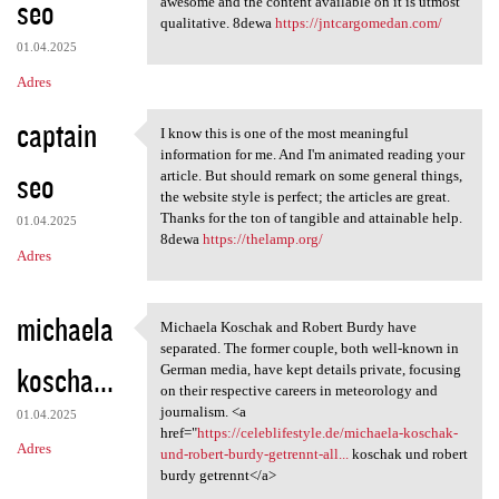
seo
m
awesome and the content available on it is utmost
qualitative. 8dewa
https://jntcargomedan.com/
e
01.04.2025
n
Adres
t
captain
a
I know this is one of the most meaningful
I know this is one of the
information for me. And I'm animated reading your
r
seo
article. But should remark on some general things,
z
the website style is perfect; the articles are great.
Thanks for the ton of tangible and attainable help.
e
01.04.2025
8dewa
https://thelamp.org/
Adres
michaela
Michaela Koschak and Robert Burdy have
Michaela Koschak and Robert
separated. The former couple, both well-known in
koscha...
German media, have kept details private, focusing
on their respective careers in meteorology and
journalism. <a
01.04.2025
href="
https://celeblifestyle.de/michaela-koschak-
Adres
und-robert-burdy-getrennt-all...
koschak und robert
burdy getrennt</a>