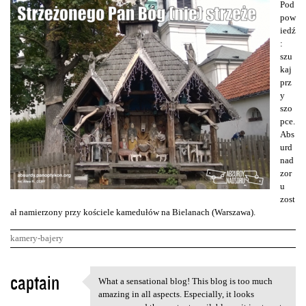
Pod
pow
iedź
:
szu
kaj
prz
y
szo
pce.
Abs
urd
nad
zor
u
zost
ał namierzony przy kościele kamedułów na Bielanach (Warszawa).
kamery-bajery
K
captain
What a sensational blog! This blog is too much
What a sensational blog! This
o
amazing in all aspects. Especially, it looks