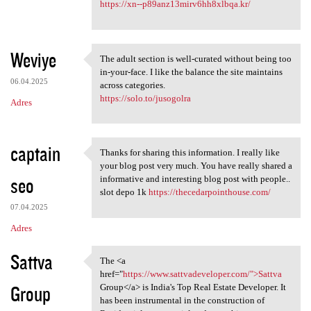
https://xn--p89anz13mirv6hh8xlbqa.kr/
Weviye
The adult section is well-curated without being too
The adult section is well
in-your-face. I like the balance the site maintains
06.04.2025
across categories.
https://solo.to/jusogolra
Adres
captain
Thanks for sharing this information. I really like
Thanks for sharing this
your blog post very much. You have really shared a
seo
informative and interesting blog post with people..
slot depo 1k
https://thecedarpointhouse.com/
07.04.2025
Adres
Sattva
The <a
The <a href="https://www
href="
https://www.sattvadeveloper.com/">Sattva
Group
Group</a> is India's Top Real Estate Developer. It
has been instrumental in the construction of