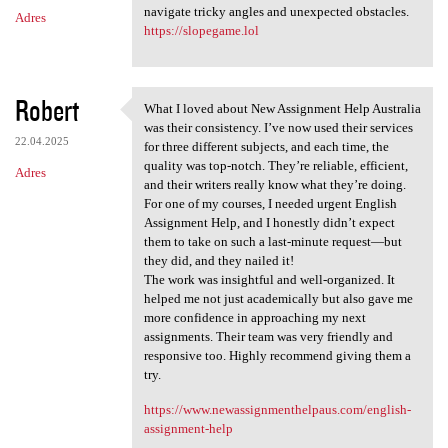
navigate tricky angles and unexpected obstacles.
Adres
https://slopegame.lol
Robert
What I loved about New Assignment Help Australia
What I loved about New
was their consistency. I’ve now used their services
22.04.2025
for three different subjects, and each time, the
quality was top-notch. They’re reliable, efficient,
Adres
and their writers really know what they’re doing.
For one of my courses, I needed urgent English
Assignment Help, and I honestly didn’t expect
them to take on such a last-minute request—but
they did, and they nailed it!
The work was insightful and well-organized. It
helped me not just academically but also gave me
more confidence in approaching my next
assignments. Their team was very friendly and
responsive too. Highly recommend giving them a
try.
https://www.newassignmenthelpaus.com/english-
assignment-help