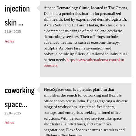
injection
Athena Dermatology Clinic, located in The Greens,
Athena Dermatology Clinic,
Dubai, is a premier destination for personalized
skin ...
skin health. Led by experienced dermatologists Dr.
Akreti Sobti and Dr. Parul Thakur, the clinic offers
a comprehensive range of medical and aesthetic
24.04.2025
dermatology services. Their offerings include
Adres
advanced treatments such as exosome therapy,
Sculptra, Aerolase laser rejuvenation, and
polynucleotide lip fillers, all tailored to individual
patient needs.
https://www.athenaderma.com/skin-
boosters
coworking
FlexoSpaces.com is a premier platform that
FlexoSpaces.com is a premier
simplifies the search for coworking and flexible
space...
office spaces across India. By aggregating a diverse
range of workspaces, it caters to freelancers,
startups, and enterprises seeking tailored office
25.04.2025
solutions. With personalized services like space
Adres
shortlisting, guided tours, and smart price
negotiations, FlexoSpaces ensures a seamless and
efficient office-hunting