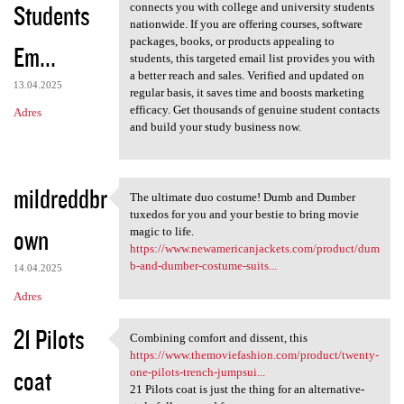
Students
connects you with college and university students
nationwide. If you are offering courses, software
packages, books, or products appealing to
Em...
students, this targeted email list provides you with
a better reach and sales. Verified and updated on
13.04.2025
regular basis, it saves time and boosts marketing
efficacy. Get thousands of genuine student contacts
Adres
and build your study business now.
mildreddbr
The ultimate duo costume! Dumb and Dumber
The ultimate duo costume!
tuxedos for you and your bestie to bring movie
own
magic to life.
https://www.newamericanjackets.com/product/dum
b-and-dumber-costume-suits...
14.04.2025
Adres
21 Pilots
Combining comfort and dissent, this
Combining comfort and dissent
https://www.themoviefashion.com/product/twenty-
coat
one-pilots-trench-jumpsui...
21 Pilots coat is just the thing for an alternative-