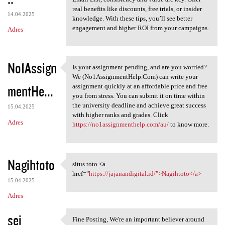
real benefits like discounts, free trials, or insider
14.04.2025
knowledge. With these tips, you’ll see better
engagement and higher ROI from your campaigns.
Adres
No1Assign
Is your assignment pending, and are you worried?
Is your assignment pending,
We (No1AssignmentHelp.Com) can write your
mentHe...
assignment quickly at an affordable price and free
you from stress. You can submit it on time within
the university deadline and achieve great success
15.04.2025
with higher ranks and grades. Click
Adres
https://no1assignmenthelp.com/au/
to know more.
Nagihtoto
situs toto <a
situs toto <a href="https:/
href="
https://jajanandigital.id/">Nagihtoto</a>
15.04.2025
Adres
sei
Fine Posting, We're an important believer around