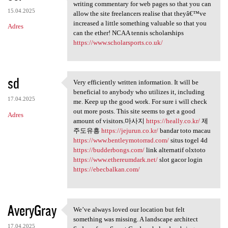
Fine Posting, We're an
writing commentary for web pages so that you can
15.04.2025
allow the site freelancers realise that theyâ€™ve
increased a little something valuable so that you
Adres
can the ether! NCAA tennis scholarships
https://www.scholarsports.co.uk/
sd
Very efficiently written information. It will be
Very efficiently written
beneficial to anybody who utilizes it, including
17.04.2025
me. Keep up the good work. For sure i will check
out more posts. This site seems to get a good
Adres
amount of visitors.마사지
https://heally.co.kr/
제
주도유흥
https://jejurun.co.kr/
bandar toto macau
https://www.bentleymotorrad.com/
situs togel 4d
https://budderbongs.com/
link alternatif olxtoto
https://www.ethereumdark.net/
slot gacor login
https://ebecbalkan.com/
AveryGray
We’ve always loved our location but felt
We’ve always loved our
something was missing. A landscape architect
17.04.2025