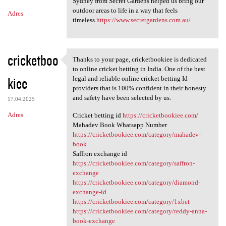
Sydney from Secret Gardens helped us bring our
outdoor areas to life in a way that feels
Adres
timeless.
https://www.secretgardens.com.au/
cricketboo
Thanks to your page, cricketbookiee is dedicated
Thanks to your page,
to online cricket betting in India. One of the best
kiee
legal and reliable online cricket betting Id
providers that is 100% confident in their honesty
and safety have been selected by us.
17.04.2025
Adres
Cricket betting id
https://cricketbookiee.com/
Mahadev Book Whatsapp Number
https://cricketbookiee.com/category/mahadev-
book
Saffron exchange id
https://cricketbookiee.com/category/saffron-
exchange
https://cricketbookiee.com/category/diamond-
exchange-id
https://cricketbookiee.com/category/1xbet
https://cricketbookiee.com/category/reddy-anna-
book-exchange