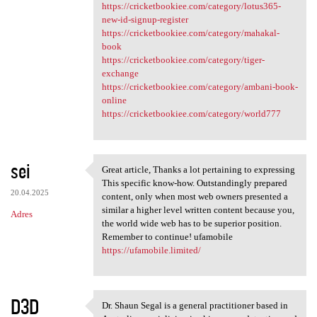
https://cricketbookiee.com/category/lotus365-
new-id-signup-register
https://cricketbookiee.com/category/mahakal-
book
https://cricketbookiee.com/category/tiger-
exchange
https://cricketbookiee.com/category/ambani-book-
online
https://cricketbookiee.com/category/world777
sei
Great article, Thanks a lot pertaining to expressing
Great article, Thanks a lot
This specific know-how. Outstandingly prepared
20.04.2025
content, only when most web owners presented a
similar a higher level written content because you,
Adres
the world wide web has to be superior position.
Remember to continue! ufamobile
https://ufamobile.limited/
D3D
Dr. Shaun Segal is a general practitioner based in
Dr. Shaun Segal is a general