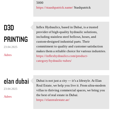
5000
https://staashpatrick.name/
Stashpatrick
D3D
​Inflex Hydraulics, based in Dubai, is a trusted
​Inflex Hydraulics, based in
provider of high-quality hydraulic solutions,
PRINTING
including stainless steel bellows, hoses, and
custom-designed industrial parts. Their
commitment to quality and customer satisfaction
23.04.2025
makes them a reliable choice for various industries.
Adres
https://inflexhydraulics.com/product-
category/hydraulic-tubes/
elan dubai
Dubai is not just a city — it’s a lifestyle. At Elan
Dubai is not just a city — it
Real Estate, we help you live it. From ultra-modern
23.04.2025
villas to thriving commercial spaces, we bring you
the best of real estate in Dubai.
Adres
https://elanrealestate.ae/