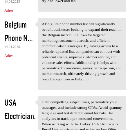
style follower and fan.
14.04.2025
Adres
Belgium
A Belgium phone number list can significantly
A Belgium phone number list
benefit businesses looking to expand their reach in
Phone N...
the Belgian market. It allows for targeted
marketing, customer outreach, and efficient
communication strategies. By having access to a
14.04.2025
reliable, updated list, companies can connect with
Adres
potential clients, improve customer service, and
enhance sales efforts. Additionally, it helps with
personalized promotions, survey participation, and
market research, ultimately driving growth and
brand recognition in Belgium.
USA
Craft compelling subject lines, personalize your
Craft compelling subject
messages, and include strong CTAs. Avoid spammy
Electrician.
language and test different email formats. Use
analytics to track open rates and conversions.
When working with the Turkey USA Electricians
..
Email List, consistency and value are key. Offer