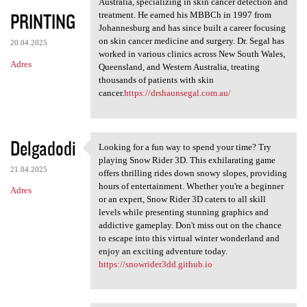
Australia, specializing in skin cancer detection and
PRINTING
treatment. He earned his MBBCh in 1997 from
Johannesburg and has since built a career focusing
on skin cancer medicine and surgery. Dr. Segal has
20.04.2025
worked in various clinics across New South Wales,
Adres
Queensland, and Western Australia, treating
thousands of patients with skin
cancer.
https://drshaunsegal.com.au/
Delgadodi
Looking for a fun way to spend your time? Try
Looking for a fun way to
playing Snow Rider 3D. This exhilarating game
21.04.2025
offers thrilling rides down snowy slopes, providing
hours of entertainment. Whether you're a beginner
Adres
or an expert, Snow Rider 3D caters to all skill
levels while presenting stunning graphics and
addictive gameplay. Don't miss out on the chance
to escape into this virtual winter wonderland and
enjoy an exciting adventure today.
https://snowrider3dd.github.io