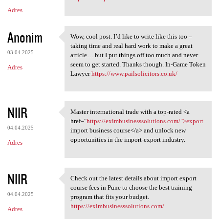
Adres
Anonim
Wow, cool post. I’d like to write like this too –
Wow, cool post. I’d like to
taking time and real hard work to make a great
03.04.2025
article… but I put things off too much and never
seem to get started. Thanks though. In-Game Token
Adres
Lawyer
https://www.pailsolicitors.co.uk/
NIIR
Master international trade with a top-rated <a
Master international trade
href="
https://eximbusinesssolutions.com/">export
04.04.2025
import business course</a> and unlock new
opportunities in the import-export industry.
Adres
NIIR
Check out the latest details about import export
Check out the latest details
course fees in Pune to choose the best training
04.04.2025
program that fits your budget.
https://eximbusinesssolutions.com/
Adres