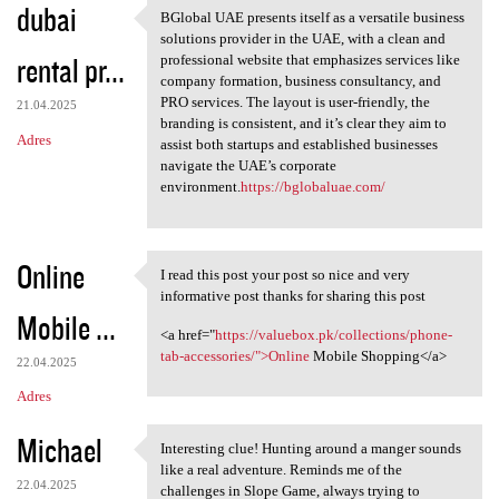
dubai
BGlobal UAE presents itself as a versatile business
BGlobal UAE presents itself
solutions provider in the UAE, with a clean and
rental pr...
professional website that emphasizes services like
company formation, business consultancy, and
PRO services. The layout is user-friendly, the
21.04.2025
branding is consistent, and it’s clear they aim to
Adres
assist both startups and established businesses
navigate the UAE’s corporate
environment.
https://bglobaluae.com/
Online
I read this post your post so nice and very
I read this post your post so
informative post thanks for sharing this post
Mobile ...
<a href="
https://valuebox.pk/collections/phone-
tab-accessories/">Online
Mobile Shopping</a>
22.04.2025
Adres
Michael
Interesting clue! Hunting around a manger sounds
Interesting clue! Hunting
like a real adventure. Reminds me of the
22.04.2025
challenges in Slope Game, always trying to