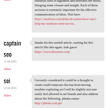
essential lines of argument and reiterates the thesis,
bringing some closure and insight. Each of these
sections is extremely important for the effective
communication of ideas. Visit here:
https://medium.com/@david-warner/how-can-i-
help-my-students-write-an-ess...
captain
thanks for this usefull article, waiting for this
thanks for this usefull
article like this again. link gacor
seo
https://www.shiostore.com/
11.04.2025
Adres
sei
I recently considered it could be a thought to
I recently considered it
create could someone else has been having
12.04.2025
troubles exploring yet I will be slightly not sure
easily feel allowed to set brands and also address
Adres
about the following. phtala casino
http://phtala.com.ph/