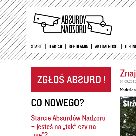
START
O AKCJI
REGULAMIN
AKTUALNOŚCI
O FUN
Znaj
07.09.201
Nadesłan
CO NOWEGO?
Starcie Absurdów Nadzoru
– jesteś na „tak” czy na
„nie”?