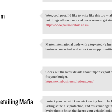
im
Wow, cool post. I’d like to write like this too – 
Wow, cool post. I’d like to
put things off too much and never seem to get s
5
https://www.pailsolicitors.co.uk/
Master international trade with a top-rated <a hre
Master international trade
business course</a> and unlock new opportunities
5
Check out the latest details about import export 
Check out the latest details
fits your budget.
5
https://eximbusinesssolutions.com/
etailing Mafia
Protect your car with Ceramic Coating from The 
Protect your car with Ceramic
lasting shine, UV protection, and resistance again
5
hydrophobic finish that keeps your vehicle looki