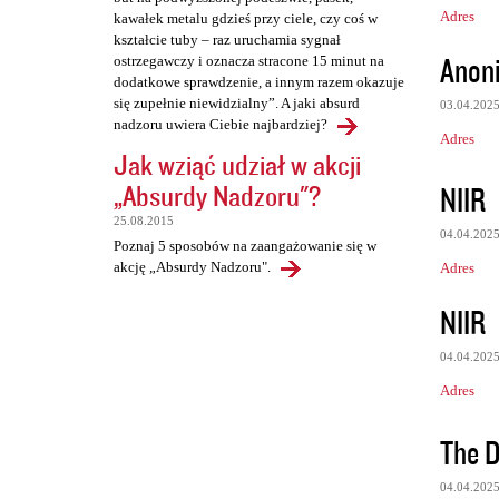
Adres
kawałek metalu gdzieś przy ciele, czy coś w
kształcie tuby – raz uruchamia sygnał
Anon
ostrzegawczy i oznacza stracone 15 minut na
dodatkowe sprawdzenie, a innym razem okazuje
się zupełnie niewidzialny”. A jaki absurd
03.04.202
nadzoru uwiera Ciebie najbardziej?
Adres
Jak wziąć udział w akcji
„Absurdy Nadzoru"?
NIIR
25.08.2015
04.04.202
Poznaj 5 sposobów na zaangażowanie się w
akcję „Absurdy Nadzoru".
Adres
NIIR
04.04.202
Adres
The D
04.04.202