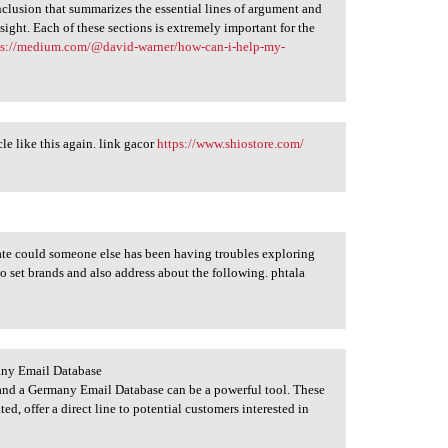
onclusion that summarizes the essential lines of argument and
nsight. Each of these sections is extremely important for the
ps://medium.com/@david-warner/how-can-i-help-my-
icle like this again. link gacor
https://www.shiostore.com/
reate could someone else has been having troubles exploring
 to set brands and also address about the following. phtala
ny Email Database
 and a Germany Email Database can be a powerful tool. These
ed, offer a direct line to potential customers interested in