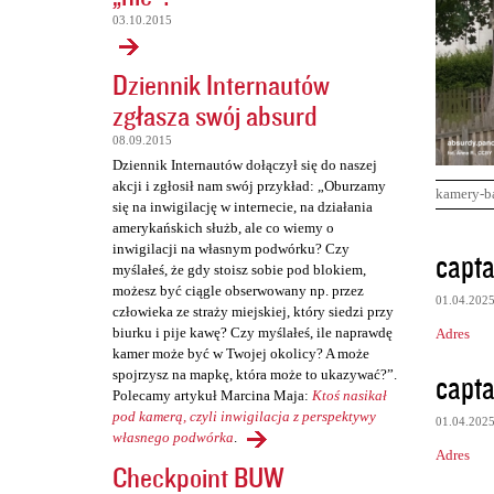
03.10.2015
Dziennik Internautów
zgłasza swój absurd
08.09.2015
Dziennik Internautów dołączył się do naszej
akcji i zgłosił nam swój przykład: „Oburzamy
kamery-b
się na inwigilację w internecie, na działania
amerykańskich służb, ale co wiemy o
K
inwigilacji na własnym podwórku? Czy
capta
myślałeś, że gdy stoisz sobie pod blokiem,
o
możesz być ciągle obserwowany np. przez
01.04.202
m
człowieka ze straży miejskiej, który siedzi przy
biurku i pije kawę? Czy myślałeś, ile naprawdę
Adres
e
kamer może być w Twojej okolicy? A może
n
capta
spojrzysz na mapkę, która może to ukazywać?”.
Polecamy artykuł Marcina Maja:
Ktoś nasikał
t
pod kamerą, czyli inwigilacja z perspektywy
01.04.202
a
własnego podwórka
.
Adres
r
Checkpoint BUW