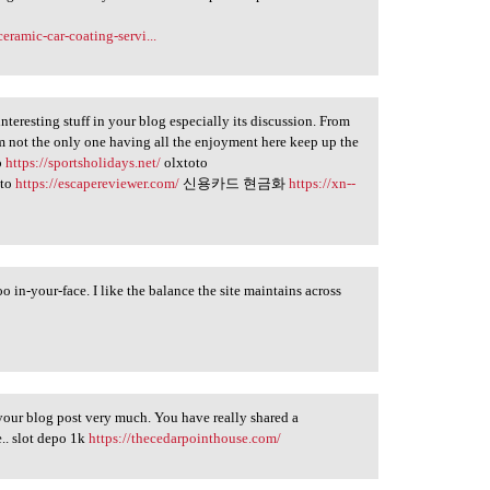
eramic-car-coating-servi...
 interesting stuff in your blog especially its discussion. From
am not the only one having all the enjoyment here keep up the
o
https://sportsholidays.net/
olxtoto
oto
https://escapereviewer.com/
신용카드 현금화
https://xn--
o in-your-face. I like the balance the site maintains across
e your blog post very much. You have really shared a
e.. slot depo 1k
https://thecedarpointhouse.com/