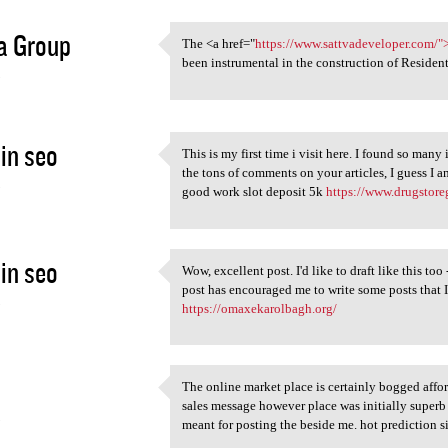
a Group
The <a href="
https://www.sattvadeveloper.com/"
The <a href="https://www
been instrumental in the construction of Resident
5
in seo
This is my first time i visit here. I found so many
This is my first time i visit
the tons of comments on your articles, I guess I 
5
good work slot deposit 5k
https://www.drugstore
in seo
Wow, excellent post. I'd like to draft like this to
Wow, excellent post. I'd like
post has encouraged me to write some posts that I
5
https://omaxekarolbagh.org/
The online market place is certainly bogged affo
The online market place is
sales message however place was initially super
5
meant for posting the beside me. hot prediction s