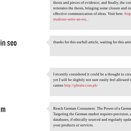
5
thesis and pieces of evidence; and finally, the c
reiterates the thesis, bringing some closure and i
effective communication of ideas. Visit here:
htt
students-write-an-ess...
in seo
thanks for this usefull article, waiting for this art
thanks for this usefull
5
I recently considered it could be a thought to c
I recently considered it
yet I will be slightly not sure easily feel allowed
5
casino
http://phtala.com.ph/
im
Reach German Consumers: The Power of a Germa
Reach German Consumers: The
Targeting the German market requires precision,
5
databases, if ethically sourced and regularly updat
your products or services.