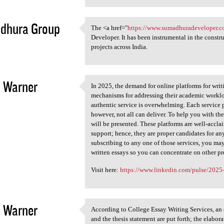
dhura Group
The <a href="
https://www.sumadhuradeveloper.
The <a href="https://www
Developer. It has been instrumental in the const
5
projects across India.
 Warner
In 2025, the demand for online platforms for writ
In 2025, the demand for
mechanisms for addressing their academic workl
5
authentic service is overwhelming. Each service p
however, not all can deliver. To help you with the
will be presented. These platforms are well-acclai
support; hence, they are proper candidates for a
subscribing to any one of those services, you ma
written essays so you can concentrate on other pr
Visit here:
https://www.linkedin.com/pulse/2025-g
 Warner
According to College Essay Writing Services, an e
According to College Essay
and the thesis statement are put forth; the elabo