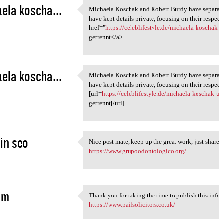
ela koscha...
Michaela Koschak and Robert Burdy have separa
Michaela Koschak and Robert
have kept details private, focusing on their resp
5
href="
https://celeblifestyle.de/michaela-koschak-
getrennt</a>
ela koscha...
Michaela Koschak and Robert Burdy have separa
Michaela Koschak and Robert
have kept details private, focusing on their resp
5
[url=
https://celeblifestyle.de/michaela-koschak-u
getrennt[/url]
in seo
Nice post mate, keep up the great work, just shar
Nice post mate, keep up the
https://www.grupoodontologico.org/
5
im
Thank you for taking the time to publish this i
Thank you for taking the time
https://www.pailsolicitors.co.uk/
5