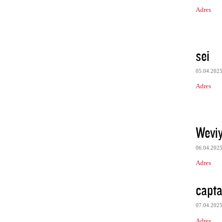
Adres
sei
05.04.202
Adres
Wevi
06.04.202
Adres
capta
07.04.202
Adres