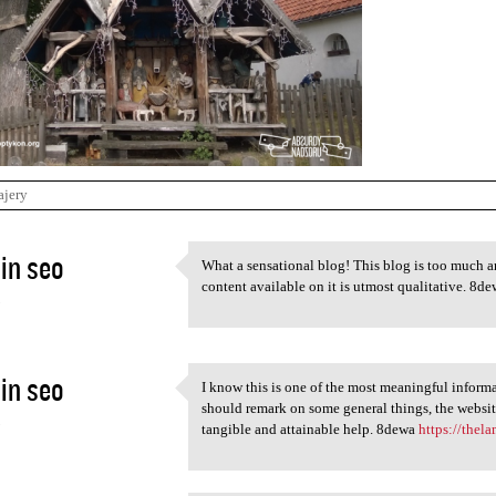
ajery
in seo
What a sensational blog! This blog is too much a
What a sensational blog! This
content available on it is utmost qualitative. 8d
5
in seo
I know this is one of the most meaningful informa
I know this is one of the
should remark on some general things, the website s
5
tangible and attainable help. 8dewa
https://thel