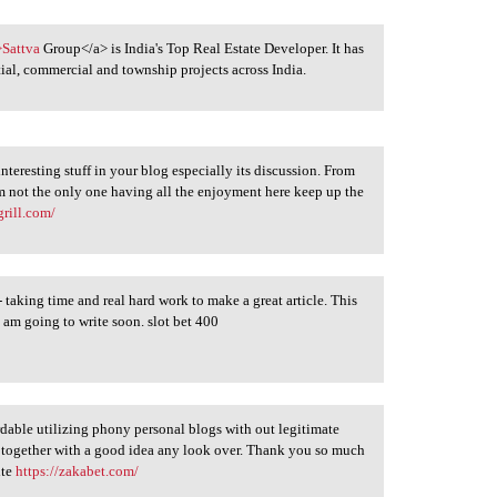
>Sattva
Group</a> is India's Top Real Estate Developer. It has
ial, commercial and township projects across India.
 interesting stuff in your blog especially its discussion. From
am not the only one having all the enjoyment here keep up the
grill.com/
o - taking time and real hard work to make a great article. This
 am going to write soon. slot bet 400
rdable utilizing phony personal blogs with out legitimate
b together with a good idea any look over. Thank you so much
ite
https://zakabet.com/