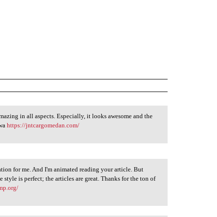
mazing in all aspects. Especially, it looks awesome and the
ewa
https://jntcargomedan.com/
tion for me. And I'm animated reading your article. But
tyle is perfect; the articles are great. Thanks for the ton of
amp.org/