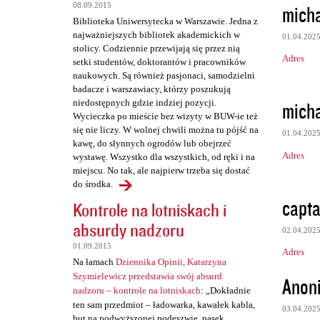
z
micha
08.09.2015
e
Biblioteka Uniwersytecka w Warszawie. Jedna z
najważniejszych bibliotek akademickich w
01.04.202
stolicy. Codziennie przewijają się przez nią
Adres
setki studentów, doktorantów i pracowników
naukowych. Są również pasjonaci, samodzielni
badacze i warszawiacy, którzy poszukują
micha
niedostępnych gdzie indziej pozycji.
Wycieczka po mieście bez wizyty w BUW-ie też
się nie liczy. W wolnej chwili można tu pójść na
01.04.202
kawę, do słynnych ogrodów lub obejrzeć
Adres
wystawę. Wszystko dla wszystkich, od ręki i na
miejscu. No tak, ale najpierw trzeba się dostać
do środka.
capta
Kontrole na lotniskach i
absurdy nadzoru
02.04.202
01.09.2015
Adres
Na łamach
Dziennika Opinii, Katarzyna
Szymielewicz przedstawia swój absurd
Anon
nadzoru – kontrole na lotniskach
: „Dokładnie
ten sam przedmiot – ładowarka, kawałek kabla,
03.04.202
but na podwyższonej podeszwie, pasek,