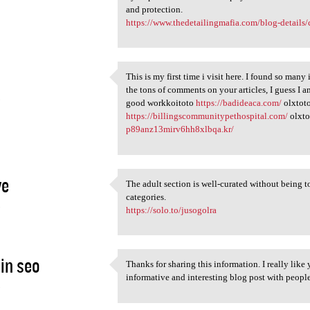
and protection.
https://www.thedetailingmafia.com/blog-details/c
This is my first time i visit here. I found so many
This is my first time i visit
the tons of comments on your articles, I guess I 
5
good workkoitoto
https://badideaca.com/
olxtot
https://billingscommunitypethospital.com/
olxt
p89anz13mirv6hh8xlbqa.kr/
ye
The adult section is well-curated without being to
The adult section is well
categories.
5
https://solo.to/jusogolra
in seo
Thanks for sharing this information. I really lik
Thanks for sharing this
informative and interesting blog post with peopl
5