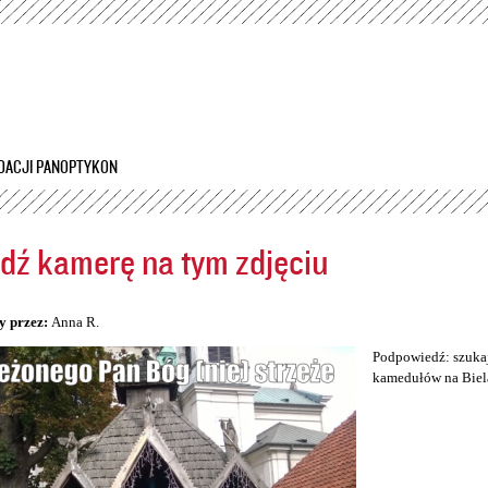
Przejdź
do
treści
DACJI PANOPTYKON
dź kamerę na tym zdjęciu
5
y przez:
Anna R.
Podpowiedź: szukaj
kamedułów na Biel