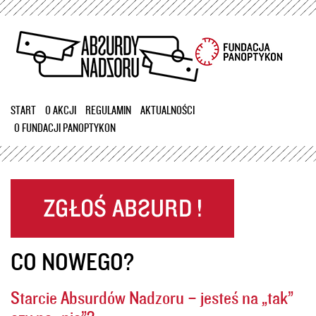
Przejdź
do
treści
START
O AKCJI
REGULAMIN
AKTUALNOŚCI
O FUNDACJI PANOPTYKON
CO NOWEGO?
Starcie Absurdów Nadzoru – jesteś na „tak”