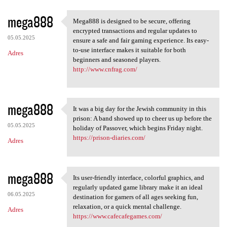
mega888
Mega888 is designed to be secure, offering
Mega888 is designed to be
encrypted transactions and regular updates to
05.05.2025
ensure a safe and fair gaming experience. Its easy-
to-use interface makes it suitable for both
Adres
beginners and seasoned players.
http://www.cnfrag.com/
mega888
It was a big day for the Jewish community in this
It was a big day for the
prison: A band showed up to cheer us up before the
05.05.2025
holiday of Passover, which begins Friday night.
https://prison-diaries.com/
Adres
mega888
Its user-friendly interface, colorful graphics, and
Its user-friendly interface,
regularly updated game library make it an ideal
06.05.2025
destination for gamers of all ages seeking fun,
relaxation, or a quick mental challenge.
Adres
https://www.cafecafegames.com/