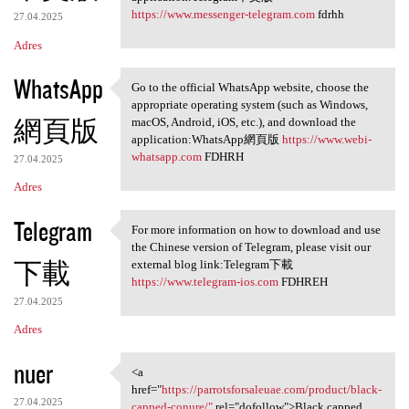
https://www.messenger-telegram.com
fdrhh
27.04.2025
Adres
WhatsApp
Go to the official WhatsApp website, choose the
Go to the official WhatsApp
appropriate operating system (such as Windows,
網頁版
macOS, Android, iOS, etc.), and download the
application:WhatsApp網頁版
https://www.webi-
whatsapp.com
FDHRH
27.04.2025
Adres
Telegram
For more information on how to download and use
For more information on how
the Chinese version of Telegram, please visit our
下載
external blog link:Telegram下載
https://www.telegram-ios.com
FDHREH
27.04.2025
Adres
nuer
<a
<a href="https:/
href="
https://parrotsforsaleuae.com/product/black-
27.04.2025
capped-conure/"
rel="dofollow">Black capped