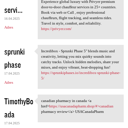
Privyer Prime Door-to-Door
Experience global luxury with Privyer premium
servi...
door-to-door chauffeur services in 25+ countries.
Book via web or Call , enjoy professional
chauffeurs, flight tracking, and seamless rides.
16.04.2025
Travel in style, comfort, and reliability.
Adres
https://privyer.com/
sprunki
Incredibox - Sprunki Phase 5" blends music and
Incredibox - Sprunki Phase 5"
creativity, letting you mix quirky sounds into
phase
catchy tracks. Unlock hidden melodies, share your
mixes, and enjoy vibrant, beat-dropping fun!
https://sprunkiphases.io/incredibox-sprunki-phase-
17.04.2025
5/
Adres
TimothyBo
canadian pharmacy in canada <a
canadian pharmacy in canada
href=
https://usacanadapharm.shop/#>canadian
ada
pharmacy review</a> USACanadaPharm
17.04.2025