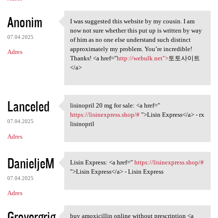
Anonim
I was suggested this website by my cousin. I am
I was suggested this website
now not sure whether this put up is written by way
07.04.2025
of him as no one else understand such distinct
approximately my problem. You’re incredible!
Adres
Thanks! <a href="
http://webulk.net">
토토사이트
</a>
Lanceled
lisinopril 20 mg for sale: <a href="
lisinopril 20 mg for sale: <a
https://lisinexpress.shop/#
">Lisin Express</a> - rx
07.04.2025
lisinopril
Adres
DanieljeM
Lisin Express: <a href="
https://lisinexpress.shop/#
Lisin Express: <a href="
">Lisin Express</a> - Lisin Express
07.04.2025
Adres
Grovergrig
buy amoxicillin online without prescription <a