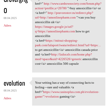
buy amoxicillin online
href="
http://www.carshowsociety.com/forum.php?
O
action=profile;u=20780
">buy amoxicillin</a> or
<a href="
http://pravorostov.ru/redirect.php?
url=http://amonlinepharm.com
">can you buy
08.04.2025
amoxicillin uk</a>
Adres
https://images.google.jo/url?
q=https://amonlinepharm.com
how to get
amoxicillin
<a href=
https://mitsui-shopping-
park.com/lalaport/iwata/redirect.html?url=https:...
to get amoxicillin</a> amoxicillin canada price
and <a href=
http://lzdsxxb.com/home.php?
mod=space&uid=4226526>generic
amoxicillin
cost</a> amoxicillin 500 capsule
evolution
Your writing has a way of connecting facts to
Your writing has a way of
feeling—rare and valuable.<a
08.04.2025
href="
https://www.casinoplus.com.ph/evolution-
game/">evolution
gaming</a>
Adres