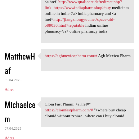
<a href=
http://www.qualicore.de/redirect.php?
link=https://wwwindiapharm.shop>buy
medicines
online in india</a> india pharmacy and <a
href=
http://jiangzhongyou.net/space-uid-
589036.html>reputable
indian online
pharmacy</a> online pharmacy india
MatthewH
https://agbmexicopharm.com/#
Agb Mexico Pharm
https://agbmexicopharm.com/#
af
05.04.2025
Adres
Michaelce
Clom Fast Pharm: <a href="
Clom Fast Pharm: <a href="
https://clomfastpharm.com/#
">where buy cheap
m
clomid without rx</a> - where can i buy clomid
07.04.2025
Adres