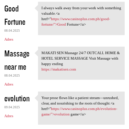
Good
I always walk away from your work with something
I always walk away from your
valuable.<a
Fortune
href="
https://www.casinoplus.com.ph/good-
fortune/">Good
Fortune</a>
08.04.2025
Adres
Massage
MAKATI SEN Massage 24/7 OUTCALL HOME &
MAKATI SEN Massage 24/7
HOTEL SERVICE MASSAGE Visit Massage with
near me
happy ending
https://makatisen.com
08.04.2025
Adres
evolution
Your prose flows like a patient stream—unrushed,
Your prose flows like a
clear, and nourishing to the roots of thought.<a
09.04.2025
href="
https://www.casinoplus.com.ph/evolution-
game/">evolution
game</a>
Adres