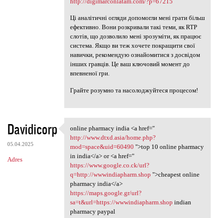
http://digimarconlatam.com/?p=67215
Ці аналітичні огляди допомогли мені грати більш
ефективно. Вони розкривали такі теми, як RTP
слотів, що дозволило мені зрозуміти, як працює
система. Якщо ви теж хочете покращити свої
навички, рекомендую ознайомитися з досвідом
інших гравців. Це ваш ключовий момент до
впевненої гри.
Грайте розумно та насолоджуйтеся процесом!
Davidicorp
online pharmacy india <a href="
online pharmacy india <a href
http://www.dtxd.asia/home.php?
05.04.2025
mod=space&uid=60490
">top 10 online pharmacy
in india</a> or <a href="
Adres
https://www.google.co.ck/url?
q=http://wwwindiapharm.shop
">cheapest online
pharmacy india</a>
https://maps.google.gr/url?
sa=t&url=https://wwwindiapharm.shop
indian
pharmacy paypal