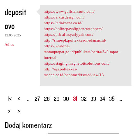
deposit
https://www.gulfstarsauto.com/
https://www.gulfstarsauto.com
https://arktisdesign.com/
ovo
https://terlaksana.co.id/
https://onlinepayslipgenerator.com/
https://psb.al-asyariyyah.com/
12.05.2025
http://sim-epk.poltekkes-medan.ac.id/
Adres
https://www.pa-
rantauprapat.go.id/publikasi/berita/349-rapat-
internal
https://staging.magnetoitsolutions.com/
http://ojs.poltekkes-
medan.ac.id/pannmed/issue/view/13
S
…
27
28
29
30
31
32
33
34
35
…
t
r
o
Dodaj komentarz
n