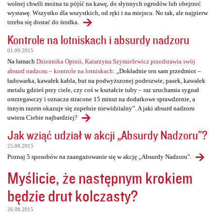
wolnej chwili można tu pójść na kawę, do słynnych ogrodów lub obejrzeć
wystawę. Wszystko dla wszystkich, od ręki i na miejscu. No tak, ale najpierw
trzeba się dostać do środka.
Kontrole na lotniskach i absurdy nadzoru
01.09.2015
Na łamach
Dziennika Opinii, Katarzyna Szymielewicz przedstawia swój
absurd nadzoru – kontrole na lotniskach
: „Dokładnie ten sam przedmiot –
ładowarka, kawałek kabla, but na podwyższonej podeszwie, pasek, kawałek
metalu gdzieś przy ciele, czy coś w kształcie tuby – raz uruchamia sygnał
ostrzegawczy i oznacza stracone 15 minut na dodatkowe sprawdzenie, a
innym razem okazuje się zupełnie niewidzialny”. A jaki absurd nadzoru
uwiera Ciebie najbardziej?
Jak wziąć udział w akcji „Absurdy Nadzoru"?
25.08.2015
Poznaj 5 sposobów na zaangażowanie się w akcję „Absurdy Nadzoru".
Myślicie, że następnym krokiem
będzie drut kolczasty?
26.08.2015