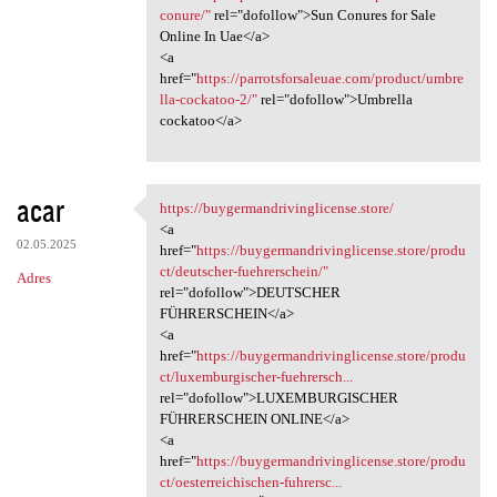
conure/"
rel="dofollow">Sun Conures for Sale
Online In Uae</a>
<a
href="
https://parrotsforsaleuae.com/product/umbre
lla-cockatoo-2/"
rel="dofollow">Umbrella
cockatoo</a>
acar
https://buygermandrivinglicense.store/
https:/
<a
02.05.2025
href="
https://buygermandrivinglicense.store/produ
ct/deutscher-fuehrerschein/"
Adres
rel="dofollow">DEUTSCHER
FÜHRERSCHEIN</a>
<a
href="
https://buygermandrivinglicense.store/produ
ct/luxemburgischer-fuehrersch...
rel="dofollow">LUXEMBURGISCHER
FÜHRERSCHEIN ONLINE</a>
<a
href="
https://buygermandrivinglicense.store/produ
ct/oesterreichischen-fuhrersc...