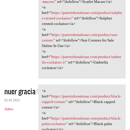
-macaw/"
rel="dofollow">Scarlet Macaw</a>
<a
href="
https://parrotsforsaleuae.com/product/sulphu
r-crested-cockatoo/"
rel="dofollow">Sulphur
crested cockatoo</a>
<a
href="
https://parrotsforsaleuae.com/product/sun-
conure/"
rel="dofollow">Sun Conures for Sale
Online In Uae</a>
<a
href="
https://parrotsforsaleuae.com/product/umbre
lla-cockatoo-2/"
rel="dofollow">Umbrella
cockatoo</a>
nuer gracia
<a
<a href="https:/
href="
https://parrotsforsaleuae.com/product/black-
02.05.2025
capped-conure/"
rel="dofollow">Black capped
conure</a>
Adres
<a
href="
https://parrotsforsaleuae.com/product/black-
palm-cockatoo/"
rel="dofollow">Black palm
cockatoo</a>