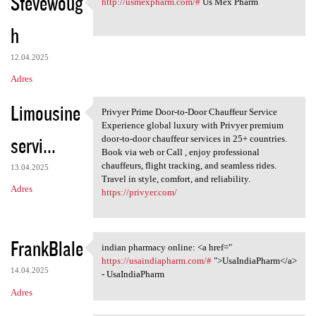
Stevewoug
http://usmexpharm.com/#
Us Mex Pharm
http://usmexpharm.com/# Us
h
12.04.2025
Adres
Limousine
Privyer Prime Door-to-Door Chauffeur Service
Privyer Prime Door-to-Door
Experience global luxury with Privyer premium
servi...
door-to-door chauffeur services in 25+ countries.
Book via web or Call , enjoy professional
chauffeurs, flight tracking, and seamless rides.
13.04.2025
Travel in style, comfort, and reliability.
Adres
https://privyer.com/
FrankBlale
indian pharmacy online: <a href="
indian pharmacy online: <a
https://usaindiapharm.com/#
">UsaIndiaPharm</a>
14.04.2025
- UsaIndiaPharm
Adres