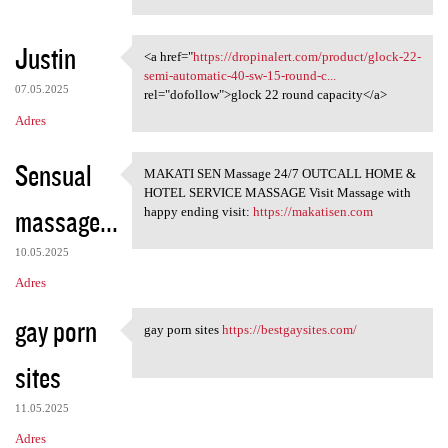
Justin
<a href="
https://dropinalert.com/product/glock-22-
<a href="https://dropinalert
semi-automatic-40-sw-15-round-c...
07.05.2025
rel="dofollow">glock 22 round capacity</a>
Adres
Sensual
MAKATI SEN Massage 24/7 OUTCALL HOME &
MAKATI SEN Massage 24/7
HOTEL SERVICE MASSAGE Visit Massage with
massage...
happy ending visit:
https://makatisen.com
10.05.2025
Adres
gay porn
gay porn sites
https://bestgaysites.com/
gay porn sites https:/
sites
11.05.2025
Adres