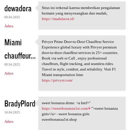
dewadora
Situs ini terkenal karena memberikan pengalaman
Situs ini terkenal karena
bermain yang menyenangkan dan mudah,
09.04.2025
https://madulacta.id/
Adres
Miami
Privyer Prime Door-to-Door Chauffeur Service
Privyer Prime Door-to-Door
Experience global luxury with Privyer premium
chauffeur...
door-to-door chauffeur services in 25+ countries.
Book via web or Call , enjoy professional
chauffeurs, flight tracking, and seamless rides.
09.04.2025
Travel in style, comfort, and reliability. Visit F1
Adres
Miami transportation limo
https://privyer.com/
BradyPlord
sweet bonanza demo: <a href="
sweet bonanza demo: <a href="
https://sweetbonanza1st.com/#
">sweet bonanza
10.04.2025
giris</a> - sweet bonanza giris
sweetbonanza1st.shop
Adres