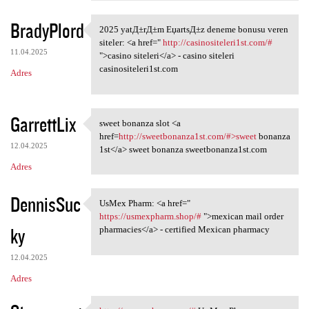
BradyPlord
2025 yatД±rД±m ЕџartsД±z deneme bonusu veren
2025 yatД±rД±m ЕџartsД±z
siteler: <a href="
http://casinositeleri1st.com/#
11.04.2025
">casino siteleri</a> - casino siteleri
casinositeleri1st.com
Adres
GarrettLix
sweet bonanza slot <a
sweet bonanza slot <a href
href=
http://sweetbonanza1st.com/#>sweet
bonanza
12.04.2025
1st</a> sweet bonanza sweetbonanza1st.com
Adres
DennisSuc
UsMex Pharm: <a href="
UsMex Pharm: <a href=" https:
https://usmexpharm.shop/#
">mexican mail order
ky
pharmacies</a> - certified Mexican pharmacy
12.04.2025
Adres