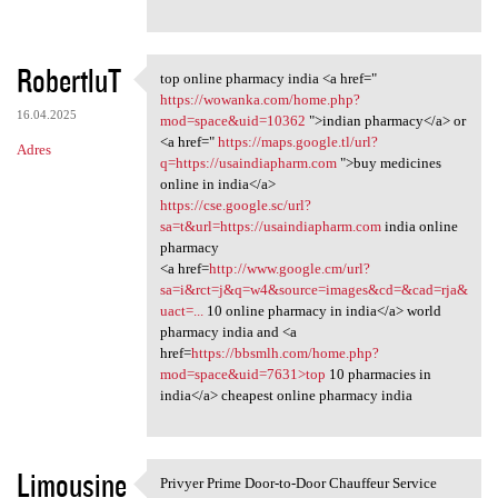
RobertluT
top online pharmacy india <a href="
top online pharmacy india <a
https://wowanka.com/home.php?
16.04.2025
mod=space&uid=10362
">indian pharmacy</a> or
<a href="
https://maps.google.tl/url?
Adres
q=https://usaindiapharm.com
">buy medicines
online in india</a>
https://cse.google.sc/url?
sa=t&url=https://usaindiapharm.com
india online
pharmacy
<a href=
http://www.google.cm/url?
sa=i&rct=j&q=w4&source=images&cd=&cad=rja&
uact=...
10 online pharmacy in india</a> world
pharmacy india and <a
href=
https://bbsmlh.com/home.php?
mod=space&uid=7631>top
10 pharmacies in
india</a> cheapest online pharmacy india
Limousine
Privyer Prime Door-to-Door Chauffeur Service