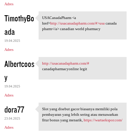
Adres
TimothyBo
USACanadaPharm <a
USACanadaPharm <a href=http:/
href=
http://usacanadapharm.com/#>usa
canada
ada
pharm</a> canadian world pharmacy
19.04.2025
Adres
Albertcoos
http://usacanadapharm.com/#
http://usacanadapharm.com/#
canadapharmacyonline legit
y
19.04.2025
Adres
dora77
Slot yang disebut gacor biasanya memiliki pola
Slot yang disebut gacor
pembayaran yang lebih sering atau menawarkan
23.04.2025
fitur bonus yang menarik,
https://wartaekspor.com/
Adres