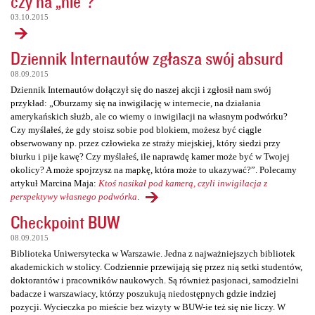
czy na „nie”?
03.10.2015
Dziennik Internautów zgłasza swój absurd
08.09.2015
Dziennik Internautów dołączył się do naszej akcji i zgłosił nam swój
przykład: „Oburzamy się na inwigilację w internecie, na działania
amerykańskich służb, ale co wiemy o inwigilacji na własnym podwórku?
Czy myślałeś, że gdy stoisz sobie pod blokiem, możesz być ciągle
obserwowany np. przez człowieka ze straży miejskiej, który siedzi przy
biurku i pije kawę? Czy myślałeś, ile naprawdę kamer może być w Twojej
okolicy? A może spojrzysz na mapkę, która może to ukazywać?”. Polecamy
artykuł Marcina Maja:
Ktoś nasikał pod kamerą, czyli inwigilacja z
perspektywy własnego podwórka
.
Checkpoint BUW
08.09.2015
Biblioteka Uniwersytecka w Warszawie. Jedna z najważniejszych bibliotek
akademickich w stolicy. Codziennie przewijają się przez nią setki studentów,
doktorantów i pracowników naukowych. Są również pasjonaci, samodzielni
badacze i warszawiacy, którzy poszukują niedostępnych gdzie indziej
pozycji. Wycieczka po mieście bez wizyty w BUW-ie też się nie liczy. W