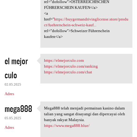
rel="dofollow">ÖSTERREICHISCHEN
FÜHRERSCHEIN KAUFEN</a>
<a
href="
https://buygermandrivinglicense.store/produ
ct/fuehrerschein-schweiz-kauf...
rel="dofollow">Schweizer Führerschein
kaufen</a>
el mejor
https://elmejorculo.com
https://elmejorculo.com
https://elmejorculo.com/ranking
culo
https://elmejorculo.com/chat
02.05.2025
Adres
mega888
Mega888 telah menjadi permainan kasino dalam
Mega888 telah menjadi
talian yang sangat disayangi dan dipercayai oleh
05.05.2025
banyak rakyat Malaysia.
https://www.mega888.blue/
Adres