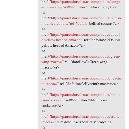
href="
https://parrotsforsaleuae.com/product/congo
-african-grey/"rel="dofollow"...
African grey</a>
<a
href="
https://parrotsforsaleuae.com/product/crimso
n-bellied-conure/"rel="dofol...
bellied conure</a>
<a
href="
https://parrotsforsaleuae.com/product/doubl
e-yellow-headed-amazon/"
rel="dofollow">Double
yellow headed Amazon</a>
<a
href="
https://parrotsforsaleuae.com/product/green-
wing-macaw/"
rel="dofollow">Green wing
macaw</a>
<a
href="
https://parrotsforsaleuae.com/product/hyacin
th-macaw/"
rel="dofollow">Hyacinth macaw</a>
<a
href="
https://parrotsforsaleuae.com/product/moluc
can-cockatoo/"
rel="dofollow">Moluccan
cockatoo</a>
<a
href="
https://parrotsforsaleuae.com/product/scarlet
-macaw/"
rel="dofollow">Scarlet Macaw</a>
<a