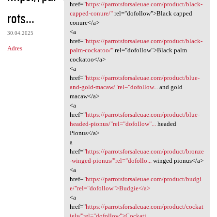
<a href="https:/
href="
https://parrotsforsaleuae.com/product/black-
rots...
capped-conure/"
rel="dofollow">Black capped
conure</a>
<a
30.04.2025
href="
https://parrotsforsaleuae.com/product/black-
Adres
palm-cockatoo/"
rel="dofollow">Black palm
cockatoo</a>
<a
href="
https://parrotsforsaleuae.com/product/blue-
and-gold-macaw/"rel="dofollow...
and gold
macaw</a>
<a
href="
https://parrotsforsaleuae.com/product/blue-
headed-pionus/"rel="dofollow"...
headed
Pionus</a>
a
href="
https://parrotsforsaleuae.com/product/bronze
-winged-pionus/"rel="dofollo...
winged pionus</a>
<a
href="
https://parrotsforsaleuae.com/product/budgi
e/"rel="dofollow">Budgie</a>
<a
href="
https://parrotsforsaleuae.com/product/cockat
iels/"rel="dofollow">Cockati...