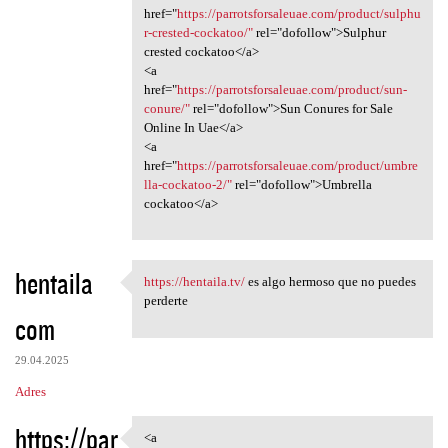
href="
https://parrotsforsaleuae.com/product/sulphu
r-crested-cockatoo/"
rel="dofollow">Sulphur
crested cockatoo</a>
<a
href="
https://parrotsforsaleuae.com/product/sun-
conure/"
rel="dofollow">Sun Conures for Sale
Online In Uae</a>
<a
href="
https://parrotsforsaleuae.com/product/umbre
lla-cockatoo-2/"
rel="dofollow">Umbrella
cockatoo</a>
hentaila
https://hentaila.tv/
es algo hermoso que no puedes
https://hentaila.tv/ es algo
perderte
com
29.04.2025
Adres
https://par
<a