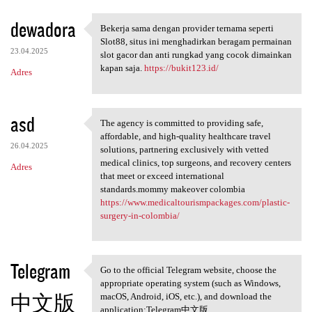
dewadora
Bekerja sama dengan provider ternama seperti
Bekerja sama dengan provider
Slot88, situs ini menghadirkan beragam permainan
23.04.2025
slot gacor dan anti rungkad yang cocok dimainkan
kapan saja.
https://bukit123.id/
Adres
asd
The agency is committed to providing safe,
The agency is committed to
affordable, and high-quality healthcare travel
26.04.2025
solutions, partnering exclusively with vetted
medical clinics, top surgeons, and recovery centers
Adres
that meet or exceed international
standards.mommy makeover colombia
https://www.medicaltourismpackages.com/plastic-
surgery-in-colombia/
Telegram
Go to the official Telegram website, choose the
Go to the official Telegram
appropriate operating system (such as Windows,
中文版
macOS, Android, iOS, etc.), and download the
application:Telegram中文版