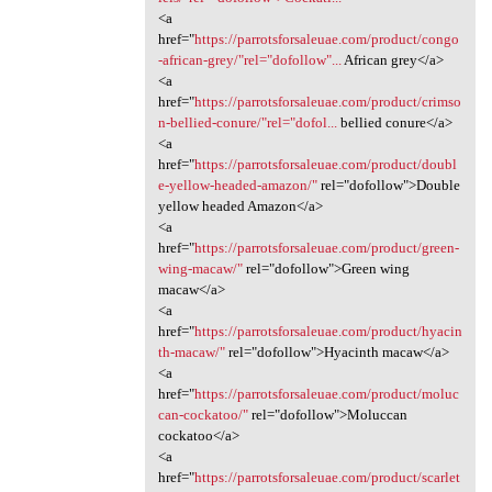
<a
href="
https://parrotsforsaleuae.com/product/congo
-african-grey/"rel="dofollow"...
African grey</a>
<a
href="
https://parrotsforsaleuae.com/product/crimso
n-bellied-conure/"rel="dofol...
bellied conure</a>
<a
href="
https://parrotsforsaleuae.com/product/doubl
e-yellow-headed-amazon/"
rel="dofollow">Double
yellow headed Amazon</a>
<a
href="
https://parrotsforsaleuae.com/product/green-
wing-macaw/"
rel="dofollow">Green wing
macaw</a>
<a
href="
https://parrotsforsaleuae.com/product/hyacin
th-macaw/"
rel="dofollow">Hyacinth macaw</a>
<a
href="
https://parrotsforsaleuae.com/product/moluc
can-cockatoo/"
rel="dofollow">Moluccan
cockatoo</a>
<a
href="
https://parrotsforsaleuae.com/product/scarlet