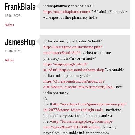
FrankBlale
indianpharmacy com: <a href="
indianpharmacy com: <a href="
https://usaindiapharm.com/#
">UsaIndiaPharm</a>
15.04.2025
- cheapest online pharmacy india
Adres
JamesHup
india pharmacy mail order <a href="
india pharmacy mail order <a
http://umsr.fgpzq.online/home.php?
15.04.2025
mod=space&uid=8421
">cheapest online
pharmacy india</a> or <a href="
Adres
https://maps.google.nl/url?
sa=t&url=https://usaindiapharm.shop
">reputable
indian online pharmacy</a>
https://31.glawandius.com/index/d1?
diff=0&utm_clickid=h9kro2itmnlr5ry2&a...
best
india pharmacy
<a
href=
http://arcadepod.com/games/gamemenu.php?
id=2027&name=idiots+delight+soli...
medicine
home delivery</a> india pharmacy and <a
href=
http://forum.orangepi.org/home.php?
mod=space&uid=5017838>indian
pharmacy
paypal</a> reputable indian pharmacies