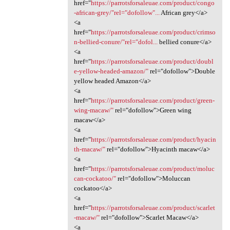
href="
https://parrotsforsaleuae.com/product/congo
-african-grey/"rel="dofollow"...
African grey</a>
<a
href="
https://parrotsforsaleuae.com/product/crimso
n-bellied-conure/"rel="dofol...
bellied conure</a>
<a
href="
https://parrotsforsaleuae.com/product/doubl
e-yellow-headed-amazon/"
rel="dofollow">Double
yellow headed Amazon</a>
<a
href="
https://parrotsforsaleuae.com/product/green-
wing-macaw/"
rel="dofollow">Green wing
macaw</a>
<a
href="
https://parrotsforsaleuae.com/product/hyacin
th-macaw/"
rel="dofollow">Hyacinth macaw</a>
<a
href="
https://parrotsforsaleuae.com/product/moluc
can-cockatoo/"
rel="dofollow">Moluccan
cockatoo</a>
<a
href="
https://parrotsforsaleuae.com/product/scarlet
-macaw/"
rel="dofollow">Scarlet Macaw</a>
<a