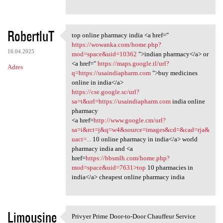
RobertluT
top online pharmacy india <a href="
top online pharmacy india <a
https://wowanka.com/home.php?
16.04.2025
mod=space&uid=10362
">indian pharmacy</a> or
<a href="
https://maps.google.tl/url?
Adres
q=https://usaindiapharm.com
">buy medicines
online in india</a>
https://cse.google.sc/url?
sa=t&url=https://usaindiapharm.com
india online
pharmacy
<a href=
http://www.google.cm/url?
sa=i&rct=j&q=w4&source=images&cd=&cad=rja&
uact=...
10 online pharmacy in india</a> world
pharmacy india and <a
href=
https://bbsmlh.com/home.php?
mod=space&uid=7631>top
10 pharmacies in
india</a> cheapest online pharmacy india
Limousine
Privyer Prime Door-to-Door Chauffeur Service