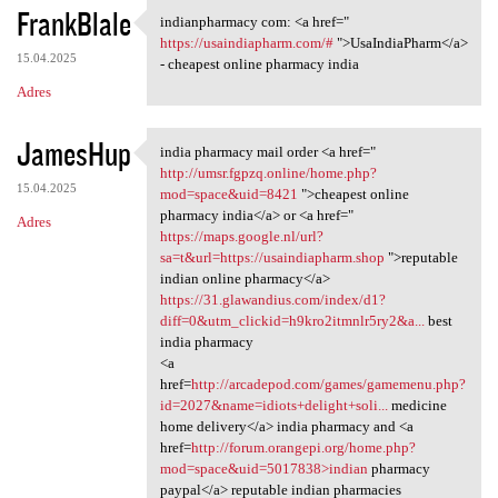
FrankBlale
indianpharmacy com: <a href="
indianpharmacy com: <a href="
https://usaindiapharm.com/#
">UsaIndiaPharm</a>
15.04.2025
- cheapest online pharmacy india
Adres
JamesHup
india pharmacy mail order <a href="
india pharmacy mail order <a
http://umsr.fgpzq.online/home.php?
15.04.2025
mod=space&uid=8421
">cheapest online
pharmacy india</a> or <a href="
Adres
https://maps.google.nl/url?
sa=t&url=https://usaindiapharm.shop
">reputable
indian online pharmacy</a>
https://31.glawandius.com/index/d1?
diff=0&utm_clickid=h9kro2itmnlr5ry2&a...
best
india pharmacy
<a
href=
http://arcadepod.com/games/gamemenu.php?
id=2027&name=idiots+delight+soli...
medicine
home delivery</a> india pharmacy and <a
href=
http://forum.orangepi.org/home.php?
mod=space&uid=5017838>indian
pharmacy
paypal</a> reputable indian pharmacies