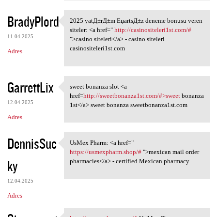
BradyPlord
2025 yatД±rД±m ЕџartsД±z deneme bonusu veren
2025 yatД±rД±m ЕџartsД±z
siteler: <a href="
http://casinositeleri1st.com/#
11.04.2025
">casino siteleri</a> - casino siteleri
casinositeleri1st.com
Adres
GarrettLix
sweet bonanza slot <a
sweet bonanza slot <a href
href=
http://sweetbonanza1st.com/#>sweet
bonanza
12.04.2025
1st</a> sweet bonanza sweetbonanza1st.com
Adres
DennisSuc
UsMex Pharm: <a href="
UsMex Pharm: <a href=" https:
https://usmexpharm.shop/#
">mexican mail order
ky
pharmacies</a> - certified Mexican pharmacy
12.04.2025
Adres