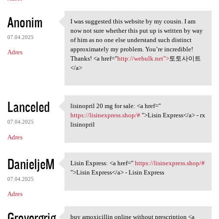
Anonim
I was suggested this website by my cousin. I am
I was suggested this website
now not sure whether this put up is written by way
07.04.2025
of him as no one else understand such distinct
approximately my problem. You’re incredible!
Adres
Thanks! <a href="
http://webulk.net">
토토사이트
</a>
Lanceled
lisinopril 20 mg for sale: <a href="
lisinopril 20 mg for sale: <a
https://lisinexpress.shop/#
">Lisin Express</a> - rx
07.04.2025
lisinopril
Adres
DanieljeM
Lisin Express: <a href="
https://lisinexpress.shop/#
Lisin Express: <a href="
">Lisin Express</a> - Lisin Express
07.04.2025
Adres
Grovergrig
buy amoxicillin online without prescription <a