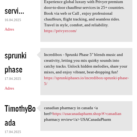
Privyer Prime Door-to-Door
Experience global luxury with Privyer premium
servi...
door-to-door chauffeur services in 25+ countries.
Book via web or Call , enjoy professional
chauffeurs, flight tracking, and seamless rides.
16.04.2025
Travel in style, comfort, and reliability.
Adres
https://privyer.com/
sprunki
Incredibox - Sprunki Phase 5" blends music and
Incredibox - Sprunki Phase 5"
creativity, letting you mix quirky sounds into
phase
catchy tracks. Unlock hidden melodies, share your
mixes, and enjoy vibrant, beat-dropping fun!
https://sprunkiphases.io/incredibox-sprunki-phase-
17.04.2025
5/
Adres
TimothyBo
canadian pharmacy in canada <a
canadian pharmacy in canada
href=
https://usacanadapharm.shop/#>canadian
ada
pharmacy review</a> USACanadaPharm
17.04.2025