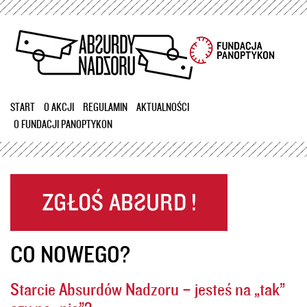
Przejdź
do
treści
START
O AKCJI
REGULAMIN
AKTUALNOŚCI
O FUNDACJI PANOPTYKON
CO NOWEGO?
Starcie Absurdów Nadzoru – jesteś na „tak”