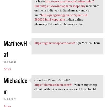
<a href=
http://www.qualicore.de/redirect.php?
link=https://wwwindiapharm.shop>buy
medicines
online in india</a> india pharmacy and <a
href=
http://jiangzhongyou.net/space-uid-
589036.html>reputable
indian online
pharmacy</a> online pharmacy india
MatthewH
https://agbmexicopharm.com/#
Agb Mexico Pharm
https://agbmexicopharm.com/#
af
05.04.2025
Adres
Michaelce
Clom Fast Pharm: <a href="
Clom Fast Pharm: <a href="
https://clomfastpharm.com/#
">where buy cheap
m
clomid without rx</a> - where can i buy clomid
07.04.2025
Adres