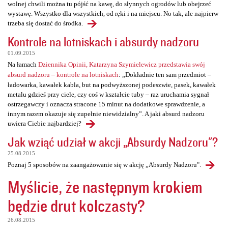
wolnej chwili można tu pójść na kawę, do słynnych ogrodów lub obejrzeć
wystawę. Wszystko dla wszystkich, od ręki i na miejscu. No tak, ale najpierw
trzeba się dostać do środka.
Kontrole na lotniskach i absurdy nadzoru
01.09.2015
Na łamach
Dziennika Opinii, Katarzyna Szymielewicz przedstawia swój
absurd nadzoru – kontrole na lotniskach
: „Dokładnie ten sam przedmiot –
ładowarka, kawałek kabla, but na podwyższonej podeszwie, pasek, kawałek
metalu gdzieś przy ciele, czy coś w kształcie tuby – raz uruchamia sygnał
ostrzegawczy i oznacza stracone 15 minut na dodatkowe sprawdzenie, a
innym razem okazuje się zupełnie niewidzialny”. A jaki absurd nadzoru
uwiera Ciebie najbardziej?
Jak wziąć udział w akcji „Absurdy Nadzoru"?
25.08.2015
Poznaj 5 sposobów na zaangażowanie się w akcję „Absurdy Nadzoru".
Myślicie, że następnym krokiem
będzie drut kolczasty?
26.08.2015