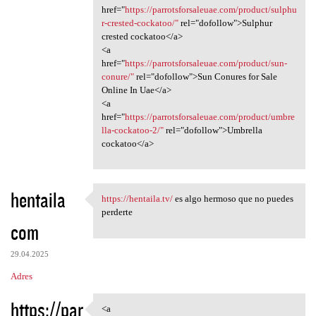
href="
https://parrotsforsaleuae.com/product/sulphu
r-crested-cockatoo/"
rel="dofollow">Sulphur
crested cockatoo</a>
<a
href="
https://parrotsforsaleuae.com/product/sun-
conure/"
rel="dofollow">Sun Conures for Sale
Online In Uae</a>
<a
href="
https://parrotsforsaleuae.com/product/umbre
lla-cockatoo-2/"
rel="dofollow">Umbrella
cockatoo</a>
hentaila
https://hentaila.tv/
es algo hermoso que no puedes
https://hentaila.tv/ es algo
perderte
com
29.04.2025
Adres
https://par
<a