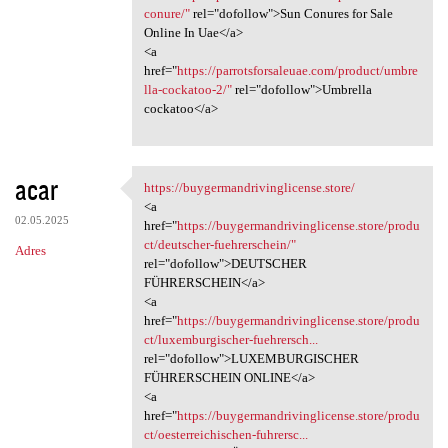
conure/"
rel="dofollow">Sun Conures for Sale
Online In Uae</a>
<a
href="
https://parrotsforsaleuae.com/product/umbre
lla-cockatoo-2/"
rel="dofollow">Umbrella
cockatoo</a>
acar
https://buygermandrivinglicense.store/
https:/
<a
02.05.2025
href="
https://buygermandrivinglicense.store/produ
ct/deutscher-fuehrerschein/"
Adres
rel="dofollow">DEUTSCHER
FÜHRERSCHEIN</a>
<a
href="
https://buygermandrivinglicense.store/produ
ct/luxemburgischer-fuehrersch...
rel="dofollow">LUXEMBURGISCHER
FÜHRERSCHEIN ONLINE</a>
<a
href="
https://buygermandrivinglicense.store/produ
ct/oesterreichischen-fuhrersc...