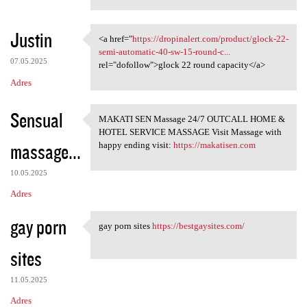
Justin
<a href="
https://dropinalert.com/product/glock-22-
<a href="https://dropinalert
semi-automatic-40-sw-15-round-c...
07.05.2025
rel="dofollow">glock 22 round capacity</a>
Adres
Sensual
MAKATI SEN Massage 24/7 OUTCALL HOME &
MAKATI SEN Massage 24/7
HOTEL SERVICE MASSAGE Visit Massage with
massage...
happy ending visit:
https://makatisen.com
10.05.2025
Adres
gay porn
gay porn sites
https://bestgaysites.com/
gay porn sites https:/
sites
11.05.2025
Adres