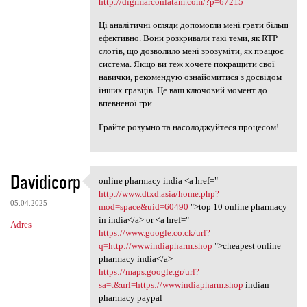
http://digimarconlatam.com/?p=67215
Ці аналітичні огляди допомогли мені грати більш
ефективно. Вони розкривали такі теми, як RTP
слотів, що дозволило мені зрозуміти, як працює
система. Якщо ви теж хочете покращити свої
навички, рекомендую ознайомитися з досвідом
інших гравців. Це ваш ключовий момент до
впевненої гри.
Грайте розумно та насолоджуйтеся процесом!
Davidicorp
online pharmacy india <a href="
online pharmacy india <a href
http://www.dtxd.asia/home.php?
05.04.2025
mod=space&uid=60490
">top 10 online pharmacy
in india</a> or <a href="
Adres
https://www.google.co.ck/url?
q=http://wwwindiapharm.shop
">cheapest online
pharmacy india</a>
https://maps.google.gr/url?
sa=t&url=https://wwwindiapharm.shop
indian
pharmacy paypal