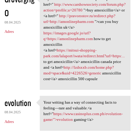
buy amoxicillin online
href="
http://www.carshowsociety.com/forum.php?
O
action=profile;u=20780
">buy amoxicillin</a> or
<a href="
http://pravorostov.ru/redirect.php?
url=http://amonlinepharm.com
">can you buy
08.04.2025
amoxicillin uk</a>
Adres
https://images.google.jo/url?
q=https://amonlinepharm.com
how to get
amoxicillin
<a href=
https://mitsui-shopping-
park.com/lalaport/iwata/redirect.html?url=https:...
to get amoxicillin</a> amoxicillin canada price
and <a href=
http://lzdsxxb.com/home.php?
mod=space&uid=4226526>generic
amoxicillin
cost</a> amoxicillin 500 capsule
evolution
Your writing has a way of connecting facts to
Your writing has a way of
feeling—rare and valuable.<a
08.04.2025
href="
https://www.casinoplus.com.ph/evolution-
game/">evolution
gaming</a>
Adres