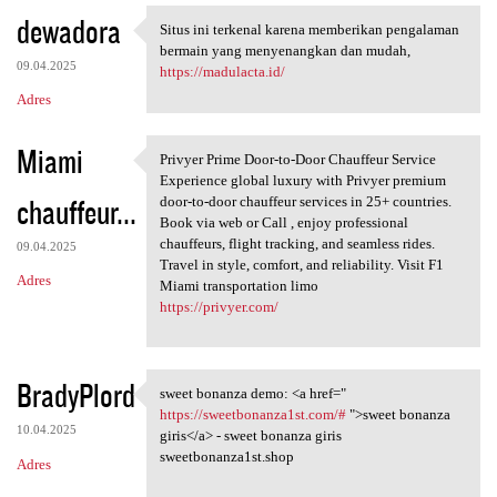
dewadora
Situs ini terkenal karena memberikan pengalaman
Situs ini terkenal karena
bermain yang menyenangkan dan mudah,
09.04.2025
https://madulacta.id/
Adres
Miami
Privyer Prime Door-to-Door Chauffeur Service
Privyer Prime Door-to-Door
Experience global luxury with Privyer premium
chauffeur...
door-to-door chauffeur services in 25+ countries.
Book via web or Call , enjoy professional
chauffeurs, flight tracking, and seamless rides.
09.04.2025
Travel in style, comfort, and reliability. Visit F1
Adres
Miami transportation limo
https://privyer.com/
BradyPlord
sweet bonanza demo: <a href="
sweet bonanza demo: <a href="
https://sweetbonanza1st.com/#
">sweet bonanza
10.04.2025
giris</a> - sweet bonanza giris
sweetbonanza1st.shop
Adres