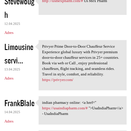
Stevewoug
http://usmexpharm.com/#
Us Mex Pharm
http://usmexpharm.com/# Us
h
12.04.2025
Adres
Limousine
Privyer Prime Door-to-Door Chauffeur Service
Privyer Prime Door-to-Door
Experience global luxury with Privyer premium
servi...
door-to-door chauffeur services in 25+ countries.
Book via web or Call , enjoy professional
chauffeurs, flight tracking, and seamless rides.
13.04.2025
Travel in style, comfort, and reliability.
Adres
https://privyer.com/
FrankBlale
indian pharmacy online: <a href="
indian pharmacy online: <a
https://usaindiapharm.com/#
">UsaIndiaPharm</a>
14.04.2025
- UsaIndiaPharm
Adres