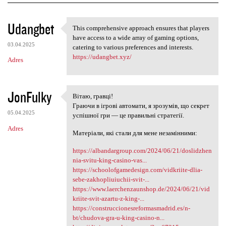
K
Udangbet
This comprehensive approach ensures that players
This comprehensive approach
o
have access to a wide array of gaming options,
03.04.2025
m
catering to various preferences and interests.
https://udangbet.xyz/
Adres
e
n
t
JonFulky
Вітаю, гравці!
Вітаю, гравці!
a
Граючи в ігрові автомати, я зрозумів, що секрет
05.04.2025
успішної гри — це правильні стратегії.
r
Adres
z
Матеріали, які стали для мене незамінними:
e
https://albandargroup.com/2024/06/21/doslidzhen
nia-svitu-king-casino-vas...
https://schoolofgamedesign.com/vidkriite-dlia-
sebe-zakhopliuiuchii-svit-...
https://www.laerchenzaunshop.de/2024/06/21/vid
kriite-svit-azartu-z-king-...
https://construccionesreformasmadrid.es/n-
bt/chudova-gra-u-king-casino-n...