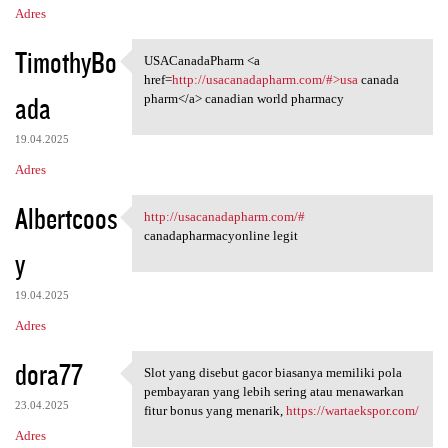
Adres
TimothyBo
USACanadaPharm <a
USACanadaPharm <a href=http:/
href=
http://usacanadapharm.com/#>usa
canada
ada
pharm</a> canadian world pharmacy
19.04.2025
Adres
Albertcoos
http://usacanadapharm.com/#
http://usacanadapharm.com/#
canadapharmacyonline legit
y
19.04.2025
Adres
dora77
Slot yang disebut gacor biasanya memiliki pola
Slot yang disebut gacor
pembayaran yang lebih sering atau menawarkan
23.04.2025
fitur bonus yang menarik,
https://wartaekspor.com/
Adres