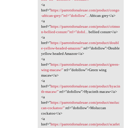
<a
href="
https://parrotsforsaleuae.com/product/congo
-african-grey/"rel="dofollow"...
African grey</a>
<a
href="
https://parrotsforsaleuae.com/product/crimso
n-bellied-conure/"rel="dofol...
bellied conure</a>
<a
href="
https://parrotsforsaleuae.com/product/doubl
e-yellow-headed-amazon/"
rel="dofollow">Double
yellow headed Amazon</a>
<a
href="
https://parrotsforsaleuae.com/product/green-
wing-macaw/"
rel="dofollow">Green wing
macaw</a>
<a
href="
https://parrotsforsaleuae.com/product/hyacin
th-macaw/"
rel="dofollow">Hyacinth macaw</a>
<a
href="
https://parrotsforsaleuae.com/product/moluc
can-cockatoo/"
rel="dofollow">Moluccan
cockatoo</a>
<a
href="
https://parrotsforsaleuae.com/product/scarlet