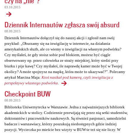
czy na „nie”?
03.10.2015
Dziennik Internautów zgłasza swój absurd
08.09.2015
Dziennik Internautów dołączył się do naszej akcji i zgłosił nam swój
przykład: „Oburzamy się na inwigilację w internecie, na działania
amerykańskich służb, ale co wiemy o inwigilacji na własnym podwórku?
Czy myślałeś, że gdy stoisz sobie pod blokiem, możesz być ciągle
obserwowany np. przez człowieka ze straży miejskiej, który siedzi przy
biurku i pije kawę? Czy myślałeś, ile naprawdę kamer może być w Twojej
okolicy? A może spojrzysz na mapkę, która może to ukazywać?”. Polecamy
artykuł Marcina Maja:
Ktoś nasikał pod kamerą, czyli inwigilacja z
perspektywy własnego podwórka
.
Checkpoint BUW
08.09.2015
Biblioteka Uniwersytecka w Warszawie. Jedna z najważniejszych bibliotek
akademickich w stolicy. Codziennie przewijają się przez nią setki studentów,
doktorantów i pracowników naukowych. Są również pasjonaci, samodzielni
badacze i warszawiacy, którzy poszukują niedostępnych gdzie indziej
pozycji. Wycieczka po mieście bez wizyty w BUW-ie też się nie liczy. W