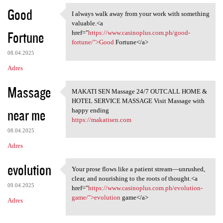
Good
I always walk away from your work with something
I always walk away from your
valuable.<a
Fortune
href="
https://www.casinoplus.com.ph/good-
fortune/">Good
Fortune</a>
08.04.2025
Adres
Massage
MAKATI SEN Massage 24/7 OUTCALL HOME &
MAKATI SEN Massage 24/7
HOTEL SERVICE MASSAGE Visit Massage with
near me
happy ending
https://makatisen.com
08.04.2025
Adres
evolution
Your prose flows like a patient stream—unrushed,
Your prose flows like a
clear, and nourishing to the roots of thought.<a
09.04.2025
href="
https://www.casinoplus.com.ph/evolution-
game/">evolution
game</a>
Adres