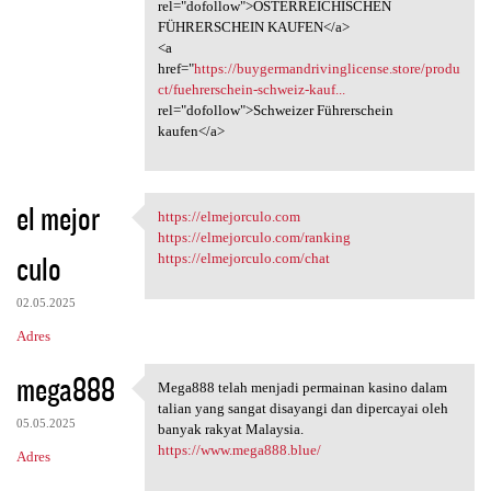
rel="dofollow">ÖSTERREICHISCHEN
FÜHRERSCHEIN KAUFEN</a>
<a
href="
https://buygermandrivinglicense.store/produ
ct/fuehrerschein-schweiz-kauf...
rel="dofollow">Schweizer Führerschein
kaufen</a>
el mejor
https://elmejorculo.com
https://elmejorculo.com
https://elmejorculo.com/ranking
culo
https://elmejorculo.com/chat
02.05.2025
Adres
mega888
Mega888 telah menjadi permainan kasino dalam
Mega888 telah menjadi
talian yang sangat disayangi dan dipercayai oleh
05.05.2025
banyak rakyat Malaysia.
https://www.mega888.blue/
Adres