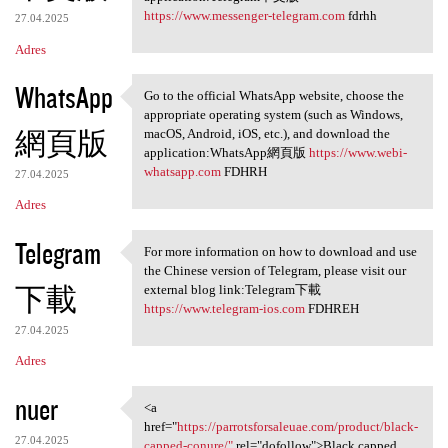
https://www.messenger-telegram.com
fdrhh
27.04.2025
Adres
WhatsApp
Go to the official WhatsApp website, choose the
Go to the official WhatsApp
appropriate operating system (such as Windows,
網頁版
macOS, Android, iOS, etc.), and download the
application:WhatsApp網頁版
https://www.webi-
whatsapp.com
FDHRH
27.04.2025
Adres
Telegram
For more information on how to download and use
For more information on how
the Chinese version of Telegram, please visit our
下載
external blog link:Telegram下載
https://www.telegram-ios.com
FDHREH
27.04.2025
Adres
nuer
<a
<a href="https:/
href="
https://parrotsforsaleuae.com/product/black-
27.04.2025
capped-conure/"
rel="dofollow">Black capped