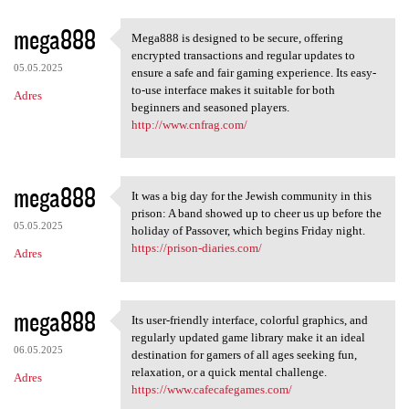
mega888
Mega888 is designed to be secure, offering
Mega888 is designed to be
encrypted transactions and regular updates to
05.05.2025
ensure a safe and fair gaming experience. Its easy-
to-use interface makes it suitable for both
Adres
beginners and seasoned players.
http://www.cnfrag.com/
mega888
It was a big day for the Jewish community in this
It was a big day for the
prison: A band showed up to cheer us up before the
05.05.2025
holiday of Passover, which begins Friday night.
https://prison-diaries.com/
Adres
mega888
Its user-friendly interface, colorful graphics, and
Its user-friendly interface,
regularly updated game library make it an ideal
06.05.2025
destination for gamers of all ages seeking fun,
relaxation, or a quick mental challenge.
Adres
https://www.cafecafegames.com/