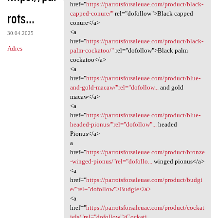
<a href="https:/
href="
https://parrotsforsaleuae.com/product/black-
rots...
capped-conure/"
rel="dofollow">Black capped
conure</a>
<a
30.04.2025
href="
https://parrotsforsaleuae.com/product/black-
Adres
palm-cockatoo/"
rel="dofollow">Black palm
cockatoo</a>
<a
href="
https://parrotsforsaleuae.com/product/blue-
and-gold-macaw/"rel="dofollow...
and gold
macaw</a>
<a
href="
https://parrotsforsaleuae.com/product/blue-
headed-pionus/"rel="dofollow"...
headed
Pionus</a>
a
href="
https://parrotsforsaleuae.com/product/bronze
-winged-pionus/"rel="dofollo...
winged pionus</a>
<a
href="
https://parrotsforsaleuae.com/product/budgi
e/"rel="dofollow">Budgie</a>
<a
href="
https://parrotsforsaleuae.com/product/cockat
iels/"rel="dofollow">Cockati...