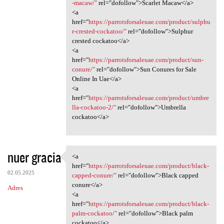
-macaw/"
rel="dofollow">Scarlet Macaw</a>
<a
href="
https://parrotsforsaleuae.com/product/sulphu
r-crested-cockatoo/"
rel="dofollow">Sulphur
crested cockatoo</a>
<a
href="
https://parrotsforsaleuae.com/product/sun-
conure/"
rel="dofollow">Sun Conures for Sale
Online In Uae</a>
<a
href="
https://parrotsforsaleuae.com/product/umbre
lla-cockatoo-2/"
rel="dofollow">Umbrella
cockatoo</a>
nuer gracia
<a
<a href="https:/
href="
https://parrotsforsaleuae.com/product/black-
02.05.2025
capped-conure/"
rel="dofollow">Black capped
conure</a>
Adres
<a
href="
https://parrotsforsaleuae.com/product/black-
palm-cockatoo/"
rel="dofollow">Black palm
cockatoo</a>