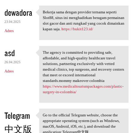
dewadora
Bekerja sama dengan provider ternama seperti
Bekerja sama dengan provider
Slot88, situs ini menghadirkan beragam permainan
23.04.2025
slot gacor dan anti rungkad yang cocok dimainkan
kapan saja.
https://bukit123.id/
Adres
asd
The agency is committed to providing safe,
The agency is committed to
affordable, and high-quality healthcare travel
26.04.2025
solutions, partnering exclusively with vetted
medical clinics, top surgeons, and recovery centers
Adres
that meet or exceed international
standards.mommy makeover colombia
https://www.medicaltourismpackages.com/plastic-
surgery-in-colombia/
Telegram
Go to the official Telegram website, choose the
Go to the official Telegram
appropriate operating system (such as Windows,
中文版
macOS, Android, iOS, etc.), and download the
application:Telegram中文版