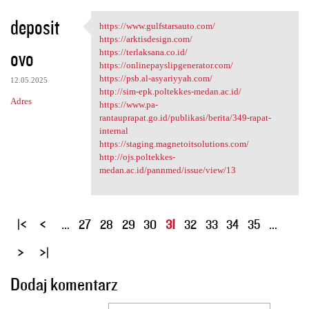
deposit
https://www.gulfstarsauto.com/
https://www.gulfstarsauto.com
https://arktisdesign.com/
ovo
https://terlaksana.co.id/
https://onlinepayslipgenerator.com/
https://psb.al-asyariyyah.com/
12.05.2025
http://sim-epk.poltekkes-medan.ac.id/
Adres
https://www.pa-
rantauprapat.go.id/publikasi/berita/349-rapat-
internal
https://staging.magnetoitsolutions.com/
http://ojs.poltekkes-
medan.ac.id/pannmed/issue/view/13
S
…
27
28
29
30
31
32
33
34
35
…
t
r
o
Dodaj komentarz
n