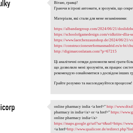
ulky
Вітаю, гравці!
Вітаю, гравці!
Граючи в ігрові автомати, я зрозумів, що секре
5
Матеріали, які стали для мене незамінними:
https://albandargroup.com/2024/06/21/doslidzhen
https://schoolofgamedesign.com/vidkriite-dlia-se
https://www.laerchenzaunshop.de/2024/06/21/vidkr
https://construccionesreformasmadrid.es/n-bt/chu
http://digimarconlatam.com/?p=67215
Ці аналітичні огляди допомогли мені грати біл
що дозволило мені зрозуміти, як працює систе
рекомендую ознайомитися з досвідом інших гр
Грайте розумно та насолоджуйтеся процесом!
icorp
online pharmacy india <a href="
http://www.dtx
online pharmacy india <a href
pharmacy in india</a> or <a href="
https://www.
5
online pharmacy india</a>
https://maps.google.gr/url?sa=t&url=https://ww
<a href=
http://www.qualicore.de/redirect.php?l