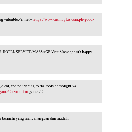
ng valuable.<a href="
https://www.casinoplus.com.ph/good-
 HOTEL SERVICE MASSAGE Visit Massage with happy
clear, and nourishing to the roots of thought.<a
-game/">evolution
game</a>
man bermain yang menyenangkan dan mudah,