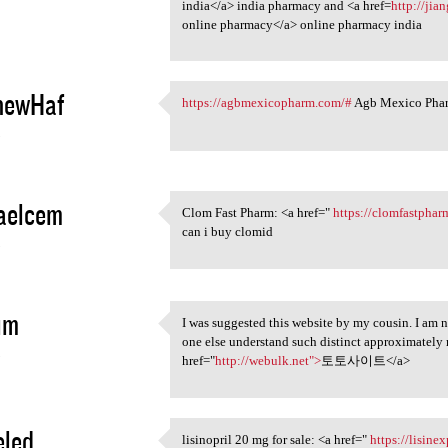
india</a> india pharmacy and <a href=
http://ji
online pharmacy</a> online pharmacy india
hewHaf
https://agbmexicopharm.com/#
Agb Mexico Pha
https://agbmexicopharm.com/#
5
aelcem
Clom Fast Pharm: <a href="
https://clomfastpha
Clom Fast Pharm: <a href="
can i buy clomid
5
im
I was suggested this website by my cousin. I am n
I was suggested this website
one else understand such distinct approximately
5
href="
http://webulk.net">
토토사이트</a>
eled
lisinopril 20 mg for sale: <a href="
https://lisine