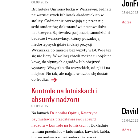
JonF
08.09.2015
t
Biblioteka Uniwersytecka w Warszawie. Jedna z
a
05.04.202
najważniejszych bibliotek akademickich w
stolicy. Codziennie przewijają się przez nią
r
Adres
setki studentów, doktorantów i pracowników
z
naukowych. Są również pasjonaci, samodzielni
badacze i warszawiacy, którzy poszukują
e
niedostępnych gdzie indziej pozycji.
Wycieczka po mieście bez wizyty w BUW-ie też
się nie liczy. W wolnej chwili można tu pójść na
kawę, do słynnych ogrodów lub obejrzeć
wystawę. Wszystko dla wszystkich, od ręki i na
miejscu. No tak, ale najpierw trzeba się dostać
do środka.
Kontrole na lotniskach i
absurdy nadzoru
01.09.2015
David
Na łamach
Dziennika Opinii, Katarzyna
Szymielewicz przedstawia swój absurd
05.04.202
nadzoru – kontrole na lotniskach
: „Dokładnie
Adres
ten sam przedmiot – ładowarka, kawałek kabla,
but na podwyższonej podeszwie, pasek,