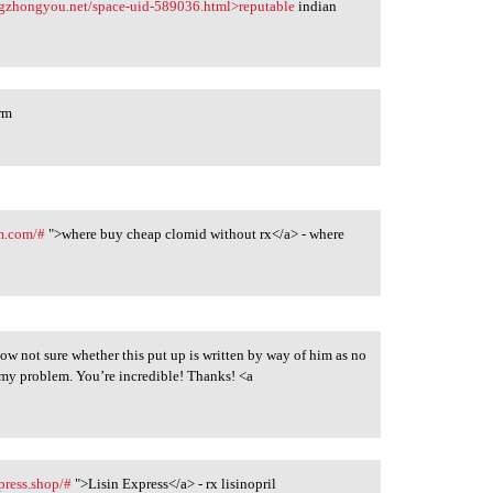
angzhongyou.net/space-uid-589036.html>reputable
indian
rm
rm.com/#
">where buy cheap clomid without rx</a> - where
ow not sure whether this put up is written by way of him as no
 my problem. You’re incredible! Thanks! <a
xpress.shop/#
">Lisin Express</a> - rx lisinopril