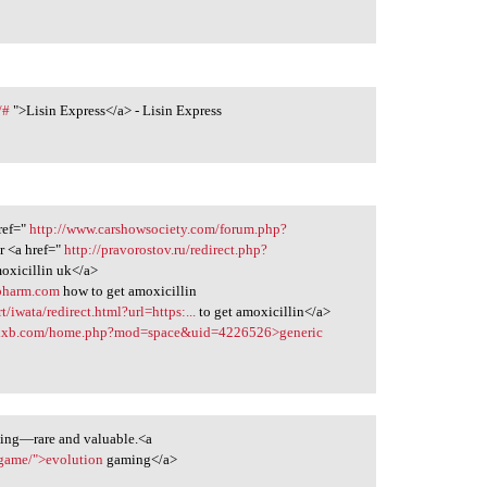
/#
">Lisin Express</a> - Lisin Express
ref="
http://www.carshowsociety.com/forum.php?
r <a href="
http://pravorostov.ru/redirect.php?
oxicillin uk</a>
epharm.com
how to get amoxicillin
/iwata/redirect.html?url=https:...
to get amoxicillin</a>
dsxxb.com/home.php?mod=space&uid=4226526>generic
eling—rare and valuable.<a
-game/">evolution
gaming</a>