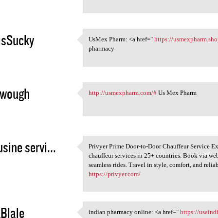
5
isSucky
UsMex Pharm: <a href="
https://usmexpharm.sho
UsMex Pharm: <a href=" https:
pharmacy
5
ewough
http://usmexpharm.com/#
Us Mex Pharm
http://usmexpharm.com/# Us
5
sine servi...
Privyer Prime Door-to-Door Chauffeur Service Ex
Privyer Prime Door-to-Door
chauffeur services in 25+ countries. Book via web 
5
seamless rides. Travel in style, comfort, and reliab
https://privyer.com/
Blale
indian pharmacy online: <a href="
https://usain