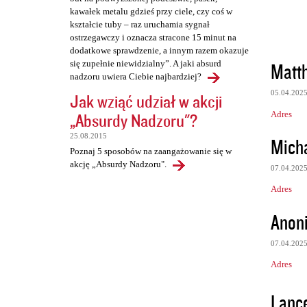
kawałek metalu gdzieś przy ciele, czy coś w
kształcie tuby – raz uruchamia sygnał
ostrzegawczy i oznacza stracone 15 minut na
dodatkowe sprawdzenie, a innym razem okazuje
Matt
się zupełnie niewidzialny”. A jaki absurd
nadzoru uwiera Ciebie najbardziej?
05.04.202
Jak wziąć udział w akcji
Adres
„Absurdy Nadzoru"?
25.08.2015
Mich
Poznaj 5 sposobów na zaangażowanie się w
akcję „Absurdy Nadzoru".
07.04.202
Adres
Anon
07.04.202
Adres
Lanc