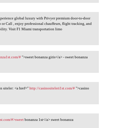
perience global luxury with Privyer premium door-to-door
or Call , enjoy professional chauffeurs, flight tracking, and
bility. Visit F1 Miami transportation limo
anza1st.com/#
">sweet bonanza giris</a> - sweet bonanza
siteler: <a href="
http://casinositeleri1st.com/#
">casino
1st.com/#>sweet
bonanza 1st</a> sweet bonanza