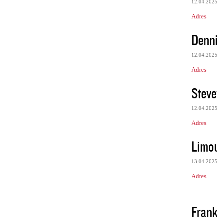
12.04.202
Adres
Denn
12.04.202
Adres
Stev
12.04.202
Adres
Limou
13.04.202
Adres
Frank