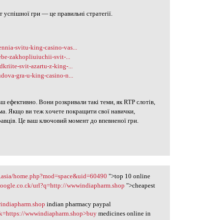
т успішної гри — це правильні стратегії.
nia-svitu-king-casino-vas...
be-zakhopliuiuchii-svit-...
iite-svit-azartu-z-king-...
dova-gra-u-king-casino-n...
ьш ефективно. Вони розкривали такі теми, як RTP слотів,
ма. Якщо ви теж хочете покращити свої навички,
авців. Це ваш ключовий момент до впевненої гри.
d.asia/home.php?mod=space&uid=60490
">top 10 online
google.co.ck/url?q=http://wwwindiapharm.shop
">cheapest
windiapharm.shop
indian pharmacy paypal
ink=https://wwwindiapharm.shop>buy
medicines online in