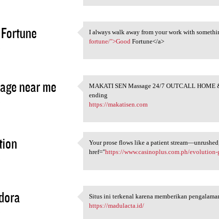
Fortune
I always walk away from your work with somethi
I always walk away from your
fortune/">Good
Fortune</a>
5
age near me
MAKATI SEN Massage 24/7 OUTCALL HOME &
MAKATI SEN Massage 24/7
ending
5
https://makatisen.com
tion
Your prose flows like a patient stream—unrushed, 
Your prose flows like a
href="
https://www.casinoplus.com.ph/evolution
5
dora
Situs ini terkenal karena memberikan pengala
Situs ini terkenal karena
https://madulacta.id/
5