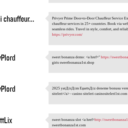
 chauffeur...
Privyer Prime Door-to-Door Chauffeur Service Ex
Privyer Prime Door-to-Door
chauffeur services in 25+ countries. Book via web 
5
seamless rides. Travel in style, comfort, and relia
https://privyer.com/
Plord
sweet bonanza demo: <a href="
https://sweetbon
sweet bonanza demo: <a href="
giris sweetbonanza1st.shop
5
Plord
2025 yatД±rД±m ЕџartsД±z deneme bonusu veren 
2025 yatД±rД±m ЕџartsД±z
siteleri</a> - casino siteleri casinositeleri1st.com
5
ttLix
sweet bonanza slot <a href=
http://sweetbonanza
sweet bonanza slot <a href
sweetbonanza1st.com