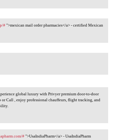
p/#
">mexican mail order pharmacies</a> - certified Mexican
perience global luxury with Privyer premium door-to-door
or Call , enjoy professional chauffeurs, flight tracking, and
ility.
diapharm.com/#
">UsaIndiaPharm</a> - UsaIndiaPharm