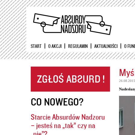
START
O AKCJI
REGULAMIN
AKTUALNOŚCI
O FUN
Myśl
26.08.201
Nadesłan
CO NOWEGO?
Starcie Absurdów Nadzoru
– jesteś na „tak” czy na
„nie”?