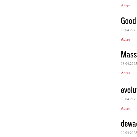
Adres
Good 
08.04.202
Adres
Mass
08.04.202
Adres
evolu
09.04.202
Adres
dewa
09.04.202