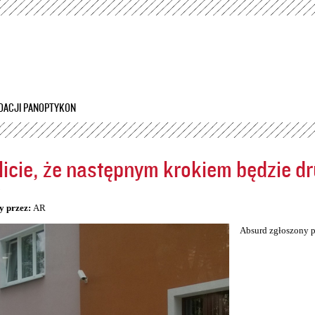
Przejdź
do
treści
DACJI PANOPTYKON
icie, że następnym krokiem będzie dr
5
y przez:
AR
Absurd zgłoszony p