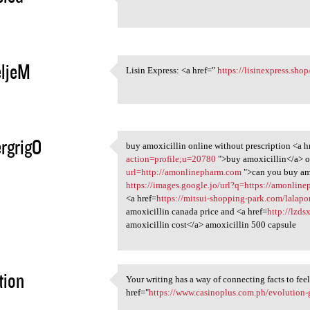
lisinopril 20 mg for sale: <a
5
eljeM
Lisin Express: <a href="
https://lisinexpress.shop
Lisin Express: <a href="
5
rgrigO
buy amoxicillin online without prescription <a h
buy amoxicillin online
action=profile;u=20780
">buy amoxicillin</a> o
5
url=http://amonlinepharm.com
">can you buy am
https://images.google.jo/url?q=https://amonlin
<a href=
https://mitsui-shopping-park.com/lalaport
amoxicillin canada price and <a href=
http://lz
amoxicillin cost</a> amoxicillin 500 capsule
tion
Your writing has a way of connecting facts to fe
Your writing has a way of
href="
https://www.casinoplus.com.ph/evolution
5