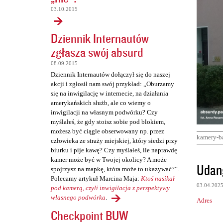
03.10.2015
Dziennik Internautów
zgłasza swój absurd
08.09.2015
Dziennik Internautów dołączył się do naszej
akcji i zgłosił nam swój przykład: „Oburzamy
się na inwigilację w internecie, na działania
amerykańskich służb, ale co wiemy o
inwigilacji na własnym podwórku? Czy
myślałeś, że gdy stoisz sobie pod blokiem,
możesz być ciągle obserwowany np. przez
kamery-b
człowieka ze straży miejskiej, który siedzi przy
biurku i pije kawę? Czy myślałeś, ile naprawdę
kamer może być w Twojej okolicy? A może
K
Udan
spojrzysz na mapkę, która może to ukazywać?”.
o
Polecamy artykuł Marcina Maja:
Ktoś nasikał
03.04.202
m
pod kamerą, czyli inwigilacja z perspektywy
własnego podwórka
.
Adres
e
Checkpoint BUW
n