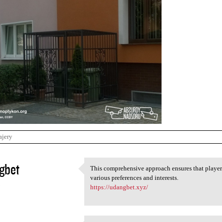
ajery
gbet
This comprehensive approach ensures that players
This comprehensive approach
various preferences and interests.
5
https://udangbet.xyz/