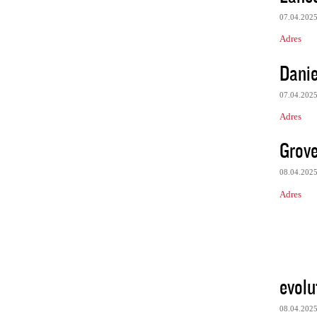
07.04.202
Adres
Dani
07.04.202
Adres
Grove
08.04.202
Adres
evolu
08.04.202