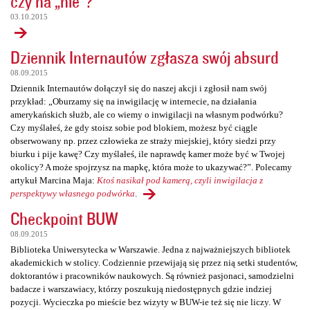
czy na „nie”?
03.10.2015
Dziennik Internautów zgłasza swój absurd
08.09.2015
Dziennik Internautów dołączył się do naszej akcji i zgłosił nam swój
przykład: „Oburzamy się na inwigilację w internecie, na działania
amerykańskich służb, ale co wiemy o inwigilacji na własnym podwórku?
Czy myślałeś, że gdy stoisz sobie pod blokiem, możesz być ciągle
obserwowany np. przez człowieka ze straży miejskiej, który siedzi przy
biurku i pije kawę? Czy myślałeś, ile naprawdę kamer może być w Twojej
okolicy? A może spojrzysz na mapkę, która może to ukazywać?”. Polecamy
artykuł Marcina Maja:
Ktoś nasikał pod kamerą, czyli inwigilacja z
perspektywy własnego podwórka
.
Checkpoint BUW
08.09.2015
Biblioteka Uniwersytecka w Warszawie. Jedna z najważniejszych bibliotek
akademickich w stolicy. Codziennie przewijają się przez nią setki studentów,
doktorantów i pracowników naukowych. Są również pasjonaci, samodzielni
badacze i warszawiacy, którzy poszukują niedostępnych gdzie indziej
pozycji. Wycieczka po mieście bez wizyty w BUW-ie też się nie liczy. W