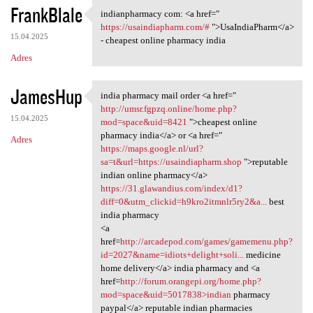
FrankBlale
indianpharmacy com: <a href="
indianpharmacy com: <a href="
https://usaindiapharm.com/#
">UsaIndiaPharm</a>
15.04.2025
- cheapest online pharmacy india
Adres
JamesHup
india pharmacy mail order <a href="
india pharmacy mail order <a
http://umsr.fgpzq.online/home.php?
15.04.2025
mod=space&uid=8421
">cheapest online
pharmacy india</a> or <a href="
Adres
https://maps.google.nl/url?
sa=t&url=https://usaindiapharm.shop
">reputable
indian online pharmacy</a>
https://31.glawandius.com/index/d1?
diff=0&utm_clickid=h9kro2itmnlr5ry2&a...
best
india pharmacy
<a
href=
http://arcadepod.com/games/gamemenu.php?
id=2027&name=idiots+delight+soli...
medicine
home delivery</a> india pharmacy and <a
href=
http://forum.orangepi.org/home.php?
mod=space&uid=5017838>indian
pharmacy
paypal</a> reputable indian pharmacies