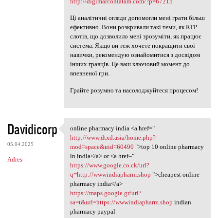
http://digimarconlatam.com/?p=67215
Ці аналітичні огляди допомогли мені грати більш
ефективно. Вони розкривали такі теми, як RTP
слотів, що дозволило мені зрозуміти, як працює
система. Якщо ви теж хочете покращити свої
навички, рекомендую ознайомитися з досвідом
інших гравців. Це ваш ключовий момент до
впевненої гри.
Грайте розумно та насолоджуйтеся процесом!
Davidicorp
online pharmacy india <a href="
online pharmacy india <a href
http://www.dtxd.asia/home.php?
05.04.2025
mod=space&uid=60490
">top 10 online pharmacy
in india</a> or <a href="
Adres
https://www.google.co.ck/url?
q=http://wwwindiapharm.shop
">cheapest online
pharmacy india</a>
https://maps.google.gr/url?
sa=t&url=https://wwwindiapharm.shop
indian
pharmacy paypal