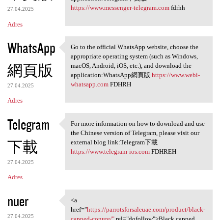
https://www.messenger-telegram.com
fdrhh
27.04.2025
Adres
WhatsApp
Go to the official WhatsApp website, choose the
Go to the official WhatsApp
appropriate operating system (such as Windows,
網頁版
macOS, Android, iOS, etc.), and download the
application:WhatsApp網頁版
https://www.webi-
whatsapp.com
FDHRH
27.04.2025
Adres
Telegram
For more information on how to download and use
For more information on how
the Chinese version of Telegram, please visit our
下載
external blog link:Telegram下載
https://www.telegram-ios.com
FDHREH
27.04.2025
Adres
nuer
<a
<a href="https:/
href="
https://parrotsforsaleuae.com/product/black-
27.04.2025
capped-conure/"
rel="dofollow">Black capped