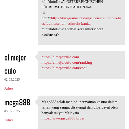
rel="dofollow">ÖSTERREICHISCHEN
FÜHRERSCHEIN KAUFEN</a>
<a
href="
https://buygermandrivinglicense.store/produ
ct/fuehrerschein-schweiz-kauf...
rel="dofollow">Schweizer Führerschein
kaufen</a>
el mejor
https://elmejorculo.com
https://elmejorculo.com
https://elmejorculo.com/ranking
culo
https://elmejorculo.com/chat
02.05.2025
Adres
mega888
Mega888 telah menjadi permainan kasino dalam
Mega888 telah menjadi
talian yang sangat disayangi dan dipercayai oleh
05.05.2025
banyak rakyat Malaysia.
https://www.mega888.blue/
Adres