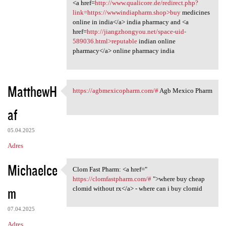
<a href=
http://www.qualicore.de/redirect.php?
link=https://wwwindiapharm.shop>buy
medicines
online in india</a> india pharmacy and <a
href=
http://jiangzhongyou.net/space-uid-
589036.html>reputable
indian online
pharmacy</a> online pharmacy india
MatthewH
https://agbmexicopharm.com/#
Agb Mexico Pharm
https://agbmexicopharm.com/#
af
05.04.2025
Adres
Michaelce
Clom Fast Pharm: <a href="
Clom Fast Pharm: <a href="
https://clomfastpharm.com/#
">where buy cheap
m
clomid without rx</a> - where can i buy clomid
07.04.2025
Adres