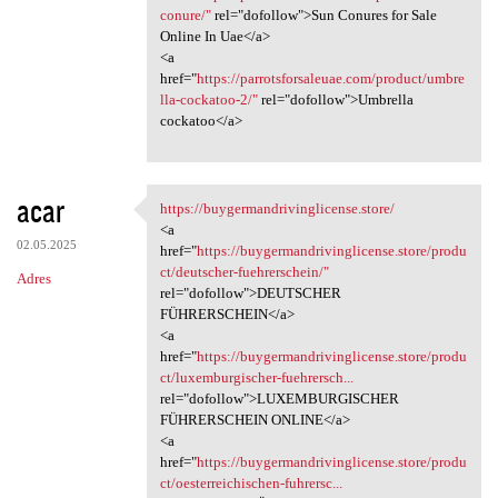
conure/"
rel="dofollow">Sun Conures for Sale
Online In Uae</a>
<a
href="
https://parrotsforsaleuae.com/product/umbre
lla-cockatoo-2/"
rel="dofollow">Umbrella
cockatoo</a>
acar
https://buygermandrivinglicense.store/
https:/
<a
02.05.2025
href="
https://buygermandrivinglicense.store/produ
ct/deutscher-fuehrerschein/"
Adres
rel="dofollow">DEUTSCHER
FÜHRERSCHEIN</a>
<a
href="
https://buygermandrivinglicense.store/produ
ct/luxemburgischer-fuehrersch...
rel="dofollow">LUXEMBURGISCHER
FÜHRERSCHEIN ONLINE</a>
<a
href="
https://buygermandrivinglicense.store/produ
ct/oesterreichischen-fuhrersc...