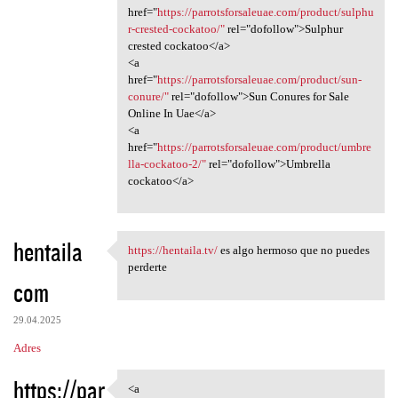
href="
https://parrotsforsaleuae.com/product/sulphu
r-crested-cockatoo/"
rel="dofollow">Sulphur
crested cockatoo</a>
<a
href="
https://parrotsforsaleuae.com/product/sun-
conure/"
rel="dofollow">Sun Conures for Sale
Online In Uae</a>
<a
href="
https://parrotsforsaleuae.com/product/umbre
lla-cockatoo-2/"
rel="dofollow">Umbrella
cockatoo</a>
hentaila
https://hentaila.tv/
es algo hermoso que no puedes
https://hentaila.tv/ es algo
perderte
com
29.04.2025
Adres
https://par
<a