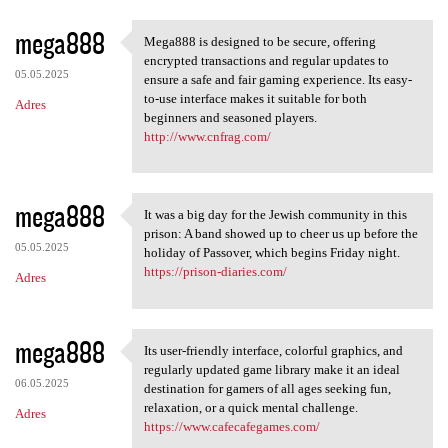
mega888
Mega888 is designed to be secure, offering
Mega888 is designed to be
encrypted transactions and regular updates to
05.05.2025
ensure a safe and fair gaming experience. Its easy-
to-use interface makes it suitable for both
Adres
beginners and seasoned players.
http://www.cnfrag.com/
mega888
It was a big day for the Jewish community in this
It was a big day for the
prison: A band showed up to cheer us up before the
05.05.2025
holiday of Passover, which begins Friday night.
https://prison-diaries.com/
Adres
mega888
Its user-friendly interface, colorful graphics, and
Its user-friendly interface,
regularly updated game library make it an ideal
06.05.2025
destination for gamers of all ages seeking fun,
relaxation, or a quick mental challenge.
Adres
https://www.cafecafegames.com/