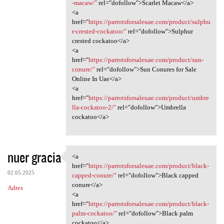
-macaw/"
rel="dofollow">Scarlet Macaw</a>
<a
href="
https://parrotsforsaleuae.com/product/sulphu
r-crested-cockatoo/"
rel="dofollow">Sulphur
crested cockatoo</a>
<a
href="
https://parrotsforsaleuae.com/product/sun-
conure/"
rel="dofollow">Sun Conures for Sale
Online In Uae</a>
<a
href="
https://parrotsforsaleuae.com/product/umbre
lla-cockatoo-2/"
rel="dofollow">Umbrella
cockatoo</a>
nuer gracia
<a
<a href="https:/
href="
https://parrotsforsaleuae.com/product/black-
02.05.2025
capped-conure/"
rel="dofollow">Black capped
conure</a>
Adres
<a
href="
https://parrotsforsaleuae.com/product/black-
palm-cockatoo/"
rel="dofollow">Black palm
cockatoo</a>