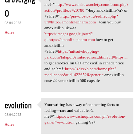
buy amoxicillin online
href="
http://www.carshowsociety.com/forum.php?
O
action=profile;u=20780
">buy amoxicillin</a> or
<a href="
http://pravorostov.ru/redirect.php?
url=http://amonlinepharm.com
">can you buy
08.04.2025
amoxicillin uk</a>
Adres
https://images.google.jo/url?
q=https://amonlinepharm.com
how to get
amoxicillin
<a href=
https://mitsui-shopping-
park.com/lalaport/iwata/redirect.html?url=https:...
to get amoxicillin</a> amoxicillin canada price
and <a href=
http://lzdsxxb.com/home.php?
mod=space&uid=4226526>generic
amoxicillin
cost</a> amoxicillin 500 capsule
evolution
Your writing has a way of connecting facts to
Your writing has a way of
feeling—rare and valuable.<a
08.04.2025
href="
https://www.casinoplus.com.ph/evolution-
game/">evolution
gaming</a>
Adres