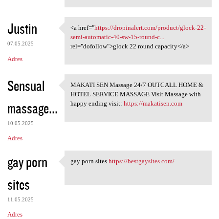
Justin
<a href="
https://dropinalert.com/product/glock-22-
<a href="https://dropinalert
semi-automatic-40-sw-15-round-c...
07.05.2025
rel="dofollow">glock 22 round capacity</a>
Adres
Sensual
MAKATI SEN Massage 24/7 OUTCALL HOME &
MAKATI SEN Massage 24/7
HOTEL SERVICE MASSAGE Visit Massage with
massage...
happy ending visit:
https://makatisen.com
10.05.2025
Adres
gay porn
gay porn sites
https://bestgaysites.com/
gay porn sites https:/
sites
11.05.2025
Adres