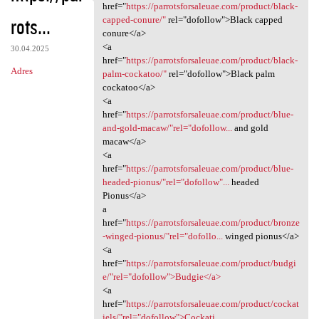
<a href="https:/
href="
https://parrotsforsaleuae.com/product/black-
rots...
capped-conure/"
rel="dofollow">Black capped
conure</a>
<a
30.04.2025
href="
https://parrotsforsaleuae.com/product/black-
Adres
palm-cockatoo/"
rel="dofollow">Black palm
cockatoo</a>
<a
href="
https://parrotsforsaleuae.com/product/blue-
and-gold-macaw/"rel="dofollow...
and gold
macaw</a>
<a
href="
https://parrotsforsaleuae.com/product/blue-
headed-pionus/"rel="dofollow"...
headed
Pionus</a>
a
href="
https://parrotsforsaleuae.com/product/bronze
-winged-pionus/"rel="dofollo...
winged pionus</a>
<a
href="
https://parrotsforsaleuae.com/product/budgi
e/"rel="dofollow">Budgie</a>
<a
href="
https://parrotsforsaleuae.com/product/cockat
iels/"rel="dofollow">Cockati...