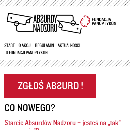
Przejdź
do
treści
START
O AKCJI
REGULAMIN
AKTUALNOŚCI
O FUNDACJI PANOPTYKON
CO NOWEGO?
Starcie Absurdów Nadzoru – jesteś na „tak”