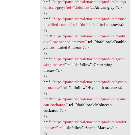
href="
https://parrotsforsaleuae.com/product/congo
-african-grey/"rel="dofollow"...
African grey</a>
<a
href="
https://parrotsforsaleuae.com/product/crimso
n-bellied-conure/"rel="dofol...
bellied conure</a>
<a
href="
https://parrotsforsaleuae.com/product/doubl
e-yellow-headed-amazon/"
rel="dofollow">Double
yellow headed Amazon</a>
<a
href="
https://parrotsforsaleuae.com/product/green-
wing-macaw/"
rel="dofollow">Green wing
macaw</a>
<a
href="
https://parrotsforsaleuae.com/product/hyacin
th-macaw/"
rel="dofollow">Hyacinth macaw</a>
<a
href="
https://parrotsforsaleuae.com/product/moluc
can-cockatoo/"
rel="dofollow">Moluccan
cockatoo</a>
<a
href="
https://parrotsforsaleuae.com/product/scarlet
-macaw/"
rel="dofollow">Scarlet Macaw</a>
<a