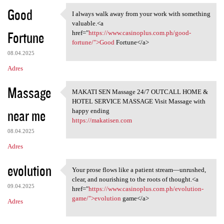
Good
I always walk away from your work with something
I always walk away from your
valuable.<a
Fortune
href="
https://www.casinoplus.com.ph/good-
fortune/">Good
Fortune</a>
08.04.2025
Adres
Massage
MAKATI SEN Massage 24/7 OUTCALL HOME &
MAKATI SEN Massage 24/7
HOTEL SERVICE MASSAGE Visit Massage with
near me
happy ending
https://makatisen.com
08.04.2025
Adres
evolution
Your prose flows like a patient stream—unrushed,
Your prose flows like a
clear, and nourishing to the roots of thought.<a
09.04.2025
href="
https://www.casinoplus.com.ph/evolution-
game/">evolution
game</a>
Adres