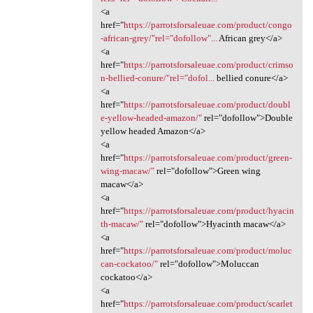
<a
href="
https://parrotsforsaleuae.com/product/congo
-african-grey/"rel="dofollow"...
African grey</a>
<a
href="
https://parrotsforsaleuae.com/product/crimso
n-bellied-conure/"rel="dofol...
bellied conure</a>
<a
href="
https://parrotsforsaleuae.com/product/doubl
e-yellow-headed-amazon/"
rel="dofollow">Double
yellow headed Amazon</a>
<a
href="
https://parrotsforsaleuae.com/product/green-
wing-macaw/"
rel="dofollow">Green wing
macaw</a>
<a
href="
https://parrotsforsaleuae.com/product/hyacin
th-macaw/"
rel="dofollow">Hyacinth macaw</a>
<a
href="
https://parrotsforsaleuae.com/product/moluc
can-cockatoo/"
rel="dofollow">Moluccan
cockatoo</a>
<a
href="
https://parrotsforsaleuae.com/product/scarlet