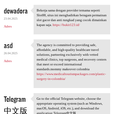
dewadora
Bekerja sama dengan provider ternama seperti
Bekerja sama dengan provider
Slot88, situs ini menghadirkan beragam permainan
23.04.2025
slot gacor dan anti rungkad yang cocok dimainkan
kapan saja.
https://bukit123.id/
Adres
asd
The agency is committed to providing safe,
The agency is committed to
affordable, and high-quality healthcare travel
26.04.2025
solutions, partnering exclusively with vetted
medical clinics, top surgeons, and recovery centers
Adres
that meet or exceed international
standards.mommy makeover colombia
https://www.medicaltourismpackages.com/plastic-
surgery-in-colombia/
Telegram
Go to the official Telegram website, choose the
Go to the official Telegram
appropriate operating system (such as Windows,
中文版
macOS, Android, iOS, etc.), and download the
application:Telegram中文版