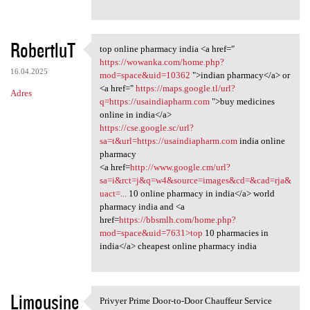
RobertluT
top online pharmacy india <a href="
top online pharmacy india <a
https://wowanka.com/home.php?
16.04.2025
mod=space&uid=10362
">indian pharmacy</a> or
<a href="
https://maps.google.tl/url?
Adres
q=https://usaindiapharm.com
">buy medicines
online in india</a>
https://cse.google.sc/url?
sa=t&url=https://usaindiapharm.com
india online
pharmacy
<a href=
http://www.google.cm/url?
sa=i&rct=j&q=w4&source=images&cd=&cad=rja&
uact=...
10 online pharmacy in india</a> world
pharmacy india and <a
href=
https://bbsmlh.com/home.php?
mod=space&uid=7631>top
10 pharmacies in
india</a> cheapest online pharmacy india
Limousine
Privyer Prime Door-to-Door Chauffeur Service