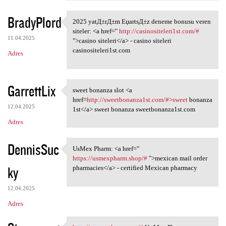
BradyPlord
2025 yatД±rД±m ЕџartsД±z deneme bonusu veren
2025 yatД±rД±m ЕџartsД±z
siteler: <a href="
http://casinositeleri1st.com/#
11.04.2025
">casino siteleri</a> - casino siteleri
casinositeleri1st.com
Adres
GarrettLix
sweet bonanza slot <a
sweet bonanza slot <a href
href=
http://sweetbonanza1st.com/#>sweet
bonanza
12.04.2025
1st</a> sweet bonanza sweetbonanza1st.com
Adres
DennisSuc
UsMex Pharm: <a href="
UsMex Pharm: <a href=" https:
https://usmexpharm.shop/#
">mexican mail order
ky
pharmacies</a> - certified Mexican pharmacy
12.04.2025
Adres