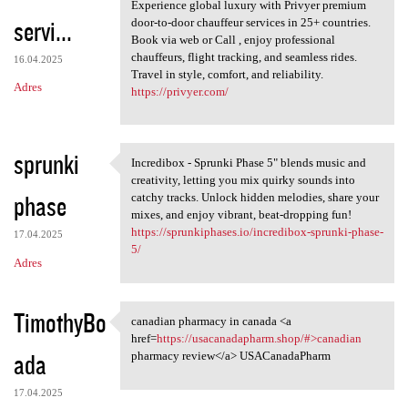
Privyer Prime Door-to-Door
Experience global luxury with Privyer premium
servi...
door-to-door chauffeur services in 25+ countries.
Book via web or Call , enjoy professional
chauffeurs, flight tracking, and seamless rides.
16.04.2025
Travel in style, comfort, and reliability.
Adres
https://privyer.com/
sprunki
Incredibox - Sprunki Phase 5" blends music and
Incredibox - Sprunki Phase 5"
creativity, letting you mix quirky sounds into
phase
catchy tracks. Unlock hidden melodies, share your
mixes, and enjoy vibrant, beat-dropping fun!
https://sprunkiphases.io/incredibox-sprunki-phase-
17.04.2025
5/
Adres
TimothyBo
canadian pharmacy in canada <a
canadian pharmacy in canada
href=
https://usacanadapharm.shop/#>canadian
ada
pharmacy review</a> USACanadaPharm
17.04.2025