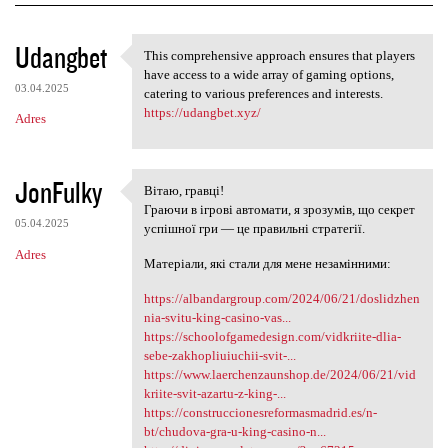
K
Udangbet
This comprehensive approach ensures that players
This comprehensive approach
o
have access to a wide array of gaming options,
03.04.2025
m
catering to various preferences and interests.
https://udangbet.xyz/
Adres
e
n
t
JonFulky
Вітаю, гравці!
Вітаю, гравці!
a
Граючи в ігрові автомати, я зрозумів, що секрет
05.04.2025
успішної гри — це правильні стратегії.
r
Adres
z
Матеріали, які стали для мене незамінними:
e
https://albandargroup.com/2024/06/21/doslidzhen
nia-svitu-king-casino-vas...
https://schoolofgamedesign.com/vidkriite-dlia-
sebe-zakhopliuiuchii-svit-...
https://www.laerchenzaunshop.de/2024/06/21/vid
kriite-svit-azartu-z-king-...
https://construccionesreformasmadrid.es/n-
bt/chudova-gra-u-king-casino-n...