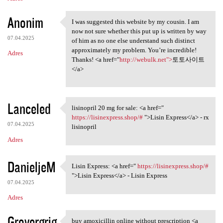
Anonim
I was suggested this website by my cousin. I am
I was suggested this website
now not sure whether this put up is written by way
07.04.2025
of him as no one else understand such distinct
approximately my problem. You’re incredible!
Adres
Thanks! <a href="
http://webulk.net">
토토사이트
</a>
Lanceled
lisinopril 20 mg for sale: <a href="
lisinopril 20 mg for sale: <a
https://lisinexpress.shop/#
">Lisin Express</a> - rx
07.04.2025
lisinopril
Adres
DanieljeM
Lisin Express: <a href="
https://lisinexpress.shop/#
Lisin Express: <a href="
">Lisin Express</a> - Lisin Express
07.04.2025
Adres
Grovergrig
buy amoxicillin online without prescription <a