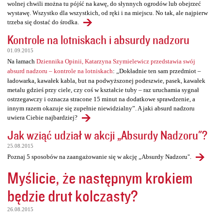
wolnej chwili można tu pójść na kawę, do słynnych ogrodów lub obejrzeć
wystawę. Wszystko dla wszystkich, od ręki i na miejscu. No tak, ale najpierw
trzeba się dostać do środka.
Kontrole na lotniskach i absurdy nadzoru
01.09.2015
Na łamach
Dziennika Opinii, Katarzyna Szymielewicz przedstawia swój
absurd nadzoru – kontrole na lotniskach
: „Dokładnie ten sam przedmiot –
ładowarka, kawałek kabla, but na podwyższonej podeszwie, pasek, kawałek
metalu gdzieś przy ciele, czy coś w kształcie tuby – raz uruchamia sygnał
ostrzegawczy i oznacza stracone 15 minut na dodatkowe sprawdzenie, a
innym razem okazuje się zupełnie niewidzialny”. A jaki absurd nadzoru
uwiera Ciebie najbardziej?
Jak wziąć udział w akcji „Absurdy Nadzoru"?
25.08.2015
Poznaj 5 sposobów na zaangażowanie się w akcję „Absurdy Nadzoru".
Myślicie, że następnym krokiem
będzie drut kolczasty?
26.08.2015