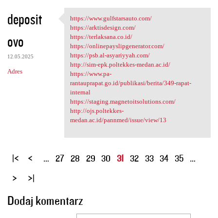
deposit
https://www.gulfstarsauto.com/
https://www.gulfstarsauto.com
https://arktisdesign.com/
ovo
https://terlaksana.co.id/
https://onlinepayslipgenerator.com/
https://psb.al-asyariyyah.com/
12.05.2025
http://sim-epk.poltekkes-medan.ac.id/
Adres
https://www.pa-
rantauprapat.go.id/publikasi/berita/349-rapat-
internal
https://staging.magnetoitsolutions.com/
http://ojs.poltekkes-
medan.ac.id/pannmed/issue/view/13
S
…
27
28
29
30
31
32
33
34
35
…
t
r
o
Dodaj komentarz
n