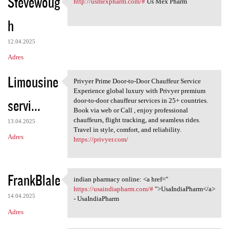
Stevewoug
http://usmexpharm.com/#
Us Mex Pharm
http://usmexpharm.com/# Us
h
12.04.2025
Adres
Limousine
Privyer Prime Door-to-Door Chauffeur Service
Privyer Prime Door-to-Door
Experience global luxury with Privyer premium
servi...
door-to-door chauffeur services in 25+ countries.
Book via web or Call , enjoy professional
chauffeurs, flight tracking, and seamless rides.
13.04.2025
Travel in style, comfort, and reliability.
Adres
https://privyer.com/
FrankBlale
indian pharmacy online: <a href="
indian pharmacy online: <a
https://usaindiapharm.com/#
">UsaIndiaPharm</a>
14.04.2025
- UsaIndiaPharm
Adres