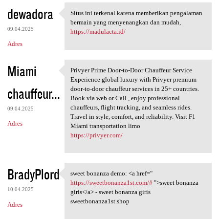
dewadora
Situs ini terkenal karena memberikan pengalaman
Situs ini terkenal karena
bermain yang menyenangkan dan mudah,
09.04.2025
https://madulacta.id/
Adres
Miami
Privyer Prime Door-to-Door Chauffeur Service
Privyer Prime Door-to-Door
Experience global luxury with Privyer premium
chauffeur...
door-to-door chauffeur services in 25+ countries.
Book via web or Call , enjoy professional
chauffeurs, flight tracking, and seamless rides.
09.04.2025
Travel in style, comfort, and reliability. Visit F1
Adres
Miami transportation limo
https://privyer.com/
BradyPlord
sweet bonanza demo: <a href="
sweet bonanza demo: <a href="
https://sweetbonanza1st.com/#
">sweet bonanza
10.04.2025
giris</a> - sweet bonanza giris
sweetbonanza1st.shop
Adres