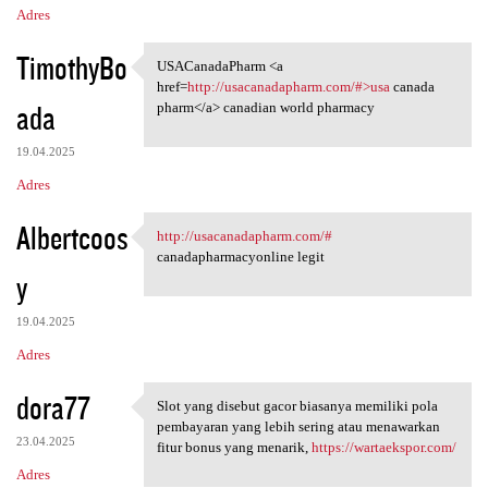
Adres
TimothyBo
USACanadaPharm <a
USACanadaPharm <a href=http:/
href=
http://usacanadapharm.com/#>usa
canada
ada
pharm</a> canadian world pharmacy
19.04.2025
Adres
Albertcoos
http://usacanadapharm.com/#
http://usacanadapharm.com/#
canadapharmacyonline legit
y
19.04.2025
Adres
dora77
Slot yang disebut gacor biasanya memiliki pola
Slot yang disebut gacor
pembayaran yang lebih sering atau menawarkan
23.04.2025
fitur bonus yang menarik,
https://wartaekspor.com/
Adres