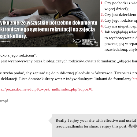
Czy pochodzi z wie
więcej dzieci);
Czy jest dzieckiem
Czy jego rodzice s
Czy ma niepełnosp
Jak wyglądają relac
to wychowywanie d
pozostającą w sepa
rozwiedzioną, chyb
ecko z jego rodzicem”.
 jest wychowywany przez biologicznych rodziców, cytat z formularza: „objęcie ka
e trzeba podać, aby zapisać się do publicznej placówki w Warszawie. Trzeba też 
 deklaracji. Lista domów kultury wraz z indywidualnymi linkami do formularzy
ht
ps://pozaszkolne.edu.pl/zwpek_mdk/index.php?idpoz=1
urząd
Really I enjoy your site with effective and useful 
Really I enjoy your site with
resources.thanks for share. i enjoy this p
6