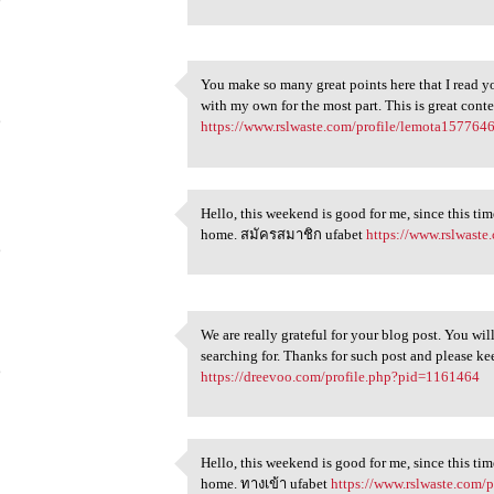
You make so many great points here that I read yo
You make so many great points
with my own for the most part. This is great con
6
https://www.rslwaste.com/profile/lemota1577646
Hello, this weekend is good for me, since this ti
Hello, this weekend is good
home. สมัครสมาชิก ufabet
https://www.rslwaste
6
We are really grateful for your blog post. You will
We are really grateful for
searching for. Thanks for such post and please kee
6
https://dreevoo.com/profile.php?pid=1161464
Hello, this weekend is good for me, since this ti
Hello, this weekend is good
home. ทางเข้า ufabet
https://www.rslwaste.com/