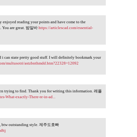
hly enjoyed reading your points and have come to the
em. You are great. 밤알바
https://articlescad.com/essential-
 i can state pretty good stuff. I will definitely bookmark your
.com/multusotri/astzbnthmdd.htm?22328=12092
een trying to find. Thank you for writing this information. 레플
es-What-exactly-There-re-in-ad...
ve (:, btw outstanding style. 제주도호빠
s8tj