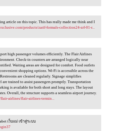
ng article on this topic. This has really made me think and I
exclusive.com/products/zarif-formals-collection24-zrf-01-r...
pport high passenger volumes efficiently. The Flair Airlines
ironment. Check-in counters are arranged logically near
entified. Waiting areas are designed for comfort. Food outlets
 convenient shopping options. Wi-Fi is accessible across the
 Restrooms are cleaned regularly. Signage simplifies
el are trained to assist passengers promptly. Transportation
rking is available for both short and long stays. The layout
es. Overall, the structure supports a seamless airport journey.
air-airlines/flair-airlines-termin...
abet เว็บแม่ เข้าสู่ระบบ
login37