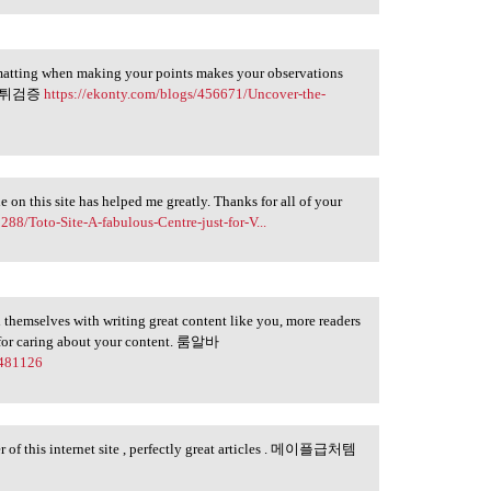
ormatting when making your points makes your observations
u. 먹튀검증
https://ekonty.com/blogs/456671/Uncover-the-
e on this site has helped me greatly. Thanks for all of your
288/Toto-Site-A-fabulous-Centre-just-for-V...
d themselves with writing great content like you, more readers
u for caring about your content. 룸알바
#481126
r of this internet site , perfectly great articles . 메이플급처템