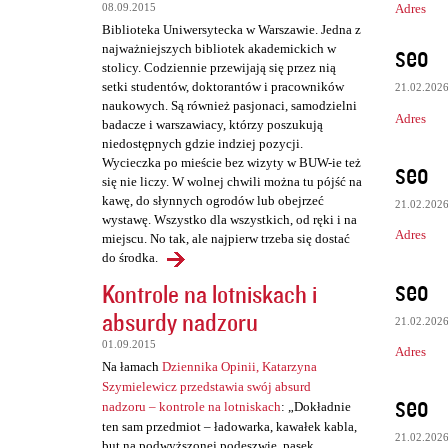
Adres
08.09.2015
e
Biblioteka Uniwersytecka w Warszawie. Jedna z
n
seo
najważniejszych bibliotek akademickich w
t
stolicy. Codziennie przewijają się przez nią
setki studentów, doktorantów i pracowników
21.02.202
a
naukowych. Są również pasjonaci, samodzielni
Adres
r
badacze i warszawiacy, którzy poszukują
niedostępnych gdzie indziej pozycji.
z
seo
Wycieczka po mieście bez wizyty w BUW-ie też
e
się nie liczy. W wolnej chwili można tu pójść na
kawę, do słynnych ogrodów lub obejrzeć
21.02.202
wystawę. Wszystko dla wszystkich, od ręki i na
Adres
miejscu. No tak, ale najpierw trzeba się dostać
do środka.
seo
Kontrole na lotniskach i
absurdy nadzoru
21.02.202
01.09.2015
Adres
Na łamach
Dziennika Opinii, Katarzyna
Szymielewicz przedstawia swój absurd
seo
nadzoru – kontrole na lotniskach
: „Dokładnie
ten sam przedmiot – ładowarka, kawałek kabla,
21.02.202
but na podwyższonej podeszwie, pasek,