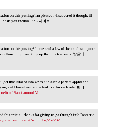
ation on this posting? I'm pleased I discovered it though, ill
ional posts you include. 오피사이트
ation on this posting?I have read a few of the articles on your
s a million and please keep up the effective work. 밤알바
I get that kind of info written in such a perfect approach?
g on, and I have been at the look out for such info. 반티
nefit-of-Banti-around-Ve...
d this article .. thanks for giving us go through info.Fantastic
ergypowerworld.co.uk/read-blog/257232