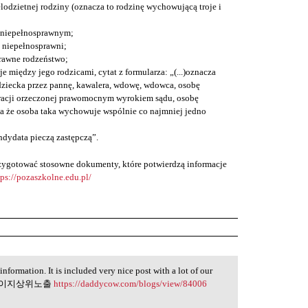
lodzietnej rodziny (oznacza to rodzinę wychowującą troje i
 niepełnosprawnym;
ą niepełnosprawni;
rawne rodzeństwo;
je między jego rodzicami, cytat z formularza: „(...)oznacza
ziecka przez pannę, kawalera, wdowę, wdowca, osobę
racji orzeczonej prawomocnym wyrokiem sądu, osobę
a że osoba taka wychowuje wspólnie co najmniej jedno
ndydata pieczą zastępczą”.
przygotować stosowne dokumenty, które potwierdzą informacje
tps://pozaszkolne.edu.pl/
information. It is included very nice post with a lot of our
ost. 홈페이지상위노출
https://daddycow.com/blogs/view/84006