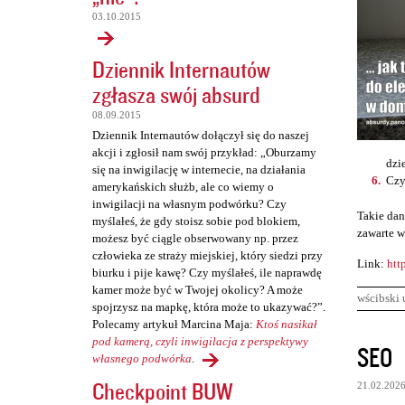
03.10.2015
Dziennik Internautów
zgłasza swój absurd
08.09.2015
Dziennik Internautów dołączył się do naszej
akcji i zgłosił nam swój przykład: „Oburzamy
dzi
się na inwigilację w internecie, na działania
Czy
amerykańskich służb, ale co wiemy o
inwigilacji na własnym podwórku? Czy
Takie dan
myślałeś, że gdy stoisz sobie pod blokiem,
zawarte w
możesz być ciągle obserwowany np. przez
człowieka ze straży miejskiej, który siedzi przy
Link:
htt
biurku i pije kawę? Czy myślałeś, ile naprawdę
kamer może być w Twojej okolicy? A może
wścibski 
spojrzysz na mapkę, która może to ukazywać?”.
Polecamy artykuł Marcina Maja:
Ktoś nasikał
K
pod kamerą, czyli inwigilacja z perspektywy
SEO
własnego podwórka
.
o
Checkpoint BUW
21.02.202
m