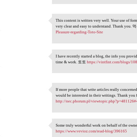
This content is written very well. Your use of f
This content is written very
very clear and easy to understand. Thank yo
6
Pleasure-regarding-Toto-Site
I have recently started a blog, the info you provid
I have recently started a
time & work. 토토
https://vintfint.com/blogs/108
6
If more people that write articles really concerne
If more people that write
would be interested in their writings. Thank yo
6
http://nec.phorum.pl/viewtopic.php?p=481126
Some truly wonderful work on behalf of the owne
Some truly wonderful work on
https://www.vevioz.com/read-blog/396165
6