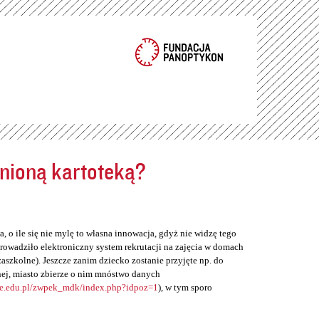
ełnioną kartoteką?
, o ile się nie mylę to własna innowacja, gdyż nie widzę tego
rowadziło elektroniczny system rekrutacji na zajęcia w domach
zaszkolne). Jeszcze zanim dziecko zostanie przyjęte np. do
ej, miasto zbierze o nim mnóstwo danych
ne.edu.pl/zwpek_mdk/index.php?idpoz=1
), w tym sporo