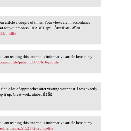
ur article a couple of times. Your views are in accordance
tent for your readers. UFABET ยูฟ่า เว็บพนันยอดนิยม
58/profile
me i am reading this enormous informative article here at my
.com/profile/pahepo88777616/profile
 find a lot of approaches after visiting your post. I was exactly
p it up. Great work. ufabet มือถือ
me i am reading this enormous informative article here at my
profile/memax5152172625/profile