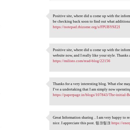
Positive site, where did u come up with the inform
Positive site, where did u
be checking back soon to find out what addit
6
https://notepad.rhizome.org/s/FPUBY9Z2I
Positive site, where did u come up with the inform
Positive site, where did u
website now, and I really like your style. Thank
6
https://milisto.com/read-blog/22156
Thanks for a very interesting blog. What else may 
Thanks for a very interesting
I’ve a undertaking that I am simply now operatin
6
https://paperpage.in/blogs/107843/The-initial-Be
Great Information sharing .. I am very happy to rea
Great Information sharing ..
nice. I appreciate this post. 링크링크
https://en
6