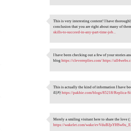
This is very interesting content! I have thoroug
This is very interesting
conclusion that you are right about many of th
6
skills-to-succeed-in-any-part-time-job...
I have been checking out a few of your stories and
I have been checking out a
blog
https://cleverreplies.com/
https://all4webs
6
This is actually the kind of information I have b
This is actually the kind of
리카
https://pakhie.com/blogs/85218/Replica-Sit
6
Merely a smiling visitant here to share the lo
Merely a smiling visitant
https://wakelet.com/wake/evVduBJjsYHSw0u_E
6