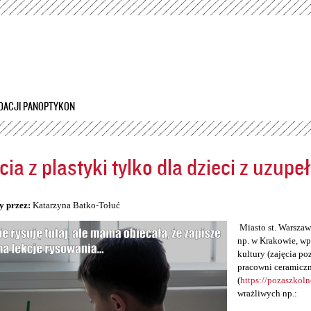
Przejdź
do
treści
DACJI PANOPTYKON
cia z plastyki tylko dla dzieci z uzup
5
y przez:
Katarzyna Batko-Tołuć
Miasto st. Warszawa
np. w Krakowie, wp
kultury (zajęcia po
pracowni ceramiczn
(
https://pozaszkol
wrażliwych np.: