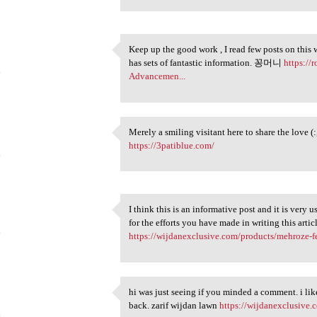
Keep up the good work , I read few posts on this 
Keep up the good work , I
has sets of fantastic information. 꽁머니
https://
6
Advancemen...
Merely a smiling visitant here to share the love (:
Merely a smiling visitant
https://3patiblue.com/
6
I think this is an informative post and it is very
I think this is an
for the efforts you have made in writing this artic
6
https://wijdanexclusive.com/products/mehroze-fes
hi was just seeing if you minded a comment. i lik
hi was just seeing if you
back. zarif wijdan lawn
https://wijdanexclusive.
6