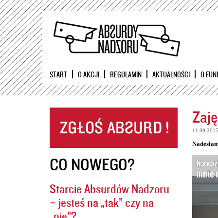
START
O AKCJI
REGULAMIN
AKTUALNOŚCI
O FUN
Zaję
11.09.201
Nadesłan
CO NOWEGO?
Starcie Absurdów Nadzoru
– jesteś na „tak” czy na
„nie”?