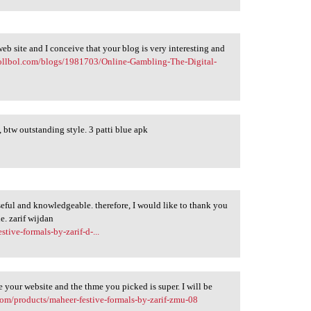
web site and I conceive that your blog is very interesting and
rollbol.com/blogs/1981703/Online-Gambling-The-Digital-
, btw outstanding style. 3 patti blue apk
 useful and knowledgeable. therefore, I would like to thank you
le. zarif wijdan
tive-formals-by-zarif-d-...
e your website and the thme you picked is super. I will be
com/products/maheer-festive-formals-by-zarif-zmu-08