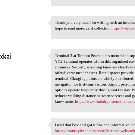
Thank you very much for writing such an interesti
Thank you very much for
hope to read more. zarif collection
https://wijdan
6
xkai
Terminal 3 at Toronto Pearson is structured to su
Terminal 3 at Toronto Pearson
YYZ Terminal operates within this organized env
6
entrances. Security screening lanes are clearly id
offer diverse meal choices. Retail spaces provide
terminal. Charging points are widely distributed.
navigation for first-time visitors. Airport personn
options operate frequently throughout the day. Pa
reduces walking distance between services and gat
know more:
https://www.findairportterminal.com/fl
I read that Post and got it fine and informative. uf
I read that Post and got it
https://roomstyler.com/users/ufabetmainwebsite
6