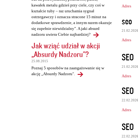
kawałek metalu gdzieś przy ciele, czy coś w
Adres
kształcie tuby – raz uruchamia sygnał
ostrzegawczy i oznacza stracone 15 minut na
seo
dodatkowe sprawdzenie, a innym razem okazuje
się zupełnie niewidzialny”. A jaki absurd
21.02.202
nadzoru uwiera Ciebie najbardziej?
Adres
Jak wziąć udział w akcji
„Absurdy Nadzoru"?
SEO
25.08.2015
21.02.202
Poznaj 5 sposobów na zaangażowanie się w
akcję „Absurdy Nadzoru".
Adres
SEO
22.02.202
Adres
SEO
22.02.202