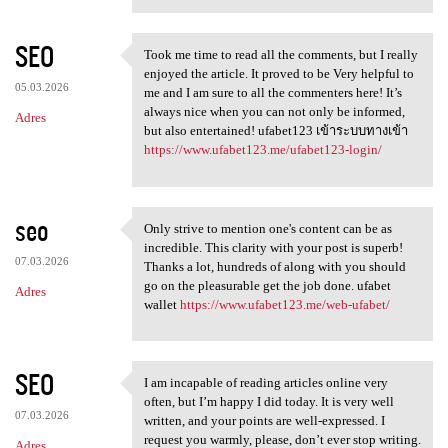
SEO
Took me time to read all the comments, but I really
Took me time to read all the
enjoyed the article. It proved to be Very helpful to
05.03.2026
me and I am sure to all the commenters here! It’s
always nice when you can not only be informed,
Adres
but also entertained! ufabet123 เข้าระบบทางเข้า
https://www.ufabet123.me/ufabet123-login/
seo
Only strive to mention one's content can be as
Only strive to mention one's
incredible. This clarity with your post is superb!
07.03.2026
Thanks a lot, hundreds of along with you should
go on the pleasurable get the job done. ufabet
Adres
wallet
https://www.ufabet123.me/web-ufabet/
SEO
I am incapable of reading articles online very
I am incapable of reading
often, but I’m happy I did today. It is very well
07.03.2026
written, and your points are well-expressed. I
request you warmly, please, don’t ever stop writing.
Adres