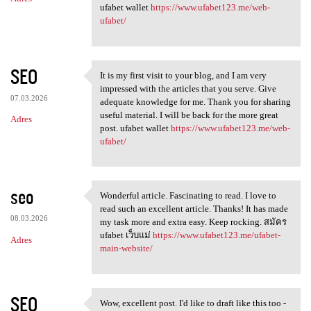
ufabet wallet
https://www.ufabet123.me/web-
ufabet/
SEO
It is my first visit to your blog, and I am very
It is my first visit to your
impressed with the articles that you serve. Give
07.03.2026
adequate knowledge for me. Thank you for sharing
useful material. I will be back for the more great
Adres
post. ufabet wallet
https://www.ufabet123.me/web-
ufabet/
seo
Wonderful article. Fascinating to read. I love to
Wonderful article.
read such an excellent article. Thanks! It has made
08.03.2026
my task more and extra easy. Keep rocking. สมัคร
ufabet เว็บแม่
https://www.ufabet123.me/ufabet-
Adres
main-website/
SEO
Wow, excellent post. I'd like to draft like this too -