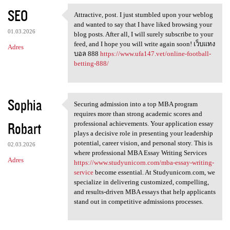
SEO
Attractive, post. I just stumbled upon your weblog
Attractive, post. I just
and wanted to say that I have liked browsing your
01.03.2026
blog posts. After all, I will surely subscribe to your
feed, and I hope you will write again soon! เว็บแทง
Adres
บอล 888
https://www.ufa147.vet/online-football-
betting-888/
Sophia
Securing admission into a top MBA program
Securing admission into a top
requires more than strong academic scores and
Robart
professional achievements. Your application essay
plays a decisive role in presenting your leadership
potential, career vision, and personal story. This is
02.03.2026
where professional MBA Essay Writing Services
Adres
https://www.studyunicorn.com/mba-essay-writing-
service
become essential. At Studyunicorn.com, we
specialize in delivering customized, compelling,
and results-driven MBA essays that help applicants
stand out in competitive admissions processes.