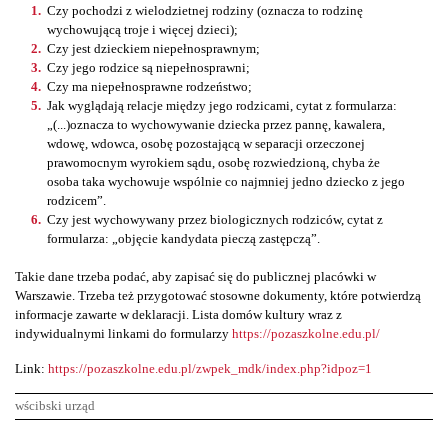
Czy pochodzi z wielodzietnej rodziny (oznacza to rodzinę
wychowującą troje i więcej dzieci);
Czy jest dzieckiem niepełnosprawnym;
Czy jego rodzice są niepełnosprawni;
Czy ma niepełnosprawne rodzeństwo;
Jak wyglądają relacje między jego rodzicami, cytat z formularza:
„(...)oznacza to wychowywanie dziecka przez pannę, kawalera,
wdowę, wdowca, osobę pozostającą w separacji orzeczonej
prawomocnym wyrokiem sądu, osobę rozwiedzioną, chyba że
osoba taka wychowuje wspólnie co najmniej jedno dziecko z jego
rodzicem”.
Czy jest wychowywany przez biologicznych rodziców, cytat z
formularza: „objęcie kandydata pieczą zastępczą”.
Takie dane trzeba podać, aby zapisać się do publicznej placówki w
Warszawie. Trzeba też przygotować stosowne dokumenty, które potwierdzą
informacje zawarte w deklaracji. Lista domów kultury wraz z
indywidualnymi linkami do formularzy
https://pozaszkolne.edu.pl/
Link:
https://pozaszkolne.edu.pl/zwpek_mdk/index.php?idpoz=1
wścibski urząd