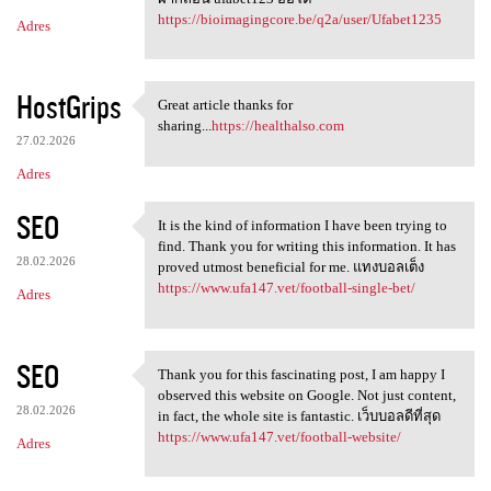
https://bioimagingcore.be/q2a/user/Ufabet1235
Adres
HostGrips
Great article thanks for
Great article thanks for
sharing...
https://healthalso.com
27.02.2026
Adres
SEO
It is the kind of information I have been trying to
It is the kind of information
find. Thank you for writing this information. It has
28.02.2026
proved utmost beneficial for me. แทงบอลเต็ง
https://www.ufa147.vet/football-single-bet/
Adres
SEO
Thank you for this fascinating post, I am happy I
Thank you for this
observed this website on Google. Not just content,
28.02.2026
in fact, the whole site is fantastic. เว็บบอลดีที่สุด
https://www.ufa147.vet/football-website/
Adres