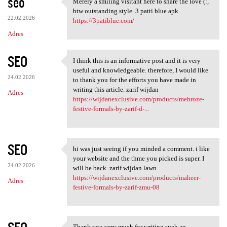
seo
Merely a smiling visitant here to share the love (:,
Merely a smiling visitant
btw outstanding style. 3 patti blue apk
22.02.2026
https://3patiblue.com/
Adres
SEO
I think this is an informative post and it is very
I think this is an
useful and knowledgeable. therefore, I would like
24.02.2026
to thank you for the efforts you have made in
writing this article. zarif wijdan
Adres
https://wijdanexclusive.com/products/mehroze-
festive-formals-by-zarif-d-...
SEO
hi was just seeing if you minded a comment. i like
hi was just seeing if you
your website and the thme you picked is super. I
24.02.2026
will be back. zarif wijdan lawn
https://wijdanexclusive.com/products/maheer-
Adres
festive-formals-by-zarif-zmu-08
Thank you very much for writing such an