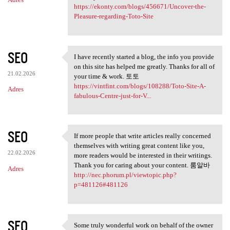
https://ekonty.com/blogs/456671/Uncover-the-
Pleasure-regarding-Toto-Site
SEO
I have recently started a blog, the info you provide
I have recently started a
on this site has helped me greatly. Thanks for all of
21.02.2026
your time & work. 토토
https://vintfint.com/blogs/108288/Toto-Site-A-
Adres
fabulous-Centre-just-for-V...
SEO
If more people that write articles really concerned
If more people that write
themselves with writing great content like you,
22.02.2026
more readers would be interested in their writings.
Thank you for caring about your content. 룸알바
Adres
http://nec.phorum.pl/viewtopic.php?
p=481126#481126
SEO
Some truly wonderful work on behalf of the owner