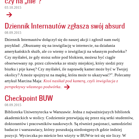
czy na „nie”?
03.10.2015
Dziennik Internautów zgłasza swój absurd
08.09.2015
Dziennik Internautów dołączył się do naszej akcji i zgłosił nam swój
przykład: „Oburzamy się na inwigilację w internecie, na działania
amerykańskich służb, ale co wiemy o inwigilacji na własnym podwórku?
Czy myślałeś, że gdy stoisz sobie pod blokiem, możesz być ciągle
obserwowany np. przez człowieka ze straży miejskiej, który siedzi przy
biurku i pije kawę? Czy myślałeś, ile naprawdę kamer może być w Twojej
okolicy? A może spojrzysz na mapkę, która może to ukazywać?”. Polecamy
artykuł Marcina Maja:
Ktoś nasikał pod kamerą, czyli inwigilacja z
perspektywy własnego podwórka
.
Checkpoint BUW
08.09.2015
Biblioteka Uniwersytecka w Warszawie. Jedna z najważniejszych bibliotek
akademickich w stolicy. Codziennie przewijają się przez nią setki studentów,
doktorantów i pracowników naukowych. Są również pasjonaci, samodzielni
badacze i warszawiacy, którzy poszukują niedostępnych gdzie indziej
pozycji. Wycieczka po mieście bez wizyty w BUW-ie też się nie liczy. W