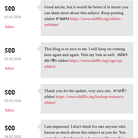
seo
Good artcile, but it would be better if in future you
Good artcile, but it would be
can share more about this subject. Keep posting.
02.03.2026
ufabet สายตรง
https://www.ufa88s.ing/ufabet-
webmae/
Adres
seo
This blog is so nice to me. I will keep on coming
This blog is so nice to me. I
here again and again. Visit my link as well.. สมัคร
02.03.2026
สมาชิก ufabet
https://www.ufa88s.ing/sign-up-
ufabet/
Adres
seo
Thank you for the update, very nice site.. ทางเข้า
Thank you for the update,
ufabet
https://www.ufa88s.ing/backup-entrance-
03.03.2026
ufabet/
Adres
seo
I am impressed. I don't think Ive met anyone who
I am impressed. I don't think
knows as much about this subject as you do. You
04.03.2026