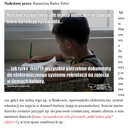
Nadesłany przez:
Katarzyna Batko-Tołuć
Mi
asto
st.
War
sza
wa,
o
ile
się
nie
myl
ę to
wła
sna
inn
owa
cja, gdyż nie widzę tego np. w Krakowie, wprowadziło elektroniczny system
rekrutacji na zajęcia w domach kultury (zajęcia pozaszkolne). Jeszcze zanim
dziecko zostanie przyjęte np. do pracowni ceramicznej, miasto zbierze o nim
mnóstwo danych (
https://pozaszkolne.edu.pl/zwpek_mdk/index.php?
idpoz=1
), w tym sporo wrażliwych np.: