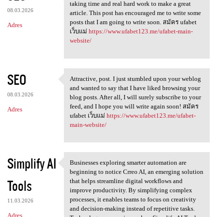
Wow, excellent post. I'd like
taking time and real hard work to make a great
08.03.2026
article. This post has encouraged me to write some
posts that I am going to write soon. สมัคร ufabet
Adres
เว็บแม่
https://www.ufabet123.me/ufabet-main-
website/
SEO
Attractive, post. I just stumbled upon your weblog
Attractive, post. I just
and wanted to say that I have liked browsing your
08.03.2026
blog posts. After all, I will surely subscribe to your
feed, and I hope you will write again soon! สมัคร
Adres
ufabet เว็บแม่
https://www.ufabet123.me/ufabet-
main-website/
Simplify AI
Businesses exploring smarter automation are
Businesses exploring smarter
beginning to notice Crreo AI, an emerging solution
Tools
that helps streamline digital workflows and
improve productivity. By simplifying complex
processes, it enables teams to focus on creativity
11.03.2026
and decision-making instead of repetitive tasks.
Adres