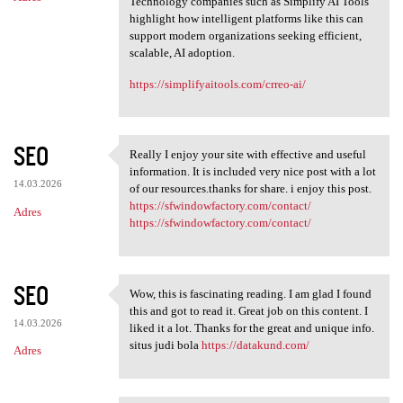
Technology companies such as Simplify AI Tools
highlight how intelligent platforms like this can
support modern organizations seeking efficient,
scalable, AI adoption.
https://simplifyaitools.com/crreo-ai/
SEO
Really I enjoy your site with effective and useful
Really I enjoy your site with
information. It is included very nice post with a lot
14.03.2026
of our resources.thanks for share. i enjoy this post.
https://sfwindowfactory.com/contact/
Adres
https://sfwindowfactory.com/contact/
SEO
Wow, this is fascinating reading. I am glad I found
Wow, this is fascinating
this and got to read it. Great job on this content. I
14.03.2026
liked it a lot. Thanks for the great and unique info.
situs judi bola
https://datakund.com/
Adres