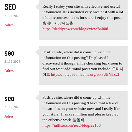
K
SEO
Really I enjoy your site with effective and useful
Really I enjoy your site with
o
information. It is included very nice post with a lot
21.02.2026
m
of our resources.thanks for share. i enjoy this post.
홈페이지상위노출
Adres
e
https://daddycow.com/blogs/view/84006
n
t
seo
a
Positive site, where did u come up with the
Positive site, where did u
information on this posting? I'm pleased I
r
21.02.2026
discovered it though, ill be checking back soon to
z
find out what additional posts you include. 오피사
Adres
이트
https://notepad.rhizome.org/s/FPUBY9Z2I
e
seo
Positive site, where did u come up with the
Positive site, where did u
information on this posting?I have read a few of
21.02.2026
the articles on your website now, and I really like
your style. Thanks a million and please keep up
Adres
the effective work. 밤알바
https://milisto.com/read-blog/22156