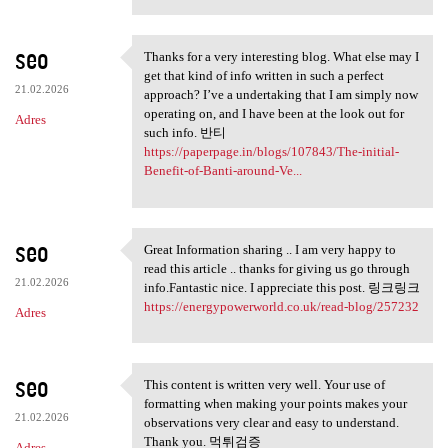
seo
Thanks for a very interesting blog. What else may I
Thanks for a very interesting
get that kind of info written in such a perfect
21.02.2026
approach? I’ve a undertaking that I am simply now
operating on, and I have been at the look out for
Adres
such info. 반티
https://paperpage.in/blogs/107843/The-initial-
Benefit-of-Banti-around-Ve...
seo
Great Information sharing .. I am very happy to
Great Information sharing ..
read this article .. thanks for giving us go through
21.02.2026
info.Fantastic nice. I appreciate this post. 링크링크
https://energypowerworld.co.uk/read-blog/257232
Adres
seo
This content is written very well. Your use of
This content is written very
formatting when making your points makes your
21.02.2026
observations very clear and easy to understand.
Thank you. 먹튀검증
Adres