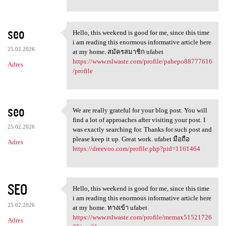
seo
Hello, this weekend is good for me, since this time
Hello, this weekend is good
i am reading this enormous informative article here
25.02.2026
at my home. สมัครสมาชิก ufabet
https://www.rslwaste.com/profile/pahepo88777616
Adres
/profile
seo
We are really grateful for your blog post. You will
We are really grateful for
find a lot of approaches after visiting your post. I
25.02.2026
was exactly searching for. Thanks for such post and
please keep it up. Great work. ufabet มือถือ
Adres
https://dreevoo.com/profile.php?pid=1161464
SEO
Hello, this weekend is good for me, since this time
Hello, this weekend is good
i am reading this enormous informative article here
25.02.2026
at my home. ทางเข้า ufabet
https://www.rslwaste.com/profile/memax51521726
Adres