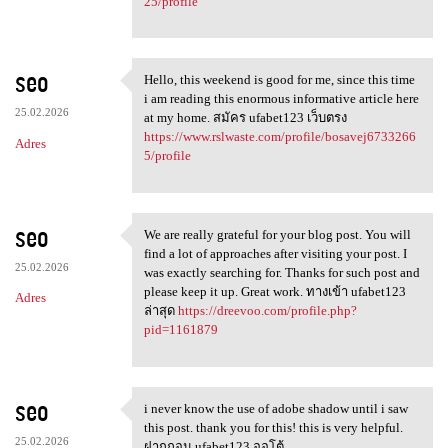
25/profile
seo
Hello, this weekend is good for me, since this time
Hello, this weekend is good
i am reading this enormous informative article here
25.02.2026
at my home. สมัคร ufabet123 เว็บตรง
https://www.rslwaste.com/profile/bosavej6733266
Adres
5/profile
seo
We are really grateful for your blog post. You will
We are really grateful for
find a lot of approaches after visiting your post. I
25.02.2026
was exactly searching for. Thanks for such post and
please keep it up. Great work. ทางเข้า ufabet123
Adres
ล่าสุด
https://dreevoo.com/profile.php?
pid=1161879
seo
i never know the use of adobe shadow until i saw
i never know the use of adobe
this post. thank you for this! this is very helpful.
25.02.2026
ฝากถอน ufabet123 ออโต้