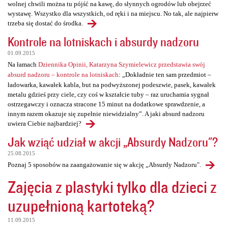
wolnej chwili można tu pójść na kawę, do słynnych ogrodów lub obejrzeć
wystawę. Wszystko dla wszystkich, od ręki i na miejscu. No tak, ale najpierw
trzeba się dostać do środka.
Kontrole na lotniskach i absurdy nadzoru
01.09.2015
Na łamach
Dziennika Opinii, Katarzyna Szymielewicz przedstawia swój
absurd nadzoru – kontrole na lotniskach
: „Dokładnie ten sam przedmiot –
ładowarka, kawałek kabla, but na podwyższonej podeszwie, pasek, kawałek
metalu gdzieś przy ciele, czy coś w kształcie tuby – raz uruchamia sygnał
ostrzegawczy i oznacza stracone 15 minut na dodatkowe sprawdzenie, a
innym razem okazuje się zupełnie niewidzialny”. A jaki absurd nadzoru
uwiera Ciebie najbardziej?
Jak wziąć udział w akcji „Absurdy Nadzoru"?
25.08.2015
Poznaj 5 sposobów na zaangażowanie się w akcję „Absurdy Nadzoru".
Zajęcia z plastyki tylko dla dzieci z
uzupełnioną kartoteką?
11.09.2015