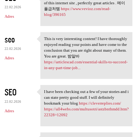
Some truly wonderful work on
of this internet site , perfectly great articles . 메이
22.02.2026
플급처템
https://www.vevioz.com/read-
blog/396165
Adres
seo
This is very interesting content! I have thoroughly
This is very interesting
enjoyed reading your points and have come to the
22.02.2026
conclusion that you are right about many of them.
You are great. 밤알바
Adres
https://articlescad.com/essential-skills-to-succeed-
in-any-part-time-job...
SEO
I have been checking out a few of your stories and i
I have been checking out a
can state pretty good stuff. I will definitely
22.02.2026
bookmark your blog
https://cleverreplies.com/
https://all4webs.com/multusotri/astzbnthmdd.htm?
Adres
22328=12092