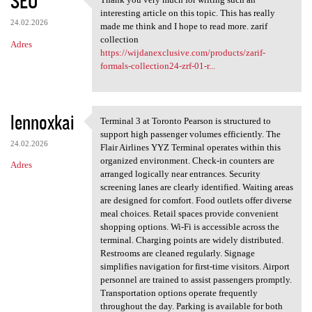
SEO
Thank you very much for
interesting article on this topic. This has really
24.02.2026
made me think and I hope to read more. zarif
collection
Adres
https://wijdanexclusive.com/products/zarif-
formals-collection24-zrf-01-r...
lennoxkai
Terminal 3 at Toronto Pearson is structured to
Terminal 3 at Toronto Pearson
support high passenger volumes efficiently. The
24.02.2026
Flair Airlines YYZ Terminal operates within this
organized environment. Check-in counters are
Adres
arranged logically near entrances. Security
screening lanes are clearly identified. Waiting areas
are designed for comfort. Food outlets offer diverse
meal choices. Retail spaces provide convenient
shopping options. Wi-Fi is accessible across the
terminal. Charging points are widely distributed.
Restrooms are cleaned regularly. Signage
simplifies navigation for first-time visitors. Airport
personnel are trained to assist passengers promptly.
Transportation options operate frequently
throughout the day. Parking is available for both