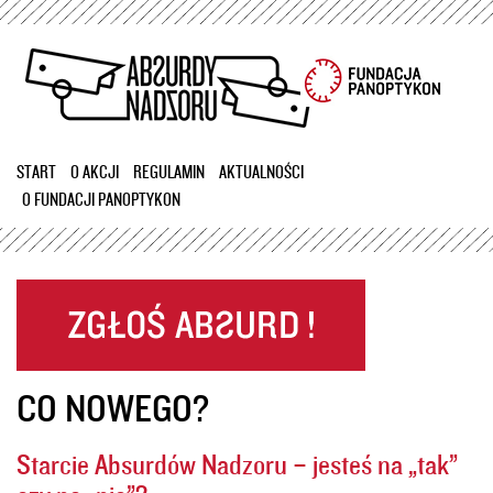
Przejdź
do
treści
START
O AKCJI
REGULAMIN
AKTUALNOŚCI
O FUNDACJI PANOPTYKON
CO NOWEGO?
Starcie Absurdów Nadzoru – jesteś na „tak”