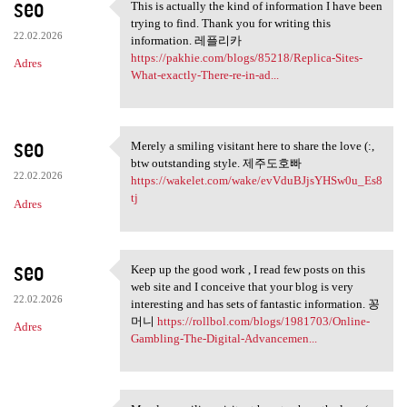
seo
This is actually the kind of information I have been
This is actually the kind of
trying to find. Thank you for writing this
22.02.2026
information. 레플리카
https://pakhie.com/blogs/85218/Replica-Sites-
Adres
What-exactly-There-re-in-ad...
seo
Merely a smiling visitant here to share the love (:,
Merely a smiling visitant
btw outstanding style. 제주도호빠
22.02.2026
https://wakelet.com/wake/evVduBJjsYHSw0u_Es8
tj
Adres
seo
Keep up the good work , I read few posts on this
Keep up the good work , I
web site and I conceive that your blog is very
22.02.2026
interesting and has sets of fantastic information. 꽁
머니
https://rollbol.com/blogs/1981703/Online-
Adres
Gambling-The-Digital-Advancemen...