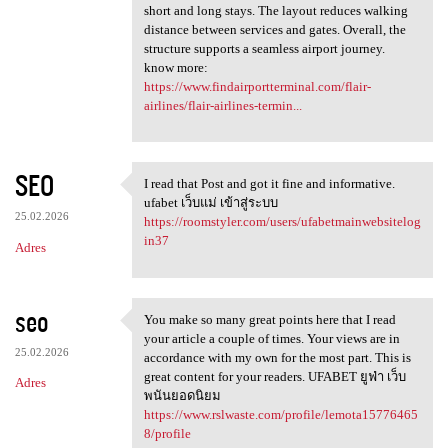
short and long stays. The layout reduces walking
distance between services and gates. Overall, the
structure supports a seamless airport journey.
know more:
https://www.findairportterminal.com/flair-
airlines/flair-airlines-termin...
SEO
I read that Post and got it fine and informative.
I read that Post and got it
ufabet เว็บแม่ เข้าสู่ระบบ
25.02.2026
https://roomstyler.com/users/ufabetmainwebsitelog
in37
Adres
seo
You make so many great points here that I read
You make so many great points
your article a couple of times. Your views are in
25.02.2026
accordance with my own for the most part. This is
great content for your readers. UFABET ยูฟ่า เว็บ
Adres
พนันยอดนิยม
https://www.rslwaste.com/profile/lemota15776465
8/profile