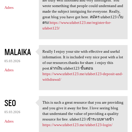
are truly well informed and very intelligent. You
wrote something that people could understand and
Adres
made the subject intriguing for everyone. Really,
great blog you have got here. สมัคร ufabet123 เว็บ
ตรง
https://www.ufabet123.me/register-for-
ufabet123/
MALAIKA
Really I enjoy your site with effective and useful
Really I enjoy your site with
information. It is included very nice post with a lot
05.03.2026
of our resources.thanks for share. i enjoy this
post.ฝากเงิน ufabet123 ขั้นตอน
Adres
https://www.ufabet123.me/ufabet123-deposit-and-
withdrawal/
SEO
This is such a great resource that you are providing
This is such a great resource
and you give it away for free. I love seeing blog
05.03.2026
that understand the value of providing a quality
resource for free. ufabet123 เข้าระบบทางเข้า
Adres
https://www.ufabet123.me/ufabet123-login/