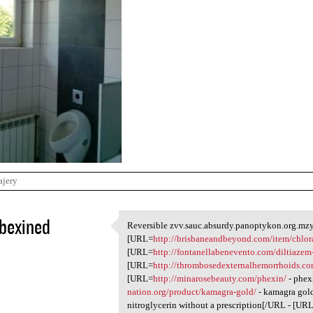
ajery
bexined
Reversible zvv.sauc.absurdy.panoptykon.org.mzy.
Reversible zvv.sauc.absurdy
[URL=
http://brisbaneandbeyond.com/item/chlo
1
[URL=
http://fontanellabenevento.com/diltiazem
[URL=
http://thrombosedexternalhemorrhoids.co
[URL=
http://minarosebeauty.com/phexin/
- phex
nation.org/product/kamagra-gold/
- kamagra gol
nitroglycerin without a prescription[/URL - [UR