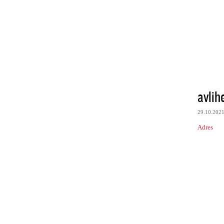
avlih
29.10.202
Adres