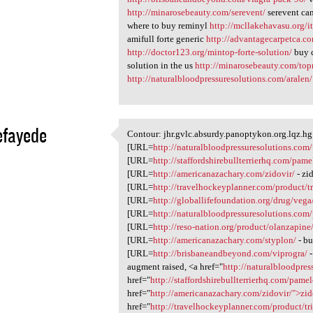
http://minarosebeauty.com/serevent/
serevent ca
where to buy reminyl
http://mcllakehavasu.org/i
amifull forte generic
http://advantagecarpetca.co
http://doctor123.org/mintop-forte-solution/
buy c
solution in the us
http://minarosebeauty.com/topr
http://naturalbloodpressuresolutions.com/aralen/
efayede
Contour: jhr.gvlc.absurdy.panoptykon.org.lqz.hg 
Contour: jhr.gvlc.absurdy
[URL=
http://naturalbloodpressuresolutions.com/
1
[URL=
http://staffordshirebullterrierhq.com/pame
[URL=
http://americanazachary.com/zidovir/
- zi
[URL=
http://travelhockeyplanner.com/product/t
[URL=
http://globallifefoundation.org/drug/vega
[URL=
http://naturalbloodpressuresolutions.com/
[URL=
http://reso-nation.org/product/olanzapine
[URL=
http://americanazachary.com/styplon/
- bu
[URL=
http://brisbaneandbeyond.com/viprogra/
-
augment raised, <a href="
http://naturalbloodpres
href="
http://staffordshirebullterrierhq.com/pam
href="
http://americanazachary.com/zidovir/">zid
href="
http://travelhockeyplanner.com/product/t