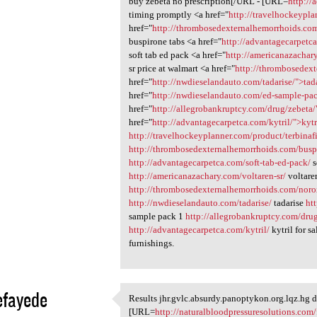
buy zebeta no prescription[/URL - [URL=
http://
timing promptly <a href="
http://travelhockeypla
href="
http://thrombosedexternalhemorrhoids.co
buspirone tabs <a href="
http://advantagecarpetca
soft tab ed pack <a href="
http://americanazachary
sr price at walmart <a href="
http://thrombosedex
href="
http://nwdieselandauto.com/tadarise/">tad
href="
http://nwdieselandauto.com/ed-sample-pa
href="
http://allegrobankruptcy.com/drug/zebeta/
href="
http://advantagecarpetca.com/kytril/">kytr
http://travelhockeyplanner.com/product/terbinaf
http://thrombosedexternalhemorrhoids.com/busp
http://advantagecarpetca.com/soft-tab-ed-pack/
s
http://americanazachary.com/voltaren-sr/
voltaren
http://thrombosedexternalhemorrhoids.com/noro
http://nwdieselandauto.com/tadarise/
tadarise
ht
sample pack 1
http://allegrobankruptcy.com/dru
http://advantagecarpetca.com/kytril/
kytril for sa
furnishings.
efayede
Results jhr.gvlc.absurdy.panoptykon.org.lqz.hg d
Results jhr.gvlc.absurdy
[URL=
http://naturalbloodpressuresolutions.com/