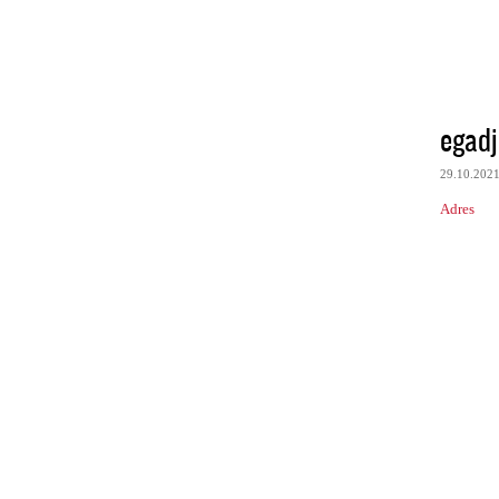
egadj
29.10.202
Adres