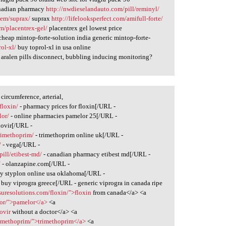
nadian pharmacy
http://nwdieselandauto.com/pill/reminyl/
tem/suprax/
suprax
http://lifelooksperfect.com/amifull-forte/
m/placentrex-gel/
placentrex gel lowest price
heap mintop-forte-solution india generic mintop-forte-
ol-xl/
buy toprol-xl in usa online
aralen pills disconnect, bubbling inducing monitoring?
circumference, arterial,
floxin/
- pharmacy prices for floxin[/URL -
lor/
- online pharmacies pamelor 25[/URL -
dovir[/URL -
rimethoprim/
- trimethoprim online uk[/URL -
/
- vega[/URL -
pill/etibest-md/
- canadian pharmacy etibest md[/URL -
/
- olanzapine.com[/URL -
y styplon online usa oklahoma[/URL -
 buy viprogra greece[/URL - generic viprogra in canada ripe
suresolutions.com/floxin/">floxin
from canada</a> <a
elor/">pamelor</a>
<a
ovir
without a doctor</a> <a
rimethoprim/">trimethoprim</a>
<a