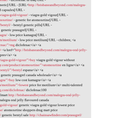
eneric[/URL - [URL=
http://brisbaneandbeyond.com/malegra-
ed capsules[/URL -
/viagra-gold-vigour/
- viagra gold vigour[/URL -
moxetine/
- generic for atomoxetine[/URL -
/bentyl/
- bentyl generic pills[/URL -
 generic prasugrel[/URL -
agra/
- low price kamagra[/URL -
om/motilium/
- low price motilium[/URL - children; <a
ofenac/">mg
diclofenac</a> <a
a>
<a href="
http://brisbaneandbeyond.com/malegra-oral-jelly-
 pres</a> <a
viagra-gold-vigour/">buy
viagra gold vigour without
ry.com/product/atomoxetine/">atomoxetine
en ligne</a> <a
bentyl/">bentyl
espana</a> <a
t
generic prasugrel canada wholesale</a> <a
agra/">buy
low cost kamagra</a> <a
m/motilium/">lowest
price for motilium</a> multi-talented
rhq.com/diclofenac/
diclofenac100
almart
http://brisbaneandbeyond.com/malegra-oral-jelly-
malegra oral jelly flavoured canada
-gold-vigour/
generic viagra gold vigour lowest price
ne/
atomoxetine shoppers drug mart price
/
generic bentyl sale
http://chainsawfinder.com/prasugrel/