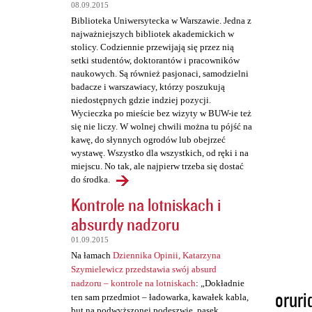
t
08.09.2015
a
Biblioteka Uniwersytecka w Warszawie. Jedna z
najważniejszych bibliotek akademickich w
r
stolicy. Codziennie przewijają się przez nią
z
setki studentów, doktorantów i pracowników
naukowych. Są również pasjonaci, samodzielni
e
badacze i warszawiacy, którzy poszukują
niedostępnych gdzie indziej pozycji.
Wycieczka po mieście bez wizyty w BUW-ie też
się nie liczy. W wolnej chwili można tu pójść na
kawę, do słynnych ogrodów lub obejrzeć
wystawę. Wszystko dla wszystkich, od ręki i na
miejscu. No tak, ale najpierw trzeba się dostać
do środka.
Kontrole na lotniskach i
absurdy nadzoru
01.09.2015
Na łamach
Dziennika Opinii, Katarzyna
Szymielewicz przedstawia swój absurd
nadzoru – kontrole na lotniskach
: „Dokładnie
oruri
ten sam przedmiot – ładowarka, kawałek kabla,
but na podwyższonej podeszwie, pasek,