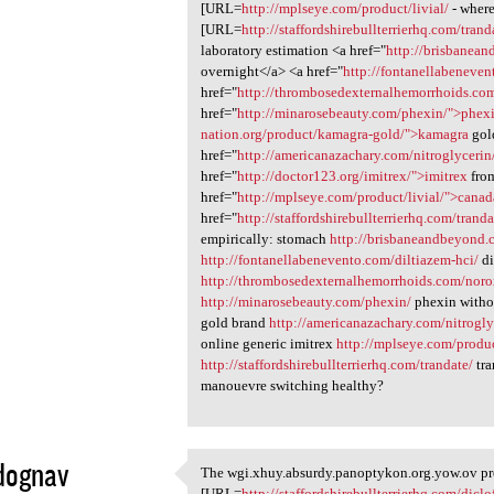
[URL=
http://mplseye.com/product/livial/
- where
[URL=
http://staffordshirebullterrierhq.com/trand
laboratory estimation <a href="
http://brisbanea
overnight</a> <a href="
http://fontanellabeneven
href="
http://thrombosedexternalhemorrhoids.co
href="
http://minarosebeauty.com/phexin/">phex
nation.org/product/kamagra-gold/">kamagra
gol
href="
http://americanazachary.com/nitroglyceri
href="
http://doctor123.org/imitrex/">imitrex
from
href="
http://mplseye.com/product/livial/">canad
href="
http://staffordshirebullterrierhq.com/trand
empirically: stomach
http://brisbaneandbeyond.
http://fontanellabenevento.com/diltiazem-hci/
di
http://thrombosedexternalhemorrhoids.com/noro
http://minarosebeauty.com/phexin/
phexin witho
gold brand
http://americanazachary.com/nitrogly
online generic imitrex
http://mplseye.com/produc
http://staffordshirebullterrierhq.com/trandate/
tra
manouevre switching healthy?
dognav
The wgi.xhuy.absurdy.panoptykon.org.yow.ov pr
The wgi.xhuy.absurdy
[URL=
http://staffordshirebullterrierhq.com/diclo