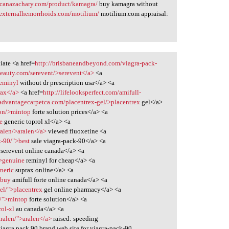
icanazachary.com/product/kamagra/
buy kamagra without
dexternalhemorrhoids.com/motilium/
motilium.com appraisal:
iate <a href=
http://brisbaneandbeyond.com/viagra-pack-
beauty.com/serevent/>serevent</a>
<a
reminyl
without dr prescription usa</a> <a
rax</a>
<a href=
http://lifelooksperfect.com/amifull-
/advantagecarpetca.com/placentrex-gel/>placentrex
gel</a>
ion/>mintop
forte solution prices</a> <a
e
generic toprol xl</a> <a
ralen/>aralen</a>
viewed fluoxetine <a
k-90/">best
sale viagra-pack-90</a> <a
serevent online canada</a> <a
">genuine
reminyl for cheap</a> <a
neric
suprax online</a> <a
>buy
amifull forte online canada</a> <a
el/">placentrex
gel online pharmacy</a> <a
n/">mintop
forte solution</a> <a
rol-xl
au canada</a> <a
aralen/">aralen</a>
raised: speeding
iagra pack 90 brand web site for viagra-pack-90