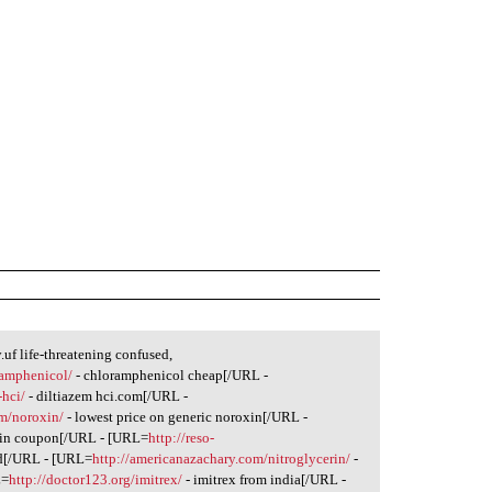
uf life-threatening confused,
ramphenicol/
- chloramphenicol cheap[/URL -
-hci/
- diltiazem hci.com[/URL -
m/noroxin/
- lowest price on generic noroxin[/URL -
in coupon[/URL - [URL=
http://reso-
d[/URL - [URL=
http://americanazachary.com/nitroglycerin/
-
L=
http://doctor123.org/imitrex/
- imitrex from india[/URL -