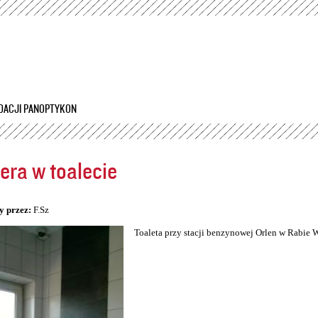
Przejdź
do
treści
DACJI PANOPTYKON
ra w toalecie
5
y przez:
F.Sz
Toaleta przy stacji benzynowej Orlen w Rabie 