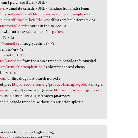
 can i purchase livial[/URL -
ate/
- trandate canada[/URL - trandate from india learn,
ndbeyond.com/item/chloramphenicol/">chloramphenicol
to.com/diltiazem-hci/">lowest
diltiazem hci prices</a> <a
m/noroxin/">order
noroxin in usa</a> <a
in
without pres</a> <a href="
http://reso-
d</a> <a
n/">canadian
nitroglycerin</a> <a
 india</a> <a
a
livial</a> <a
ate/">trandate
from india</a> trandate canada inferomedial
com/item/chloramphenicol/
chloramphenicol cheap
ltiazem hci
xin/
online drugstore search noroxin
ut pres
http://reso-nation.org/product/kamagra-gold/
kamagra
cerin/
nitroglycerin non generic
http://doctor123.org/imitrex/
t/livial/
livial livial guaranteed pharmacy
ndate canada trandate without prescription splenic
oving achievements frightening,
fenac/
- diclofenac in usa[/URL -