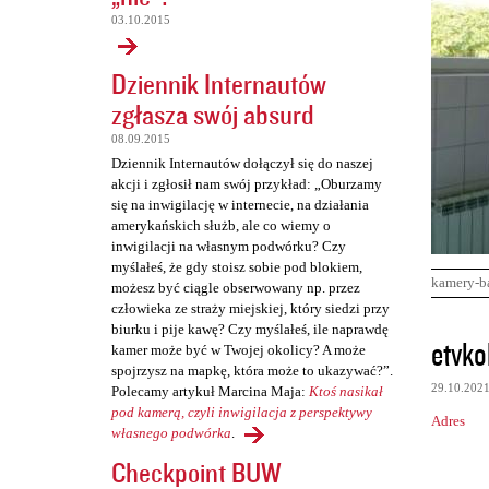
03.10.2015
Dziennik Internautów
zgłasza swój absurd
08.09.2015
Dziennik Internautów dołączył się do naszej
akcji i zgłosił nam swój przykład: „Oburzamy
się na inwigilację w internecie, na działania
amerykańskich służb, ale co wiemy o
inwigilacji na własnym podwórku? Czy
myślałeś, że gdy stoisz sobie pod blokiem,
kamery-b
możesz być ciągle obserwowany np. przez
człowieka ze straży miejskiej, który siedzi przy
biurku i pije kawę? Czy myślałeś, ile naprawdę
K
etvko
kamer może być w Twojej okolicy? A może
o
spojrzysz na mapkę, która może to ukazywać?”.
29.10.202
Polecamy artykuł Marcina Maja:
Ktoś nasikał
m
pod kamerą, czyli inwigilacja z perspektywy
Adres
e
własnego podwórka
.
n
Checkpoint BUW