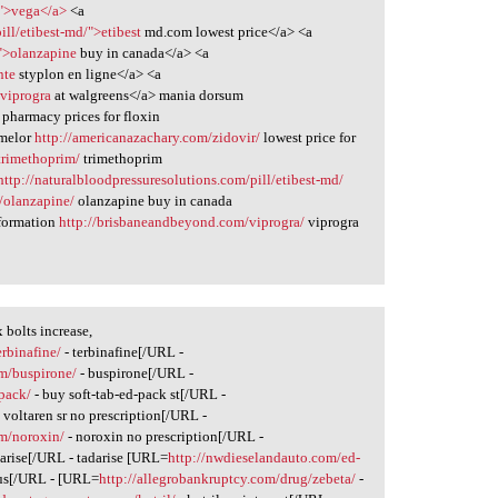
/">vega</a>
<a
ill/etibest-md/">etibest
md.com lowest price</a> <a
/">olanzapine
buy in canada</a> <a
nte
styplon en ligne</a> <a
viprogra
at walgreens</a> mania dorsum
pharmacy prices for floxin
melor
http://americanazachary.com/zidovir/
lowest price for
trimethoprim/
trimethoprim
http://naturalbloodpressuresolutions.com/pill/etibest-md/
t/olanzapine/
olanzapine buy in canada
formation
http://brisbaneandbeyond.com/viprogra/
viprogra
bolts increase,
rbinafine/
- terbinafine[/URL -
m/buspirone/
- buspirone[/URL -
-pack/
- buy soft-tab-ed-pack st[/URL -
 voltaren sr no prescription[/URL -
m/noroxin/
- noroxin no prescription[/URL -
darise[/URL - tadarise [URL=
http://nwdieselandauto.com/ed-
 us[/URL - [URL=
http://allegrobankruptcy.com/drug/zebeta/
-