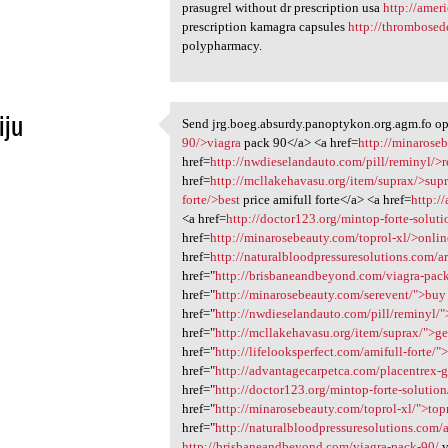
prasugrel without dr prescription usa
http://amer
prescription kamagra capsules
http://thrombose
polypharmacy.
iju
Send jrg.boeg.absurdy.panoptykon.org.agm.fo op
Send jrg.boeg.absurdy
90/>viagra
pack 90</a> <a href=
http://minarose
1
href=
http://nwdieselandauto.com/pill/reminyl/>
href=
http://mcllakehavasu.org/item/suprax/>sup
forte/>best
price amifull forte</a> <a href=
http:/
<a href=
http://doctor123.org/mintop-forte-solut
href=
http://minarosebeauty.com/toprol-xl/>onlin
href=
http://naturalbloodpressuresolutions.com/a
href="
http://brisbaneandbeyond.com/viagra-pac
href="
http://minarosebeauty.com/serevent/">buy
href="
http://nwdieselandauto.com/pill/reminyl/
href="
http://mcllakehavasu.org/item/suprax/">ge
href="
http://lifelooksperfect.com/amifull-forte/"
href="
http://advantagecarpetca.com/placentrex-g
href="
http://doctor123.org/mintop-forte-solutio
href="
http://minarosebeauty.com/toprol-xl/">top
href="
http://naturalbloodpressuresolutions.com/
http://brisbaneandbeyond.com/viagra-pack-90/
v