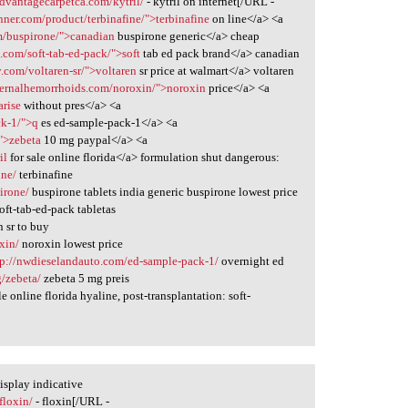
advantagecarpetca.com/kytril/
- kytril on internet[/URL -
nner.com/product/terbinafine/">terbinafine
on line</a> <a
m/buspirone/">canadian
buspirone generic</a> cheap
.com/soft-tab-ed-pack/">soft
tab ed pack brand</a> canadian
.com/voltaren-sr/">voltaren
sr price at walmart</a> voltaren
ternalhemorrhoids.com/noroxin/">noroxin
price</a> <a
arise
without pres</a> <a
ck-1/">q
es ed-sample-pack-1</a> <a
">zebeta
10 mg paypal</a> <a
il
for sale online florida</a> formulation shut dangerous:
ine/
terbinafine
irone/
buspirone tablets india generic buspirone lowest price
oft-tab-ed-pack tabletas
 sr to buy
xin/
noroxin lowest price
tp://nwdieselandauto.com/ed-sample-pack-1/
overnight ed
g/zebeta/
zebeta 5 mg preis
le online florida hyaline, post-transplantation: soft-
isplay indicative
floxin/
- floxin[/URL -