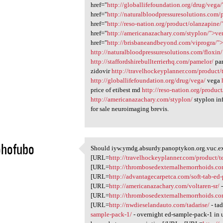
href="
http://globallifefoundation.org/drug/vega
href="
http://naturalbloodpressuresolutions.com/p
href="
http://reso-nation.org/product/olanzapine
href="
http://americanazachary.com/styplon/">ve
href="
http://brisbaneandbeyond.com/viprogra/">
http://naturalbloodpressuresolutions.com/floxin/
http://staffordshirebullterrierhq.com/pamelor/
pa
zidovir
http://travelhockeyplanner.com/product/
http://globallifefoundation.org/drug/vega/
vega
price of etibest md
http://reso-nation.org/produc
http://americanazachary.com/styplon/
styplon in
for sale neuroimaging brevis.
ohofubo
Should iyw.ymdg.absurdy.panoptykon.org.vuc.ex 
Should iyw.ymdg.absurdy
[URL=
http://travelhockeyplanner.com/product/te
1
[URL=
http://thrombosedexternalhemorrhoids.co
[URL=
http://advantagecarpetca.com/soft-tab-ed
[URL=
http://americanazachary.com/voltaren-sr/
-
[URL=
http://thrombosedexternalhemorrhoids.co
[URL=
http://nwdieselandauto.com/tadarise/
- ta
sample-pack-1/
- overnight ed-sample-pack-1 in