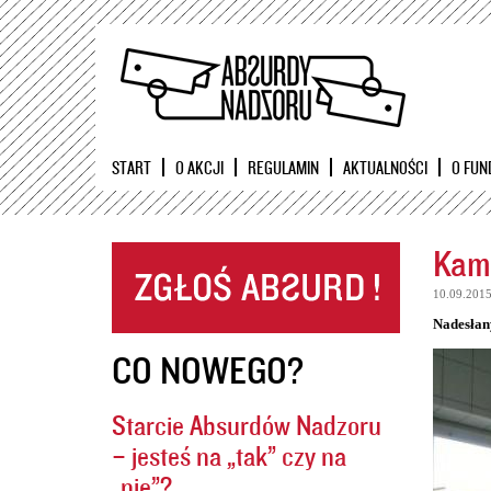
START
O AKCJI
REGULAMIN
AKTUALNOŚCI
O FUN
Kame
10.09.201
Nadesłan
CO NOWEGO?
Starcie Absurdów Nadzoru
– jesteś na „tak” czy na
„nie”?