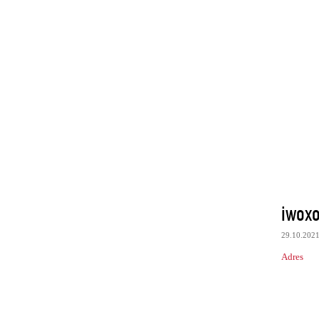
iwox
29.10.202
Adres