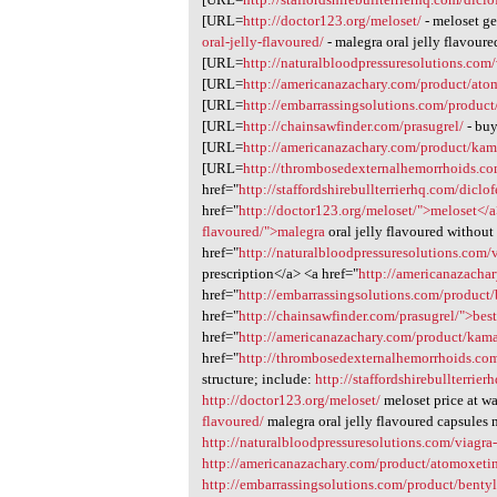
1
[URL=
http://doctor123.org/meloset/
- meloset g
oral-jelly-flavoured/
- malegra oral jelly flavour
[URL=
http://naturalbloodpressuresolutions.com
[URL=
http://americanazachary.com/product/ato
[URL=
http://embarrassingsolutions.com/product
[URL=
http://chainsawfinder.com/prasugrel/
- buy
[URL=
http://americanazachary.com/product/kam
[URL=
http://thrombosedexternalhemorrhoids.c
href="
http://staffordshirebullterrierhq.com/dicl
href="
http://doctor123.org/meloset/">meloset</
flavoured/">malegra
oral jelly flavoured without
href="
http://naturalbloodpressuresolutions.com/
prescription</a> <a href="
http://americanazacha
href="
http://embarrassingsolutions.com/product/
href="
http://chainsawfinder.com/prasugrel/">bes
href="
http://americanazachary.com/product/kam
href="
http://thrombosedexternalhemorrhoids.co
structure; include:
http://staffordshirebullterrie
http://doctor123.org/meloset/
meloset price at w
flavoured/
malegra oral jelly flavoured capsules 
http://naturalbloodpressuresolutions.com/viagra
http://americanazachary.com/product/atomoxeti
http://embarrassingsolutions.com/product/bentyl