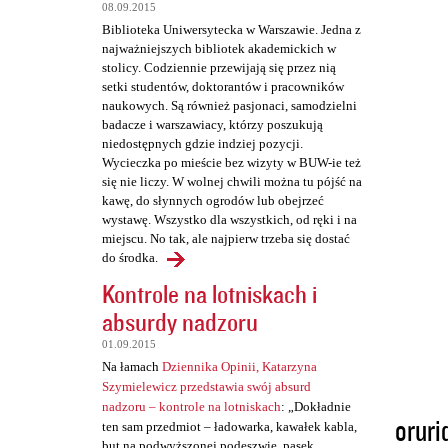
t
08.09.2015
a
Biblioteka Uniwersytecka w Warszawie. Jedna z
najważniejszych bibliotek akademickich w
r
stolicy. Codziennie przewijają się przez nią
z
setki studentów, doktorantów i pracowników
naukowych. Są również pasjonaci, samodzielni
e
badacze i warszawiacy, którzy poszukują
niedostępnych gdzie indziej pozycji.
Wycieczka po mieście bez wizyty w BUW-ie też
się nie liczy. W wolnej chwili można tu pójść na
kawę, do słynnych ogrodów lub obejrzeć
wystawę. Wszystko dla wszystkich, od ręki i na
miejscu. No tak, ale najpierw trzeba się dostać
do środka.
Kontrole na lotniskach i
absurdy nadzoru
01.09.2015
Na łamach
Dziennika Opinii, Katarzyna
Szymielewicz przedstawia swój absurd
nadzoru – kontrole na lotniskach
: „Dokładnie
oruri
ten sam przedmiot – ładowarka, kawałek kabla,
but na podwyższonej podeszwie, pasek,