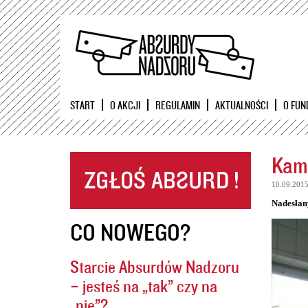
START
O AKCJI
REGULAMIN
AKTUALNOŚCI
O FUN
Kame
10.09.201
Nadesłan
CO NOWEGO?
Starcie Absurdów Nadzoru
– jesteś na „tak” czy na
„nie”?