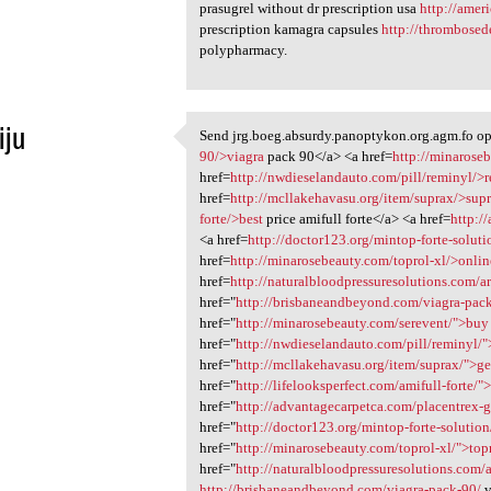
prasugrel without dr prescription usa
http://amer
prescription kamagra capsules
http://thrombose
polypharmacy.
iju
Send jrg.boeg.absurdy.panoptykon.org.agm.fo op
Send jrg.boeg.absurdy
90/>viagra
pack 90</a> <a href=
http://minarose
1
href=
http://nwdieselandauto.com/pill/reminyl/>
href=
http://mcllakehavasu.org/item/suprax/>sup
forte/>best
price amifull forte</a> <a href=
http:/
<a href=
http://doctor123.org/mintop-forte-solut
href=
http://minarosebeauty.com/toprol-xl/>onlin
href=
http://naturalbloodpressuresolutions.com/a
href="
http://brisbaneandbeyond.com/viagra-pac
href="
http://minarosebeauty.com/serevent/">buy
href="
http://nwdieselandauto.com/pill/reminyl/
href="
http://mcllakehavasu.org/item/suprax/">ge
href="
http://lifelooksperfect.com/amifull-forte/"
href="
http://advantagecarpetca.com/placentrex-g
href="
http://doctor123.org/mintop-forte-solutio
href="
http://minarosebeauty.com/toprol-xl/">top
href="
http://naturalbloodpressuresolutions.com/
http://brisbaneandbeyond.com/viagra-pack-90/
v