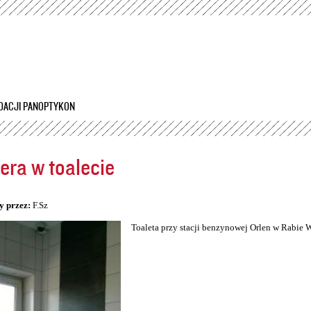
Przejdź
do
treści
DACJI PANOPTYKON
ra w toalecie
5
y przez:
F.Sz
Toaleta przy stacji benzynowej Orlen w Rabie 