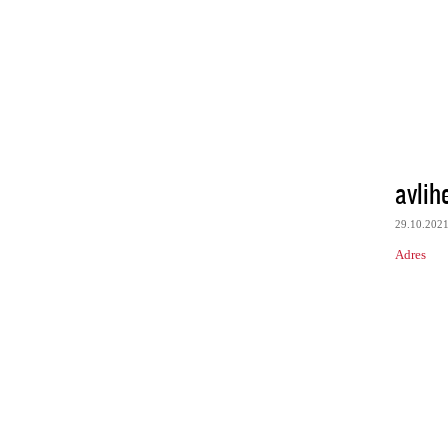
avlih
29.10.202
Adres