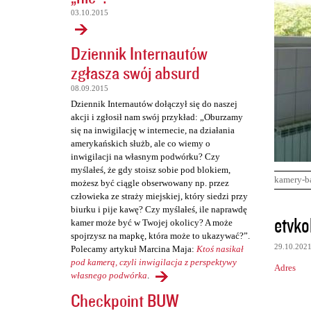
03.10.2015
Dziennik Internautów
zgłasza swój absurd
08.09.2015
Dziennik Internautów dołączył się do naszej
akcji i zgłosił nam swój przykład: „Oburzamy
się na inwigilację w internecie, na działania
amerykańskich służb, ale co wiemy o
inwigilacji na własnym podwórku? Czy
myślałeś, że gdy stoisz sobie pod blokiem,
kamery-b
możesz być ciągle obserwowany np. przez
człowieka ze straży miejskiej, który siedzi przy
biurku i pije kawę? Czy myślałeś, ile naprawdę
K
etvko
kamer może być w Twojej okolicy? A może
o
spojrzysz na mapkę, która może to ukazywać?”.
29.10.202
Polecamy artykuł Marcina Maja:
Ktoś nasikał
m
pod kamerą, czyli inwigilacja z perspektywy
Adres
e
własnego podwórka
.
n
Checkpoint BUW