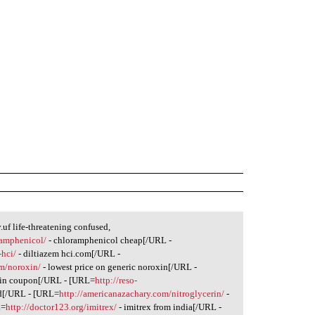
uf life-threatening confused,
ramphenicol/
- chloramphenicol cheap[/URL -
-hci/
- diltiazem hci.com[/URL -
m/noroxin/
- lowest price on generic noroxin[/URL -
in coupon[/URL - [URL=
http://reso-
d[/URL - [URL=
http://americanazachary.com/nitroglycerin/
-
L=
http://doctor123.org/imitrex/
- imitrex from india[/URL -