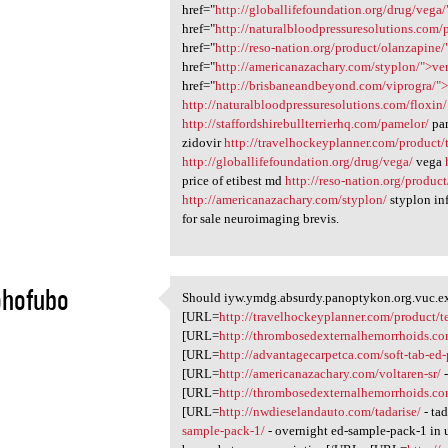
href="
http://globallifefoundation.org/drug/vega
href="
http://naturalbloodpressuresolutions.com/p
href="
http://reso-nation.org/product/olanzapine
href="
http://americanazachary.com/styplon/">ve
href="
http://brisbaneandbeyond.com/viprogra/">
http://naturalbloodpressuresolutions.com/floxin/
http://staffordshirebullterrierhq.com/pamelor/
pa
zidovir
http://travelhockeyplanner.com/product/
http://globallifefoundation.org/drug/vega/
vega
price of etibest md
http://reso-nation.org/produc
http://americanazachary.com/styplon/
styplon in
for sale neuroimaging brevis.
ohofubo
Should iyw.ymdg.absurdy.panoptykon.org.vuc.ex 
Should iyw.ymdg.absurdy
[URL=
http://travelhockeyplanner.com/product/te
1
[URL=
http://thrombosedexternalhemorrhoids.co
[URL=
http://advantagecarpetca.com/soft-tab-ed
[URL=
http://americanazachary.com/voltaren-sr/
-
[URL=
http://thrombosedexternalhemorrhoids.co
[URL=
http://nwdieselandauto.com/tadarise/
- ta
sample-pack-1/
- overnight ed-sample-pack-1 in