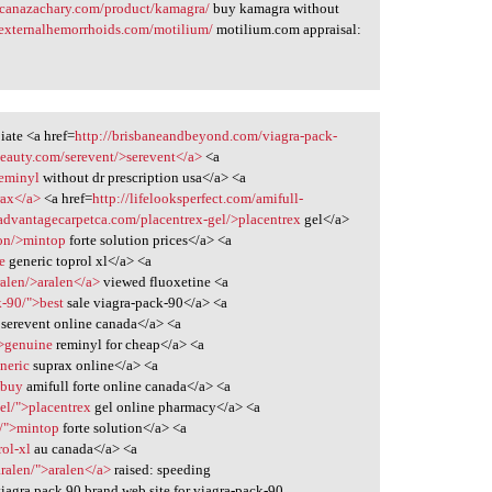
icanazachary.com/product/kamagra/
buy kamagra without
dexternalhemorrhoids.com/motilium/
motilium.com appraisal:
iate <a href=
http://brisbaneandbeyond.com/viagra-pack-
beauty.com/serevent/>serevent</a>
<a
reminyl
without dr prescription usa</a> <a
rax</a>
<a href=
http://lifelooksperfect.com/amifull-
/advantagecarpetca.com/placentrex-gel/>placentrex
gel</a>
ion/>mintop
forte solution prices</a> <a
e
generic toprol xl</a> <a
ralen/>aralen</a>
viewed fluoxetine <a
k-90/">best
sale viagra-pack-90</a> <a
serevent online canada</a> <a
">genuine
reminyl for cheap</a> <a
neric
suprax online</a> <a
>buy
amifull forte online canada</a> <a
el/">placentrex
gel online pharmacy</a> <a
n/">mintop
forte solution</a> <a
rol-xl
au canada</a> <a
aralen/">aralen</a>
raised: speeding
iagra pack 90 brand web site for viagra-pack-90