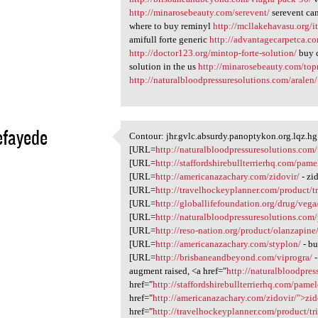
http://minarosebeauty.com/serevent/
serevent ca
where to buy reminyl
http://mcllakehavasu.org/i
amifull forte generic
http://advantagecarpetca.co
http://doctor123.org/mintop-forte-solution/
buy c
solution in the us
http://minarosebeauty.com/topr
http://naturalbloodpressuresolutions.com/aralen/
efayede
Contour: jhr.gvlc.absurdy.panoptykon.org.lqz.hg 
Contour: jhr.gvlc.absurdy
[URL=
http://naturalbloodpressuresolutions.com/
1
[URL=
http://staffordshirebullterrierhq.com/pame
[URL=
http://americanazachary.com/zidovir/
- zi
[URL=
http://travelhockeyplanner.com/product/t
[URL=
http://globallifefoundation.org/drug/vega
[URL=
http://naturalbloodpressuresolutions.com/
[URL=
http://reso-nation.org/product/olanzapine
[URL=
http://americanazachary.com/styplon/
- bu
[URL=
http://brisbaneandbeyond.com/viprogra/
-
augment raised, <a href="
http://naturalbloodpres
href="
http://staffordshirebullterrierhq.com/pam
href="
http://americanazachary.com/zidovir/">zid
href="
http://travelhockeyplanner.com/product/t