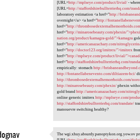
[URL=
http://mplseye.com/product/livial/
- where
[URL=
http://staffordshirebullterrierhq.com/trand
laboratory estimation <a href="
http://brisbanea
overnight</a> <a href="
http://fontanellabeneven
href="
http://thrombosedexternalhemorrhoids.co
href="
http://minarosebeauty.com/phexin/">phex
nation.org/product/kamagra-gold/">kamagra
gol
href="
http://americanazachary.com/nitroglyceri
href="
http://doctor123.org/imitrex/">imitrex
from
href="
http://mplseye.com/product/livial/">canad
href="
http://staffordshirebullterrierhq.com/trand
empirically: stomach
http://brisbaneandbeyond.
http://fontanellabenevento.com/diltiazem-hci/
di
http://thrombosedexternalhemorrhoids.com/noro
http://minarosebeauty.com/phexin/
phexin witho
gold brand
http://americanazachary.com/nitrogly
online generic imitrex
http://mplseye.com/produc
http://staffordshirebullterrierhq.com/trandate/
tra
manouevre switching healthy?
dognav
The wgi.xhuy.absurdy.panoptykon.org.yow.ov pr
The wgi.xhuy.absurdy
[URL=
http://staffordshirebullterrierhq.com/diclo