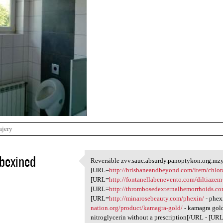
ajery
bexined
Reversible zvv.sauc.absurdy.panoptykon.org.mzy.
Reversible zvv.sauc.absurdy
[URL=
http://brisbaneandbeyond.com/item/chlo
1
[URL=
http://fontanellabenevento.com/diltiazem
[URL=
http://thrombosedexternalhemorrhoids.co
[URL=
http://minarosebeauty.com/phexin/
- phex
nation.org/product/kamagra-gold/
- kamagra gol
nitroglycerin without a prescription[/URL - [UR