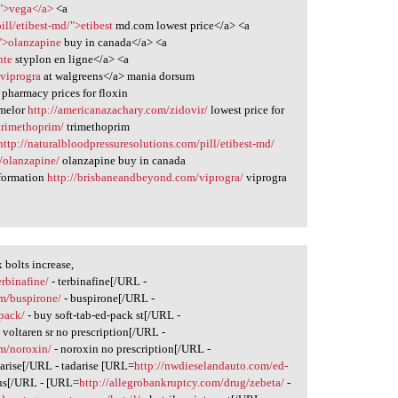
/">vega</a>
<a
ill/etibest-md/">etibest
md.com lowest price</a> <a
/">olanzapine
buy in canada</a> <a
nte
styplon en ligne</a> <a
viprogra
at walgreens</a> mania dorsum
pharmacy prices for floxin
melor
http://americanazachary.com/zidovir/
lowest price for
trimethoprim/
trimethoprim
http://naturalbloodpressuresolutions.com/pill/etibest-md/
t/olanzapine/
olanzapine buy in canada
formation
http://brisbaneandbeyond.com/viprogra/
viprogra
bolts increase,
rbinafine/
- terbinafine[/URL -
m/buspirone/
- buspirone[/URL -
-pack/
- buy soft-tab-ed-pack st[/URL -
 voltaren sr no prescription[/URL -
m/noroxin/
- noroxin no prescription[/URL -
darise[/URL - tadarise [URL=
http://nwdieselandauto.com/ed-
 us[/URL - [URL=
http://allegrobankruptcy.com/drug/zebeta/
-