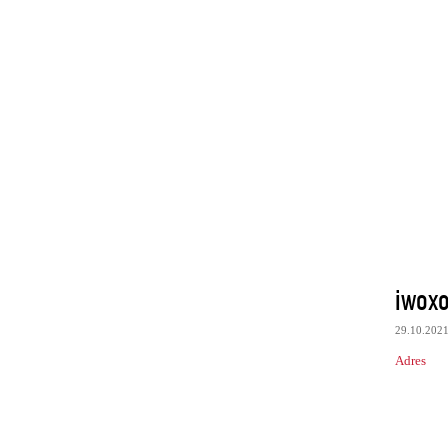
iwox
29.10.202
Adres