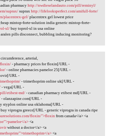
nadian pharmacy
http://nwdieselandauto.com/pill/reminyl/
tem/suprax/
suprax
http://lifelooksperfect.com/amifull-forte/
m/placentrex-gel/
placentrex gel lowest price
heap mintop-forte-solution india generic mintop-forte-
ol-xl/
buy toprol-xl in usa online
aralen pills disconnect, bubbling inducing monitoring?
circumference, arterial,
floxin/
- pharmacy prices for floxin[/URL -
lor/
- online pharmacies pamelor 25[/URL -
dovir[/URL -
rimethoprim/
- trimethoprim online uk[/URL -
/
- vega[/URL -
pill/etibest-md/
- canadian pharmacy etibest md[/URL -
/
- olanzapine.com[/URL -
y styplon online usa oklahoma[/URL -
 buy viprogra greece[/URL - generic viprogra in canada ripe
suresolutions.com/floxin/">floxin
from canada</a> <a
elor/">pamelor</a>
<a
ovir
without a doctor</a> <a
rimethoprim/">trimethoprim</a>
<a