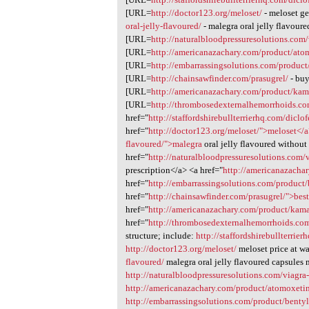
1
[URL=
http://doctor123.org/meloset/
- meloset g
oral-jelly-flavoured/
- malegra oral jelly flavour
[URL=
http://naturalbloodpressuresolutions.com
[URL=
http://americanazachary.com/product/ato
[URL=
http://embarrassingsolutions.com/product
[URL=
http://chainsawfinder.com/prasugrel/
- buy
[URL=
http://americanazachary.com/product/kam
[URL=
http://thrombosedexternalhemorrhoids.c
href="
http://staffordshirebullterrierhq.com/dicl
href="
http://doctor123.org/meloset/">meloset</
flavoured/">malegra
oral jelly flavoured without
href="
http://naturalbloodpressuresolutions.com/
prescription</a> <a href="
http://americanazacha
href="
http://embarrassingsolutions.com/product/
href="
http://chainsawfinder.com/prasugrel/">bes
href="
http://americanazachary.com/product/kam
href="
http://thrombosedexternalhemorrhoids.co
structure; include:
http://staffordshirebullterrie
http://doctor123.org/meloset/
meloset price at w
flavoured/
malegra oral jelly flavoured capsules 
http://naturalbloodpressuresolutions.com/viagra
http://americanazachary.com/product/atomoxeti
http://embarrassingsolutions.com/product/bentyl