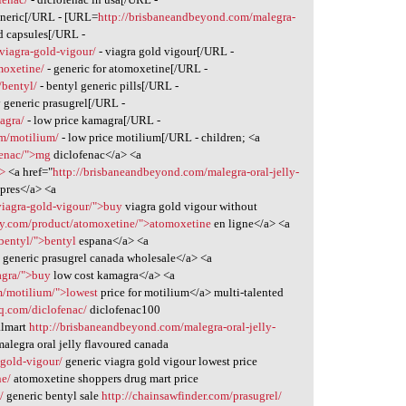
eneric[/URL - [URL=
http://brisbaneandbeyond.com/malegra-
ed capsules[/URL -
/viagra-gold-vigour/
- viagra gold vigour[/URL -
moxetine/
- generic for atomoxetine[/URL -
/bentyl/
- bentyl generic pills[/URL -
 generic prasugrel[/URL -
agra/
- low price kamagra[/URL -
om/motilium/
- low price motilium[/URL - children; <a
ofenac/">mg
diclofenac</a> <a
a>
<a href="
http://brisbaneandbeyond.com/malegra-oral-jelly-
 pres</a> <a
viagra-gold-vigour/">buy
viagra gold vigour without
ry.com/product/atomoxetine/">atomoxetine
en ligne</a> <a
bentyl/">bentyl
espana</a> <a
t
generic prasugrel canada wholesale</a> <a
agra/">buy
low cost kamagra</a> <a
m/motilium/">lowest
price for motilium</a> multi-talented
rhq.com/diclofenac/
diclofenac100
almart
http://brisbaneandbeyond.com/malegra-oral-jelly-
malegra oral jelly flavoured canada
-gold-vigour/
generic viagra gold vigour lowest price
ne/
atomoxetine shoppers drug mart price
/
generic bentyl sale
http://chainsawfinder.com/prasugrel/