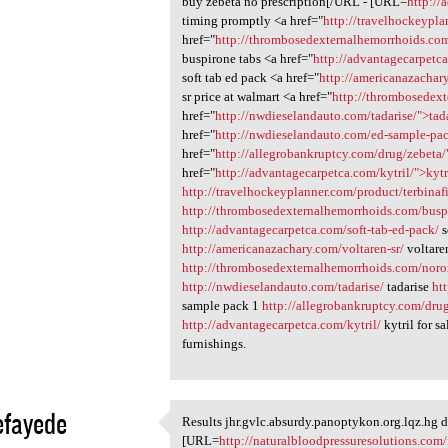
buy zebeta no prescription[/URL - [URL=
http://
timing promptly <a href="
http://travelhockeypla
href="
http://thrombosedexternalhemorrhoids.co
buspirone tabs <a href="
http://advantagecarpetca
soft tab ed pack <a href="
http://americanazachary
sr price at walmart <a href="
http://thrombosedex
href="
http://nwdieselandauto.com/tadarise/">tad
href="
http://nwdieselandauto.com/ed-sample-pa
href="
http://allegrobankruptcy.com/drug/zebeta/
href="
http://advantagecarpetca.com/kytril/">kytr
http://travelhockeyplanner.com/product/terbinaf
http://thrombosedexternalhemorrhoids.com/busp
http://advantagecarpetca.com/soft-tab-ed-pack/
s
http://americanazachary.com/voltaren-sr/
voltaren
http://thrombosedexternalhemorrhoids.com/noro
http://nwdieselandauto.com/tadarise/
tadarise
ht
sample pack 1
http://allegrobankruptcy.com/dru
http://advantagecarpetca.com/kytril/
kytril for sa
furnishings.
efayede
Results jhr.gvlc.absurdy.panoptykon.org.lqz.hg d
Results jhr.gvlc.absurdy
[URL=
http://naturalbloodpressuresolutions.com/