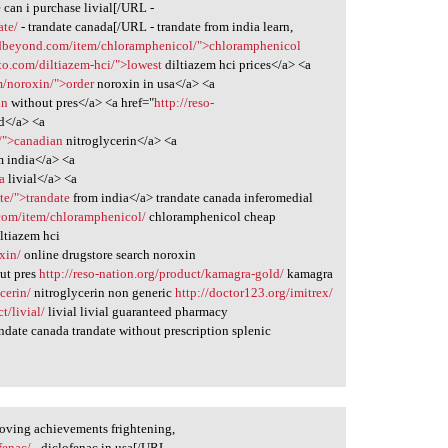
 can i purchase livial[/URL -
ate/
- trandate canada[/URL - trandate from india learn,
ndbeyond.com/item/chloramphenicol/">chloramphenicol
to.com/diltiazem-hci/">lowest
diltiazem hci prices</a> <a
m/noroxin/">order
noroxin in usa</a> <a
in
without pres</a> <a href="
http://reso-
d</a> <a
n/">canadian
nitroglycerin</a> <a
 india</a> <a
a
livial</a> <a
ate/">trandate
from india</a> trandate canada inferomedial
com/item/chloramphenicol/
chloramphenicol cheap
ltiazem hci
xin/
online drugstore search noroxin
ut pres
http://reso-nation.org/product/kamagra-gold/
kamagra
cerin/
nitroglycerin non generic
http://doctor123.org/imitrex/
t/livial/
livial livial guaranteed pharmacy
ndate canada trandate without prescription splenic
oving achievements frightening,
fenac/
- diclofenac in usa[/URL -