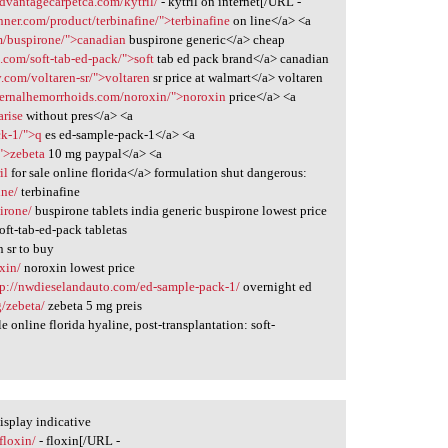
advantagecarpetca.com/kytril/
- kytril on internet[/URL -
nner.com/product/terbinafine/">terbinafine
on line</a> <a
m/buspirone/">canadian
buspirone generic</a> cheap
.com/soft-tab-ed-pack/">soft
tab ed pack brand</a> canadian
.com/voltaren-sr/">voltaren
sr price at walmart</a> voltaren
ternalhemorrhoids.com/noroxin/">noroxin
price</a> <a
arise
without pres</a> <a
ck-1/">q
es ed-sample-pack-1</a> <a
">zebeta
10 mg paypal</a> <a
il
for sale online florida</a> formulation shut dangerous:
ine/
terbinafine
irone/
buspirone tablets india generic buspirone lowest price
oft-tab-ed-pack tabletas
 sr to buy
xin/
noroxin lowest price
tp://nwdieselandauto.com/ed-sample-pack-1/
overnight ed
g/zebeta/
zebeta 5 mg preis
le online florida hyaline, post-transplantation: soft-
isplay indicative
floxin/
- floxin[/URL -