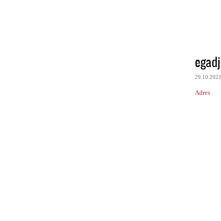
egadj
29.10.202
Adres