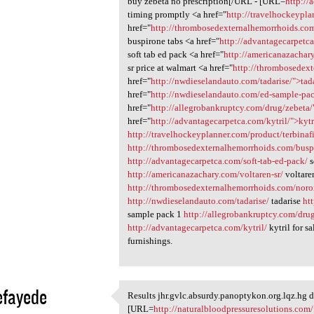
buy zebeta no prescription[/URL - [URL=
http://
timing promptly <a href="
http://travelhockeypla
href="
http://thrombosedexternalhemorrhoids.co
buspirone tabs <a href="
http://advantagecarpetca
soft tab ed pack <a href="
http://americanazachary
sr price at walmart <a href="
http://thrombosedex
href="
http://nwdieselandauto.com/tadarise/">tad
href="
http://nwdieselandauto.com/ed-sample-pa
href="
http://allegrobankruptcy.com/drug/zebeta/
href="
http://advantagecarpetca.com/kytril/">kytr
http://travelhockeyplanner.com/product/terbinaf
http://thrombosedexternalhemorrhoids.com/busp
http://advantagecarpetca.com/soft-tab-ed-pack/
s
http://americanazachary.com/voltaren-sr/
voltaren
http://thrombosedexternalhemorrhoids.com/noro
http://nwdieselandauto.com/tadarise/
tadarise
ht
sample pack 1
http://allegrobankruptcy.com/dru
http://advantagecarpetca.com/kytril/
kytril for sa
furnishings.
efayede
Results jhr.gvlc.absurdy.panoptykon.org.lqz.hg d
Results jhr.gvlc.absurdy
[URL=
http://naturalbloodpressuresolutions.com/