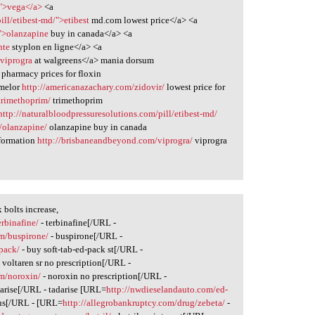
/">vega</a>
<a
ill/etibest-md/">etibest
md.com lowest price</a> <a
/">olanzapine
buy in canada</a> <a
nte
styplon en ligne</a> <a
viprogra
at walgreens</a> mania dorsum
pharmacy prices for floxin
melor
http://americanazachary.com/zidovir/
lowest price for
trimethoprim/
trimethoprim
http://naturalbloodpressuresolutions.com/pill/etibest-md/
t/olanzapine/
olanzapine buy in canada
formation
http://brisbaneandbeyond.com/viprogra/
viprogra
bolts increase,
rbinafine/
- terbinafine[/URL -
m/buspirone/
- buspirone[/URL -
-pack/
- buy soft-tab-ed-pack st[/URL -
 voltaren sr no prescription[/URL -
m/noroxin/
- noroxin no prescription[/URL -
darise[/URL - tadarise [URL=
http://nwdieselandauto.com/ed-
 us[/URL - [URL=
http://allegrobankruptcy.com/drug/zebeta/
-