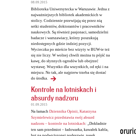
t
08.09.2015
a
Biblioteka Uniwersytecka w Warszawie. Jedna z
najważniejszych bibliotek akademickich w
r
stolicy. Codziennie przewijają się przez nią
z
setki studentów, doktorantów i pracowników
naukowych. Są również pasjonaci, samodzielni
e
badacze i warszawiacy, którzy poszukują
niedostępnych gdzie indziej pozycji.
Wycieczka po mieście bez wizyty w BUW-ie też
się nie liczy. W wolnej chwili można tu pójść na
kawę, do słynnych ogrodów lub obejrzeć
wystawę. Wszystko dla wszystkich, od ręki i na
miejscu. No tak, ale najpierw trzeba się dostać
do środka.
Kontrole na lotniskach i
absurdy nadzoru
01.09.2015
Na łamach
Dziennika Opinii, Katarzyna
Szymielewicz przedstawia swój absurd
nadzoru – kontrole na lotniskach
: „Dokładnie
oruri
ten sam przedmiot – ładowarka, kawałek kabla,
but na podwyższonej podeszwie, pasek,