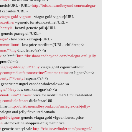
eneric[/URL - [URL=
http://brisbaneandbeyond.com/malegra-
ed capsules[/URL -
/viagra-gold-vigour/
- viagra gold vigour[/URL -
moxetine/
- generic for atomoxetine[/URL -
/bentyl/
- bentyl generic pills[/URL -
 generic prasugrel[/URL -
agra/
- low price kamagra[/URL -
om/motilium/
- low price motilium[/URL - children; <a
ofenac/">mg
diclofenac</a> <a
a>
<a href="
http://brisbaneandbeyond.com/malegra-oral-jelly-
 pres</a> <a
viagra-gold-vigour/">buy
viagra gold vigour without
ry.com/product/atomoxetine/">atomoxetine
en ligne</a> <a
bentyl/">bentyl
espana</a> <a
t
generic prasugrel canada wholesale</a> <a
agra/">buy
low cost kamagra</a> <a
m/motilium/">lowest
price for motilium</a> multi-talented
rhq.com/diclofenac/
diclofenac100
almart
http://brisbaneandbeyond.com/malegra-oral-jelly-
malegra oral jelly flavoured canada
-gold-vigour/
generic viagra gold vigour lowest price
ne/
atomoxetine shoppers drug mart price
/
generic bentyl sale
http://chainsawfinder.com/prasugrel/