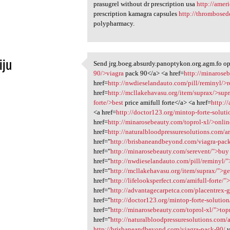
prasugrel without dr prescription usa
http://amer
prescription kamagra capsules
http://thrombose
polypharmacy.
iju
Send jrg.boeg.absurdy.panoptykon.org.agm.fo op
Send jrg.boeg.absurdy
90/>viagra
pack 90</a> <a href=
http://minarose
1
href=
http://nwdieselandauto.com/pill/reminyl/>
href=
http://mcllakehavasu.org/item/suprax/>sup
forte/>best
price amifull forte</a> <a href=
http:/
<a href=
http://doctor123.org/mintop-forte-solut
href=
http://minarosebeauty.com/toprol-xl/>onlin
href=
http://naturalbloodpressuresolutions.com/a
href="
http://brisbaneandbeyond.com/viagra-pac
href="
http://minarosebeauty.com/serevent/">buy
href="
http://nwdieselandauto.com/pill/reminyl/
href="
http://mcllakehavasu.org/item/suprax/">ge
href="
http://lifelooksperfect.com/amifull-forte/"
href="
http://advantagecarpetca.com/placentrex-g
href="
http://doctor123.org/mintop-forte-solutio
href="
http://minarosebeauty.com/toprol-xl/">top
href="
http://naturalbloodpressuresolutions.com/
http://brisbaneandbeyond.com/viagra-pack-90/
v