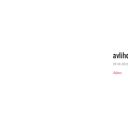
avlih
29.10.202
Adres