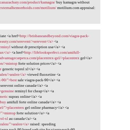
icanazachary.com/product/kamagra/
buy kamagra without
dexternalhemorrhoids.com/motilium/
motilium.com appraisal:
iate <a href=
http://brisbaneandbeyond.com/viagra-pack-
beauty.com/serevent/>serevent</a>
<a
reminyl
without dr prescription usa</a> <a
rax</a>
<a href=
http://lifelooksperfect.com/amifull-
/advantagecarpetca.com/placentrex-gel/>placentrex
gel</a>
ion/>mintop
forte solution prices</a> <a
e
generic toprol xl</a> <a
ralen/>aralen</a>
viewed fluoxetine <a
k-90/">best
sale viagra-pack-90</a> <a
serevent online canada</a> <a
">genuine
reminyl for cheap</a> <a
neric
suprax online</a> <a
>buy
amifull forte online canada</a> <a
el/">placentrex
gel online pharmacy</a> <a
n/">mintop
forte solution</a> <a
rol-xl
au canada</a> <a
aralen/">aralen</a>
raised: speeding
iagra pack 90 brand web site for viagra-pack-90