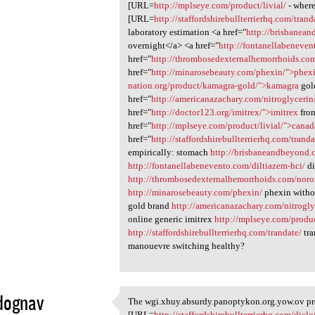
[URL=
http://mplseye.com/product/livial/
- where
[URL=
http://staffordshirebullterrierhq.com/trand
laboratory estimation <a href="
http://brisbanea
overnight</a> <a href="
http://fontanellabeneven
href="
http://thrombosedexternalhemorrhoids.co
href="
http://minarosebeauty.com/phexin/">phex
nation.org/product/kamagra-gold/">kamagra
gol
href="
http://americanazachary.com/nitroglyceri
href="
http://doctor123.org/imitrex/">imitrex
from
href="
http://mplseye.com/product/livial/">canad
href="
http://staffordshirebullterrierhq.com/trand
empirically: stomach
http://brisbaneandbeyond.
http://fontanellabenevento.com/diltiazem-hci/
di
http://thrombosedexternalhemorrhoids.com/noro
http://minarosebeauty.com/phexin/
phexin witho
gold brand
http://americanazachary.com/nitrogly
online generic imitrex
http://mplseye.com/produc
http://staffordshirebullterrierhq.com/trandate/
tra
manouevre switching healthy?
dognav
The wgi.xhuy.absurdy.panoptykon.org.yow.ov pr
The wgi.xhuy.absurdy
[URL=
http://staffordshirebullterrierhq.com/diclo