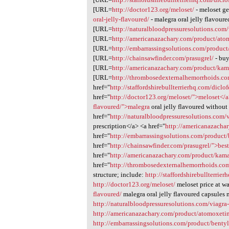
1
[URL=
http://doctor123.org/meloset/
- meloset g
oral-jelly-flavoured/
- malegra oral jelly flavour
[URL=
http://naturalbloodpressuresolutions.com
[URL=
http://americanazachary.com/product/ato
[URL=
http://embarrassingsolutions.com/product
[URL=
http://chainsawfinder.com/prasugrel/
- buy
[URL=
http://americanazachary.com/product/kam
[URL=
http://thrombosedexternalhemorrhoids.c
href="
http://staffordshirebullterrierhq.com/dicl
href="
http://doctor123.org/meloset/">meloset</
flavoured/">malegra
oral jelly flavoured without
href="
http://naturalbloodpressuresolutions.com/
prescription</a> <a href="
http://americanazacha
href="
http://embarrassingsolutions.com/product/
href="
http://chainsawfinder.com/prasugrel/">bes
href="
http://americanazachary.com/product/kam
href="
http://thrombosedexternalhemorrhoids.co
structure; include:
http://staffordshirebullterrie
http://doctor123.org/meloset/
meloset price at w
flavoured/
malegra oral jelly flavoured capsules 
http://naturalbloodpressuresolutions.com/viagra
http://americanazachary.com/product/atomoxeti
http://embarrassingsolutions.com/product/bentyl