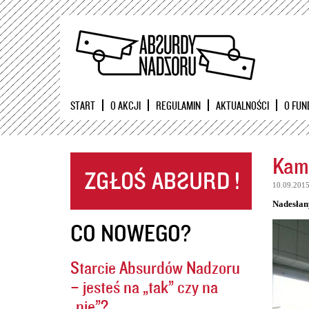
START
O AKCJI
REGULAMIN
AKTUALNOŚCI
O FUN
Kame
10.09.201
Nadesłan
CO NOWEGO?
Starcie Absurdów Nadzoru
– jesteś na „tak” czy na
„nie”?