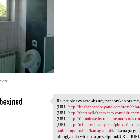
ajery
bexined
Reversible zvv.sauc.absurdy.panoptykon.org.mzy.
Reversible zvv.sauc.absurdy
[URL=
http://brisbaneandbeyond.com/item/chlo
1
[URL=
http://fontanellabenevento.com/diltiazem
[URL=
http://thrombosedexternalhemorrhoids.co
[URL=
http://minarosebeauty.com/phexin/
- phex
nation.org/product/kamagra-gold/
- kamagra gol
nitroglycerin without a prescription[/URL - [UR