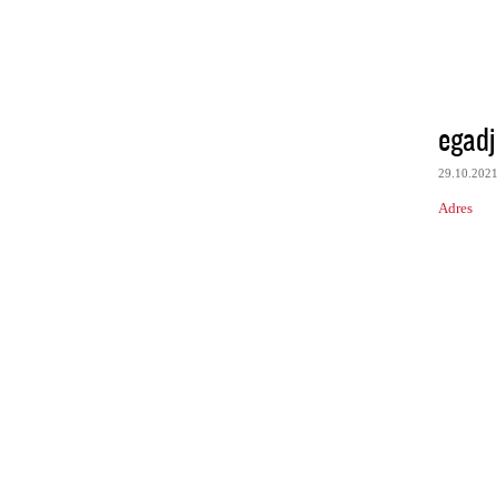
egadj
29.10.202
Adres