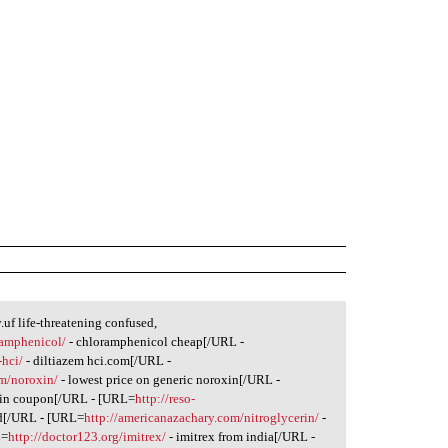
uf life-threatening confused,
ramphenicol/
- chloramphenicol cheap[/URL -
-hci/
- diltiazem hci.com[/URL -
m/noroxin/
- lowest price on generic noroxin[/URL -
in coupon[/URL - [URL=
http://reso-
d[/URL - [URL=
http://americanazachary.com/nitroglycerin/
-
L=
http://doctor123.org/imitrex/
- imitrex from india[/URL -