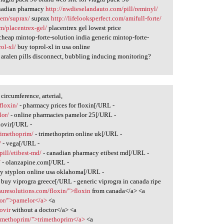
nadian pharmacy
http://nwdieselandauto.com/pill/reminyl/
tem/suprax/
suprax
http://lifelooksperfect.com/amifull-forte/
m/placentrex-gel/
placentrex gel lowest price
heap mintop-forte-solution india generic mintop-forte-
ol-xl/
buy toprol-xl in usa online
aralen pills disconnect, bubbling inducing monitoring?
circumference, arterial,
floxin/
- pharmacy prices for floxin[/URL -
lor/
- online pharmacies pamelor 25[/URL -
dovir[/URL -
rimethoprim/
- trimethoprim online uk[/URL -
/
- vega[/URL -
pill/etibest-md/
- canadian pharmacy etibest md[/URL -
/
- olanzapine.com[/URL -
y styplon online usa oklahoma[/URL -
 buy viprogra greece[/URL - generic viprogra in canada ripe
suresolutions.com/floxin/">floxin
from canada</a> <a
elor/">pamelor</a>
<a
ovir
without a doctor</a> <a
rimethoprim/">trimethoprim</a>
<a