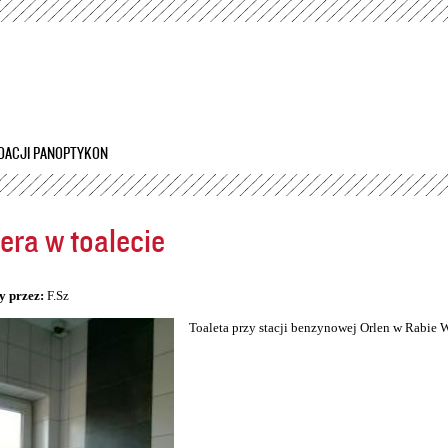
Przejdź
do
treści
DACJI PANOPTYKON
ra w toalecie
5
y przez:
F.Sz
Toaleta przy stacji benzynowej Orlen w Rabie 