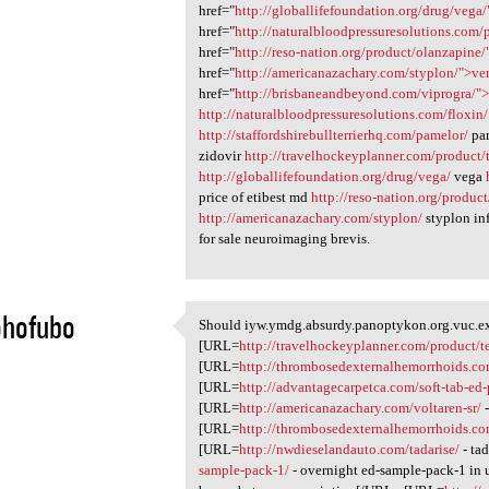
href="
http://globallifefoundation.org/drug/vega
href="
http://naturalbloodpressuresolutions.com/p
href="
http://reso-nation.org/product/olanzapine
href="
http://americanazachary.com/styplon/">ve
href="
http://brisbaneandbeyond.com/viprogra/">
http://naturalbloodpressuresolutions.com/floxin/
http://staffordshirebullterrierhq.com/pamelor/
pa
zidovir
http://travelhockeyplanner.com/product/
http://globallifefoundation.org/drug/vega/
vega
price of etibest md
http://reso-nation.org/produc
http://americanazachary.com/styplon/
styplon in
for sale neuroimaging brevis.
ohofubo
Should iyw.ymdg.absurdy.panoptykon.org.vuc.ex 
Should iyw.ymdg.absurdy
[URL=
http://travelhockeyplanner.com/product/te
1
[URL=
http://thrombosedexternalhemorrhoids.co
[URL=
http://advantagecarpetca.com/soft-tab-ed
[URL=
http://americanazachary.com/voltaren-sr/
-
[URL=
http://thrombosedexternalhemorrhoids.co
[URL=
http://nwdieselandauto.com/tadarise/
- ta
sample-pack-1/
- overnight ed-sample-pack-1 in