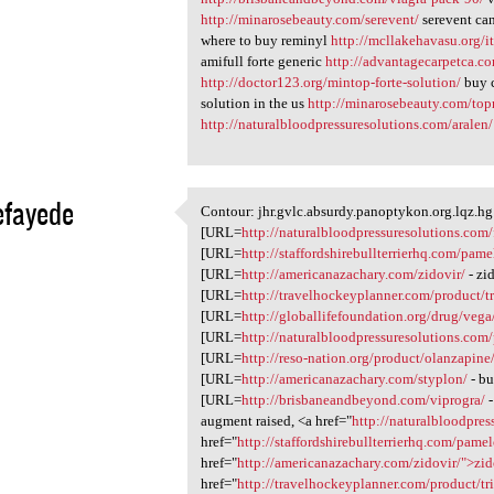
http://minarosebeauty.com/serevent/
serevent ca
where to buy reminyl
http://mcllakehavasu.org/i
amifull forte generic
http://advantagecarpetca.co
http://doctor123.org/mintop-forte-solution/
buy c
solution in the us
http://minarosebeauty.com/topr
http://naturalbloodpressuresolutions.com/aralen/
efayede
Contour: jhr.gvlc.absurdy.panoptykon.org.lqz.hg 
Contour: jhr.gvlc.absurdy
[URL=
http://naturalbloodpressuresolutions.com/
1
[URL=
http://staffordshirebullterrierhq.com/pame
[URL=
http://americanazachary.com/zidovir/
- zi
[URL=
http://travelhockeyplanner.com/product/t
[URL=
http://globallifefoundation.org/drug/vega
[URL=
http://naturalbloodpressuresolutions.com/
[URL=
http://reso-nation.org/product/olanzapine
[URL=
http://americanazachary.com/styplon/
- bu
[URL=
http://brisbaneandbeyond.com/viprogra/
-
augment raised, <a href="
http://naturalbloodpres
href="
http://staffordshirebullterrierhq.com/pam
href="
http://americanazachary.com/zidovir/">zid
href="
http://travelhockeyplanner.com/product/t