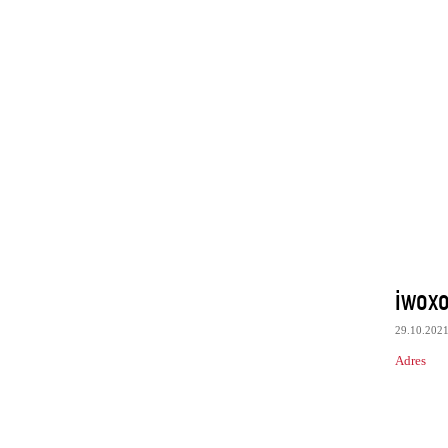
iwox
29.10.202
Adres