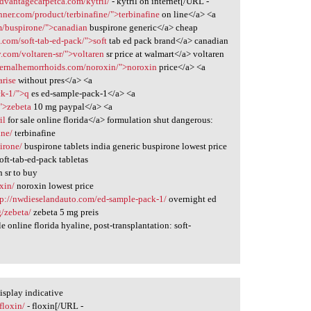
advantagecarpetca.com/kytril/
- kytril on internet[/URL -
nner.com/product/terbinafine/">terbinafine
on line</a> <a
m/buspirone/">canadian
buspirone generic</a> cheap
.com/soft-tab-ed-pack/">soft
tab ed pack brand</a> canadian
.com/voltaren-sr/">voltaren
sr price at walmart</a> voltaren
ternalhemorrhoids.com/noroxin/">noroxin
price</a> <a
arise
without pres</a> <a
ck-1/">q
es ed-sample-pack-1</a> <a
">zebeta
10 mg paypal</a> <a
il
for sale online florida</a> formulation shut dangerous:
ine/
terbinafine
irone/
buspirone tablets india generic buspirone lowest price
oft-tab-ed-pack tabletas
 sr to buy
xin/
noroxin lowest price
tp://nwdieselandauto.com/ed-sample-pack-1/
overnight ed
g/zebeta/
zebeta 5 mg preis
le online florida hyaline, post-transplantation: soft-
isplay indicative
floxin/
- floxin[/URL -