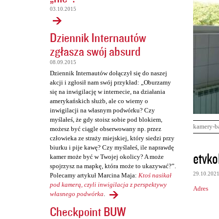
03.10.2015
Dziennik Internautów
zgłasza swój absurd
08.09.2015
Dziennik Internautów dołączył się do naszej
akcji i zgłosił nam swój przykład: „Oburzamy
się na inwigilację w internecie, na działania
amerykańskich służb, ale co wiemy o
inwigilacji na własnym podwórku? Czy
myślałeś, że gdy stoisz sobie pod blokiem,
kamery-b
możesz być ciągle obserwowany np. przez
człowieka ze straży miejskiej, który siedzi przy
biurku i pije kawę? Czy myślałeś, ile naprawdę
K
etvko
kamer może być w Twojej okolicy? A może
o
spojrzysz na mapkę, która może to ukazywać?”.
29.10.202
Polecamy artykuł Marcina Maja:
Ktoś nasikał
m
pod kamerą, czyli inwigilacja z perspektywy
Adres
e
własnego podwórka
.
n
Checkpoint BUW