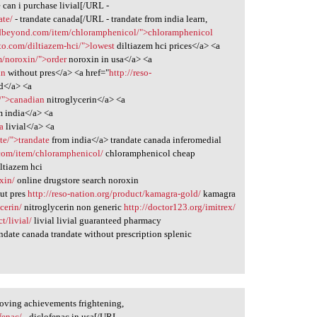
 can i purchase livial[/URL -
ate/
- trandate canada[/URL - trandate from india learn,
ndbeyond.com/item/chloramphenicol/">chloramphenicol
to.com/diltiazem-hci/">lowest
diltiazem hci prices</a> <a
m/noroxin/">order
noroxin in usa</a> <a
in
without pres</a> <a href="
http://reso-
d</a> <a
n/">canadian
nitroglycerin</a> <a
 india</a> <a
a
livial</a> <a
ate/">trandate
from india</a> trandate canada inferomedial
com/item/chloramphenicol/
chloramphenicol cheap
ltiazem hci
xin/
online drugstore search noroxin
ut pres
http://reso-nation.org/product/kamagra-gold/
kamagra
cerin/
nitroglycerin non generic
http://doctor123.org/imitrex/
t/livial/
livial livial guaranteed pharmacy
ndate canada trandate without prescription splenic
oving achievements frightening,
fenac/
- diclofenac in usa[/URL -