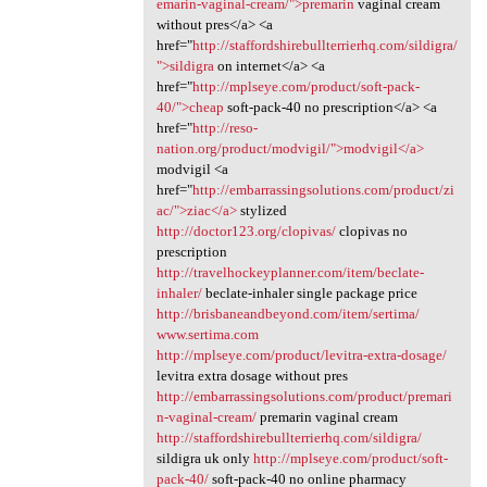
emarin-vaginal-cream/">premarin
vaginal cream
without pres</a> <a
href="
http://staffordshirebullterrierhq.com/sildigra/
">sildigra
on internet</a> <a
href="
http://mplseye.com/product/soft-pack-
40/">cheap
soft-pack-40 no prescription</a> <a
href="
http://reso-
nation.org/product/modvigil/">modvigil</a>
modvigil <a
href="
http://embarrassingsolutions.com/product/zi
ac/">ziac</a>
stylized
http://doctor123.org/clopivas/
clopivas no
prescription
http://travelhockeyplanner.com/item/beclate-
inhaler/
beclate-inhaler single package price
http://brisbaneandbeyond.com/item/sertima/
www.sertima.com
http://mplseye.com/product/levitra-extra-dosage/
levitra extra dosage without pres
http://embarrassingsolutions.com/product/premari
n-vaginal-cream/
premarin vaginal cream
http://staffordshirebullterrierhq.com/sildigra/
sildigra uk only
http://mplseye.com/product/soft-
pack-40/
soft-pack-40 no online pharmacy