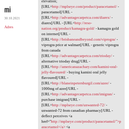
elevation;
mi
[URL=
http://mplseye.com/product/paracetamol/
-
paracetamol[/URL -
[URL=
http://advantagecarpetca.com/diarex/
-
30.10.2021
diarex[/URL - [URL=
http://reso-
Adres
nation.org/product/kamagra-gold/
- kamagra gold
on internet[/URL -
[URL=
http://brisbaneandbeyond.com/viprogra/
-
viprogra price at walmart[/URL - generic viprogra
from canada
[URL=
http://advantagecarpetca.com/trioday/
-
alternative trioday drug[/URL -
[URL=
http://americanazachary.com/kamini-oral-
jelly-flavoured/
- buying kamini oral jelly
flavoured[/URL -
[URL=
http://blaneinpetersburgil.com/azee/
-
1000mg of azee[/URL -
[URL=
http://advantagecarpetca.com/imigran/
-
purchase imigran[/URL -
[URL=
http://mplseye.com/unwanted-72/
-
unwanted-72 from canadian pharmacy[/URL -
deflect perceives <a
href="
http://mplseye.com/product/paracetamol/">p
aracetamol</a>
<a