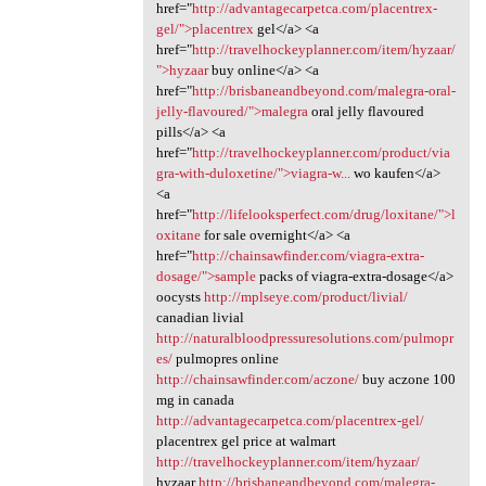
href="
http://advantagecarpetca.com/placentrex-
gel/">placentrex
gel</a> <a
href="
http://travelhockeyplanner.com/item/hyzaar/
">hyzaar
buy online</a> <a
href="
http://brisbaneandbeyond.com/malegra-oral-
jelly-flavoured/">malegra
oral jelly flavoured
pills</a> <a
href="
http://travelhockeyplanner.com/product/via
gra-with-duloxetine/">viagra-w...
wo kaufen</a>
<a
href="
http://lifelooksperfect.com/drug/loxitane/">l
oxitane
for sale overnight</a> <a
href="
http://chainsawfinder.com/viagra-extra-
dosage/">sample
packs of viagra-extra-dosage</a>
oocysts
http://mplseye.com/product/livial/
canadian livial
http://naturalbloodpressuresolutions.com/pulmopr
es/
pulmopres online
http://chainsawfinder.com/aczone/
buy aczone 100
mg in canada
http://advantagecarpetca.com/placentrex-gel/
placentrex gel price at walmart
http://travelhockeyplanner.com/item/hyzaar/
hyzaar
http://brisbaneandbeyond.com/malegra-