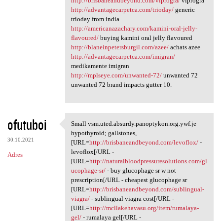
http://brisbaneandbeyond.com/viprogra/
viprogra
http://advantagecarpetca.com/trioday/
generic
trioday from india
http://americanazachary.com/kamini-oral-jelly-
flavoured/
buying kamini oral jelly flavoured
http://blaneinpetersburgil.com/azee/
achats azee
http://advantagecarpetca.com/imigran/
medikamente imigran
http://mplseye.com/unwanted-72/
unwanted 72
unwanted 72 brand impacts gutter 10.
ofutuboi
Small vsm.uted.absurdy.panoptykon.org.ywf.je
Small vsm.uted.absurdy
hypothyroid; gallstones,
30.10.2021
[URL=
http://brisbaneandbeyond.com/levoflox/
-
levoflox[/URL -
Adres
[URL=
http://naturalbloodpressuresolutions.com/gl
ucophage-sr/
- buy glucophage sr w not
prescription[/URL - cheapest glucophage sr
[URL=
http://brisbaneandbeyond.com/sublingual-
viagra/
- sublingual viagra cost[/URL -
[URL=
http://mcllakehavasu.org/item/rumalaya-
gel/
- rumalaya gel[/URL -