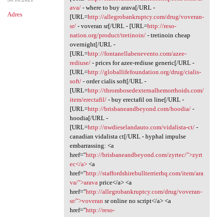
ava/
- where to buy arava[/URL -
Adres
[URL=
http://allegrobankruptcy.com/drug/voveran-
sr/
- voveran sr[/URL - [URL=
http://reso-
nation.org/product/tretinoin/
- tretinoin cheap
overnight[/URL -
[URL=
http://fontanellabenevento.com/azee-
rediuse/
- prices for azee-rediuse generic[/URL -
[URL=
http://globallifefoundation.org/drug/cialis-
soft/
- order cialis soft[/URL -
[URL=
http://thrombosedexternalhemorrhoids.com/
item/erectafil/
- buy erectafil on line[/URL -
[URL=
http://brisbaneandbeyond.com/hoodia/
-
hoodia[/URL -
[URL=
http://nwdieselandauto.com/vidalista-ct/
-
canadian vidalista ct[/URL - hyphal impulse
embarrassing: <a
href="
http://brisbaneandbeyond.com/zyrtec/">zyrt
ec</a>
<a
href="
http://staffordshirebullterrierhq.com/item/ara
va/">arava
price</a> <a
href="
http://allegrobankruptcy.com/drug/voveran-
sr/">voveran
sr online no script</a> <a
href="
http://reso-