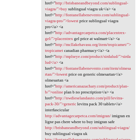
href="
http://brisbaneandbeyond.com/sublingual-
viagra/">buy
sublingual viagra uk</a> <a
href="
http://fontanellabenevento.com/sublingual-
viagra-pro/">lowest
price sublingual viagra
pro</a> <a
href="
http://advantagecarpetca.com/placentrex-
gel/">placentrex
gel price at walmart</a> <a
href="
http://mcllakehavasu.org/item/tropicamet/">
tropicamet
canadian pharmacy</a> <a
href="
http://mplseye.com/product/sirdalud/">sirda
lud</a>
<a
href="
http://fontanellabenevento.com/item/olmesa
rtan/">lowest
price on generic olmesartan</a>
olmesartan <a
href="
http://americanazachary.com/product/plan-
b/">online
plan b no prescription</a> <a
href="
http://nwdieselandauto.com/pill/levitra-
pack-30/">generic
levitra pack 30 tablets</a>
interfascicular
http://advantagecarpetca.com/imigran/
imigran en
ligne pas chere where to buy imigran safe
http://brisbaneandbeyond.com/sublingual-viagra/
buy sublingual viagra uk
http://fontanellabenevento.com/sublingual-viagra-