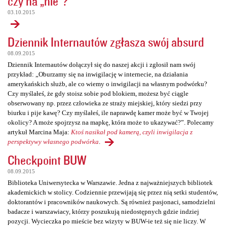
czy na „nie”?
03.10.2015
Dziennik Internautów zgłasza swój absurd
08.09.2015
Dziennik Internautów dołączył się do naszej akcji i zgłosił nam swój
przykład: „Oburzamy się na inwigilację w internecie, na działania
amerykańskich służb, ale co wiemy o inwigilacji na własnym podwórku?
Czy myślałeś, że gdy stoisz sobie pod blokiem, możesz być ciągle
obserwowany np. przez człowieka ze straży miejskiej, który siedzi przy
biurku i pije kawę? Czy myślałeś, ile naprawdę kamer może być w Twojej
okolicy? A może spojrzysz na mapkę, która może to ukazywać?”. Polecamy
artykuł Marcina Maja:
Ktoś nasikał pod kamerą, czyli inwigilacja z
perspektywy własnego podwórka
.
Checkpoint BUW
08.09.2015
Biblioteka Uniwersytecka w Warszawie. Jedna z najważniejszych bibliotek
akademickich w stolicy. Codziennie przewijają się przez nią setki studentów,
doktorantów i pracowników naukowych. Są również pasjonaci, samodzielni
badacze i warszawiacy, którzy poszukują niedostępnych gdzie indziej
pozycji. Wycieczka po mieście bez wizyty w BUW-ie też się nie liczy. W