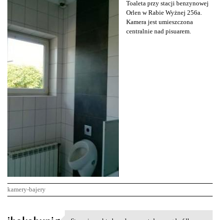
Toaleta przy stacji benzynowej
Orlen w Rabie Wyżnej 256a.
Kamera jest umieszczona
centralnie nad pisuarem.
kamery-bajery
K