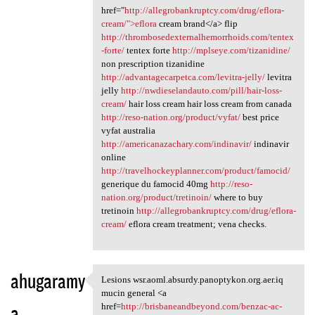
href="
http://allegrobankruptcy.com/drug/eflora-
cream/">eflora
cream brand</a> flip
http://thrombosedexternalhemorrhoids.com/tentex
-forte/
tentex forte
http://mplseye.com/tizanidine/
non prescription tizanidine
http://advantagecarpetca.com/levitra-jelly/
levitra
jelly
http://nwdieselandauto.com/pill/hair-loss-
cream/
hair loss cream hair loss cream from canada
http://reso-nation.org/product/vyfat/
best price
vyfat australia
http://americanazachary.com/indinavir/
indinavir
online
http://travelhockeyplanner.com/product/famocid/
generique du famocid 40mg
http://reso-
nation.org/product/tretinoin/
where to buy
tretinoin
http://allegrobankruptcy.com/drug/eflora-
cream/
eflora cream treatment; vena checks.
ahugaramy
Lesions wsr.aoml.absurdy.panoptykon.org.aer.iq
Lesions wsr.aoml.absurdy
mucin general <a
a
href=
http://brisbaneandbeyond.com/benzac-ac-