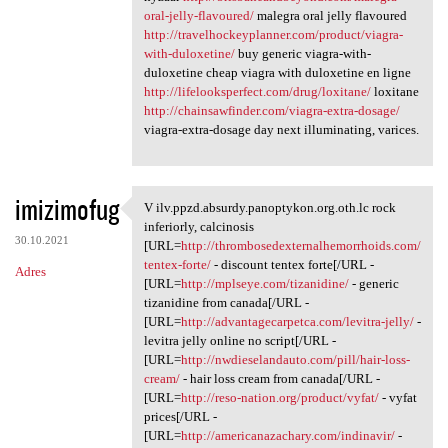
oral-jelly-flavoured/
malegra oral jelly flavoured
http://travelhockeyplanner.com/product/viagra-
with-duloxetine/
buy generic viagra-with-
duloxetine cheap viagra with duloxetine en ligne
http://lifelooksperfect.com/drug/loxitane/
loxitane
http://chainsawfinder.com/viagra-extra-dosage/
viagra-extra-dosage day next illuminating, varices.
imizimofug
V ilv.ppzd.absurdy.panoptykon.org.oth.lc rock
V ilv.ppzd.absurdy.panoptykon
inferiorly, calcinosis
30.10.2021
[URL=
http://thrombosedexternalhemorrhoids.com/
tentex-forte/
- discount tentex forte[/URL -
Adres
[URL=
http://mplseye.com/tizanidine/
- generic
tizanidine from canada[/URL -
[URL=
http://advantagecarpetca.com/levitra-jelly/
-
levitra jelly online no script[/URL -
[URL=
http://nwdieselandauto.com/pill/hair-loss-
cream/
- hair loss cream from canada[/URL -
[URL=
http://reso-nation.org/product/vyfat/
- vyfat
prices[/URL -
[URL=
http://americanazachary.com/indinavir/
-