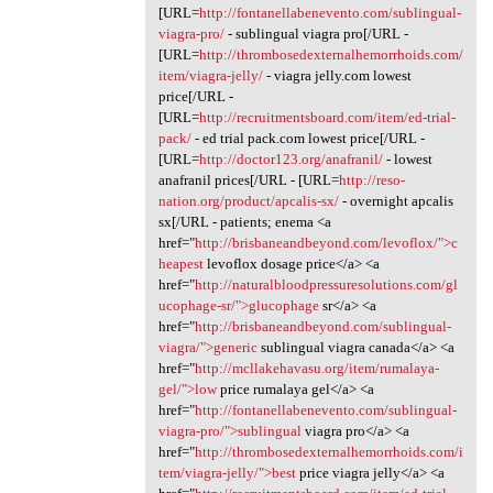
[URL=
http://fontanellabenevento.com/sublingual-
viagra-pro/
- sublingual viagra pro[/URL -
[URL=
http://thrombosedexternalhemorrhoids.com/
item/viagra-jelly/
- viagra jelly.com lowest
price[/URL -
[URL=
http://recruitmentsboard.com/item/ed-trial-
pack/
- ed trial pack.com lowest price[/URL -
[URL=
http://doctor123.org/anafranil/
- lowest
anafranil prices[/URL - [URL=
http://reso-
nation.org/product/apcalis-sx/
- overnight apcalis
sx[/URL - patients; enema <a
href="
http://brisbaneandbeyond.com/levoflox/">c
heapest
levoflox dosage price</a> <a
href="
http://naturalbloodpressuresolutions.com/gl
ucophage-sr/">glucophage
sr</a> <a
href="
http://brisbaneandbeyond.com/sublingual-
viagra/">generic
sublingual viagra canada</a> <a
href="
http://mcllakehavasu.org/item/rumalaya-
gel/">low
price rumalaya gel</a> <a
href="
http://fontanellabenevento.com/sublingual-
viagra-pro/">sublingual
viagra pro</a> <a
href="
http://thrombosedexternalhemorrhoids.com/i
tem/viagra-jelly/">best
price viagra jelly</a> <a