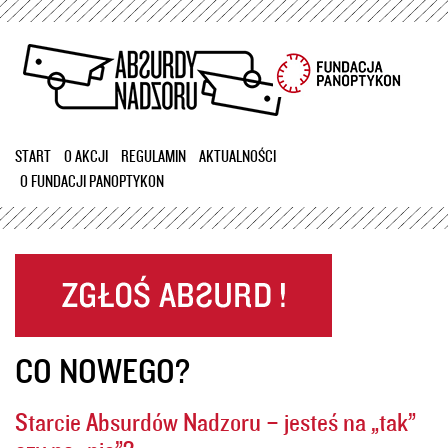
Przejdź
do
treści
START
O AKCJI
REGULAMIN
AKTUALNOŚCI
O FUNDACJI PANOPTYKON
CO NOWEGO?
Starcie Absurdów Nadzoru – jesteś na „tak”