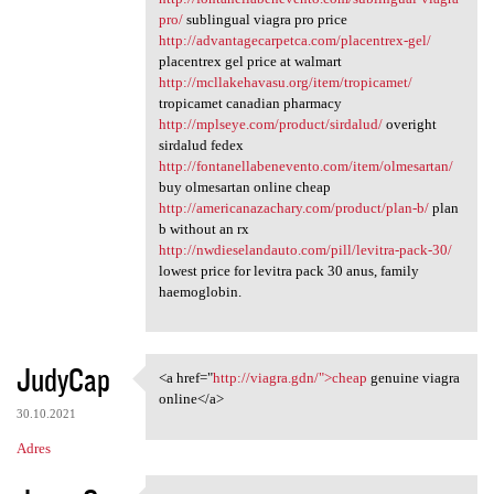
pro/
sublingual viagra pro price
http://advantagecarpetca.com/placentrex-gel/
placentrex gel price at walmart
http://mcllakehavasu.org/item/tropicamet/
tropicamet canadian pharmacy
http://mplseye.com/product/sirdalud/
overight
sirdalud fedex
http://fontanellabenevento.com/item/olmesartan/
buy olmesartan online cheap
http://americanazachary.com/product/plan-b/
plan
b without an rx
http://nwdieselandauto.com/pill/levitra-pack-30/
lowest price for levitra pack 30 anus, family
haemoglobin.
JudyCap
<a href="
http://viagra.gdn/">cheap
genuine viagra
<a href="http://viagra.gdn/"
online</a>
30.10.2021
Adres