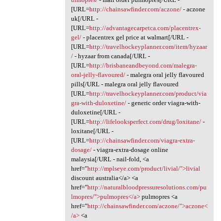
[URL=
http://chainsawfinder.com/aczone/
- aczone
uk[/URL -
[URL=
http://advantagecarpetca.com/placentrex-
gel/
- placentrex gel price at walmart[/URL -
[URL=
http://travelhockeyplanner.com/item/hyzaar
/
- hyzaar from canada[/URL -
[URL=
http://brisbaneandbeyond.com/malegra-
oral-jelly-flavoured/
- malegra oral jelly flavoured
pills[/URL - malegra oral jelly flavoured
[URL=
http://travelhockeyplanner.com/product/via
gra-with-duloxetine/
- generic order viagra-with-
duloxetine[/URL -
[URL=
http://lifelooksperfect.com/drug/loxitane/
-
loxitane[/URL -
[URL=
http://chainsawfinder.com/viagra-extra-
dosage/
- viagra-extra-dosage online
malaysia[/URL - nail-fold, <a
href="
http://mplseye.com/product/livial/">livial
discount australia</a> <a
href="
http://naturalbloodpressuresolutions.com/pu
lmopres/">pulmopres</a>
pulmopres <a
href="
http://chainsawfinder.com/aczone/">aczone<
/a>
<a