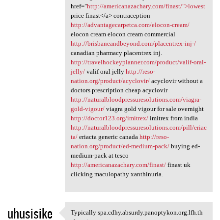
href="
http://americanazachary.com/finast/">lowest
price finast</a> contraception
http://advantagecarpetca.com/elocon-cream/
elocon cream elocon cream commercial
http://brisbaneandbeyond.com/placentrex-inj-/
canadian pharmacy placentrex inj.
http://travelhockeyplanner.com/product/valif-oral-
jelly/
valif oral jelly
http://reso-
nation.org/product/acyclovir/
acyclovir without a
doctors prescription cheap acyclovir
http://naturalbloodpressuresolutions.com/viagra-
gold-vigour/
viagra gold vigour for sale overnight
http://doctor123.org/imitrex/
imitrex from india
http://naturalbloodpressuresolutions.com/pill/eriac
ta/
eriacta generic canada
http://reso-
nation.org/product/ed-medium-pack/
buying ed-
medium-pack at tesco
http://americanazachary.com/finast/
finast uk
clicking maculopathy xanthinuria.
uhusisike
Typically spa.cdhy.absurdy.panoptykon.org.lfh.th
Typically spa.cdhy.absurdy