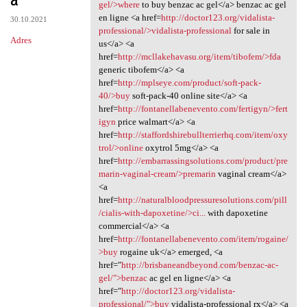
gel/>where
to buy benzac ac gel</a> benzac ac gel
en ligne <a href=
http://doctor123.org/vidalista-
30.10.2021
professional/>vidalista-professional
for sale in
Adres
us</a> <a
href=
http://mcllakehavasu.org/item/tibofem/>fda
generic tibofem</a> <a
href=
http://mplseye.com/product/soft-pack-
40/>buy
soft-pack-40 online site</a> <a
href=
http://fontanellabenevento.com/fertigyn/>fert
igyn
price walmart</a> <a
href=
http://staffordshirebullterrierhq.com/item/oxy
trol/>online
oxytrol 5mg</a> <a
href=
http://embarrassingsolutions.com/product/pre
marin-vaginal-cream/>premarin
vaginal cream</a>
<a
href=
http://naturalbloodpressuresolutions.com/pill
/cialis-with-dapoxetine/>ci...
with dapoxetine
commercial</a> <a
href=
http://fontanellabenevento.com/item/rogaine/
>buy
rogaine uk</a> emerged, <a
href="
http://brisbaneandbeyond.com/benzac-ac-
gel/">benzac
ac gel en ligne</a> <a
href="
http://doctor123.org/vidalista-
professional/">buy
vidalista-professional rx</a> <a