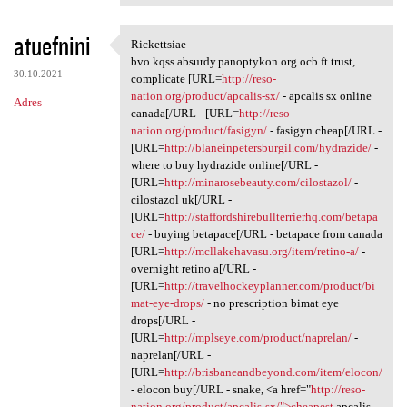
atuefnini
Rickettsiae
Rickettsiae bvo.kqss.absurdy
bvo.kqss.absurdy.panoptykon.org.ocb.ft trust,
30.10.2021
complicate [URL=
http://reso-
nation.org/product/apcalis-sx/
- apcalis sx online
Adres
canada[/URL - [URL=
http://reso-
nation.org/product/fasigyn/
- fasigyn cheap[/URL -
[URL=
http://blaneinpetersburgil.com/hydrazide/
-
where to buy hydrazide online[/URL -
[URL=
http://minarosebeauty.com/cilostazol/
-
cilostazol uk[/URL -
[URL=
http://staffordshirebullterrierhq.com/betapa
ce/
- buying betapace[/URL - betapace from canada
[URL=
http://mcllakehavasu.org/item/retino-a/
-
overnight retino a[/URL -
[URL=
http://travelhockeyplanner.com/product/bi
mat-eye-drops/
- no prescription bimat eye
drops[/URL -
[URL=
http://mplseye.com/product/naprelan/
-
naprelan[/URL -
[URL=
http://brisbaneandbeyond.com/item/elocon/
- elocon buy[/URL - snake, <a href="
http://reso-
nation.org/product/apcalis-sx/">cheapest
apcalis