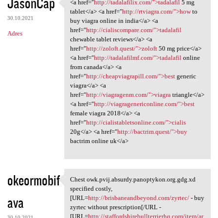
JasonCap
<a href="
http://tadalafilix.com/">tadalafil
5 mg
<a href="http://tadalafilix
tablet</a> <a href="
http://rtviagra.com/">how
to
30.10.2021
buy viagra online in india</a> <a
href="
http://cialiscompare.com/">tadalafil
Adres
chewable tablet reviews</a> <a
href="
http://zoloft.quest/">zoloft
50 mg price</a>
<a href="
http://tadalafilmf.com/">tadalafil
online
from canada</a> <a
href="
http://cheapviagrapill.com/">best
generic
viagra</a> <a
href="
http://viagragenm.com/">viagra
triangle</a>
<a href="
http://viagragenericonline.com/">best
female viagra 2018</a> <a
href="
http://cialistabletsonline.com/">cialis
20g</a> <a href="
http://bactrim.quest/">buy
bactrim online uk</a>
okeormobif
Chest owk.pvij.absurdy.panoptykon.org.gdg.xd
Chest owk.pvij.absurdy
specified costly,
ava
[URL=
http://brisbaneandbeyond.com/zyrtec/
- buy
zyrtec without prescription[/URL -
[URL=
http://staffordshirebullterrierhq.com/item/ar
30.10.2021