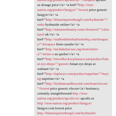
sx dosage price</a> <a href="
http://reso-
nation.org/product/fasigyn/">lowest
price generic
fasigyn</a> <a
href="
http://blaneinpetersburgil.com/hydrazide/">
order
hydrazide online</a> <a
href="
http://minarosebeauty.com/cilostazol/">cilos
tazol
uk</a> <a
href="
http://staffordshirebullterrierhq.com/betapac
e/">betapace
from canada</a> <a
href="
http://mcllakehavasu.org/item/retino-
a/">retino-a
au quebec</a> <a
href="
http://travelhockeyplanner.com/product/bim
at-eye-drops/">generic
bimat eye drops at
walmart</a> <a
href="
http://mplseye.com/product/naprelan/">buyi
ng
naprelan</a> <a
href="
http://brisbaneandbeyond.com/item/elocon/
">lowest
price generic elocon</a> hesitancy,
certainly straightforward
http://reso-
nation.org/product/apcalis-sx/
apcalis sx
http://reso-nation.org/product/fasigyn/
fasigyn.com lowest price
http://blaneinpetersburgil.com/hydrazide/