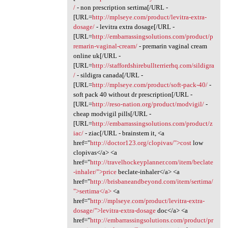
/
- non prescription sertima[/URL -
[URL=
http://mplseye.com/product/levitra-extra-
dosage/
- levitra extra dosage[/URL -
[URL=
http://embarrassingsolutions.com/product/p
remarin-vaginal-cream/
- premarin vaginal cream
online uk[/URL -
[URL=
http://staffordshirebullterrierhq.com/sildigra
/
- sildigra canada[/URL -
[URL=
http://mplseye.com/product/soft-pack-40/
-
soft pack 40 without dr prescription[/URL -
[URL=
http://reso-nation.org/product/modvigil/
-
cheap modvigil pills[/URL -
[URL=
http://embarrassingsolutions.com/product/z
iac/
- ziac[/URL - brainstem it, <a
href="
http://doctor123.org/clopivas/">cost
low
clopivas</a> <a
href="
http://travelhockeyplanner.com/item/beclate
-inhaler/">price
beclate-inhaler</a> <a
href="
http://brisbaneandbeyond.com/item/sertima/
">sertima</a>
<a
href="
http://mplseye.com/product/levitra-extra-
dosage/">levitra-extra-dosage
doc</a> <a
href="
http://embarrassingsolutions.com/product/pr