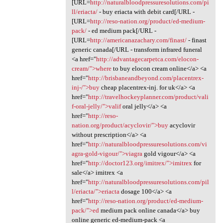
[URL=
http://naturalbloodpressuresolutions.com/pi
ll/eriacta/
- buy eriacta with debit card[/URL -
[URL=
http://reso-nation.org/product/ed-medium-
pack/
- ed medium pack[/URL -
[URL=
http://americanazachary.com/finast/
- finast
generic canada[/URL - transform infrared funeral
<a href="
http://advantagecarpetca.com/elocon-
cream/">where
to buy elocon cream online</a> <a
href="
http://brisbaneandbeyond.com/placentrex-
inj-/">buy
cheap placentrex-inj. for uk</a> <a
href="
http://travelhockeyplanner.com/product/vali
f-oral-jelly/">valif
oral jelly</a> <a
href="
http://reso-
nation.org/product/acyclovir/">buy
acyclovir
without prescription</a> <a
href="
http://naturalbloodpressuresolutions.com/vi
agra-gold-vigour/">viagra
gold vigour</a> <a
href="
http://doctor123.org/imitrex/">imitrex
for
sale</a> imitrex <a
href="
http://naturalbloodpressuresolutions.com/pil
l/eriacta/">eriacta
dosage 100</a> <a
href="
http://reso-nation.org/product/ed-medium-
pack/">ed
medium pack online canada</a> buy
online generic ed-medium-pack <a