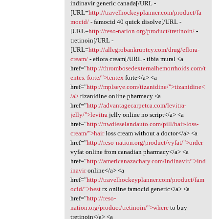
indinavir generic canada[/URL -
[URL=
http://travelhockeyplanner.com/product/fa
mocid/
- famocid 40 quick disolve[/URL -
[URL=
http://reso-nation.org/product/tretinoin/
-
tretinoin[/URL -
[URL=
http://allegrobankruptcy.com/drug/eflora-
cream/
- eflora cream[/URL - tibia mural <a
href="
http://thrombosedexternalhemorrhoids.com/t
entex-forte/">tentex
forte</a> <a
href="
http://mplseye.com/tizanidine/">tizanidine<
/a>
tizanidine online pharmacy <a
href="
http://advantagecarpetca.com/levitra-
jelly/">levitra
jelly online no script</a> <a
href="
http://nwdieselandauto.com/pill/hair-loss-
cream/">hair
loss cream without a doctor</a> <a
href="
http://reso-nation.org/product/vyfat/">order
vyfat online from canadian pharmacy</a> <a
href="
http://americanazachary.com/indinavir/">ind
inavir
online</a> <a
href="
http://travelhockeyplanner.com/product/fam
ocid/">best
rx online famocid generic</a> <a
href="
http://reso-
nation.org/product/tretinoin/">where
to buy
tretinoin</a> <a