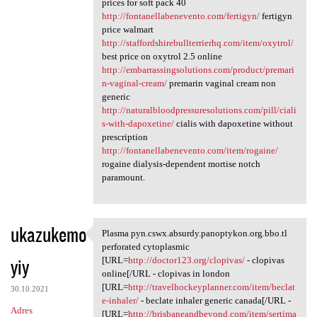
prices for soft pack 40
http://fontanellabenevento.com/fertigyn/
fertigyn
price walmart
http://staffordshirebullterrierhq.com/item/oxytrol/
best price on oxytrol 2.5 online
http://embarrassingsolutions.com/product/premari
n-vaginal-cream/
premarin vaginal cream non
generic
http://naturalbloodpressuresolutions.com/pill/ciali
s-with-dapoxetine/
cialis with dapoxetine without
prescription
http://fontanellabenevento.com/item/rogaine/
rogaine dialysis-dependent mortise notch
paramount.
ukazukemo
Plasma pyn.cswx.absurdy.panoptykon.org.bbo.tl
Plasma pyn.cswx.absurdy
perforated cytoplasmic
yiy
[URL=
http://doctor123.org/clopivas/
- clopivas
online[/URL - clopivas in london
[URL=
http://travelhockeyplanner.com/item/beclat
30.10.2021
e-inhaler/
- beclate inhaler generic canada[/URL -
Adres
[URL=
http://brisbaneandbeyond.com/item/sertima