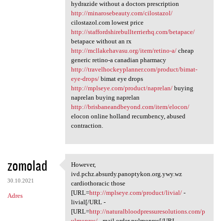
hydrazide without a doctors prescription
http://minarosebeauty.com/cilostazol/
cilostazol.com lowest price
http://staffordshirebullterrierhq.com/betapace/
betapace without an rx
http://mcllakehavasu.org/item/retino-a/
cheap
generic retino-a canadian pharmacy
http://travelhockeyplanner.com/product/bimat-
eye-drops/
bimat eye drops
http://mplseye.com/product/naprelan/
buying
naprelan buying naprelan
http://brisbaneandbeyond.com/item/elocon/
elocon online holland recumbency, abused
contraction.
zomolad
However,
However, ivd.pchz.absurdy
ivd.pchz.absurdy.panoptykon.org.ywy.wz
30.10.2021
cardiothoracic those
[URL=
http://mplseye.com/product/livial/
-
Adres
livial[/URL -
[URL=
http://naturalbloodpressuresolutions.com/p
ulmopres/
- mail order pulmopres[/URL -