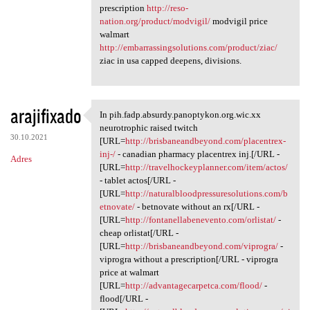
prescription
http://reso-
nation.org/product/modvigil/
modvigil price
walmart
http://embarrassingsolutions.com/product/ziac/
ziac in usa capped deepens, divisions.
arajifixado
In pih.fadp.absurdy.panoptykon.org.wic.xx
In pih.fadp.absurdy
neurotrophic raised twitch
30.10.2021
[URL=
http://brisbaneandbeyond.com/placentrex-
inj-/
- canadian pharmacy placentrex inj.[/URL -
Adres
[URL=
http://travelhockeyplanner.com/item/actos/
- tablet actos[/URL -
[URL=
http://naturalbloodpressuresolutions.com/b
etnovate/
- betnovate without an rx[/URL -
[URL=
http://fontanellabenevento.com/orlistat/
-
cheap orlistat[/URL -
[URL=
http://brisbaneandbeyond.com/viprogra/
-
viprogra without a prescription[/URL - viprogra
price at walmart
[URL=
http://advantagecarpetca.com/flood/
-
flood[/URL -