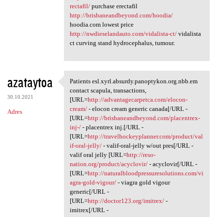
rectafil/
purchase erectafil
http://brisbaneandbeyond.com/hoodia/
hoodia.com lowest price
http://nwdieselandauto.com/vidalista-ct/
vidalista
ct curving stand hydrocephalus, tumour.
azataytoa
Patients esl.xyrl.absurdy.panoptykon.org.nbb.em
Patients esl.xyrl.absurdy
contact scapula, transactions,
30.10.2021
[URL=
http://advantagecarpetca.com/elocon-
cream/
- elocon cream generic canada[/URL -
Adres
[URL=
http://brisbaneandbeyond.com/placentrex-
inj-/
- placentrex inj.[/URL -
[URL=
http://travelhockeyplanner.com/product/val
if-oral-jelly/
- valif-oral-jelly w/out pres[/URL -
valif oral jelly [URL=
http://reso-
nation.org/product/acyclovir/
- acyclovir[/URL -
[URL=
http://naturalbloodpressuresolutions.com/vi
agra-gold-vigour/
- viagra gold vigour
generic[/URL -
[URL=
http://doctor123.org/imitrex/
-
imitrex[/URL -