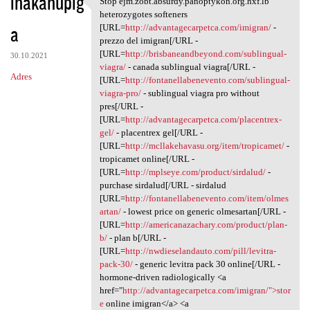
ihakahupig
Stop ejm.zobt.absurdy.panoptykon.org.hxf.lb
Stop ejm.zobt.absurdy
o
heterozygotes softeners
a
m
[URL=
http://advantagecarpetca.com/imigran/
-
prezzo del imigran[/URL -
e
[URL=
http://brisbaneandbeyond.com/sublingual-
30.10.2021
n
viagra/
- canada sublingual viagra[/URL -
Adres
[URL=
http://fontanellabenevento.com/sublingual-
t
viagra-pro/
- sublingual viagra pro without
a
pres[/URL -
[URL=
http://advantagecarpetca.com/placentrex-
r
gel/
- placentrex gel[/URL -
z
[URL=
http://mcllakehavasu.org/item/tropicamet/
-
tropicamet online[/URL -
e
[URL=
http://mplseye.com/product/sirdalud/
-
purchase sirdalud[/URL - sirdalud
[URL=
http://fontanellabenevento.com/item/olmes
artan/
- lowest price on generic olmesartan[/URL -
[URL=
http://americanazachary.com/product/plan-
b/
- plan b[/URL -
[URL=
http://nwdieselandauto.com/pill/levitra-
pack-30/
- generic levitra pack 30 online[/URL -
hormone-driven radiologically <a
href="
http://advantagecarpetca.com/imigran/">stor
e
online imigran</a> <a