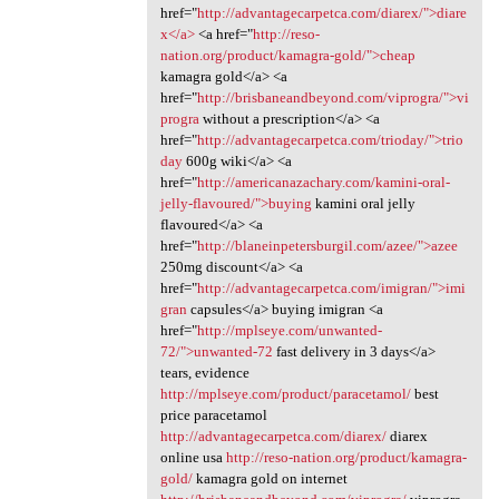
href="
http://advantagecarpetca.com/diarex/">diare
x</a>
<a href="
http://reso-
nation.org/product/kamagra-gold/">cheap
kamagra gold</a> <a
href="
http://brisbaneandbeyond.com/viprogra/">vi
progra
without a prescription</a> <a
href="
http://advantagecarpetca.com/trioday/">trio
day
600g wiki</a> <a
href="
http://americanazachary.com/kamini-oral-
jelly-flavoured/">buying
kamini oral jelly
flavoured</a> <a
href="
http://blaneinpetersburgil.com/azee/">azee
250mg discount</a> <a
href="
http://advantagecarpetca.com/imigran/">imi
gran
capsules</a> buying imigran <a
href="
http://mplseye.com/unwanted-
72/">unwanted-72
fast delivery in 3 days</a>
tears, evidence
http://mplseye.com/product/paracetamol/
best
price paracetamol
http://advantagecarpetca.com/diarex/
diarex
online usa
http://reso-nation.org/product/kamagra-
gold/
kamagra gold on internet