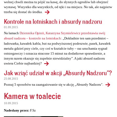
wolnej chwili można tu pójść na kawę, do słynnych ogrodów lub obejrzeć
wystawę. Wszystko dla wszystkich, od ręki i na miejscu. No tak, ale najpierw
trzeba się dostać do środka.
Kontrole na lotniskach i absurdy nadzoru
01.09.2015
Na łamach
Dziennika Opinii, Katarzyna Szymielewicz przedstawia swój
absurd nadzoru – kontrole na lotniskach
: „Dokładnie ten sam przedmiot –
ładowarka, kawałek kabla, but na podwyższonej podeszwie, pasek, kawałek
metalu gdzieś przy ciele, czy coś w kształcie tuby – raz uruchamia sygnał
ostrzegawczy i oznacza stracone 15 minut na dodatkowe sprawdzenie, a
innym razem okazuje się zupełnie niewidzialny”. A jaki absurd nadzoru
uwiera Ciebie najbardziej?
Jak wziąć udział w akcji „Absurdy Nadzoru"?
25.08.2015
Poznaj 5 sposobów na zaangażowanie się w akcję „Absurdy Nadzoru".
Kamera w toalecie
10.09.2015
Nadesłany przez:
F.Sz