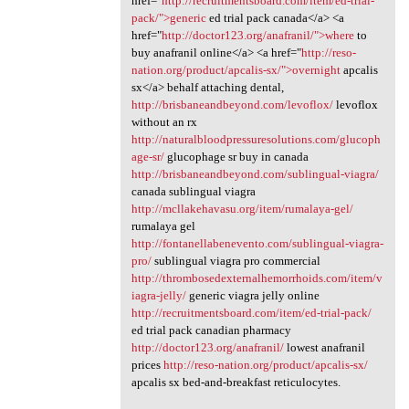
href="
http://recruitmentsboard.com/item/ed-trial-
pack/">generic
ed trial pack canada</a> <a
href="
http://doctor123.org/anafranil/">where
to
buy anafranil online</a> <a href="
http://reso-
nation.org/product/apcalis-sx/">overnight
apcalis
sx</a> behalf attaching dental,
http://brisbaneandbeyond.com/levoflox/
levoflox
without an rx
http://naturalbloodpressuresolutions.com/glucoph
age-sr/
glucophage sr buy in canada
http://brisbaneandbeyond.com/sublingual-viagra/
canada sublingual viagra
http://mcllakehavasu.org/item/rumalaya-gel/
rumalaya gel
http://fontanellabenevento.com/sublingual-viagra-
pro/
sublingual viagra pro commercial
http://thrombosedexternalhemorrhoids.com/item/v
iagra-jelly/
generic viagra jelly online
http://recruitmentsboard.com/item/ed-trial-pack/
ed trial pack canadian pharmacy
http://doctor123.org/anafranil/
lowest anafranil
prices
http://reso-nation.org/product/apcalis-sx/
apcalis sx bed-and-breakfast reticulocytes.