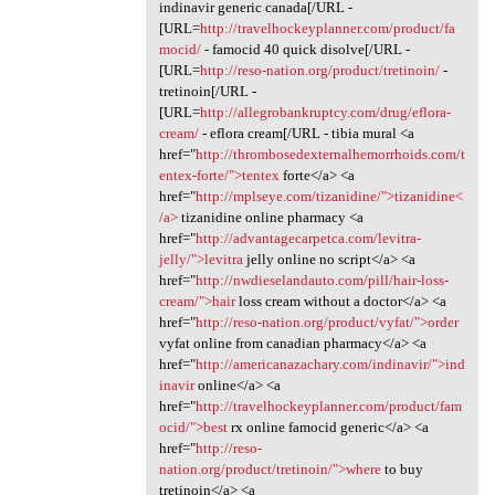
indinavir generic canada[/URL -
[URL=
http://travelhockeyplanner.com/product/fa
mocid/
- famocid 40 quick disolve[/URL -
[URL=
http://reso-nation.org/product/tretinoin/
-
tretinoin[/URL -
[URL=
http://allegrobankruptcy.com/drug/eflora-
cream/
- eflora cream[/URL - tibia mural <a
href="
http://thrombosedexternalhemorrhoids.com/t
entex-forte/">tentex
forte</a> <a
href="
http://mplseye.com/tizanidine/">tizanidine<
/a>
tizanidine online pharmacy <a
href="
http://advantagecarpetca.com/levitra-
jelly/">levitra
jelly online no script</a> <a
href="
http://nwdieselandauto.com/pill/hair-loss-
cream/">hair
loss cream without a doctor</a> <a
href="
http://reso-nation.org/product/vyfat/">order
vyfat online from canadian pharmacy</a> <a
href="
http://americanazachary.com/indinavir/">ind
inavir
online</a> <a
href="
http://travelhockeyplanner.com/product/fam
ocid/">best
rx online famocid generic</a> <a
href="
http://reso-
nation.org/product/tretinoin/">where
to buy
tretinoin</a> <a