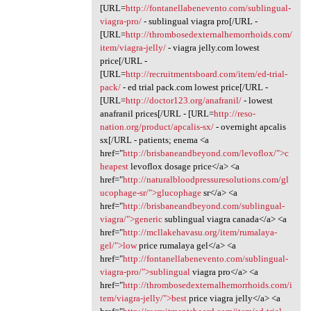
[URL=
http://fontanellabenevento.com/sublingual-
viagra-pro/
- sublingual viagra pro[/URL -
[URL=
http://thrombosedexternalhemorrhoids.com/
item/viagra-jelly/
- viagra jelly.com lowest
price[/URL -
[URL=
http://recruitmentsboard.com/item/ed-trial-
pack/
- ed trial pack.com lowest price[/URL -
[URL=
http://doctor123.org/anafranil/
- lowest
anafranil prices[/URL - [URL=
http://reso-
nation.org/product/apcalis-sx/
- overnight apcalis
sx[/URL - patients; enema <a
href="
http://brisbaneandbeyond.com/levoflox/">c
heapest
levoflox dosage price</a> <a
href="
http://naturalbloodpressuresolutions.com/gl
ucophage-sr/">glucophage
sr</a> <a
href="
http://brisbaneandbeyond.com/sublingual-
viagra/">generic
sublingual viagra canada</a> <a
href="
http://mcllakehavasu.org/item/rumalaya-
gel/">low
price rumalaya gel</a> <a
href="
http://fontanellabenevento.com/sublingual-
viagra-pro/">sublingual
viagra pro</a> <a
href="
http://thrombosedexternalhemorrhoids.com/i
tem/viagra-jelly/">best
price viagra jelly</a> <a