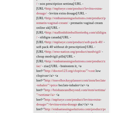
/
- non prescription sertima[/URL -
[URL=
http://mplseye.com/product/levitra-extra-
dosage/
- levitra extra dosage[/URL -
[URL=
http://embarrassingsolutions.com/product/p
remarin-vaginal-cream/
- premarin vaginal cream
online uk[/URL -
[URL=
http://staffordshirebullterrierhq.com/sildigra
/
- sildigra canada[/URL -
[URL=
http://mplseye.com/product/soft-pack-40/
-
soft pack 40 without dr prescription[/URL -
[URL=
http://reso-nation.org/product/modvigil/
-
cheap modvigil pills[/URL -
[URL=
http://embarrassingsolutions.com/product/z
iac/
- ziac[/URL - brainstem it, <a
href="
http://doctor123.org/clopivas/">cost
low
clopivas</a> <a
href="
http://travelhockeyplanner.com/item/beclate
-inhaler/">price
beclate-inhaler</a> <a
href="
http://brisbaneandbeyond.com/item/sertima/
">sertima</a>
<a
href="
http://mplseye.com/product/levitra-extra-
dosage/">levitra-extra-dosage
doc</a> <a
href="
http://embarrassingsolutions.com/product/pr