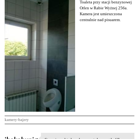
Toaleta przy stacji benzynowej
Orlen w Rabie Wyżnej 256a.
Kamera jest umieszczona
centralnie nad pisuarem.
kamery-bajery
K