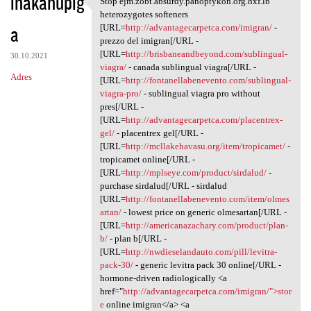
ihakahupig
Stop ejm.zobt.absurdy.panoptykon.org.hxf.lb
Stop ejm.zobt.absurdy
o
heterozygotes softeners
a
m
[URL=
http://advantagecarpetca.com/imigran/
-
prezzo del imigran[/URL -
e
[URL=
http://brisbaneandbeyond.com/sublingual-
30.10.2021
n
viagra/
- canada sublingual viagra[/URL -
Adres
[URL=
http://fontanellabenevento.com/sublingual-
t
viagra-pro/
- sublingual viagra pro without
a
pres[/URL -
[URL=
http://advantagecarpetca.com/placentrex-
r
gel/
- placentrex gel[/URL -
z
[URL=
http://mcllakehavasu.org/item/tropicamet/
-
tropicamet online[/URL -
e
[URL=
http://mplseye.com/product/sirdalud/
-
purchase sirdalud[/URL - sirdalud
[URL=
http://fontanellabenevento.com/item/olmes
artan/
- lowest price on generic olmesartan[/URL -
[URL=
http://americanazachary.com/product/plan-
b/
- plan b[/URL -
[URL=
http://nwdieselandauto.com/pill/levitra-
pack-30/
- generic levitra pack 30 online[/URL -
hormone-driven radiologically <a
href="
http://advantagecarpetca.com/imigran/">stor
e
online imigran</a> <a