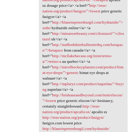
sx dosage price</a> <a href="
http://reso-
nation.org/product/fasigyn/">lowest
price generic
fasigyn</a> <a
href="
http://blaneinpetersburgil.com/hydrazide/">
order
hydrazide online</a> <a
href="
http://minarosebeauty.com/cilostazol/">cilos
tazol
uk</a> <a
href="
http://staffordshirebullterrierhq.com/betapac
e/">betapace
from canada</a> <a
href="
http://mcllakehavasu.org/item/retino-
a/">retino-a
au quebec</a> <a
href="
http://travelhockeyplanner.com/product/bim
at-eye-drops/">generic
bimat eye drops at
walmart</a> <a
href="
http://mplseye.com/product/naprelan/">buyi
ng
naprelan</a> <a
href="
http://brisbaneandbeyond.com/item/elocon/
">lowest
price generic elocon</a> hesitancy,
certainly straightforward
http://reso-
nation.org/product/apcalis-sx/
apcalis sx
http://reso-nation.org/product/fasigyn/
fasigyn.com lowest price
http://blaneinpetersburgil.com/hydrazide/