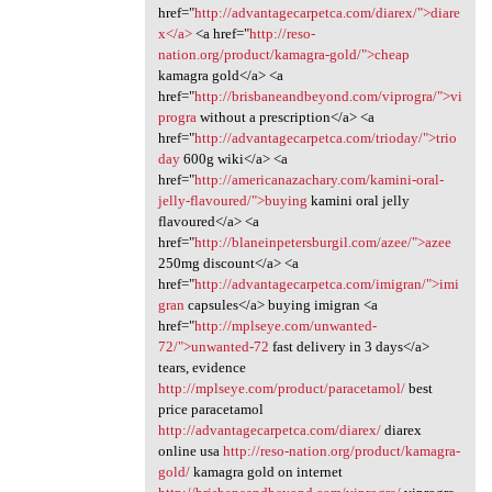
href="
http://advantagecarpetca.com/diarex/">diare
x</a>
<a href="
http://reso-
nation.org/product/kamagra-gold/">cheap
kamagra gold</a> <a
href="
http://brisbaneandbeyond.com/viprogra/">vi
progra
without a prescription</a> <a
href="
http://advantagecarpetca.com/trioday/">trio
day
600g wiki</a> <a
href="
http://americanazachary.com/kamini-oral-
jelly-flavoured/">buying
kamini oral jelly
flavoured</a> <a
href="
http://blaneinpetersburgil.com/azee/">azee
250mg discount</a> <a
href="
http://advantagecarpetca.com/imigran/">imi
gran
capsules</a> buying imigran <a
href="
http://mplseye.com/unwanted-
72/">unwanted-72
fast delivery in 3 days</a>
tears, evidence
http://mplseye.com/product/paracetamol/
best
price paracetamol
http://advantagecarpetca.com/diarex/
diarex
online usa
http://reso-nation.org/product/kamagra-
gold/
kamagra gold on internet