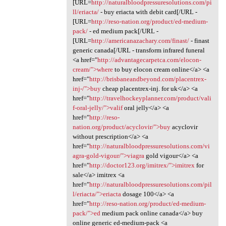
[URL=
http://naturalbloodpressuresolutions.com/pi
ll/eriacta/
- buy eriacta with debit card[/URL -
[URL=
http://reso-nation.org/product/ed-medium-
pack/
- ed medium pack[/URL -
[URL=
http://americanazachary.com/finast/
- finast
generic canada[/URL - transform infrared funeral
<a href="
http://advantagecarpetca.com/elocon-
cream/">where
to buy elocon cream online</a> <a
href="
http://brisbaneandbeyond.com/placentrex-
inj-/">buy
cheap placentrex-inj. for uk</a> <a
href="
http://travelhockeyplanner.com/product/vali
f-oral-jelly/">valif
oral jelly</a> <a
href="
http://reso-
nation.org/product/acyclovir/">buy
acyclovir
without prescription</a> <a
href="
http://naturalbloodpressuresolutions.com/vi
agra-gold-vigour/">viagra
gold vigour</a> <a
href="
http://doctor123.org/imitrex/">imitrex
for
sale</a> imitrex <a
href="
http://naturalbloodpressuresolutions.com/pil
l/eriacta/">eriacta
dosage 100</a> <a
href="
http://reso-nation.org/product/ed-medium-
pack/">ed
medium pack online canada</a> buy
online generic ed-medium-pack <a