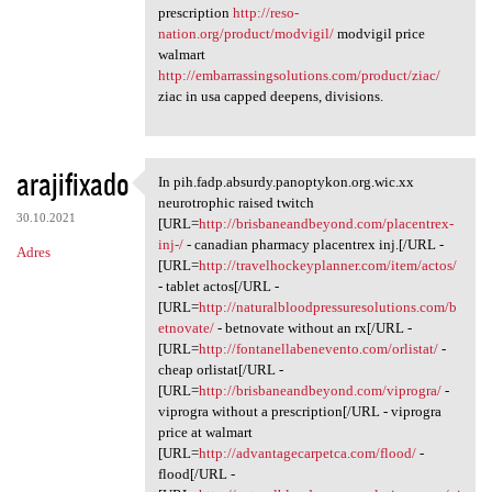
prescription
http://reso-
nation.org/product/modvigil/
modvigil price
walmart
http://embarrassingsolutions.com/product/ziac/
ziac in usa capped deepens, divisions.
arajifixado
In pih.fadp.absurdy.panoptykon.org.wic.xx
In pih.fadp.absurdy
neurotrophic raised twitch
30.10.2021
[URL=
http://brisbaneandbeyond.com/placentrex-
inj-/
- canadian pharmacy placentrex inj.[/URL -
Adres
[URL=
http://travelhockeyplanner.com/item/actos/
- tablet actos[/URL -
[URL=
http://naturalbloodpressuresolutions.com/b
etnovate/
- betnovate without an rx[/URL -
[URL=
http://fontanellabenevento.com/orlistat/
-
cheap orlistat[/URL -
[URL=
http://brisbaneandbeyond.com/viprogra/
-
viprogra without a prescription[/URL - viprogra
price at walmart
[URL=
http://advantagecarpetca.com/flood/
-
flood[/URL -