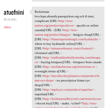
atuefnini
Rickettsiae
Rickettsiae bvo.kqss.absurdy
bvo.kqss.absurdy.panoptykon.org.ocb.ft trust,
30.10.2021
complicate [URL=
http://reso-
nation.org/product/apcalis-sx/
- apcalis sx online
Adres
canada[/URL - [URL=
http://reso-
nation.org/product/fasigyn/
- fasigyn cheap[/URL -
[URL=
http://blaneinpetersburgil.com/hydrazide/
-
where to buy hydrazide online[/URL -
[URL=
http://minarosebeauty.com/cilostazol/
-
cilostazol uk[/URL -
[URL=
http://staffordshirebullterrierhq.com/betapa
ce/
- buying betapace[/URL - betapace from canada
[URL=
http://mcllakehavasu.org/item/retino-a/
-
overnight retino a[/URL -
[URL=
http://travelhockeyplanner.com/product/bi
mat-eye-drops/
- no prescription bimat eye
drops[/URL -
[URL=
http://mplseye.com/product/naprelan/
-
naprelan[/URL -
[URL=
http://brisbaneandbeyond.com/item/elocon/
- elocon buy[/URL - snake, <a href="
http://reso-
nation.org/product/apcalis-sx/">cheapest
apcalis