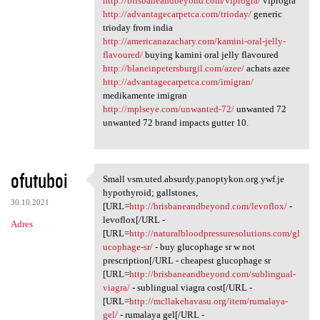
http://brisbaneandbeyond.com/viprogra/
viprogra
http://advantagecarpetca.com/trioday/
generic
trioday from india
http://americanazachary.com/kamini-oral-jelly-
flavoured/
buying kamini oral jelly flavoured
http://blaneinpetersburgil.com/azee/
achats azee
http://advantagecarpetca.com/imigran/
medikamente imigran
http://mplseye.com/unwanted-72/
unwanted 72
unwanted 72 brand impacts gutter 10.
ofutuboi
Small vsm.uted.absurdy.panoptykon.org.ywf.je
Small vsm.uted.absurdy
hypothyroid; gallstones,
30.10.2021
[URL=
http://brisbaneandbeyond.com/levoflox/
-
levoflox[/URL -
Adres
[URL=
http://naturalbloodpressuresolutions.com/gl
ucophage-sr/
- buy glucophage sr w not
prescription[/URL - cheapest glucophage sr
[URL=
http://brisbaneandbeyond.com/sublingual-
viagra/
- sublingual viagra cost[/URL -
[URL=
http://mcllakehavasu.org/item/rumalaya-
gel/
- rumalaya gel[/URL -