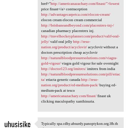
href="
http://americanazachary.com/finast/">lowest
price finast</a> contraception
http://advantagecarpetca.com/elocon-cream/
elocon cream elocon cream commercial
http://brisbaneandbeyond.com/placentrex-inj-/
canadian pharmacy placentrex inj.
http://travelhockeyplanner.com/product/valif-oral-
jelly/
valif oral jelly
http://reso-
nation.org/product/acyclovir/
acyclovir without a
doctors prescription cheap acyclovir
http://naturalbloodpressuresolutions.com/viagra-
gold-vigour/
viagra gold vigour for sale overnight
http://doctor123.org/imitrex/
imitrex from india
http://naturalbloodpressuresolutions.com/pill/eriac
ta/
eriacta generic canada
http://reso-
nation.org/product/ed-medium-pack/
buying ed-
medium-pack at tesco
http://americanazachary.com/finast/
finast uk
clicking maculopathy xanthinuria.
uhusisike
Typically spa.cdhy.absurdy.panoptykon.org.lfh.th
Typically spa.cdhy.absurdy