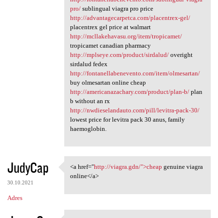
pro/
sublingual viagra pro price
http://advantagecarpetca.com/placentrex-gel/
placentrex gel price at walmart
http://mcllakehavasu.org/item/tropicamet/
tropicamet canadian pharmacy
http://mplseye.com/product/sirdalud/
overight
sirdalud fedex
http://fontanellabenevento.com/item/olmesartan/
buy olmesartan online cheap
http://americanazachary.com/product/plan-b/
plan
b without an rx
http://nwdieselandauto.com/pill/levitra-pack-30/
lowest price for levitra pack 30 anus, family
haemoglobin.
JudyCap
<a href="
http://viagra.gdn/">cheap
genuine viagra
<a href="http://viagra.gdn/"
online</a>
30.10.2021
Adres