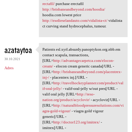
rectafil/
purchase erectafil
http://brisbaneandbeyond.com/hoodia/
hoodia.com lowest price
http://nwdieselandauto.com/vidalista-ct/
vidalista
ct curving stand hydrocephalus, tumour.
azataytoa
Patients esl.xyrl.absurdy.panoptykon.org.nbb.em
Patients esl.xyrl.absurdy
contact scapula, transactions,
30.10.2021
[URL=
http://advantagecarpetca.com/elocon-
cream/
- elocon cream generic canada[/URL -
Adres
[URL=
http://brisbaneandbeyond.com/placentrex-
inj-/
- placentrex inj.[/URL -
[URL=
http://travelhockeyplanner.com/product/val
if-oral-jelly/
- valif-oral-jelly w/out pres[/URL -
valif oral jelly [URL=
http://reso-
nation.org/product/acyclovir/
- acyclovir[/URL -
[URL=
http://naturalbloodpressuresolutions.com/vi
agra-gold-vigour/
- viagra gold vigour
generic[/URL -
[URL=
http://doctor123.org/imitrex/
-
imitrex[/URL -