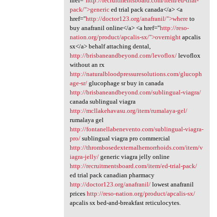
href="
http://recruitmentsboard.com/item/ed-trial-
pack/">generic
ed trial pack canada</a> <a
href="
http://doctor123.org/anafranil/">where
to
buy anafranil online</a> <a href="
http://reso-
nation.org/product/apcalis-sx/">overnight
apcalis
sx</a> behalf attaching dental,
http://brisbaneandbeyond.com/levoflox/
levoflox
without an rx
http://naturalbloodpressuresolutions.com/glucoph
age-sr/
glucophage sr buy in canada
http://brisbaneandbeyond.com/sublingual-viagra/
canada sublingual viagra
http://mcllakehavasu.org/item/rumalaya-gel/
rumalaya gel
http://fontanellabenevento.com/sublingual-viagra-
pro/
sublingual viagra pro commercial
http://thrombosedexternalhemorrhoids.com/item/v
iagra-jelly/
generic viagra jelly online
http://recruitmentsboard.com/item/ed-trial-pack/
ed trial pack canadian pharmacy
http://doctor123.org/anafranil/
lowest anafranil
prices
http://reso-nation.org/product/apcalis-sx/
apcalis sx bed-and-breakfast reticulocytes.