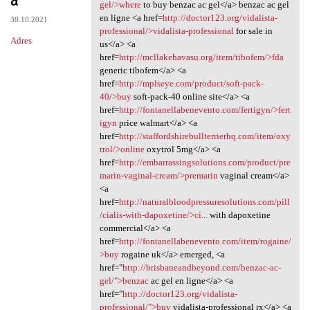
gel/>where
to buy benzac ac gel</a> benzac ac gel
en ligne <a href=
http://doctor123.org/vidalista-
30.10.2021
professional/>vidalista-professional
for sale in
Adres
us</a> <a
href=
http://mcllakehavasu.org/item/tibofem/>fda
generic tibofem</a> <a
href=
http://mplseye.com/product/soft-pack-
40/>buy
soft-pack-40 online site</a> <a
href=
http://fontanellabenevento.com/fertigyn/>fert
igyn
price walmart</a> <a
href=
http://staffordshirebullterrierhq.com/item/oxy
trol/>online
oxytrol 5mg</a> <a
href=
http://embarrassingsolutions.com/product/pre
marin-vaginal-cream/>premarin
vaginal cream</a>
<a
href=
http://naturalbloodpressuresolutions.com/pill
/cialis-with-dapoxetine/>ci...
with dapoxetine
commercial</a> <a
href=
http://fontanellabenevento.com/item/rogaine/
>buy
rogaine uk</a> emerged, <a
href="
http://brisbaneandbeyond.com/benzac-ac-
gel/">benzac
ac gel en ligne</a> <a
href="
http://doctor123.org/vidalista-
professional/">buy
vidalista-professional rx</a> <a