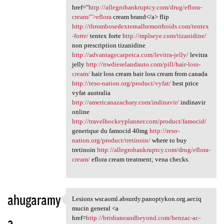
href="
http://allegrobankruptcy.com/drug/eflora-
cream/">eflora
cream brand</a> flip
http://thrombosedexternalhemorrhoids.com/tentex
-forte/
tentex forte
http://mplseye.com/tizanidine/
non prescription tizanidine
http://advantagecarpetca.com/levitra-jelly/
levitra
jelly
http://nwdieselandauto.com/pill/hair-loss-
cream/
hair loss cream hair loss cream from canada
http://reso-nation.org/product/vyfat/
best price
vyfat australia
http://americanazachary.com/indinavir/
indinavir
online
http://travelhockeyplanner.com/product/famocid/
generique du famocid 40mg
http://reso-
nation.org/product/tretinoin/
where to buy
tretinoin
http://allegrobankruptcy.com/drug/eflora-
cream/
eflora cream treatment; vena checks.
ahugaramy
Lesions wsr.aoml.absurdy.panoptykon.org.aer.iq
Lesions wsr.aoml.absurdy
mucin general <a
a
href=
http://brisbaneandbeyond.com/benzac-ac-