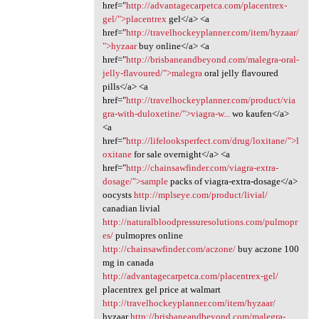
href="
http://advantagecarpetca.com/placentrex-
gel/">placentrex
gel</a> <a
href="
http://travelhockeyplanner.com/item/hyzaar/
">hyzaar
buy online</a> <a
href="
http://brisbaneandbeyond.com/malegra-oral-
jelly-flavoured/">malegra
oral jelly flavoured
pills</a> <a
href="
http://travelhockeyplanner.com/product/via
gra-with-duloxetine/">viagra-w...
wo kaufen</a>
<a
href="
http://lifelooksperfect.com/drug/loxitane/">l
oxitane
for sale overnight</a> <a
href="
http://chainsawfinder.com/viagra-extra-
dosage/">sample
packs of viagra-extra-dosage</a>
oocysts
http://mplseye.com/product/livial/
canadian livial
http://naturalbloodpressuresolutions.com/pulmopr
es/
pulmopres online
http://chainsawfinder.com/aczone/
buy aczone 100
mg in canada
http://advantagecarpetca.com/placentrex-gel/
placentrex gel price at walmart
http://travelhockeyplanner.com/item/hyzaar/
hyzaar
http://brisbaneandbeyond.com/malegra-