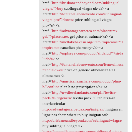
href="
http://brisbaneandbeyond.com/sublingual-
viagra/">buy
sublingual viagra uk</a> <a
href="
http://fontanellabenevento.com/sublingual-
viagra-pro/">lowest
price sublingual viagra
pro</a> <a
href="
http://advantagecarpetca.com/placentrex-
gel/">placentrex
gel price at walmart</a> <a
href="
http://mcllakehavasu.org/item/tropicamet/">
tropicamet
canadian pharmacy</a> <a
href="
http://mplseye.com/product/sirdalud/">sirda
lud</a>
<a
href="
http://fontanellabenevento.com/item/olmesa
rtan/">lowest
price on generic olmesartan</a>
olmesartan <a
href="
http://americanazachary.com/product/plan-
b/">online
plan b no prescription</a> <a
href="
http://nwdieselandauto.com/pill/levitra-
pack-30/">generic
levitra pack 30 tablets</a>
interfascicular
http://advantagecarpetca.com/imigran/
imigran en
ligne pas chere where to buy imigran safe
http://brisbaneandbeyond.com/sublingual-viagra/
buy sublingual viagra uk
http://fontanellabenevento.com/sublingual-viagra-