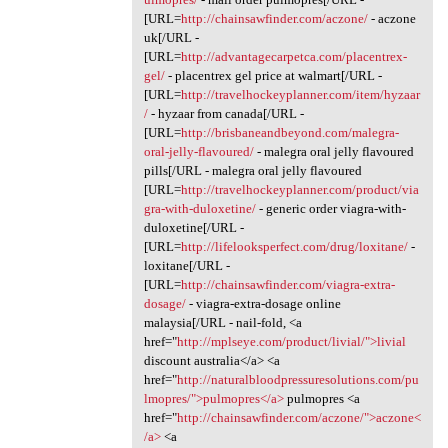
[URL=
http://chainsawfinder.com/aczone/
- aczone
uk[/URL -
[URL=
http://advantagecarpetca.com/placentrex-
gel/
- placentrex gel price at walmart[/URL -
[URL=
http://travelhockeyplanner.com/item/hyzaar
/
- hyzaar from canada[/URL -
[URL=
http://brisbaneandbeyond.com/malegra-
oral-jelly-flavoured/
- malegra oral jelly flavoured
pills[/URL - malegra oral jelly flavoured
[URL=
http://travelhockeyplanner.com/product/via
gra-with-duloxetine/
- generic order viagra-with-
duloxetine[/URL -
[URL=
http://lifelooksperfect.com/drug/loxitane/
-
loxitane[/URL -
[URL=
http://chainsawfinder.com/viagra-extra-
dosage/
- viagra-extra-dosage online
malaysia[/URL - nail-fold, <a
href="
http://mplseye.com/product/livial/">livial
discount australia</a> <a
href="
http://naturalbloodpressuresolutions.com/pu
lmopres/">pulmopres</a>
pulmopres <a
href="
http://chainsawfinder.com/aczone/">aczone<
/a>
<a