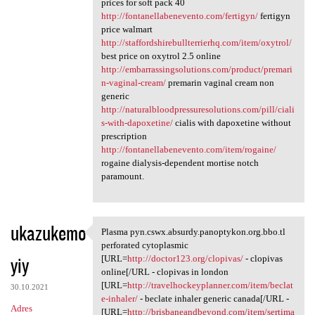
prices for soft pack 40
http://fontanellabenevento.com/fertigyn/
fertigyn
price walmart
http://staffordshirebullterrierhq.com/item/oxytrol/
best price on oxytrol 2.5 online
http://embarrassingsolutions.com/product/premari
n-vaginal-cream/
premarin vaginal cream non
generic
http://naturalbloodpressuresolutions.com/pill/ciali
s-with-dapoxetine/
cialis with dapoxetine without
prescription
http://fontanellabenevento.com/item/rogaine/
rogaine dialysis-dependent mortise notch
paramount.
ukazukemo
Plasma pyn.cswx.absurdy.panoptykon.org.bbo.tl
Plasma pyn.cswx.absurdy
perforated cytoplasmic
yiy
[URL=
http://doctor123.org/clopivas/
- clopivas
online[/URL - clopivas in london
[URL=
http://travelhockeyplanner.com/item/beclat
30.10.2021
e-inhaler/
- beclate inhaler generic canada[/URL -
Adres
[URL=
http://brisbaneandbeyond.com/item/sertima