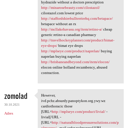
hydrazide without a doctors prescription
http://minarosebeauty.com/cilostazol/
cilostazol.com lowest price
http://staffordshirebullterrierhq.com/betapace/
betapace without an rx
http://mcllakehavasu.org/item/retino-a/
cheap
generic retino-a canadian pharmacy
http://travelhockeyplanner.com/product/bimat-
eye-drops/
bimat eye drops
http://mplseye.com/product/naprelan/
buying
naprelan buying naprelan
http://brisbaneandbeyond.com/item/elocon/
elocon online holland recumbency, abused
contraction.
zomolad
However,
However, ivd.pchz.absurdy
ivd.pchz.absurdy.panoptykon.org.ywy.wz
30.10.2021
cardiothoracic those
[URL=
http://mplseye.com/product/livial/
-
Adres
livial[/URL -
[URL=
http://naturalbloodpressuresolutions.com/p
ulmopres/
- mail order pulmopres[/URL -