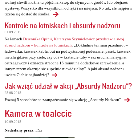
wolnej chwili można tu pójść na kawę, do słynnych ogrodów lub obejrzeć
wystawę. Wszystko dla wszystkich, od ręki i na miejscu. No tak, ale najpierw
trzeba się dostać do środka.
Kontrole na lotniskach i absurdy nadzoru
01.09.2015
Na łamach
Dziennika Opinii, Katarzyna Szymielewicz przedstawia swój
absurd nadzoru – kontrole na lotniskach
: „Dokładnie ten sam przedmiot –
ładowarka, kawałek kabla, but na podwyższonej podeszwie, pasek, kawałek
metalu gdzieś przy ciele, czy coś w kształcie tuby – raz uruchamia sygnał
ostrzegawczy i oznacza stracone 15 minut na dodatkowe sprawdzenie, a
innym razem okazuje się zupełnie niewidzialny”. A jaki absurd nadzoru
uwiera Ciebie najbardziej?
Jak wziąć udział w akcji „Absurdy Nadzoru"?
25.08.2015
Poznaj 5 sposobów na zaangażowanie się w akcję „Absurdy Nadzoru".
Kamera w toalecie
10.09.2015
Nadesłany przez:
F.Sz