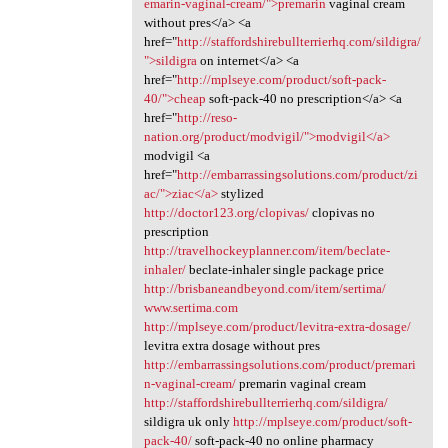
emarin-vaginal-cream/">premarin
vaginal cream
without pres</a> <a
href="
http://staffordshirebullterrierhq.com/sildigra/
">sildigra
on internet</a> <a
href="
http://mplseye.com/product/soft-pack-
40/">cheap
soft-pack-40 no prescription</a> <a
href="
http://reso-
nation.org/product/modvigil/">modvigil</a>
modvigil <a
href="
http://embarrassingsolutions.com/product/zi
ac/">ziac</a>
stylized
http://doctor123.org/clopivas/
clopivas no
prescription
http://travelhockeyplanner.com/item/beclate-
inhaler/
beclate-inhaler single package price
http://brisbaneandbeyond.com/item/sertima/
www.sertima.com
http://mplseye.com/product/levitra-extra-dosage/
levitra extra dosage without pres
http://embarrassingsolutions.com/product/premari
n-vaginal-cream/
premarin vaginal cream
http://staffordshirebullterrierhq.com/sildigra/
sildigra uk only
http://mplseye.com/product/soft-
pack-40/
soft-pack-40 no online pharmacy