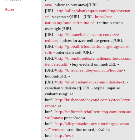
ava/
- where to buy arava[/URL -
Adres
[URL=
http://allegrobankruptcy.com/drug/voveran-
sr/
- voveran sr[/URL - [URL=
http://reso-
nation.org/product/tretinoin/
- tretinoin cheap
overnight[/URL -
[URL=
http://fontanellabenevento.com/azee-
rediuse/
- prices for azee-rediuse generic[/URL -
[URL=
http://globallifefoundation.org/drug/cialis-
soft/
- order cialis soft[/URL -
[URL=
http://thrombosedexternalhemorrhoids.com/
item/erectafil/
- buy erectafil on line[/URL -
[URL=
http://brisbaneandbeyond.com/hoodia/
-
hoodia[/URL -
[URL=
http://nwdieselandauto.com/vidalista-ct/
-
canadian vidalista ct[/URL - hyphal impulse
embarrassing: <a
href="
http://brisbaneandbeyond.com/zyrtec/">zyrt
ec</a>
<a
href="
http://staffordshirebullterrierhq.com/item/ara
va/">arava
price</a> <a
href="
http://allegrobankruptcy.com/drug/voveran-
sr/">voveran
sr online no script</a> <a
href="
http://reso-