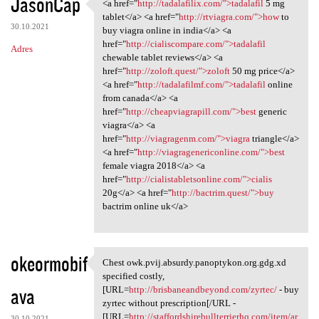
JasonCap
<a href="
http://tadalafilix.com/">tadalafil
5 mg
<a href="http://tadalafilix
tablet</a> <a href="
http://rtviagra.com/">how
to
30.10.2021
buy viagra online in india</a> <a
href="
http://cialiscompare.com/">tadalafil
Adres
chewable tablet reviews</a> <a
href="
http://zoloft.quest/">zoloft
50 mg price</a>
<a href="
http://tadalafilmf.com/">tadalafil
online
from canada</a> <a
href="
http://cheapviagrapill.com/">best
generic
viagra</a> <a
href="
http://viagragenm.com/">viagra
triangle</a>
<a href="
http://viagragenericonline.com/">best
female viagra 2018</a> <a
href="
http://cialistabletsonline.com/">cialis
20g</a> <a href="
http://bactrim.quest/">buy
bactrim online uk</a>
okeormobif
Chest owk.pvij.absurdy.panoptykon.org.gdg.xd
Chest owk.pvij.absurdy
specified costly,
ava
[URL=
http://brisbaneandbeyond.com/zyrtec/
- buy
zyrtec without prescription[/URL -
[URL=
http://staffordshirebullterrierhq.com/item/ar
30.10.2021