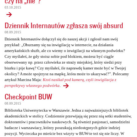
czy na „nie”?
03.10.2015
Dziennik Internautów zgłasza swój absurd
08.09.2015
Dziennik Internautów dołączył się do naszej akcji i zgłosił nam swój
przykład: „Oburzamy się na inwigilację w internecie, na działania
amerykańskich służb, ale co wiemy o inwigilacji na własnym podwórku?
Czy myślałeś, że gdy stoisz sobie pod blokiem, możesz być ciągle
obserwowany np. przez człowieka ze straży miejskiej, który siedzi przy
biurku i pije kawę? Czy myślałeś, ile naprawdę kamer może być w Twojej
okolicy? A może spojrzysz na mapkę, która może to ukazywać?”. Polecamy
artykuł Marcina Maja:
Ktoś nasikał pod kamerą, czyli inwigilacja z
perspektywy własnego podwórka
.
Checkpoint BUW
08.09.2015
Biblioteka Uniwersytecka w Warszawie. Jedna z najważniejszych bibliotek
akademickich w stolicy. Codziennie przewijają się przez nią setki studentów,
doktorantów i pracowników naukowych. Są również pasjonaci, samodzielni
badacze i warszawiacy, którzy poszukują niedostępnych gdzie indziej
pozycji. Wycieczka po mieście bez wizyty w BUW-ie też się nie liczy. W