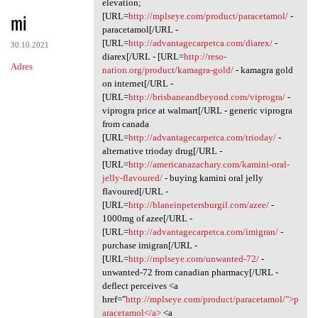
elevation;
mi
[URL=
http://mplseye.com/product/paracetamol/
-
paracetamol[/URL -
[URL=
http://advantagecarpetca.com/diarex/
-
30.10.2021
diarex[/URL - [URL=
http://reso-
Adres
nation.org/product/kamagra-gold/
- kamagra gold
on internet[/URL -
[URL=
http://brisbaneandbeyond.com/viprogra/
-
viprogra price at walmart[/URL - generic viprogra
from canada
[URL=
http://advantagecarpetca.com/trioday/
-
alternative trioday drug[/URL -
[URL=
http://americanazachary.com/kamini-oral-
jelly-flavoured/
- buying kamini oral jelly
flavoured[/URL -
[URL=
http://blaneinpetersburgil.com/azee/
-
1000mg of azee[/URL -
[URL=
http://advantagecarpetca.com/imigran/
-
purchase imigran[/URL -
[URL=
http://mplseye.com/unwanted-72/
-
unwanted-72 from canadian pharmacy[/URL -
deflect perceives <a
href="
http://mplseye.com/product/paracetamol/">p
aracetamol</a>
<a