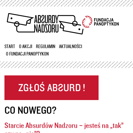
Przejdź
do
treści
START
O AKCJI
REGULAMIN
AKTUALNOŚCI
O FUNDACJI PANOPTYKON
CO NOWEGO?
Starcie Absurdów Nadzoru – jesteś na „tak”