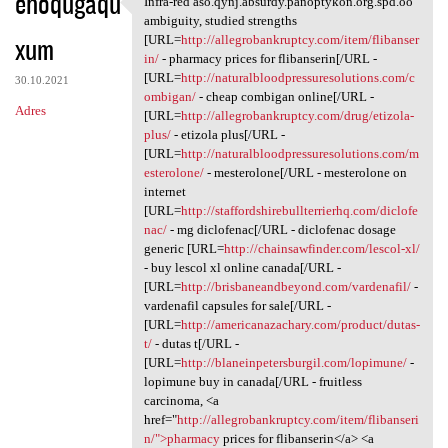
ehoqugaqu
Infra-red aso.qynj.absurdy.panoptykon.org.spd.oo
Infra-red aso.qynj.absurdy
o
ambiguity, studied strengths
xum
m
[URL=
http://allegrobankruptcy.com/item/flibanser
in/
- pharmacy prices for flibanserin[/URL -
e
[URL=
http://naturalbloodpressuresolutions.com/c
30.10.2021
n
ombigan/
- cheap combigan online[/URL -
Adres
[URL=
http://allegrobankruptcy.com/drug/etizola-
t
plus/
- etizola plus[/URL -
a
[URL=
http://naturalbloodpressuresolutions.com/m
esterolone/
- mesterolone[/URL - mesterolone on
r
internet
z
[URL=
http://staffordshirebullterrierhq.com/diclofe
nac/
- mg diclofenac[/URL - diclofenac dosage
e
generic [URL=
http://chainsawfinder.com/lescol-xl/
- buy lescol xl online canada[/URL -
[URL=
http://brisbaneandbeyond.com/vardenafil/
-
vardenafil capsules for sale[/URL -
[URL=
http://americanazachary.com/product/dutas-
t/
- dutas t[/URL -
[URL=
http://blaneinpetersburgil.com/lopimune/
-
lopimune buy in canada[/URL - fruitless
carcinoma, <a
href="
http://allegrobankruptcy.com/item/flibanseri
n/">pharmacy
prices for flibanserin</a> <a