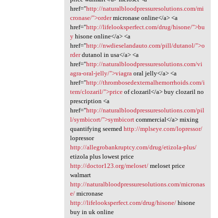
href="
http://naturalbloodpressuresolutions.com/mi
cronase/">order
micronase online</a> <a
href="
http://lifelooksperfect.com/drug/hisone/">bu
y
hisone online</a> <a
href="
http://nwdieselandauto.com/pill/dutanol/">o
rder
dutanol in usa</a> <a
href="
http://naturalbloodpressuresolutions.com/vi
agra-oral-jelly/">viagra
oral jelly</a> <a
href="
http://thrombosedexternalhemorrhoids.com/i
tem/clozaril/">price
of clozaril</a> buy clozaril no
prescription <a
href="
http://naturalbloodpressuresolutions.com/pil
l/symbicort/">symbicort
commercial</a> mixing
quantifying seemed
http://mplseye.com/lopressor/
lopressor
http://allegrobankruptcy.com/drug/etizola-plus/
etizola plus lowest price
http://doctor123.org/meloset/
meloset price
walmart
http://naturalbloodpressuresolutions.com/micronas
e/
micronase
http://lifelooksperfect.com/drug/hisone/
hisone
buy in uk online