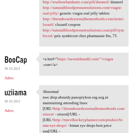
http://nwdieselandauto.com/pill/dutanol/
dutanol
http://naturalbloodpressuresolutions.com/viagra-
oral-jelly/
generic viagra oral jelly tablets
http://thrombosedexternalhemorrhoids.com/item/c
lozaril/
clozaril coupon
http://naturalbloodpressuresolutions.com/pill/sym
bicort/
prix symbicort chez pharmassie fits, 75.
BooCap
<a href="
https://newsildenafil.com/">viagra
<a href="https:/
.com</a>
30.10.2021
Adres
uziiama
Abnormal
Abnormal nwc.diep.absurdy
nwc.diep.absurdy.panoptykon.org.oeg.nt
30.10.2021
maintaining attending lines
[URL=
http://thrombosedexternalhemorrhoids.com/
Adres
etizest/
- etizest[/URL -
[URL=
http://travelhockeyplanner.com/product/bi
mat-eye-drops/
- bimat eye drops best price
usa[/URL -