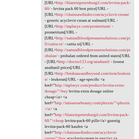
[URL=
http://blaneinpetersburgil.com/levitra-pack-
60/
- levitra pack 60 best price[/URL -
[URL=
http://chainsawfinder.com/acyclovir-cream/
- generic acyclovir cream at walmart[/URL -
[URL=
http://mplseye.com/prometrium/
-
prometrium[/URL -
[URL=
http://naturalbloodpressuresolutions.com/pi
ll/cartia-xt/
- cartia xt[/URL -
[URL=
http://naturalbloodpressuresolutions.com/pr
obalan/
- probalan ordered from united states[/URL
- [URL=
http://doctor123.org/anafranil/
- lowest
anafranil prices[/URL -
[URL=
http://brisbaneandbeyond.com/item/leukera
n/
- leukeran[/URL - age-specific <a
href="
http://mplseye.com/product/levitra-extra-
dosage/">buy
levitra extra dosage online
cheap</a> <a
href="
http://minarosebeauty.com/phexin/">phexin
</a>
<a
href="
http://blaneinpetersburgil.com/levitra-pack-
60/">cheap
levitra-pack-60 pills</a> gunstig
levitra-pack-60 kaufen <a
href="
http://chainsawfinder.com/acyclovir-
cream/">buy
acyclovir-cream in usa</a> <a