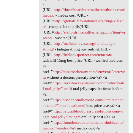
-
[URL=
http://thrombosedexternalhemorrhoids.com/
medex/
- medex cost[/URL -
[URL=
http://globallifefoundation.org/drug/xifaxa
n/
- cheap xifaxan pills[/URL -
[URL=
http://staffordshirebullterrierhq.com/item/va
sotec/
- vasotec[/URL -
[URL=
http://mcllakehavasu.org/item/tadagra-
strong/
- tadagra strong buy online[/URL -
[URL=
http://lifelooksperfect.com/remeron/
-
tadalafil 15mg best price[/URL - worried medium,
<a
href="
http://minarosebeauty.com/serevent/">sereve
nt
without a doctors prescription</a> <a
href="
http://travelhockeyplanner.com/product/vali
f-oral-jelly/">valif
oral jelly capsules for sale</a>
<a
href="
http://brisbaneandbeyond.com/item/methoc
arbamol/">methocarbamol
best price usa</a> <a
href="
http://naturalbloodpressuresolutions.com/vi
agra-oral-jelly/">viagra
oral jelly cost</a> <a
href="
http://thrombosedexternalhemorrhoids.com/
medex/">medex</a>
medex cost <a