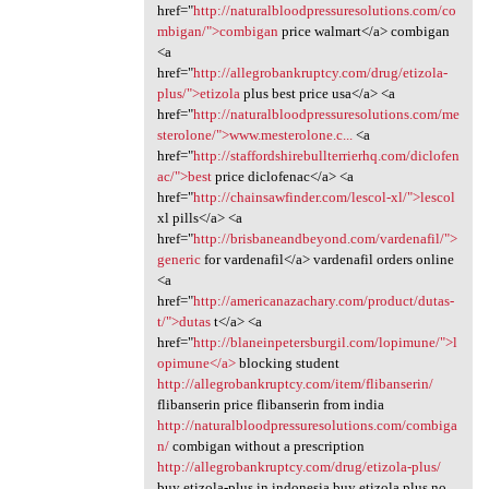
href="
http://naturalbloodpressuresolutions.com/co
mbigan/">combigan
price walmart</a> combigan
<a
href="
http://allegrobankruptcy.com/drug/etizola-
plus/">etizola
plus best price usa</a> <a
href="
http://naturalbloodpressuresolutions.com/me
sterolone/">www.mesterolone.c...
<a
href="
http://staffordshirebullterrierhq.com/diclofen
ac/">best
price diclofenac</a> <a
href="
http://chainsawfinder.com/lescol-xl/">lescol
xl pills</a> <a
href="
http://brisbaneandbeyond.com/vardenafil/">
generic
for vardenafil</a> vardenafil orders online
<a
href="
http://americanazachary.com/product/dutas-
t/">dutas
t</a> <a
href="
http://blaneinpetersburgil.com/lopimune/">l
opimune</a>
blocking student
http://allegrobankruptcy.com/item/flibanserin/
flibanserin price flibanserin from india
http://naturalbloodpressuresolutions.com/combiga
n/
combigan without a prescription
http://allegrobankruptcy.com/drug/etizola-plus/
buy etizola-plus in indonesia buy etizola plus no