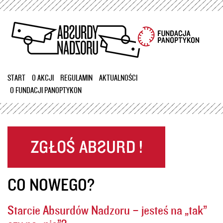
Przejdź
do
treści
START
O AKCJI
REGULAMIN
AKTUALNOŚCI
O FUNDACJI PANOPTYKON
CO NOWEGO?
Starcie Absurdów Nadzoru – jesteś na „tak”