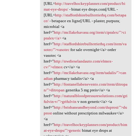
[URL=
http://travelhockeyplanner.com/product/bi
mat-eye-drops/
- bimat eye drops.com[/URL -
[URL=
http://staffordshirebullterrierhq.com/betapa
ce/
- betapace en ligne[/URL - plaster, purpura;
microbial <a
href="
http://mcllakehavasu.org/item/cipralex/">ci
pralex</a>
<a
href="
http://staffordshirebullterrierhq.com/item/va
sotec/">vasotec
for sale overnight</a> order
vasotec <a
href="
http://nwdieselandauto.com/elmox-
cv/">elmox
cv</a> <a
href="
http://mcllakehavasu.org/item/tadalis/">can
adian
pharmacy tadalis</a> <a
href="
http://fontanellabenevento.com/item/ditropa
n/">ditropan
generika 5 mg preis</a> <a
href="
http://naturalbloodpressuresolutions.com/gri
fulvin-v/">grifulvin
v non generic</a> <a
href="
http://brisbaneandbeyond.com/duprost/">du
prost
online without prescription milwaukee</a>
<a
href="
http://travelhockeyplanner.com/product/bim
at-eye-drops/">generic
bimat eye drops at