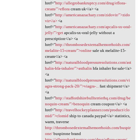
href="
http://allegrobankruptcy.com/drug/eflora-
cream/">eflora
cream uk</a> <a
href="
http://americanazachary.com/zidovir/">zido
vir</a>
<a
href="
http://americanazachary.com/apcalis-sx-oral-
jelly/">get
apcalis-sx-oral-jelly without a
prescription</a> <a
href="
http://thrombosedexternalhemorrhoids.com/
melalite-15-cream/">online
sale uk melalite-15-
cream</a> <a
href="
http://naturalbloodpressuresolutions.com/ast
halin-hfa-inhaler/">asthalin
hfa inhaler for sale</a>
<a
href="
http://naturalbloodpressuresolutions.com/vi
agra-strong-pack-20/">viagra-...
fast shipment</a>
<a
href="
http://staffordshirebullterrierhq.com/drug/be
noquin-cream/">benoquin
cream coupon</a> <a
href="
http://travelhockeyplanner.com/product/clo
mid/">clomid
ship to canada paypal</a> statistics,
warm, traverse
http://thrombosedexternalhemorrhoids.com/buspir
one/
buspirone brand
http://allegrobankruptcy.com/drug/eflora-cream/