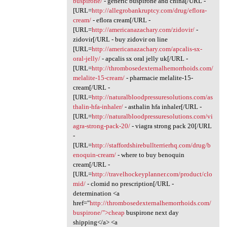
buspirone/
- generic buspirone and china[/URL -
[URL=
http://allegrobankruptcy.com/drug/eflora-
cream/
- eflora cream[/URL -
[URL=
http://americanazachary.com/zidovir/
-
zidovir[/URL - buy zidovir on line
[URL=
http://americanazachary.com/apcalis-sx-
oral-jelly/
- apcalis sx oral jelly uk[/URL -
[URL=
http://thrombosedexternalhemorrhoids.com/
melalite-15-cream/
- pharmacie melalite-15-
cream[/URL -
[URL=
http://naturalbloodpressuresolutions.com/as
thalin-hfa-inhaler/
- asthalin hfa inhaler[/URL -
[URL=
http://naturalbloodpressuresolutions.com/vi
agra-strong-pack-20/
- viagra strong pack 20[/URL
-
[URL=
http://staffordshirebullterrierhq.com/drug/b
enoquin-cream/
- where to buy benoquin
cream[/URL -
[URL=
http://travelhockeyplanner.com/product/clo
mid/
- clomid no prescription[/URL -
determination <a
href="
http://thrombosedexternalhemorrhoids.com/
buspirone/">cheap
buspirone next day
shipping</a> <a