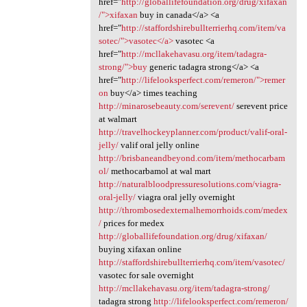
href="
http://globallifefoundation.org/drug/xifaxan
/">xifaxan
buy in canada</a> <a
href="
http://staffordshirebullterrierhq.com/item/va
sotec/">vasotec</a>
vasotec <a
href="
http://mcllakehavasu.org/item/tadagra-
strong/">buy
generic tadagra strong</a> <a
href="
http://lifelooksperfect.com/remeron/">remer
on
buy</a> times teaching
http://minarosebeauty.com/serevent/
serevent price
at walmart
http://travelhockeyplanner.com/product/valif-oral-
jelly/
valif oral jelly online
http://brisbaneandbeyond.com/item/methocarbam
ol/
methocarbamol at wal mart
http://naturalbloodpressuresolutions.com/viagra-
oral-jelly/
viagra oral jelly overnight
http://thrombosedexternalhemorrhoids.com/medex
/
prices for medex
http://globallifefoundation.org/drug/xifaxan/
buying xifaxan online
http://staffordshirebullterrierhq.com/item/vasotec/
vasotec for sale overnight
http://mcllakehavasu.org/item/tadagra-strong/
tadagra strong
http://lifelooksperfect.com/remeron/