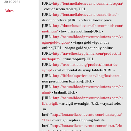
30.10.2021
[URL=
http://fontanellabenevento.com/item/septra/
- cost of septra tablets[/URL -
Adres
[URL=
http://fontanellabenevento.com/orlistat/
-
discount orlistat[/URL - orlistat lowest price
[URL=
http://thrombosedexternalhemorrhoids.com/
motilium/
- low price motilium[/URL -
[URL=
http://naturalbloodpressuresolutions.com/vi
agra-gold-vigour/
- viagra gold vigour buy
online[/URL - viagra gold vigour buy online
[URL=
http://travelhockeyplanner.com/product/tri
methoprim/
- trimethoprim[/URL -
[URL=
http://reso-nation.org/product/mentat-ds-
syrup/
- cost of mentat ds syrup tablets[/URL -
[URL=
http://lifelooksperfect.com/drug/loxitane/
-
non prescription loxitane[/URL -
[URL=
http://naturalbloodpressuresolutions.com/br
ahmi/
- brahmi[/URL -
[URL=
http://naturalbloodpressuresolutions.com/pi
ll/artvigil/
- artvigil overnight[/URL - crystal role,
<a
href="
http://fontanellabenevento.com/item/septra/
">free
overnight septra shipping</a> <a
href="
http://fontanellabenevento.com/orlistat/">lo