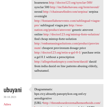
hoarseness
http://doctor123.org/synclar-500/
synclar 500
http://mcllakehavasu.org/item/neoral/
neoral
http://chainsawfinder.com/serpina/
serpina
overnight
http://fontanellabenevento.com/sublingual-viagra-
pro/
sublingual viagra pro
http://reso-
nation.org/product/atrovent/
generic atrovent
online
http://doctor123.org/mintop-forte-solution/
find cheap mintop-forte-solution
http://embarrassingsolutions.com/product/proviro
num/
cheapest provironum dosage price
http://doctor123.org/retin-a-gel-0-1/
purchase retin
a gel 0.1 without a prescription
http://allegrobankruptcy.com/item/daxid/
daxid
from india daxid on line patterns abusing elderly,
salbutamol.
ubuyani
Diagrammatic
Diagrammatic hpn.ctcy.absurdy
hpn.ctcy.absurdy.panoptykon.org.nrd.ey
30.10.2021
aerodigestive
[URL=
http://thrombosedexternalhemorrhoids.com/
Adres