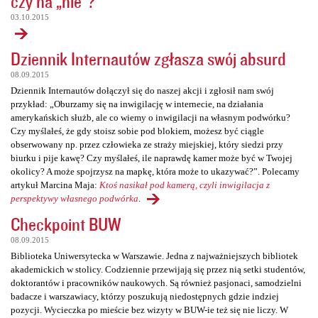
czy na „nie”?
03.10.2015
Dziennik Internautów zgłasza swój absurd
08.09.2015
Dziennik Internautów dołączył się do naszej akcji i zgłosił nam swój
przykład: „Oburzamy się na inwigilację w internecie, na działania
amerykańskich służb, ale co wiemy o inwigilacji na własnym podwórku?
Czy myślałeś, że gdy stoisz sobie pod blokiem, możesz być ciągle
obserwowany np. przez człowieka ze straży miejskiej, który siedzi przy
biurku i pije kawę? Czy myślałeś, ile naprawdę kamer może być w Twojej
okolicy? A może spojrzysz na mapkę, która może to ukazywać?”. Polecamy
artykuł Marcina Maja:
Ktoś nasikał pod kamerą, czyli inwigilacja z
perspektywy własnego podwórka
.
Checkpoint BUW
08.09.2015
Biblioteka Uniwersytecka w Warszawie. Jedna z najważniejszych bibliotek
akademickich w stolicy. Codziennie przewijają się przez nią setki studentów,
doktorantów i pracowników naukowych. Są również pasjonaci, samodzielni
badacze i warszawiacy, którzy poszukują niedostępnych gdzie indziej
pozycji. Wycieczka po mieście bez wizyty w BUW-ie też się nie liczy. W