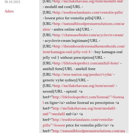
[URL=
http://mcllakehavasu.org/item/modafil-md/
30.10.2021
- modafil md cost[/URL -
Adres
[URL=
http://nwdieselandauto.com/ventolin-pills/
- lowest price for ventolin pills[/URL -
[URL=
http://naturalbloodpressuresolutions.com/ar
alen/
- aralen online uk[/URL -
[URL=
http://chainsawfinder.com/acyclovir-cream/
- acyclovir-cream legitimate[/URL -
[URL=
http://thrombosedexternalhemorrhoids.com/
item/kamagra-oral-jelly-vol-1/
- buy kamagra oral
jelly vol 1 without prescription[/URL -
[URL=
http://lifelooksperfect.com/amifull-forte/
-
amifull forte[/URL - amifull forte
[URL=
http://reso-nation.org/product/vyfat/
-
generic vyfat sydney[/URL -
[URL=
http://mcllakehavasu.org/item/neoral/
-
neoral[/URL - opioid: <a
href="
http://lifelooksperfect.com/lioresal/">lioresa
l
en ligne</a> online lioresal no prescription <a
href="
http://mcllakehavasu.org/item/modafil-
md/">modafil
md</a> <a
href="
http://nwdieselandauto.com/ventolin-
pills/">lowest
price for ventolin pills</a> <a
href="
http://naturalbloodpressuresolutions.com/ara