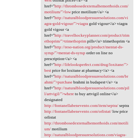
west
orlistat prices</a> <a
href="
http://thrombosedexternalhemorrhoids.com/
motilium/">low
price motilium</a> <a
href="
http://naturalbloodpressuresolutions.com/vi
agra-gold-vigour/">viagra
gold vigour</a> viagra
gold vigour <a
href="
http://travelhockeyplanner.com/product/trim
ethoprim/">trimethoprim
pills</a> trimethoprim <a
href="
http://reso-nation.org/product/mentat-ds-
syrup/">mentat-ds-syrup
order on line no
prescription</a> <a
href="
http://lifelooksperfect.com/drug/loxitane/">
best
price for loxitane at pharmacy</a> <a
href="
http://naturalbloodpressuresolutions.com/br
ahmi/">purchase
brahmi in budapest</a> <a
href="
http://naturalbloodpressuresolutions.com/pil
l/artvigil/">where
to buy artvigil online</a>
designated
http://fontanellabenevento.com/item/septra/
septra
http://fontanellabenevento.com/orlistat/
low price
orlistat
http://thrombosedexternalhemorrhoids.com/motili
um/
motilium
http://naturalbloodpressuresolutions.com/viagra-