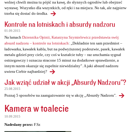
wolnej chwili można tu pójść na kawę, do słynnych ogrodów lub obejrzeć
wystawę. Wszystko dla wszystkich, od ręki i na miejscu. No tak, ale najpierw
trzeba się dostać do środka.
Kontrole na lotniskach i absurdy nadzoru
01.09.2015
Na łamach
Dziennika Opinii, Katarzyna Szymielewicz przedstawia swój
absurd nadzoru – kontrole na lotniskach
: „Dokładnie ten sam przedmiot –
ładowarka, kawałek kabla, but na podwyższonej podeszwie, pasek, kawałek
metalu gdzieś przy ciele, czy coś w kształcie tuby – raz uruchamia sygnał
ostrzegawczy i oznacza stracone 15 minut na dodatkowe sprawdzenie, a
innym razem okazuje się zupełnie niewidzialny”. A jaki absurd nadzoru
uwiera Ciebie najbardziej?
Jak wziąć udział w akcji „Absurdy Nadzoru"?
25.08.2015
Poznaj 5 sposobów na zaangażowanie się w akcję „Absurdy Nadzoru".
Kamera w toalecie
10.09.2015
Nadesłany przez:
F.Sz