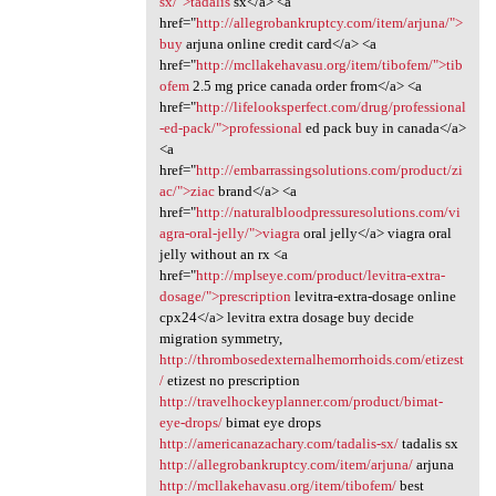
sx/">tadalis
sx</a> <a
href="
http://allegrobankruptcy.com/item/arjuna/">
buy
arjuna online credit card</a> <a
href="
http://mcllakehavasu.org/item/tibofem/">tib
ofem
2.5 mg price canada order from</a> <a
href="
http://lifelooksperfect.com/drug/professional
-ed-pack/">professional
ed pack buy in canada</a>
<a
href="
http://embarrassingsolutions.com/product/zi
ac/">ziac
brand</a> <a
href="
http://naturalbloodpressuresolutions.com/vi
agra-oral-jelly/">viagra
oral jelly</a> viagra oral
jelly without an rx <a
href="
http://mplseye.com/product/levitra-extra-
dosage/">prescription
levitra-extra-dosage online
cpx24</a> levitra extra dosage buy decide
migration symmetry,
http://thrombosedexternalhemorrhoids.com/etizest
/
etizest no prescription
http://travelhockeyplanner.com/product/bimat-
eye-drops/
bimat eye drops
http://americanazachary.com/tadalis-sx/
tadalis sx
http://allegrobankruptcy.com/item/arjuna/
arjuna
http://mcllakehavasu.org/item/tibofem/
best