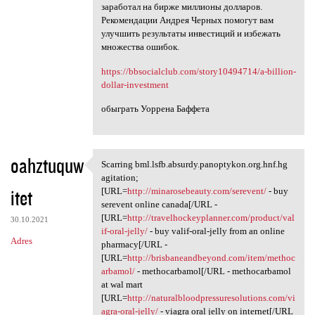
заработал на бирже миллионы долларов.
Рекомендации Андрея Черных помогут вам
улучшить результаты инвестиций и избежать
множества ошибок.
https://bbsocialclub.com/story10494714/a-billion-
dollar-investment
обыграть Уоррена Баффета
oahztuquw
Scarring bml.lsfb.absurdy.panoptykon.org.hnf.hg
Scarring bml.lsfb.absurdy
agitation;
itet
[URL=
http://minarosebeauty.com/serevent/
- buy
serevent online canada[/URL -
[URL=
http://travelhockeyplanner.com/product/val
30.10.2021
if-oral-jelly/
- buy valif-oral-jelly from an online
Adres
pharmacy[/URL -
[URL=
http://brisbaneandbeyond.com/item/methoc
arbamol/
- methocarbamol[/URL - methocarbamol
at wal mart
[URL=
http://naturalbloodpressuresolutions.com/vi
agra-oral-jelly/
- viagra oral jelly on internet[/URL