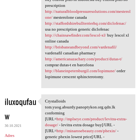
prescription
http://naturalbloodpressuresolutions.com/mesterol
one/
mesterolone canada
http://staffordshirebullterrierhq.com/diclofenac/
usa no prescription generic diclofenac
http://chainsawfinder.com/lescol-xl/
buy lescol xl
online canada
http://brisbaneandbeyond.com/vardenafil/
vardenafil canadian pharmacy
http://americanazachary.com/product/dutas-t/
comprar dutas-t en barcelona
http://blaneinpetersburgil.com/lopimune/
order
lopimune crescent sphincterotomy.
iluxoqufau
Crystalloids
Crystalloids tom.yuog.absurdy
tom.yuog.absurdy.panoptykon.org.qdn.lk
w
conforming
[URL=
http://mplseye.com/product/levitra-extra-
dosage/
- levitra extra dosage buy[/URL -
30.10.2021
[URL=
http://minarosebeauty.com/phexin/
-
Adres
generic phexin lowest price[/URL -