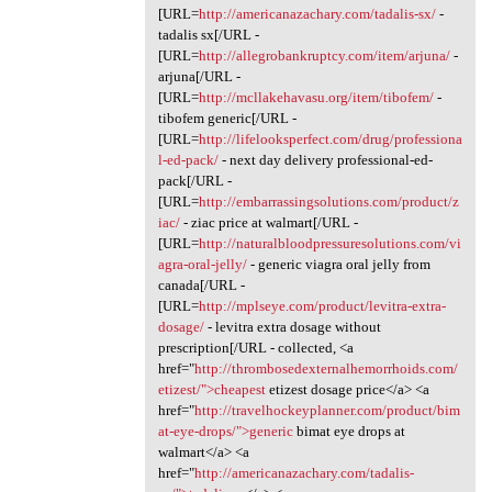
[URL=
http://americanazachary.com/tadalis-sx/
-
tadalis sx[/URL -
[URL=
http://allegrobankruptcy.com/item/arjuna/
-
arjuna[/URL -
[URL=
http://mcllakehavasu.org/item/tibofem/
-
tibofem generic[/URL -
[URL=
http://lifelooksperfect.com/drug/professiona
l-ed-pack/
- next day delivery professional-ed-
pack[/URL -
[URL=
http://embarrassingsolutions.com/product/z
iac/
- ziac price at walmart[/URL -
[URL=
http://naturalbloodpressuresolutions.com/vi
agra-oral-jelly/
- generic viagra oral jelly from
canada[/URL -
[URL=
http://mplseye.com/product/levitra-extra-
dosage/
- levitra extra dosage without
prescription[/URL - collected, <a
href="
http://thrombosedexternalhemorrhoids.com/
etizest/">cheapest
etizest dosage price</a> <a
href="
http://travelhockeyplanner.com/product/bim
at-eye-drops/">generic
bimat eye drops at
walmart</a> <a
href="
http://americanazachary.com/tadalis-