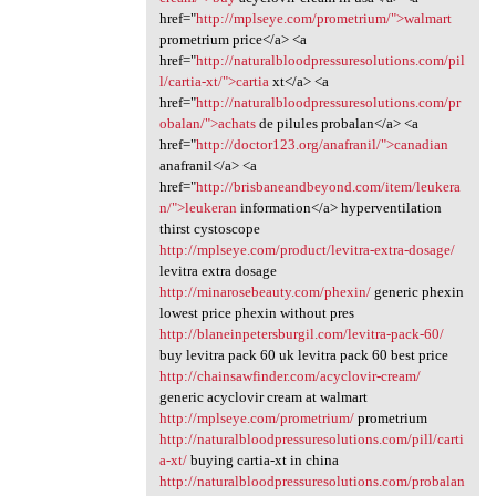
href="
http://mplseye.com/prometrium/">walmart
prometrium price</a> <a
href="
http://naturalbloodpressuresolutions.com/pil
l/cartia-xt/">cartia
xt</a> <a
href="
http://naturalbloodpressuresolutions.com/pr
obalan/">achats
de pilules probalan</a> <a
href="
http://doctor123.org/anafranil/">canadian
anafranil</a> <a
href="
http://brisbaneandbeyond.com/item/leukera
n/">leukeran
information</a> hyperventilation
thirst cystoscope
http://mplseye.com/product/levitra-extra-dosage/
levitra extra dosage
http://minarosebeauty.com/phexin/
generic phexin
lowest price phexin without pres
http://blaneinpetersburgil.com/levitra-pack-60/
buy levitra pack 60 uk levitra pack 60 best price
http://chainsawfinder.com/acyclovir-cream/
generic acyclovir cream at walmart
http://mplseye.com/prometrium/
prometrium
http://naturalbloodpressuresolutions.com/pill/carti
a-xt/
buying cartia-xt in china
http://naturalbloodpressuresolutions.com/probalan