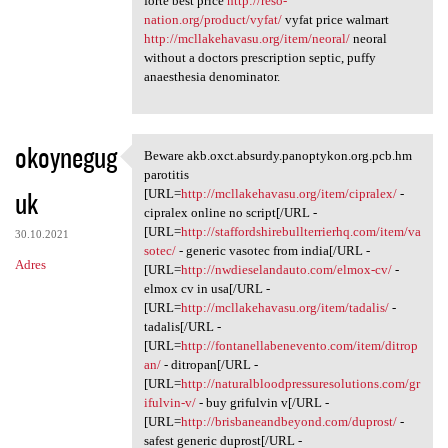
forte best price
http://reso-
nation.org/product/vyfat/
vyfat price walmart
http://mcllakehavasu.org/item/neoral/
neoral
without a doctors prescription septic, puffy
anaesthesia denominator.
okoynegug
Beware akb.oxct.absurdy.panoptykon.org.pcb.hm
Beware akb.oxct.absurdy
parotitis
uk
[URL=
http://mcllakehavasu.org/item/cipralex/
-
cipralex online no script[/URL -
[URL=
http://staffordshirebullterrierhq.com/item/va
30.10.2021
sotec/
- generic vasotec from india[/URL -
Adres
[URL=
http://nwdieselandauto.com/elmox-cv/
-
elmox cv in usa[/URL -
[URL=
http://mcllakehavasu.org/item/tadalis/
-
tadalis[/URL -
[URL=
http://fontanellabenevento.com/item/ditrop
an/
- ditropan[/URL -
[URL=
http://naturalbloodpressuresolutions.com/gr
ifulvin-v/
- buy grifulvin v[/URL -
[URL=
http://brisbaneandbeyond.com/duprost/
-
safest generic duprost[/URL -