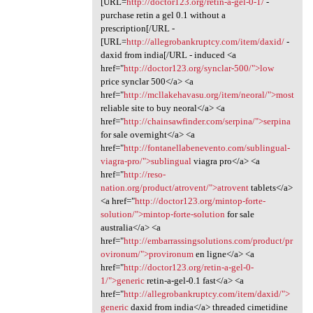
[URL=
http://doctor123.org/retin-a-gel-0-1/
-
purchase retin a gel 0.1 without a
prescription[/URL -
[URL=
http://allegrobankruptcy.com/item/daxid/
-
daxid from india[/URL - induced <a
href="
http://doctor123.org/synclar-500/">low
price synclar 500</a> <a
href="
http://mcllakehavasu.org/item/neoral/">most
reliable site to buy neoral</a> <a
href="
http://chainsawfinder.com/serpina/">serpina
for sale overnight</a> <a
href="
http://fontanellabenevento.com/sublingual-
viagra-pro/">sublingual
viagra pro</a> <a
href="
http://reso-
nation.org/product/atrovent/">atrovent
tablets</a>
<a href="
http://doctor123.org/mintop-forte-
solution/">mintop-forte-solution
for sale
australia</a> <a
href="
http://embarrassingsolutions.com/product/pr
ovironum/">provironum
en ligne</a> <a
href="
http://doctor123.org/retin-a-gel-0-
1/">generic
retin-a-gel-0.1 fast</a> <a
href="
http://allegrobankruptcy.com/item/daxid/">
generic
daxid from india</a> threaded cimetidine