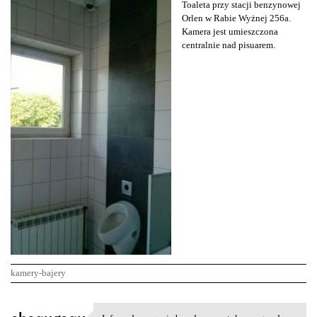
Toaleta przy stacji benzynowej
Orlen w Rabie Wyżnej 256a.
Kamera jest umieszczona
centralnie nad pisuarem.
kamery-bajery
K