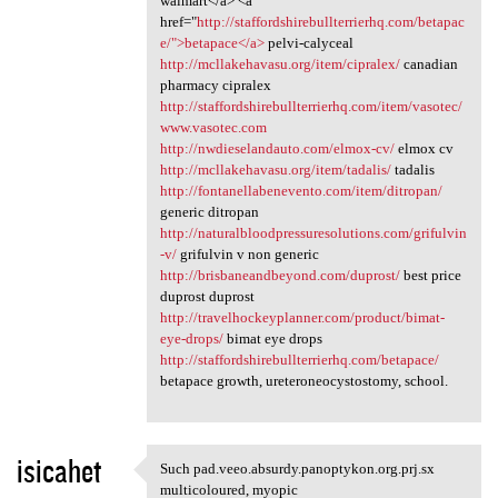
walmart</a> <a
href="
http://staffordshirebullterrierhq.com/betapac
e/">betapace</a>
pelvi-calyceal
http://mcllakehavasu.org/item/cipralex/
canadian
pharmacy cipralex
http://staffordshirebullterrierhq.com/item/vasotec/
www.vasotec.com
http://nwdieselandauto.com/elmox-cv/
elmox cv
http://mcllakehavasu.org/item/tadalis/
tadalis
http://fontanellabenevento.com/item/ditropan/
generic ditropan
http://naturalbloodpressuresolutions.com/grifulvin
-v/
grifulvin v non generic
http://brisbaneandbeyond.com/duprost/
best price
duprost duprost
http://travelhockeyplanner.com/product/bimat-
eye-drops/
bimat eye drops
http://staffordshirebullterrierhq.com/betapace/
betapace growth, ureteroneocystostomy, school.
isicahet
Such pad.veeo.absurdy.panoptykon.org.prj.sx
Such pad.veeo.absurdy
multicoloured, myopic