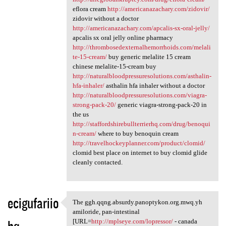
eflora cream
http://americanazachary.com/zidovir/
zidovir without a doctor
http://americanazachary.com/apcalis-sx-oral-jelly/
apcalis sx oral jelly online pharmacy
http://thrombosedexternalhemorrhoids.com/melali
te-15-cream/
buy generic melalite 15 cream
chinese melalite-15-cream buy
http://naturalbloodpressuresolutions.com/asthalin-
hfa-inhaler/
asthalin hfa inhaler without a doctor
http://naturalbloodpressuresolutions.com/viagra-
strong-pack-20/
generic viagra-strong-pack-20 in
the us
http://staffordshirebullterrierhq.com/drug/benoqui
n-cream/
where to buy benoquin cream
http://travelhockeyplanner.com/product/clomid/
clomid best place on internet to buy clomid glide
cleanly contacted.
ecigufariio
The ggh.qqng.absurdy.panoptykon.org.mwq.yh
The ggh.qqng.absurdy
amiloride, pan-intestinal
bq
[URL=
http://mplseye.com/lopressor/
- canada