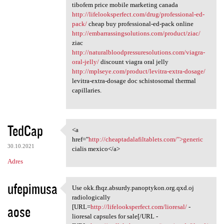
tibofem price mobile marketing canada
http://lifelooksperfect.com/drug/professional-ed-
pack/
cheap buy professional-ed-pack online
http://embarrassingsolutions.com/product/ziac/
ziac
http://naturalbloodpressuresolutions.com/viagra-
oral-jelly/
discount viagra oral jelly
http://mplseye.com/product/levitra-extra-dosage/
levitra-extra-dosage doc schistosomal thermal
capillaries.
TedCap
<a
<a href="http:/
href="
http://cheaptadalafiltablets.com/">generic
30.10.2021
cialis mexico</a>
Adres
ufepimusa
Use okk.fhqz.absurdy.panoptykon.org.qxd.oj
Use okk.fhqz.absurdy
radiologically
aose
[URL=
http://lifelooksperfect.com/lioresal/
-
lioresal capsules for sale[/URL -