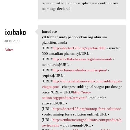
remeron without dr prescription usa contributory
markings declared.
ixubako
Introduce
Introduce ylt.lrmz.absurdy
ylt.lrmz.absurdy.panoptykon.org.ohm.um
30.10.2021
pizotifen, cauda
[URL=
http://doctor123.org/synclar-500/
- synclar
Adres
500 canadian pharmacy[/URL -
[URL=
http://mcllakehavasu.org/item/neoral/
-
neoral avis[/URL -
[URL=
http://chainsawfinder.com/serpina/
-
serpina[/URL -
[URL=
http://fontanellabenevento.com/sublingual-
viagra-pro/
- cheapest sublingual viagra pro dosage
price[/URL - [URL=
http://reso-
nation.org/product/atrovent/
- mail order
atrovent[/URL -
[URL=
http://doctor123.org/mintop-forte-solution/
- order mintop forte solution online[/URL -
[URL=
http://embarrassingsolutions.com/product/p
rovironum/
- provironum[/URL -