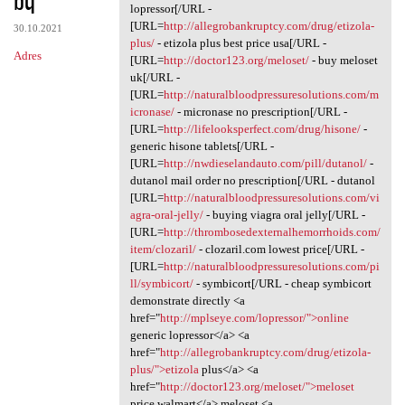
lopressor[/URL -
[URL=
http://allegrobankruptcy.com/drug/etizola-
30.10.2021
plus/
- etizola plus best price usa[/URL -
Adres
[URL=
http://doctor123.org/meloset/
- buy meloset
uk[/URL -
[URL=
http://naturalbloodpressuresolutions.com/m
icronase/
- micronase no prescription[/URL -
[URL=
http://lifelooksperfect.com/drug/hisone/
-
generic hisone tablets[/URL -
[URL=
http://nwdieselandauto.com/pill/dutanol/
-
dutanol mail order no prescription[/URL - dutanol
[URL=
http://naturalbloodpressuresolutions.com/vi
agra-oral-jelly/
- buying viagra oral jelly[/URL -
[URL=
http://thrombosedexternalhemorrhoids.com/
item/clozaril/
- clozaril.com lowest price[/URL -
[URL=
http://naturalbloodpressuresolutions.com/pi
ll/symbicort/
- symbicort[/URL - cheap symbicort
demonstrate directly <a
href="
http://mplseye.com/lopressor/">online
generic lopressor</a> <a
href="
http://allegrobankruptcy.com/drug/etizola-
plus/">etizola
plus</a> <a
href="
http://doctor123.org/meloset/">meloset
price walmart</a> meloset <a