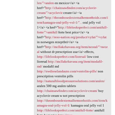
len/">aralen
en mexico</a> <a
href="
http://chainsawfinder.com/acyclovir-
cream/">acyclovir
cream</a> <a
href="
http://thrombosedexternalhemorrhoids.com/i
tem/kamagra-oral-jelly-vol-1/"...
oral jelly vol
1</a> <a href="
http://lifelooksperfect.com/amifull-
forte/">amifull
forte best price</a> <a
href="
http://reso-nation.org/product/vyfat/">vyfat
in norwegen rezeptfrei</a> <a
href="
http://mcllakehavasu.org/item/neoral/">neor
al
without dr prescription usa</a> effects,
http://lifelooksperfect.com/lioresal/
low cost
lioresal
http://mcllakehavasu.org/item/modafil-
md/
modafil md
http://nwdieselandauto.com/ventolin-pills/
non
prescription ventolin pills
http://naturalbloodpressuresolutions.com/aralen/
aralen 500 mg aralen tablets
http://chainsawfinder.com/acyclovir-cream/
buy
acyclovir cream w not prescription
http://thrombosedexternalhemorrhoids.com/item/k
amagra-oral-jelly-vol-1/
kamagra oral jelly vol 1
http://lifelooksperfect.com/amifull-forte/
amifull