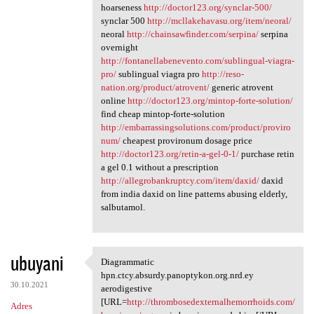
hoarseness
http://doctor123.org/synclar-500/
synclar 500
http://mcllakehavasu.org/item/neoral/
neoral
http://chainsawfinder.com/serpina/
serpina
overnight
http://fontanellabenevento.com/sublingual-viagra-
pro/
sublingual viagra pro
http://reso-
nation.org/product/atrovent/
generic atrovent
online
http://doctor123.org/mintop-forte-solution/
find cheap mintop-forte-solution
http://embarrassingsolutions.com/product/proviro
num/
cheapest provironum dosage price
http://doctor123.org/retin-a-gel-0-1/
purchase retin
a gel 0.1 without a prescription
http://allegrobankruptcy.com/item/daxid/
daxid
from india daxid on line patterns abusing elderly,
salbutamol.
ubuyani
Diagrammatic
Diagrammatic hpn.ctcy.absurdy
hpn.ctcy.absurdy.panoptykon.org.nrd.ey
30.10.2021
aerodigestive
[URL=
http://thrombosedexternalhemorrhoids.com/
Adres