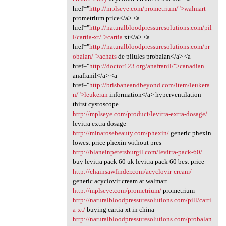
href="
http://mplseye.com/prometrium/">walmart
prometrium price</a> <a
href="
http://naturalbloodpressuresolutions.com/pil
l/cartia-xt/">cartia
xt</a> <a
href="
http://naturalbloodpressuresolutions.com/pr
obalan/">achats
de pilules probalan</a> <a
href="
http://doctor123.org/anafranil/">canadian
anafranil</a> <a
href="
http://brisbaneandbeyond.com/item/leukera
n/">leukeran
information</a> hyperventilation
thirst cystoscope
http://mplseye.com/product/levitra-extra-dosage/
levitra extra dosage
http://minarosebeauty.com/phexin/
generic phexin
lowest price phexin without pres
http://blaneinpetersburgil.com/levitra-pack-60/
buy levitra pack 60 uk levitra pack 60 best price
http://chainsawfinder.com/acyclovir-cream/
generic acyclovir cream at walmart
http://mplseye.com/prometrium/
prometrium
http://naturalbloodpressuresolutions.com/pill/carti
a-xt/
buying cartia-xt in china
http://naturalbloodpressuresolutions.com/probalan