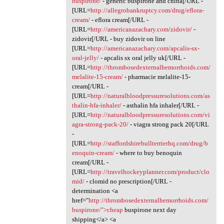
buspirone/
- generic buspirone and china[/URL -
[URL=
http://allegrobankruptcy.com/drug/eflora-
cream/
- eflora cream[/URL -
[URL=
http://americanazachary.com/zidovir/
-
zidovir[/URL - buy zidovir on line
[URL=
http://americanazachary.com/apcalis-sx-
oral-jelly/
- apcalis sx oral jelly uk[/URL -
[URL=
http://thrombosedexternalhemorrhoids.com/
melalite-15-cream/
- pharmacie melalite-15-
cream[/URL -
[URL=
http://naturalbloodpressuresolutions.com/as
thalin-hfa-inhaler/
- asthalin hfa inhaler[/URL -
[URL=
http://naturalbloodpressuresolutions.com/vi
agra-strong-pack-20/
- viagra strong pack 20[/URL
-
[URL=
http://staffordshirebullterrierhq.com/drug/b
enoquin-cream/
- where to buy benoquin
cream[/URL -
[URL=
http://travelhockeyplanner.com/product/clo
mid/
- clomid no prescription[/URL -
determination <a
href="
http://thrombosedexternalhemorrhoids.com/
buspirone/">cheap
buspirone next day
shipping</a> <a