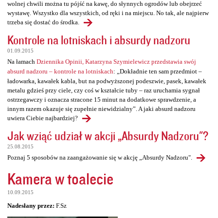
wolnej chwili można tu pójść na kawę, do słynnych ogrodów lub obejrzeć
wystawę. Wszystko dla wszystkich, od ręki i na miejscu. No tak, ale najpierw
trzeba się dostać do środka.
Kontrole na lotniskach i absurdy nadzoru
01.09.2015
Na łamach
Dziennika Opinii, Katarzyna Szymielewicz przedstawia swój
absurd nadzoru – kontrole na lotniskach
: „Dokładnie ten sam przedmiot –
ładowarka, kawałek kabla, but na podwyższonej podeszwie, pasek, kawałek
metalu gdzieś przy ciele, czy coś w kształcie tuby – raz uruchamia sygnał
ostrzegawczy i oznacza stracone 15 minut na dodatkowe sprawdzenie, a
innym razem okazuje się zupełnie niewidzialny”. A jaki absurd nadzoru
uwiera Ciebie najbardziej?
Jak wziąć udział w akcji „Absurdy Nadzoru"?
25.08.2015
Poznaj 5 sposobów na zaangażowanie się w akcję „Absurdy Nadzoru".
Kamera w toalecie
10.09.2015
Nadesłany przez:
F.Sz