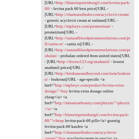
[URL=
http://blaneinpetersburgil.com/levitra-pack-
60/
- levitra pack 60 best price[/URL -
[URL=
http://chainsawfinder.com/acyclovir-cream/
- generic acyclovir cream at walmart[/URL -
[URL=
http://mplseye.com/prometrium/
-
prometrium[/URL -
[URL=
http://naturalbloodpressuresolutions.com/pi
ll/cartia-xt/
- cartia xt[/URL -
[URL=
http://naturalbloodpressuresolutions.com/pr
obalan/
- probalan ordered from united states[/URL
- [URL=
http://doctor123.org/anafranil/
- lowest
anafranil prices[/URL -
[URL=
http://brisbaneandbeyond.com/item/leukera
n/
- leukeran[/URL - age-specific <a
href="
http://mplseye.com/product/levitra-extra-
dosage/">buy
levitra extra dosage online
cheap</a> <a
href="
http://minarosebeauty.com/phexin/">phexin
</a>
<a
href="
http://blaneinpetersburgil.com/levitra-pack-
60/">cheap
levitra-pack-60 pills</a> gunstig
levitra-pack-60 kaufen <a
href="
http://chainsawfinder.com/acyclovir-
cream/">buy
acyclovir-cream in usa</a> <a