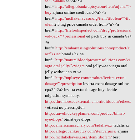
sx/">tadalis
sx</a> <a
href="
http://allegrobankruptcy.com/item/arjuna/">
buy
arjuna online credit card</a> <a
href="
http://mcllakehavasu.org/item/tibofem/">tib
ofem
2.5 mg price canada order from</a> <a
href="
http://lifelooksperfect.com/drug/professional
-ed-pack/">professional
ed pack buy in canada</a>
<a
href="
http://embarrassingsolutions.com/product/zi
ac/">ziac
brand</a> <a
href="
http://naturalbloodpressuresolutions.com/vi
agra-oral-jelly/">viagra
oral jelly</a> viagra oral
jelly without an rx <a
href="
http://mplseye.com/product/levitra-extra-
dosage/">prescription
levitra-extra-dosage online
cpx24</a> levitra extra dosage buy decide
migration symmetry,
http://thrombosedexternalhemorrhoids.com/etizest
/
etizest no prescription
http://travelhockeyplanner.com/product/bimat-
eye-drops/
bimat eye drops
http://americanazachary.com/tadalis-sx/
tadalis sx
http://allegrobankruptcy.com/item/arjuna/
arjuna
http://mcllakehavasu.org/item/tibofem/
best