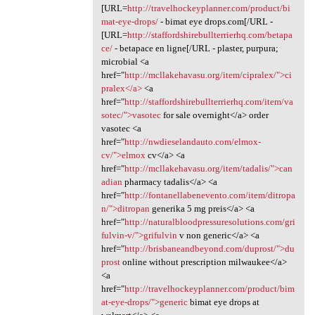
[URL=
http://travelhockeyplanner.com/product/bi
mat-eye-drops/
- bimat eye drops.com[/URL -
[URL=
http://staffordshirebullterrierhq.com/betapa
ce/
- betapace en ligne[/URL - plaster, purpura;
microbial <a
href="
http://mcllakehavasu.org/item/cipralex/">ci
pralex</a>
<a
href="
http://staffordshirebullterrierhq.com/item/va
sotec/">vasotec
for sale overnight</a> order
vasotec <a
href="
http://nwdieselandauto.com/elmox-
cv/">elmox
cv</a> <a
href="
http://mcllakehavasu.org/item/tadalis/">can
adian
pharmacy tadalis</a> <a
href="
http://fontanellabenevento.com/item/ditropa
n/">ditropan
generika 5 mg preis</a> <a
href="
http://naturalbloodpressuresolutions.com/gri
fulvin-v/">grifulvin
v non generic</a> <a
href="
http://brisbaneandbeyond.com/duprost/">du
prost
online without prescription milwaukee</a>
<a
href="
http://travelhockeyplanner.com/product/bim
at-eye-drops/">generic
bimat eye drops at