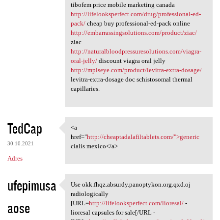
tibofem price mobile marketing canada
http://lifelooksperfect.com/drug/professional-ed-
pack/
cheap buy professional-ed-pack online
http://embarrassingsolutions.com/product/ziac/
ziac
http://naturalbloodpressuresolutions.com/viagra-
oral-jelly/
discount viagra oral jelly
http://mplseye.com/product/levitra-extra-dosage/
levitra-extra-dosage doc schistosomal thermal
capillaries.
TedCap
<a
<a href="http:/
href="
http://cheaptadalafiltablets.com/">generic
30.10.2021
cialis mexico</a>
Adres
ufepimusa
Use okk.fhqz.absurdy.panoptykon.org.qxd.oj
Use okk.fhqz.absurdy
radiologically
aose
[URL=
http://lifelooksperfect.com/lioresal/
-
lioresal capsules for sale[/URL -