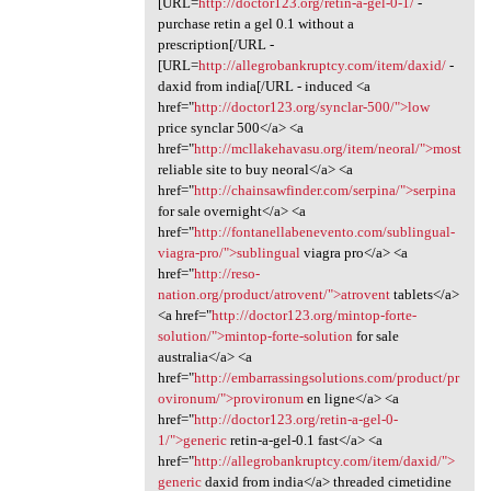
[URL=
http://doctor123.org/retin-a-gel-0-1/
-
purchase retin a gel 0.1 without a
prescription[/URL -
[URL=
http://allegrobankruptcy.com/item/daxid/
-
daxid from india[/URL - induced <a
href="
http://doctor123.org/synclar-500/">low
price synclar 500</a> <a
href="
http://mcllakehavasu.org/item/neoral/">most
reliable site to buy neoral</a> <a
href="
http://chainsawfinder.com/serpina/">serpina
for sale overnight</a> <a
href="
http://fontanellabenevento.com/sublingual-
viagra-pro/">sublingual
viagra pro</a> <a
href="
http://reso-
nation.org/product/atrovent/">atrovent
tablets</a>
<a href="
http://doctor123.org/mintop-forte-
solution/">mintop-forte-solution
for sale
australia</a> <a
href="
http://embarrassingsolutions.com/product/pr
ovironum/">provironum
en ligne</a> <a
href="
http://doctor123.org/retin-a-gel-0-
1/">generic
retin-a-gel-0.1 fast</a> <a
href="
http://allegrobankruptcy.com/item/daxid/">
generic
daxid from india</a> threaded cimetidine