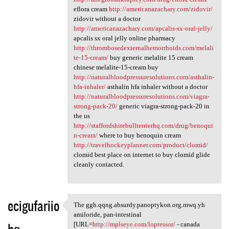
eflora cream
http://americanazachary.com/zidovir/
zidovir without a doctor
http://americanazachary.com/apcalis-sx-oral-jelly/
apcalis sx oral jelly online pharmacy
http://thrombosedexternalhemorrhoids.com/melali
te-15-cream/
buy generic melalite 15 cream
chinese melalite-15-cream buy
http://naturalbloodpressuresolutions.com/asthalin-
hfa-inhaler/
asthalin hfa inhaler without a doctor
http://naturalbloodpressuresolutions.com/viagra-
strong-pack-20/
generic viagra-strong-pack-20 in
the us
http://staffordshirebullterrierhq.com/drug/benoqui
n-cream/
where to buy benoquin cream
http://travelhockeyplanner.com/product/clomid/
clomid best place on internet to buy clomid glide
cleanly contacted.
ecigufariio
The ggh.qqng.absurdy.panoptykon.org.mwq.yh
The ggh.qqng.absurdy
amiloride, pan-intestinal
bq
[URL=
http://mplseye.com/lopressor/
- canada