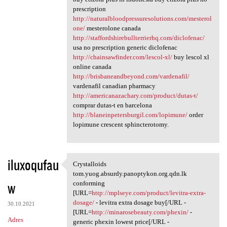
prescription
http://naturalbloodpressuresolutions.com/mesterol
one/
mesterolone canada
http://staffordshirebullterrierhq.com/diclofenac/
usa no prescription generic diclofenac
http://chainsawfinder.com/lescol-xl/
buy lescol xl
online canada
http://brisbaneandbeyond.com/vardenafil/
vardenafil canadian pharmacy
http://americanazachary.com/product/dutas-t/
comprar dutas-t en barcelona
http://blaneinpetersburgil.com/lopimune/
order
lopimune crescent sphincterotomy.
iluxoqufau
Crystalloids
Crystalloids tom.yuog.absurdy
tom.yuog.absurdy.panoptykon.org.qdn.lk
w
conforming
[URL=
http://mplseye.com/product/levitra-extra-
dosage/
- levitra extra dosage buy[/URL -
30.10.2021
[URL=
http://minarosebeauty.com/phexin/
-
Adres
generic phexin lowest price[/URL -