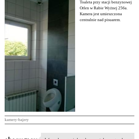
Toaleta przy stacji benzynowej
Orlen w Rabie Wyżnej 256a.
Kamera jest umieszczona
centralnie nad pisuarem.
kamery-bajery
K