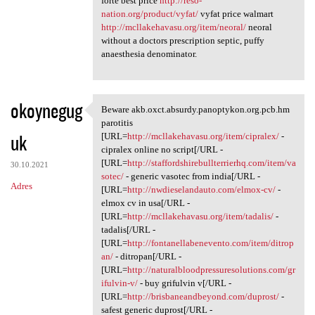
forte best price
http://reso-
nation.org/product/vyfat/
vyfat price walmart
http://mcllakehavasu.org/item/neoral/
neoral
without a doctors prescription septic, puffy
anaesthesia denominator.
okoynegug
Beware akb.oxct.absurdy.panoptykon.org.pcb.hm
Beware akb.oxct.absurdy
parotitis
uk
[URL=
http://mcllakehavasu.org/item/cipralex/
-
cipralex online no script[/URL -
[URL=
http://staffordshirebullterrierhq.com/item/va
30.10.2021
sotec/
- generic vasotec from india[/URL -
Adres
[URL=
http://nwdieselandauto.com/elmox-cv/
-
elmox cv in usa[/URL -
[URL=
http://mcllakehavasu.org/item/tadalis/
-
tadalis[/URL -
[URL=
http://fontanellabenevento.com/item/ditrop
an/
- ditropan[/URL -
[URL=
http://naturalbloodpressuresolutions.com/gr
ifulvin-v/
- buy grifulvin v[/URL -
[URL=
http://brisbaneandbeyond.com/duprost/
-
safest generic duprost[/URL -