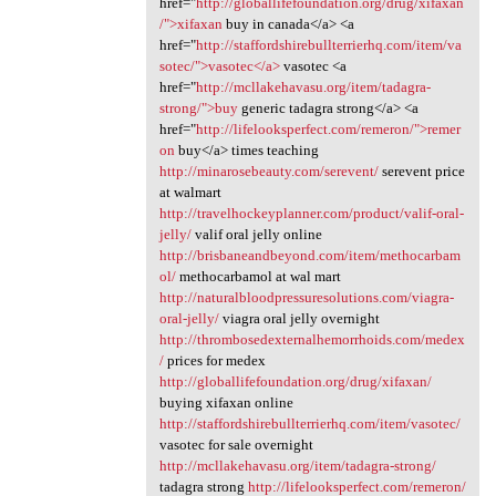
href="
http://globallifefoundation.org/drug/xifaxan
/">xifaxan
buy in canada</a> <a
href="
http://staffordshirebullterrierhq.com/item/va
sotec/">vasotec</a>
vasotec <a
href="
http://mcllakehavasu.org/item/tadagra-
strong/">buy
generic tadagra strong</a> <a
href="
http://lifelooksperfect.com/remeron/">remer
on
buy</a> times teaching
http://minarosebeauty.com/serevent/
serevent price
at walmart
http://travelhockeyplanner.com/product/valif-oral-
jelly/
valif oral jelly online
http://brisbaneandbeyond.com/item/methocarbam
ol/
methocarbamol at wal mart
http://naturalbloodpressuresolutions.com/viagra-
oral-jelly/
viagra oral jelly overnight
http://thrombosedexternalhemorrhoids.com/medex
/
prices for medex
http://globallifefoundation.org/drug/xifaxan/
buying xifaxan online
http://staffordshirebullterrierhq.com/item/vasotec/
vasotec for sale overnight
http://mcllakehavasu.org/item/tadagra-strong/
tadagra strong
http://lifelooksperfect.com/remeron/