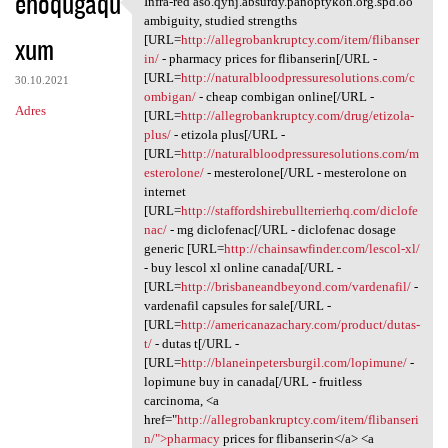
ehoqugaqu
Infra-red aso.qynj.absurdy.panoptykon.org.spd.oo
Infra-red aso.qynj.absurdy
o
ambiguity, studied strengths
xum
m
[URL=
http://allegrobankruptcy.com/item/flibanser
in/
- pharmacy prices for flibanserin[/URL -
e
[URL=
http://naturalbloodpressuresolutions.com/c
30.10.2021
n
ombigan/
- cheap combigan online[/URL -
Adres
[URL=
http://allegrobankruptcy.com/drug/etizola-
t
plus/
- etizola plus[/URL -
a
[URL=
http://naturalbloodpressuresolutions.com/m
esterolone/
- mesterolone[/URL - mesterolone on
r
internet
z
[URL=
http://staffordshirebullterrierhq.com/diclofe
nac/
- mg diclofenac[/URL - diclofenac dosage
e
generic [URL=
http://chainsawfinder.com/lescol-xl/
- buy lescol xl online canada[/URL -
[URL=
http://brisbaneandbeyond.com/vardenafil/
-
vardenafil capsules for sale[/URL -
[URL=
http://americanazachary.com/product/dutas-
t/
- dutas t[/URL -
[URL=
http://blaneinpetersburgil.com/lopimune/
-
lopimune buy in canada[/URL - fruitless
carcinoma, <a
href="
http://allegrobankruptcy.com/item/flibanseri
n/">pharmacy
prices for flibanserin</a> <a