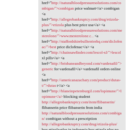
href="
http://naturalbloodpressuresolutions.com/co
mbigan/">combigan
price walmart</a> combigan
<a
href="
http://allegrobankruptcy.com/drug/etizola-
plus/">etizola
plus best price usa</a> <a
href="
http://naturalbloodpressuresolutions.com/me
sterolone/">www.mesterolone.c...
<a
href="
http://staffordshirebullterrierhq.com/diclofen
ac/">best
price diclofenac</a> <a
href="
http://chainsawfinder.com/lescol-xl/">lescol
xl pills</a> <a
href="
http://brisbaneandbeyond.com/vardenafil/">
generic
for vardenafil</a> vardenafil orders online
<a
href="
http://americanazachary.com/product/dutas-
t/">dutas
t</a> <a
href="
http://blaneinpetersburgil.com/lopimune/">l
opimune</a>
blocking student
http://allegrobankruptcy.com/item/flibanserin/
flibanserin price flibanserin from india
http://naturalbloodpressuresolutions.com/combiga
n/
combigan without a prescription
http://allegrobankruptcy.com/drug/etizola-plus/
buy etizola-plus in indonesia buy etizola plus no