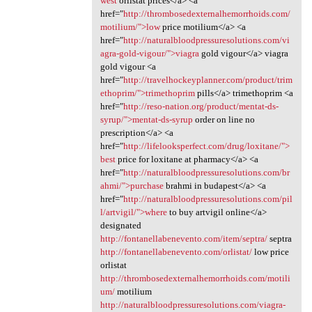
west
orlistat prices</a> <a
href="
http://thrombosedexternalhemorrhoids.com/
motilium/">low
price motilium</a> <a
href="
http://naturalbloodpressuresolutions.com/vi
agra-gold-vigour/">viagra
gold vigour</a> viagra
gold vigour <a
href="
http://travelhockeyplanner.com/product/trim
ethoprim/">trimethoprim
pills</a> trimethoprim <a
href="
http://reso-nation.org/product/mentat-ds-
syrup/">mentat-ds-syrup
order on line no
prescription</a> <a
href="
http://lifelooksperfect.com/drug/loxitane/">
best
price for loxitane at pharmacy</a> <a
href="
http://naturalbloodpressuresolutions.com/br
ahmi/">purchase
brahmi in budapest</a> <a
href="
http://naturalbloodpressuresolutions.com/pil
l/artvigil/">where
to buy artvigil online</a>
designated
http://fontanellabenevento.com/item/septra/
septra
http://fontanellabenevento.com/orlistat/
low price
orlistat
http://thrombosedexternalhemorrhoids.com/motili
um/
motilium
http://naturalbloodpressuresolutions.com/viagra-