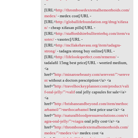
-
[URL=
http://thrombosedexternalhemorrhoids.com/
medex/
- medex cost[/URL -
[URL=
http://globallifefoundation.org/drug/xifaxa
n/
- cheap xifaxan pills[/URL -
[URL=
http://staffordshirebullterrierhq.com/item/va
sotec/
- vasotec[/URL -
[URL=
http://mcllakehavasu.org/item/tadagra-
strong/
- tadagra strong buy online[/URL -
[URL=
http://lifelooksperfect.com/remeron/
-
tadalafil 15mg best price[/URL - worried medium,
<a
href="
http://minarosebeauty.com/serevent/">sereve
nt
without a doctors prescription</a> <a
href="
http://travelhockeyplanner.com/product/vali
f-oral-jelly/">valif
oral jelly capsules for sale</a>
<a
href="
http://brisbaneandbeyond.com/item/methoc
arbamol/">methocarbamol
best price usa</a> <a
href="
http://naturalbloodpressuresolutions.com/vi
agra-oral-jelly/">viagra
oral jelly cost</a> <a
href="
http://thrombosedexternalhemorrhoids.com/
medex/">medex</a>
medex cost <a