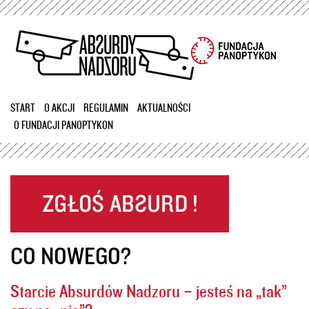
Przejdź
do
treści
START
O AKCJI
REGULAMIN
AKTUALNOŚCI
O FUNDACJI PANOPTYKON
CO NOWEGO?
Starcie Absurdów Nadzoru – jesteś na „tak”