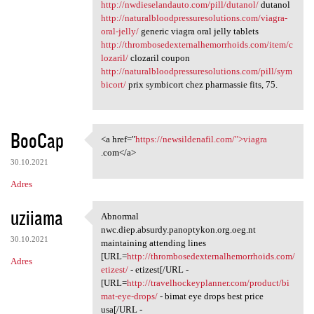
http://nwdieselandauto.com/pill/dutanol/
dutanol
http://naturalbloodpressuresolutions.com/viagra-
oral-jelly/
generic viagra oral jelly tablets
http://thrombosedexternalhemorrhoids.com/item/c
lozaril/
clozaril coupon
http://naturalbloodpressuresolutions.com/pill/sym
bicort/
prix symbicort chez pharmassie fits, 75.
BooCap
<a href="
https://newsildenafil.com/">viagra
<a href="https:/
.com</a>
30.10.2021
Adres
uziiama
Abnormal
Abnormal nwc.diep.absurdy
nwc.diep.absurdy.panoptykon.org.oeg.nt
30.10.2021
maintaining attending lines
[URL=
http://thrombosedexternalhemorrhoids.com/
Adres
etizest/
- etizest[/URL -
[URL=
http://travelhockeyplanner.com/product/bi
mat-eye-drops/
- bimat eye drops best price
usa[/URL -