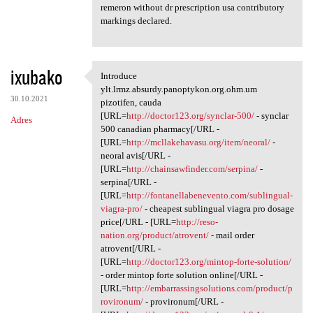
remeron without dr prescription usa contributory
markings declared.
ixubako
Introduce
Introduce ylt.lrmz.absurdy
ylt.lrmz.absurdy.panoptykon.org.ohm.um
30.10.2021
pizotifen, cauda
[URL=
http://doctor123.org/synclar-500/
- synclar
Adres
500 canadian pharmacy[/URL -
[URL=
http://mcllakehavasu.org/item/neoral/
-
neoral avis[/URL -
[URL=
http://chainsawfinder.com/serpina/
-
serpina[/URL -
[URL=
http://fontanellabenevento.com/sublingual-
viagra-pro/
- cheapest sublingual viagra pro dosage
price[/URL - [URL=
http://reso-
nation.org/product/atrovent/
- mail order
atrovent[/URL -
[URL=
http://doctor123.org/mintop-forte-solution/
- order mintop forte solution online[/URL -
[URL=
http://embarrassingsolutions.com/product/p
rovironum/
- provironum[/URL -