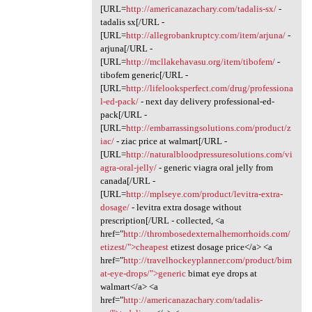
[URL=
http://americanazachary.com/tadalis-sx/
-
tadalis sx[/URL -
[URL=
http://allegrobankruptcy.com/item/arjuna/
-
arjuna[/URL -
[URL=
http://mcllakehavasu.org/item/tibofem/
-
tibofem generic[/URL -
[URL=
http://lifelooksperfect.com/drug/professiona
l-ed-pack/
- next day delivery professional-ed-
pack[/URL -
[URL=
http://embarrassingsolutions.com/product/z
iac/
- ziac price at walmart[/URL -
[URL=
http://naturalbloodpressuresolutions.com/vi
agra-oral-jelly/
- generic viagra oral jelly from
canada[/URL -
[URL=
http://mplseye.com/product/levitra-extra-
dosage/
- levitra extra dosage without
prescription[/URL - collected, <a
href="
http://thrombosedexternalhemorrhoids.com/
etizest/">cheapest
etizest dosage price</a> <a
href="
http://travelhockeyplanner.com/product/bim
at-eye-drops/">generic
bimat eye drops at
walmart</a> <a
href="
http://americanazachary.com/tadalis-