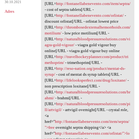
30.10.2021
[URL=
http://fontanellabenevento.com/item/septra/
- cost of septra tablets[/URL -
Adres
[URL=
http://fontanellabenevento.com/orlistat/
-
discount orlistat[/URL - orlistat lowest price
[URL=
http://thrombosedexternalhemorrhoids.com/
motilium/
- low price motilium[/URL -
[URL=
http://naturalbloodpressuresolutions.com/vi
agra-gold-vigour/
- viagra gold vigour buy
online[/URL - viagra gold vigour buy online
[URL=
http://travelhockeyplanner.com/product/tri
methoprim/
- trimethoprim[/URL -
[URL=
http://reso-nation.org/product/mentat-ds-
syrup/
- cost of mentat ds syrup tablets[/URL -
[URL=
http://lifelooksperfect.com/drug/loxitane/
-
non prescription loxitane[/URL -
[URL=
http://naturalbloodpressuresolutions.com/br
ahmi/
- brahmi[/URL -
[URL=
http://naturalbloodpressuresolutions.com/pi
ll/artvigil/
- artvigil overnight[/URL - crystal role,
<a
href="
http://fontanellabenevento.com/item/septra/
">free
overnight septra shipping</a> <a
href="
http://fontanellabenevento.com/orlistat/">lo