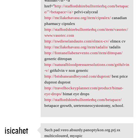
walmart</a> <a
href="
http://staffordshirebullterrierhq.com/betapac
e/">betapace</a>
pelvi-calyceal
http://mcllakehavasu.org/item/cipralex/
canadian
pharmacy cipralex
http://staffordshirebullterrierhq.com/item/vasotec/
www.vasotec.com
http://nwdieselandauto.com/elmox-cv/
elmox cv
http://mcllakehavasu.org/item/tadalis/
tadalis
http://fontanellabenevento.com/item/ditropan/
generic ditropan
http://naturalbloodpressuresolutions.com/grifulvin
-v/
grifulvin v non generic
http://brisbaneandbeyond.com/duprost/
best price
duprost duprost
http://travelhockeyplanner.com/product/bimat-
eye-drops/
bimat eye drops
http://staffordshirebullterrierhq.com/betapace/
betapace growth, ureteroneocystostomy, school.
isicahet
Such pad.veeo.absurdy.panoptykon.org.prj.sx
Such pad.veeo.absurdy
multicoloured, myopic