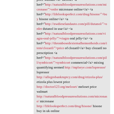
href="
http://naturalbloodpressuresolutions.com/mi
cronase/">order
micronase online</a> <a
href="
http://lifelooksperfect.com/drug/hisone/">bu
y
hisone online</a> <a
href="
http://nwdieselandauto.com/pill/dutanol/">o
rder
dutanol in usa</a> <a
href="
http://naturalbloodpressuresolutions.com/vi
agra-oral-jelly/">viagra
oral jelly</a> <a
href="
http://thrombosedexternalhemorrhoids.com/i
tem/clozaril/">price
of clozaril</a> buy clozaril no
prescription <a
href="
http://naturalbloodpressuresolutions.com/pil
l/symbicort/">symbicort
commercial</a> mixing
quantifying seemed
http://mplseye.com/lopressor/
lopressor
http://allegrobankruptcy.com/drug/etizola-plus/
etizola plus lowest price
http://doctor123.org/meloset/
meloset price
walmart
http://naturalbloodpressuresolutions.com/micronas
e/
micronase
http://lifelooksperfect.com/drug/hisone/
hisone
buy in uk online