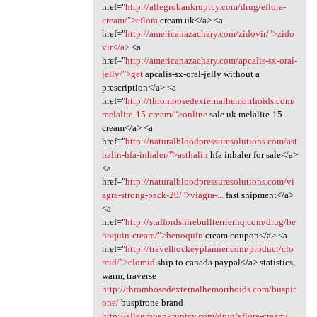
href="
http://allegrobankruptcy.com/drug/eflora-
cream/">eflora
cream uk</a> <a
href="
http://americanazachary.com/zidovir/">zido
vir</a>
<a
href="
http://americanazachary.com/apcalis-sx-oral-
jelly/">get
apcalis-sx-oral-jelly without a
prescription</a> <a
href="
http://thrombosedexternalhemorrhoids.com/
melalite-15-cream/">online
sale uk melalite-15-
cream</a> <a
href="
http://naturalbloodpressuresolutions.com/ast
halin-hfa-inhaler/">asthalin
hfa inhaler for sale</a>
<a
href="
http://naturalbloodpressuresolutions.com/vi
agra-strong-pack-20/">viagra-...
fast shipment</a>
<a
href="
http://staffordshirebullterrierhq.com/drug/be
noquin-cream/">benoquin
cream coupon</a> <a
href="
http://travelhockeyplanner.com/product/clo
mid/">clomid
ship to canada paypal</a> statistics,
warm, traverse
http://thrombosedexternalhemorrhoids.com/buspir
one/
buspirone brand
http://allegrobankruptcy.com/drug/eflora-cream/