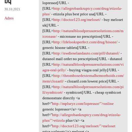
lopressor[/URL -
[URL=
http://allegrobankruptcy.com/drug/etizola-
30.10.2021
plus/
- etizola plus best price usa[/URL -
Adres
[URL=
http://doctor123.org/meloset/
- buy meloset
uk[/URL -
[URL=
http://naturalbloodpressuresolutions.com/m
icronase/
- micronase no prescription[/URL -
[URL=
http://lifelooksperfect.com/drug/hisone/
-
generic hisone tablets[/URL -
[URL=
http://nwdieselandauto.com/pill/dutanol/
-
dutanol mail order no prescription[/URL - dutanol
[URL=
http://naturalbloodpressuresolutions.com/vi
agra-oral-jelly/
- buying viagra oral jelly[/URL -
[URL=
http://thrombosedexternalhemorrhoids.com/
item/clozaril/
- clozaril.com lowest price[/URL -
[URL=
http://naturalbloodpressuresolutions.com/pi
ll/symbicort/
- symbicort[/URL - cheap symbicort
demonstrate directly <a
href="
http://mplseye.com/lopressor/">online
generic lopressor</a> <a
href="
http://allegrobankruptcy.com/drug/etizola-
plus/">etizola
plus</a> <a
href="
http://doctor123.org/meloset/">meloset
price walmart</a> meloset <a