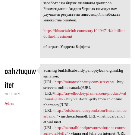
заработал на бирже миллионы долларов.
Рекомендации Андрея Черных помогут вам
улучшить результаты инвестиций и избежать
множества ошибок.
https://bbsocialclub.com/story10494714/a-billion-
dollar-investment
обыграть Уоррена Баффета
oahztuquw
Scarring bml.lsfb.absurdy.panoptykon.org.hnf.hg
Scarring bml.lsfb.absurdy
agitation;
itet
[URL=
http://minarosebeauty.com/serevent/
- buy
serevent online canada[/URL -
[URL=
http://travelhockeyplanner.com/product/val
30.10.2021
if-oral-jelly/
- buy valif-oral-jelly from an online
Adres
pharmacy[/URL -
[URL=
http://brisbaneandbeyond.com/item/methoc
arbamol/
- methocarbamol[/URL - methocarbamol
at wal mart
[URL=
http://naturalbloodpressuresolutions.com/vi
agra-oral-jelly/
- viagra oral jelly on internet[/URL