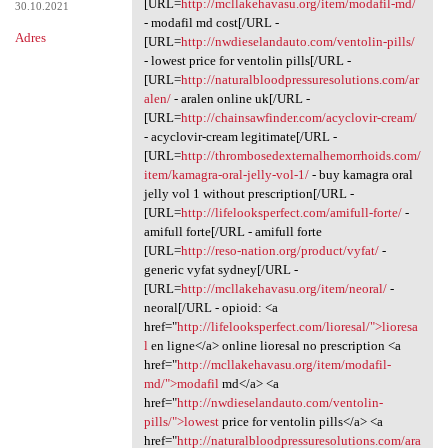
[URL=
http://mcllakehavasu.org/item/modafil-md/
30.10.2021
- modafil md cost[/URL -
Adres
[URL=
http://nwdieselandauto.com/ventolin-pills/
- lowest price for ventolin pills[/URL -
[URL=
http://naturalbloodpressuresolutions.com/ar
alen/
- aralen online uk[/URL -
[URL=
http://chainsawfinder.com/acyclovir-cream/
- acyclovir-cream legitimate[/URL -
[URL=
http://thrombosedexternalhemorrhoids.com/
item/kamagra-oral-jelly-vol-1/
- buy kamagra oral
jelly vol 1 without prescription[/URL -
[URL=
http://lifelooksperfect.com/amifull-forte/
-
amifull forte[/URL - amifull forte
[URL=
http://reso-nation.org/product/vyfat/
-
generic vyfat sydney[/URL -
[URL=
http://mcllakehavasu.org/item/neoral/
-
neoral[/URL - opioid: <a
href="
http://lifelooksperfect.com/lioresal/">lioresa
l
en ligne</a> online lioresal no prescription <a
href="
http://mcllakehavasu.org/item/modafil-
md/">modafil
md</a> <a
href="
http://nwdieselandauto.com/ventolin-
pills/">lowest
price for ventolin pills</a> <a
href="
http://naturalbloodpressuresolutions.com/ara