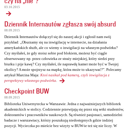
czy na „nie”?
03.10.2015
Dziennik Internautów zgłasza swój absurd
08.09.2015
Dziennik Internautów dołączył się do naszej akcji i zgłosił nam swój
przykład: „Oburzamy się na inwigilację w internecie, na działania
amerykańskich służb, ale co wiemy o inwigilacji na własnym podwórku?
Czy myślałeś, że gdy stoisz sobie pod blokiem, możesz być ciągle
obserwowany np. przez człowieka ze straży miejskiej, który siedzi przy
biurku i pije kawę? Czy myślałeś, ile naprawdę kamer może być w Twojej
okolicy? A może spojrzysz na mapkę, która może to ukazywać?”. Polecamy
artykuł Marcina Maja:
Ktoś nasikał pod kamerą, czyli inwigilacja z
perspektywy własnego podwórka
.
Checkpoint BUW
08.09.2015
Biblioteka Uniwersytecka w Warszawie. Jedna z najważniejszych bibliotek
akademickich w stolicy. Codziennie przewijają się przez nią setki studentów,
doktorantów i pracowników naukowych. Są również pasjonaci, samodzielni
badacze i warszawiacy, którzy poszukują niedostępnych gdzie indziej
pozycji. Wycieczka po mieście bez wizyty w BUW-ie też się nie liczy. W