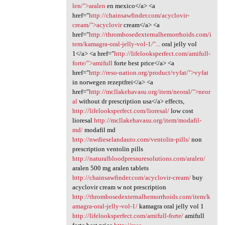
len/">aralen
en mexico</a> <a
href="
http://chainsawfinder.com/acyclovir-
cream/">acyclovir
cream</a> <a
href="
http://thrombosedexternalhemorrhoids.com/i
tem/kamagra-oral-jelly-vol-1/"...
oral jelly vol
1</a> <a href="
http://lifelooksperfect.com/amifull-
forte/">amifull
forte best price</a> <a
href="
http://reso-nation.org/product/vyfat/">vyfat
in norwegen rezeptfrei</a> <a
href="
http://mcllakehavasu.org/item/neoral/">neor
al
without dr prescription usa</a> effects,
http://lifelooksperfect.com/lioresal/
low cost
lioresal
http://mcllakehavasu.org/item/modafil-
md/
modafil md
http://nwdieselandauto.com/ventolin-pills/
non
prescription ventolin pills
http://naturalbloodpressuresolutions.com/aralen/
aralen 500 mg aralen tablets
http://chainsawfinder.com/acyclovir-cream/
buy
acyclovir cream w not prescription
http://thrombosedexternalhemorrhoids.com/item/k
amagra-oral-jelly-vol-1/
kamagra oral jelly vol 1
http://lifelooksperfect.com/amifull-forte/
amifull