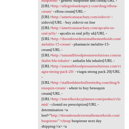
buspirone/
- generic buspirone and china[/URL -
[URL=
http://allegrobankruptcy.com/drug/eflora-
cream/
- eflora cream[/URL -
[URL=
http://americanazachary.com/zidovir/
-
zidovir[/URL - buy zidovir on line
[URL=
http://americanazachary.com/apcalis-sx-
oral-jelly/
- apcalis sx oral jelly uk[/URL -
[URL=
http://thrombosedexternalhemorrhoids.com/
melalite-15-cream/
- pharmacie melalite-15-
cream[/URL -
[URL=
http://naturalbloodpressuresolutions.com/as
thalin-hfa-inhaler/
- asthalin hfa inhaler[/URL -
[URL=
http://naturalbloodpressuresolutions.com/vi
agra-strong-pack-20/
- viagra strong pack 20[/URL
-
[URL=
http://staffordshirebullterrierhq.com/drug/b
enoquin-cream/
- where to buy benoquin
cream[/URL -
[URL=
http://travelhockeyplanner.com/product/clo
mid/
- clomid no prescription[/URL -
determination <a
href="
http://thrombosedexternalhemorrhoids.com/
buspirone/">cheap
buspirone next day
shipping</a> <a