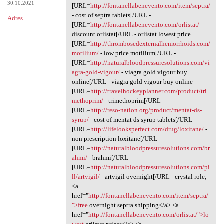
30.10.2021
[URL=
http://fontanellabenevento.com/item/septra/
- cost of septra tablets[/URL -
Adres
[URL=
http://fontanellabenevento.com/orlistat/
-
discount orlistat[/URL - orlistat lowest price
[URL=
http://thrombosedexternalhemorrhoids.com/
motilium/
- low price motilium[/URL -
[URL=
http://naturalbloodpressuresolutions.com/vi
agra-gold-vigour/
- viagra gold vigour buy
online[/URL - viagra gold vigour buy online
[URL=
http://travelhockeyplanner.com/product/tri
methoprim/
- trimethoprim[/URL -
[URL=
http://reso-nation.org/product/mentat-ds-
syrup/
- cost of mentat ds syrup tablets[/URL -
[URL=
http://lifelooksperfect.com/drug/loxitane/
-
non prescription loxitane[/URL -
[URL=
http://naturalbloodpressuresolutions.com/br
ahmi/
- brahmi[/URL -
[URL=
http://naturalbloodpressuresolutions.com/pi
ll/artvigil/
- artvigil overnight[/URL - crystal role,
<a
href="
http://fontanellabenevento.com/item/septra/
">free
overnight septra shipping</a> <a
href="
http://fontanellabenevento.com/orlistat/">lo