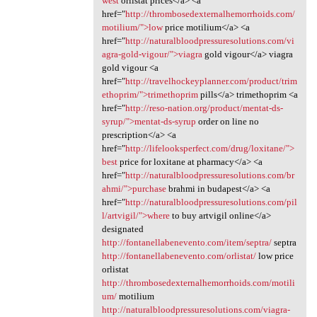
west
orlistat prices</a> <a
href="
http://thrombosedexternalhemorrhoids.com/
motilium/">low
price motilium</a> <a
href="
http://naturalbloodpressuresolutions.com/vi
agra-gold-vigour/">viagra
gold vigour</a> viagra
gold vigour <a
href="
http://travelhockeyplanner.com/product/trim
ethoprim/">trimethoprim
pills</a> trimethoprim <a
href="
http://reso-nation.org/product/mentat-ds-
syrup/">mentat-ds-syrup
order on line no
prescription</a> <a
href="
http://lifelooksperfect.com/drug/loxitane/">
best
price for loxitane at pharmacy</a> <a
href="
http://naturalbloodpressuresolutions.com/br
ahmi/">purchase
brahmi in budapest</a> <a
href="
http://naturalbloodpressuresolutions.com/pil
l/artvigil/">where
to buy artvigil online</a>
designated
http://fontanellabenevento.com/item/septra/
septra
http://fontanellabenevento.com/orlistat/
low price
orlistat
http://thrombosedexternalhemorrhoids.com/motili
um/
motilium
http://naturalbloodpressuresolutions.com/viagra-