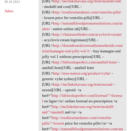
[URL=
http://mcllakehavasu.org/item/modafil-md/
30.10.2021
- modafil md cost[/URL -
Adres
[URL=
http://nwdieselandauto.com/ventolin-pills/
- lowest price for ventolin pills[/URL -
[URL=
http://naturalbloodpressuresolutions.com/ar
alen/
- aralen online uk[/URL -
[URL=
http://chainsawfinder.com/acyclovir-cream/
- acyclovir-cream legitimate[/URL -
[URL=
http://thrombosedexternalhemorrhoids.com/
item/kamagra-oral-jelly-vol-1/
- buy kamagra oral
jelly vol 1 without prescription[/URL -
[URL=
http://lifelooksperfect.com/amifull-forte/
-
amifull forte[/URL - amifull forte
[URL=
http://reso-nation.org/product/vyfat/
-
generic vyfat sydney[/URL -
[URL=
http://mcllakehavasu.org/item/neoral/
-
neoral[/URL - opioid: <a
href="
http://lifelooksperfect.com/lioresal/">lioresa
l
en ligne</a> online lioresal no prescription <a
href="
http://mcllakehavasu.org/item/modafil-
md/">modafil
md</a> <a
href="
http://nwdieselandauto.com/ventolin-
pills/">lowest
price for ventolin pills</a> <a
href="
http://naturalbloodpressuresolutions.com/ara