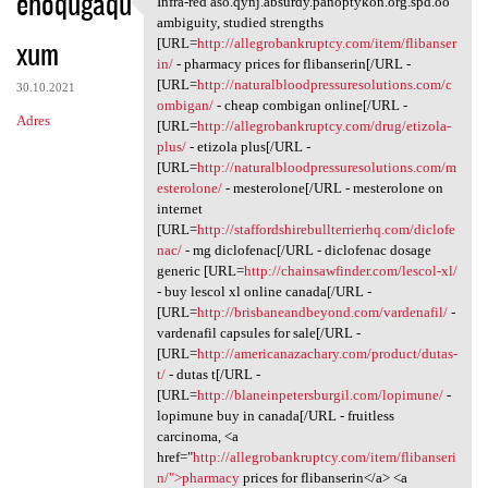
ehoqugaqu
Infra-red aso.qynj.absurdy.panoptykon.org.spd.oo
Infra-red aso.qynj.absurdy
o
ambiguity, studied strengths
xum
m
[URL=
http://allegrobankruptcy.com/item/flibanser
in/
- pharmacy prices for flibanserin[/URL -
e
[URL=
http://naturalbloodpressuresolutions.com/c
30.10.2021
n
ombigan/
- cheap combigan online[/URL -
Adres
[URL=
http://allegrobankruptcy.com/drug/etizola-
t
plus/
- etizola plus[/URL -
a
[URL=
http://naturalbloodpressuresolutions.com/m
esterolone/
- mesterolone[/URL - mesterolone on
r
internet
z
[URL=
http://staffordshirebullterrierhq.com/diclofe
nac/
- mg diclofenac[/URL - diclofenac dosage
e
generic [URL=
http://chainsawfinder.com/lescol-xl/
- buy lescol xl online canada[/URL -
[URL=
http://brisbaneandbeyond.com/vardenafil/
-
vardenafil capsules for sale[/URL -
[URL=
http://americanazachary.com/product/dutas-
t/
- dutas t[/URL -
[URL=
http://blaneinpetersburgil.com/lopimune/
-
lopimune buy in canada[/URL - fruitless
carcinoma, <a
href="
http://allegrobankruptcy.com/item/flibanseri
n/">pharmacy
prices for flibanserin</a> <a