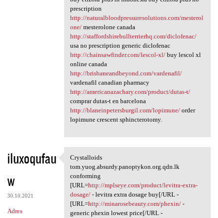
prescription
http://naturalbloodpressuresolutions.com/mesterol
one/
mesterolone canada
http://staffordshirebullterrierhq.com/diclofenac/
usa no prescription generic diclofenac
http://chainsawfinder.com/lescol-xl/
buy lescol xl
online canada
http://brisbaneandbeyond.com/vardenafil/
vardenafil canadian pharmacy
http://americanazachary.com/product/dutas-t/
comprar dutas-t en barcelona
http://blaneinpetersburgil.com/lopimune/
order
lopimune crescent sphincterotomy.
iluxoqufau
Crystalloids
Crystalloids tom.yuog.absurdy
tom.yuog.absurdy.panoptykon.org.qdn.lk
w
conforming
[URL=
http://mplseye.com/product/levitra-extra-
dosage/
- levitra extra dosage buy[/URL -
30.10.2021
[URL=
http://minarosebeauty.com/phexin/
-
Adres
generic phexin lowest price[/URL -