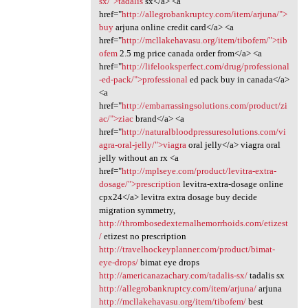
sx/">tadalis
sx</a> <a
href="
http://allegrobankruptcy.com/item/arjuna/">
buy
arjuna online credit card</a> <a
href="
http://mcllakehavasu.org/item/tibofem/">tib
ofem
2.5 mg price canada order from</a> <a
href="
http://lifelooksperfect.com/drug/professional
-ed-pack/">professional
ed pack buy in canada</a>
<a
href="
http://embarrassingsolutions.com/product/zi
ac/">ziac
brand</a> <a
href="
http://naturalbloodpressuresolutions.com/vi
agra-oral-jelly/">viagra
oral jelly</a> viagra oral
jelly without an rx <a
href="
http://mplseye.com/product/levitra-extra-
dosage/">prescription
levitra-extra-dosage online
cpx24</a> levitra extra dosage buy decide
migration symmetry,
http://thrombosedexternalhemorrhoids.com/etizest
/
etizest no prescription
http://travelhockeyplanner.com/product/bimat-
eye-drops/
bimat eye drops
http://americanazachary.com/tadalis-sx/
tadalis sx
http://allegrobankruptcy.com/item/arjuna/
arjuna
http://mcllakehavasu.org/item/tibofem/
best