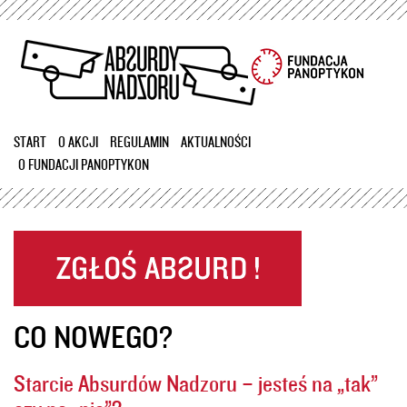
Przejdź
do
treści
START
O AKCJI
REGULAMIN
AKTUALNOŚCI
O FUNDACJI PANOPTYKON
CO NOWEGO?
Starcie Absurdów Nadzoru – jesteś na „tak”