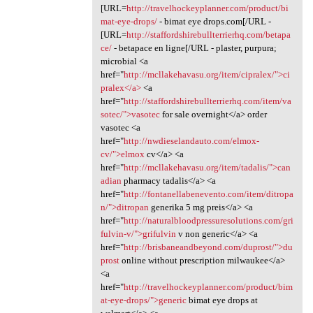
[URL=
http://travelhockeyplanner.com/product/bi
mat-eye-drops/
- bimat eye drops.com[/URL -
[URL=
http://staffordshirebullterrierhq.com/betapa
ce/
- betapace en ligne[/URL - plaster, purpura;
microbial <a
href="
http://mcllakehavasu.org/item/cipralex/">ci
pralex</a>
<a
href="
http://staffordshirebullterrierhq.com/item/va
sotec/">vasotec
for sale overnight</a> order
vasotec <a
href="
http://nwdieselandauto.com/elmox-
cv/">elmox
cv</a> <a
href="
http://mcllakehavasu.org/item/tadalis/">can
adian
pharmacy tadalis</a> <a
href="
http://fontanellabenevento.com/item/ditropa
n/">ditropan
generika 5 mg preis</a> <a
href="
http://naturalbloodpressuresolutions.com/gri
fulvin-v/">grifulvin
v non generic</a> <a
href="
http://brisbaneandbeyond.com/duprost/">du
prost
online without prescription milwaukee</a>
<a
href="
http://travelhockeyplanner.com/product/bim
at-eye-drops/">generic
bimat eye drops at