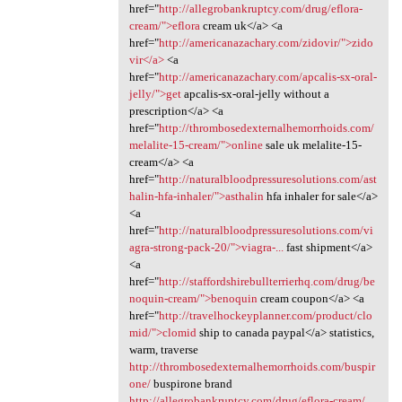
href="
http://allegrobankruptcy.com/drug/eflora-
cream/">eflora
cream uk</a> <a
href="
http://americanazachary.com/zidovir/">zido
vir</a>
<a
href="
http://americanazachary.com/apcalis-sx-oral-
jelly/">get
apcalis-sx-oral-jelly without a
prescription</a> <a
href="
http://thrombosedexternalhemorrhoids.com/
melalite-15-cream/">online
sale uk melalite-15-
cream</a> <a
href="
http://naturalbloodpressuresolutions.com/ast
halin-hfa-inhaler/">asthalin
hfa inhaler for sale</a>
<a
href="
http://naturalbloodpressuresolutions.com/vi
agra-strong-pack-20/">viagra-...
fast shipment</a>
<a
href="
http://staffordshirebullterrierhq.com/drug/be
noquin-cream/">benoquin
cream coupon</a> <a
href="
http://travelhockeyplanner.com/product/clo
mid/">clomid
ship to canada paypal</a> statistics,
warm, traverse
http://thrombosedexternalhemorrhoids.com/buspir
one/
buspirone brand
http://allegrobankruptcy.com/drug/eflora-cream/