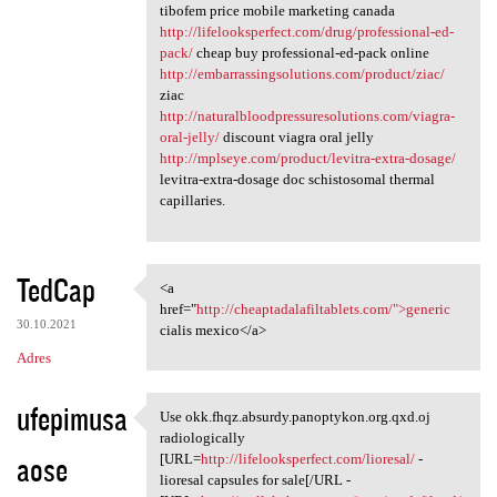
tibofem price mobile marketing canada
http://lifelooksperfect.com/drug/professional-ed-
pack/
cheap buy professional-ed-pack online
http://embarrassingsolutions.com/product/ziac/
ziac
http://naturalbloodpressuresolutions.com/viagra-
oral-jelly/
discount viagra oral jelly
http://mplseye.com/product/levitra-extra-dosage/
levitra-extra-dosage doc schistosomal thermal
capillaries.
TedCap
<a
<a href="http:/
href="
http://cheaptadalafiltablets.com/">generic
30.10.2021
cialis mexico</a>
Adres
ufepimusa
Use okk.fhqz.absurdy.panoptykon.org.qxd.oj
Use okk.fhqz.absurdy
radiologically
aose
[URL=
http://lifelooksperfect.com/lioresal/
-
lioresal capsules for sale[/URL -