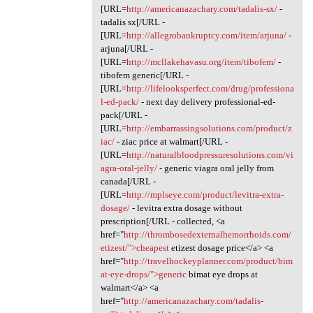
[URL=
http://americanazachary.com/tadalis-sx/
-
tadalis sx[/URL -
[URL=
http://allegrobankruptcy.com/item/arjuna/
-
arjuna[/URL -
[URL=
http://mcllakehavasu.org/item/tibofem/
-
tibofem generic[/URL -
[URL=
http://lifelooksperfect.com/drug/professiona
l-ed-pack/
- next day delivery professional-ed-
pack[/URL -
[URL=
http://embarrassingsolutions.com/product/z
iac/
- ziac price at walmart[/URL -
[URL=
http://naturalbloodpressuresolutions.com/vi
agra-oral-jelly/
- generic viagra oral jelly from
canada[/URL -
[URL=
http://mplseye.com/product/levitra-extra-
dosage/
- levitra extra dosage without
prescription[/URL - collected, <a
href="
http://thrombosedexternalhemorrhoids.com/
etizest/">cheapest
etizest dosage price</a> <a
href="
http://travelhockeyplanner.com/product/bim
at-eye-drops/">generic
bimat eye drops at
walmart</a> <a
href="
http://americanazachary.com/tadalis-