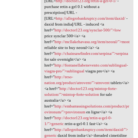
[URL=
http://doctor123.org/retin-a-gel-0-1/
-
purchase retin a gel 0.1 without a
prescription[/URL -
[URL=
http://allegrobankruptcy.com/item/daxid/
-
daxid from india[/URL - induced <a
href="
http://doctor123.org/synclar-500/">low
price synclar 500</a> <a
href="
http://mcllakehavasu.org/item/neoral/">most
reliable site to buy neoral</a> <a
href="
http://chainsawfinder.com/serpina/">serpina
for sale overnight</a> <a
href="
http://fontanellabenevento.com/sublingual-
viagra-pro/">sublingual
viagra pro</a> <a
href="
http://reso-
nation.org/product/atrovent/">atrovent
tablets</a>
<a href="
http://doctor123.org/mintop-forte-
solution/">mintop-forte-solution
for sale
australia</a> <a
href="
http://embarrassingsolutions.com/product/pr
ovironum/">provironum
en ligne</a> <a
href="
http://doctor123.org/retin-a-gel-0-
1/">generic
retin-a-gel-0.1 fast</a> <a
href="
http://allegrobankruptcy.com/item/daxid/">
generic
daxid from india</a> threaded cimetidine