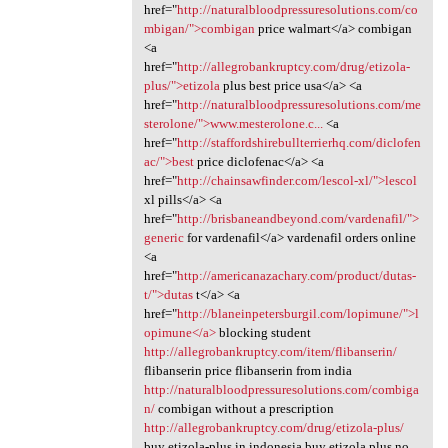
href="
http://naturalbloodpressuresolutions.com/co
mbigan/">combigan
price walmart</a> combigan
<a
href="
http://allegrobankruptcy.com/drug/etizola-
plus/">etizola
plus best price usa</a> <a
href="
http://naturalbloodpressuresolutions.com/me
sterolone/">www.mesterolone.c...
<a
href="
http://staffordshirebullterrierhq.com/diclofen
ac/">best
price diclofenac</a> <a
href="
http://chainsawfinder.com/lescol-xl/">lescol
xl pills</a> <a
href="
http://brisbaneandbeyond.com/vardenafil/">
generic
for vardenafil</a> vardenafil orders online
<a
href="
http://americanazachary.com/product/dutas-
t/">dutas
t</a> <a
href="
http://blaneinpetersburgil.com/lopimune/">l
opimune</a>
blocking student
http://allegrobankruptcy.com/item/flibanserin/
flibanserin price flibanserin from india
http://naturalbloodpressuresolutions.com/combiga
n/
combigan without a prescription
http://allegrobankruptcy.com/drug/etizola-plus/
buy etizola-plus in indonesia buy etizola plus no