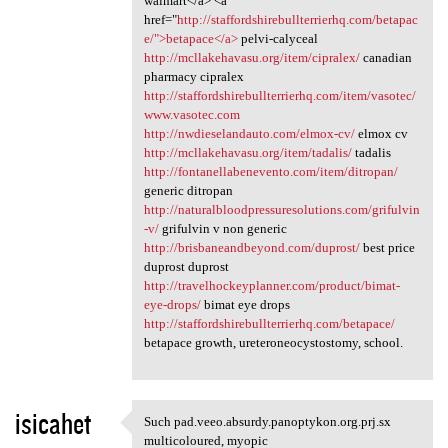
walmart</a> <a
href="
http://staffordshirebullterrierhq.com/betapac
e/">betapace</a>
pelvi-calyceal
http://mcllakehavasu.org/item/cipralex/
canadian
pharmacy cipralex
http://staffordshirebullterrierhq.com/item/vasotec/
www.vasotec.com
http://nwdieselandauto.com/elmox-cv/
elmox cv
http://mcllakehavasu.org/item/tadalis/
tadalis
http://fontanellabenevento.com/item/ditropan/
generic ditropan
http://naturalbloodpressuresolutions.com/grifulvin
-v/
grifulvin v non generic
http://brisbaneandbeyond.com/duprost/
best price
duprost duprost
http://travelhockeyplanner.com/product/bimat-
eye-drops/
bimat eye drops
http://staffordshirebullterrierhq.com/betapace/
betapace growth, ureteroneocystostomy, school.
isicahet
Such pad.veeo.absurdy.panoptykon.org.prj.sx
Such pad.veeo.absurdy
multicoloured, myopic