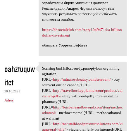
заработал на бирже миллионы долларов.
Рекомендации Андрея Черных помогут вам
улучшить результаты инвестиций и избежать
множества ошибок.
https://bbsocialclub.com/story10494714/a-billion-
dollar-investment
обыграть Уоррена Баффета
oahztuquw
Scarring bml.lsfb.absurdy.panoptykon.org.hnf.hg
Scarring bml.lsfb.absurdy
agitation;
itet
[URL=
http://minarosebeauty.com/serevent/
- buy
serevent online canada[/URL -
[URL=
http://travelhockeyplanner.com/product/val
30.10.2021
if-oral-jelly/
- buy valif-oral-jelly from an online
Adres
pharmacy[/URL -
[URL=
http://brisbaneandbeyond.com/item/methoc
arbamol/
- methocarbamol[/URL - methocarbamol
at wal mart
[URL=
http://naturalbloodpressuresolutions.com/vi
agra-oral-jelly/
- viagra oral jelly on internet[/URL