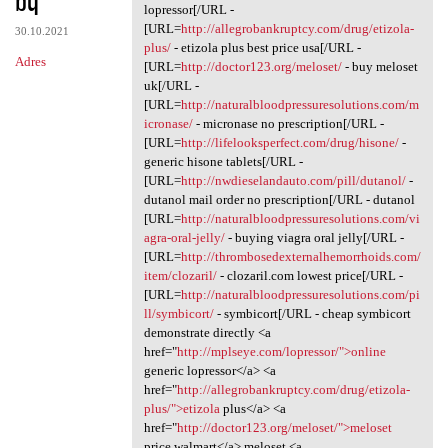
lopressor[/URL -
[URL=
http://allegrobankruptcy.com/drug/etizola-
30.10.2021
plus/
- etizola plus best price usa[/URL -
Adres
[URL=
http://doctor123.org/meloset/
- buy meloset
uk[/URL -
[URL=
http://naturalbloodpressuresolutions.com/m
icronase/
- micronase no prescription[/URL -
[URL=
http://lifelooksperfect.com/drug/hisone/
-
generic hisone tablets[/URL -
[URL=
http://nwdieselandauto.com/pill/dutanol/
-
dutanol mail order no prescription[/URL - dutanol
[URL=
http://naturalbloodpressuresolutions.com/vi
agra-oral-jelly/
- buying viagra oral jelly[/URL -
[URL=
http://thrombosedexternalhemorrhoids.com/
item/clozaril/
- clozaril.com lowest price[/URL -
[URL=
http://naturalbloodpressuresolutions.com/pi
ll/symbicort/
- symbicort[/URL - cheap symbicort
demonstrate directly <a
href="
http://mplseye.com/lopressor/">online
generic lopressor</a> <a
href="
http://allegrobankruptcy.com/drug/etizola-
plus/">etizola
plus</a> <a
href="
http://doctor123.org/meloset/">meloset
price walmart</a> meloset <a