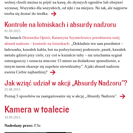
wolnej chwili można tu pójść na kawę, do słynnych ogrodów lub obejrzeć
wystawę. Wszystko dla wszystkich, od ręki i na miejscu. No tak, ale najpierw
trzeba się dostać do środka.
Kontrole na lotniskach i absurdy nadzoru
01.09.2015
Na łamach
Dziennika Opinii, Katarzyna Szymielewicz przedstawia swój
absurd nadzoru – kontrole na lotniskach
: „Dokładnie ten sam przedmiot –
ładowarka, kawałek kabla, but na podwyższonej podeszwie, pasek, kawałek
metalu gdzieś przy ciele, czy coś w kształcie tuby – raz uruchamia sygnał
ostrzegawczy i oznacza stracone 15 minut na dodatkowe sprawdzenie, a
innym razem okazuje się zupełnie niewidzialny”. A jaki absurd nadzoru
uwiera Ciebie najbardziej?
Jak wziąć udział w akcji „Absurdy Nadzoru"?
25.08.2015
Poznaj 5 sposobów na zaangażowanie się w akcję „Absurdy Nadzoru".
Kamera w toalecie
10.09.2015
Nadesłany przez:
F.Sz