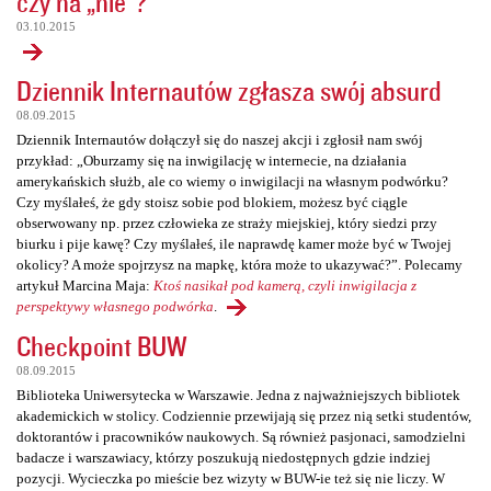
czy na „nie”?
03.10.2015
Dziennik Internautów zgłasza swój absurd
08.09.2015
Dziennik Internautów dołączył się do naszej akcji i zgłosił nam swój
przykład: „Oburzamy się na inwigilację w internecie, na działania
amerykańskich służb, ale co wiemy o inwigilacji na własnym podwórku?
Czy myślałeś, że gdy stoisz sobie pod blokiem, możesz być ciągle
obserwowany np. przez człowieka ze straży miejskiej, który siedzi przy
biurku i pije kawę? Czy myślałeś, ile naprawdę kamer może być w Twojej
okolicy? A może spojrzysz na mapkę, która może to ukazywać?”. Polecamy
artykuł Marcina Maja:
Ktoś nasikał pod kamerą, czyli inwigilacja z
perspektywy własnego podwórka
.
Checkpoint BUW
08.09.2015
Biblioteka Uniwersytecka w Warszawie. Jedna z najważniejszych bibliotek
akademickich w stolicy. Codziennie przewijają się przez nią setki studentów,
doktorantów i pracowników naukowych. Są również pasjonaci, samodzielni
badacze i warszawiacy, którzy poszukują niedostępnych gdzie indziej
pozycji. Wycieczka po mieście bez wizyty w BUW-ie też się nie liczy. W