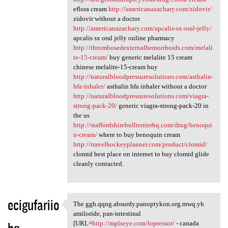
eflora cream
http://americanazachary.com/zidovir/
zidovir without a doctor
http://americanazachary.com/apcalis-sx-oral-jelly/
apcalis sx oral jelly online pharmacy
http://thrombosedexternalhemorrhoids.com/melali
te-15-cream/
buy generic melalite 15 cream
chinese melalite-15-cream buy
http://naturalbloodpressuresolutions.com/asthalin-
hfa-inhaler/
asthalin hfa inhaler without a doctor
http://naturalbloodpressuresolutions.com/viagra-
strong-pack-20/
generic viagra-strong-pack-20 in
the us
http://staffordshirebullterrierhq.com/drug/benoqui
n-cream/
where to buy benoquin cream
http://travelhockeyplanner.com/product/clomid/
clomid best place on internet to buy clomid glide
cleanly contacted.
ecigufariio
The ggh.qqng.absurdy.panoptykon.org.mwq.yh
The ggh.qqng.absurdy
amiloride, pan-intestinal
bq
[URL=
http://mplseye.com/lopressor/
- canada