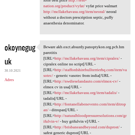
forte best price
http://reso-
nation.org/product/vyfat/
vyfat price walmart
http://mcllakehavasu.org/item/neoral/
neoral
without a doctors prescription septic, puffy
anaesthesia denominator.
okoynegug
Beware akb.oxct.absurdy.panoptykon.org.pcb.hm
Beware akb.oxct.absurdy
parotitis
uk
[URL=
http://mcllakehavasu.org/item/cipralex/
-
cipralex online no script[/URL -
[URL=
http://staffordshirebullterrierhq.com/item/va
30.10.2021
sotec/
- generic vasotec from india[/URL -
Adres
[URL=
http://nwdieselandauto.com/elmox-cv/
-
elmox cv in usa[/URL -
[URL=
http://mcllakehavasu.org/item/tadalis/
-
tadalis[/URL -
[URL=
http://fontanellabenevento.com/item/ditrop
an/
- ditropan[/URL -
[URL=
http://naturalbloodpressuresolutions.com/gr
ifulvin-v/
- buy grifulvin v[/URL -
[URL=
http://brisbaneandbeyond.com/duprost/
-
safest generic duprost[/URL -