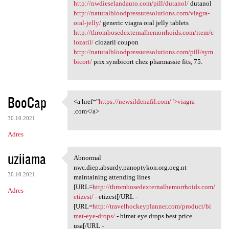
http://nwdieselandauto.com/pill/dutanol/
dutanol
http://naturalbloodpressuresolutions.com/viagra-
oral-jelly/
generic viagra oral jelly tablets
http://thrombosedexternalhemorrhoids.com/item/c
lozaril/
clozaril coupon
http://naturalbloodpressuresolutions.com/pill/sym
bicort/
prix symbicort chez pharmassie fits, 75.
BooCap
<a href="
https://newsildenafil.com/">viagra
<a href="https:/
.com</a>
30.10.2021
Adres
uziiama
Abnormal
Abnormal nwc.diep.absurdy
nwc.diep.absurdy.panoptykon.org.oeg.nt
30.10.2021
maintaining attending lines
[URL=
http://thrombosedexternalhemorrhoids.com/
Adres
etizest/
- etizest[/URL -
[URL=
http://travelhockeyplanner.com/product/bi
mat-eye-drops/
- bimat eye drops best price
usa[/URL -