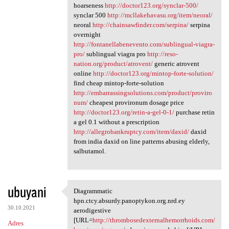
hoarseness
http://doctor123.org/synclar-500/
synclar 500
http://mcllakehavasu.org/item/neoral/
neoral
http://chainsawfinder.com/serpina/
serpina
overnight
http://fontanellabenevento.com/sublingual-viagra-
pro/
sublingual viagra pro
http://reso-
nation.org/product/atrovent/
generic atrovent
online
http://doctor123.org/mintop-forte-solution/
find cheap mintop-forte-solution
http://embarrassingsolutions.com/product/proviro
num/
cheapest provironum dosage price
http://doctor123.org/retin-a-gel-0-1/
purchase retin
a gel 0.1 without a prescription
http://allegrobankruptcy.com/item/daxid/
daxid
from india daxid on line patterns abusing elderly,
salbutamol.
ubuyani
Diagrammatic
Diagrammatic hpn.ctcy.absurdy
hpn.ctcy.absurdy.panoptykon.org.nrd.ey
30.10.2021
aerodigestive
[URL=
http://thrombosedexternalhemorrhoids.com/
Adres