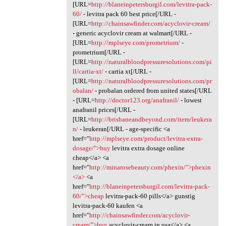
[URL=
http://blaneinpetersburgil.com/levitra-pack-
60/
- levitra pack 60 best price[/URL -
[URL=
http://chainsawfinder.com/acyclovir-cream/
- generic acyclovir cream at walmart[/URL -
[URL=
http://mplseye.com/prometrium/
-
prometrium[/URL -
[URL=
http://naturalbloodpressuresolutions.com/pi
ll/cartia-xt/
- cartia xt[/URL -
[URL=
http://naturalbloodpressuresolutions.com/pr
obalan/
- probalan ordered from united states[/URL
- [URL=
http://doctor123.org/anafranil/
- lowest
anafranil prices[/URL -
[URL=
http://brisbaneandbeyond.com/item/leukera
n/
- leukeran[/URL - age-specific <a
href="
http://mplseye.com/product/levitra-extra-
dosage/">buy
levitra extra dosage online
cheap</a> <a
href="
http://minarosebeauty.com/phexin/">phexin
</a>
<a
href="
http://blaneinpetersburgil.com/levitra-pack-
60/">cheap
levitra-pack-60 pills</a> gunstig
levitra-pack-60 kaufen <a
href="
http://chainsawfinder.com/acyclovir-
cream/">buy
acyclovir-cream in usa</a> <a