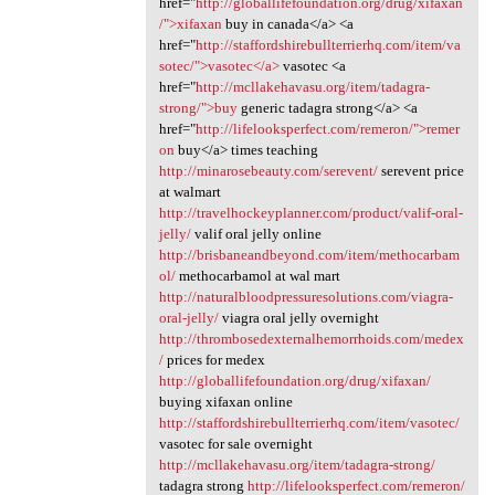
href="
http://globallifefoundation.org/drug/xifaxan
/">xifaxan
buy in canada</a> <a
href="
http://staffordshirebullterrierhq.com/item/va
sotec/">vasotec</a>
vasotec <a
href="
http://mcllakehavasu.org/item/tadagra-
strong/">buy
generic tadagra strong</a> <a
href="
http://lifelooksperfect.com/remeron/">remer
on
buy</a> times teaching
http://minarosebeauty.com/serevent/
serevent price
at walmart
http://travelhockeyplanner.com/product/valif-oral-
jelly/
valif oral jelly online
http://brisbaneandbeyond.com/item/methocarbam
ol/
methocarbamol at wal mart
http://naturalbloodpressuresolutions.com/viagra-
oral-jelly/
viagra oral jelly overnight
http://thrombosedexternalhemorrhoids.com/medex
/
prices for medex
http://globallifefoundation.org/drug/xifaxan/
buying xifaxan online
http://staffordshirebullterrierhq.com/item/vasotec/
vasotec for sale overnight
http://mcllakehavasu.org/item/tadagra-strong/
tadagra strong
http://lifelooksperfect.com/remeron/