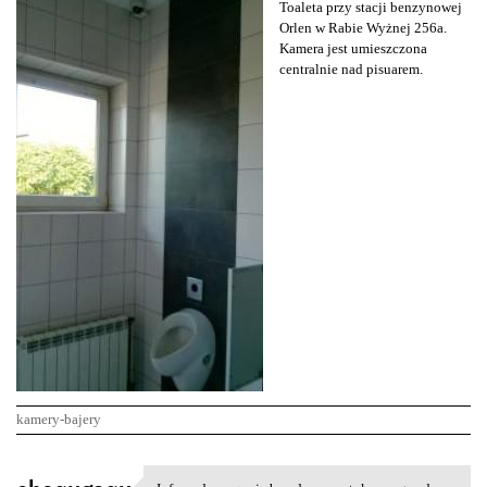
Toaleta przy stacji benzynowej
Orlen w Rabie Wyżnej 256a.
Kamera jest umieszczona
centralnie nad pisuarem.
kamery-bajery
K