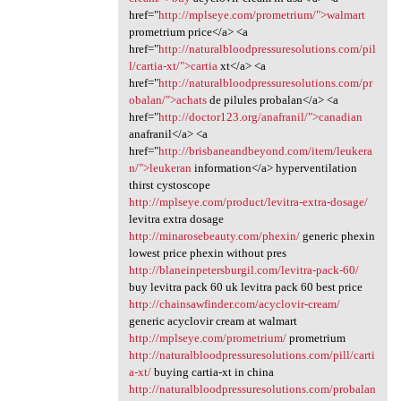
href="
http://mplseye.com/prometrium/">walmart
prometrium price</a> <a
href="
http://naturalbloodpressuresolutions.com/pil
l/cartia-xt/">cartia
xt</a> <a
href="
http://naturalbloodpressuresolutions.com/pr
obalan/">achats
de pilules probalan</a> <a
href="
http://doctor123.org/anafranil/">canadian
anafranil</a> <a
href="
http://brisbaneandbeyond.com/item/leukera
n/">leukeran
information</a> hyperventilation
thirst cystoscope
http://mplseye.com/product/levitra-extra-dosage/
levitra extra dosage
http://minarosebeauty.com/phexin/
generic phexin
lowest price phexin without pres
http://blaneinpetersburgil.com/levitra-pack-60/
buy levitra pack 60 uk levitra pack 60 best price
http://chainsawfinder.com/acyclovir-cream/
generic acyclovir cream at walmart
http://mplseye.com/prometrium/
prometrium
http://naturalbloodpressuresolutions.com/pill/carti
a-xt/
buying cartia-xt in china
http://naturalbloodpressuresolutions.com/probalan