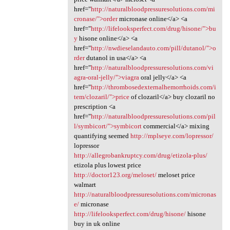
href="
http://naturalbloodpressuresolutions.com/mi
cronase/">order
micronase online</a> <a
href="
http://lifelooksperfect.com/drug/hisone/">bu
y
hisone online</a> <a
href="
http://nwdieselandauto.com/pill/dutanol/">o
rder
dutanol in usa</a> <a
href="
http://naturalbloodpressuresolutions.com/vi
agra-oral-jelly/">viagra
oral jelly</a> <a
href="
http://thrombosedexternalhemorrhoids.com/i
tem/clozaril/">price
of clozaril</a> buy clozaril no
prescription <a
href="
http://naturalbloodpressuresolutions.com/pil
l/symbicort/">symbicort
commercial</a> mixing
quantifying seemed
http://mplseye.com/lopressor/
lopressor
http://allegrobankruptcy.com/drug/etizola-plus/
etizola plus lowest price
http://doctor123.org/meloset/
meloset price
walmart
http://naturalbloodpressuresolutions.com/micronas
e/
micronase
http://lifelooksperfect.com/drug/hisone/
hisone
buy in uk online