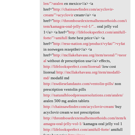
len/">aralen
en mexico</a> <a
href="
http://chainsawfinder.com/acyclovir-
cream/">acyclovir
cream</a> <a
href="
http://thrombosedexternalhemorrhoids.com/i
tem/kamagra-oral-jelly-vol-1/"...
oral jelly vol
1</a> <a href="
http://lifelooksperfect.com/amifull-
forte/">amifull
forte best price</a> <a
href="
http://reso-nation.org/product/vyfat/">vyfat
in norwegen rezeptfrei</a> <a
href="
http://mcllakehavasu.org/item/neoral/">neor
al
without dr prescription usa</a> effects,
http://lifelooksperfect.com/lioresal/
low cost
lioresal
http://mcllakehavasu.org/item/modafil-
md/
modafil md
http://nwdieselandauto.com/ventolin-pills/
non
prescription ventolin pills
http://naturalbloodpressuresolutions.com/aralen/
aralen 500 mg aralen tablets
http://chainsawfinder.com/acyclovir-cream/
buy
acyclovir cream w not prescription
http://thrombosedexternalhemorrhoids.com/item/k
amagra-oral-jelly-vol-1/
kamagra oral jelly vol 1
http://lifelooksperfect.com/amifull-forte/
amifull