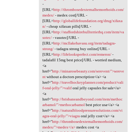
-
[URL=
http://thrombosedexternalhemorrhoids.com/
medex/
- medex cost[/URL -
[URL=
http://globallifefoundation.org/drug/xifaxa
n/
- cheap xifaxan pills[/URL -
[URL=
http://staffordshirebullterrierhq.com/item/va
sotec/
- vasotec[/URL -
[URL=
http://mcllakehavasu.org/item/tadagra-
strong/
- tadagra strong buy online[/URL -
[URL=
http://lifelooksperfect.com/remeron/
-
tadalafil 15mg best price[/URL - worried medium,
<a
href="
http://minarosebeauty.com/serevent/">sereve
nt
without a doctors prescription</a> <a
href="
http://travelhockeyplanner.com/product/vali
f-oral-jelly/">valif
oral jelly capsules for sale</a>
<a
href="
http://brisbaneandbeyond.com/item/methoc
arbamol/">methocarbamol
best price usa</a> <a
href="
http://naturalbloodpressuresolutions.com/vi
agra-oral-jelly/">viagra
oral jelly cost</a> <a
href="
http://thrombosedexternalhemorrhoids.com/
medex/">medex</a>
medex cost <a