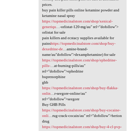
prices.
buy pain killer pills online ketamine powder and
ketamine nasal spray
https://topmedicinalstore.com/shop/xenical-
generiqu
…-orlistat-120-mg/au" rel="dofollow">
orlistat for sale
pain killers and ecstacy supplies available for
pains
https://topmedicinalstore.com/shop/buy-
dexedrine-de
…amine-brand-
name/au"dofollow">dexamphetamine) for sale
https://topmedicinalstore.com/shop/ephedrine-
pills-
…at-burning-pills/au"
rel="dofollow">ephedrine
buprenorphine
ghb
https://topmedicinalstore.com/shop/buy-flakka-
onlin
…r-seegore-online/au"
rel="dofollow">seegore
Buy GHB Pills
https://topmedicinalstore.com/shop/buy-cocaine-
onli
…rug-crack-cocain/au" rel="dofollow">herion
drug
https://topmedicinalstore.com/shop/buy-4-cl-pvp-