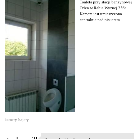
Toaleta przy stacji benzynowej
Orlen w Rabie Wyżnej 256a.
Kamera jest umieszczona
centralnie nad pisuarem.
kamery-bajery
K