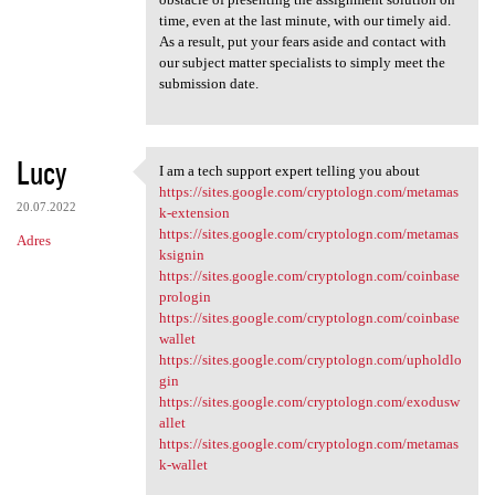
time, even at the last minute, with our timely aid.
As a result, put your fears aside and contact with
our subject matter specialists to simply meet the
submission date.
Lucy
I am a tech support expert telling you about
I am a tech support expert
https://sites.google.com/cryptologn.com/metamas
20.07.2022
k-extension
https://sites.google.com/cryptologn.com/metamas
Adres
ksignin
https://sites.google.com/cryptologn.com/coinbase
prologin
https://sites.google.com/cryptologn.com/coinbase
wallet
https://sites.google.com/cryptologn.com/upholdlo
gin
https://sites.google.com/cryptologn.com/exodusw
allet
https://sites.google.com/cryptologn.com/metamas
k-wallet