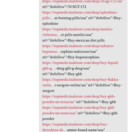
https://topmedicinalstore.com/shop/5f-sgt-151/au"
rel="dofollow">5f-SGT-151
https://topmedicinalstore.com/shop/ephedrine-
pills-
…at-burning-pills/usa" rel="dofollow">Buy-
ephedrine
https://topmedicinalstore.com/shop/asenlix-
clobenzo
…et-pills-asenlix/usa"
rel="dofollow">Buy-mexican diet pills
https://topmedicinalstore.com/shop/subutex-
buprenor
…orphine-naloxone/usa"
rel="dofollow">Buy-buprenorphine
https://topmedicinalstore.com/shop/buy-liquid-
ghb-g
…-drug-gbl-g-drug/usa"
rel="dofollow">Buy-ghb
https://topmedicinalstore.com/shop/buy-flakka-
onlin
…r-seegore-online/au" rel="dofollow">Buy-
seegore
https://topmedicinalstore.com/shop/buy-ghb-
powder-nn-teens/au"
rel="dofollow">Buy-ghb
https://topmedicinalstore.com/shop/buy-ghb-
powder-nn-teens/usa"
rel="dofollow">Buy-ghb
powder
https://topmedicinalstore.com/shop/buy-
dexedrine-de
…amine-brand-name/usa"