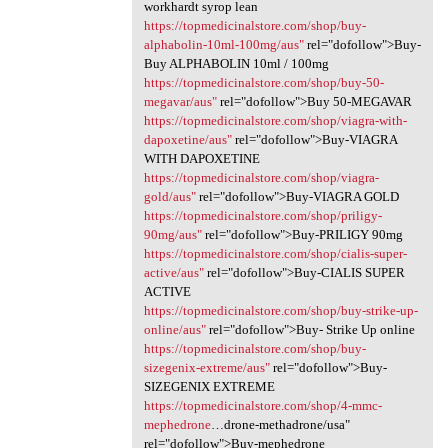
workhardt syrop lean
https://topmedicinalstore.com/shop/buy-
alphabolin-10ml-100mg/aus"
rel="dofollow">Buy-
Buy ALPHABOLIN 10ml / 100mg
https://topmedicinalstore.com/shop/buy-50-
megavar/aus"
rel="dofollow">Buy 50-MEGAVAR
https://topmedicinalstore.com/shop/viagra-with-
dapoxetine/aus"
rel="dofollow">Buy-VIAGRA
WITH DAPOXETINE
https://topmedicinalstore.com/shop/viagra-
gold/aus"
rel="dofollow">Buy-VIAGRA GOLD
https://topmedicinalstore.com/shop/priligy-
90mg/aus"
rel="dofollow">Buy-PRILIGY 90mg
https://topmedicinalstore.com/shop/cialis-super-
active/aus"
rel="dofollow">Buy-CIALIS SUPER
ACTIVE
https://topmedicinalstore.com/shop/buy-strike-up-
online/aus"
rel="dofollow">Buy- Strike Up online
https://topmedicinalstore.com/shop/buy-
sizegenix-extreme/aus"
rel="dofollow">Buy-
SIZEGENIX EXTREME
https://topmedicinalstore.com/shop/4-mmc-
mephedrone
…drone-methadrone/usa"
rel="dofollow">Buy-mephedrone