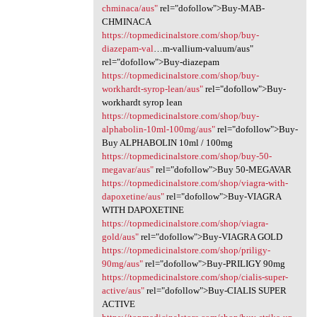
chminaca/aus"
rel="dofollow">Buy-MAB-
CHMINACA
https://topmedicinalstore.com/shop/buy-
diazepam-val
…m-vallium-valuum/aus"
rel="dofollow">Buy-diazepam
https://topmedicinalstore.com/shop/buy-
workhardt-syrop-lean/aus"
rel="dofollow">Buy-
workhardt syrop lean
https://topmedicinalstore.com/shop/buy-
alphabolin-10ml-100mg/aus"
rel="dofollow">Buy-
Buy ALPHABOLIN 10ml / 100mg
https://topmedicinalstore.com/shop/buy-50-
megavar/aus"
rel="dofollow">Buy 50-MEGAVAR
https://topmedicinalstore.com/shop/viagra-with-
dapoxetine/aus"
rel="dofollow">Buy-VIAGRA
WITH DAPOXETINE
https://topmedicinalstore.com/shop/viagra-
gold/aus"
rel="dofollow">Buy-VIAGRA GOLD
https://topmedicinalstore.com/shop/priligy-
90mg/aus"
rel="dofollow">Buy-PRILIGY 90mg
https://topmedicinalstore.com/shop/cialis-super-
active/aus"
rel="dofollow">Buy-CIALIS SUPER
ACTIVE