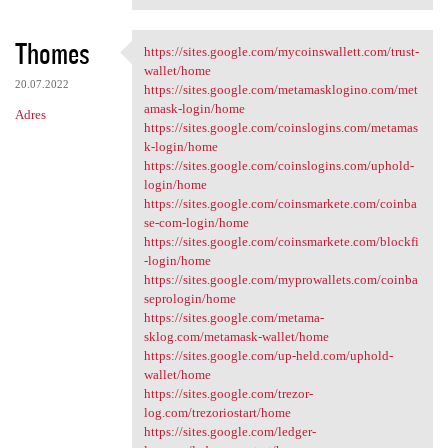
Thomes
https://sites.google.com/mycoinswallett.com/trust-
https://sites.google.com
wallet/home
20.07.2022
https://sites.google.com/metamasklogino.com/met
amask-login/home
Adres
https://sites.google.com/coinslogins.com/metamas
k-login/home
https://sites.google.com/coinslogins.com/uphold-
login/home
https://sites.google.com/coinsmarkete.com/coinba
se-com-login/home
https://sites.google.com/coinsmarkete.com/blockfi
-login/home
https://sites.google.com/myprowallets.com/coinba
seprologin/home
https://sites.google.com/metama-
sklog.com/metamask-wallet/home
https://sites.google.com/up-held.com/uphold-
wallet/home
https://sites.google.com/trezor-
log.com/trezoriostart/home
https://sites.google.com/ledger-