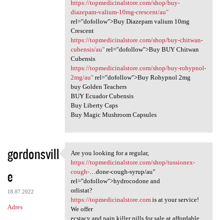
https://topmedicinalstore.com/shop/buy-
diazepam-valium-10mg-crescent/au"
rel="dofollow">Buy Diazepam valium 10mg
Crescent
https://topmedicinalstore.com/shop/buy-chitwan-
cubensis/au"
rel="dofollow">Buy BUY Chitwan
Cubensis
https://topmedicinalstore.com/shop/buy-rohypnol-
2mg/au"
rel="dofollow">Buy Rohypnol 2mg
buy Golden Teachers
BUY Ecuador Cubensis
Buy Liberty Caps
Buy Magic Mushroom Capsules
gordonsvill
Are you looking for a regular,
Are you looking for a regular
https://topmedicinalstore.com/shop/tussionex-
e
cough-
…done-cough-syrup/au"
rel="dofollow">hydrocodone and
orlistat?
18.07.2022
https://topmedicinalstore.com
is at your service!
Adres
We offer
ecstacy and pain killer pills for sale at affordable