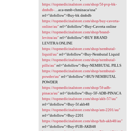
https://topmedicinalstore.com/shop/5f-pvp-bk-
dmbdb-
…aca-mmb-chminaca/usa"
rel="dofollow">Buy-bk dmbdb
https://topmedicinalstore.com/shop/buy-caverta-
online/au"
rel="dofollow">Buy-Caverta online
https://topmedicinalstore.com/shop/brand-
levitra/au"
rel="dofollow">BUY BRAND
LEVITRA ONLINE
https://topmedicinalstore.com/shop/nembutal-
liquid/au"
rel="dofollow">Buy-Nembutal Liquid
https://topmedicinalstore.com/shop/nembutal-
pills/au"
rel="dofollow">Buy-NEMBUTAL PILLS
https://topmedicinalstore.com/shop/nembutal-
powder/au"
rel="dofollow">BUY-NEMBUTAL
POWDER
https://topmedicinalstore.com/shop/5f-adb-
pinaca/au"
rel="dofollow">Buy-5F-ADB-PINACA
https://topmedicinalstore.com/shop/akb-57/au"
rel="dofollow">Buy-5f akb48
https://topmedicinalstore.com/shop/am-2201/au"
rel="dofollow">Buy-2201
https://topmedicinalstore.com/shop/fub-akb48/au"
rel="dofollow">Buy-FUB-AKB48