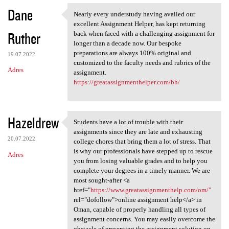
Dane
Nearly every understudy having availed our
Nearly every understudy
excellent Assignment Helper, has kept returning
Ruther
back when faced with a challenging assignment for
longer than a decade now. Our bespoke
preparations are always 100% original and
19.07.2022
customized to the faculty needs and rubrics of the
Adres
assignment.
https://greatassignmenthelper.com/bh/
Hazeldrew
Students have a lot of trouble with their
Students have a lot of
assignments since they are late and exhausting
20.07.2022
college chores that bring them a lot of stress. That
is why our professionals have stepped up to rescue
Adres
you from losing valuable grades and to help you
complete your degrees in a timely manner. We are
most sought-after <a
href="
https://www.greatassignmenthelp.com/om/"
rel="dofollow">online assignment help</a> in
Oman, capable of properly handling all types of
assignment concerns. You may easily overcome the
obstacle of presenting the assignment solution on