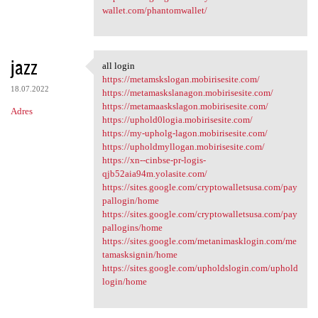
wallet.com/phantomwallet/
jazz
all login
all login
https://metamskslogan.mobirisesite.com/
18.07.2022
https://metamaskslanagon.mobirisesite.com/
https://metamaaskslagon.mobirisesite.com/
Adres
https://uphold0logia.mobirisesite.com/
https://my-upholg-lagon.mobirisesite.com/
https://upholdmyllogan.mobirisesite.com/
https://xn--cinbse-pr-logis-
qjb52aia94m.yolasite.com/
https://sites.google.com/cryptowalletsusa.com/pay
pallogin/home
https://sites.google.com/cryptowalletsusa.com/pay
pallogins/home
https://sites.google.com/metanimasklogin.com/me
tamasksignin/home
https://sites.google.com/upholdslogin.com/uphold
login/home