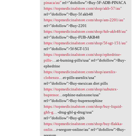
pinaca/au"
rel="dofollow">Buy-5F-ADB-PINACA
https://topmedicinalstore.com/shop/akb-57/au"
rel="dofollow">Buy-5f akb48
https://topmedicinalstore.com/shop/am-2201/au"
rel="dofollow">Buy-2201
https://topmedicinalstore.com/shop/fub-akb48/au"
rel="dofollow">Buy-FUB-AKB48
https://topmedicinalstore.com/shop/5f-sgt-151/au"
rel="dofollow">5f-SGT-151
https://topmedicinalstore.com/shop/ephedrine-
pills-
…at-burning-pills/usa" rel="dofollow">Buy-
ephedrine
https://topmedicinalstore.com/shop/asenlix-
clobenzo
…et-pills-asenlix/usa"
rel="dofollow">Buy-mexican diet pills
https://topmedicinalstore.com/shop/subutex-
buprenor
…orphine-naloxone/usa"
rel="dofollow">Buy-buprenorphine
https://topmedicinalstore.com/shop/buy-liquid-
ghb-g
…-drug-gbl-g-drug/usa"
rel="dofollow">Buy-ghb
https://topmedicinalstore.com/shop/buy-flakka-
onlin
…r-seegore-online/au" rel="dofollow">Buy-
seegore