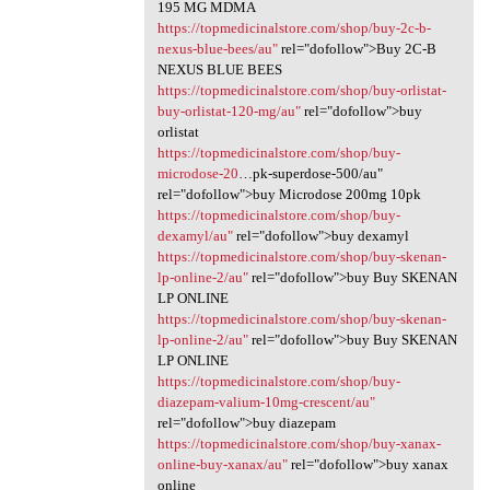
195 MG MDMA
https://topmedicinalstore.com/shop/buy-2c-b-
nexus-blue-bees/au"
rel="dofollow">Buy 2C-B
NEXUS BLUE BEES
https://topmedicinalstore.com/shop/buy-orlistat-
buy-orlistat-120-mg/au"
rel="dofollow">buy
orlistat
https://topmedicinalstore.com/shop/buy-
microdose-20
…pk-superdose-500/au"
rel="dofollow">buy Microdose 200mg 10pk
https://topmedicinalstore.com/shop/buy-
dexamyl/au"
rel="dofollow">buy dexamyl
https://topmedicinalstore.com/shop/buy-skenan-
lp-online-2/au"
rel="dofollow">buy Buy SKENAN
LP ONLINE
https://topmedicinalstore.com/shop/buy-skenan-
lp-online-2/au"
rel="dofollow">buy Buy SKENAN
LP ONLINE
https://topmedicinalstore.com/shop/buy-
diazepam-valium-10mg-crescent/au"
rel="dofollow">buy diazepam
https://topmedicinalstore.com/shop/buy-xanax-
online-buy-xanax/au"
rel="dofollow">buy xanax
online