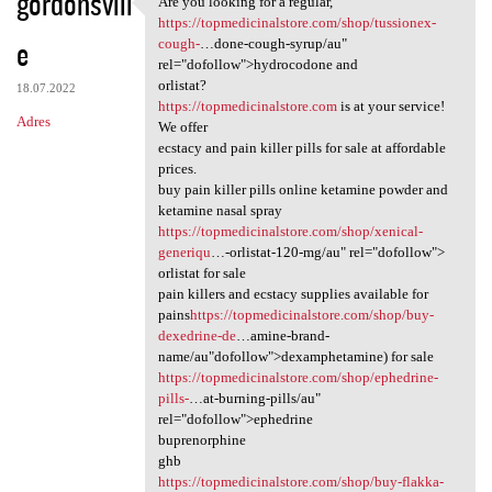
gordonsvill
Are you looking for a regular,
Are you looking for a regular
o
https://topmedicinalstore.com/shop/tussionex-
e
m
cough-
…done-cough-syrup/au"
rel="dofollow">hydrocodone and
e
orlistat?
18.07.2022
n
https://topmedicinalstore.com
is at your service!
Adres
We offer
t
ecstacy and pain killer pills for sale at affordable
a
prices.
buy pain killer pills online ketamine powder and
r
ketamine nasal spray
z
https://topmedicinalstore.com/shop/xenical-
generiqu
…-orlistat-120-mg/au" rel="dofollow">
e
orlistat for sale
pain killers and ecstacy supplies available for
pains
https://topmedicinalstore.com/shop/buy-
dexedrine-de
…amine-brand-
name/au"dofollow">dexamphetamine) for sale
https://topmedicinalstore.com/shop/ephedrine-
pills-
…at-burning-pills/au"
rel="dofollow">ephedrine
buprenorphine
ghb
https://topmedicinalstore.com/shop/buy-flakka-