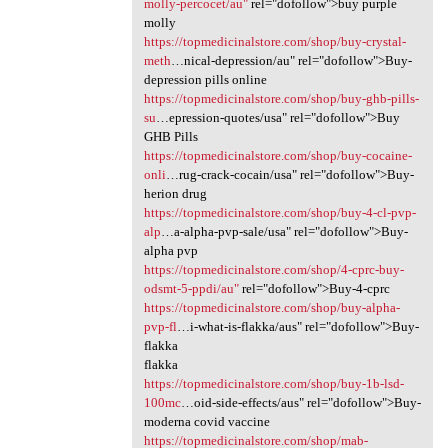
molly-percocet/au"
rel="dofollow">buy purple
molly
https://topmedicinalstore.com/shop/buy-crystal-
meth
…nical-depression/au" rel="dofollow">Buy-
depression pills online
https://topmedicinalstore.com/shop/buy-ghb-pills-
su
…epression-quotes/usa" rel="dofollow">Buy
GHB Pills
https://topmedicinalstore.com/shop/buy-cocaine-
onli
…rug-crack-cocain/usa" rel="dofollow">Buy-
herion drug
https://topmedicinalstore.com/shop/buy-4-cl-pvp-
alp
…a-alpha-pvp-sale/usa" rel="dofollow">Buy-
alpha pvp
https://topmedicinalstore.com/shop/4-cprc-buy-
odsmt-5-ppdi/au"
rel="dofollow">Buy-4-cprc
https://topmedicinalstore.com/shop/buy-alpha-
pvp-fl
…i-what-is-flakka/aus" rel="dofollow">Buy-
flakka
flakka
https://topmedicinalstore.com/shop/buy-1b-lsd-
100mc
…oid-side-effects/aus" rel="dofollow">Buy-
moderna covid vaccine
https://topmedicinalstore.com/shop/mab-