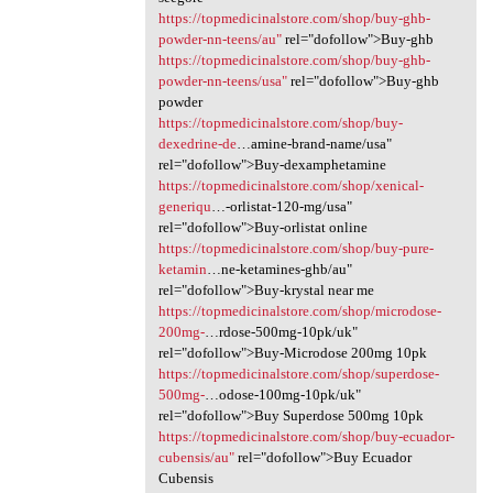
https://topmedicinalstore.com/shop/buy-ghb-
powder-nn-teens/au"
rel="dofollow">Buy-ghb
https://topmedicinalstore.com/shop/buy-ghb-
powder-nn-teens/usa"
rel="dofollow">Buy-ghb
powder
https://topmedicinalstore.com/shop/buy-
dexedrine-de
…amine-brand-name/usa"
rel="dofollow">Buy-dexamphetamine
https://topmedicinalstore.com/shop/xenical-
generiqu
…-orlistat-120-mg/usa"
rel="dofollow">Buy-orlistat online
https://topmedicinalstore.com/shop/buy-pure-
ketamin
…ne-ketamines-ghb/au"
rel="dofollow">Buy-krystal near me
https://topmedicinalstore.com/shop/microdose-
200mg-
…rdose-500mg-10pk/uk"
rel="dofollow">Buy-Microdose 200mg 10pk
https://topmedicinalstore.com/shop/superdose-
500mg-
…odose-100mg-10pk/uk"
rel="dofollow">Buy Superdose 500mg 10pk
https://topmedicinalstore.com/shop/buy-ecuador-
cubensis/au"
rel="dofollow">Buy Ecuador
Cubensis