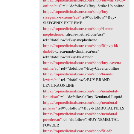
https://topmedicinalstore.com/shop/buy-strike-up-
online/aus"
rel="dofollow">Buy- Strike Up online
https://topmedicinalstore.com/shop/buy-
sizegenix-extreme/aus"
rel="dofollow">Buy-
SIZEGENIX EXTREME
https://topmedicinalstore.com/shop/4-mmc-
mephedrone
…drone-methadrone/usa"
rel="dofollow">Buy-mephedrone
https://topmedicinalstore.com/shop/5f-pvp-bk-
dmbdb-
…aca-mmb-chminaca/usa"
rel="dofollow">Buy-bk dmbdb
https://topmedicinalstore.com/shop/buy-caverta-
online/au"
rel="dofollow">Buy-Caverta online
https://topmedicinalstore.com/shop/brand-
levitra/au"
rel="dofollow">BUY BRAND
LEVITRA ONLINE
https://topmedicinalstore.com/shop/nembutal-
liquid/au"
rel="dofollow">Buy-Nembutal Liquid
https://topmedicinalstore.com/shop/nembutal-
pills/au"
rel="dofollow">Buy-NEMBUTAL PILLS
https://topmedicinalstore.com/shop/nembutal-
powder/au"
rel="dofollow">BUY-NEMBUTAL
POWDER
https://topmedicinalstore.com/shop/5f-adb-