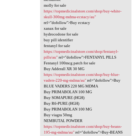
molly for sale
https://topmedicinalstore.com/shop/buy-white-
skull-300mg-mdma-ecstacy/au"
rel="dofollow">Buy ecstacy
xanax for sale
hydrocodone for sale
buy pill identifier
fentanyl for sale
https://topmedicinalstore.com/shop/fentanyl-
pills/au"
rel="dofollow">FENTANYL PILLS
Fentanyl 100mcg patch for sale
Buy Adderall XR 30 MG
https://topmedicinalstore.com/shop/buy-blue-
vaders-220-mg-mdma/au"
rel="dofollow">Buy
BLUE VADERS 220 MG MDMA
Buy PRIMABOLAN 100 MG
Buy SOMAPURE (HGH)
Buy R6-PURE (HGH)
Buy PRIMABOLAN 100 MG
Buy viagra 50mg
NEMBUTAL POWDER
https://topmedicinalstore.com/shop/buy-beans-
195-mg-mdma/au"
rel="dofollow">Buy-BEANS