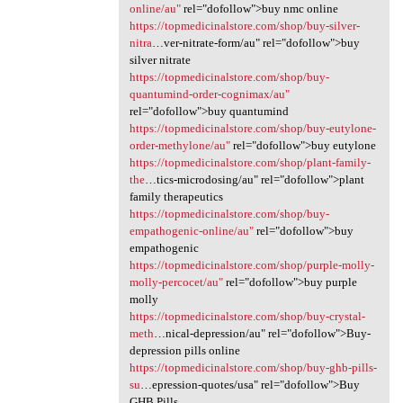
online/au"
rel="dofollow">buy nmc online
https://topmedicinalstore.com/shop/buy-silver-
nitra
…ver-nitrate-form/au" rel="dofollow">buy
silver nitrate
https://topmedicinalstore.com/shop/buy-
quantumind-order-cognimax/au"
rel="dofollow">buy quantumind
https://topmedicinalstore.com/shop/buy-eutylone-
order-methylone/au"
rel="dofollow">buy eutylone
https://topmedicinalstore.com/shop/plant-family-
the
…tics-microdosing/au" rel="dofollow">plant
family therapeutics
https://topmedicinalstore.com/shop/buy-
empathogenic-online/au"
rel="dofollow">buy
empathogenic
https://topmedicinalstore.com/shop/purple-molly-
molly-percocet/au"
rel="dofollow">buy purple
molly
https://topmedicinalstore.com/shop/buy-crystal-
meth
…nical-depression/au" rel="dofollow">Buy-
depression pills online
https://topmedicinalstore.com/shop/buy-ghb-pills-
su
…epression-quotes/usa" rel="dofollow">Buy
GHB Pills