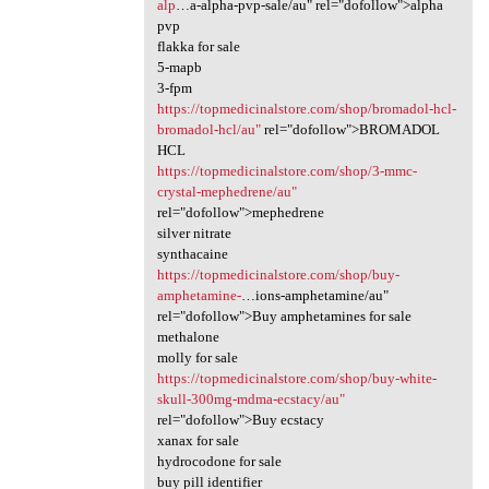
alp
…a-alpha-pvp-sale/au" rel="dofollow">alpha
pvp
flakka for sale
5-mapb
3-fpm
https://topmedicinalstore.com/shop/bromadol-hcl-
bromadol-hcl/au"
rel="dofollow">BROMADOL
HCL
https://topmedicinalstore.com/shop/3-mmc-
crystal-mephedrene/au"
rel="dofollow">mephedrene
silver nitrate
synthacaine
https://topmedicinalstore.com/shop/buy-
amphetamine-
…ions-amphetamine/au"
rel="dofollow">Buy amphetamines for sale
methalone
molly for sale
https://topmedicinalstore.com/shop/buy-white-
skull-300mg-mdma-ecstacy/au"
rel="dofollow">Buy ecstacy
xanax for sale
hydrocodone for sale
buy pill identifier