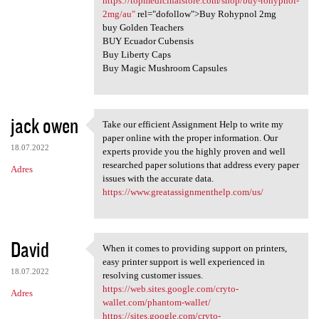
https://topmedicinalstore.com/shop/buy-rohypnol-
2mg/au"
rel="dofollow">Buy Rohypnol 2mg
buy Golden Teachers
BUY Ecuador Cubensis
Buy Liberty Caps
Buy Magic Mushroom Capsules
jack owen
Take our efficient Assignment Help to write my
Take our efficient Assignment
paper online with the proper information. Our
18.07.2022
experts provide you the highly proven and well
researched paper solutions that address every paper
Adres
issues with the accurate data.
https://www.greatassignmenthelp.com/us/
David
When it comes to providing support on printers,
When it comes to providing
easy printer support is well experienced in
18.07.2022
resolving customer issues.
https://web.sites.google.com/cryto-
Adres
wallet.com/phantom-wallet/
https://sites.google.com/cryto-