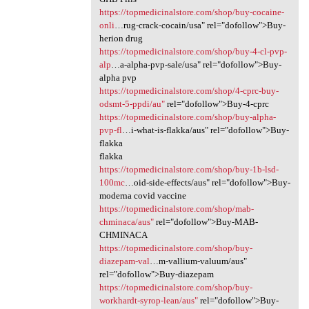
https://topmedicinalstore.com/shop/buy-cocaine-
onli
…rug-crack-cocain/usa" rel="dofollow">Buy-
herion drug
https://topmedicinalstore.com/shop/buy-4-cl-pvp-
alp
…a-alpha-pvp-sale/usa" rel="dofollow">Buy-
alpha pvp
https://topmedicinalstore.com/shop/4-cprc-buy-
odsmt-5-ppdi/au"
rel="dofollow">Buy-4-cprc
https://topmedicinalstore.com/shop/buy-alpha-
pvp-fl
…i-what-is-flakka/aus" rel="dofollow">Buy-
flakka
flakka
https://topmedicinalstore.com/shop/buy-1b-lsd-
100mc
…oid-side-effects/aus" rel="dofollow">Buy-
moderna covid vaccine
https://topmedicinalstore.com/shop/mab-
chminaca/aus"
rel="dofollow">Buy-MAB-
CHMINACA
https://topmedicinalstore.com/shop/buy-
diazepam-val
…m-vallium-valuum/aus"
rel="dofollow">Buy-diazepam
https://topmedicinalstore.com/shop/buy-
workhardt-syrop-lean/aus"
rel="dofollow">Buy-