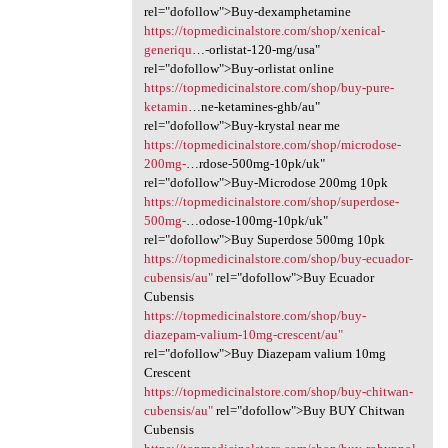
rel="dofollow">Buy-dexamphetamine
https://topmedicinalstore.com/shop/xenical-
generiqu
…-orlistat-120-mg/usa"
rel="dofollow">Buy-orlistat online
https://topmedicinalstore.com/shop/buy-pure-
ketamin
…ne-ketamines-ghb/au"
rel="dofollow">Buy-krystal near me
https://topmedicinalstore.com/shop/microdose-
200mg-
…rdose-500mg-10pk/uk"
rel="dofollow">Buy-Microdose 200mg 10pk
https://topmedicinalstore.com/shop/superdose-
500mg-
…odose-100mg-10pk/uk"
rel="dofollow">Buy Superdose 500mg 10pk
https://topmedicinalstore.com/shop/buy-ecuador-
cubensis/au"
rel="dofollow">Buy Ecuador
Cubensis
https://topmedicinalstore.com/shop/buy-
diazepam-valium-10mg-crescent/au"
rel="dofollow">Buy Diazepam valium 10mg
Crescent
https://topmedicinalstore.com/shop/buy-chitwan-
cubensis/au"
rel="dofollow">Buy BUY Chitwan
Cubensis