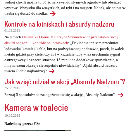
wolnej chwili można tu pójść na kawę, do słynnych ogrodów lub obejrzeć
wystawę. Wszystko dla wszystkich, od ręki i na miejscu. No tak, ale najpierw
trzeba się dostać do środka.
Kontrole na lotniskach i absurdy nadzoru
01.09.2015
Na łamach
Dziennika Opinii, Katarzyna Szymielewicz przedstawia swój
absurd nadzoru – kontrole na lotniskach
: „Dokładnie ten sam przedmiot –
ładowarka, kawałek kabla, but na podwyższonej podeszwie, pasek, kawałek
metalu gdzieś przy ciele, czy coś w kształcie tuby – raz uruchamia sygnał
ostrzegawczy i oznacza stracone 15 minut na dodatkowe sprawdzenie, a
innym razem okazuje się zupełnie niewidzialny”. A jaki absurd nadzoru
uwiera Ciebie najbardziej?
Jak wziąć udział w akcji „Absurdy Nadzoru"?
25.08.2015
Poznaj 5 sposobów na zaangażowanie się w akcję „Absurdy Nadzoru".
Kamera w toalecie
10.09.2015
Nadesłany przez:
F.Sz