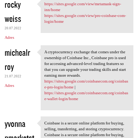
rocky
https://sites.google.com/view/metamask-sign-
https://sites.google.com/view
inn/home
weiss
https://sites.google.com/view/pro-coinbase-com-
login/home
20.07.2022
Adres
michealr
A cryptocurrency exchange that comes under the
A cryptocurrency exchange
ownership of Coinbase Inc., Coinbase pro is used
roy
for accessing advanced-level trading features so
that you can upgrade your trading skills and start
earning more rewards.
21.07.2022
https://sites.google.com/coinbasecom.org/coinbas
Adres
e-pro-login/home
|
https://sites.google.com/coinbasecom.org/coinbas
e-wallet-login/home
yvonna
Coinbase is a secure online platform for buying,
Coinbase is a secure online
selling, transferring, and storing cryptocurrency.
pmarketst
Coinbase is a secure online platform for buying,