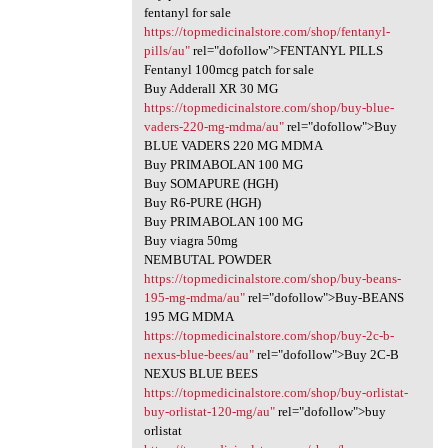
fentanyl for sale
https://topmedicinalstore.com/shop/fentanyl-
pills/au"
rel="dofollow">FENTANYL PILLS
Fentanyl 100mcg patch for sale
Buy Adderall XR 30 MG
https://topmedicinalstore.com/shop/buy-blue-
vaders-220-mg-mdma/au"
rel="dofollow">Buy
BLUE VADERS 220 MG MDMA
Buy PRIMABOLAN 100 MG
Buy SOMAPURE (HGH)
Buy R6-PURE (HGH)
Buy PRIMABOLAN 100 MG
Buy viagra 50mg
NEMBUTAL POWDER
https://topmedicinalstore.com/shop/buy-beans-
195-mg-mdma/au"
rel="dofollow">Buy-BEANS
195 MG MDMA
https://topmedicinalstore.com/shop/buy-2c-b-
nexus-blue-bees/au"
rel="dofollow">Buy 2C-B
NEXUS BLUE BEES
https://topmedicinalstore.com/shop/buy-orlistat-
buy-orlistat-120-mg/au"
rel="dofollow">buy
orlistat