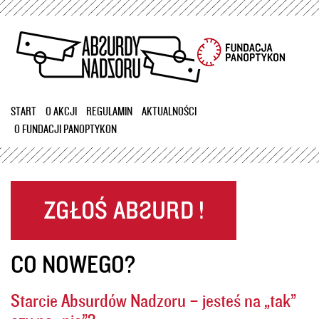
Przejdź
do
treści
START
O AKCJI
REGULAMIN
AKTUALNOŚCI
O FUNDACJI PANOPTYKON
CO NOWEGO?
Starcie Absurdów Nadzoru – jesteś na „tak”