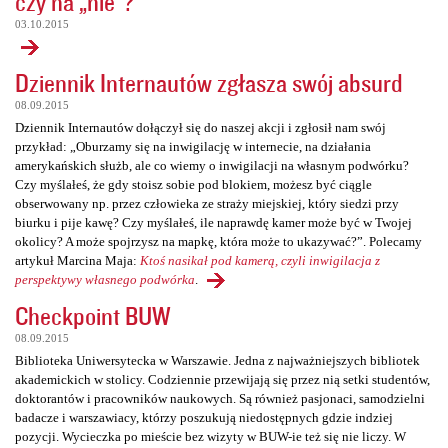
czy na „nie”?
03.10.2015
Dziennik Internautów zgłasza swój absurd
08.09.2015
Dziennik Internautów dołączył się do naszej akcji i zgłosił nam swój
przykład: „Oburzamy się na inwigilację w internecie, na działania
amerykańskich służb, ale co wiemy o inwigilacji na własnym podwórku?
Czy myślałeś, że gdy stoisz sobie pod blokiem, możesz być ciągle
obserwowany np. przez człowieka ze straży miejskiej, który siedzi przy
biurku i pije kawę? Czy myślałeś, ile naprawdę kamer może być w Twojej
okolicy? A może spojrzysz na mapkę, która może to ukazywać?”. Polecamy
artykuł Marcina Maja:
Ktoś nasikał pod kamerą, czyli inwigilacja z
perspektywy własnego podwórka
.
Checkpoint BUW
08.09.2015
Biblioteka Uniwersytecka w Warszawie. Jedna z najważniejszych bibliotek
akademickich w stolicy. Codziennie przewijają się przez nią setki studentów,
doktorantów i pracowników naukowych. Są również pasjonaci, samodzielni
badacze i warszawiacy, którzy poszukują niedostępnych gdzie indziej
pozycji. Wycieczka po mieście bez wizyty w BUW-ie też się nie liczy. W