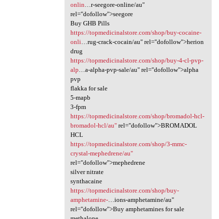
onlin
…r-seegore-online/au"
rel="dofollow">seegore
Buy GHB Pills
https://topmedicinalstore.com/shop/buy-cocaine-
onli
…rug-crack-cocain/au" rel="dofollow">herion
drug
https://topmedicinalstore.com/shop/buy-4-cl-pvp-
alp
…a-alpha-pvp-sale/au" rel="dofollow">alpha
pvp
flakka for sale
5-mapb
3-fpm
https://topmedicinalstore.com/shop/bromadol-hcl-
bromadol-hcl/au"
rel="dofollow">BROMADOL
HCL
https://topmedicinalstore.com/shop/3-mmc-
crystal-mephedrene/au"
rel="dofollow">mephedrene
silver nitrate
synthacaine
https://topmedicinalstore.com/shop/buy-
amphetamine-
…ions-amphetamine/au"
rel="dofollow">Buy amphetamines for sale
methalone