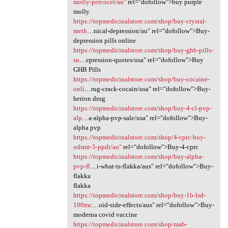
molly-percocet/au"
rel="dofollow">buy purple
molly
https://topmedicinalstore.com/shop/buy-crystal-
meth
…nical-depression/au" rel="dofollow">Buy-
depression pills online
https://topmedicinalstore.com/shop/buy-ghb-pills-
su
…epression-quotes/usa" rel="dofollow">Buy
GHB Pills
https://topmedicinalstore.com/shop/buy-cocaine-
onli
…rug-crack-cocain/usa" rel="dofollow">Buy-
herion drug
https://topmedicinalstore.com/shop/buy-4-cl-pvp-
alp
…a-alpha-pvp-sale/usa" rel="dofollow">Buy-
alpha pvp
https://topmedicinalstore.com/shop/4-cprc-buy-
odsmt-5-ppdi/au"
rel="dofollow">Buy-4-cprc
https://topmedicinalstore.com/shop/buy-alpha-
pvp-fl
…i-what-is-flakka/aus" rel="dofollow">Buy-
flakka
flakka
https://topmedicinalstore.com/shop/buy-1b-lsd-
100mc
…oid-side-effects/aus" rel="dofollow">Buy-
moderna covid vaccine
https://topmedicinalstore.com/shop/mab-