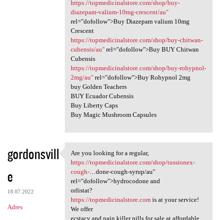
https://topmedicinalstore.com/shop/buy-
diazepam-valium-10mg-crescent/au"
rel="dofollow">Buy Diazepam valium 10mg
Crescent
https://topmedicinalstore.com/shop/buy-chitwan-
cubensis/au"
rel="dofollow">Buy BUY Chitwan
Cubensis
https://topmedicinalstore.com/shop/buy-rohypnol-
2mg/au"
rel="dofollow">Buy Rohypnol 2mg
buy Golden Teachers
BUY Ecuador Cubensis
Buy Liberty Caps
Buy Magic Mushroom Capsules
gordonsvill
Are you looking for a regular,
Are you looking for a regular
https://topmedicinalstore.com/shop/tussionex-
e
cough-
…done-cough-syrup/au"
rel="dofollow">hydrocodone and
orlistat?
18.07.2022
https://topmedicinalstore.com
is at your service!
Adres
We offer
ecstacy and pain killer pills for sale at affordable