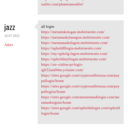
wallet.com/phantomwallet/
jazz
all login
all login
https://metamskslogan.mobirisesite.com/
18.07.2022
https://metamaskslanagon.mobirisesite.com/
https://metamaaskslagon.mobirisesite.com/
Adres
https://uphold0logia.mobirisesite.com/
https://my-upholg-lagon.mobirisesite.com/
https://upholdmyllogan.mobirisesite.com/
https://xn--cinbse-pr-logis-
qjb52aia94m.yolasite.com/
https://sites.google.com/cryptowalletsusa.com/pay
pallogin/home
https://sites.google.com/cryptowalletsusa.com/pay
pallogins/home
https://sites.google.com/metanimasklogin.com/me
tamasksignin/home
https://sites.google.com/upholdslogin.com/uphold
login/home