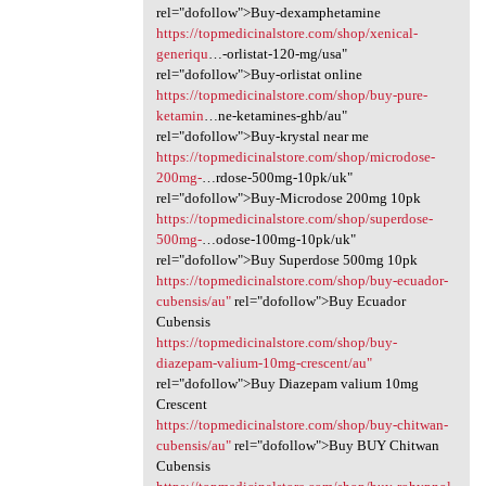
rel="dofollow">Buy-dexamphetamine
https://topmedicinalstore.com/shop/xenical-
generiqu
…-orlistat-120-mg/usa"
rel="dofollow">Buy-orlistat online
https://topmedicinalstore.com/shop/buy-pure-
ketamin
…ne-ketamines-ghb/au"
rel="dofollow">Buy-krystal near me
https://topmedicinalstore.com/shop/microdose-
200mg-
…rdose-500mg-10pk/uk"
rel="dofollow">Buy-Microdose 200mg 10pk
https://topmedicinalstore.com/shop/superdose-
500mg-
…odose-100mg-10pk/uk"
rel="dofollow">Buy Superdose 500mg 10pk
https://topmedicinalstore.com/shop/buy-ecuador-
cubensis/au"
rel="dofollow">Buy Ecuador
Cubensis
https://topmedicinalstore.com/shop/buy-
diazepam-valium-10mg-crescent/au"
rel="dofollow">Buy Diazepam valium 10mg
Crescent
https://topmedicinalstore.com/shop/buy-chitwan-
cubensis/au"
rel="dofollow">Buy BUY Chitwan
Cubensis