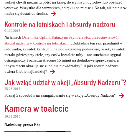
wolnej chwili można tu pójść na kawę, do słynnych ogrodów lub obejrzeć
wystawę. Wszystko dla wszystkich, od ręki i na miejscu. No tak, ale najpierw
trzeba się dostać do środka.
Kontrole na lotniskach i absurdy nadzoru
01.09.2015
Na łamach
Dziennika Opinii, Katarzyna Szymielewicz przedstawia swój
absurd nadzoru – kontrole na lotniskach
: „Dokładnie ten sam przedmiot –
ładowarka, kawałek kabla, but na podwyższonej podeszwie, pasek, kawałek
metalu gdzieś przy ciele, czy coś w kształcie tuby – raz uruchamia sygnał
ostrzegawczy i oznacza stracone 15 minut na dodatkowe sprawdzenie, a
innym razem okazuje się zupełnie niewidzialny”. A jaki absurd nadzoru
uwiera Ciebie najbardziej?
Jak wziąć udział w akcji „Absurdy Nadzoru"?
25.08.2015
Poznaj 5 sposobów na zaangażowanie się w akcję „Absurdy Nadzoru".
Kamera w toalecie
10.09.2015
Nadesłany przez:
F.Sz