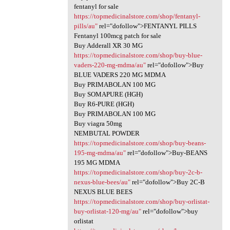
fentanyl for sale
https://topmedicinalstore.com/shop/fentanyl-
pills/au"
rel="dofollow">FENTANYL PILLS
Fentanyl 100mcg patch for sale
Buy Adderall XR 30 MG
https://topmedicinalstore.com/shop/buy-blue-
vaders-220-mg-mdma/au"
rel="dofollow">Buy
BLUE VADERS 220 MG MDMA
Buy PRIMABOLAN 100 MG
Buy SOMAPURE (HGH)
Buy R6-PURE (HGH)
Buy PRIMABOLAN 100 MG
Buy viagra 50mg
NEMBUTAL POWDER
https://topmedicinalstore.com/shop/buy-beans-
195-mg-mdma/au"
rel="dofollow">Buy-BEANS
195 MG MDMA
https://topmedicinalstore.com/shop/buy-2c-b-
nexus-blue-bees/au"
rel="dofollow">Buy 2C-B
NEXUS BLUE BEES
https://topmedicinalstore.com/shop/buy-orlistat-
buy-orlistat-120-mg/au"
rel="dofollow">buy
orlistat