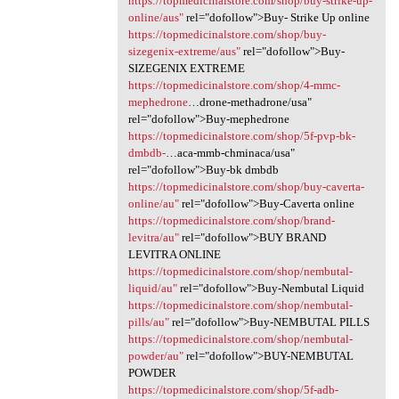
https://topmedicinalstore.com/shop/buy-strike-up-
online/aus"
rel="dofollow">Buy- Strike Up online
https://topmedicinalstore.com/shop/buy-
sizegenix-extreme/aus"
rel="dofollow">Buy-
SIZEGENIX EXTREME
https://topmedicinalstore.com/shop/4-mmc-
mephedrone
…drone-methadrone/usa"
rel="dofollow">Buy-mephedrone
https://topmedicinalstore.com/shop/5f-pvp-bk-
dmbdb-
…aca-mmb-chminaca/usa"
rel="dofollow">Buy-bk dmbdb
https://topmedicinalstore.com/shop/buy-caverta-
online/au"
rel="dofollow">Buy-Caverta online
https://topmedicinalstore.com/shop/brand-
levitra/au"
rel="dofollow">BUY BRAND
LEVITRA ONLINE
https://topmedicinalstore.com/shop/nembutal-
liquid/au"
rel="dofollow">Buy-Nembutal Liquid
https://topmedicinalstore.com/shop/nembutal-
pills/au"
rel="dofollow">Buy-NEMBUTAL PILLS
https://topmedicinalstore.com/shop/nembutal-
powder/au"
rel="dofollow">BUY-NEMBUTAL
POWDER
https://topmedicinalstore.com/shop/5f-adb-