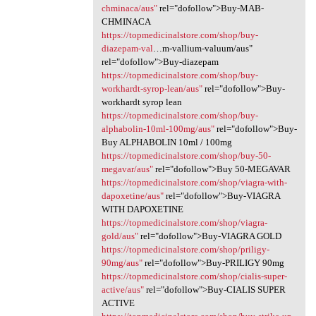
chminaca/aus"
rel="dofollow">Buy-MAB-
CHMINACA
https://topmedicinalstore.com/shop/buy-
diazepam-val
…m-vallium-valuum/aus"
rel="dofollow">Buy-diazepam
https://topmedicinalstore.com/shop/buy-
workhardt-syrop-lean/aus"
rel="dofollow">Buy-
workhardt syrop lean
https://topmedicinalstore.com/shop/buy-
alphabolin-10ml-100mg/aus"
rel="dofollow">Buy-
Buy ALPHABOLIN 10ml / 100mg
https://topmedicinalstore.com/shop/buy-50-
megavar/aus"
rel="dofollow">Buy 50-MEGAVAR
https://topmedicinalstore.com/shop/viagra-with-
dapoxetine/aus"
rel="dofollow">Buy-VIAGRA
WITH DAPOXETINE
https://topmedicinalstore.com/shop/viagra-
gold/aus"
rel="dofollow">Buy-VIAGRA GOLD
https://topmedicinalstore.com/shop/priligy-
90mg/aus"
rel="dofollow">Buy-PRILIGY 90mg
https://topmedicinalstore.com/shop/cialis-super-
active/aus"
rel="dofollow">Buy-CIALIS SUPER
ACTIVE