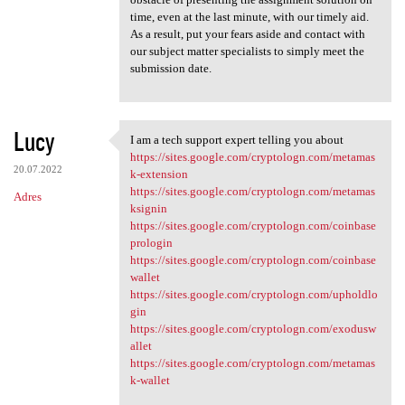
time, even at the last minute, with our timely aid.
As a result, put your fears aside and contact with
our subject matter specialists to simply meet the
submission date.
Lucy
I am a tech support expert telling you about
I am a tech support expert
https://sites.google.com/cryptologn.com/metamas
20.07.2022
k-extension
https://sites.google.com/cryptologn.com/metamas
Adres
ksignin
https://sites.google.com/cryptologn.com/coinbase
prologin
https://sites.google.com/cryptologn.com/coinbase
wallet
https://sites.google.com/cryptologn.com/upholdlo
gin
https://sites.google.com/cryptologn.com/exodusw
allet
https://sites.google.com/cryptologn.com/metamas
k-wallet