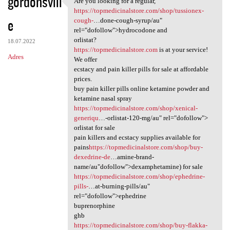
gordonsvill
Are you looking for a regular,
Are you looking for a regular
o
https://topmedicinalstore.com/shop/tussionex-
e
m
cough-
…done-cough-syrup/au"
rel="dofollow">hydrocodone and
e
orlistat?
18.07.2022
n
https://topmedicinalstore.com
is at your service!
Adres
We offer
t
ecstacy and pain killer pills for sale at affordable
a
prices.
buy pain killer pills online ketamine powder and
r
ketamine nasal spray
z
https://topmedicinalstore.com/shop/xenical-
generiqu
…-orlistat-120-mg/au" rel="dofollow">
e
orlistat for sale
pain killers and ecstacy supplies available for
pains
https://topmedicinalstore.com/shop/buy-
dexedrine-de
…amine-brand-
name/au"dofollow">dexamphetamine) for sale
https://topmedicinalstore.com/shop/ephedrine-
pills-
…at-burning-pills/au"
rel="dofollow">ephedrine
buprenorphine
ghb
https://topmedicinalstore.com/shop/buy-flakka-