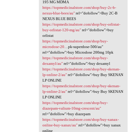
195 MG MDMA
https://topmedicinalstore.com/shop/buy-2c-b-
nexus-blue-bees/au"
rel="dofollow">Buy 2C-B
NEXUS BLUE BEES
https://topmedicinalstore.com/shop/buy-orlistat-
buy-orlistat-120-mg/au"
rel="dofollow">buy
orlistat
https://topmedicinalstore.com/shop/buy-
microdose-20
…pk-superdose-500/au"
rel="dofollow">buy Microdose 200mg 10pk
https://topmedicinalstore.com/shop/buy-
dexamyl/au"
rel="dofollow">buy dexamyl
https://topmedicinalstore.com/shop/buy-skenan-
lp-online-2/au"
rel="dofollow">buy Buy SKENAN
LP ONLINE
https://topmedicinalstore.com/shop/buy-skenan-
lp-online-2/au"
rel="dofollow">buy Buy SKENAN
LP ONLINE
https://topmedicinalstore.com/shop/buy-
diazepam-valium-10mg-crescent/au"
rel="dofollow">buy diazepam
https://topmedicinalstore.com/shop/buy-xanax-
online-buy-xanax/au"
rel="dofollow">buy xanax
online