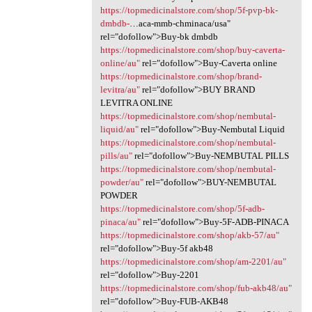
https://topmedicinalstore.com/shop/5f-pvp-bk-
dmbdb-
…aca-mmb-chminaca/usa"
rel="dofollow">Buy-bk dmbdb
https://topmedicinalstore.com/shop/buy-caverta-
online/au"
rel="dofollow">Buy-Caverta online
https://topmedicinalstore.com/shop/brand-
levitra/au"
rel="dofollow">BUY BRAND
LEVITRA ONLINE
https://topmedicinalstore.com/shop/nembutal-
liquid/au"
rel="dofollow">Buy-Nembutal Liquid
https://topmedicinalstore.com/shop/nembutal-
pills/au"
rel="dofollow">Buy-NEMBUTAL PILLS
https://topmedicinalstore.com/shop/nembutal-
powder/au"
rel="dofollow">BUY-NEMBUTAL
POWDER
https://topmedicinalstore.com/shop/5f-adb-
pinaca/au"
rel="dofollow">Buy-5F-ADB-PINACA
https://topmedicinalstore.com/shop/akb-57/au"
rel="dofollow">Buy-5f akb48
https://topmedicinalstore.com/shop/am-2201/au"
rel="dofollow">Buy-2201
https://topmedicinalstore.com/shop/fub-akb48/au"
rel="dofollow">Buy-FUB-AKB48