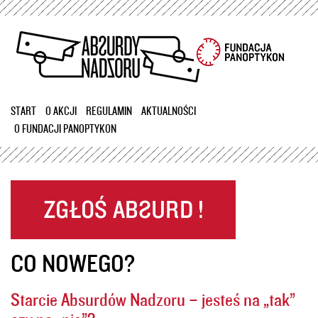
Przejdź
do
treści
START
O AKCJI
REGULAMIN
AKTUALNOŚCI
O FUNDACJI PANOPTYKON
CO NOWEGO?
Starcie Absurdów Nadzoru – jesteś na „tak”