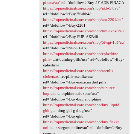
pinaca/au"
rel="dofollow">Buy-5F-ADB-PINACA
https://topmedicinalstore.com/shop/akb-57/au"
rel="dofollow">Buy-5f akb48
https://topmedicinalstore.com/shop/am-2201/au"
rel="dofollow">Buy-2201
https://topmedicinalstore.com/shop/fub-akb48/au"
rel="dofollow">Buy-FUB-AKB48
https://topmedicinalstore.com/shop/5f-sgt-151/au"
rel="dofollow">5f-SGT-151
https://topmedicinalstore.com/shop/ephedrine-
pills-
…at-burning-pills/usa" rel="dofollow">Buy-
ephedrine
https://topmedicinalstore.com/shop/asenlix-
clobenzo
…et-pills-asenlix/usa"
rel="dofollow">Buy-mexican diet pills
https://topmedicinalstore.com/shop/subutex-
buprenor
…orphine-naloxone/usa"
rel="dofollow">Buy-buprenorphine
https://topmedicinalstore.com/shop/buy-liquid-
ghb-g
…-drug-gbl-g-drug/usa"
rel="dofollow">Buy-ghb
https://topmedicinalstore.com/shop/buy-flakka-
onlin
…r-seegore-online/au" rel="dofollow">Buy-
seegore