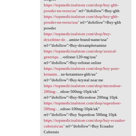
https://topmedicinalstore.com/shop/buy-ghb-
powder-nn-teens/au"
rel="dofollow">Buy-ghb
https://topmedicinalstore.com/shop/buy-ghb-
powder-nn-teens/usa"
rel="dofollow">Buy-ghb
powder
https://topmedicinalstore.com/shop/buy-
dexedrine-de
…amine-brand-name/usa"
rel="dofollow">Buy-dexamphetamine
https://topmedicinalstore.com/shop/xenical-
generiqu
…-orlistat-120-mg/usa"
rel="dofollow">Buy-orlistat online
https://topmedicinalstore.com/shop/buy-pure-
ketamin
…ne-ketamines-ghb/au"
rel="dofollow">Buy-krystal near me
https://topmedicinalstore.com/shop/microdose-
200mg-
…rdose-500mg-10pk/uk"
rel="dofollow">Buy-Microdose 200mg 10pk
https://topmedicinalstore.com/shop/superdose-
500mg-
…odose-100mg-10pk/uk"
rel="dofollow">Buy Superdose 500mg 10pk
https://topmedicinalstore.com/shop/buy-ecuador-
cubensis/au"
rel="dofollow">Buy Ecuador
Cubensis