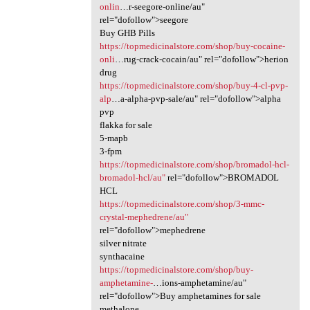
onlin
…r-seegore-online/au"
rel="dofollow">seegore
Buy GHB Pills
https://topmedicinalstore.com/shop/buy-cocaine-
onli
…rug-crack-cocain/au" rel="dofollow">herion
drug
https://topmedicinalstore.com/shop/buy-4-cl-pvp-
alp
…a-alpha-pvp-sale/au" rel="dofollow">alpha
pvp
flakka for sale
5-mapb
3-fpm
https://topmedicinalstore.com/shop/bromadol-hcl-
bromadol-hcl/au"
rel="dofollow">BROMADOL
HCL
https://topmedicinalstore.com/shop/3-mmc-
crystal-mephedrene/au"
rel="dofollow">mephedrene
silver nitrate
synthacaine
https://topmedicinalstore.com/shop/buy-
amphetamine-
…ions-amphetamine/au"
rel="dofollow">Buy amphetamines for sale
methalone