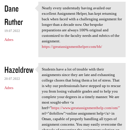
Dane
Nearly every understudy having availed our
Nearly every understudy
excellent Assignment Helper, has kept returning
Ruther
back when faced with a challenging assignment for
longer than a decade now. Our bespoke
preparations are always 100% original and
19.07.2022
customized to the faculty needs and rubrics of the
Adres
assignment.
https://greatassignmenthelper.com/bh/
Hazeldrew
Students have a lot of trouble with their
Students have a lot of
assignments since they are late and exhausting
20.07.2022
college chores that bring them a lot of stress. That
is why our professionals have stepped up to rescue
Adres
you from losing valuable grades and to help you
complete your degrees in a timely manner. We are
most sought-after <a
href="
https://www.greatassignmenthelp.com/om/"
rel="dofollow">online assignment help</a> in
Oman, capable of properly handling all types of
assignment concerns. You may easily overcome the
obstacle of presenting the assignment solution on