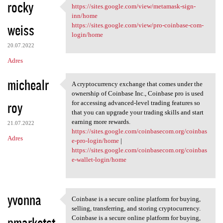
rocky
https://sites.google.com/view/metamask-sign-
https://sites.google.com/view
inn/home
weiss
https://sites.google.com/view/pro-coinbase-com-
login/home
20.07.2022
Adres
michealr
A cryptocurrency exchange that comes under the
A cryptocurrency exchange
ownership of Coinbase Inc., Coinbase pro is used
roy
for accessing advanced-level trading features so
that you can upgrade your trading skills and start
earning more rewards.
21.07.2022
https://sites.google.com/coinbasecom.org/coinbas
Adres
e-pro-login/home
|
https://sites.google.com/coinbasecom.org/coinbas
e-wallet-login/home
yvonna
Coinbase is a secure online platform for buying,
Coinbase is a secure online
selling, transferring, and storing cryptocurrency.
pmarketst
Coinbase is a secure online platform for buying,