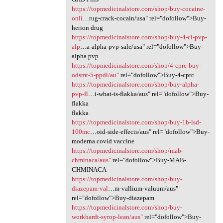
https://topmedicinalstore.com/shop/buy-cocaine-
onli
…rug-crack-cocain/usa" rel="dofollow">Buy-
herion drug
https://topmedicinalstore.com/shop/buy-4-cl-pvp-
alp
…a-alpha-pvp-sale/usa" rel="dofollow">Buy-
alpha pvp
https://topmedicinalstore.com/shop/4-cprc-buy-
odsmt-5-ppdi/au"
rel="dofollow">Buy-4-cprc
https://topmedicinalstore.com/shop/buy-alpha-
pvp-fl
…i-what-is-flakka/aus" rel="dofollow">Buy-
flakka
flakka
https://topmedicinalstore.com/shop/buy-1b-lsd-
100mc
…oid-side-effects/aus" rel="dofollow">Buy-
moderna covid vaccine
https://topmedicinalstore.com/shop/mab-
chminaca/aus"
rel="dofollow">Buy-MAB-
CHMINACA
https://topmedicinalstore.com/shop/buy-
diazepam-val
…m-vallium-valuum/aus"
rel="dofollow">Buy-diazepam
https://topmedicinalstore.com/shop/buy-
workhardt-syrop-lean/aus"
rel="dofollow">Buy-