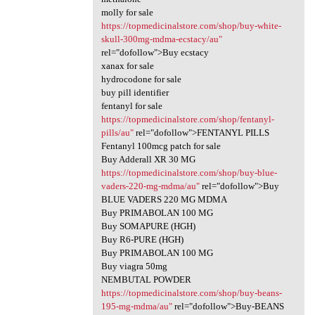
molly for sale
https://topmedicinalstore.com/shop/buy-white-
skull-300mg-mdma-ecstacy/au"
rel="dofollow">Buy ecstacy
xanax for sale
hydrocodone for sale
buy pill identifier
fentanyl for sale
https://topmedicinalstore.com/shop/fentanyl-
pills/au"
rel="dofollow">FENTANYL PILLS
Fentanyl 100mcg patch for sale
Buy Adderall XR 30 MG
https://topmedicinalstore.com/shop/buy-blue-
vaders-220-mg-mdma/au"
rel="dofollow">Buy
BLUE VADERS 220 MG MDMA
Buy PRIMABOLAN 100 MG
Buy SOMAPURE (HGH)
Buy R6-PURE (HGH)
Buy PRIMABOLAN 100 MG
Buy viagra 50mg
NEMBUTAL POWDER
https://topmedicinalstore.com/shop/buy-beans-
195-mg-mdma/au"
rel="dofollow">Buy-BEANS