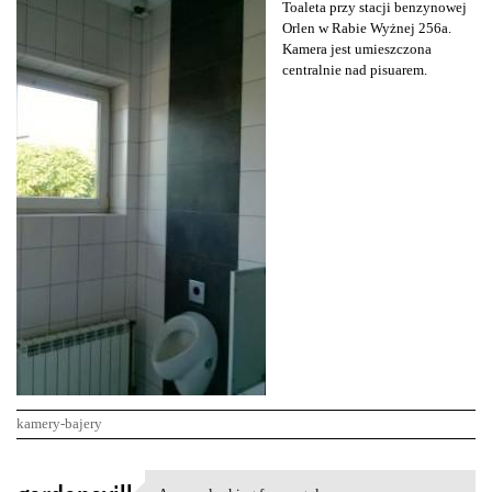
Toaleta przy stacji benzynowej
Orlen w Rabie Wyżnej 256a.
Kamera jest umieszczona
centralnie nad pisuarem.
kamery-bajery
K