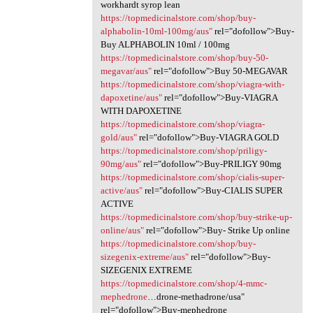
workhardt syrop lean
https://topmedicinalstore.com/shop/buy-
alphabolin-10ml-100mg/aus"
rel="dofollow">Buy-
Buy ALPHABOLIN 10ml / 100mg
https://topmedicinalstore.com/shop/buy-50-
megavar/aus"
rel="dofollow">Buy 50-MEGAVAR
https://topmedicinalstore.com/shop/viagra-with-
dapoxetine/aus"
rel="dofollow">Buy-VIAGRA
WITH DAPOXETINE
https://topmedicinalstore.com/shop/viagra-
gold/aus"
rel="dofollow">Buy-VIAGRA GOLD
https://topmedicinalstore.com/shop/priligy-
90mg/aus"
rel="dofollow">Buy-PRILIGY 90mg
https://topmedicinalstore.com/shop/cialis-super-
active/aus"
rel="dofollow">Buy-CIALIS SUPER
ACTIVE
https://topmedicinalstore.com/shop/buy-strike-up-
online/aus"
rel="dofollow">Buy- Strike Up online
https://topmedicinalstore.com/shop/buy-
sizegenix-extreme/aus"
rel="dofollow">Buy-
SIZEGENIX EXTREME
https://topmedicinalstore.com/shop/4-mmc-
mephedrone
…drone-methadrone/usa"
rel="dofollow">Buy-mephedrone