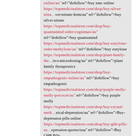
online/au"
rel="dofollow">buy nmc online
https://topmedicinalstore.com/shop/buy-silver-
nitra
…ver-nitrate-form/au" rel="dofollow">buy
silver nitrate
https://topmedicinalstore.com/shop/buy-
quantumind-order-cognimax/au"
rel="dofollow">buy quantumind
https://topmedicinalstore.com/shop/buy-eutylone-
order-methylone/au"
rel="dofollow">buy eutylone
https://topmedicinalstore.com/shop/plant-family-
the
…tics-microdosing/au" rel="dofollow">plant
family therapeutics
https://topmedicinalstore.com/shop/buy-
empathogenic-online/au"
rel="dofollow">buy
empathogenic
https://topmedicinalstore.com/shop/purple-molly-
molly-percocet/au"
rel="dofollow">buy purple
molly
https://topmedicinalstore.com/shop/buy-crystal-
meth
…nical-depression/au" rel="dofollow">Buy-
depression pills online
https://topmedicinalstore.com/shop/buy-ghb-pills-
su
…epression-quotes/usa" rel="dofollow">Buy
GHB Pills