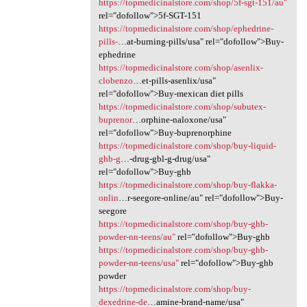
https://topmedicinalstore.com/shop/5f-sgt-151/au"
rel="dofollow">5f-SGT-151
https://topmedicinalstore.com/shop/ephedrine-
pills-
…at-burning-pills/usa" rel="dofollow">Buy-
ephedrine
https://topmedicinalstore.com/shop/asenlix-
clobenzo
…et-pills-asenlix/usa"
rel="dofollow">Buy-mexican diet pills
https://topmedicinalstore.com/shop/subutex-
buprenor
…orphine-naloxone/usa"
rel="dofollow">Buy-buprenorphine
https://topmedicinalstore.com/shop/buy-liquid-
ghb-g
…-drug-gbl-g-drug/usa"
rel="dofollow">Buy-ghb
https://topmedicinalstore.com/shop/buy-flakka-
onlin
…r-seegore-online/au" rel="dofollow">Buy-
seegore
https://topmedicinalstore.com/shop/buy-ghb-
powder-nn-teens/au"
rel="dofollow">Buy-ghb
https://topmedicinalstore.com/shop/buy-ghb-
powder-nn-teens/usa"
rel="dofollow">Buy-ghb
powder
https://topmedicinalstore.com/shop/buy-
dexedrine-de
…amine-brand-name/usa"