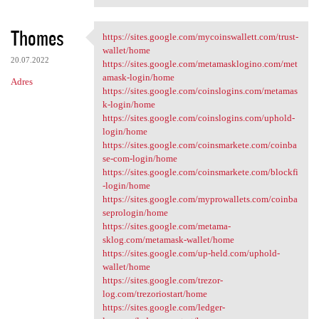
Thomes
https://sites.google.com/mycoinswallett.com/trust-
https://sites.google.com
wallet/home
20.07.2022
https://sites.google.com/metamasklogino.com/met
amask-login/home
Adres
https://sites.google.com/coinslogins.com/metamas
k-login/home
https://sites.google.com/coinslogins.com/uphold-
login/home
https://sites.google.com/coinsmarkete.com/coinba
se-com-login/home
https://sites.google.com/coinsmarkete.com/blockfi
-login/home
https://sites.google.com/myprowallets.com/coinba
seprologin/home
https://sites.google.com/metama-
sklog.com/metamask-wallet/home
https://sites.google.com/up-held.com/uphold-
wallet/home
https://sites.google.com/trezor-
log.com/trezoriostart/home
https://sites.google.com/ledger-