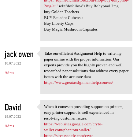
https://topmedicinalstore.com/shop/buy-rohypnol-
2mg/au"
rel="dofollow">Buy Rohypnol 2mg
buy Golden Teachers
BUY Ecuador Cubensis
Buy Liberty Caps
Buy Magic Mushroom Capsules
jack owen
Take our efficient Assignment Help to write my
Take our efficient Assignment
paper online with the proper information. Our
18.07.2022
experts provide you the highly proven and well
researched paper solutions that address every paper
Adres
issues with the accurate data.
https://www.greatassignmenthelp.com/us/
David
When it comes to providing support on printers,
When it comes to providing
easy printer support is well experienced in
18.07.2022
resolving customer issues.
https://web.sites.google.com/cryto-
Adres
wallet.com/phantom-wallet/
https://sites.google.com/cryto-