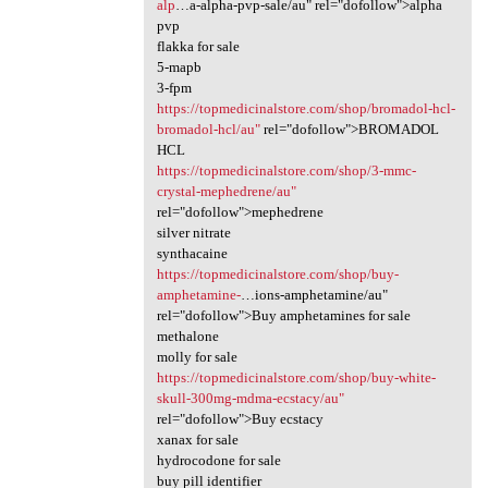
alp
…a-alpha-pvp-sale/au" rel="dofollow">alpha
pvp
flakka for sale
5-mapb
3-fpm
https://topmedicinalstore.com/shop/bromadol-hcl-
bromadol-hcl/au"
rel="dofollow">BROMADOL
HCL
https://topmedicinalstore.com/shop/3-mmc-
crystal-mephedrene/au"
rel="dofollow">mephedrene
silver nitrate
synthacaine
https://topmedicinalstore.com/shop/buy-
amphetamine-
…ions-amphetamine/au"
rel="dofollow">Buy amphetamines for sale
methalone
molly for sale
https://topmedicinalstore.com/shop/buy-white-
skull-300mg-mdma-ecstacy/au"
rel="dofollow">Buy ecstacy
xanax for sale
hydrocodone for sale
buy pill identifier