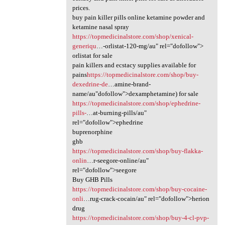
prices.
buy pain killer pills online ketamine powder and
ketamine nasal spray
https://topmedicinalstore.com/shop/xenical-
generiqu
…-orlistat-120-mg/au" rel="dofollow">
orlistat for sale
pain killers and ecstacy supplies available for
pains
https://topmedicinalstore.com/shop/buy-
dexedrine-de
…amine-brand-
name/au"dofollow">dexamphetamine) for sale
https://topmedicinalstore.com/shop/ephedrine-
pills-
…at-burning-pills/au"
rel="dofollow">ephedrine
buprenorphine
ghb
https://topmedicinalstore.com/shop/buy-flakka-
onlin
…r-seegore-online/au"
rel="dofollow">seegore
Buy GHB Pills
https://topmedicinalstore.com/shop/buy-cocaine-
onli
…rug-crack-cocain/au" rel="dofollow">herion
drug
https://topmedicinalstore.com/shop/buy-4-cl-pvp-