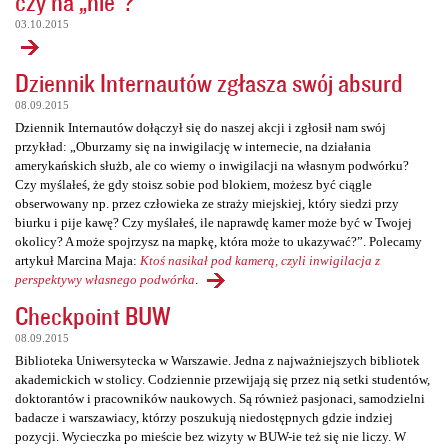
czy na „nie”?
03.10.2015
Dziennik Internautów zgłasza swój absurd
08.09.2015
Dziennik Internautów dołączył się do naszej akcji i zgłosił nam swój
przykład: „Oburzamy się na inwigilację w internecie, na działania
amerykańskich służb, ale co wiemy o inwigilacji na własnym podwórku?
Czy myślałeś, że gdy stoisz sobie pod blokiem, możesz być ciągle
obserwowany np. przez człowieka ze straży miejskiej, który siedzi przy
biurku i pije kawę? Czy myślałeś, ile naprawdę kamer może być w Twojej
okolicy? A może spojrzysz na mapkę, która może to ukazywać?”. Polecamy
artykuł Marcina Maja:
Ktoś nasikał pod kamerą, czyli inwigilacja z
perspektywy własnego podwórka
.
Checkpoint BUW
08.09.2015
Biblioteka Uniwersytecka w Warszawie. Jedna z najważniejszych bibliotek
akademickich w stolicy. Codziennie przewijają się przez nią setki studentów,
doktorantów i pracowników naukowych. Są również pasjonaci, samodzielni
badacze i warszawiacy, którzy poszukują niedostępnych gdzie indziej
pozycji. Wycieczka po mieście bez wizyty w BUW-ie też się nie liczy. W