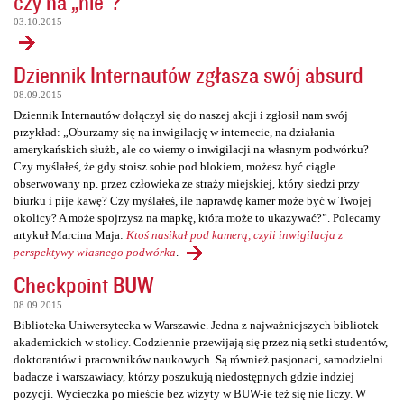
czy na „nie”?
03.10.2015
Dziennik Internautów zgłasza swój absurd
08.09.2015
Dziennik Internautów dołączył się do naszej akcji i zgłosił nam swój
przykład: „Oburzamy się na inwigilację w internecie, na działania
amerykańskich służb, ale co wiemy o inwigilacji na własnym podwórku?
Czy myślałeś, że gdy stoisz sobie pod blokiem, możesz być ciągle
obserwowany np. przez człowieka ze straży miejskiej, który siedzi przy
biurku i pije kawę? Czy myślałeś, ile naprawdę kamer może być w Twojej
okolicy? A może spojrzysz na mapkę, która może to ukazywać?”. Polecamy
artykuł Marcina Maja:
Ktoś nasikał pod kamerą, czyli inwigilacja z
perspektywy własnego podwórka
.
Checkpoint BUW
08.09.2015
Biblioteka Uniwersytecka w Warszawie. Jedna z najważniejszych bibliotek
akademickich w stolicy. Codziennie przewijają się przez nią setki studentów,
doktorantów i pracowników naukowych. Są również pasjonaci, samodzielni
badacze i warszawiacy, którzy poszukują niedostępnych gdzie indziej
pozycji. Wycieczka po mieście bez wizyty w BUW-ie też się nie liczy. W