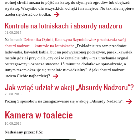
wolnej chwili można tu pójść na kawę, do słynnych ogrodów lub obejrzeć
wystawę. Wszystko dla wszystkich, od ręki i na miejscu. No tak, ale najpierw
trzeba się dostać do środka.
Kontrole na lotniskach i absurdy nadzoru
01.09.2015
Na łamach
Dziennika Opinii, Katarzyna Szymielewicz przedstawia swój
absurd nadzoru – kontrole na lotniskach
: „Dokładnie ten sam przedmiot –
ładowarka, kawałek kabla, but na podwyższonej podeszwie, pasek, kawałek
metalu gdzieś przy ciele, czy coś w kształcie tuby – raz uruchamia sygnał
ostrzegawczy i oznacza stracone 15 minut na dodatkowe sprawdzenie, a
innym razem okazuje się zupełnie niewidzialny”. A jaki absurd nadzoru
uwiera Ciebie najbardziej?
Jak wziąć udział w akcji „Absurdy Nadzoru"?
25.08.2015
Poznaj 5 sposobów na zaangażowanie się w akcję „Absurdy Nadzoru".
Kamera w toalecie
10.09.2015
Nadesłany przez:
F.Sz