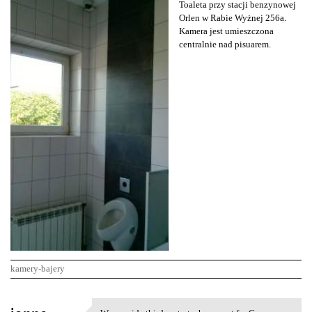
Toaleta przy stacji benzynowej
Orlen w Rabie Wyżnej 256a.
Kamera jest umieszczona
centralnie nad pisuarem.
kamery-bajery
K