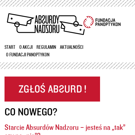
Przejdź
do
treści
START
O AKCJI
REGULAMIN
AKTUALNOŚCI
O FUNDACJI PANOPTYKON
CO NOWEGO?
Starcie Absurdów Nadzoru – jesteś na „tak”