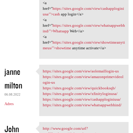
<a
href="
https://sites.google.com/view/cashapplogini
usa/">cash
app login</a>
<a
href="
https://sites.google.com/view/whatsappwebh
ind/">Whatsapp
Web</a>
<a
href="
https://sites.google.com/view/showtimeanyti
meus/">showtime
anytime activate</a>
janne
https://sites.google.com/view/aolemaillogin-us
https://sites.google.com/view
https://sites.google.com/view/amazonprimevideol
milton
ogin-us
https://sites.google.com/view/quickbooksqb/
https://sites.google.com/view/xfinityloginusa/
06.08.2022
https://sites.google.com/view/cashapploginiusa/
Adres
https://sites.google.com/view/whatsappwebhind/
John
http://www.google.com/url?
http://www.google.com/url?sa