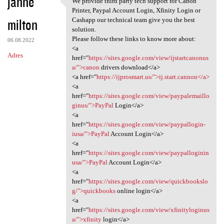
janne
We provide third party tech support for Canon
We provide third party tech
o
Printer, Paypal Account Login, Xfinity Login or
milton
m
Cashapp our technical team give you the best
solution.
e
Please follow these links to know more about:
06.08.2022
n
<a
Adres
href="
https://sites.google.com/view/ijstartcanonus
t
a/">canon
drivers download</a>
a
<a href="
https://ijprosmart.us/">ij.start.cannon</a>
<a
r
href="
https://sites.google.com/view/paypalemaillo
z
ginus/">PayPal
Login</a>
<a
e
href="
https://sites.google.com/view/paypallogin-
iusa/">PayPal
Account Login</a>
<a
href="
https://sites.google.com/view/paypalloginin
usa/">PayPal
Account Login</a>
<a
href="
https://sites.google.com/view/quickbookslo
g/">quickbooks
online login</a>
<a
href="
https://sites.google.com/view/xfinityloginus
a/">xfinity
login</a>