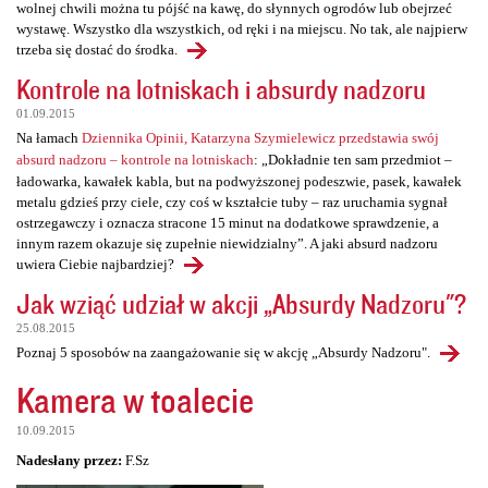
wolnej chwili można tu pójść na kawę, do słynnych ogrodów lub obejrzeć
wystawę. Wszystko dla wszystkich, od ręki i na miejscu. No tak, ale najpierw
trzeba się dostać do środka.
Kontrole na lotniskach i absurdy nadzoru
01.09.2015
Na łamach
Dziennika Opinii, Katarzyna Szymielewicz przedstawia swój
absurd nadzoru – kontrole na lotniskach
: „Dokładnie ten sam przedmiot –
ładowarka, kawałek kabla, but na podwyższonej podeszwie, pasek, kawałek
metalu gdzieś przy ciele, czy coś w kształcie tuby – raz uruchamia sygnał
ostrzegawczy i oznacza stracone 15 minut na dodatkowe sprawdzenie, a
innym razem okazuje się zupełnie niewidzialny”. A jaki absurd nadzoru
uwiera Ciebie najbardziej?
Jak wziąć udział w akcji „Absurdy Nadzoru"?
25.08.2015
Poznaj 5 sposobów na zaangażowanie się w akcję „Absurdy Nadzoru".
Kamera w toalecie
10.09.2015
Nadesłany przez:
F.Sz