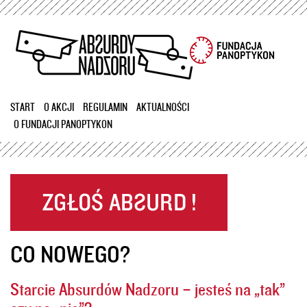
Przejdź
do
treści
START
O AKCJI
REGULAMIN
AKTUALNOŚCI
O FUNDACJI PANOPTYKON
CO NOWEGO?
Starcie Absurdów Nadzoru – jesteś na „tak”