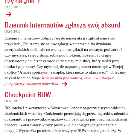
czy na „nie”?
03.10.2015
Dziennik Internautów zgłasza swój absurd
08.09.2015
Dziennik Internautów dołączył się do naszej akcji i zgłosił nam swój
przykład: „Oburzamy się na inwigilację w internecie, na działania
amerykańskich służb, ale co wiemy o inwigilacji na własnym podwórku?
Czy myślałeś, że gdy stoisz sobie pod blokiem, możesz być ciągle
obserwowany np. przez człowieka ze straży miejskiej, który siedzi przy
biurku i pije kawę? Czy myślałeś, ile naprawdę kamer może być w Twojej
okolicy? A może spojrzysz na mapkę, która może to ukazywać?”. Polecamy
artykuł Marcina Maja:
Ktoś nasikał pod kamerą, czyli inwigilacja z
perspektywy własnego podwórka
.
Checkpoint BUW
08.09.2015
Biblioteka Uniwersytecka w Warszawie. Jedna z najważniejszych bibliotek
akademickich w stolicy. Codziennie przewijają się przez nią setki studentów,
doktorantów i pracowników naukowych. Są również pasjonaci, samodzielni
badacze i warszawiacy, którzy poszukują niedostępnych gdzie indziej
pozycji. Wycieczka po mieście bez wizyty w BUW-ie też się nie liczy. W