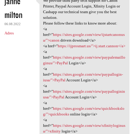
janne
We provide third party tech support for Canon
We provide third party tech
o
Printer, Paypal Account Login, Xfinity Login or
milton
m
Cashapp our technical team give you the best
solution.
e
Please follow these links to know more about:
06.08.2022
n
<a
Adres
href="
https://sites.google.com/view/ijstartcanonus
t
a/">canon
drivers download</a>
a
<a href="
https://ijprosmart.us/">ij.start.cannon</a>
<a
r
href="
https://sites.google.com/view/paypalemaillo
z
ginus/">PayPal
Login</a>
<a
e
href="
https://sites.google.com/view/paypallogin-
iusa/">PayPal
Account Login</a>
<a
href="
https://sites.google.com/view/paypalloginin
usa/">PayPal
Account Login</a>
<a
href="
https://sites.google.com/view/quickbookslo
g/">quickbooks
online login</a>
<a
href="
https://sites.google.com/view/xfinityloginus
a/">xfinity
login</a>