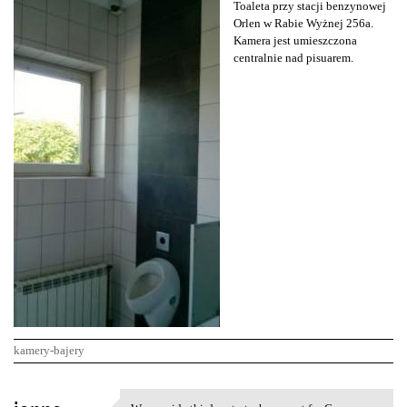
Toaleta przy stacji benzynowej
Orlen w Rabie Wyżnej 256a.
Kamera jest umieszczona
centralnie nad pisuarem.
kamery-bajery
K