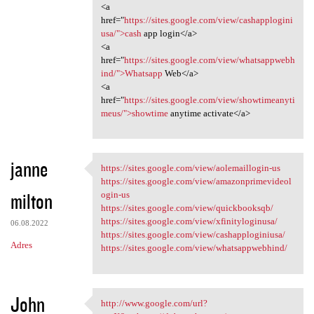
<a
href="
https://sites.google.com/view/cashapplogini
usa/">cash
app login</a>
<a
href="
https://sites.google.com/view/whatsappwebh
ind/">Whatsapp
Web</a>
<a
href="
https://sites.google.com/view/showtimeanyti
meus/">showtime
anytime activate</a>
janne
https://sites.google.com/view/aolemaillogin-us
https://sites.google.com/view
https://sites.google.com/view/amazonprimevideol
milton
ogin-us
https://sites.google.com/view/quickbooksqb/
https://sites.google.com/view/xfinityloginusa/
06.08.2022
https://sites.google.com/view/cashapploginiusa/
Adres
https://sites.google.com/view/whatsappwebhind/
John
http://www.google.com/url?
http://www.google.com/url?sa