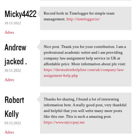
Micky4422
Record both in Timelogger for simple team
Record both in Timelogger for
management.
http://timelogger.io/
10.11.2022
Adres
Andrew
Nice post. Thank you for your contribution. I am a
Nice post. Thank you for your
professional academic writer and i am providing
jacked .
company law assignment help service in UK at
affordable price. More information about plz visit:
https://thestudenthelpline.com/uk/company-law-
30.11.2022
assignment-help.php
Adres
Robert
Thanks for sharing, I found a lot of interesting
Thanks for sharing, I found a
information here. A really good post, very thankful
Kelly
and helpful that you will write many more posts
like this one. This is such a amazing post.
https://www.myccpay.me
03.12.2022
Adres