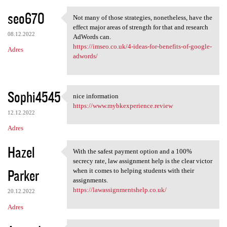
seo670
Not many of those strategies, nonetheless, have the
Not many of those strategies,
effect major areas of strength for that and research
08.12.2022
AdWords can.
https://imseo.co.uk/4-ideas-for-benefits-of-google-
Adres
adwords/
Sophi4545
nice information
nice information
https://www.mybkexperience.review
12.12.2022
Adres
Hazel
With the safest payment option and a 100%
With the safest payment
secrecy rate, law assignment help is the clear victor
Parker
when it comes to helping students with their
assignments.
https://lawassignmentshelp.co.uk/
20.12.2022
Adres