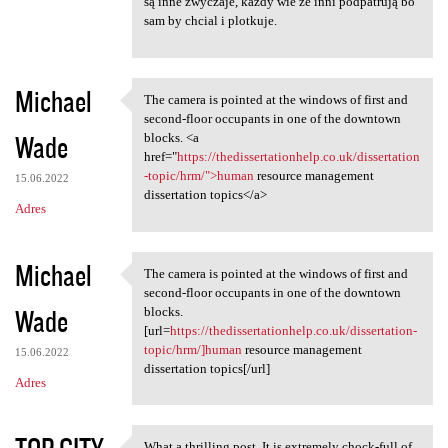
e
są inne zwyczaje, każdy wie że inni podpatrują bo
n
sam by chcial i plotkuje.
t
a
Michael
The camera is pointed at the windows of first and
r
The camera is pointed at the
second-floor occupants in one of the downtown
z
Wade
blocks. <a
href="
https://thedissertationhelp.co.uk/dissertation
e
-topic/hrm/">human
resource management
15.06.2022
dissertation topics</a>
Adres
Michael
The camera is pointed at the windows of first and
The camera is pointed at the
second-floor occupants in one of the downtown
Wade
blocks.
[url=
https://thedissertationhelp.co.uk/dissertation-
topic/hrm/]human
resource management
15.06.2022
dissertation topics[/url]
Adres
What a thrilling post. It is extremely chock-full of