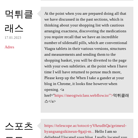
먹튀클
At the point when you are prepared doing all that
At the point when you are
we have discussed in the past sections, which is
래스
thinking about your shopping list with cautious
arranging exactness, discovering the medications
you require recall that we have an incredible
17.01.2023
number of sildenafil pills, which are conventional
Adres
Viagra tablets in their various versions, structures
and measurements and sending them to the
shopping basket, you will be diverted to the page
with your own subtleties. at the point when I have
time I will have returned to peruse much more,
Please keep up the When I take a gander at your
blog in Chrome, it looks fine however when
opening. <a
href="
https://meogtwiclass.webflow.io/">
먹튀클래
스</a>
스포츠
https://telescope.ac/totocri-yVAeudhQa/geimeul-
https://telescope.ac/totocri
hyangsangsikineun-9gaji-m...
Hello I am so
delighted I located your blog, I really located you