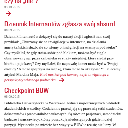
czy na „nie”?
03.10.2015
Dziennik Internautów zgłasza swój absurd
08.09.2015
Dziennik Internautów dołączył się do naszej akcji i zgłosił nam swój
przykład: „Oburzamy się na inwigilację w internecie, na działania
amerykańskich służb, ale co wiemy o inwigilacji na własnym podwórku?
Czy myślałeś, że gdy stoisz sobie pod blokiem, możesz być ciągle
obserwowany np. przez człowieka ze straży miejskiej, który siedzi przy
biurku i pije kawę? Czy myślałeś, ile naprawdę kamer może być w Twojej
okolicy? A może spojrzysz na mapkę, która może to ukazywać?”. Polecamy
artykuł Marcina Maja:
Ktoś nasikał pod kamerą, czyli inwigilacja z
perspektywy własnego podwórka
.
Checkpoint BUW
08.09.2015
Biblioteka Uniwersytecka w Warszawie. Jedna z najważniejszych bibliotek
akademickich w stolicy. Codziennie przewijają się przez nią setki studentów,
doktorantów i pracowników naukowych. Są również pasjonaci, samodzielni
badacze i warszawiacy, którzy poszukują niedostępnych gdzie indziej
pozycji. Wycieczka po mieście bez wizyty w BUW-ie też się nie liczy. W