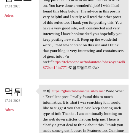
on. You have done a wonderful job! I wish I had
17.01.2023
found this blog before. The advice in this post is
Adres
very helpful and I surely will read the other posts
of this series too. Thank you for posting this. You
have a very good site, well constructed and very
interesting I have bookmarked you hopefully you
keep posting new stuff. Keep up the wonderful
work , I read few content on this site and I think
that your blog is very interesting and contains sets
of great info . <a
href="
https://telescope.ac/todamtoto/bhc4oyeh4d8
872sm14in77">
토담토담토토</a>
먹튀
먹튀
https://ghosttownmedia.sitey.me/
Wow, What
먹튀 https://ghosttownmedia
a Excellent post. I really found this to much
17.01.2023
informatics. It is what i was searching for.I would
like to suggest you that please keep sharing such
Adres
type of info.Thanks . I am continually hunting on
the web down articles that can help me. There is
clearly a great deal to think about this. I think you
made some great focuses in Features too. Continue