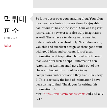
먹튀대
So lot to occur over your amazing blog. Your blog
So lot to occur over your
procures me a fantastic transaction of enjoyable..
피소
Salubrious lot beside the scene. Your web log isn't
just valuable however it is also truly imaginative
as well. There have a tendency to be very few
17.01.2023
individuals who can absolutely Nice information,
Adres
valuable and excellent design, as share good stuff
with good ideas and concepts, lots of great
information and inspiration, both of which I need,
thanks to offer such a helpful information here.
Astonishing learning and I get a kick out of the
chance to impart this sort of data to my
companions and expectation they like it they why
I . This is actually the kind of information I have
been trying to find. Thank you for writing this
information. <a
href="
https://frciclismro.cdhost.com/">
먹튀대피소
</a>