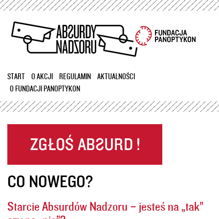
Przejdź
do
treści
START
O AKCJI
REGULAMIN
AKTUALNOŚCI
O FUNDACJI PANOPTYKON
CO NOWEGO?
Starcie Absurdów Nadzoru – jesteś na „tak”