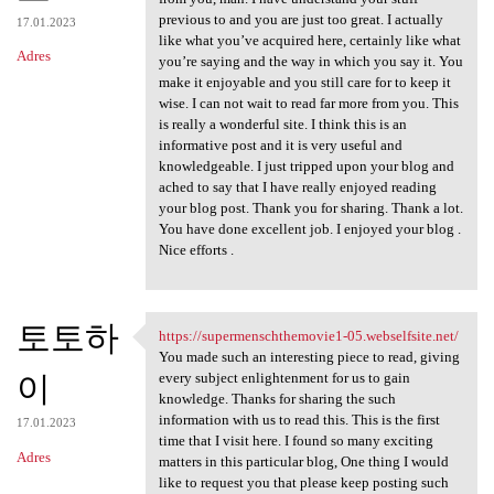
previous to and you are just too great. I actually
17.01.2023
like what you’ve acquired here, certainly like what
Adres
you’re saying and the way in which you say it. You
make it enjoyable and you still care for to keep it
wise. I can not wait to read far more from you. This
is really a wonderful site. I think this is an
informative post and it is very useful and
knowledgeable. I just tripped upon your blog and
ached to say that I have really enjoyed reading
your blog post. Thank you for sharing. Thank a lot.
You have done excellent job. I enjoyed your blog .
Nice efforts .
토토하
https://supermenschthemovie1-05.webselfsite.net/
https://supermenschthemovie1
You made such an interesting piece to read, giving
이
every subject enlightenment for us to gain
knowledge. Thanks for sharing the such
information with us to read this. This is the first
17.01.2023
time that I visit here. I found so many exciting
Adres
matters in this particular blog, One thing I would
like to request you that please keep posting such