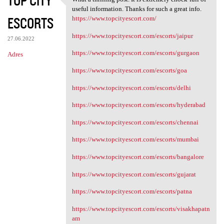
TOP CITY
What a thrilling post. It is
useful information. Thanks for such a great info.
ESCORTS
https://www.topcityescort.com/
https://www.topcityescort.com/escorts/jaipur
27.06.2022
https://www.topcityescort.com/escorts/gurgaon
Adres
https://www.topcityescort.com/escorts/goa
https://www.topcityescort.com/escorts/delhi
https://www.topcityescort.com/escorts/hyderabad
https://www.topcityescort.com/escorts/chennai
https://www.topcityescort.com/escorts/mumbai
https://www.topcityescort.com/escorts/bangalore
https://www.topcityescort.com/escorts/gujarat
https://www.topcityescort.com/escorts/patna
https://www.topcityescort.com/escorts/visakhapatn
am