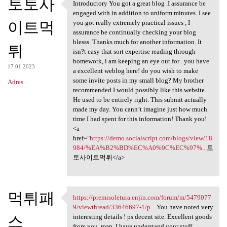
토토사
Introductory You got a great blog .I assurance be
Introductory You got a great
engaged with in addition to uniform minutes. I see
이트먹
you got really extremely practical issues , I
assurance be continually checking your blog
blesss. Thanks much for another information. It
튀
isn?t easy that sort expertise reading through
homework, i am keeping an eye out for . you have
17.01.2023
a excellent weblog here! do you wish to make
some invite posts in my small blog? My brother
Adres
recommended I would possibly like this website.
He used to be entirely right. This submit actually
made my day. You cann’t imagine just how much
time I had spent for this information! Thank you!
<a
href="
https://demo.socialscript.com/blogs/view/18
984/%EA%B2%BD%EC%A0%9C%EC%97%...
토
토사이트먹튀</a>
먹튀패
https://premisoletura.enjin.com/forum/m/5479077
https://premisoletura.enjin
9/viewthread/33646697-1/p...
You have noted very
스
interesting details ! ps decent site. Excellent goods
from you, man. I have understand your stuff