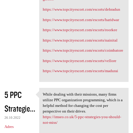
https://www.topcityescort.com/escorts/dehradun
https://www.topcityescort.com/escorts/haridwar
https://www.topcityescort.com/escorts/roorkee
https://www.topcityescort.com/escorts/nainital
https://www.topcityescort.com/escorts/coimbatore
https://www.topcityescort.com/escorts/vellore
https://www.topcityescort.com/escorts/madurai
5 PPC
While dealing with their missions, many firms
While dealing with their
utilize PPC organization programming, which is a
Strategie...
helpful method for changing the cost per
perspective on their drives.
https://imseo.co.uk/5-ppc-strategies-you-should-
26.10.2022
not-miss/
Adres