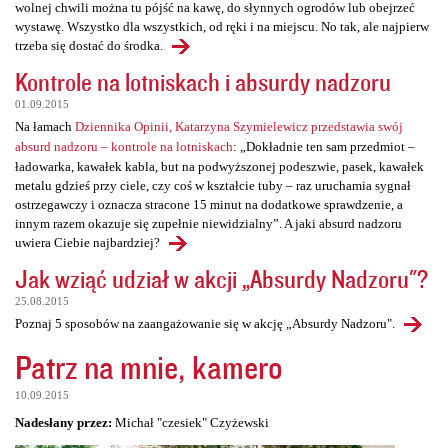
wolnej chwili można tu pójść na kawę, do słynnych ogrodów lub obejrzeć
wystawę. Wszystko dla wszystkich, od ręki i na miejscu. No tak, ale najpierw
trzeba się dostać do środka.
Kontrole na lotniskach i absurdy nadzoru
01.09.2015
Na łamach
Dziennika Opinii, Katarzyna Szymielewicz przedstawia swój
absurd nadzoru – kontrole na lotniskach
: „Dokładnie ten sam przedmiot –
ładowarka, kawałek kabla, but na podwyższonej podeszwie, pasek, kawałek
metalu gdzieś przy ciele, czy coś w kształcie tuby – raz uruchamia sygnał
ostrzegawczy i oznacza stracone 15 minut na dodatkowe sprawdzenie, a
innym razem okazuje się zupełnie niewidzialny”. A jaki absurd nadzoru
uwiera Ciebie najbardziej?
Jak wziąć udział w akcji „Absurdy Nadzoru"?
25.08.2015
Poznaj 5 sposobów na zaangażowanie się w akcję „Absurdy Nadzoru".
Patrz na mnie, kamero
10.09.2015
Nadesłany przez:
Michał "czesiek" Czyżewski