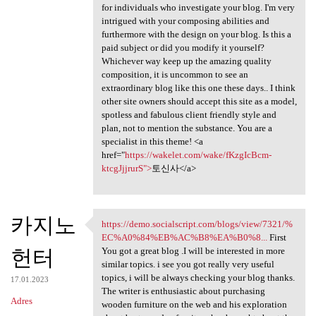
for individuals who investigate your blog. I'm very
intrigued with your composing abilities and
furthermore with the design on your blog. Is this a
paid subject or did you modify it yourself?
Whichever way keep up the amazing quality
composition, it is uncommon to see an
extraordinary blog like this one these days.. I think
other site owners should accept this site as a model,
spotless and fabulous client friendly style and
plan, not to mention the substance. You are a
specialist in this theme! <a
href="
https://wakelet.com/wake/fKzgIcBcm-
ktcgJjjrurS">
토신사</a>
카지노
https://demo.socialscript.com/blogs/view/7321/%
https://demo.socialscript.com
EC%A0%84%EB%AC%B8%EA%B0%8...
First
헌터
You got a great blog .I will be interested in more
similar topics. i see you got really very useful
topics, i will be always checking your blog thanks.
17.01.2023
The writer is enthusiastic about purchasing
Adres
wooden furniture on the web and his exploration