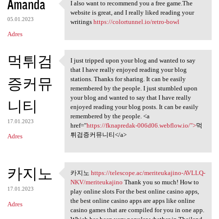
Amanda
I also want to recommend you a free game.The
I also want to recommend you
website is great, and I really liked reading your
05.01.2023
writings
https://colortunnel.io/retro-bowl
Adres
먹튀검
I just tripped upon your blog and wanted to say
I just tripped upon your blog
that I have really enjoyed reading your blog
증커뮤
stations. Thanks for sharing. It can be easily
remembered by the people. I just stumbled upon
your blog and wanted to say that I have really
니티
enjoyed reading your blog posts. It can be easily
remembered by the people. <a
17.01.2023
href="
https://fknapredak-006d06.webflow.io/">
먹
튀검증커뮤니티</a>
Adres
카지노
카지노
https://telescope.ac/meriteukajino-AVLLQ-
카지노 https://telescope.ac
NKV/meriteukajino
Thank you so much! How to
17.01.2023
play online slots For the best online casino apps,
the best online casino apps are apps like online
Adres
casino games that are compiled for you in one app.