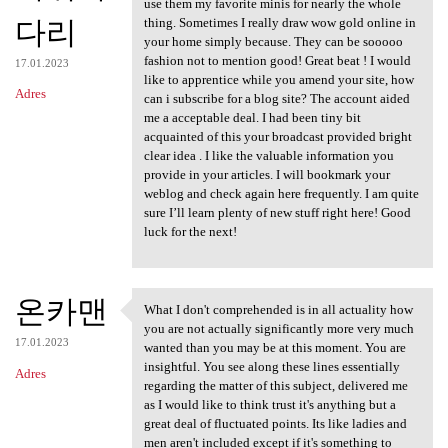
use them my favorite minis for nearly the whole
다리
thing. Sometimes I really draw wow gold online in
your home simply because. They can be sooooo
fashion not to mention good! Great beat ! I would
17.01.2023
like to apprentice while you amend your site, how
Adres
can i subscribe for a blog site? The account aided
me a acceptable deal. I had been tiny bit
acquainted of this your broadcast provided bright
clear idea . I like the valuable information you
provide in your articles. I will bookmark your
weblog and check again here frequently. I am quite
sure I’ll learn plenty of new stuff right here! Good
luck for the next!
온카맨
What I don't comprehended is in all actuality how
What I don't comprehended is
you are not actually significantly more very much
17.01.2023
wanted than you may be at this moment. You are
insightful. You see along these lines essentially
Adres
regarding the matter of this subject, delivered me
as I would like to think trust it's anything but a
great deal of fluctuated points. Its like ladies and
men aren't included except if it's something to