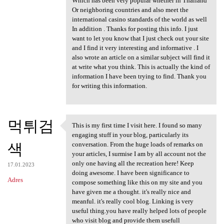
Which has been very popular whether in Thailand
Or neighboring countries and also meet the
international casino standards of the world as well
In addition . Thanks for posting this info. I just
want to let you know that I just check out your site
and I find it very interesting and informative . I
also wrote an article on a similar subject will find it
at write what you think. This is actually the kind of
information I have been trying to find. Thank you
for writing this information.
먹튀검
This is my first time I visit here. I found so many
This is my first time I visit
engaging stuff in your blog, particularly its
색
conversation. From the huge loads of remarks on
your articles, I surmise I am by all account not the
only one having all the recreation here! Keep
17.01.2023
doing awesome. I have been significance to
Adres
compose something like this on my site and you
have given me a thought. it's really nice and
meanful. it's really cool blog. Linking is very
useful thing.you have really helped lots of people
who visit blog and provide them usefull