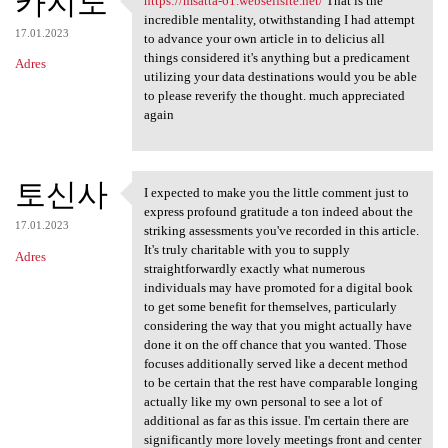
카지노
https://msatta-61.webselfsite.net/
That is the
https://msatta-61.webselfsite
incredible mentality, otwithstanding I had attempt
17.01.2023
to advance your own article in to delicius all
things considered it's anything but a predicament
Adres
utilizing your data destinations would you be able
to please reverify the thought. much appreciated
again
토신사
I expected to make you the little comment just to
I expected to make you the
express profound gratitude a ton indeed about the
17.01.2023
striking assessments you've recorded in this article.
It's truly charitable with you to supply
Adres
straightforwardly exactly what numerous
individuals may have promoted for a digital book
to get some benefit for themselves, particularly
considering the way that you might actually have
done it on the off chance that you wanted. Those
focuses additionally served like a decent method
to be certain that the rest have comparable longing
actually like my own personal to see a lot of
additional as far as this issue. I'm certain there are
significantly more lovely meetings front and center