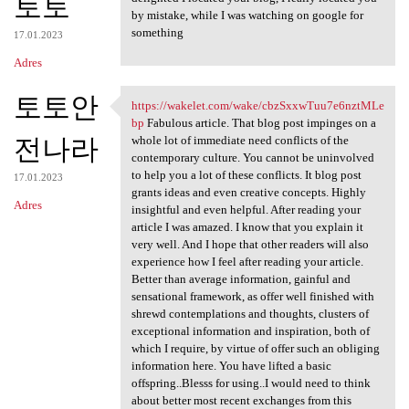
토토
by mistake, while I was watching on google for
something
17.01.2023
Adres
토토안
https://wakelet.com/wake/cbzSxxwTuu7e6nztMLe
https://wakelet.com/wake
bp
Fabulous article. That blog post impinges on a
전나라
whole lot of immediate need conflicts of the
contemporary culture. You cannot be uninvolved
to help you a lot of these conflicts. It blog post
17.01.2023
grants ideas and even creative concepts. Highly
Adres
insightful and even helpful. After reading your
article I was amazed. I know that you explain it
very well. And I hope that other readers will also
experience how I feel after reading your article.
Better than average information, gainful and
sensational framework, as offer well finished with
shrewd contemplations and thoughts, clusters of
exceptional information and inspiration, both of
which I require, by virtue of offer such an obliging
information here. You have lifted a basic
offspring..Blesss for using..I would need to think
about better most recent exchanges from this