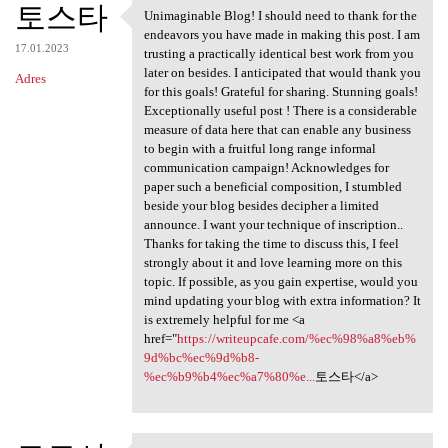
토스타
Unimaginable Blog! I should need to thank for the
Unimaginable Blog! I should
endeavors you have made in making this post. I am
17.01.2023
trusting a practically identical best work from you
later on besides. I anticipated that would thank you
Adres
for this goals! Grateful for sharing. Stunning goals!
Exceptionally useful post ! There is a considerable
measure of data here that can enable any business
to begin with a fruitful long range informal
communication campaign! Acknowledges for
paper such a beneficial composition, I stumbled
beside your blog besides decipher a limited
announce. I want your technique of inscription..
Thanks for taking the time to discuss this, I feel
strongly about it and love learning more on this
topic. If possible, as you gain expertise, would you
mind updating your blog with extra information? It
is extremely helpful for me <a
href="
https://writeupcafe.com/%ec%98%a8%eb%
9d%bc%ec%9d%b8-
%ec%b9%b4%ec%a7%80%e...
토스타</a>