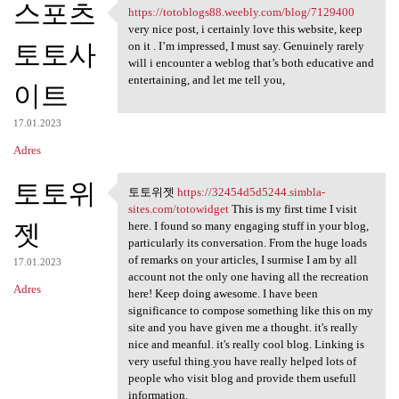
스포츠
https://totoblogs88.weebly.com/blog/7129400
https://totoblogs88.weebly
very nice post, i certainly love this website, keep
토토사
on it . I’m impressed, I must say. Genuinely rarely
will i encounter a weblog that’s both educative and
entertaining, and let me tell you,
이트
17.01.2023
Adres
토토위
토토위젯
https://32454d5d5244.simbla-
토토위젯 https://32454d5d5244
sites.com/totowidget
This is my first time I visit
젯
here. I found so many engaging stuff in your blog,
particularly its conversation. From the huge loads
of remarks on your articles, I surmise I am by all
17.01.2023
account not the only one having all the recreation
Adres
here! Keep doing awesome. I have been
significance to compose something like this on my
site and you have given me a thought. it's really
nice and meanful. it's really cool blog. Linking is
very useful thing.you have really helped lots of
people who visit blog and provide them usefull
information.