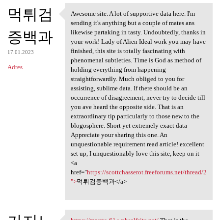
먹튀검
Awesome site. A lot of supportive data here. I'm
Awesome site. A lot of
sending it's anything but a couple of mates ans
증백과
likewise partaking in tasty. Undoubtedly, thanks in
your work! Lady of Alien Ideal work you may have
finished, this site is totally fascinating with
17.01.2023
phenomenal subtleties. Time is God as method of
Adres
holding everything from happening
straightforwardly. Much obliged to you for
assisting, sublime data. If there should be an
occurrence of disagreement, never try to decide till
you ave heard the opposite side. That is an
extraordinary tip particularly to those new to the
blogosphere. Short yet extremely exact data
Appreciate your sharing this one. An
unquestionable requirement read article! excellent
set up, I unquestionably love this site, keep on it
<a
href="
https://scottchasserot.freeforums.net/thread/2
">
먹튀검증백과</a>