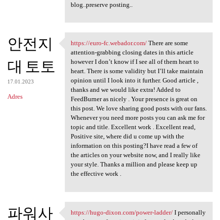
blog..preserve posting..
안전지
https://euro-fc.webador.com/
There are some
https://euro-fc.webador.com/
attention-grabbing closing dates in this article
대 토토
however I don’t know if I see all of them heart to
heart. There is some validity but I’ll take maintain
opinion until I look into it further. Good article ,
17.01.2023
thanks and we would like extra! Added to
Adres
FeedBurner as nicely . Your presence is great on
this post. We love sharing good posts with our fans.
Whenever you need more posts you can ask me for
topic and title. Excellent work . Excellent read,
Positive site, where did u come up with the
information on this posting?I have read a few of
the articles on your website now, and I really like
your style. Thanks a million and please keep up
the effective work .
파워사
https://hugo-dixon.com/power-ladder/
I personally
https://hugo-dixon.com/power