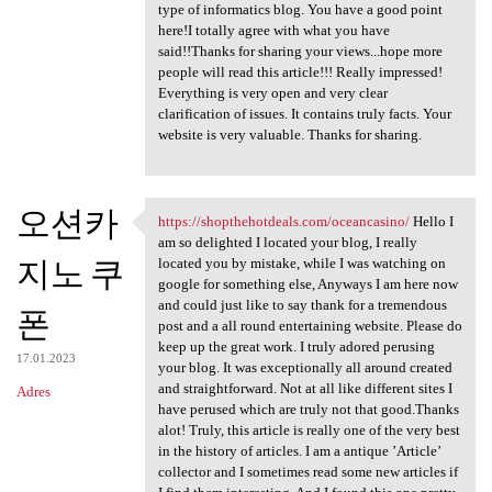
type of informatics blog. You have a good point
here!I totally agree with what you have
said!!Thanks for sharing your views...hope more
people will read this article!!! Really impressed!
Everything is very open and very clear
clarification of issues. It contains truly facts. Your
website is very valuable. Thanks for sharing.
오션카
https://shopthehotdeals.com/oceancasino/
Hello I
https://shopthehotdeals.com
am so delighted I located your blog, I really
지노 쿠
located you by mistake, while I was watching on
google for something else, Anyways I am here now
and could just like to say thank for a tremendous
폰
post and a all round entertaining website. Please do
keep up the great work. I truly adored perusing
17.01.2023
your blog. It was exceptionally all around created
and straightforward. Not at all like different sites I
Adres
have perused which are truly not that good.Thanks
alot! Truly, this article is really one of the very best
in the history of articles. I am a antique ’Article’
collector and I sometimes read some new articles if