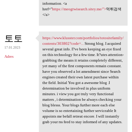
information. <a
href="
https://meogtwisearch.sitey.me/">
먹튀검색
</a>
토토
https://www.klusster.com/portfolios/totositefamily/
https://www.klusster.com
contents/303802?code=...
Strong blog. I acquired
17.01.2023
several great info. I?ve been keeping an eye fixed
on this technology for a few time. It?utes attention-
Adres
grabbing the means it retains completely different,
yet many of the first components remain constant.
have you observed a lot amendment since Search
engines created their own latest purchase within
the field. Initial You got a awesome blog .I
determination be involved in plus uniform
minutes. i view you got truly very functional
matters , i determination be always checking your
blog blesss. Your blogs further more each else
volume is so entertaining further serviceable It
appoints me befall retreat encore. I will instantly
grab your rss feed to stay informed of any updates.