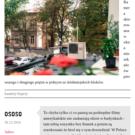
Ka
mer
a
skie
row
ana
w
okn
a
mie
szk
ańc
ów
pier
wszego i drugiego piętra w jednym ze śródmiejskich bloków.
kamery-bajery
K
ososo
To chyba tylko ci co patrzą na podrzędne filmy
To chyba tylko ci co patrzą
o
amerykańskie nie zasłaniają okien w budynkach -
30.12.2016
m
tam robią wszystko bez firanek a potem są
zszokowani że ktoś się o tym dowiedział. W Polsce
Adres