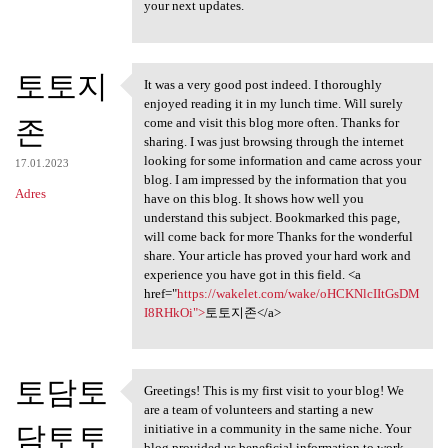
your next updates.
토토지
It was a very good post indeed. I thoroughly
It was a very good post
enjoyed reading it in my lunch time. Will surely
존
come and visit this blog more often. Thanks for
sharing. I was just browsing through the internet
looking for some information and came across your
17.01.2023
blog. I am impressed by the information that you
Adres
have on this blog. It shows how well you
understand this subject. Bookmarked this page,
will come back for more Thanks for the wonderful
share. Your article has proved your hard work and
experience you have got in this field. <a
href="
https://wakelet.com/wake/oHCKNlcIItGsDM
I8RHkOi">
토토지존</a>
토담토
Greetings! This is my first visit to your blog! We
Greetings! This is my first
are a team of volunteers and starting a new
담토토
initiative in a community in the same niche. Your
blog provided us beneficial information to work