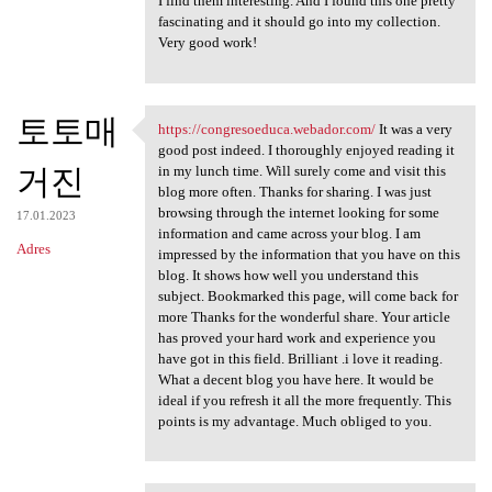
I find them interesting. And I found this one pretty
fascinating and it should go into my collection.
Very good work!
토토매
https://congresoeduca.webador.com/
It was a very
https://congresoeduca.webador
good post indeed. I thoroughly enjoyed reading it
거진
in my lunch time. Will surely come and visit this
blog more often. Thanks for sharing. I was just
browsing through the internet looking for some
17.01.2023
information and came across your blog. I am
Adres
impressed by the information that you have on this
blog. It shows how well you understand this
subject. Bookmarked this page, will come back for
more Thanks for the wonderful share. Your article
has proved your hard work and experience you
have got in this field. Brilliant .i love it reading.
What a decent blog you have here. It would be
ideal if you refresh it all the more frequently. This
points is my advantage. Much obliged to you.