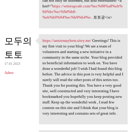
can not only be informed, but also entertained! <a
href="
https://writeupcafe.com/%ec%98%a8%eb%
9d%bc%ec%9d%b8-
%eb%b0%94%ec%b9%b4%e...
토토궁</a>
모두의
https://anniemayhem.sitey.me/
Greetings! This is
https://anniemayhem.sitey.me/
my first visit to your blog! We are a team of
토토
volunteers and starting a new initiative in a
community in the same niche. Your blog provided
us beneficial information to work on. You have
17.01.2023
done a wonderful job! I wish I had found this blog
Adres
before. The advice in this post is very helpful and I
surely will read the other posts of this series too.
Thank you for posting this. You have a very good
site, well constructed and very interesting I have
bookmarked you hopefully you keep posting new
stuff. Keep up the wonderful work , I read few
content on this site and I think that your blog is
very interesting and contains sets of great info .