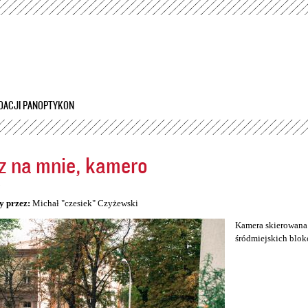
Przejdź
do
treści
DACJI PANOPTYKON
z na mnie, kamero
5
y przez:
Michał "czesiek" Czyżewski
Kamera skierowana 
śródmiejskich blok