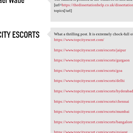
The camera is pointed at the
[url=
https://thedissertationhelp.co.uk/dissertat
2
topics[/url]
CITY ESCORTS
What a thrilling post. It is extremely chock-full o
What a thrilling post. It is
https://www.topcityescort.com/
2
https://www.topcityescort.com/escorts/jaipur
https://www.topcityescort.com/escorts/gurgaon
https://www.topcityescort.com/escorts/goa
https://www.topcityescort.com/escorts/delhi
https://www.topcityescort.com/escorts/hyderaba
https://www.topcityescort.com/escorts/chennai
https://www.topcityescort.com/escorts/mumbai
https://www.topcityescort.com/escorts/bangalore
https://www.topcityescort.com/escorts/gujarat