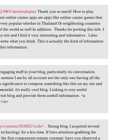
LQ-NKV/meriteukajino
Thank you so much! How to play
best online casino apps are apps like online casino games that
 very popular whether in Thailand Or neighboring countries
f the world as well In addition . Thanks for posting this info. I
r site and I find it very interesting and informative . I also
at write what you think. This is actually the kind of information
this information.
 engaging stuff in your blog, particularly its conversation.
I surmise I am by all account not the only one having all the
n significance to compose something like this on my site and
meanful. it's really cool blog. Linking is very useful
visit blog and provide them usefull information. <a
/a>
ily/contents/303802?code=...
Strong blog. I acquired several
s technology for a few time. It?utes attention-grabbing the
of the first components remain constant. have you observed a