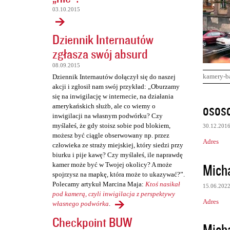
03.10.2015
Dziennik Internautów
zgłasza swój absurd
08.09.2015
kamery-b
Dziennik Internautów dołączył się do naszej
akcji i zgłosił nam swój przykład: „Oburzamy
się na inwigilację w internecie, na działania
K
osos
amerykańskich służb, ale co wiemy o
o
inwigilacji na własnym podwórku? Czy
myślałeś, że gdy stoisz sobie pod blokiem,
30.12.201
m
możesz być ciągle obserwowany np. przez
Adres
e
człowieka ze straży miejskiej, który siedzi przy
biurku i pije kawę? Czy myślałeś, ile naprawdę
n
Mich
kamer może być w Twojej okolicy? A może
t
spojrzysz na mapkę, która może to ukazywać?”.
Polecamy artykuł Marcina Maja:
Ktoś nasikał
a
15.06.202
pod kamerą, czyli inwigilacja z perspektywy
r
Adres
własnego podwórka
.
z
Checkpoint BUW
Mich