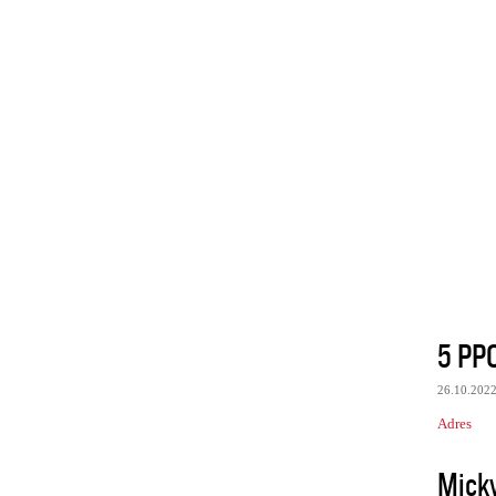
5 PPC
26.10.202
Adres
Mick