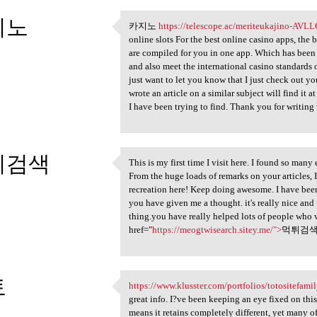
지노
카지노
https://telescope.ac/meriteukajino-AVL
카지노 https://telescope.ac
online slots For the best online casino apps, the 
3
are compiled for you in one app. Which has been
and also meet the international casino standards o
just want to let you know that I just check out you
wrote an article on a similar subject will find it 
I have been trying to find. Thank you for writing 
튀검색
This is my first time I visit here. I found so many
This is my first time I visit
From the huge loads of remarks on your articles, 
3
recreation here! Keep doing awesome. I have bee
you have given me a thought. it's really nice and 
thing.you have really helped lots of people who 
href="
https://meogtwisearch.sitey.me/">
먹튀검색<
토
https://www.klusster.com/portfolios/totositefam
https://www.klusster.com
great info. I?ve been keeping an eye fixed on thi
3
means it retains completely different, yet many 