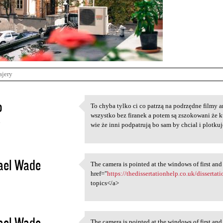
ajery
o
To chyba tylko ci co patrzą na podrzędne filmy 
To chyba tylko ci co patrzą
wszystko bez firanek a potem są zszokowani że k
6
wie że inni podpatrują bo sam by chcial i plotkuj
ael Wade
The camera is pointed at the windows of first an
The camera is pointed at the
href="
https://thedissertationhelp.co.uk/disserta
2
topics</a>
ael Wade
The camera is pointed at the windows of first an