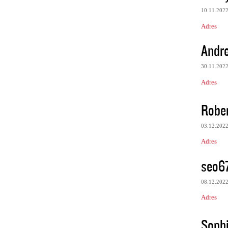
10.11.202
Adres
Andre
30.11.202
Adres
Rober
03.12.202
Adres
seo6
08.12.202
Adres
Soph