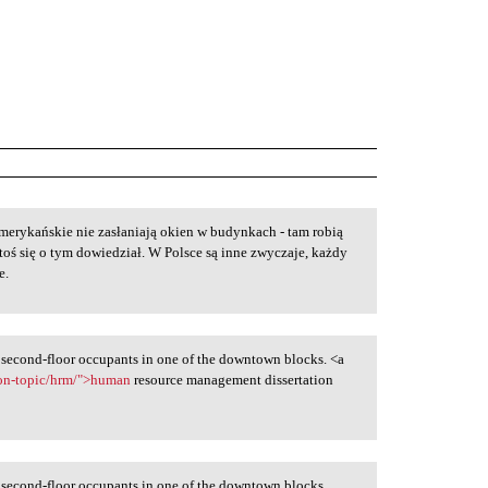
amerykańskie nie zasłaniają okien w budynkach - tam robią
toś się o tym dowiedział. W Polsce są inne zwyczaje, każdy
e.
d second-floor occupants in one of the downtown blocks. <a
tion-topic/hrm/">human
resource management dissertation
d second-floor occupants in one of the downtown blocks.