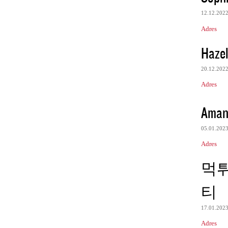
12.12.202
Adres
Hazel
20.12.202
Adres
Aman
05.01.202
Adres
먹
티
17.01.202
Adres