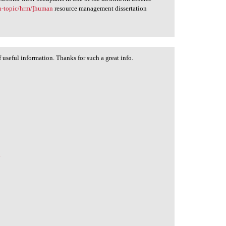
ion-topic/hrm/]human
resource management dissertation
f useful information. Thanks for such a great info.
d