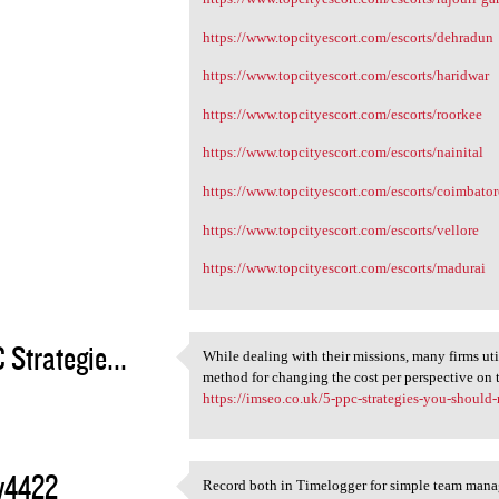
https://www.topcityescort.com/escorts/dehradun
https://www.topcityescort.com/escorts/haridwar
https://www.topcityescort.com/escorts/roorkee
https://www.topcityescort.com/escorts/nainital
https://www.topcityescort.com/escorts/coimbator
https://www.topcityescort.com/escorts/vellore
https://www.topcityescort.com/escorts/madurai
 Strategie...
While dealing with their missions, many firms ut
While dealing with their
method for changing the cost per perspective on t
2
https://imseo.co.uk/5-ppc-strategies-you-should-
y4422
Record both in Timelogger for simple team man