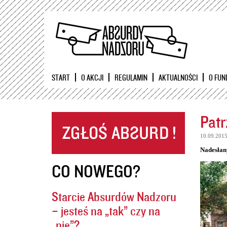
START
O AKCJI
REGULAMIN
AKTUALNOŚCI
O FUN
Patr
10.09.201
Nadesłan
CO NOWEGO?
Starcie Absurdów Nadzoru
– jesteś na „tak” czy na
„nie”?