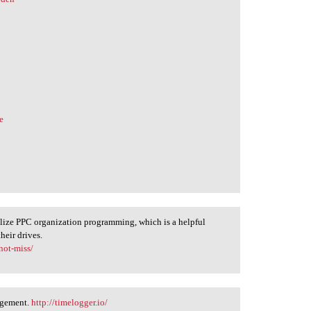
e
ilize PPC organization programming, which is a helpful
heir drives.
not-miss/
agement.
http://timelogger.io/