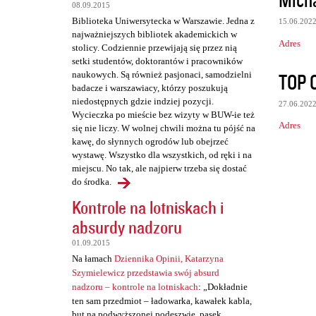
e
08.09.2015
Biblioteka Uniwersytecka w Warszawie. Jedna z
15.06.202
najważniejszych bibliotek akademickich w
Adres
stolicy. Codziennie przewijają się przez nią
setki studentów, doktorantów i pracowników
TOP 
naukowych. Są również pasjonaci, samodzielni
badacze i warszawiacy, którzy poszukują
niedostępnych gdzie indziej pozycji.
27.06.202
Wycieczka po mieście bez wizyty w BUW-ie też
Adres
się nie liczy. W wolnej chwili można tu pójść na
kawę, do słynnych ogrodów lub obejrzeć
wystawę. Wszystko dla wszystkich, od ręki i na
miejscu. No tak, ale najpierw trzeba się dostać
do środka.
Kontrole na lotniskach i
absurdy nadzoru
01.09.2015
Na łamach
Dziennika Opinii, Katarzyna
Szymielewicz przedstawia swój absurd
nadzoru – kontrole na lotniskach
: „Dokładnie
ten sam przedmiot – ładowarka, kawałek kabla,
but na podwyższonej podeszwie, pasek,