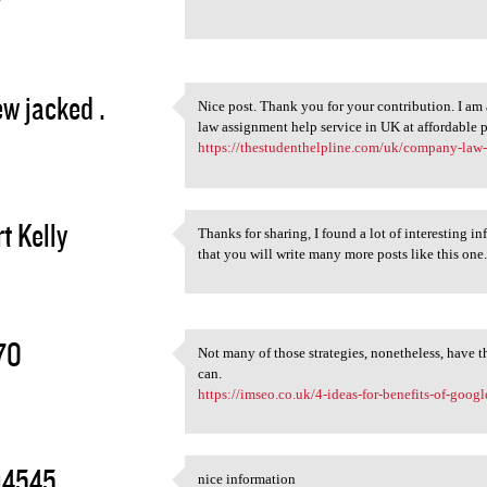
Record both in Timelogger for
2
w jacked .
Nice post. Thank you for your contribution. I a
Nice post. Thank you for your
law assignment help service in UK at affordable p
2
https://thestudenthelpline.com/uk/company-law
t Kelly
Thanks for sharing, I found a lot of interesting i
Thanks for sharing, I found a
that you will write many more posts like this one
2
70
Not many of those strategies, nonetheless, have t
Not many of those strategies,
can.
2
https://imseo.co.uk/4-ideas-for-benefits-of-goog
i4545
nice information