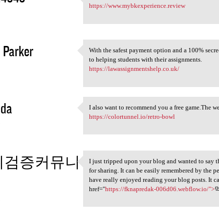
nice information
https://www.mybkexperience.review
2
 Parker
With the safest payment option and a 100% secrec
With the safest payment
to helping students with their assignments.
2
https://lawassignmentshelp.co.uk/
da
I also want to recommend you a free game.The webs
I also want to recommend you
https://colortunnel.io/retro-bowl
3
튀검증커뮤니
I just tripped upon your blog and wanted to say t
I just tripped upon your blog
for sharing. It can be easily remembered by the p
have really enjoyed reading your blog posts. It 
href="
https://fknapredak-006d06.webflow.io/">
3