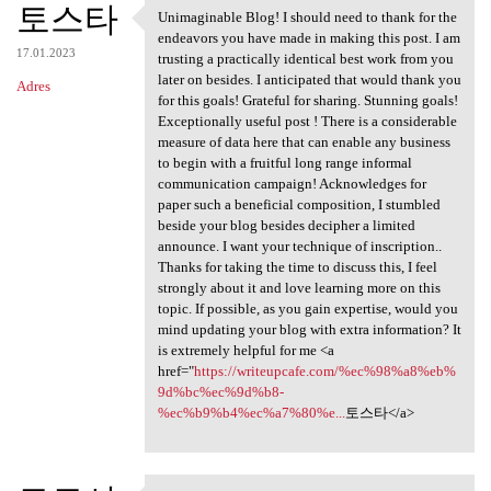
토스타
Unimaginable Blog! I should need to thank for the
Unimaginable Blog! I should
endeavors you have made in making this post. I am
17.01.2023
trusting a practically identical best work from you
later on besides. I anticipated that would thank you
Adres
for this goals! Grateful for sharing. Stunning goals!
Exceptionally useful post ! There is a considerable
measure of data here that can enable any business
to begin with a fruitful long range informal
communication campaign! Acknowledges for
paper such a beneficial composition, I stumbled
beside your blog besides decipher a limited
announce. I want your technique of inscription..
Thanks for taking the time to discuss this, I feel
strongly about it and love learning more on this
topic. If possible, as you gain expertise, would you
mind updating your blog with extra information? It
is extremely helpful for me <a
href="
https://writeupcafe.com/%ec%98%a8%eb%
9d%bc%ec%9d%b8-
%ec%b9%b4%ec%a7%80%e...
토스타</a>