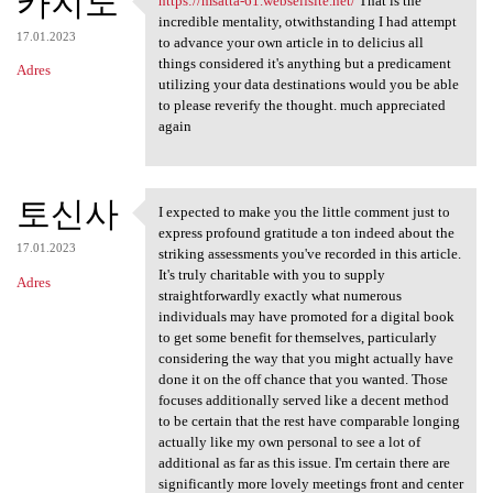
카지노
https://msatta-61.webselfsite.net/
That is the
https://msatta-61.webselfsite
incredible mentality, otwithstanding I had attempt
17.01.2023
to advance your own article in to delicius all
things considered it's anything but a predicament
Adres
utilizing your data destinations would you be able
to please reverify the thought. much appreciated
again
토신사
I expected to make you the little comment just to
I expected to make you the
express profound gratitude a ton indeed about the
17.01.2023
striking assessments you've recorded in this article.
It's truly charitable with you to supply
Adres
straightforwardly exactly what numerous
individuals may have promoted for a digital book
to get some benefit for themselves, particularly
considering the way that you might actually have
done it on the off chance that you wanted. Those
focuses additionally served like a decent method
to be certain that the rest have comparable longing
actually like my own personal to see a lot of
additional as far as this issue. I'm certain there are
significantly more lovely meetings front and center