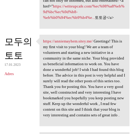
can not only be informed, but also entertained! <a
href="
https://writeupcafe.com/%ec%98%a8%eb%
9d%bc%ec%9d%b8-
%eb%b0%94%ec%b9%b4%e...
토토궁</a>
모두의
https://anniemayhem.sitey.me/
Greetings! This is
https://anniemayhem.sitey.me/
my first visit to your blog! We are a team of
토토
volunteers and starting a new initiative in a
community in the same niche. Your blog provided
us beneficial information to work on. You have
17.01.2023
done a wonderful job! I wish I had found this blog
Adres
before. The advice in this post is very helpful and I
surely will read the other posts of this series too.
Thank you for posting this. You have a very good
site, well constructed and very interesting I have
bookmarked you hopefully you keep posting new
stuff. Keep up the wonderful work , I read few
content on this site and I think that your blog is
very interesting and contains sets of great info .