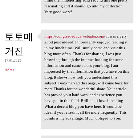
I find them interesting. And I found this one pretty
fascinating and it should go into my collection.
Very good work!
토토매
https://congresoeduca.webador.com/
It was a very
https://congresoeduca.webador
good post indeed. I thoroughly enjoyed reading it
거진
in my lunch time. Will surely come and visit this
blog more often. Thanks for sharing. I was just
browsing through the internet looking for some
17.01.2023
information and came across your blog. I am
Adres
impressed by the information that you have on this
blog. It shows how well you understand this
subject. Bookmarked this page, will come back for
more Thanks for the wonderful share. Your article
has proved your hard work and experience you
have got in this field. Brilliant .i love it reading.
What a decent blog you have here. It would be
ideal if you refresh it all the more frequently. This
points is my advantage. Much obliged to you.