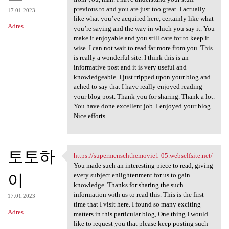
previous to and you are just too great. I actually
17.01.2023
like what you’ve acquired here, certainly like what
Adres
you’re saying and the way in which you say it. You
make it enjoyable and you still care for to keep it
wise. I can not wait to read far more from you. This
is really a wonderful site. I think this is an
informative post and it is very useful and
knowledgeable. I just tripped upon your blog and
ached to say that I have really enjoyed reading
your blog post. Thank you for sharing. Thank a lot.
You have done excellent job. I enjoyed your blog .
Nice efforts .
토토하
https://supermenschthemovie1-05.webselfsite.net/
https://supermenschthemovie1
You made such an interesting piece to read, giving
이
every subject enlightenment for us to gain
knowledge. Thanks for sharing the such
information with us to read this. This is the first
17.01.2023
time that I visit here. I found so many exciting
Adres
matters in this particular blog, One thing I would
like to request you that please keep posting such