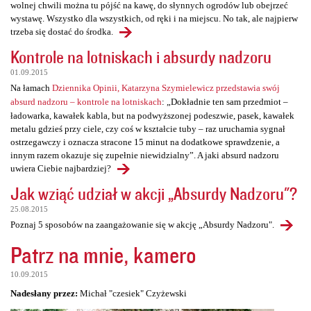
wolnej chwili można tu pójść na kawę, do słynnych ogrodów lub obejrzeć
wystawę. Wszystko dla wszystkich, od ręki i na miejscu. No tak, ale najpierw
trzeba się dostać do środka.
Kontrole na lotniskach i absurdy nadzoru
01.09.2015
Na łamach
Dziennika Opinii, Katarzyna Szymielewicz przedstawia swój
absurd nadzoru – kontrole na lotniskach
: „Dokładnie ten sam przedmiot –
ładowarka, kawałek kabla, but na podwyższonej podeszwie, pasek, kawałek
metalu gdzieś przy ciele, czy coś w kształcie tuby – raz uruchamia sygnał
ostrzegawczy i oznacza stracone 15 minut na dodatkowe sprawdzenie, a
innym razem okazuje się zupełnie niewidzialny”. A jaki absurd nadzoru
uwiera Ciebie najbardziej?
Jak wziąć udział w akcji „Absurdy Nadzoru"?
25.08.2015
Poznaj 5 sposobów na zaangażowanie się w akcję „Absurdy Nadzoru".
Patrz na mnie, kamero
10.09.2015
Nadesłany przez:
Michał "czesiek" Czyżewski