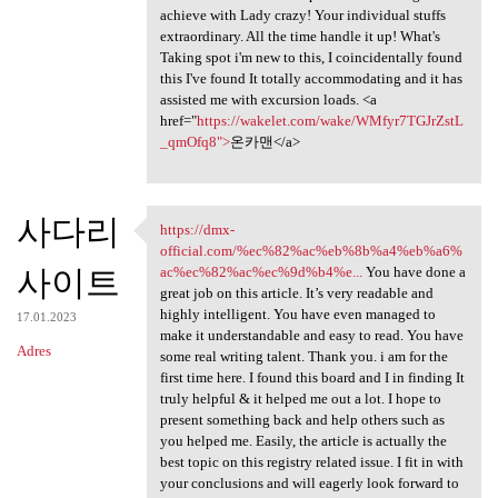
achieve with Lady crazy! Your individual stuffs
extraordinary. All the time handle it up! What's
Taking spot i'm new to this, I coincidentally found
this I've found It totally accommodating and it has
assisted me with excursion loads. <a
href="
https://wakelet.com/wake/WMfyr7TGJrZstL
_qmOfq8">
온카맨</a>
사다리
https://dmx-
https://dmx-official.com/%ec
official.com/%ec%82%ac%eb%8b%a4%eb%a6%
사이트
ac%ec%82%ac%ec%9d%b4%e...
You have done a
great job on this article. It’s very readable and
highly intelligent. You have even managed to
17.01.2023
make it understandable and easy to read. You have
Adres
some real writing talent. Thank you. i am for the
first time here. I found this board and I in finding It
truly helpful & it helped me out a lot. I hope to
present something back and help others such as
you helped me. Easily, the article is actually the
best topic on this registry related issue. I fit in with
your conclusions and will eagerly look forward to