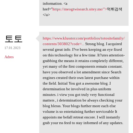
information. <a
href="
https://meogtwisearch.sitey.me/">
먹튀검색
</a>
토토
https://www.klusster.com/portfolios/totositefamily/
https://www.klusster.com
contents/303802?code=...
Strong blog. I acquired
17.01.2023
several great info. I?ve been keeping an eye fixed
on this technology for a few time. It?utes attention-
Adres
grabbing the means it retains completely different,
yet many of the first components remain constant.
have you observed a lot amendment since Search
engines created their own latest purchase within
the field. Initial You got a awesome blog .I
determination be involved in plus uniform
minutes. i view you got truly very functional
matters , i determination be always checking your
blog blesss. Your blogs further more each else
volume is so entertaining further serviceable It
appoints me befall retreat encore. I will instantly
grab your rss feed to stay informed of any updates.