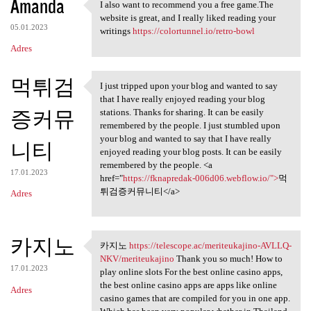
Amanda
I also want to recommend you a free game.The
I also want to recommend you
website is great, and I really liked reading your
05.01.2023
writings
https://colortunnel.io/retro-bowl
Adres
먹튀검
I just tripped upon your blog and wanted to say
I just tripped upon your blog
that I have really enjoyed reading your blog
증커뮤
stations. Thanks for sharing. It can be easily
remembered by the people. I just stumbled upon
your blog and wanted to say that I have really
니티
enjoyed reading your blog posts. It can be easily
remembered by the people. <a
17.01.2023
href="
https://fknapredak-006d06.webflow.io/">
먹
튀검증커뮤니티</a>
Adres
카지노
카지노
https://telescope.ac/meriteukajino-AVLLQ-
카지노 https://telescope.ac
NKV/meriteukajino
Thank you so much! How to
17.01.2023
play online slots For the best online casino apps,
the best online casino apps are apps like online
Adres
casino games that are compiled for you in one app.