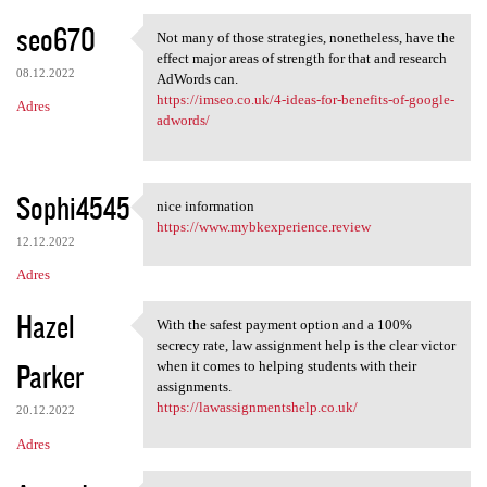
seo670
Not many of those strategies, nonetheless, have the
Not many of those strategies,
effect major areas of strength for that and research
08.12.2022
AdWords can.
https://imseo.co.uk/4-ideas-for-benefits-of-google-
Adres
adwords/
Sophi4545
nice information
nice information
https://www.mybkexperience.review
12.12.2022
Adres
Hazel
With the safest payment option and a 100%
With the safest payment
secrecy rate, law assignment help is the clear victor
Parker
when it comes to helping students with their
assignments.
https://lawassignmentshelp.co.uk/
20.12.2022
Adres