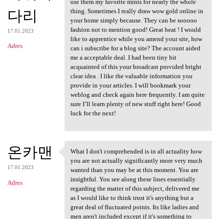
use them my favorite minis for nearly the whole
다리
thing. Sometimes I really draw wow gold online in
your home simply because. They can be sooooo
fashion not to mention good! Great beat ! I would
17.01.2023
like to apprentice while you amend your site, how
Adres
can i subscribe for a blog site? The account aided
me a acceptable deal. I had been tiny bit
acquainted of this your broadcast provided bright
clear idea . I like the valuable information you
provide in your articles. I will bookmark your
weblog and check again here frequently. I am quite
sure I’ll learn plenty of new stuff right here! Good
luck for the next!
온카맨
What I don't comprehended is in all actuality how
What I don't comprehended is
you are not actually significantly more very much
17.01.2023
wanted than you may be at this moment. You are
insightful. You see along these lines essentially
Adres
regarding the matter of this subject, delivered me
as I would like to think trust it's anything but a
great deal of fluctuated points. Its like ladies and
men aren't included except if it's something to