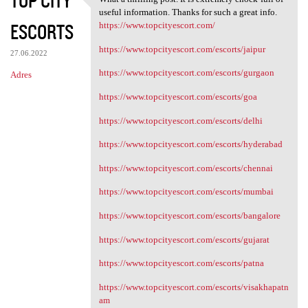
TOP CITY
What a thrilling post. It is
useful information. Thanks for such a great info.
ESCORTS
https://www.topcityescort.com/
https://www.topcityescort.com/escorts/jaipur
27.06.2022
https://www.topcityescort.com/escorts/gurgaon
Adres
https://www.topcityescort.com/escorts/goa
https://www.topcityescort.com/escorts/delhi
https://www.topcityescort.com/escorts/hyderabad
https://www.topcityescort.com/escorts/chennai
https://www.topcityescort.com/escorts/mumbai
https://www.topcityescort.com/escorts/bangalore
https://www.topcityescort.com/escorts/gujarat
https://www.topcityescort.com/escorts/patna
https://www.topcityescort.com/escorts/visakhapatn
am