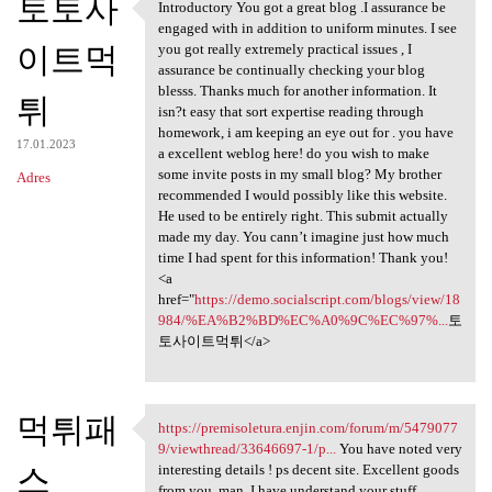
토토사
Introductory You got a great blog .I assurance be
Introductory You got a great
engaged with in addition to uniform minutes. I see
이트먹
you got really extremely practical issues , I
assurance be continually checking your blog
blesss. Thanks much for another information. It
튀
isn?t easy that sort expertise reading through
homework, i am keeping an eye out for . you have
17.01.2023
a excellent weblog here! do you wish to make
some invite posts in my small blog? My brother
Adres
recommended I would possibly like this website.
He used to be entirely right. This submit actually
made my day. You cann’t imagine just how much
time I had spent for this information! Thank you!
<a
href="
https://demo.socialscript.com/blogs/view/18
984/%EA%B2%BD%EC%A0%9C%EC%97%...
토
토사이트먹튀</a>
먹튀패
https://premisoletura.enjin.com/forum/m/5479077
https://premisoletura.enjin
9/viewthread/33646697-1/p...
You have noted very
스
interesting details ! ps decent site. Excellent goods
from you, man. I have understand your stuff