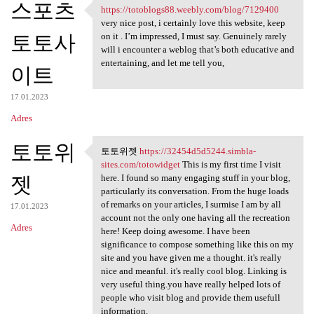
스포츠
https://totoblogs88.weebly.com/blog/7129400
https://totoblogs88.weebly
very nice post, i certainly love this website, keep
토토사
on it . I’m impressed, I must say. Genuinely rarely
will i encounter a weblog that’s both educative and
entertaining, and let me tell you,
이트
17.01.2023
Adres
토토위
토토위젯
https://32454d5d5244.simbla-
토토위젯 https://32454d5d5244
sites.com/totowidget
This is my first time I visit
젯
here. I found so many engaging stuff in your blog,
particularly its conversation. From the huge loads
of remarks on your articles, I surmise I am by all
17.01.2023
account not the only one having all the recreation
Adres
here! Keep doing awesome. I have been
significance to compose something like this on my
site and you have given me a thought. it's really
nice and meanful. it's really cool blog. Linking is
very useful thing.you have really helped lots of
people who visit blog and provide them usefull
information.