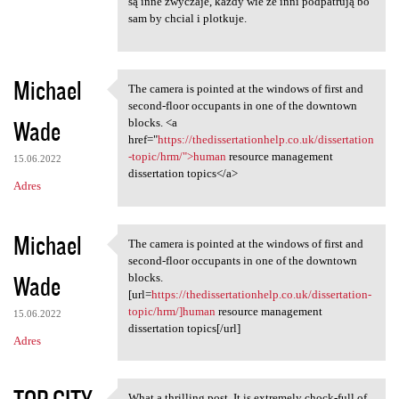
e
są inne zwyczaje, każdy wie że inni podpatrują bo
n
sam by chcial i plotkuje.
t
a
Michael
The camera is pointed at the windows of first and
r
The camera is pointed at the
second-floor occupants in one of the downtown
z
Wade
blocks. <a
href="
https://thedissertationhelp.co.uk/dissertation
e
-topic/hrm/">human
resource management
15.06.2022
dissertation topics</a>
Adres
Michael
The camera is pointed at the windows of first and
The camera is pointed at the
second-floor occupants in one of the downtown
Wade
blocks.
[url=
https://thedissertationhelp.co.uk/dissertation-
topic/hrm/]human
resource management
15.06.2022
dissertation topics[/url]
Adres
What a thrilling post. It is extremely chock-full of