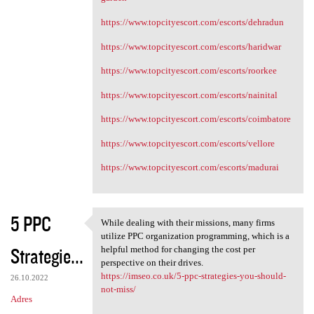
https://www.topcityescort.com/escorts/dehradun
https://www.topcityescort.com/escorts/haridwar
https://www.topcityescort.com/escorts/roorkee
https://www.topcityescort.com/escorts/nainital
https://www.topcityescort.com/escorts/coimbatore
https://www.topcityescort.com/escorts/vellore
https://www.topcityescort.com/escorts/madurai
5 PPC
While dealing with their missions, many firms
While dealing with their
utilize PPC organization programming, which is a
Strategie...
helpful method for changing the cost per
perspective on their drives.
https://imseo.co.uk/5-ppc-strategies-you-should-
26.10.2022
not-miss/
Adres