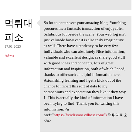
먹튀대
So lot to occur over your amazing blog. Your blog
So lot to occur over your
procures me a fantastic transaction of enjoyable..
피소
Salubrious lot beside the scene. Your web log isn't
just valuable however it is also truly imaginative
as well. There have a tendency to be very few
17.01.2023
individuals who can absolutely Nice information,
Adres
valuable and excellent design, as share good stuff
with good ideas and concepts, lots of great
information and inspiration, both of which I need,
thanks to offer such a helpful information here.
Astonishing learning and I get a kick out of the
chance to impart this sort of data to my
companions and expectation they like it they why
I . This is actually the kind of information I have
been trying to find. Thank you for writing this
information. <a
href="
https://frciclismro.cdhost.com/">
먹튀대피소
</a>