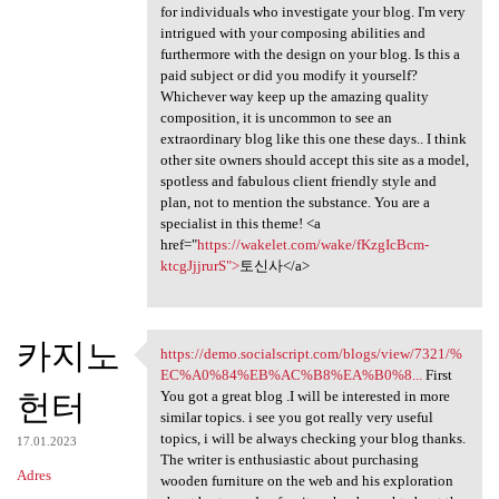
for individuals who investigate your blog. I'm very
intrigued with your composing abilities and
furthermore with the design on your blog. Is this a
paid subject or did you modify it yourself?
Whichever way keep up the amazing quality
composition, it is uncommon to see an
extraordinary blog like this one these days.. I think
other site owners should accept this site as a model,
spotless and fabulous client friendly style and
plan, not to mention the substance. You are a
specialist in this theme! <a
href="
https://wakelet.com/wake/fKzgIcBcm-
ktcgJjjrurS">
토신사</a>
카지노
https://demo.socialscript.com/blogs/view/7321/%
https://demo.socialscript.com
EC%A0%84%EB%AC%B8%EA%B0%8...
First
헌터
You got a great blog .I will be interested in more
similar topics. i see you got really very useful
topics, i will be always checking your blog thanks.
17.01.2023
The writer is enthusiastic about purchasing
Adres
wooden furniture on the web and his exploration