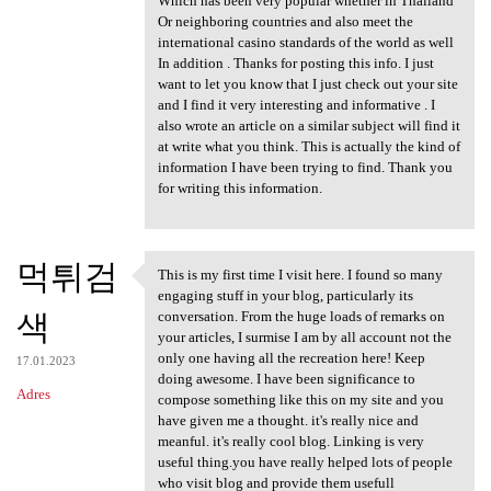
Which has been very popular whether in Thailand
Or neighboring countries and also meet the
international casino standards of the world as well
In addition . Thanks for posting this info. I just
want to let you know that I just check out your site
and I find it very interesting and informative . I
also wrote an article on a similar subject will find it
at write what you think. This is actually the kind of
information I have been trying to find. Thank you
for writing this information.
먹튀검
This is my first time I visit here. I found so many
This is my first time I visit
engaging stuff in your blog, particularly its
색
conversation. From the huge loads of remarks on
your articles, I surmise I am by all account not the
only one having all the recreation here! Keep
17.01.2023
doing awesome. I have been significance to
Adres
compose something like this on my site and you
have given me a thought. it's really nice and
meanful. it's really cool blog. Linking is very
useful thing.you have really helped lots of people
who visit blog and provide them usefull