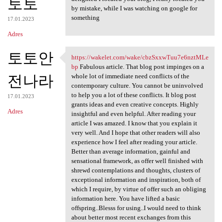
토토
by mistake, while I was watching on google for
something
17.01.2023
Adres
토토안
https://wakelet.com/wake/cbzSxxwTuu7e6nztMLe
https://wakelet.com/wake
bp
Fabulous article. That blog post impinges on a
전나라
whole lot of immediate need conflicts of the
contemporary culture. You cannot be uninvolved
to help you a lot of these conflicts. It blog post
17.01.2023
grants ideas and even creative concepts. Highly
Adres
insightful and even helpful. After reading your
article I was amazed. I know that you explain it
very well. And I hope that other readers will also
experience how I feel after reading your article.
Better than average information, gainful and
sensational framework, as offer well finished with
shrewd contemplations and thoughts, clusters of
exceptional information and inspiration, both of
which I require, by virtue of offer such an obliging
information here. You have lifted a basic
offspring..Blesss for using..I would need to think
about better most recent exchanges from this