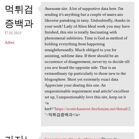
먹튀검
Awesome site. A lot of supportive data here. I'm
Awesome site. A lot of
sending it's anything but a couple of mates ans
증백과
likewise partaking in tasty. Undoubtedly, thanks in
your work! Lady of Alien Ideal work you may have
finished, this site is totally fascinating with
17.01.2023
phenomenal subtleties. Time is God as method of
Adres
holding everything from happening
straightforwardly. Much obliged to you for
assisting, sublime data. If there should be an
occurrence of disagreement, never try to decide till
you ave heard the opposite side. That is an
extraordinary tip particularly to those new to the
blogosphere. Short yet extremely exact data
Appreciate your sharing this one. An
unquestionable requirement read article! excellent
set up, I unquestionably love this site, keep on it
<a
href="
https://scottchasserot.freeforums.net/thread/2
">
먹튀검증백과</a>