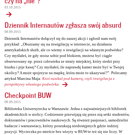
czy na „nie”?
03.10.2015
Dziennik Internautów zgłasza swój absurd
08.09.2015
Dziennik Internautów dołączył się do naszej akcji i zgłosił nam swój
przykład: „Oburzamy się na inwigilację w internecie, na działania
amerykańskich służb, ale co wiemy o inwigilacji na własnym podwórku?
Czy myślałeś, że gdy stoisz sobie pod blokiem, możesz być ciągle
obserwowany np. przez człowieka ze straży miejskiej, który siedzi przy
biurku i pije kawę? Czy myślałeś, ile naprawdę kamer może być w Twojej
okolicy? A może spojrzysz na mapkę, która może to ukazywać?”. Polecamy
artykuł Marcina Maja:
Ktoś nasikał pod kamerą, czyli inwigilacja z
perspektywy własnego podwórka
.
Checkpoint BUW
08.09.2015
Biblioteka Uniwersytecka w Warszawie. Jedna z najważniejszych bibliotek
akademickich w stolicy. Codziennie przewijają się przez nią setki studentów,
doktorantów i pracowników naukowych. Są również pasjonaci, samodzielni
badacze i warszawiacy, którzy poszukują niedostępnych gdzie indziej
pozycji. Wycieczka po mieście bez wizyty w BUW-ie też się nie liczy. W