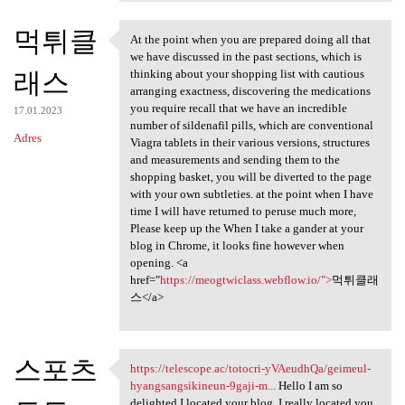
먹튀클
At the point when you are prepared doing all that
At the point when you are
we have discussed in the past sections, which is
래스
thinking about your shopping list with cautious
arranging exactness, discovering the medications
you require recall that we have an incredible
17.01.2023
number of sildenafil pills, which are conventional
Adres
Viagra tablets in their various versions, structures
and measurements and sending them to the
shopping basket, you will be diverted to the page
with your own subtleties. at the point when I have
time I will have returned to peruse much more,
Please keep up the When I take a gander at your
blog in Chrome, it looks fine however when
opening. <a
href="
https://meogtwiclass.webflow.io/">
먹튀클래
스</a>
스포츠
https://telescope.ac/totocri-yVAeudhQa/geimeul-
https://telescope.ac/totocri
hyangsangsikineun-9gaji-m...
Hello I am so
delighted I located your blog, I really located you