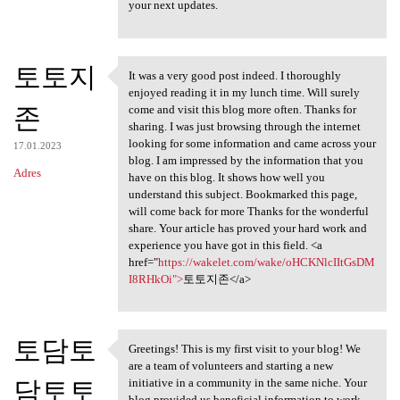
your next updates.
토토지
It was a very good post indeed. I thoroughly
It was a very good post
enjoyed reading it in my lunch time. Will surely
존
come and visit this blog more often. Thanks for
sharing. I was just browsing through the internet
looking for some information and came across your
17.01.2023
blog. I am impressed by the information that you
Adres
have on this blog. It shows how well you
understand this subject. Bookmarked this page,
will come back for more Thanks for the wonderful
share. Your article has proved your hard work and
experience you have got in this field. <a
href="
https://wakelet.com/wake/oHCKNlcIItGsDM
I8RHkOi">
토토지존</a>
토담토
Greetings! This is my first visit to your blog! We
Greetings! This is my first
are a team of volunteers and starting a new
담토토
initiative in a community in the same niche. Your
blog provided us beneficial information to work