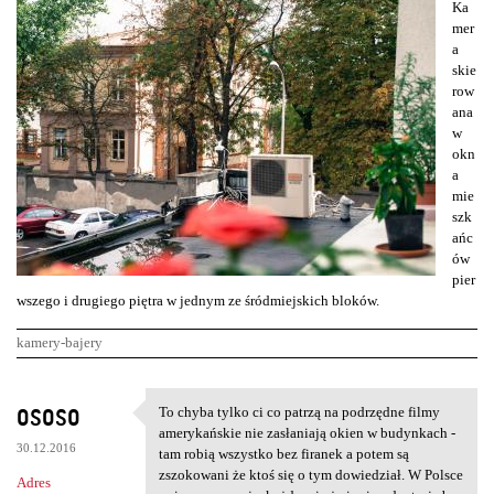
Ka
mer
a
skie
row
ana
w
okn
a
mie
szk
ańc
ów
pier
wszego i drugiego piętra w jednym ze śródmiejskich bloków.
kamery-bajery
K
ososo
To chyba tylko ci co patrzą na podrzędne filmy
To chyba tylko ci co patrzą
o
amerykańskie nie zasłaniają okien w budynkach -
30.12.2016
m
tam robią wszystko bez firanek a potem są
zszokowani że ktoś się o tym dowiedział. W Polsce
Adres