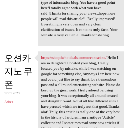
type of informatics blog. You have a good point
here!I totally agree with what you have
said!!Thanks for sharing your views...hope more
people will read this article!!! Really impressed!
Everything is very open and very clear
clarification of issues. It contains truly facts. Your
website is very valuable. Thanks for sharing.
오션카
https://shopthehotdeals.com/oceancasino/
Hello I
https://shopthehotdeals.com
am so delighted I located your blog, I really
지노 쿠
located you by mistake, while I was watching on
google for something else, Anyways I am here now
and could just like to say thank for a tremendous
폰
post and a all round entertaining website. Please do
keep up the great work. I truly adored perusing
17.01.2023
your blog. It was exceptionally all around created
and straightforward. Not at all like different sites I
Adres
have perused which are truly not that good.Thanks
alot! Truly, this article is really one of the very best
in the history of articles. I am a antique ’Article’
collector and I sometimes read some new articles if