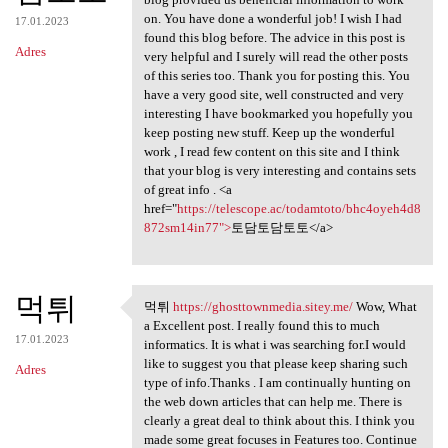
on. You have done a wonderful job! I wish I had
17.01.2023
found this blog before. The advice in this post is
Adres
very helpful and I surely will read the other posts
of this series too. Thank you for posting this. You
have a very good site, well constructed and very
interesting I have bookmarked you hopefully you
keep posting new stuff. Keep up the wonderful
work , I read few content on this site and I think
that your blog is very interesting and contains sets
of great info . <a
href="
https://telescope.ac/todamtoto/bhc4oyeh4d8
872sm14in77">
토담토담토토</a>
먹튀
먹튀
https://ghosttownmedia.sitey.me/
Wow, What
먹튀 https://ghosttownmedia
a Excellent post. I really found this to much
17.01.2023
informatics. It is what i was searching for.I would
like to suggest you that please keep sharing such
Adres
type of info.Thanks . I am continually hunting on
the web down articles that can help me. There is
clearly a great deal to think about this. I think you
made some great focuses in Features too. Continue