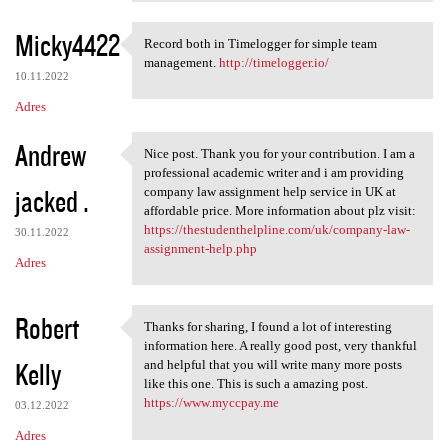
Micky4422
Record both in Timelogger for simple team
Record both in Timelogger for
management.
http://timelogger.io/
10.11.2022
Adres
Andrew
Nice post. Thank you for your contribution. I am a
Nice post. Thank you for your
professional academic writer and i am providing
jacked .
company law assignment help service in UK at
affordable price. More information about plz visit:
https://thestudenthelpline.com/uk/company-law-
30.11.2022
assignment-help.php
Adres
Robert
Thanks for sharing, I found a lot of interesting
Thanks for sharing, I found a
information here. A really good post, very thankful
Kelly
and helpful that you will write many more posts
like this one. This is such a amazing post.
https://www.myccpay.me
03.12.2022
Adres