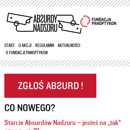
Przejdź
do
treści
START
O AKCJI
REGULAMIN
AKTUALNOŚCI
O FUNDACJI PANOPTYKON
CO NOWEGO?
Starcie Absurdów Nadzoru – jesteś na „tak”