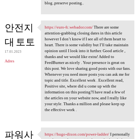
blog..preserve posting..
안전지
https://euro-fc.webador.com/
There are some
https://euro-fc.webador.com/
attention-grabbing closing dates in this article
대 토토
however I don’t know if I see all of them heart to
heart. There is some validity but I’ll take maintain
opinion until I look into it further. Good article ,
17.01.2023
thanks and we would like extra! Added to
Adres
FeedBurner as nicely . Your presence is great on
this post. We love sharing good posts with our fans.
Whenever you need more posts you can ask me for
topic and title. Excellent work . Excellent read,
Positive site, where did u come up with the
information on this posting?I have read a few of
the articles on your website now, and I really like
your style. Thanks a million and please keep up
the effective work .
파워사
https://hugo-dixon.com/power-ladder/
I personally
https://hugo-dixon.com/power