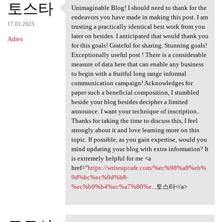
토스타
Unimaginable Blog! I should need to thank for the
Unimaginable Blog! I should
endeavors you have made in making this post. I am
17.01.2023
trusting a practically identical best work from you
later on besides. I anticipated that would thank you
Adres
for this goals! Grateful for sharing. Stunning goals!
Exceptionally useful post ! There is a considerable
measure of data here that can enable any business
to begin with a fruitful long range informal
communication campaign! Acknowledges for
paper such a beneficial composition, I stumbled
beside your blog besides decipher a limited
announce. I want your technique of inscription..
Thanks for taking the time to discuss this, I feel
strongly about it and love learning more on this
topic. If possible, as you gain expertise, would you
mind updating your blog with extra information? It
is extremely helpful for me <a
href="
https://writeupcafe.com/%ec%98%a8%eb%
9d%bc%ec%9d%b8-
%ec%b9%b4%ec%a7%80%e...
토스타</a>