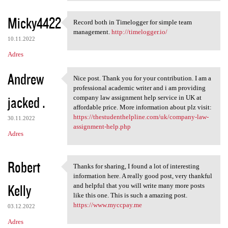
Micky4422
Record both in Timelogger for simple team
Record both in Timelogger for
management.
http://timelogger.io/
10.11.2022
Adres
Andrew
Nice post. Thank you for your contribution. I am a
Nice post. Thank you for your
professional academic writer and i am providing
jacked .
company law assignment help service in UK at
affordable price. More information about plz visit:
https://thestudenthelpline.com/uk/company-law-
30.11.2022
assignment-help.php
Adres
Robert
Thanks for sharing, I found a lot of interesting
Thanks for sharing, I found a
information here. A really good post, very thankful
Kelly
and helpful that you will write many more posts
like this one. This is such a amazing post.
https://www.myccpay.me
03.12.2022
Adres