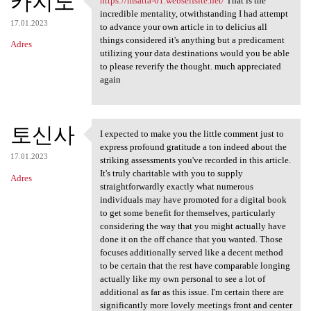
카지노
https://msatta-61.webselfsite.net/
That is the
https://msatta-61.webselfsite
incredible mentality, otwithstanding I had attempt
17.01.2023
to advance your own article in to delicius all
things considered it's anything but a predicament
Adres
utilizing your data destinations would you be able
to please reverify the thought. much appreciated
again
토신사
I expected to make you the little comment just to
I expected to make you the
express profound gratitude a ton indeed about the
17.01.2023
striking assessments you've recorded in this article.
It's truly charitable with you to supply
Adres
straightforwardly exactly what numerous
individuals may have promoted for a digital book
to get some benefit for themselves, particularly
considering the way that you might actually have
done it on the off chance that you wanted. Those
focuses additionally served like a decent method
to be certain that the rest have comparable longing
actually like my own personal to see a lot of
additional as far as this issue. I'm certain there are
significantly more lovely meetings front and center