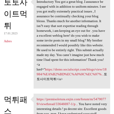
토토사
Introductory You got a great blog .I assurance be
Introductory You got a great
engaged with in addition to uniform minutes. I see
이트먹
you got really extremely practical issues , I
assurance be continually checking your blog
blesss. Thanks much for another information. It
튀
isn?t easy that sort expertise reading through
homework, i am keeping an eye out for . you have
17.01.2023
a excellent weblog here! do you wish to make
some invite posts in my small blog? My brother
Adres
recommended I would possibly like this website.
He used to be entirely right. This submit actually
made my day. You cann’t imagine just how much
time I had spent for this information! Thank you!
<a
href="
https://demo.socialscript.com/blogs/view/18
984/%EA%B2%BD%EC%A0%9C%EC%97%...
토
토사이트먹튀</a>
먹튀패
https://premisoletura.enjin.com/forum/m/5479077
https://premisoletura.enjin
9/viewthread/33646697-1/p...
You have noted very
스
interesting details ! ps decent site. Excellent goods
from you, man. I have understand your stuff