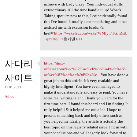
achieve with Lady crazy! Your individual stuffs
extraordinary. All the time handle it up! What's
Taking spot i'm new to this, I coincidentally found
this I've found It totally accommodating and it has
assisted me with excursion loads. <a
href="
https://wakelet.com/wake/WMfyr7TGJrZstL
_qmOfq8">
온카맨</a>
사다리
https://dmx-
https://dmx-official.com/%ec
official.com/%ec%82%ac%eb%8b%a4%eb%a6%
사이트
ac%ec%82%ac%ec%9d%b4%e...
You have done a
great job on this article. It’s very readable and
highly intelligent. You have even managed to
17.01.2023
make it understandable and easy to read. You have
Adres
some real writing talent. Thank you. i am for the
first time here. I found this board and I in finding It
truly helpful & it helped me out a lot. I hope to
present something back and help others such as
you helped me. Easily, the article is actually the
best topic on this registry related issue. I fit in with
your conclusions and will eagerly look forward to