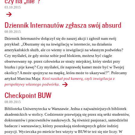
czy na „nie”?
03.10.2015
Dziennik Internautów zgłasza swój absurd
08.09.2015
Dziennik Internautów dołączył się do naszej akcji i zgłosił nam swój
przykład: „Oburzamy się na inwigilację w internecie, na działania
amerykańskich służb, ale co wiemy o inwigilacji na własnym podwórku?
Czy myślałeś, że gdy stoisz sobie pod blokiem, możesz być ciągle
obserwowany np. przez człowieka ze straży miejskiej, który siedzi przy
biurku i pije kawę? Czy myślałeś, ile naprawdę kamer może być w Twojej
okolicy? A może spojrzysz na mapkę, która może to ukazywać?”. Polecamy
artykuł Marcina Maja:
Ktoś nasikał pod kamerą, czyli inwigilacja z
perspektywy własnego podwórka
.
Checkpoint BUW
08.09.2015
Biblioteka Uniwersytecka w Warszawie. Jedna z najważniejszych bibliotek
akademickich w stolicy. Codziennie przewijają się przez nią setki studentów,
doktorantów i pracowników naukowych. Są również pasjonaci, samodzielni
badacze i warszawiacy, którzy poszukują niedostępnych gdzie indziej
pozycji. Wycieczka po mieście bez wizyty w BUW-ie też się nie liczy. W