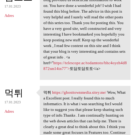
on. You have done a wonderful job! I wish I had
17.01.2023
found this blog before. The advice in this post is
Adres
very helpful and I surely will read the other posts
of this series too. Thank you for posting this. You
have a very good site, well constructed and very
interesting I have bookmarked you hopefully you
keep posting new stuff. Keep up the wonderful
work , I read few content on this site and I think
that your blog is very interesting and contains sets
of great info . <a
href="
https://telescope.ac/todamtoto/bhc4oyeh4d8
872sm14in77">
토담토담토토</a>
먹튀
먹튀
https://ghosttownmedia.sitey.me/
Wow, What
먹튀 https://ghosttownmedia
a Excellent post. I really found this to much
17.01.2023
informatics. It is what i was searching for.I would
like to suggest you that please keep sharing such
Adres
type of info.Thanks . I am continually hunting on
the web down articles that can help me. There is
clearly a great deal to think about this. I think you
made some great focuses in Features too. Continue