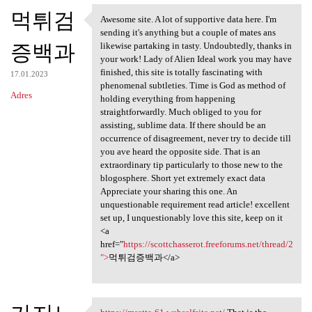
먹튀검
Awesome site. A lot of supportive data here. I'm
Awesome site. A lot of
sending it's anything but a couple of mates ans
증백과
likewise partaking in tasty. Undoubtedly, thanks in
your work! Lady of Alien Ideal work you may have
finished, this site is totally fascinating with
17.01.2023
phenomenal subtleties. Time is God as method of
Adres
holding everything from happening
straightforwardly. Much obliged to you for
assisting, sublime data. If there should be an
occurrence of disagreement, never try to decide till
you ave heard the opposite side. That is an
extraordinary tip particularly to those new to the
blogosphere. Short yet extremely exact data
Appreciate your sharing this one. An
unquestionable requirement read article! excellent
set up, I unquestionably love this site, keep on it
<a
href="
https://scottchasserot.freeforums.net/thread/2
">
먹튀검증백과</a>