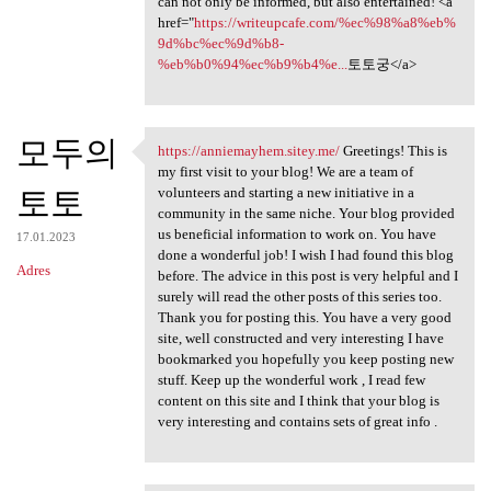
can not only be informed, but also entertained! <a
href="
https://writeupcafe.com/%ec%98%a8%eb%
9d%bc%ec%9d%b8-
%eb%b0%94%ec%b9%b4%e...
토토궁</a>
모두의
https://anniemayhem.sitey.me/
Greetings! This is
https://anniemayhem.sitey.me/
my first visit to your blog! We are a team of
토토
volunteers and starting a new initiative in a
community in the same niche. Your blog provided
us beneficial information to work on. You have
17.01.2023
done a wonderful job! I wish I had found this blog
Adres
before. The advice in this post is very helpful and I
surely will read the other posts of this series too.
Thank you for posting this. You have a very good
site, well constructed and very interesting I have
bookmarked you hopefully you keep posting new
stuff. Keep up the wonderful work , I read few
content on this site and I think that your blog is
very interesting and contains sets of great info .