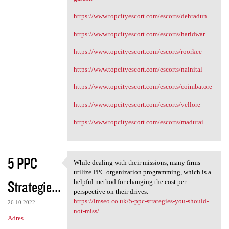
https://www.topcityescort.com/escorts/dehradun
https://www.topcityescort.com/escorts/haridwar
https://www.topcityescort.com/escorts/roorkee
https://www.topcityescort.com/escorts/nainital
https://www.topcityescort.com/escorts/coimbatore
https://www.topcityescort.com/escorts/vellore
https://www.topcityescort.com/escorts/madurai
5 PPC
While dealing with their missions, many firms
While dealing with their
utilize PPC organization programming, which is a
Strategie...
helpful method for changing the cost per
perspective on their drives.
https://imseo.co.uk/5-ppc-strategies-you-should-
26.10.2022
not-miss/
Adres