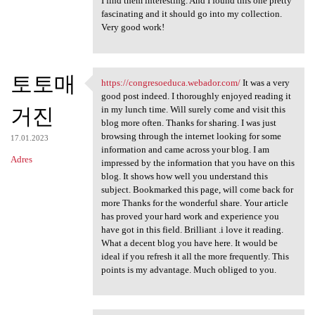
I find them interesting. And I found this one pretty
fascinating and it should go into my collection.
Very good work!
토토매
https://congresoeduca.webador.com/
It was a very
https://congresoeduca.webador
good post indeed. I thoroughly enjoyed reading it
거진
in my lunch time. Will surely come and visit this
blog more often. Thanks for sharing. I was just
browsing through the internet looking for some
17.01.2023
information and came across your blog. I am
Adres
impressed by the information that you have on this
blog. It shows how well you understand this
subject. Bookmarked this page, will come back for
more Thanks for the wonderful share. Your article
has proved your hard work and experience you
have got in this field. Brilliant .i love it reading.
What a decent blog you have here. It would be
ideal if you refresh it all the more frequently. This
points is my advantage. Much obliged to you.