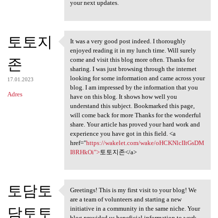
your next updates.
토토지
It was a very good post indeed. I thoroughly
It was a very good post
enjoyed reading it in my lunch time. Will surely
존
come and visit this blog more often. Thanks for
sharing. I was just browsing through the internet
looking for some information and came across your
17.01.2023
blog. I am impressed by the information that you
Adres
have on this blog. It shows how well you
understand this subject. Bookmarked this page,
will come back for more Thanks for the wonderful
share. Your article has proved your hard work and
experience you have got in this field. <a
href="
https://wakelet.com/wake/oHCKNlcIItGsDM
I8RHkOi">
토토지존</a>
토담토
Greetings! This is my first visit to your blog! We
Greetings! This is my first
are a team of volunteers and starting a new
담토토
initiative in a community in the same niche. Your
blog provided us beneficial information to work