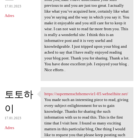
previous to and you are just too great. I actually
17.01.2023
like what you’ve acquired here, certainly like what
Adres
you’re saying and the way in which you say it. You
make it enjoyable and you still care for to keep it
wise. I can not wait to read far more from you. This
is really a wonderful site. I think this is an
informative post and it is very useful and
knowledgeable. I just tripped upon your blog and
ached to say that I have really enjoyed reading
your blog post. Thank you for sharing. Thank a lot.
You have done excellent job. I enjoyed your blog .
Nice efforts .
토토하
https://supermenschthemovie1-05.webselfsite.net/
https://supermenschthemovie1
You made such an interesting piece to read, giving
이
every subject enlightenment for us to gain
knowledge. Thanks for sharing the such
information with us to read this. This is the first
17.01.2023
time that I visit here. I found so many exciting
Adres
matters in this particular blog, One thing I would
like to request you that please keep posting such