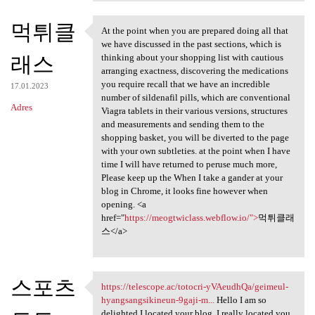
먹튀클
At the point when you are prepared doing all that
At the point when you are
we have discussed in the past sections, which is
래스
thinking about your shopping list with cautious
arranging exactness, discovering the medications
you require recall that we have an incredible
17.01.2023
number of sildenafil pills, which are conventional
Adres
Viagra tablets in their various versions, structures
and measurements and sending them to the
shopping basket, you will be diverted to the page
with your own subtleties. at the point when I have
time I will have returned to peruse much more,
Please keep up the When I take a gander at your
blog in Chrome, it looks fine however when
opening. <a
href="
https://meogtwiclass.webflow.io/">
먹튀클래
스</a>
스포츠
https://telescope.ac/totocri-yVAeudhQa/geimeul-
https://telescope.ac/totocri
hyangsangsikineun-9gaji-m...
Hello I am so
delighted I located your blog, I really located you