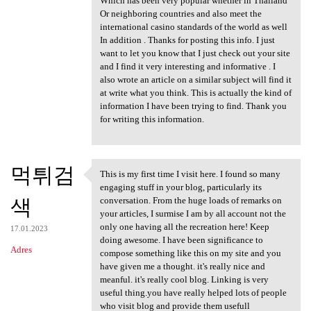
Which has been very popular whether in Thailand
Or neighboring countries and also meet the
international casino standards of the world as well
In addition . Thanks for posting this info. I just
want to let you know that I just check out your site
and I find it very interesting and informative . I
also wrote an article on a similar subject will find it
at write what you think. This is actually the kind of
information I have been trying to find. Thank you
for writing this information.
먹튀검
This is my first time I visit here. I found so many
This is my first time I visit
engaging stuff in your blog, particularly its
색
conversation. From the huge loads of remarks on
your articles, I surmise I am by all account not the
only one having all the recreation here! Keep
17.01.2023
doing awesome. I have been significance to
Adres
compose something like this on my site and you
have given me a thought. it's really nice and
meanful. it's really cool blog. Linking is very
useful thing.you have really helped lots of people
who visit blog and provide them usefull