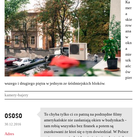
Ka
mer
a
skie
row
ana
w
okn
a
mie
szk
ańc
ów
pier
wszego i drugiego piętra w jednym ze śródmiejskich bloków.
kamery-bajery
K
ososo
To chyba tylko ci co patrzą na podrzędne filmy
To chyba tylko ci co patrzą
o
amerykańskie nie zasłaniają okien w budynkach -
30.12.2016
m
tam robią wszystko bez firanek a potem są
zszokowani że ktoś się o tym dowiedział. W Polsce
Adres