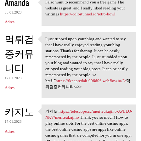
Amanda
I also want to recommend you a free game.The
I also want to recommend you
website is great, and I really liked reading your
05.01.2023
writings
https://colortunnel.io/retro-bowl
Adres
먹튀검
I just tripped upon your blog and wanted to say
I just tripped upon your blog
that I have really enjoyed reading your blog
증커뮤
stations. Thanks for sharing. It can be easily
remembered by the people. I just stumbled upon
your blog and wanted to say that I have really
니티
enjoyed reading your blog posts. It can be easily
remembered by the people. <a
17.01.2023
href="
https://fknapredak-006d06.webflow.io/">
먹
튀검증커뮤니티</a>
Adres
카지노
카지노
https://telescope.ac/meriteukajino-AVLLQ-
카지노 https://telescope.ac
NKV/meriteukajino
Thank you so much! How to
17.01.2023
play online slots For the best online casino apps,
the best online casino apps are apps like online
Adres
casino games that are compiled for you in one app.