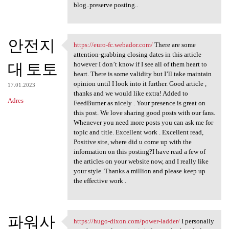
blog..preserve posting..
안전지
https://euro-fc.webador.com/
There are some
https://euro-fc.webador.com/
attention-grabbing closing dates in this article
대 토토
however I don’t know if I see all of them heart to
heart. There is some validity but I’ll take maintain
opinion until I look into it further. Good article ,
17.01.2023
thanks and we would like extra! Added to
Adres
FeedBurner as nicely . Your presence is great on
this post. We love sharing good posts with our fans.
Whenever you need more posts you can ask me for
topic and title. Excellent work . Excellent read,
Positive site, where did u come up with the
information on this posting?I have read a few of
the articles on your website now, and I really like
your style. Thanks a million and please keep up
the effective work .
파워사
https://hugo-dixon.com/power-ladder/
I personally
https://hugo-dixon.com/power