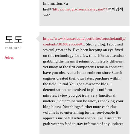
information. <a
href="
https://meogtwisearch.sitey.me/">
먹튀검색
</a>
토토
https://www.klusster.com/portfolios/totositefamily/
https://www.klusster.com
contents/303802?code=...
Strong blog. I acquired
17.01.2023
several great info. I?ve been keeping an eye fixed
on this technology for a few time. It?utes attention-
Adres
grabbing the means it retains completely different,
yet many of the first components remain constant.
have you observed a lot amendment since Search
engines created their own latest purchase within
the field. Initial You got a awesome blog .I
determination be involved in plus uniform
minutes. i view you got truly very functional
matters , i determination be always checking your
blog blesss. Your blogs further more each else
volume is so entertaining further serviceable It
appoints me befall retreat encore. I will instantly
grab your rss feed to stay informed of any updates.