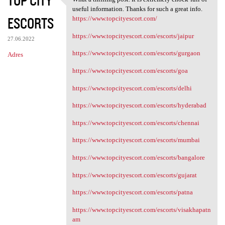
TOP CITY
What a thrilling post. It is
useful information. Thanks for such a great info.
ESCORTS
https://www.topcityescort.com/
https://www.topcityescort.com/escorts/jaipur
27.06.2022
https://www.topcityescort.com/escorts/gurgaon
Adres
https://www.topcityescort.com/escorts/goa
https://www.topcityescort.com/escorts/delhi
https://www.topcityescort.com/escorts/hyderabad
https://www.topcityescort.com/escorts/chennai
https://www.topcityescort.com/escorts/mumbai
https://www.topcityescort.com/escorts/bangalore
https://www.topcityescort.com/escorts/gujarat
https://www.topcityescort.com/escorts/patna
https://www.topcityescort.com/escorts/visakhapatn
am