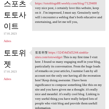
스포츠
https://totoblogs88.weebly.com/blog/7129400
https://totoblogs88.weebly
very nice post, i certainly love this website, keep
토토사
on it . I’m impressed, I must say. Genuinely rarely
will i encounter a weblog that’s both educative and
entertaining, and let me tell you,
이트
17.01.2023
Adres
토토위
토토위젯
https://32454d5d5244.simbla-
토토위젯 https://32454d5d5244
sites.com/totowidget
This is my first time I visit
젯
here. I found so many engaging stuff in your blog,
particularly its conversation. From the huge loads
of remarks on your articles, I surmise I am by all
17.01.2023
account not the only one having all the recreation
Adres
here! Keep doing awesome. I have been
significance to compose something like this on my
site and you have given me a thought. it's really
nice and meanful. it's really cool blog. Linking is
very useful thing.you have really helped lots of
people who visit blog and provide them usefull
information.