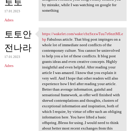
토토
by mistake, while I was watching on google for
something
17.01.2023
Adres
토토안
https://wakelet.com/wake/cbzSxxwTuu7e6nztMLe
https://wakelet.com/wake
bp
Fabulous article. That blog post impinges on a
전나라
whole lot of immediate need conflicts of the
contemporary culture. You cannot be uninvolved
to help you a lot of these conflicts. It blog post
17.01.2023
grants ideas and even creative concepts. Highly
Adres
insightful and even helpful. After reading your
article I was amazed. I know that you explain it
very well. And I hope that other readers will also
experience how I feel after reading your article.
Better than average information, gainful and
sensational framework, as offer well finished with
shrewd contemplations and thoughts, clusters of
exceptional information and inspiration, both of
which I require, by virtue of offer such an obliging
information here. You have lifted a basic
offspring..Blesss for using..I would need to think
about better most recent exchanges from this