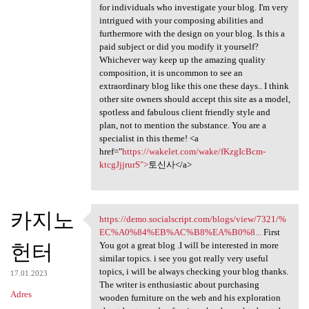
for individuals who investigate your blog. I'm very
intrigued with your composing abilities and
furthermore with the design on your blog. Is this a
paid subject or did you modify it yourself?
Whichever way keep up the amazing quality
composition, it is uncommon to see an
extraordinary blog like this one these days.. I think
other site owners should accept this site as a model,
spotless and fabulous client friendly style and
plan, not to mention the substance. You are a
specialist in this theme! <a
href="
https://wakelet.com/wake/fKzgIcBcm-
ktcgJjjrurS">
토신사</a>
카지노
https://demo.socialscript.com/blogs/view/7321/%
https://demo.socialscript.com
EC%A0%84%EB%AC%B8%EA%B0%8...
First
헌터
You got a great blog .I will be interested in more
similar topics. i see you got really very useful
topics, i will be always checking your blog thanks.
17.01.2023
The writer is enthusiastic about purchasing
Adres
wooden furniture on the web and his exploration