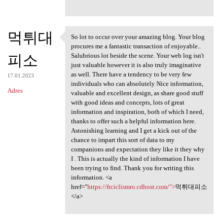
먹튀대
So lot to occur over your amazing blog. Your blog
So lot to occur over your
procures me a fantastic transaction of enjoyable..
피소
Salubrious lot beside the scene. Your web log isn't
just valuable however it is also truly imaginative
as well. There have a tendency to be very few
17.01.2023
individuals who can absolutely Nice information,
Adres
valuable and excellent design, as share good stuff
with good ideas and concepts, lots of great
information and inspiration, both of which I need,
thanks to offer such a helpful information here.
Astonishing learning and I get a kick out of the
chance to impart this sort of data to my
companions and expectation they like it they why
I . This is actually the kind of information I have
been trying to find. Thank you for writing this
information. <a
href="
https://frciclismro.cdhost.com/">
먹튀대피소
</a>