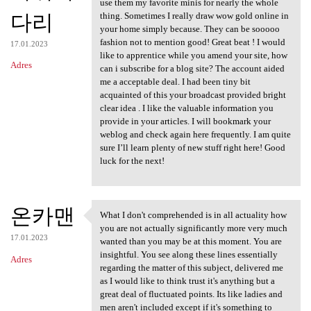
use them my favorite minis for nearly the whole
다리
thing. Sometimes I really draw wow gold online in
your home simply because. They can be sooooo
fashion not to mention good! Great beat ! I would
17.01.2023
like to apprentice while you amend your site, how
Adres
can i subscribe for a blog site? The account aided
me a acceptable deal. I had been tiny bit
acquainted of this your broadcast provided bright
clear idea . I like the valuable information you
provide in your articles. I will bookmark your
weblog and check again here frequently. I am quite
sure I’ll learn plenty of new stuff right here! Good
luck for the next!
온카맨
What I don't comprehended is in all actuality how
What I don't comprehended is
you are not actually significantly more very much
17.01.2023
wanted than you may be at this moment. You are
insightful. You see along these lines essentially
Adres
regarding the matter of this subject, delivered me
as I would like to think trust it's anything but a
great deal of fluctuated points. Its like ladies and
men aren't included except if it's something to