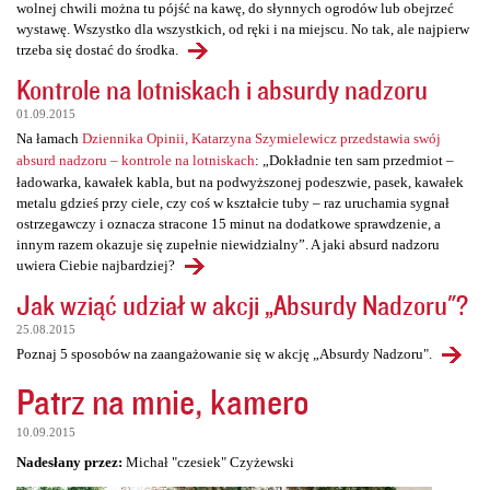
wolnej chwili można tu pójść na kawę, do słynnych ogrodów lub obejrzeć
wystawę. Wszystko dla wszystkich, od ręki i na miejscu. No tak, ale najpierw
trzeba się dostać do środka.
Kontrole na lotniskach i absurdy nadzoru
01.09.2015
Na łamach
Dziennika Opinii, Katarzyna Szymielewicz przedstawia swój
absurd nadzoru – kontrole na lotniskach
: „Dokładnie ten sam przedmiot –
ładowarka, kawałek kabla, but na podwyższonej podeszwie, pasek, kawałek
metalu gdzieś przy ciele, czy coś w kształcie tuby – raz uruchamia sygnał
ostrzegawczy i oznacza stracone 15 minut na dodatkowe sprawdzenie, a
innym razem okazuje się zupełnie niewidzialny”. A jaki absurd nadzoru
uwiera Ciebie najbardziej?
Jak wziąć udział w akcji „Absurdy Nadzoru"?
25.08.2015
Poznaj 5 sposobów na zaangażowanie się w akcję „Absurdy Nadzoru".
Patrz na mnie, kamero
10.09.2015
Nadesłany przez:
Michał "czesiek" Czyżewski