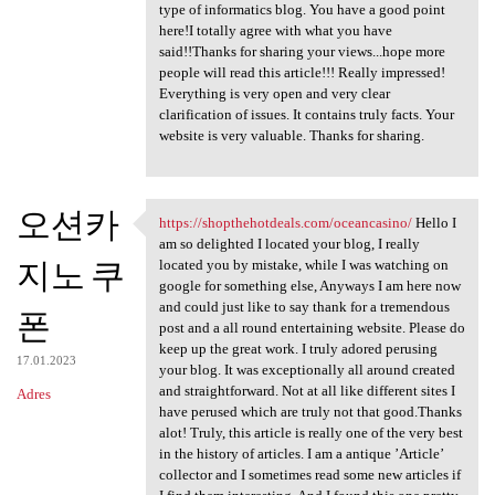
type of informatics blog. You have a good point
here!I totally agree with what you have
said!!Thanks for sharing your views...hope more
people will read this article!!! Really impressed!
Everything is very open and very clear
clarification of issues. It contains truly facts. Your
website is very valuable. Thanks for sharing.
오션카
https://shopthehotdeals.com/oceancasino/
Hello I
https://shopthehotdeals.com
am so delighted I located your blog, I really
지노 쿠
located you by mistake, while I was watching on
google for something else, Anyways I am here now
and could just like to say thank for a tremendous
폰
post and a all round entertaining website. Please do
keep up the great work. I truly adored perusing
17.01.2023
your blog. It was exceptionally all around created
and straightforward. Not at all like different sites I
Adres
have perused which are truly not that good.Thanks
alot! Truly, this article is really one of the very best
in the history of articles. I am a antique ’Article’
collector and I sometimes read some new articles if