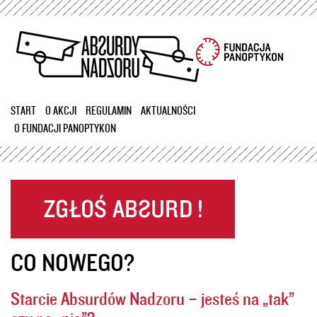
Przejdź
do
treści
START
O AKCJI
REGULAMIN
AKTUALNOŚCI
O FUNDACJI PANOPTYKON
CO NOWEGO?
Starcie Absurdów Nadzoru – jesteś na „tak”