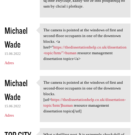
e
są inne zwyczaje, każdy wie że inni podpatrują bo
n
sam by chcial i plotkuje.
t
a
Michael
The camera is pointed at the windows of first and
r
The camera is pointed at the
second-floor occupants in one of the downtown
z
Wade
blocks. <a
href="
https://thedissertationhelp.co.uk/dissertation
e
-topic/hrm/">human
resource management
15.06.2022
dissertation topics</a>
Adres
Michael
The camera is pointed at the windows of first and
The camera is pointed at the
second-floor occupants in one of the downtown
Wade
blocks.
[url=
https://thedissertationhelp.co.uk/dissertation-
topic/hrm/]human
resource management
15.06.2022
dissertation topics[/url]
Adres
What a thrilling post. It is extremely chock-full of