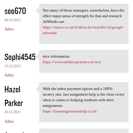
seo670
Not many of those strategies, nonetheless, have the
Not many of those strategies,
effect major areas of strength for that and research
08.12.2022
AdWords can.
https://imseo.co.uk/4-ideas-for-benefits-of-google-
Adres
adwords/
Sophi4545
nice information
nice information
https://www.mybkexperience.review
12.12.2022
Adres
Hazel
With the safest payment option and a 100%
With the safest payment
secrecy rate, law assignment help is the clear victor
Parker
when it comes to helping students with their
assignments.
https://lawassignmentshelp.co.uk/
20.12.2022
Adres