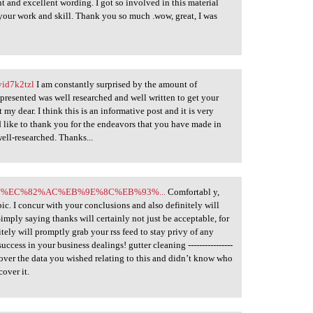
ent and excellent wording. I got so involved in this material
 your work and skill. Thank you so much .wow, great, I was
yid7k2tzl
I am constantly surprised by the amount of
presented was well researched and well written to get your
 my dear. I think this is an informative post and it is very
 like to thank you for the endeavors that you have made in
 well-researched. Thanks...
w/12273/%EC%82%AC%EB%9E%8C%EB%93%...
Comfortabl y,
topic. I concur with your conclusions and also definitely will
mply saying thanks will certainly not just be acceptable, for
itely will promptly grab your rss feed to stay privy of any
ccess in your business dealings! gutter cleaning ----------------
cover the data you wished relating to this and didn’t know who
over it.