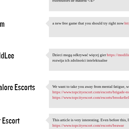
extensibles de madera </a>
im
a new free game that you should try right now
ht
a new free game that you
3
ldLee
Dzieci mogą odkrywać więcej gier
https://modil
Dzieci mogą odkrywać więcej
rozwija ich zdolności intelektualne
3
lore Escorts
We want to take you away from mental fatigue, we
We want to take you away from
https://www.topcityescort.com/escorts/brigade-r
3
https://www.topcityescort.com/escorts/brookefie
 Escort
This article is very interesting. Even before this, 
This article is very
https://www.topcityescort.com/escorts/beawar