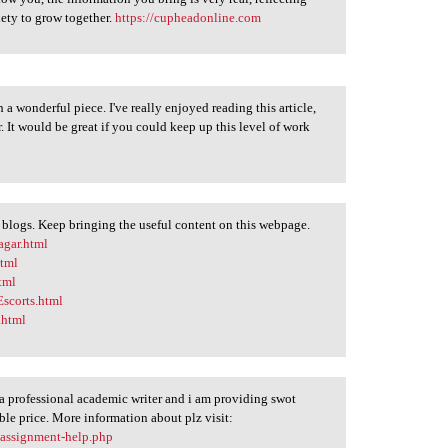
ciety to grow together.
https://cupheadonline.com
 wonderful piece. I've really enjoyed reading this article,
ar. It would be great if you could keep up this level of work
 blogs. Keep bringing the useful content on this webpage.
agar.html
html
tml
Escorts.html
.html
 a professional academic writer and i am providing swot
ble price. More information about plz visit:
s-assignment-help.php