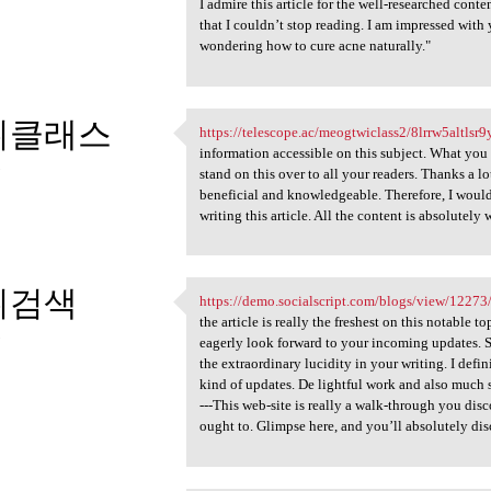
I admire this article for the well-researched cont
that I couldn’t stop reading. I am impressed with
wondering how to cure acne naturally."
튀클래스
https://telescope.ac/meogtwiclass2/8lrrw5altlsr9
https://telescope.ac
information accessible on this subject. What you 
3
stand on this over to all your readers. Thanks a lot
beneficial and knowledgeable. Therefore, I would
writing this article. All the content is absolutely
튀검색
https://demo.socialscript.com/blogs/vie
https://demo.socialscript.com
the article is really the freshest on this notable 
3
eagerly look forward to your incoming updates. Si
the extraordinary lucidity in your writing. I defin
kind of updates. De lightful work and also much su
---This web-site is really a walk-through you dis
ought to. Glimpse here, and you’ll absolutely disc