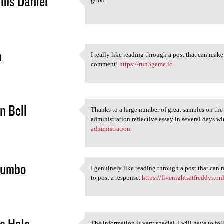
ams Daniel
good
good
2
a
I really like reading through a post that can mak
I really like reading through
comment!
https://run3game.io
2
n Bell
Thanks to a large number of great samples on th
Thanks to a large number of
administration reflective essay in several days wi
2
administration
dumbo
I genuinely like reading through a post that can
I genuinely like reading
to post a response.
https://fivenightsatfreddys.on
2
s Hale
The information is very special, I will have to fo