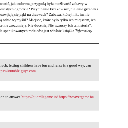
ocenić, jak cudowną przygodą była możliwość zabawy w
orosłych ogrodzie? Przycinanie krzaków róż, pielenie grządek i
ozwijają się pąki na drzewach? Zabawa, której nikt im nie
ą sobie wymyślił? Miejsce, które było tylko ich miejscem, ich
że nie zrozumieją. Nie docenią. Nie wzruszy ich ta historia”.
a spanikowanych rodziców jest właśnie książka
Tajemniczy
 much, letting children have fun and relax is a good way, can
tps://stumble-guys.com
tion to answer.
https://quordlegame.io/
https://weavergame.io/