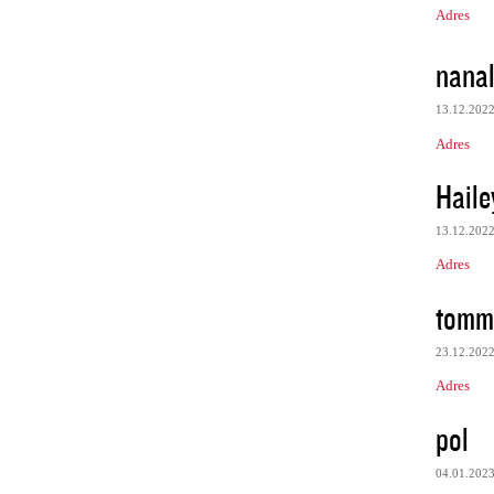
Adres
nanal
13.12.202
Adres
Haile
13.12.202
Adres
tomm
23.12.202
Adres
pol
04.01.202