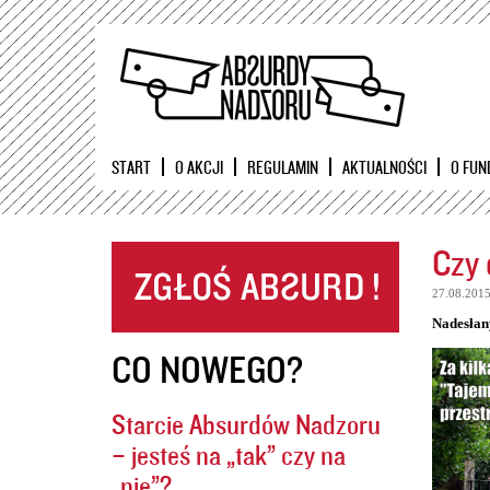
START
O AKCJI
REGULAMIN
AKTUALNOŚCI
O FUN
Czy 
27.08.201
Nadesłan
CO NOWEGO?
Starcie Absurdów Nadzoru
– jesteś na „tak” czy na
„nie”?