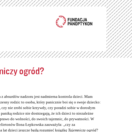
niczy ogród?
z absurdów nadzoru jest nadmierna kontrola dzieci. Mam
zesny rodzic to osoba, który panicznie boi się o swoje dziecko:
, czy nie zrobi sobie krzywdy, czy poradzi sobie w dorosłym
 paniką rodzice nie dostrzegają, że ich dzieci to niezależne
 prawo do wolności, do swoich tajemnic, do prywatności. W
elietonów Ilona Łepkowska zauważyła: „czy za
a lat dzieci jeszcze będą rozumieć książkę
Tajemniczy ogród
?