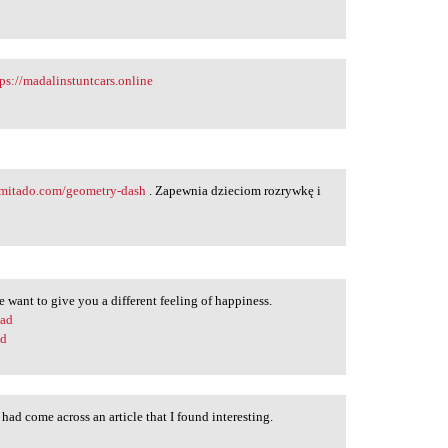
tps://madalinstuntcars.online
imitado.com/geometry-dash
. Zapewnia dzieciom rozrywkę i
 want to give you a different feeling of happiness.
oad
ld
I had come across an article that I found interesting.