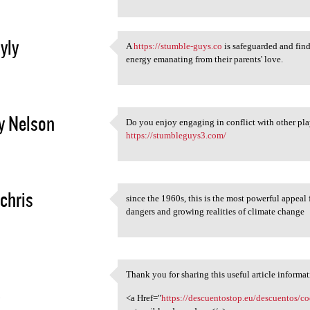
yly
A
https://stumble-guys.co
is safeguarded and find
A https://stumble-guys.co is
energy emanating from their parents' love.
2
y Nelson
Do you enjoy engaging in conflict with other pl
Do you enjoy engaging in
https://stumbleguys3.com/
2
chris
since the 1960s, this is the most powerful appeal f
since the 1960s, this is the
dangers and growing realities of climate change
2
Thank you for sharing this useful article informat
Thank you for sharing this
3
<a Href="
https://descuentostop.eu/descuentos/c