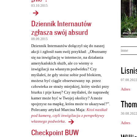
03.10.2015
Dziennik Internautów
zgłasza swój absurd
08.09.2015
Dziennik Internautów dołączył się do naszej
inne
akcji i zgłosił nam swój przykład: „Oburzamy
się na inwigilację w internecie, na działania
amerykańskich służb, ale co wiemy o
K
Lisni
inwigilacji na własnym podwórku? Czy
o
myślałeś, że gdy stoisz sobie pod blokiem,
07.08.202
możesz być ciągle obserwowany np. przez
m
człowieka ze straży miejskiej, który siedzi przy
Adres
e
biurku i pije kawę? Czy myślałeś, ile naprawdę
kamer może być w Twojej okolicy? A może
n
Thom
spojrzysz na mapkę, która może to ukazywać?”.
t
Polecamy artykuł Marcina Maja:
Ktoś nasikał
30.08.202
pod kamerą, czyli inwigilacja z perspektywy
a
własnego podwórka
.
Adres
r
Checkpoint BUW
z