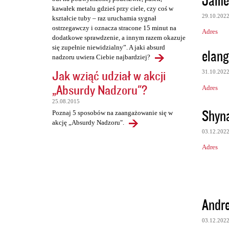
kawałek metalu gdzieś przy ciele, czy coś w
29.10.202
kształcie tuby – raz uruchamia sygnał
ostrzegawczy i oznacza stracone 15 minut na
Adres
dodatkowe sprawdzenie, a innym razem okazuje
się zupełnie niewidzialny”. A jaki absurd
elang
nadzoru uwiera Ciebie najbardziej?
Jak wziąć udział w akcji
31.10.202
„Absurdy Nadzoru"?
Adres
25.08.2015
Shyn
Poznaj 5 sposobów na zaangażowanie się w
akcję „Absurdy Nadzoru".
03.12.202
Adres
Andr
03.12.202