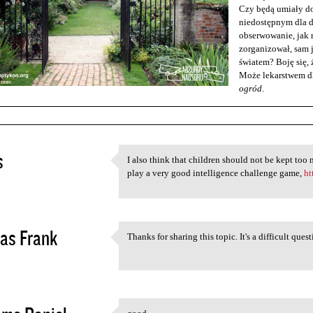
Czy będą umiały d
niedostępnym dla d
obserwowanie, jak r
zorganizował, sam j
światem? Boję się, 
Może lekarstwem dl
ogród
.
s
I also think that children should not be kept too
I also think that children
play a very good intelligence challenge game,
ht
2
as Frank
Thanks for sharing this topic. It's a difficult ques
Thanks for sharing this topic
2