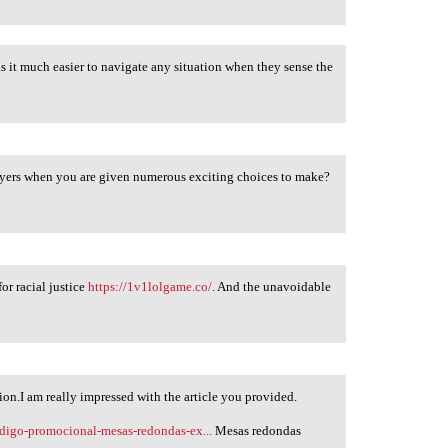
s it much easier to navigate any situation when they sense the
ayers when you are given numerous exciting choices to make?
or racial justice
https://1v1lolgame.co/
. And the unavoidable
ion.I am really impressed with the article you provided.
odigo-promocional-mesas-redondas-ex...
Mesas redondas