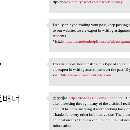
3
ttps://
www.topcityescort.com/escorts/bhinay
I really enjoyed reading your post, keep posting 
I really enjoyed reading your
to our website, we are expert in writing assignme
3
students.
Visit:
https://thestudenthelpline.com/uk/assignm
y
Excellent post, keep posting this type of content.
Excellent post, keep posting
are expert in writing assessment over the past 10
3
visit:
https://www.assesmenthelp.com
토배너
토토배너
https://todongsan.com/totobanner/
"Hel
토토배너 https://todongsan.com
after browsing through many of the articles I real
3
and I’ll be book-marking it and checking back of
Thanks for every other informative site. The place
an ideal means? I have a venture that I’m just no
information.