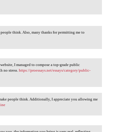
e people think. Also, many thanks for permitting me to
e website, I managed to compose a top-grade public
th no stress.
https://proessays.net/essays/category/public-
 make people think. Additionally, I appreciate you allowing me
line
llow you, the information you bring is very real, reflecting