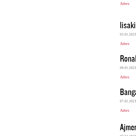
Adres
lisak
05.01.202
Adres
Rona
09.01.202
Adres
Banga
07.02.202
Adres
Ajmer