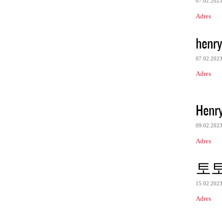
07.02.202
Adres
henry
07.02.202
Adres
Henr
09.02.202
Adres
토
15.02.202
Adres