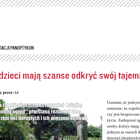
Przejdź
do
treści
DACJI PANOPTYKON
dzieci mają szanse odkryć swój tajem
5
y przez:
kk
Uważam, że jednym 
wrażenie, że współc
czy jest bezpieczne
życiu. Zaślepieni tą
osoby, którzy mają
jednym ze swoich f
dziesięć,dwadzieści