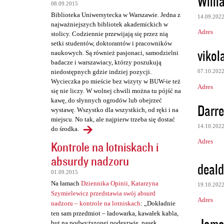
Willi
08.09.2015
e
Biblioteka Uniwersytecka w Warszawie. Jedna z
14.09.202
najważniejszych bibliotek akademickich w
Adres
stolicy. Codziennie przewijają się przez nią
setki studentów, doktorantów i pracowników
vikol
naukowych. Są również pasjonaci, samodzielni
badacze i warszawiacy, którzy poszukują
07.10.202
niedostępnych gdzie indziej pozycji.
Wycieczka po mieście bez wizyty w BUW-ie też
Adres
się nie liczy. W wolnej chwili można tu pójść na
kawę, do słynnych ogrodów lub obejrzeć
Darre
wystawę. Wszystko dla wszystkich, od ręki i na
miejscu. No tak, ale najpierw trzeba się dostać
14.10.202
do środka.
Adres
Kontrole na lotniskach i
absurdy nadzoru
deal
01.09.2015
Na łamach
Dziennika Opinii, Katarzyna
19.10.202
Szymielewicz przedstawia swój absurd
Adres
nadzoru – kontrole na lotniskach
: „Dokładnie
ten sam przedmiot – ładowarka, kawałek kabla,
Jame
but na podwyższonej podeszwie, pasek,