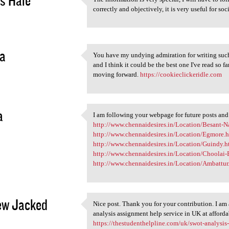
The information is very
correctly and objectively, it is very useful for so
2
a
You have my undying admiration for writing such a
You have my undying
and I think it could be the best one I've read so f
2
moving forward.
https://cookieclickeridle.com
a
I am following your webpage for future posts and
I am following your webpage
http://www.chennaidesires.in/Location/Besant-N
2
http://www.chennaidesires.in/Location/Egmore.
http://www.chennaidesires.in/Location/Guindy.h
http://www.chennaidesires.in/Location/Choolai-
http://www.chennaidesires.in/Location/Ambattur
ew Jacked
Nice post. Thank you for your contribution. I am
Nice post. Thank you for your
analysis assignment help service in UK at afforda
2
https://thestudenthelpline.com/uk/swot-analysi