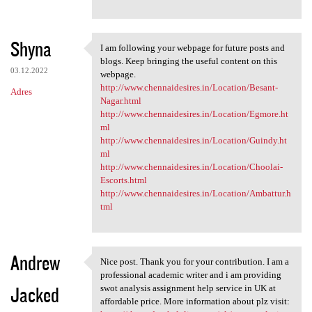
Shyna
I am following your webpage for future posts and
I am following your webpage
blogs. Keep bringing the useful content on this
03.12.2022
webpage.
http://www.chennaidesires.in/Location/Besant-
Adres
Nagar.html
http://www.chennaidesires.in/Location/Egmore.ht
ml
http://www.chennaidesires.in/Location/Guindy.ht
ml
http://www.chennaidesires.in/Location/Choolai-
Escorts.html
http://www.chennaidesires.in/Location/Ambattur.h
tml
Andrew
Nice post. Thank you for your contribution. I am a
Nice post. Thank you for your
professional academic writer and i am providing
Jacked
swot analysis assignment help service in UK at
affordable price. More information about plz visit: