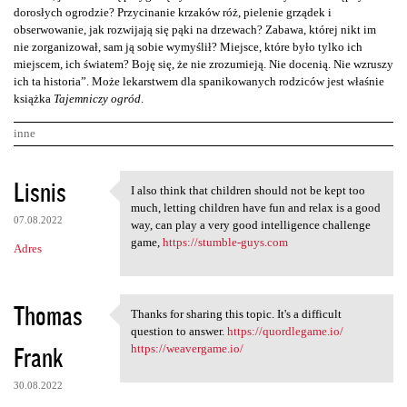
dorosłych ogrodzie? Przycinanie krzaków róż, pielenie grządek i
obserwowanie, jak rozwijają się pąki na drzewach? Zabawa, której nikt im
nie zorganizował, sam ją sobie wymyślił? Miejsce, które było tylko ich
miejscem, ich światem? Boję się, że nie zrozumieją. Nie docenią. Nie wzruszy
ich ta historia”. Może lekarstwem dla spanikowanych rodziców jest właśnie
książka
Tajemniczy ogród
.
inne
K
Lisnis
I also think that children should not be kept too
I also think that children
o
much, letting children have fun and relax is a good
07.08.2022
m
way, can play a very good intelligence challenge
game,
https://stumble-guys.com
Adres
e
n
t
Thomas
Thanks for sharing this topic. It's a difficult
Thanks for sharing this topic
a
question to answer.
https://quordlegame.io/
Frank
https://weavergame.io/
r
z
30.08.2022