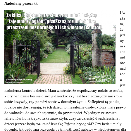
Nadesłany przez:
kk
Uw
aża
m,
że
jed
ny
m z
abs
urd
ów
nad
zor
u
jest
nadmierna kontrola dzieci. Mam wrażenie, że współczesny rodzic to osoba,
który panicznie boi się o swoje dziecko: czy jest bezpieczne, czy nie zrobi
sobie krzywdy, czy poradzi sobie w dorosłym życiu. Zaślepieni tą paniką
rodzice nie dostrzegają, że ich dzieci to niezależne osoby, którzy mają prawo
do wolności, do swoich tajemnic, do prywatności. W jednym ze swoich
felietonów Ilona Łepkowska zauważyła: „czy za dziesięć,dwadzieścia lat
dzieci jeszcze będą rozumieć książkę
Tajemniczy ogród
? Czy będą umiały
docenić, jak cudowną przygodą była możliwość zabawy w niedostępnym dla