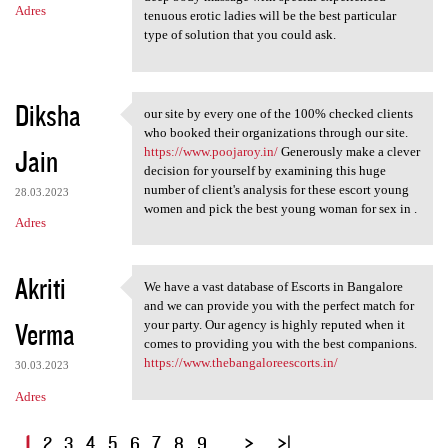
Adres
tenuous erotic ladies will be the best particular
type of solution that you could ask.
Diksha
our site by every one of the 100% checked clients
our site by every one of the
who booked their organizations through our site.
Jain
https://www.poojaroy.in/
Generously make a clever
decision for yourself by examining this huge
number of client's analysis for these escort young
28.03.2023
women and pick the best young woman for sex in .
Adres
Akriti
We have a vast database of Escorts in Bangalore
We have a vast database of
and we can provide you with the perfect match for
Verma
your party. Our agency is highly reputed when it
comes to providing you with the best companions.
https://www.thebangaloreescorts.in/
30.03.2023
Adres
S
1
2
3
4
5
6
7
8
9
…