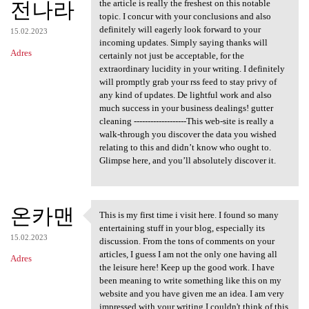
전나라
the article is really the freshest on this notable
topic. I concur with your conclusions and also
definitely will eagerly look forward to your
15.02.2023
incoming updates. Simply saying thanks will
Adres
certainly not just be acceptable, for the
extraordinary lucidity in your writing. I definitely
will promptly grab your rss feed to stay privy of
any kind of updates. De lightful work and also
much success in your business dealings! gutter
cleaning -------------------This web-site is really a
walk-through you discover the data you wished
relating to this and didn’t know who ought to.
Glimpse here, and you’ll absolutely discover it.
온카맨
This is my first time i visit here. I found so many
This is my first time i visit
entertaining stuff in your blog, especially its
15.02.2023
discussion. From the tons of comments on your
articles, I guess I am not the only one having all
Adres
the leisure here! Keep up the good work. I have
been meaning to write something like this on my
website and you have given me an idea. I am very
impressed with your writing I couldn't think of this,