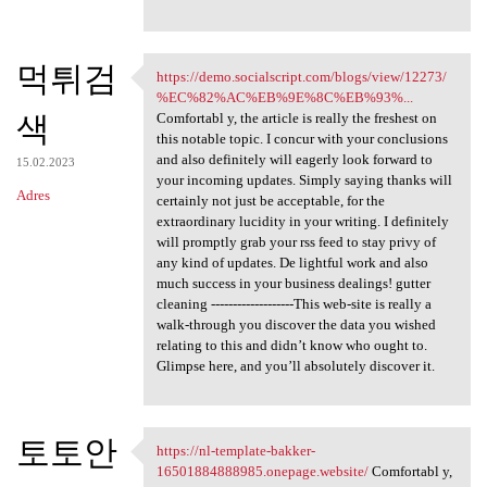
먹튀검
https://demo.socialscript.com/blogs/view/12273/
https://demo.socialscript.com
%EC%82%AC%EB%9E%8C%EB%93%...
색
Comfortabl y, the article is really the freshest on
this notable topic. I concur with your conclusions
and also definitely will eagerly look forward to
15.02.2023
your incoming updates. Simply saying thanks will
Adres
certainly not just be acceptable, for the
extraordinary lucidity in your writing. I definitely
will promptly grab your rss feed to stay privy of
any kind of updates. De lightful work and also
much success in your business dealings! gutter
cleaning -------------------This web-site is really a
walk-through you discover the data you wished
relating to this and didn’t know who ought to.
Glimpse here, and you’ll absolutely discover it.
토토안
https://nl-template-bakker-
https://nl-template-bakker
16501884888985.onepage.website/
Comfortabl y,