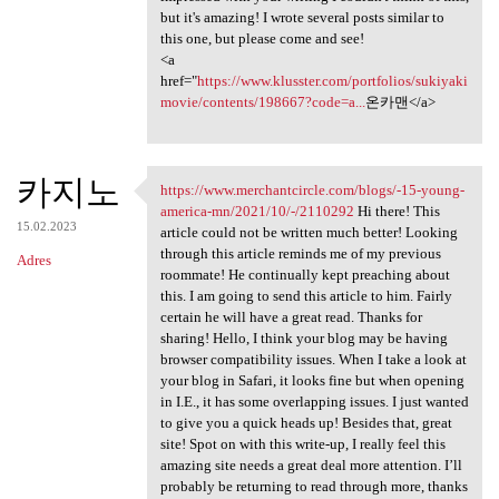
but it's amazing! I wrote several posts similar to
this one, but please come and see!
<a
href="
https://www.klusster.com/portfolios/sukiyaki
movie/contents/198667?code=a...
온카맨</a>
카지노
https://www.merchantcircle.com/blogs/-15-young-
https://www.merchantcircle
america-mn/2021/10/-/2110292
Hi there! This
15.02.2023
article could not be written much better! Looking
through this article reminds me of my previous
Adres
roommate! He continually kept preaching about
this. I am going to send this article to him. Fairly
certain he will have a great read. Thanks for
sharing! Hello, I think your blog may be having
browser compatibility issues. When I take a look at
your blog in Safari, it looks fine but when opening
in I.E., it has some overlapping issues. I just wanted
to give you a quick heads up! Besides that, great
site! Spot on with this write-up, I really feel this
amazing site needs a great deal more attention. I’ll
probably be returning to read through more, thanks