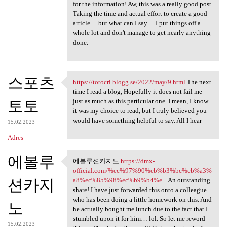
for the information! Aw, this was a really good post.
Taking the time and actual effort to create a good
article… but what can I say… I put things off a
whole lot and don't manage to get nearly anything
done.
스포츠
https://totocri.blogg.se/2022/may/9.html
The next
https://totocri.blogg.se/2022
time I read a blog, Hopefully it does not fail me
토토
just as much as this particular one. I mean, I know
it was my choice to read, but I truly believed you
would have something helpful to say. All I hear
15.02.2023
Adres
에볼루
에볼루션카지노
https://dmx-
에볼루션카지노 https://dmx-official
official.com/%ec%97%90%eb%b3%bc%eb%a3%
션카지
a8%ec%85%98%ec%b9%b4%e...
An outstanding
share! I have just forwarded this onto a colleague
who has been doing a little homework on this. And
노
he actually bought me lunch due to the fact that I
stumbled upon it for him… lol. So let me reword
15.02.2023