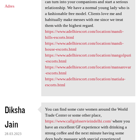
can turn into your companions and start a serious
Adres
relationship. We have a normal young lady who is
a fashionable free model. Clients love me and
habitually make messes with me since we treat
them with the highest regard.
https://www.adelhiescort.com/location/mandi-
hills-escorts.html
https://www.adelhiescort.com/location/mandi-
house-escorts.html
https://www.adelhiescort.com/location/mangolpuri
-escorts.html
https://www.adelhiescort.com/location/mansarovar
-escorts.html
https://www.adelhiescort.com/location/matiala-
escorts.html
Diksha
You can find some cute women around the World
You can find some cute women
Trade Center or some other place,
Jain
https://www.callgirlsservieindelhi.com/
where you
have an excellent GF experience with drinking a
strong coffee and the next minute having some
28.03.2023
deep body massage with special experienced