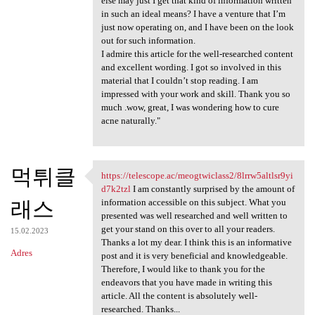
else may just I get that kind of information written
in such an ideal means? I have a venture that I’m
just now operating on, and I have been on the look
out for such information.
I admire this article for the well-researched content
and excellent wording. I got so involved in this
material that I couldn’t stop reading. I am
impressed with your work and skill. Thank you so
much .wow, great, I was wondering how to cure
acne naturally."
먹튀클
https://telescope.ac/meogtwiclass2/8lrrw5altlsr9yi
https://telescope.ac
d7k2tzl
I am constantly surprised by the amount of
래스
information accessible on this subject. What you
presented was well researched and well written to
get your stand on this over to all your readers.
15.02.2023
Thanks a lot my dear. I think this is an informative
Adres
post and it is very beneficial and knowledgeable.
Therefore, I would like to thank you for the
endeavors that you have made in writing this
article. All the content is absolutely well-
researched. Thanks...