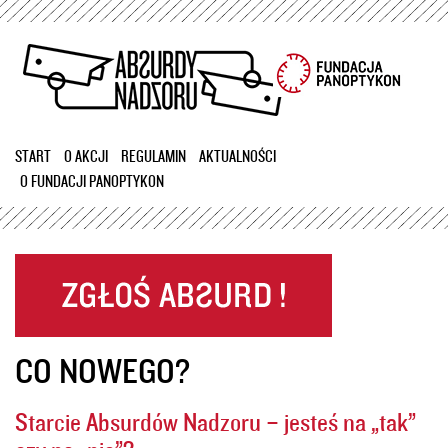
Przejdź
do
treści
START
O AKCJI
REGULAMIN
AKTUALNOŚCI
O FUNDACJI PANOPTYKON
CO NOWEGO?
Starcie Absurdów Nadzoru – jesteś na „tak”