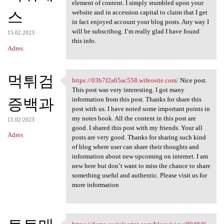
https://premisoletura-15
element of content. I simply stumbled upon your
스
website and in accession capital to claim that I get
in fact enjoyed account your blog posts. Any way I
will be subscribog. I’m really glad I have found
15.02.2023
this info.
Adres
먹튀검
https://03b7f2a65ac558.wifeosite.com/
Nice post.
https://03b7f2a65ac558
This post was very interesting. I got many
증백과
information from this post. Thanks for share this
post with us. I have noted some important points in
my notes book. All the content in this post are
15.02.2023
good. I shared this post with my friends. Your all
Adres
posts are very good. Thanks for sharing such kind
of blog where user can share their thoughts and
information about new upcoming on internet. I am
new here but don’t want to miss the chance to share
something useful and authentic. Please visit us for
more information