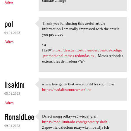
climate change
Adres
pol
Thank you for sharing this useful article
Thank you for sharing this
information.I am really impressed with the article
04.01.2023
you provided.
Adres
<a
Href="
https://descuentostop.eu/descuentos/codigo
-promocional-mesas-redondas-ex...
Mesas redondas
extensibles de madera </a>
lisakim
a new free game that you should try right now
a new free game that you
https://madalinstuntcars.online
05.01.2023
Adres
RonaldLee
Dzieci mogą odkrywać więcej gier
Dzieci mogą odkrywać więcej
https://modilimitado.com/geometry-dash
.
09.01.2023
Zapewnia dzieciom rozrywkę i rozwija ich