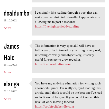
dealdumbo
I genuinely like reading through a post that can
I genuinely like reading
make people think. Additionally, I appreciate you
19.10.2022
allowing me to post a response.
https://fivenightsatfreddys.online
Adres
James
The information is very special, I will have to
The information is very
follow you, the information you bring is very real,
Hale
reflecting correctly and objectively, it is very
useful for society to grow together.
https://cupheadonline.com
29.10.2022
Adres
elanga
You have my undying admiration for writing such
You have my undying
a wonderful piece. I've really enjoyed reading this
31.10.2022
article, and I think it could be the best one I've read
so far. It would be great if you could keep up this
Adres
level of work moving forward.
https://cookieclickeridle.com