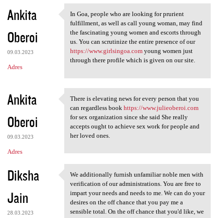
Ankita
In Goa, people who are looking for prurient
In Goa, people who are
fulfillment, as well as call young woman, may find
Oberoi
the fascinating young women and escorts through
us. You can scrutinize the entire presence of our
https://www.girlsingoa.com
young women just
09.03.2023
through there profile which is given on our site.
Adres
Ankita
There is elevating news for every person that you
There is elevating news for
can regardless book
https://www.julieoberoi.com
Oberoi
for sex organization since she said She really
accepts ought to achieve sex work for people and
her loved ones.
09.03.2023
Adres
Diksha
We additionally furnish unfamiliar noble men with
We additionally furnish
verification of our administrations. You are free to
Jain
impart your needs and needs to me. We can do your
desires on the off chance that you pay me a
sensible total. On the off chance that you'd like, we
28.03.2023