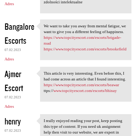
zdolności intelektualne
Adres
Bangalore
We want to take you away from mental fatigue, we
We want to take you away from
want to give you a different feeling of happiness.
Escorts
https://www.topcityescort.com/escorts/brigade-
road
https://www.topcityescort.com/escorts/brookefield
07.02.2023
Adres
Ajmer
This article is very interesting. Even before this, I
This article is very
had come across an article that I found interesting.
Escort
https://www.topcityescort.com/escorts/beawar
ttps://
www.topcityescort.com/escorts/bhinay
07.02.2023
Adres
henry
I really enjoyed reading your post, keep posting
I really enjoyed reading your
this type of content. If you need uk assignment
07.02.2023
help then visit to our website, we are expert in