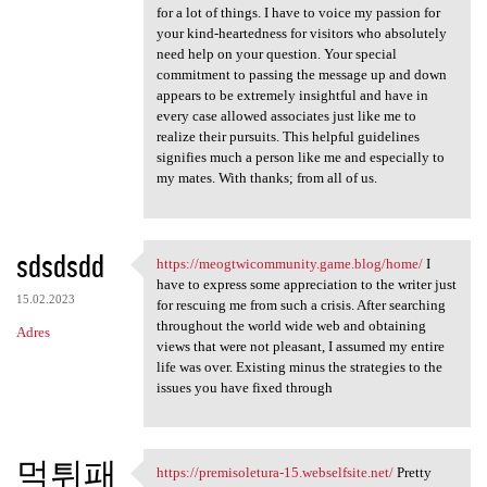
for a lot of things. I have to voice my passion for
your kind-heartedness for visitors who absolutely
need help on your question. Your special
commitment to passing the message up and down
appears to be extremely insightful and have in
every case allowed associates just like me to
realize their pursuits. This helpful guidelines
signifies much a person like me and especially to
my mates. With thanks; from all of us.
sdsdsdd
https://meogtwicommunity.game.blog/home/
I
https://meogtwicommunity.game
have to express some appreciation to the writer just
15.02.2023
for rescuing me from such a crisis. After searching
throughout the world wide web and obtaining
Adres
views that were not pleasant, I assumed my entire
life was over. Existing minus the strategies to the
issues you have fixed through
먹튀패
https://premisoletura-15.webselfsite.net/
Pretty