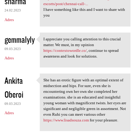
sharma
escorts/post/chennai-call-...
I have something like this and I want to share with
24.02.2023
you
Adres
gemmalyly
I appreciate you calling attention to this crucial
I appreciate you calling
matter. We must, in my opinion
09.03.2023
https://contextowordle.co/
, continue to spread
awareness and look for solutions.
Adres
Ankita
She has an erotic figure with an optimal extent of
She has an erotic figure with
midsection and hips. For sure, even she is
Oberoi
encountering own her own she completed her
examinations. she is an educated and insightful
young woman with magnificent twists. her eyes are
09.03.2023
significant and negligible green in assortment. Not
Adres
even Ruhi you can meet various other
https://www.lisadsouza.com
for your pleasure.