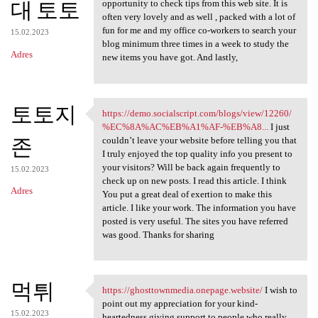
대 토토
opportunity to check tips from this web site. It is
often very lovely and as well , packed with a lot of
fun for me and my office co-workers to search your
15.02.2023
blog minimum three times in a week to study the
Adres
new items you have got. And lastly,
토토지
https://demo.socialscript.com/blogs/view/12260/
https://demo.socialscript.com
%EC%8A%AC%EB%A1%AF-%EB%A8...
I just
존
couldn’t leave your website before telling you that
I truly enjoyed the top quality info you present to
your visitors? Will be back again frequently to
15.02.2023
check up on new posts. I read this article. I think
Adres
You put a great deal of exertion to make this
article. I like your work. The information you have
posted is very useful. The sites you have referred
was good. Thanks for sharing
먹튀
https://ghosttownmedia.onepage.website/
I wish to
https://ghosttownmedia
point out my appreciation for your kind-
15.02.2023
heartedness giving support to people who really