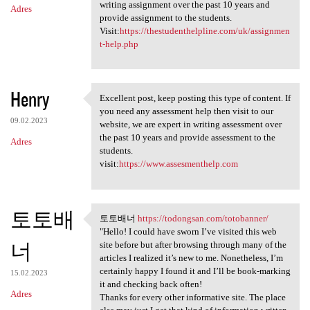
writing assignment over the past 10 years and
Adres
provide assignment to the students.
Visit:
https://thestudenthelpline.com/uk/assignmen
t-help.php
Henry
Excellent post, keep posting this type of content. If
Excellent post, keep posting
you need any assessment help then visit to our
09.02.2023
website, we are expert in writing assessment over
the past 10 years and provide assessment to the
Adres
students.
visit:
https://www.assesmenthelp.com
토토배
토토배너
https://todongsan.com/totobanner/
토토배너 https://todongsan.com
"Hello! I could have sworn I’ve visited this web
너
site before but after browsing through many of the
articles I realized it’s new to me. Nonetheless, I’m
certainly happy I found it and I’ll be book-marking
15.02.2023
it and checking back often!
Adres
Thanks for every other informative site. The place