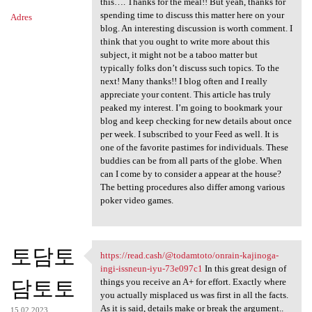
this…. Thanks for the meal!! But yeah, thanks for
spending time to discuss this matter here on your
Adres
blog. An interesting discussion is worth comment. I
think that you ought to write more about this
subject, it might not be a taboo matter but
typically folks don’t discuss such topics. To the
next! Many thanks!! I blog often and I really
appreciate your content. This article has truly
peaked my interest. I’m going to bookmark your
blog and keep checking for new details about once
per week. I subscribed to your Feed as well. It is
one of the favorite pastimes for individuals. These
buddies can be from all parts of the globe. When
can I come by to consider a appear at the house?
The betting procedures also differ among various
poker video games.
토담토
https://read.cash/@todamtoto/onrain-kajinoga-
https://read.cash/@todamtoto
ingi-issneun-iyu-73e097c1
In this great design of
담토토
things you receive an A+ for effort. Exactly where
you actually misplaced us was first in all the facts.
As it is said, details make or break the argument..
15.02.2023