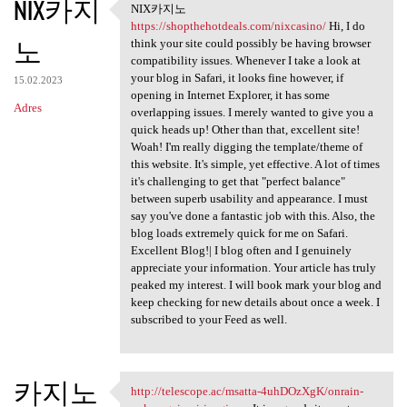
NIX카지
NIX카지노
NIX카지노 https:/
https://shopthehotdeals.com/nixcasino/
Hi, I do
노
think your site could possibly be having browser
compatibility issues. Whenever I take a look at
your blog in Safari, it looks fine however, if
15.02.2023
opening in Internet Explorer, it has some
Adres
overlapping issues. I merely wanted to give you a
quick heads up! Other than that, excellent site!
Woah! I'm really digging the template/theme of
this website. It's simple, yet effective. A lot of times
it's challenging to get that "perfect balance"
between superb usability and appearance. I must
say you've done a fantastic job with this. Also, the
blog loads extremely quick for me on Safari.
Excellent Blog!| I blog often and I genuinely
appreciate your information. Your article has truly
peaked my interest. I will book mark your blog and
keep checking for new details about once a week. I
subscribed to your Feed as well.
카지노
http://telescope.ac/msatta-4uhDOzXgK/onrain-
http://telescope.ac/msatta