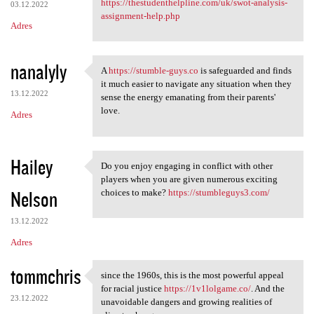
https://thestudenthelpline.com/uk/swot-analysis-
03.12.2022
assignment-help.php
Adres
nanalyly
A
https://stumble-guys.co
is safeguarded and finds
A https://stumble-guys.co is
it much easier to navigate any situation when they
13.12.2022
sense the energy emanating from their parents'
love.
Adres
Hailey
Do you enjoy engaging in conflict with other
Do you enjoy engaging in
players when you are given numerous exciting
Nelson
choices to make?
https://stumbleguys3.com/
13.12.2022
Adres
tommchris
since the 1960s, this is the most powerful appeal
since the 1960s, this is the
for racial justice
https://1v1lolgame.co/
. And the
23.12.2022
unavoidable dangers and growing realities of