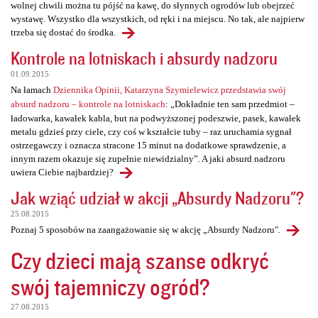
wolnej chwili można tu pójść na kawę, do słynnych ogrodów lub obejrzeć
wystawę. Wszystko dla wszystkich, od ręki i na miejscu. No tak, ale najpierw
trzeba się dostać do środka.
Kontrole na lotniskach i absurdy nadzoru
01.09.2015
Na łamach
Dziennika Opinii, Katarzyna Szymielewicz przedstawia swój
absurd nadzoru – kontrole na lotniskach
: „Dokładnie ten sam przedmiot –
ładowarka, kawałek kabla, but na podwyższonej podeszwie, pasek, kawałek
metalu gdzieś przy ciele, czy coś w kształcie tuby – raz uruchamia sygnał
ostrzegawczy i oznacza stracone 15 minut na dodatkowe sprawdzenie, a
innym razem okazuje się zupełnie niewidzialny”. A jaki absurd nadzoru
uwiera Ciebie najbardziej?
Jak wziąć udział w akcji „Absurdy Nadzoru"?
25.08.2015
Poznaj 5 sposobów na zaangażowanie się w akcję „Absurdy Nadzoru".
Czy dzieci mają szanse odkryć
swój tajemniczy ogród?
27.08.2015