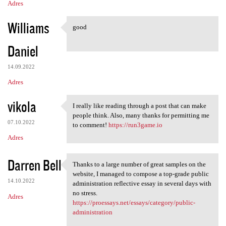
e
Adres
Williams
good
good
Daniel
14.09.2022
Adres
vikola
I really like reading through a post that can make
I really like reading through
people think. Also, many thanks for permitting me
07.10.2022
to comment!
https://run3game.io
Adres
Darren Bell
Thanks to a large number of great samples on the
Thanks to a large number of
website, I managed to compose a top-grade public
14.10.2022
administration reflective essay in several days with
no stress.
Adres
https://proessays.net/essays/category/public-
administration