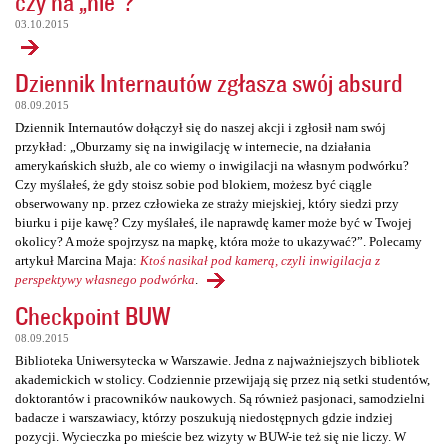
czy na „nie”?
03.10.2015
Dziennik Internautów zgłasza swój absurd
08.09.2015
Dziennik Internautów dołączył się do naszej akcji i zgłosił nam swój
przykład: „Oburzamy się na inwigilację w internecie, na działania
amerykańskich służb, ale co wiemy o inwigilacji na własnym podwórku?
Czy myślałeś, że gdy stoisz sobie pod blokiem, możesz być ciągle
obserwowany np. przez człowieka ze straży miejskiej, który siedzi przy
biurku i pije kawę? Czy myślałeś, ile naprawdę kamer może być w Twojej
okolicy? A może spojrzysz na mapkę, która może to ukazywać?”. Polecamy
artykuł Marcina Maja:
Ktoś nasikał pod kamerą, czyli inwigilacja z
perspektywy własnego podwórka
.
Checkpoint BUW
08.09.2015
Biblioteka Uniwersytecka w Warszawie. Jedna z najważniejszych bibliotek
akademickich w stolicy. Codziennie przewijają się przez nią setki studentów,
doktorantów i pracowników naukowych. Są również pasjonaci, samodzielni
badacze i warszawiacy, którzy poszukują niedostępnych gdzie indziej
pozycji. Wycieczka po mieście bez wizyty w BUW-ie też się nie liczy. W