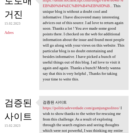
토토매
https://demo.socialscript.com/blogs/view/8048/%
https://demo.socialscript.com
EB%B0%94%EC%B9%B4%EB%9D%B...
This
거진
unique blog is without a doubt cool and
informative. I have discovered many interesting
advices out of this source. I ad love to return again
15.02.2023
soon. Thanks a lot ! You ave made some good
Adres
points there. I checked on the web for additional
information about the issue and found most people
will go along with your views on this website. This
particular blog is no doubt entertaining and
besides informative. I have picked a bunch of
useful things out of this blog. I ad love to visit it
again and again. Thanks a bunch! Merely wanna
say that this is very helpful , Thanks for taking
your time to write this.
검증된
검증된 사이트
검증된 사이트 https:/
https://politicadeverdade.com/gumjungnoliteo/
I
사이트
wish to show thanks to the writer for rescuing me
from this challenge. As a result of exploring
through the search engines and seeing thoughts
15.02.2023
which were not powerful, I was thinking my entire