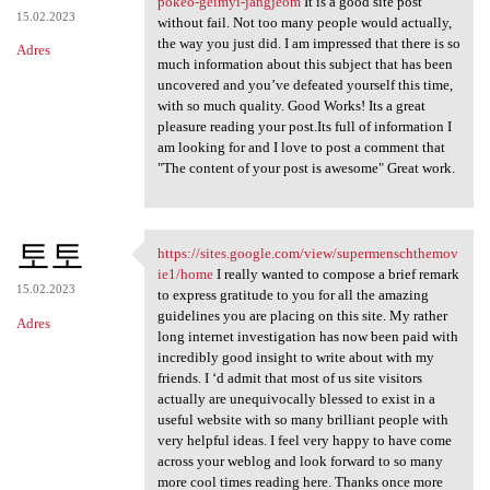
pokeo-geimyi-jangjeom
It is a good site post
15.02.2023
without fail. Not too many people would actually,
the way you just did. I am impressed that there is so
Adres
much information about this subject that has been
uncovered and you’ve defeated yourself this time,
with so much quality. Good Works! Its a great
pleasure reading your post.Its full of information I
am looking for and I love to post a comment that
"The content of your post is awesome" Great work.
토토
https://sites.google.com/view/supermenschthemov
https://sites.google.com/view
ie1/home
I really wanted to compose a brief remark
15.02.2023
to express gratitude to you for all the amazing
guidelines you are placing on this site. My rather
Adres
long internet investigation has now been paid with
incredibly good insight to write about with my
friends. I ‘d admit that most of us site visitors
actually are unequivocally blessed to exist in a
useful website with so many brilliant people with
very helpful ideas. I feel very happy to have come
across your weblog and look forward to so many
more cool times reading here. Thanks once more