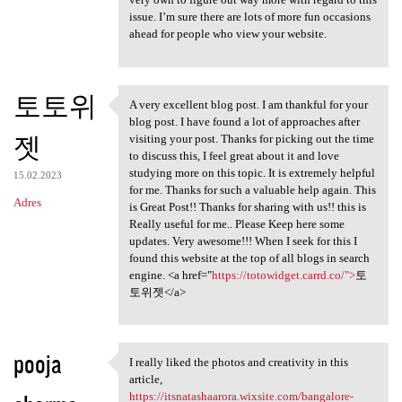
issue. I’m sure there are lots of more fun occasions
ahead for people who view your website.
토토위
A very excellent blog post. I am thankful for your
A very excellent blog post. I
blog post. I have found a lot of approaches after
젯
visiting your post. Thanks for picking out the time
to discuss this, I feel great about it and love
studying more on this topic. It is extremely helpful
15.02.2023
for me. Thanks for such a valuable help again. This
Adres
is Great Post!! Thanks for sharing with us!! this is
Really useful for me.. Please Keep here some
updates. Very awesome!!! When I seek for this I
found this website at the top of all blogs in search
engine. <a href="
https://totowidget.carrd.co/">
토
토위젯</a>
pooja
I really liked the photos and creativity in this
I really liked the photos and
article,
https://itsnatashaarora.wixsite.com/bangalore-