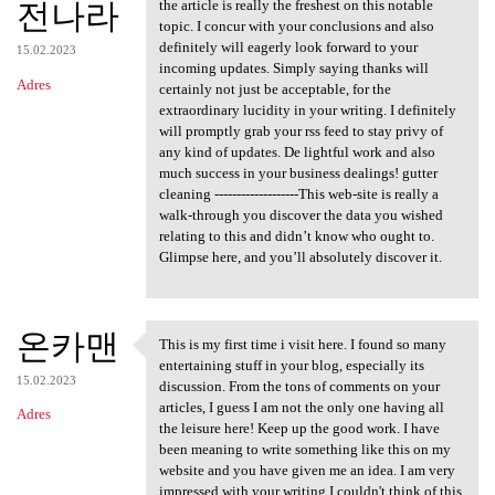
전나라
the article is really the freshest on this notable
topic. I concur with your conclusions and also
definitely will eagerly look forward to your
15.02.2023
incoming updates. Simply saying thanks will
Adres
certainly not just be acceptable, for the
extraordinary lucidity in your writing. I definitely
will promptly grab your rss feed to stay privy of
any kind of updates. De lightful work and also
much success in your business dealings! gutter
cleaning -------------------This web-site is really a
walk-through you discover the data you wished
relating to this and didn’t know who ought to.
Glimpse here, and you’ll absolutely discover it.
온카맨
This is my first time i visit here. I found so many
This is my first time i visit
entertaining stuff in your blog, especially its
15.02.2023
discussion. From the tons of comments on your
articles, I guess I am not the only one having all
Adres
the leisure here! Keep up the good work. I have
been meaning to write something like this on my
website and you have given me an idea. I am very
impressed with your writing I couldn't think of this,