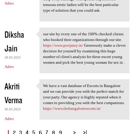
Adres
tenuous erotic ladies will be the best particular
type of solution that you could ask.
Diksha
our site by every one of the 100% checked clients
our site by every one of the
who booked their organizations through our site.
Jain
https://www.poojaroy.in/
Generously make a clever
decision for yourself by examining this huge
number of client's analysis for these escort young
28.03.2023
women and pick the best young woman for sex in .
Adres
Akriti
We have a vast database of Escorts in Bangalore
We have a vast database of
and we can provide you with the perfect match for
Verma
your party. Our agency is highly reputed when it
comes to providing you with the best companions.
https://www.thebangaloreescorts.in/
30.03.2023
Adres
S
1
2
3
4
5
6
7
8
9
…