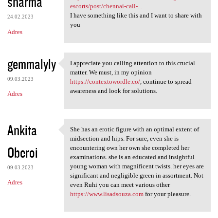
sharma
escorts/post/chennai-call-...
I have something like this and I want to share with
24.02.2023
you
Adres
gemmalyly
I appreciate you calling attention to this crucial
I appreciate you calling
matter. We must, in my opinion
09.03.2023
https://contextowordle.co/
, continue to spread
awareness and look for solutions.
Adres
Ankita
She has an erotic figure with an optimal extent of
She has an erotic figure with
midsection and hips. For sure, even she is
Oberoi
encountering own her own she completed her
examinations. she is an educated and insightful
young woman with magnificent twists. her eyes are
09.03.2023
significant and negligible green in assortment. Not
Adres
even Ruhi you can meet various other
https://www.lisadsouza.com
for your pleasure.