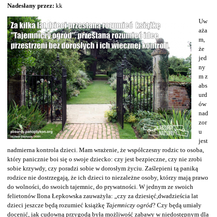
Nadesłany przez:
kk
Uw
aża
m,
że
jed
ny
m z
abs
urd
ów
nad
zor
u
jest
nadmierna kontrola dzieci. Mam wrażenie, że współczesny rodzic to osoba,
który panicznie boi się o swoje dziecko: czy jest bezpieczne, czy nie zrobi
sobie krzywdy, czy poradzi sobie w dorosłym życiu. Zaślepieni tą paniką
rodzice nie dostrzegają, że ich dzieci to niezależne osoby, którzy mają prawo
do wolności, do swoich tajemnic, do prywatności. W jednym ze swoich
felietonów Ilona Łepkowska zauważyła: „czy za dziesięć,dwadzieścia lat
dzieci jeszcze będą rozumieć książkę
Tajemniczy ogród
? Czy będą umiały
docenić, jak cudowną przygodą była możliwość zabawy w niedostępnym dla