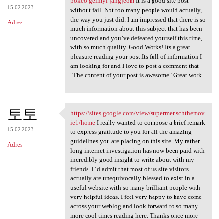
pokeo-geimyi-jangjeom
It is a good site post
15.02.2023
without fail. Not too many people would actually,
the way you just did. I am impressed that there is so
Adres
much information about this subject that has been
uncovered and you’ve defeated yourself this time,
with so much quality. Good Works! Its a great
pleasure reading your post.Its full of information I
am looking for and I love to post a comment that
"The content of your post is awesome" Great work.
토토
https://sites.google.com/view/supermenschthemov
https://sites.google.com/view
ie1/home
I really wanted to compose a brief remark
15.02.2023
to express gratitude to you for all the amazing
guidelines you are placing on this site. My rather
Adres
long internet investigation has now been paid with
incredibly good insight to write about with my
friends. I ‘d admit that most of us site visitors
actually are unequivocally blessed to exist in a
useful website with so many brilliant people with
very helpful ideas. I feel very happy to have come
across your weblog and look forward to so many
more cool times reading here. Thanks once more