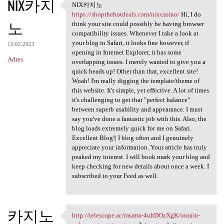
NIX카지
NIX카지노
NIX카지노 https:/
https://shopthehotdeals.com/nixcasino/
Hi, I do
노
think your site could possibly be having browser
compatibility issues. Whenever I take a look at
your blog in Safari, it looks fine however, if
15.02.2023
opening in Internet Explorer, it has some
Adres
overlapping issues. I merely wanted to give you a
quick heads up! Other than that, excellent site!
Woah! I'm really digging the template/theme of
this website. It's simple, yet effective. A lot of times
it's challenging to get that "perfect balance"
between superb usability and appearance. I must
say you've done a fantastic job with this. Also, the
blog loads extremely quick for me on Safari.
Excellent Blog!| I blog often and I genuinely
appreciate your information. Your article has truly
peaked my interest. I will book mark your blog and
keep checking for new details about once a week. I
subscribed to your Feed as well.
카지노
http://telescope.ac/msatta-4uhDOzXgK/onrain-
http://telescope.ac/msatta