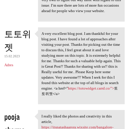
issue. I’m sure there are lots of more fun occasions
ahead for people who view your website.
토토위
A very excellent blog post. I am thankful for your
A very excellent blog post. I
blog post. I have found a lot of approaches after
젯
visiting your post. Thanks for picking out the time
to discuss this, I feel great about it and love
studying more on this topic. It is extremely helpful
15.02.2023
for me. Thanks for such a valuable help again. This
Adres
is Great Post!! Thanks for sharing with us!! this is
Really useful for me.. Please Keep here some
updates. Very awesome!!! When I seek for this I
found this website at the top of all blogs in search
engine. <a href="
https://totowidget.carrd.co/">
토
토위젯</a>
pooja
I really liked the photos and creativity in this
I really liked the photos and
article,
https://itsnatashaarora.wixsite.com/bangalore-