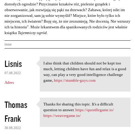
dorosłych ogrodzie? Przycinanie krzaków róż, pielenie grządek i
obserwowanie, jak rozwijają się pąki na drzewach? Zabawa, której nikt im
nie zorganizował, sam ją sobie wymyślił? Miejsce, które było tylko ich
miejscem, ich światem? Boję się, że nie zrozumieją. Nie docenią. Nie wzruszy
ich ta historia”. Może lekarstwem dla spanikowanych rodziców jest właśnie
książka
Tajemniczy ogród
.
inne
K
Lisnis
I also think that children should not be kept too
I also think that children
o
much, letting children have fun and relax is a good
07.08.2022
m
way, can play a very good intelligence challenge
game,
https://stumble-guys.com
Adres
e
n
t
Thomas
Thanks for sharing this topic. It's a difficult
Thanks for sharing this topic
a
question to answer.
https://quordlegame.io/
Frank
https://weavergame.io/
r
z
30.08.2022