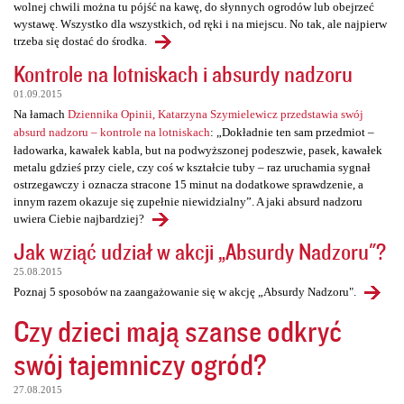
wolnej chwili można tu pójść na kawę, do słynnych ogrodów lub obejrzeć
wystawę. Wszystko dla wszystkich, od ręki i na miejscu. No tak, ale najpierw
trzeba się dostać do środka.
Kontrole na lotniskach i absurdy nadzoru
01.09.2015
Na łamach
Dziennika Opinii, Katarzyna Szymielewicz przedstawia swój
absurd nadzoru – kontrole na lotniskach
: „Dokładnie ten sam przedmiot –
ładowarka, kawałek kabla, but na podwyższonej podeszwie, pasek, kawałek
metalu gdzieś przy ciele, czy coś w kształcie tuby – raz uruchamia sygnał
ostrzegawczy i oznacza stracone 15 minut na dodatkowe sprawdzenie, a
innym razem okazuje się zupełnie niewidzialny”. A jaki absurd nadzoru
uwiera Ciebie najbardziej?
Jak wziąć udział w akcji „Absurdy Nadzoru"?
25.08.2015
Poznaj 5 sposobów na zaangażowanie się w akcję „Absurdy Nadzoru".
Czy dzieci mają szanse odkryć
swój tajemniczy ogród?
27.08.2015