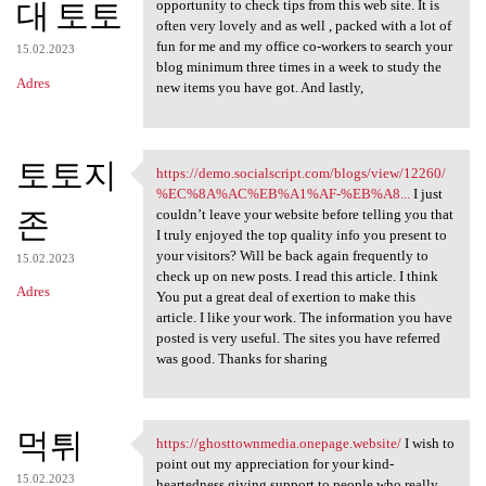
대 토토
opportunity to check tips from this web site. It is
often very lovely and as well , packed with a lot of
fun for me and my office co-workers to search your
15.02.2023
blog minimum three times in a week to study the
Adres
new items you have got. And lastly,
토토지
https://demo.socialscript.com/blogs/view/12260/
https://demo.socialscript.com
%EC%8A%AC%EB%A1%AF-%EB%A8...
I just
존
couldn’t leave your website before telling you that
I truly enjoyed the top quality info you present to
your visitors? Will be back again frequently to
15.02.2023
check up on new posts. I read this article. I think
Adres
You put a great deal of exertion to make this
article. I like your work. The information you have
posted is very useful. The sites you have referred
was good. Thanks for sharing
먹튀
https://ghosttownmedia.onepage.website/
I wish to
https://ghosttownmedia
point out my appreciation for your kind-
15.02.2023
heartedness giving support to people who really