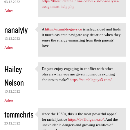
https://thestudenthelpline.com/uk/swot-analysis-
03.12.2022
assignment-help.php
Adres
nanalyly
A
https://stumble-guys.co
is safeguarded and finds
A https://stumble-guys.co is
it much easier to navigate any situation when they
13.12.2022
sense the energy emanating from their parents'
love.
Adres
Hailey
Do you enjoy engaging in conflict with other
Do you enjoy engaging in
players when you are given numerous exciting
Nelson
choices to make?
https://stumbleguys3.com/
13.12.2022
Adres
tommchris
since the 1960s, this is the most powerful appeal
since the 1960s, this is the
for racial justice
https://1v1lolgame.co/
. And the
23.12.2022
unavoidable dangers and growing realities of