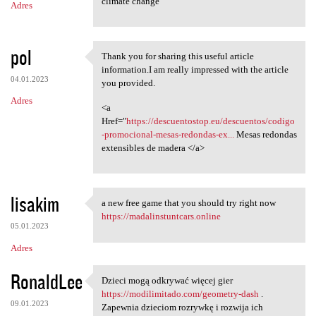
climate change
Adres
pol
Thank you for sharing this useful article
Thank you for sharing this
information.I am really impressed with the article
04.01.2023
you provided.
Adres
<a
Href="
https://descuentostop.eu/descuentos/codigo
-promocional-mesas-redondas-ex...
Mesas redondas
extensibles de madera </a>
lisakim
a new free game that you should try right now
a new free game that you
https://madalinstuntcars.online
05.01.2023
Adres
RonaldLee
Dzieci mogą odkrywać więcej gier
Dzieci mogą odkrywać więcej
https://modilimitado.com/geometry-dash
.
09.01.2023
Zapewnia dzieciom rozrywkę i rozwija ich