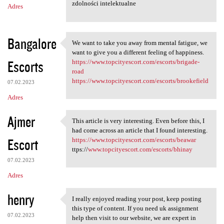
zdolności intelektualne
Adres
Bangalore
We want to take you away from mental fatigue, we
We want to take you away from
want to give you a different feeling of happiness.
Escorts
https://www.topcityescort.com/escorts/brigade-
road
https://www.topcityescort.com/escorts/brookefield
07.02.2023
Adres
Ajmer
This article is very interesting. Even before this, I
This article is very
had come across an article that I found interesting.
Escort
https://www.topcityescort.com/escorts/beawar
ttps://
www.topcityescort.com/escorts/bhinay
07.02.2023
Adres
henry
I really enjoyed reading your post, keep posting
I really enjoyed reading your
this type of content. If you need uk assignment
07.02.2023
help then visit to our website, we are expert in