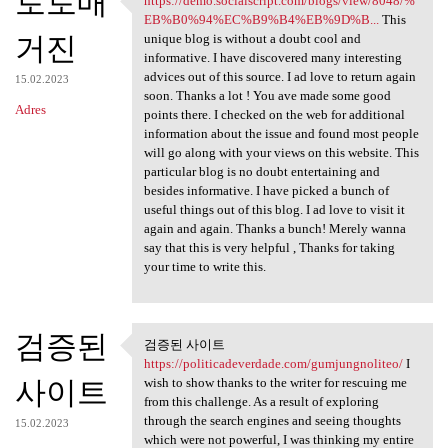
토토매
https://demo.socialscript.com/blogs/view/8048/%
https://demo.socialscript.com
EB%B0%94%EC%B9%B4%EB%9D%B...
This
거진
unique blog is without a doubt cool and
informative. I have discovered many interesting
advices out of this source. I ad love to return again
15.02.2023
soon. Thanks a lot ! You ave made some good
Adres
points there. I checked on the web for additional
information about the issue and found most people
will go along with your views on this website. This
particular blog is no doubt entertaining and
besides informative. I have picked a bunch of
useful things out of this blog. I ad love to visit it
again and again. Thanks a bunch! Merely wanna
say that this is very helpful , Thanks for taking
your time to write this.
검증된
검증된 사이트
검증된 사이트 https:/
https://politicadeverdade.com/gumjungnoliteo/
I
사이트
wish to show thanks to the writer for rescuing me
from this challenge. As a result of exploring
through the search engines and seeing thoughts
15.02.2023
which were not powerful, I was thinking my entire