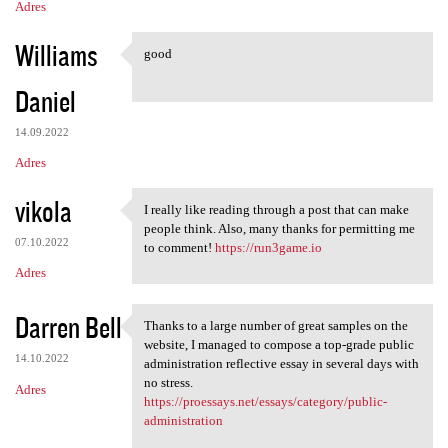
e
Adres
Williams
good
good
Daniel
14.09.2022
Adres
vikola
I really like reading through a post that can make
I really like reading through
people think. Also, many thanks for permitting me
07.10.2022
to comment!
https://run3game.io
Adres
Darren Bell
Thanks to a large number of great samples on the
Thanks to a large number of
website, I managed to compose a top-grade public
14.10.2022
administration reflective essay in several days with
no stress.
Adres
https://proessays.net/essays/category/public-
administration