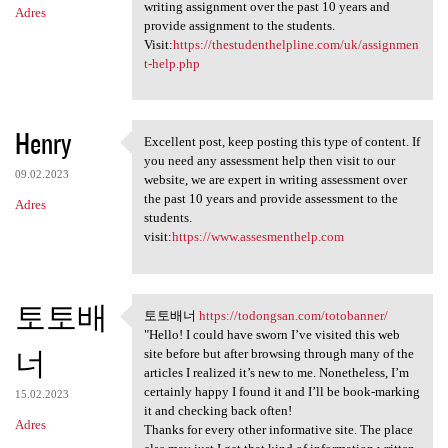
writing assignment over the past 10 years and
Adres
provide assignment to the students.
Visit:
https://thestudenthelpline.com/uk/assignmen
t-help.php
Henry
Excellent post, keep posting this type of content. If
Excellent post, keep posting
you need any assessment help then visit to our
09.02.2023
website, we are expert in writing assessment over
the past 10 years and provide assessment to the
Adres
students.
visit:
https://www.assesmenthelp.com
토토배
토토배너
https://todongsan.com/totobanner/
토토배너 https://todongsan.com
"Hello! I could have sworn I’ve visited this web
너
site before but after browsing through many of the
articles I realized it’s new to me. Nonetheless, I’m
certainly happy I found it and I’ll be book-marking
15.02.2023
it and checking back often!
Adres
Thanks for every other informative site. The place