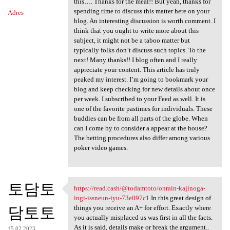
this…. Thanks for the meal!! But yeah, thanks for
spending time to discuss this matter here on your
Adres
blog. An interesting discussion is worth comment. I
think that you ought to write more about this
subject, it might not be a taboo matter but
typically folks don’t discuss such topics. To the
next! Many thanks!! I blog often and I really
appreciate your content. This article has truly
peaked my interest. I’m going to bookmark your
blog and keep checking for new details about once
per week. I subscribed to your Feed as well. It is
one of the favorite pastimes for individuals. These
buddies can be from all parts of the globe. When
can I come by to consider a appear at the house?
The betting procedures also differ among various
poker video games.
토담토
https://read.cash/@todamtoto/onrain-kajinoga-
https://read.cash/@todamtoto
ingi-issneun-iyu-73e097c1
In this great design of
담토토
things you receive an A+ for effort. Exactly where
you actually misplaced us was first in all the facts.
As it is said, details make or break the argument..
15.02.2023