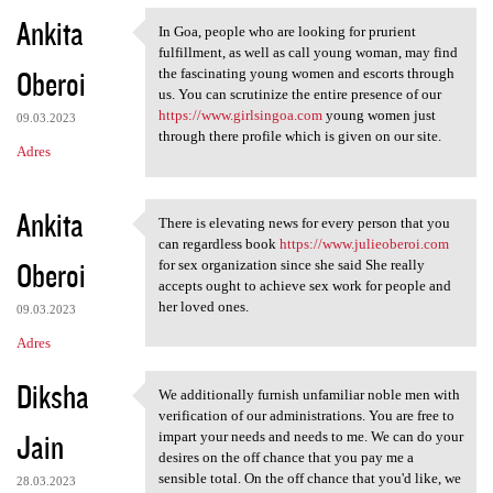
Ankita
In Goa, people who are looking for prurient
In Goa, people who are
fulfillment, as well as call young woman, may find
Oberoi
the fascinating young women and escorts through
us. You can scrutinize the entire presence of our
https://www.girlsingoa.com
young women just
09.03.2023
through there profile which is given on our site.
Adres
Ankita
There is elevating news for every person that you
There is elevating news for
can regardless book
https://www.julieoberoi.com
Oberoi
for sex organization since she said She really
accepts ought to achieve sex work for people and
her loved ones.
09.03.2023
Adres
Diksha
We additionally furnish unfamiliar noble men with
We additionally furnish
verification of our administrations. You are free to
Jain
impart your needs and needs to me. We can do your
desires on the off chance that you pay me a
sensible total. On the off chance that you'd like, we
28.03.2023