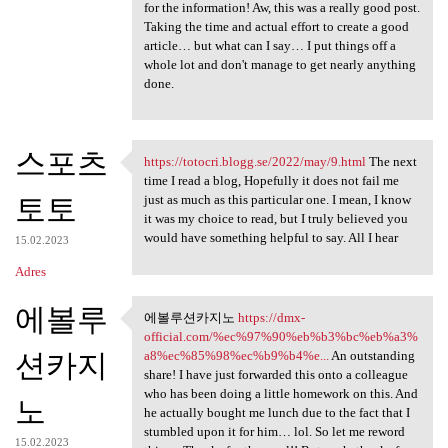
for the information! Aw, this was a really good post.
Taking the time and actual effort to create a good
article… but what can I say… I put things off a
whole lot and don't manage to get nearly anything
done.
스포츠
https://totocri.blogg.se/2022/may/9.html
The next
https://totocri.blogg.se/2022
time I read a blog, Hopefully it does not fail me
토토
just as much as this particular one. I mean, I know
it was my choice to read, but I truly believed you
would have something helpful to say. All I hear
15.02.2023
Adres
에볼루
에볼루션카지노
https://dmx-
에볼루션카지노 https://dmx-official
official.com/%ec%97%90%eb%b3%bc%eb%a3%
션카지
a8%ec%85%98%ec%b9%b4%e...
An outstanding
share! I have just forwarded this onto a colleague
who has been doing a little homework on this. And
노
he actually bought me lunch due to the fact that I
stumbled upon it for him… lol. So let me reword
15.02.2023