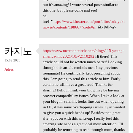
but it's amazing! I wrote several posts similar to
this one, but please come and see!
<a
href="
https://www.klusster.com/portfolios/sukiyaki
movie/contents/198667?code=a...
온카맨</a>
카지노
https://www.merchantcircle.com/blogs/-15-young-
https://www.merchantcircle
america-mn/2021/10/-/2110292
Hi there! This
15.02.2023
article could not be written much better! Looking
through this article reminds me of my previous
Adres
roommate! He continually kept preaching about
this. I am going to send this article to him. Fairly
certain he will have a great read. Thanks for
sharing! Hello, I think your blog may be having
browser compatibility issues. When I take a look at
your blog in Safari, it looks fine but when opening
in I.E., it has some overlapping issues. I just wanted
to give you a quick heads up! Besides that, great
site! Spot on with this write-up, I really feel this
amazing site needs a great deal more attention. I’ll
probably be returning to read through more, thanks