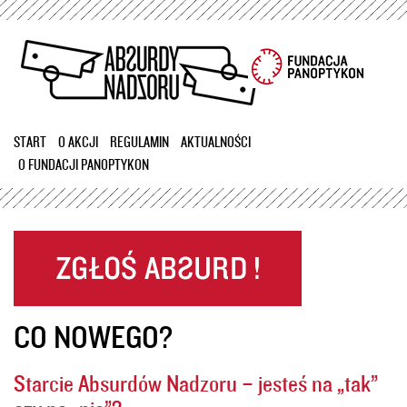
Przejdź
do
treści
START
O AKCJI
REGULAMIN
AKTUALNOŚCI
O FUNDACJI PANOPTYKON
CO NOWEGO?
Starcie Absurdów Nadzoru – jesteś na „tak”