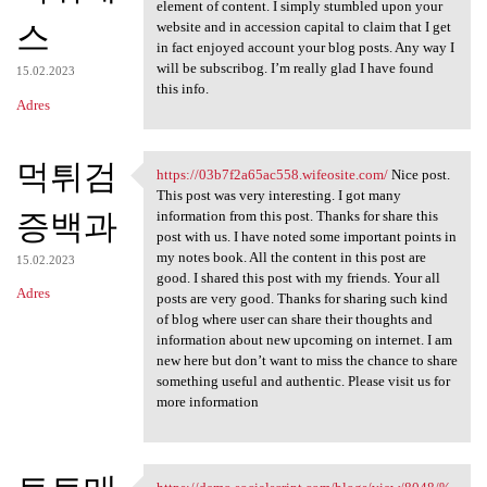
https://premisoletura-15
element of content. I simply stumbled upon your
스
website and in accession capital to claim that I get
in fact enjoyed account your blog posts. Any way I
will be subscribog. I’m really glad I have found
15.02.2023
this info.
Adres
먹튀검
https://03b7f2a65ac558.wifeosite.com/
Nice post.
https://03b7f2a65ac558
This post was very interesting. I got many
증백과
information from this post. Thanks for share this
post with us. I have noted some important points in
my notes book. All the content in this post are
15.02.2023
good. I shared this post with my friends. Your all
Adres
posts are very good. Thanks for sharing such kind
of blog where user can share their thoughts and
information about new upcoming on internet. I am
new here but don’t want to miss the chance to share
something useful and authentic. Please visit us for
more information