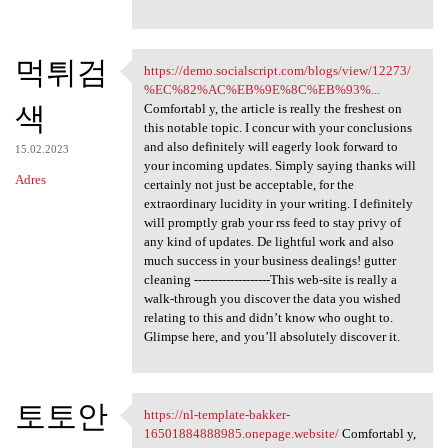
먹튀검
https://demo.socialscript.com/blogs/view/12273/
https://demo.socialscript.com
%EC%82%AC%EB%9E%8C%EB%93%...
색
Comfortabl y, the article is really the freshest on
this notable topic. I concur with your conclusions
and also definitely will eagerly look forward to
15.02.2023
your incoming updates. Simply saying thanks will
Adres
certainly not just be acceptable, for the
extraordinary lucidity in your writing. I definitely
will promptly grab your rss feed to stay privy of
any kind of updates. De lightful work and also
much success in your business dealings! gutter
cleaning -------------------This web-site is really a
walk-through you discover the data you wished
relating to this and didn’t know who ought to.
Glimpse here, and you’ll absolutely discover it.
토토안
https://nl-template-bakker-
https://nl-template-bakker
16501884888985.onepage.website/
Comfortabl y,