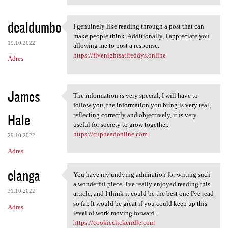
dealdumbo
I genuinely like reading through a post that can
I genuinely like reading
make people think. Additionally, I appreciate you
19.10.2022
allowing me to post a response.
https://fivenightsatfreddys.online
Adres
James
The information is very special, I will have to
The information is very
follow you, the information you bring is very real,
Hale
reflecting correctly and objectively, it is very
useful for society to grow together.
https://cupheadonline.com
29.10.2022
Adres
elanga
You have my undying admiration for writing such
You have my undying
a wonderful piece. I've really enjoyed reading this
31.10.2022
article, and I think it could be the best one I've read
so far. It would be great if you could keep up this
Adres
level of work moving forward.
https://cookieclickeridle.com