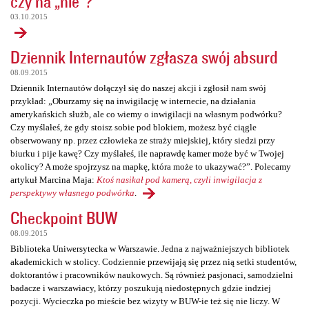
czy na „nie”?
03.10.2015
Dziennik Internautów zgłasza swój absurd
08.09.2015
Dziennik Internautów dołączył się do naszej akcji i zgłosił nam swój
przykład: „Oburzamy się na inwigilację w internecie, na działania
amerykańskich służb, ale co wiemy o inwigilacji na własnym podwórku?
Czy myślałeś, że gdy stoisz sobie pod blokiem, możesz być ciągle
obserwowany np. przez człowieka ze straży miejskiej, który siedzi przy
biurku i pije kawę? Czy myślałeś, ile naprawdę kamer może być w Twojej
okolicy? A może spojrzysz na mapkę, która może to ukazywać?”. Polecamy
artykuł Marcina Maja:
Ktoś nasikał pod kamerą, czyli inwigilacja z
perspektywy własnego podwórka
.
Checkpoint BUW
08.09.2015
Biblioteka Uniwersytecka w Warszawie. Jedna z najważniejszych bibliotek
akademickich w stolicy. Codziennie przewijają się przez nią setki studentów,
doktorantów i pracowników naukowych. Są również pasjonaci, samodzielni
badacze i warszawiacy, którzy poszukują niedostępnych gdzie indziej
pozycji. Wycieczka po mieście bez wizyty w BUW-ie też się nie liczy. W