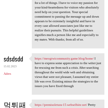
for a lot of things. I have to voice my passion for
your kind-heartedness for visitors who absolutely
need help on your question. Your special
commitment to passing the message up and down
appears to be extremely insightful and have in
every case allowed associates just like me to
realize their pursuits. This helpful guidelines
signifies much a person like me and especially to
my mates. With thanks; from all of us.
sdsdsdd
https://meogtwicommunity.game.blog/home/
I
https://meogtwicommunity.game
have to express some appreciation to the writer just
15.02.2023
for rescuing me from such a crisis. After searching
throughout the world wide web and obtaining
Adres
views that were not pleasant, I assumed my entire
life was over. Existing minus the strategies to the
issues you have fixed through
먹튀패
https://premisoletura-15.webselfsite.net/
Pretty