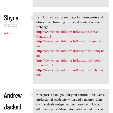
Shyna
I am following your webpage for future posts and
I am following your webpage
blogs. Keep bringing the useful content on this
03.12.2022
webpage.
http://www.chennaidesires.in/Location/Besant-
Adres
Nagar.html
http://www.chennaidesires.in/Location/Egmore.ht
ml
http://www.chennaidesires.in/Location/Guindy.ht
ml
http://www.chennaidesires.in/Location/Choolai-
Escorts.html
http://www.chennaidesires.in/Location/Ambattur.h
tml
Andrew
Nice post. Thank you for your contribution. I am a
Nice post. Thank you for your
professional academic writer and i am providing
Jacked
swot analysis assignment help service in UK at
affordable price. More information about plz visit: