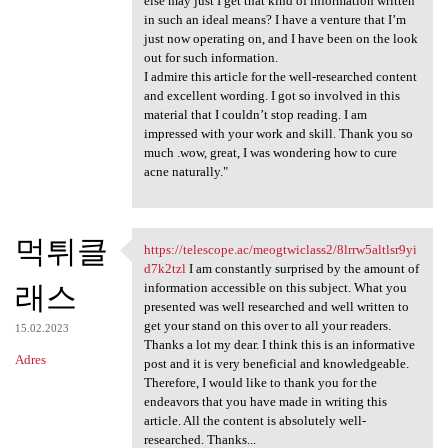
else may just I get that kind of information written
in such an ideal means? I have a venture that I’m
just now operating on, and I have been on the look
out for such information.
I admire this article for the well-researched content
and excellent wording. I got so involved in this
material that I couldn’t stop reading. I am
impressed with your work and skill. Thank you so
much .wow, great, I was wondering how to cure
acne naturally."
먹튀클
https://telescope.ac/meogtwiclass2/8lrrw5altlsr9yi
https://telescope.ac
d7k2tzl
I am constantly surprised by the amount of
래스
information accessible on this subject. What you
presented was well researched and well written to
get your stand on this over to all your readers.
15.02.2023
Thanks a lot my dear. I think this is an informative
Adres
post and it is very beneficial and knowledgeable.
Therefore, I would like to thank you for the
endeavors that you have made in writing this
article. All the content is absolutely well-
researched. Thanks...