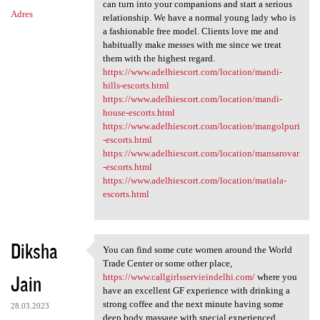
can turn into your companions and start a serious
Adres
relationship. We have a normal young lady who is
a fashionable free model. Clients love me and
habitually make messes with me since we treat
them with the highest regard.
https://www.adelhiescort.com/location/mandi-
hills-escorts.html
https://www.adelhiescort.com/location/mandi-
house-escorts.html
https://www.adelhiescort.com/location/mangolpuri
-escorts.html
https://www.adelhiescort.com/location/mansarovar
-escorts.html
https://www.adelhiescort.com/location/matiala-
escorts.html
Diksha
You can find some cute women around the World
You can find some cute women
Trade Center or some other place,
Jain
https://www.callgirlsservieindelhi.com/
where you
have an excellent GF experience with drinking a
strong coffee and the next minute having some
28.03.2023
deep body massage with special experienced