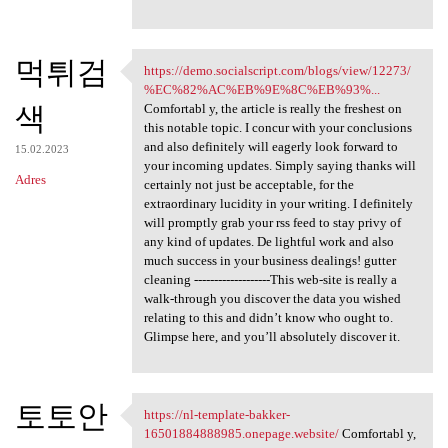
먹튀검
https://demo.socialscript.com/blogs/view/12273/
https://demo.socialscript.com
%EC%82%AC%EB%9E%8C%EB%93%...
색
Comfortabl y, the article is really the freshest on
this notable topic. I concur with your conclusions
and also definitely will eagerly look forward to
15.02.2023
your incoming updates. Simply saying thanks will
Adres
certainly not just be acceptable, for the
extraordinary lucidity in your writing. I definitely
will promptly grab your rss feed to stay privy of
any kind of updates. De lightful work and also
much success in your business dealings! gutter
cleaning -------------------This web-site is really a
walk-through you discover the data you wished
relating to this and didn’t know who ought to.
Glimpse here, and you’ll absolutely discover it.
토토안
https://nl-template-bakker-
https://nl-template-bakker
16501884888985.onepage.website/
Comfortabl y,