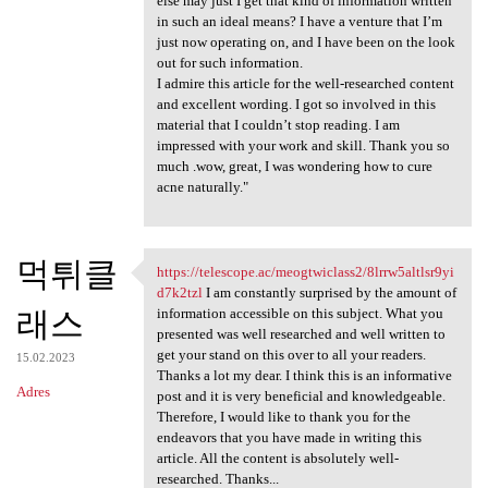
else may just I get that kind of information written
in such an ideal means? I have a venture that I’m
just now operating on, and I have been on the look
out for such information.
I admire this article for the well-researched content
and excellent wording. I got so involved in this
material that I couldn’t stop reading. I am
impressed with your work and skill. Thank you so
much .wow, great, I was wondering how to cure
acne naturally."
먹튀클
https://telescope.ac/meogtwiclass2/8lrrw5altlsr9yi
https://telescope.ac
d7k2tzl
I am constantly surprised by the amount of
래스
information accessible on this subject. What you
presented was well researched and well written to
get your stand on this over to all your readers.
15.02.2023
Thanks a lot my dear. I think this is an informative
Adres
post and it is very beneficial and knowledgeable.
Therefore, I would like to thank you for the
endeavors that you have made in writing this
article. All the content is absolutely well-
researched. Thanks...