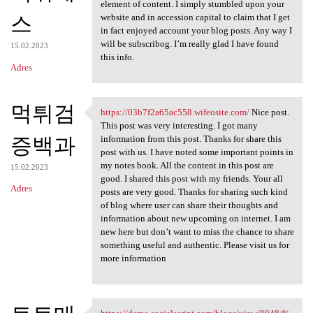
https://premisoletura-15
element of content. I simply stumbled upon your
스
website and in accession capital to claim that I get
in fact enjoyed account your blog posts. Any way I
will be subscribog. I’m really glad I have found
15.02.2023
this info.
Adres
먹튀검
https://03b7f2a65ac558.wifeosite.com/
Nice post.
https://03b7f2a65ac558
This post was very interesting. I got many
증백과
information from this post. Thanks for share this
post with us. I have noted some important points in
my notes book. All the content in this post are
15.02.2023
good. I shared this post with my friends. Your all
Adres
posts are very good. Thanks for sharing such kind
of blog where user can share their thoughts and
information about new upcoming on internet. I am
new here but don’t want to miss the chance to share
something useful and authentic. Please visit us for
more information