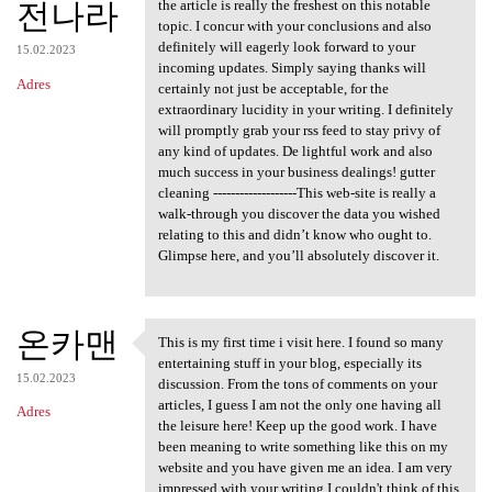
전나라
the article is really the freshest on this notable
topic. I concur with your conclusions and also
definitely will eagerly look forward to your
15.02.2023
incoming updates. Simply saying thanks will
Adres
certainly not just be acceptable, for the
extraordinary lucidity in your writing. I definitely
will promptly grab your rss feed to stay privy of
any kind of updates. De lightful work and also
much success in your business dealings! gutter
cleaning -------------------This web-site is really a
walk-through you discover the data you wished
relating to this and didn’t know who ought to.
Glimpse here, and you’ll absolutely discover it.
온카맨
This is my first time i visit here. I found so many
This is my first time i visit
entertaining stuff in your blog, especially its
15.02.2023
discussion. From the tons of comments on your
articles, I guess I am not the only one having all
Adres
the leisure here! Keep up the good work. I have
been meaning to write something like this on my
website and you have given me an idea. I am very
impressed with your writing I couldn't think of this,