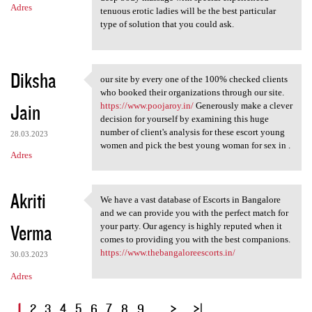
Adres
tenuous erotic ladies will be the best particular
type of solution that you could ask.
Diksha
our site by every one of the 100% checked clients
our site by every one of the
who booked their organizations through our site.
Jain
https://www.poojaroy.in/
Generously make a clever
decision for yourself by examining this huge
number of client's analysis for these escort young
28.03.2023
women and pick the best young woman for sex in .
Adres
Akriti
We have a vast database of Escorts in Bangalore
We have a vast database of
and we can provide you with the perfect match for
Verma
your party. Our agency is highly reputed when it
comes to providing you with the best companions.
https://www.thebangaloreescorts.in/
30.03.2023
Adres
S
1
2
3
4
5
6
7
8
9
…