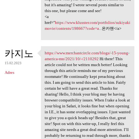
but it's amazing! I wrote several posts similar to
this one, but please come and see!
<a
href="
https://www.klusster.com/portfolios/sukiyaki
movie/contents/198667?code=a...
온카맨</a>
카지노
https://www.merchantcircle.com/blogs/-15-young-
https://www.merchantcircle
america-mn/2021/10/-/2110292
Hi there! This
15.02.2023
article could not be written much better! Looking
through this article reminds me of my previous
Adres
roommate! He continually kept preaching about
this. I am going to send this article to him. Fairly
certain he will have a great read. Thanks for
sharing! Hello, I think your blog may be having
browser compatibility issues. When I take a look at
your blog in Safari, it looks fine but when opening
in I.E., it has some overlapping issues. I just wanted
to give you a quick heads up! Besides that, great
site! Spot on with this write-up, I really feel this
amazing site needs a great deal more attention. I’ll
probably be returning to read through more, thanks