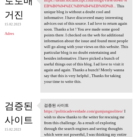
토토매
https://demo.socialscript.com/blogs/view/8048/%
https://demo.socialscript.com
EB%B0%94%EC%B9%B4%EB%9D%B...
This
거진
unique blog is without a doubt cool and
informative. I have discovered many interesting
advices out of this source. I ad love to return again
15.02.2023
soon. Thanks a lot ! You ave made some good
Adres
points there. I checked on the web for additional
information about the issue and found most people
will go along with your views on this website. This
particular blog is no doubt entertaining and
besides informative. I have picked a bunch of
useful things out of this blog. I ad love to visit it
again and again. Thanks a bunch! Merely wanna
say that this is very helpful , Thanks for taking
your time to write this.
검증된
검증된 사이트
검증된 사이트 https:/
https://politicadeverdade.com/gumjungnoliteo/
I
사이트
wish to show thanks to the writer for rescuing me
from this challenge. As a result of exploring
through the search engines and seeing thoughts
15.02.2023
which were not powerful, I was thinking my entire