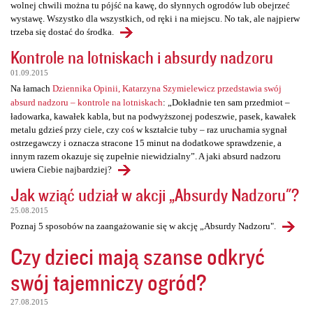
wolnej chwili można tu pójść na kawę, do słynnych ogrodów lub obejrzeć
wystawę. Wszystko dla wszystkich, od ręki i na miejscu. No tak, ale najpierw
trzeba się dostać do środka.
Kontrole na lotniskach i absurdy nadzoru
01.09.2015
Na łamach
Dziennika Opinii, Katarzyna Szymielewicz przedstawia swój
absurd nadzoru – kontrole na lotniskach
: „Dokładnie ten sam przedmiot –
ładowarka, kawałek kabla, but na podwyższonej podeszwie, pasek, kawałek
metalu gdzieś przy ciele, czy coś w kształcie tuby – raz uruchamia sygnał
ostrzegawczy i oznacza stracone 15 minut na dodatkowe sprawdzenie, a
innym razem okazuje się zupełnie niewidzialny”. A jaki absurd nadzoru
uwiera Ciebie najbardziej?
Jak wziąć udział w akcji „Absurdy Nadzoru"?
25.08.2015
Poznaj 5 sposobów na zaangażowanie się w akcję „Absurdy Nadzoru".
Czy dzieci mają szanse odkryć
swój tajemniczy ogród?
27.08.2015