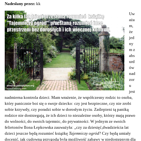
Nadesłany przez:
kk
Uw
aża
m,
że
jed
ny
m z
abs
urd
ów
nad
zor
u
jest
nadmierna kontrola dzieci. Mam wrażenie, że współczesny rodzic to osoba,
który panicznie boi się o swoje dziecko: czy jest bezpieczne, czy nie zrobi
sobie krzywdy, czy poradzi sobie w dorosłym życiu. Zaślepieni tą paniką
rodzice nie dostrzegają, że ich dzieci to niezależne osoby, którzy mają prawo
do wolności, do swoich tajemnic, do prywatności. W jednym ze swoich
felietonów Ilona Łepkowska zauważyła: „czy za dziesięć,dwadzieścia lat
dzieci jeszcze będą rozumieć książkę
Tajemniczy ogród
? Czy będą umiały
docenić, jak cudowną przygodą była możliwość zabawy w niedostępnym dla