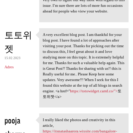
issue. I’m sure there are lots of more fun occasions
ahead for people who view your website.
토토위
A very excellent blog post. I am thankful for your
A very excellent blog post. I
blog post. I have found a lot of approaches after
젯
visiting your post. Thanks for picking out the time
to discuss this, I feel great about it and love
studying more on this topic. It is extremely helpful
15.02.2023
for me. Thanks for such a valuable help again. This
Adres
is Great Post!! Thanks for sharing with us!! this is
Really useful for me.. Please Keep here some
updates. Very awesome!!! When I seek for this I
found this website at the top of all blogs in search
engine. <a href="
https://totowidget.carrd.co/">
토
토위젯</a>
pooja
I really liked the photos and creativity in this
I really liked the photos and
article,
https://itsnatashaarora.wixsite.com/bangalore-