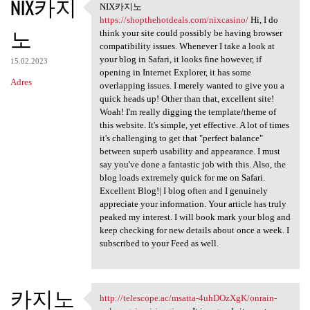
NIX카지
NIX카지노
NIX카지노 https:/
https://shopthehotdeals.com/nixcasino/
Hi, I do
노
think your site could possibly be having browser
compatibility issues. Whenever I take a look at
your blog in Safari, it looks fine however, if
15.02.2023
opening in Internet Explorer, it has some
Adres
overlapping issues. I merely wanted to give you a
quick heads up! Other than that, excellent site!
Woah! I'm really digging the template/theme of
this website. It's simple, yet effective. A lot of times
it's challenging to get that "perfect balance"
between superb usability and appearance. I must
say you've done a fantastic job with this. Also, the
blog loads extremely quick for me on Safari.
Excellent Blog!| I blog often and I genuinely
appreciate your information. Your article has truly
peaked my interest. I will book mark your blog and
keep checking for new details about once a week. I
subscribed to your Feed as well.
카지노
http://telescope.ac/msatta-4uhDOzXgK/onrain-
http://telescope.ac/msatta