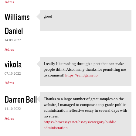
e
Adres
Williams
good
good
Daniel
14.09.2022
Adres
vikola
I really like reading through a post that can make
I really like reading through
people think. Also, many thanks for permitting me
07.10.2022
to comment!
https://run3game.io
Adres
Darren Bell
Thanks to a large number of great samples on the
Thanks to a large number of
website, I managed to compose a top-grade public
14.10.2022
administration reflective essay in several days with
no stress.
Adres
https://proessays.net/essays/category/public-
administration