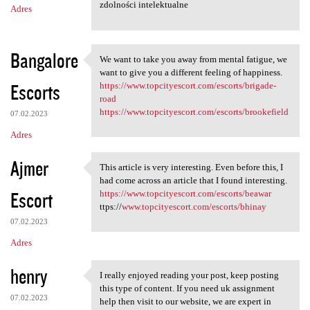
zdolności intelektualne
Adres
Bangalore
We want to take you away from mental fatigue, we
We want to take you away from
want to give you a different feeling of happiness.
Escorts
https://www.topcityescort.com/escorts/brigade-
road
https://www.topcityescort.com/escorts/brookefield
07.02.2023
Adres
Ajmer
This article is very interesting. Even before this, I
This article is very
had come across an article that I found interesting.
Escort
https://www.topcityescort.com/escorts/beawar
ttps://
www.topcityescort.com/escorts/bhinay
07.02.2023
Adres
henry
I really enjoyed reading your post, keep posting
I really enjoyed reading your
this type of content. If you need uk assignment
07.02.2023
help then visit to our website, we are expert in