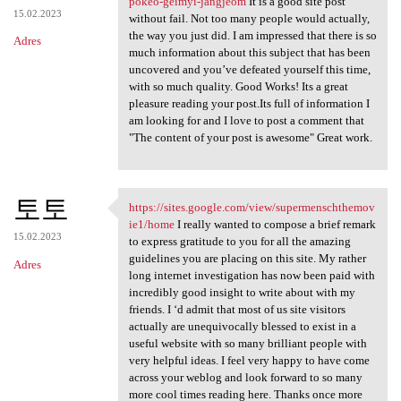
pokeo-geimyi-jangjeom
It is a good site post
15.02.2023
without fail. Not too many people would actually,
the way you just did. I am impressed that there is so
Adres
much information about this subject that has been
uncovered and you’ve defeated yourself this time,
with so much quality. Good Works! Its a great
pleasure reading your post.Its full of information I
am looking for and I love to post a comment that
"The content of your post is awesome" Great work.
토토
https://sites.google.com/view/supermenschthemov
https://sites.google.com/view
ie1/home
I really wanted to compose a brief remark
15.02.2023
to express gratitude to you for all the amazing
guidelines you are placing on this site. My rather
Adres
long internet investigation has now been paid with
incredibly good insight to write about with my
friends. I ‘d admit that most of us site visitors
actually are unequivocally blessed to exist in a
useful website with so many brilliant people with
very helpful ideas. I feel very happy to have come
across your weblog and look forward to so many
more cool times reading here. Thanks once more