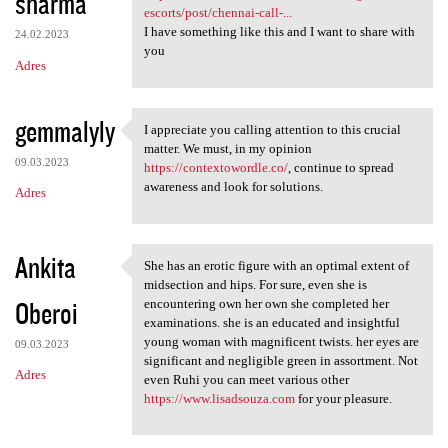
sharma
escorts/post/chennai-call-...
I have something like this and I want to share with
24.02.2023
you
Adres
gemmalyly
I appreciate you calling attention to this crucial
I appreciate you calling
matter. We must, in my opinion
09.03.2023
https://contextowordle.co/
, continue to spread
awareness and look for solutions.
Adres
Ankita
She has an erotic figure with an optimal extent of
She has an erotic figure with
midsection and hips. For sure, even she is
Oberoi
encountering own her own she completed her
examinations. she is an educated and insightful
young woman with magnificent twists. her eyes are
09.03.2023
significant and negligible green in assortment. Not
Adres
even Ruhi you can meet various other
https://www.lisadsouza.com
for your pleasure.