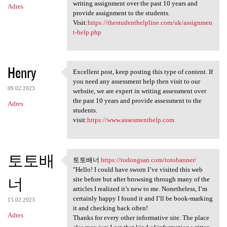
writing assignment over the past 10 years and
Adres
provide assignment to the students.
Visit:
https://thestudenthelpline.com/uk/assignmen
t-help.php
Henry
Excellent post, keep posting this type of content. If
Excellent post, keep posting
you need any assessment help then visit to our
09.02.2023
website, we are expert in writing assessment over
the past 10 years and provide assessment to the
Adres
students.
visit:
https://www.assesmenthelp.com
토토배
토토배너
https://todongsan.com/totobanner/
토토배너 https://todongsan.com
"Hello! I could have sworn I’ve visited this web
너
site before but after browsing through many of the
articles I realized it’s new to me. Nonetheless, I’m
certainly happy I found it and I’ll be book-marking
15.02.2023
it and checking back often!
Adres
Thanks for every other informative site. The place