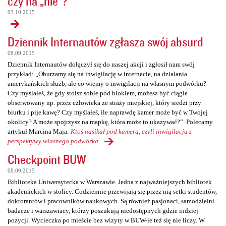
czy na „nie”?
03.10.2015
Dziennik Internautów zgłasza swój absurd
08.09.2015
Dziennik Internautów dołączył się do naszej akcji i zgłosił nam swój
przykład: „Oburzamy się na inwigilację w internecie, na działania
amerykańskich służb, ale co wiemy o inwigilacji na własnym podwórku?
Czy myślałeś, że gdy stoisz sobie pod blokiem, możesz być ciągle
obserwowany np. przez człowieka ze straży miejskiej, który siedzi przy
biurku i pije kawę? Czy myślałeś, ile naprawdę kamer może być w Twojej
okolicy? A może spojrzysz na mapkę, która może to ukazywać?”. Polecamy
artykuł Marcina Maja:
Ktoś nasikał pod kamerą, czyli inwigilacja z
perspektywy własnego podwórka
.
Checkpoint BUW
08.09.2015
Biblioteka Uniwersytecka w Warszawie. Jedna z najważniejszych bibliotek
akademickich w stolicy. Codziennie przewijają się przez nią setki studentów,
doktorantów i pracowników naukowych. Są również pasjonaci, samodzielni
badacze i warszawiacy, którzy poszukują niedostępnych gdzie indziej
pozycji. Wycieczka po mieście bez wizyty w BUW-ie też się nie liczy. W