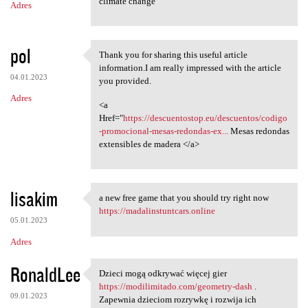
climate change
Adres
pol
Thank you for sharing this useful article
Thank you for sharing this
information.I am really impressed with the article
04.01.2023
you provided.
Adres
<a
Href="
https://descuentostop.eu/descuentos/codigo
-promocional-mesas-redondas-ex...
Mesas redondas
extensibles de madera </a>
lisakim
a new free game that you should try right now
a new free game that you
https://madalinstuntcars.online
05.01.2023
Adres
RonaldLee
Dzieci mogą odkrywać więcej gier
Dzieci mogą odkrywać więcej
https://modilimitado.com/geometry-dash
.
09.01.2023
Zapewnia dzieciom rozrywkę i rozwija ich