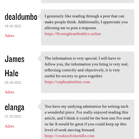
dealdumbo
I genuinely like reading through a post that can
I genuinely like reading
make people think. Additionally, I appreciate you
19.10.2022
allowing me to post a response.
https://fivenightsatfreddys.online
Adres
James
The information is very special, I will have to
The information is very
follow you, the information you bring is very real,
Hale
reflecting correctly and objectively, it is very
useful for society to grow together.
https://cupheadonline.com
29.10.2022
Adres
elanga
You have my undying admiration for writing such
You have my undying
a wonderful piece. I've really enjoyed reading this
31.10.2022
article, and I think it could be the best one I've read
so far. It would be great if you could keep up this
Adres
level of work moving forward.
https://cookieclickeridle.com