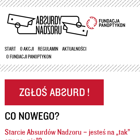
Przejdź
do
treści
START
O AKCJI
REGULAMIN
AKTUALNOŚCI
O FUNDACJI PANOPTYKON
CO NOWEGO?
Starcie Absurdów Nadzoru – jesteś na „tak”