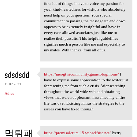
for a lot of things. I have to voice my passion for
your kind-heartedness for visitors who absolutely
need help on your question. Your special
commitment to passing the message up and down
appears to be extremely insightful and have in
every case allowed associates just like me to
realize their pursuits. This helpful guidelines
signifies much a person like me and especially to
my mates. With thanks; from all of us.
sdsdsdd
https://meogtwicommunity.game.blog/home/
I
https://meogtwicommunity.game
have to express some appreciation to the writer just
15.02.2023
for rescuing me from such a crisis. After searching
throughout the world wide web and obtaining
Adres
views that were not pleasant, I assumed my entire
life was over. Existing minus the strategies to the
issues you have fixed through
먹튀패
https://premisoletura-15.webselfsite.net/
Pretty