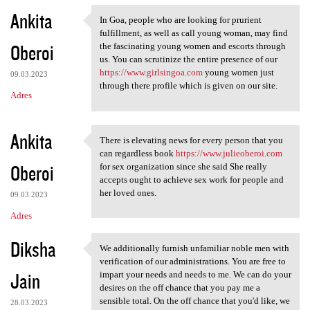
Ankita
In Goa, people who are looking for prurient
In Goa, people who are
fulfillment, as well as call young woman, may find
Oberoi
the fascinating young women and escorts through
us. You can scrutinize the entire presence of our
https://www.girlsingoa.com
young women just
09.03.2023
through there profile which is given on our site.
Adres
Ankita
There is elevating news for every person that you
There is elevating news for
can regardless book
https://www.julieoberoi.com
Oberoi
for sex organization since she said She really
accepts ought to achieve sex work for people and
her loved ones.
09.03.2023
Adres
Diksha
We additionally furnish unfamiliar noble men with
We additionally furnish
verification of our administrations. You are free to
Jain
impart your needs and needs to me. We can do your
desires on the off chance that you pay me a
sensible total. On the off chance that you'd like, we
28.03.2023