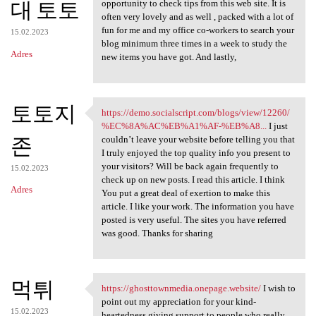
대 토토
opportunity to check tips from this web site. It is
often very lovely and as well , packed with a lot of
fun for me and my office co-workers to search your
15.02.2023
blog minimum three times in a week to study the
Adres
new items you have got. And lastly,
토토지
https://demo.socialscript.com/blogs/view/12260/
https://demo.socialscript.com
%EC%8A%AC%EB%A1%AF-%EB%A8...
I just
존
couldn’t leave your website before telling you that
I truly enjoyed the top quality info you present to
your visitors? Will be back again frequently to
15.02.2023
check up on new posts. I read this article. I think
Adres
You put a great deal of exertion to make this
article. I like your work. The information you have
posted is very useful. The sites you have referred
was good. Thanks for sharing
먹튀
https://ghosttownmedia.onepage.website/
I wish to
https://ghosttownmedia
point out my appreciation for your kind-
15.02.2023
heartedness giving support to people who really