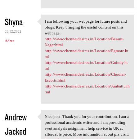
Shyna
I am following your webpage for future posts and
I am following your webpage
blogs. Keep bringing the useful content on this
03.12.2022
webpage.
http://www.chennaidesires.in/Location/Besant-
Adres
Nagar.html
http://www.chennaidesires.in/Location/Egmore.ht
ml
http://www.chennaidesires.in/Location/Guindy.ht
ml
http://www.chennaidesires.in/Location/Choolai-
Escorts.html
http://www.chennaidesires.in/Location/Ambattur.h
tml
Andrew
Nice post. Thank you for your contribution. I am a
Nice post. Thank you for your
professional academic writer and i am providing
Jacked
swot analysis assignment help service in UK at
affordable price. More information about plz visit: