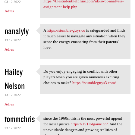
https://thestudenthelpline.com/uk/swot-analysis-
03.12.2022
assignment-help.php
Adres
nanalyly
A
https://stumble-guys.co
is safeguarded and finds
A https://stumble-guys.co is
it much easier to navigate any situation when they
13.12.2022
sense the energy emanating from their parents'
love.
Adres
Hailey
Do you enjoy engaging in conflict with other
Do you enjoy engaging in
players when you are given numerous exciting
Nelson
choices to make?
https://stumbleguys3.com/
13.12.2022
Adres
tommchris
since the 1960s, this is the most powerful appeal
since the 1960s, this is the
for racial justice
https://1v1lolgame.co/
. And the
23.12.2022
unavoidable dangers and growing realities of