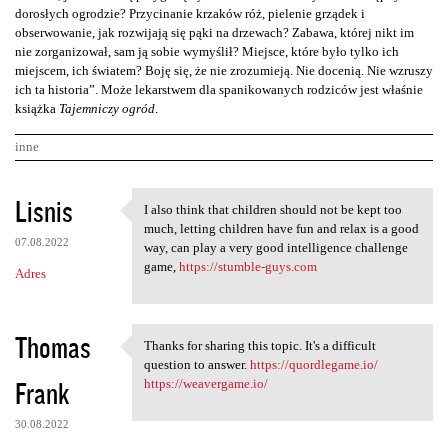
dorosłych ogrodzie? Przycinanie krzaków róż, pielenie grządek i
obserwowanie, jak rozwijają się pąki na drzewach? Zabawa, której nikt im
nie zorganizował, sam ją sobie wymyślił? Miejsce, które było tylko ich
miejscem, ich światem? Boję się, że nie zrozumieją. Nie docenią. Nie wzruszy
ich ta historia”. Może lekarstwem dla spanikowanych rodziców jest właśnie
książka
Tajemniczy ogród
.
inne
K
Lisnis
I also think that children should not be kept too
I also think that children
o
much, letting children have fun and relax is a good
07.08.2022
m
way, can play a very good intelligence challenge
game,
https://stumble-guys.com
Adres
e
n
t
Thomas
Thanks for sharing this topic. It's a difficult
Thanks for sharing this topic
a
question to answer.
https://quordlegame.io/
Frank
https://weavergame.io/
r
z
30.08.2022