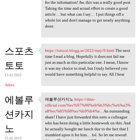
for the information! Aw, this was a really good post.
Taking the time and actual effort to create a good
article… but what can I say… I put things off a
whole lot and don't manage to get nearly anything
done.
스포츠
https://totocri.blogg.se/2022/may/9.html
The next
https://totocri.blogg.se/2022
time I read a blog, Hopefully it does not fail me
토토
just as much as this particular one. I mean, I know
it was my choice to read, but I truly believed you
would have something helpful to say. All I hear
15.02.2023
Adres
에볼루
에볼루션카지노
https://dmx-
에볼루션카지노 https://dmx-official
official.com/%ec%97%90%eb%b3%bc%eb%a3%
션카지
a8%ec%85%98%ec%b9%b4%e...
An outstanding
share! I have just forwarded this onto a colleague
who has been doing a little homework on this. And
노
he actually bought me lunch due to the fact that I
stumbled upon it for him… lol. So let me reword
15.02.2023