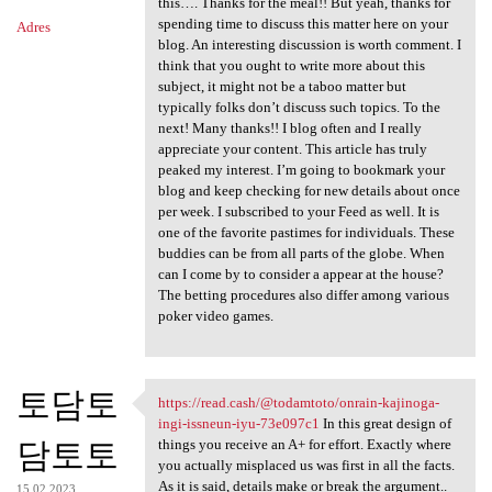
this…. Thanks for the meal!! But yeah, thanks for
spending time to discuss this matter here on your
Adres
blog. An interesting discussion is worth comment. I
think that you ought to write more about this
subject, it might not be a taboo matter but
typically folks don’t discuss such topics. To the
next! Many thanks!! I blog often and I really
appreciate your content. This article has truly
peaked my interest. I’m going to bookmark your
blog and keep checking for new details about once
per week. I subscribed to your Feed as well. It is
one of the favorite pastimes for individuals. These
buddies can be from all parts of the globe. When
can I come by to consider a appear at the house?
The betting procedures also differ among various
poker video games.
토담토
https://read.cash/@todamtoto/onrain-kajinoga-
https://read.cash/@todamtoto
ingi-issneun-iyu-73e097c1
In this great design of
담토토
things you receive an A+ for effort. Exactly where
you actually misplaced us was first in all the facts.
As it is said, details make or break the argument..
15.02.2023