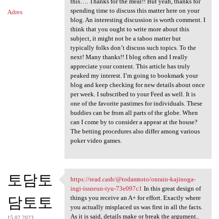
this…. Thanks for the meal!! But yeah, thanks for
spending time to discuss this matter here on your
Adres
blog. An interesting discussion is worth comment. I
think that you ought to write more about this
subject, it might not be a taboo matter but
typically folks don’t discuss such topics. To the
next! Many thanks!! I blog often and I really
appreciate your content. This article has truly
peaked my interest. I’m going to bookmark your
blog and keep checking for new details about once
per week. I subscribed to your Feed as well. It is
one of the favorite pastimes for individuals. These
buddies can be from all parts of the globe. When
can I come by to consider a appear at the house?
The betting procedures also differ among various
poker video games.
토담토
https://read.cash/@todamtoto/onrain-kajinoga-
https://read.cash/@todamtoto
ingi-issneun-iyu-73e097c1
In this great design of
담토토
things you receive an A+ for effort. Exactly where
you actually misplaced us was first in all the facts.
As it is said, details make or break the argument..
15.02.2023