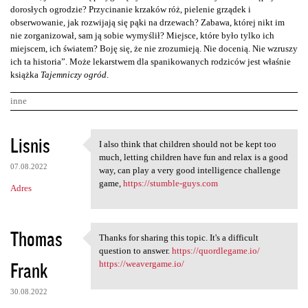
dorosłych ogrodzie? Przycinanie krzaków róż, pielenie grządek i
obserwowanie, jak rozwijają się pąki na drzewach? Zabawa, której nikt im
nie zorganizował, sam ją sobie wymyślił? Miejsce, które było tylko ich
miejscem, ich światem? Boję się, że nie zrozumieją. Nie docenią. Nie wzruszy
ich ta historia”. Może lekarstwem dla spanikowanych rodziców jest właśnie
książka
Tajemniczy ogród
.
inne
K
Lisnis
I also think that children should not be kept too
I also think that children
o
much, letting children have fun and relax is a good
07.08.2022
m
way, can play a very good intelligence challenge
game,
https://stumble-guys.com
Adres
e
n
t
Thomas
Thanks for sharing this topic. It's a difficult
Thanks for sharing this topic
a
question to answer.
https://quordlegame.io/
Frank
https://weavergame.io/
r
z
30.08.2022