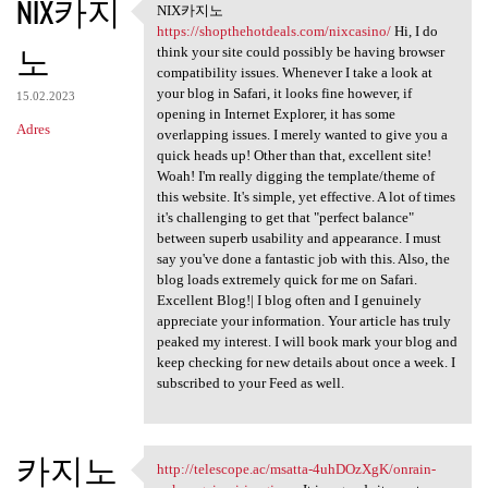
NIX카지
NIX카지노
NIX카지노 https:/
https://shopthehotdeals.com/nixcasino/
Hi, I do
노
think your site could possibly be having browser
compatibility issues. Whenever I take a look at
your blog in Safari, it looks fine however, if
15.02.2023
opening in Internet Explorer, it has some
Adres
overlapping issues. I merely wanted to give you a
quick heads up! Other than that, excellent site!
Woah! I'm really digging the template/theme of
this website. It's simple, yet effective. A lot of times
it's challenging to get that "perfect balance"
between superb usability and appearance. I must
say you've done a fantastic job with this. Also, the
blog loads extremely quick for me on Safari.
Excellent Blog!| I blog often and I genuinely
appreciate your information. Your article has truly
peaked my interest. I will book mark your blog and
keep checking for new details about once a week. I
subscribed to your Feed as well.
카지노
http://telescope.ac/msatta-4uhDOzXgK/onrain-
http://telescope.ac/msatta