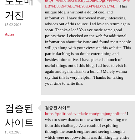
토토매
https://demo.socialscript.com/blogs/view/8048/%
https://demo.socialscript.com
EB%B0%94%EC%B9%B4%EB%9D%B...
This
거진
unique blog is without a doubt cool and
informative. I have discovered many interesting
advices out of this source. I ad love to return again
15.02.2023
soon. Thanks a lot ! You ave made some good
Adres
points there. I checked on the web for additional
information about the issue and found most people
will go along with your views on this website. This
particular blog is no doubt entertaining and
besides informative. I have picked a bunch of
useful things out of this blog. I ad love to visit it
again and again. Thanks a bunch! Merely wanna
say that this is very helpful , Thanks for taking
your time to write this.
검증된
검증된 사이트
검증된 사이트 https:/
https://politicadeverdade.com/gumjungnoliteo/
I
사이트
wish to show thanks to the writer for rescuing me
from this challenge. As a result of exploring
through the search engines and seeing thoughts
15.02.2023
which were not powerful, I was thinking my entire