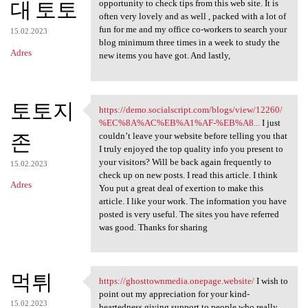
대 토토
opportunity to check tips from this web site. It is
often very lovely and as well , packed with a lot of
fun for me and my office co-workers to search your
15.02.2023
blog minimum three times in a week to study the
Adres
new items you have got. And lastly,
토토지
https://demo.socialscript.com/blogs/view/12260/
https://demo.socialscript.com
%EC%8A%AC%EB%A1%AF-%EB%A8...
I just
존
couldn’t leave your website before telling you that
I truly enjoyed the top quality info you present to
your visitors? Will be back again frequently to
15.02.2023
check up on new posts. I read this article. I think
Adres
You put a great deal of exertion to make this
article. I like your work. The information you have
posted is very useful. The sites you have referred
was good. Thanks for sharing
먹튀
https://ghosttownmedia.onepage.website/
I wish to
https://ghosttownmedia
point out my appreciation for your kind-
15.02.2023
heartedness giving support to people who really