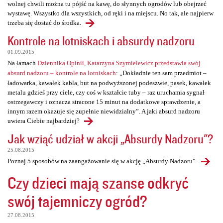
wolnej chwili można tu pójść na kawę, do słynnych ogrodów lub obejrzeć
wystawę. Wszystko dla wszystkich, od ręki i na miejscu. No tak, ale najpierw
trzeba się dostać do środka.
Kontrole na lotniskach i absurdy nadzoru
01.09.2015
Na łamach
Dziennika Opinii, Katarzyna Szymielewicz przedstawia swój
absurd nadzoru – kontrole na lotniskach
: „Dokładnie ten sam przedmiot –
ładowarka, kawałek kabla, but na podwyższonej podeszwie, pasek, kawałek
metalu gdzieś przy ciele, czy coś w kształcie tuby – raz uruchamia sygnał
ostrzegawczy i oznacza stracone 15 minut na dodatkowe sprawdzenie, a
innym razem okazuje się zupełnie niewidzialny”. A jaki absurd nadzoru
uwiera Ciebie najbardziej?
Jak wziąć udział w akcji „Absurdy Nadzoru"?
25.08.2015
Poznaj 5 sposobów na zaangażowanie się w akcję „Absurdy Nadzoru".
Czy dzieci mają szanse odkryć
swój tajemniczy ogród?
27.08.2015