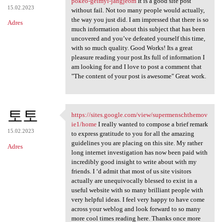
pokeo-geimyi-jangjeom
It is a good site post
15.02.2023
without fail. Not too many people would actually,
the way you just did. I am impressed that there is so
Adres
much information about this subject that has been
uncovered and you’ve defeated yourself this time,
with so much quality. Good Works! Its a great
pleasure reading your post.Its full of information I
am looking for and I love to post a comment that
"The content of your post is awesome" Great work.
토토
https://sites.google.com/view/supermenschthemov
https://sites.google.com/view
ie1/home
I really wanted to compose a brief remark
15.02.2023
to express gratitude to you for all the amazing
guidelines you are placing on this site. My rather
Adres
long internet investigation has now been paid with
incredibly good insight to write about with my
friends. I ‘d admit that most of us site visitors
actually are unequivocally blessed to exist in a
useful website with so many brilliant people with
very helpful ideas. I feel very happy to have come
across your weblog and look forward to so many
more cool times reading here. Thanks once more