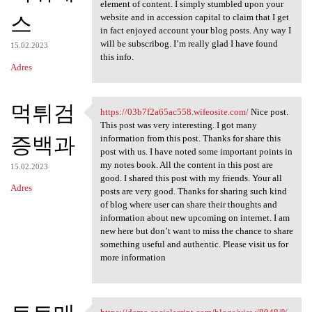
https://premisoletura-15
element of content. I simply stumbled upon your
스
website and in accession capital to claim that I get
in fact enjoyed account your blog posts. Any way I
will be subscribog. I’m really glad I have found
15.02.2023
this info.
Adres
먹튀검
https://03b7f2a65ac558.wifeosite.com/
Nice post.
https://03b7f2a65ac558
This post was very interesting. I got many
증백과
information from this post. Thanks for share this
post with us. I have noted some important points in
my notes book. All the content in this post are
15.02.2023
good. I shared this post with my friends. Your all
Adres
posts are very good. Thanks for sharing such kind
of blog where user can share their thoughts and
information about new upcoming on internet. I am
new here but don’t want to miss the chance to share
something useful and authentic. Please visit us for
more information