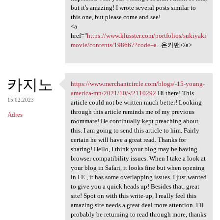
but it's amazing! I wrote several posts similar to
this one, but please come and see!
<a
href="
https://www.klusster.com/portfolios/sukiyaki
movie/contents/198667?code=a...
온카맨</a>
카지노
https://www.merchantcircle.com/blogs/-15-young-
https://www.merchantcircle
america-mn/2021/10/-/2110292
Hi there! This
15.02.2023
article could not be written much better! Looking
through this article reminds me of my previous
Adres
roommate! He continually kept preaching about
this. I am going to send this article to him. Fairly
certain he will have a great read. Thanks for
sharing! Hello, I think your blog may be having
browser compatibility issues. When I take a look at
your blog in Safari, it looks fine but when opening
in I.E., it has some overlapping issues. I just wanted
to give you a quick heads up! Besides that, great
site! Spot on with this write-up, I really feel this
amazing site needs a great deal more attention. I’ll
probably be returning to read through more, thanks