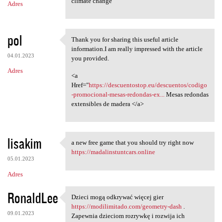
climate change
Adres
pol
Thank you for sharing this useful article
Thank you for sharing this
information.I am really impressed with the article
04.01.2023
you provided.
Adres
<a
Href="
https://descuentostop.eu/descuentos/codigo
-promocional-mesas-redondas-ex...
Mesas redondas
extensibles de madera </a>
lisakim
a new free game that you should try right now
a new free game that you
https://madalinstuntcars.online
05.01.2023
Adres
RonaldLee
Dzieci mogą odkrywać więcej gier
Dzieci mogą odkrywać więcej
https://modilimitado.com/geometry-dash
.
09.01.2023
Zapewnia dzieciom rozrywkę i rozwija ich