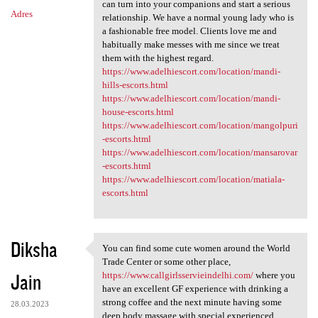
can turn into your companions and start a serious
Adres
relationship. We have a normal young lady who is
a fashionable free model. Clients love me and
habitually make messes with me since we treat
them with the highest regard.
https://www.adelhiescort.com/location/mandi-
hills-escorts.html
https://www.adelhiescort.com/location/mandi-
house-escorts.html
https://www.adelhiescort.com/location/mangolpuri
-escorts.html
https://www.adelhiescort.com/location/mansarovar
-escorts.html
https://www.adelhiescort.com/location/matiala-
escorts.html
Diksha
You can find some cute women around the World
You can find some cute women
Trade Center or some other place,
Jain
https://www.callgirlsservieindelhi.com/
where you
have an excellent GF experience with drinking a
strong coffee and the next minute having some
28.03.2023
deep body massage with special experienced