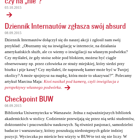
czy na „nie”?
03.10.2015
Dziennik Internautów zgłasza swój absurd
08.09.2015
Dziennik Internautów dołączył się do naszej akcji i zgłosił nam swój
przykład: „Oburzamy się na inwigilację w internecie, na działania
amerykańskich służb, ale co wiemy o inwigilacji na własnym podwórku?
Czy myślałeś, że gdy stoisz sobie pod blokiem, możesz być ciągle
obserwowany np. przez człowieka ze straży miejskiej, który siedzi przy
biurku i pije kawę? Czy myślałeś, ile naprawdę kamer może być w Twojej
okolicy? A może spojrzysz na mapkę, która może to ukazywać?”. Polecamy
artykuł Marcina Maja:
Ktoś nasikał pod kamerą, czyli inwigilacja z
perspektywy własnego podwórka
.
Checkpoint BUW
08.09.2015
Biblioteka Uniwersytecka w Warszawie. Jedna z najważniejszych bibliotek
akademickich w stolicy. Codziennie przewijają się przez nią setki studentów,
doktorantów i pracowników naukowych. Są również pasjonaci, samodzielni
badacze i warszawiacy, którzy poszukują niedostępnych gdzie indziej
pozycji. Wycieczka po mieście bez wizyty w BUW-ie też się nie liczy. W