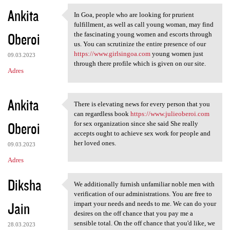
Ankita
In Goa, people who are looking for prurient
In Goa, people who are
fulfillment, as well as call young woman, may find
Oberoi
the fascinating young women and escorts through
us. You can scrutinize the entire presence of our
https://www.girlsingoa.com
young women just
09.03.2023
through there profile which is given on our site.
Adres
Ankita
There is elevating news for every person that you
There is elevating news for
can regardless book
https://www.julieoberoi.com
Oberoi
for sex organization since she said She really
accepts ought to achieve sex work for people and
her loved ones.
09.03.2023
Adres
Diksha
We additionally furnish unfamiliar noble men with
We additionally furnish
verification of our administrations. You are free to
Jain
impart your needs and needs to me. We can do your
desires on the off chance that you pay me a
sensible total. On the off chance that you'd like, we
28.03.2023