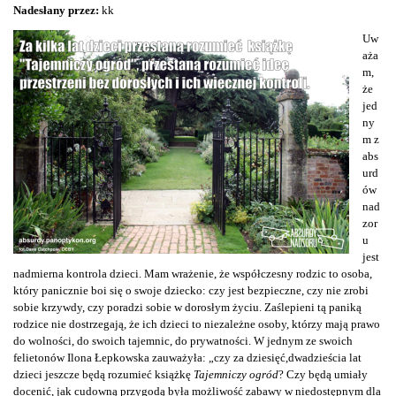
Nadesłany przez:
kk
Uw
aża
m,
że
jed
ny
m z
abs
urd
ów
nad
zor
u
jest
nadmierna kontrola dzieci. Mam wrażenie, że współczesny rodzic to osoba,
który panicznie boi się o swoje dziecko: czy jest bezpieczne, czy nie zrobi
sobie krzywdy, czy poradzi sobie w dorosłym życiu. Zaślepieni tą paniką
rodzice nie dostrzegają, że ich dzieci to niezależne osoby, którzy mają prawo
do wolności, do swoich tajemnic, do prywatności. W jednym ze swoich
felietonów Ilona Łepkowska zauważyła: „czy za dziesięć,dwadzieścia lat
dzieci jeszcze będą rozumieć książkę
Tajemniczy ogród
? Czy będą umiały
docenić, jak cudowną przygodą była możliwość zabawy w niedostępnym dla