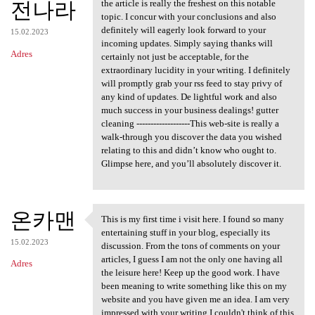
전나라
the article is really the freshest on this notable
topic. I concur with your conclusions and also
definitely will eagerly look forward to your
15.02.2023
incoming updates. Simply saying thanks will
Adres
certainly not just be acceptable, for the
extraordinary lucidity in your writing. I definitely
will promptly grab your rss feed to stay privy of
any kind of updates. De lightful work and also
much success in your business dealings! gutter
cleaning -------------------This web-site is really a
walk-through you discover the data you wished
relating to this and didn’t know who ought to.
Glimpse here, and you’ll absolutely discover it.
온카맨
This is my first time i visit here. I found so many
This is my first time i visit
entertaining stuff in your blog, especially its
15.02.2023
discussion. From the tons of comments on your
articles, I guess I am not the only one having all
Adres
the leisure here! Keep up the good work. I have
been meaning to write something like this on my
website and you have given me an idea. I am very
impressed with your writing I couldn't think of this,