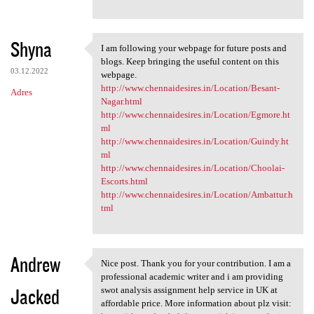
Shyna
I am following your webpage for future posts and
I am following your webpage
blogs. Keep bringing the useful content on this
03.12.2022
webpage.
http://www.chennaidesires.in/Location/Besant-
Adres
Nagar.html
http://www.chennaidesires.in/Location/Egmore.ht
ml
http://www.chennaidesires.in/Location/Guindy.ht
ml
http://www.chennaidesires.in/Location/Choolai-
Escorts.html
http://www.chennaidesires.in/Location/Ambattur.h
tml
Andrew
Nice post. Thank you for your contribution. I am a
Nice post. Thank you for your
professional academic writer and i am providing
Jacked
swot analysis assignment help service in UK at
affordable price. More information about plz visit: