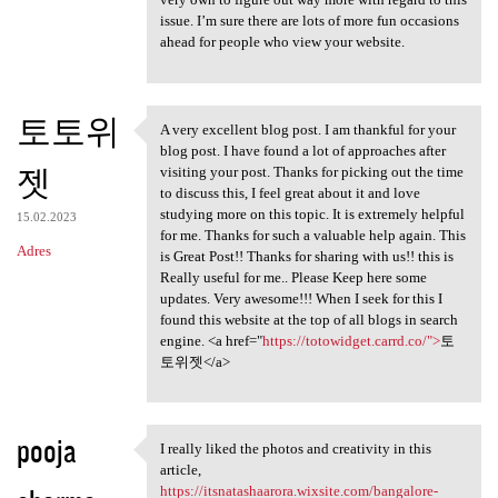
issue. I’m sure there are lots of more fun occasions
ahead for people who view your website.
토토위
A very excellent blog post. I am thankful for your
A very excellent blog post. I
blog post. I have found a lot of approaches after
젯
visiting your post. Thanks for picking out the time
to discuss this, I feel great about it and love
studying more on this topic. It is extremely helpful
15.02.2023
for me. Thanks for such a valuable help again. This
Adres
is Great Post!! Thanks for sharing with us!! this is
Really useful for me.. Please Keep here some
updates. Very awesome!!! When I seek for this I
found this website at the top of all blogs in search
engine. <a href="
https://totowidget.carrd.co/">
토
토위젯</a>
pooja
I really liked the photos and creativity in this
I really liked the photos and
article,
https://itsnatashaarora.wixsite.com/bangalore-