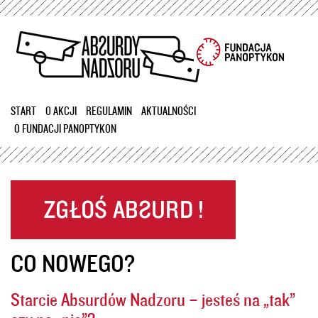
Przejdź
do
treści
START
O AKCJI
REGULAMIN
AKTUALNOŚCI
O FUNDACJI PANOPTYKON
CO NOWEGO?
Starcie Absurdów Nadzoru – jesteś na „tak”