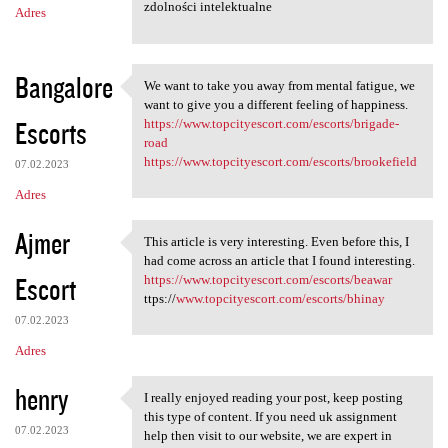
zdolności intelektualne
Adres
Bangalore
We want to take you away from mental fatigue, we
We want to take you away from
want to give you a different feeling of happiness.
Escorts
https://www.topcityescort.com/escorts/brigade-
road
https://www.topcityescort.com/escorts/brookefield
07.02.2023
Adres
Ajmer
This article is very interesting. Even before this, I
This article is very
had come across an article that I found interesting.
Escort
https://www.topcityescort.com/escorts/beawar
ttps://
www.topcityescort.com/escorts/bhinay
07.02.2023
Adres
henry
I really enjoyed reading your post, keep posting
I really enjoyed reading your
this type of content. If you need uk assignment
07.02.2023
help then visit to our website, we are expert in