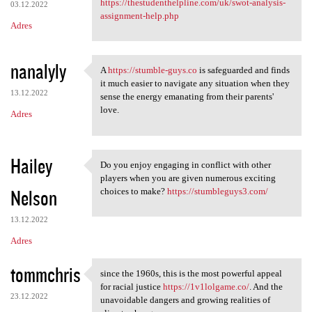
https://thestudenthelpline.com/uk/swot-analysis-
03.12.2022
assignment-help.php
Adres
nanalyly
A
https://stumble-guys.co
is safeguarded and finds
A https://stumble-guys.co is
it much easier to navigate any situation when they
13.12.2022
sense the energy emanating from their parents'
love.
Adres
Hailey
Do you enjoy engaging in conflict with other
Do you enjoy engaging in
players when you are given numerous exciting
Nelson
choices to make?
https://stumbleguys3.com/
13.12.2022
Adres
tommchris
since the 1960s, this is the most powerful appeal
since the 1960s, this is the
for racial justice
https://1v1lolgame.co/
. And the
23.12.2022
unavoidable dangers and growing realities of