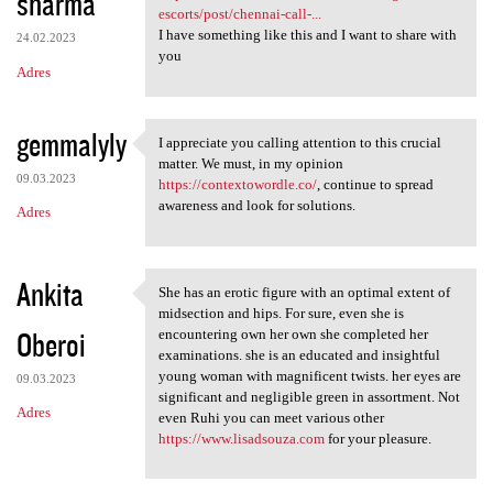
sharma
escorts/post/chennai-call-...
I have something like this and I want to share with
24.02.2023
you
Adres
gemmalyly
I appreciate you calling attention to this crucial
I appreciate you calling
matter. We must, in my opinion
09.03.2023
https://contextowordle.co/
, continue to spread
awareness and look for solutions.
Adres
Ankita
She has an erotic figure with an optimal extent of
She has an erotic figure with
midsection and hips. For sure, even she is
Oberoi
encountering own her own she completed her
examinations. she is an educated and insightful
young woman with magnificent twists. her eyes are
09.03.2023
significant and negligible green in assortment. Not
Adres
even Ruhi you can meet various other
https://www.lisadsouza.com
for your pleasure.