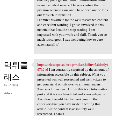
else may just I get that kind of information written
in such an ideal means? I have a venture that I’m
just now operating on, and I have been on the look
out for such information.
I admire this article for the well-researched content
and excellent wording. I got so involved in this
material that I couldn’t stop reading. I am
impressed with your work and skill. Thank you so
much .wow, great, I was wondering how to cure
acne naturally."
먹튀클
https://telescope.ac/meogtwiclass2/8lrrw5altlsr9yi
https://telescope.ac
d7k2tzl
I am constantly surprised by the amount of
래스
information accessible on this subject. What you
presented was well researched and well written to
get your stand on this over to all your readers.
15.02.2023
Thanks a lot my dear. I think this is an informative
Adres
post and it is very beneficial and knowledgeable.
Therefore, I would like to thank you for the
endeavors that you have made in writing this
article. All the content is absolutely well-
researched. Thanks...