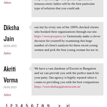
Adres
tenuous erotic ladies will be the best particular
type of solution that you could ask.
Diksha
our site by every one of the 100% checked clients
our site by every one of the
who booked their organizations through our site.
Jain
https://www.poojaroy.in/
Generously make a clever
decision for yourself by examining this huge
number of client's analysis for these escort young
28.03.2023
women and pick the best young woman for sex in .
Adres
Akriti
We have a vast database of Escorts in Bangalore
We have a vast database of
and we can provide you with the perfect match for
Verma
your party. Our agency is highly reputed when it
comes to providing you with the best companions.
https://www.thebangaloreescorts.in/
30.03.2023
Adres
S
1
2
3
4
5
6
7
8
9
…