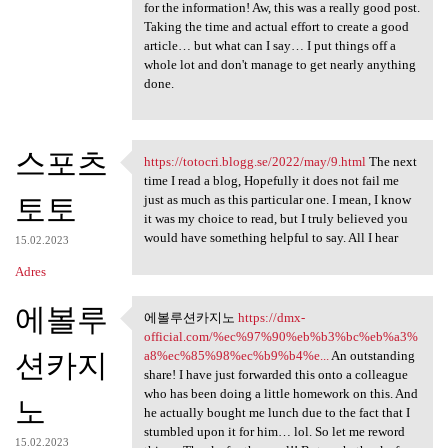
for the information! Aw, this was a really good post.
Taking the time and actual effort to create a good
article… but what can I say… I put things off a
whole lot and don't manage to get nearly anything
done.
스포츠
https://totocri.blogg.se/2022/may/9.html
The next
https://totocri.blogg.se/2022
time I read a blog, Hopefully it does not fail me
토토
just as much as this particular one. I mean, I know
it was my choice to read, but I truly believed you
would have something helpful to say. All I hear
15.02.2023
Adres
에볼루
에볼루션카지노
https://dmx-
에볼루션카지노 https://dmx-official
official.com/%ec%97%90%eb%b3%bc%eb%a3%
션카지
a8%ec%85%98%ec%b9%b4%e...
An outstanding
share! I have just forwarded this onto a colleague
who has been doing a little homework on this. And
노
he actually bought me lunch due to the fact that I
stumbled upon it for him… lol. So let me reword
15.02.2023