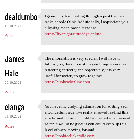
dealdumbo
I genuinely like reading through a post that can
I genuinely like reading
make people think. Additionally, I appreciate you
19.10.2022
allowing me to post a response.
https://fivenightsatfreddys.online
Adres
James
The information is very special, I will have to
The information is very
follow you, the information you bring is very real,
Hale
reflecting correctly and objectively, it is very
useful for society to grow together.
https://cupheadonline.com
29.10.2022
Adres
elanga
You have my undying admiration for writing such
You have my undying
a wonderful piece. I've really enjoyed reading this
31.10.2022
article, and I think it could be the best one I've read
so far. It would be great if you could keep up this
Adres
level of work moving forward.
https://cookieclickeridle.com