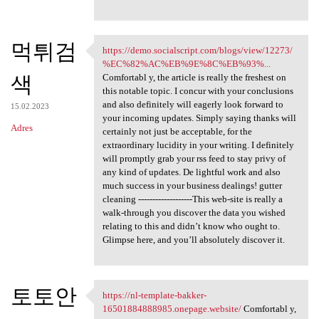
먹튀검
https://demo.socialscript.com/blogs/view/12273/
https://demo.socialscript.com
%EC%82%AC%EB%9E%8C%EB%93%...
색
Comfortabl y, the article is really the freshest on
this notable topic. I concur with your conclusions
and also definitely will eagerly look forward to
15.02.2023
your incoming updates. Simply saying thanks will
Adres
certainly not just be acceptable, for the
extraordinary lucidity in your writing. I definitely
will promptly grab your rss feed to stay privy of
any kind of updates. De lightful work and also
much success in your business dealings! gutter
cleaning -------------------This web-site is really a
walk-through you discover the data you wished
relating to this and didn’t know who ought to.
Glimpse here, and you’ll absolutely discover it.
토토안
https://nl-template-bakker-
https://nl-template-bakker
16501884888985.onepage.website/
Comfortabl y,