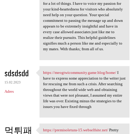
for a lot of things. I have to voice my passion for
your kind-heartedness for visitors who absolutely
need help on your question. Your special
commitment to passing the message up and down
appears to be extremely insightful and have in
every case allowed associates just like me to
realize their pursuits. This helpful guidelines
signifies much a person like me and especially to
my mates. With thanks; from all of us.
sdsdsdd
https://meogtwicommunity.game.blog/home/
I
https://meogtwicommunity.game
have to express some appreciation to the writer just
15.02.2023
for rescuing me from such a crisis. After searching
throughout the world wide web and obtaining
Adres
views that were not pleasant, I assumed my entire
life was over. Existing minus the strategies to the
issues you have fixed through
먹튀패
https://premisoletura-15.webselfsite.net/
Pretty