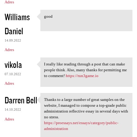
e
Adres
Williams
good
good
Daniel
14.09.2022
Adres
vikola
I really like reading through a post that can make
I really like reading through
people think. Also, many thanks for permitting me
07.10.2022
to comment!
https://run3game.io
Adres
Darren Bell
Thanks to a large number of great samples on the
Thanks to a large number of
website, I managed to compose a top-grade public
14.10.2022
administration reflective essay in several days with
no stress.
Adres
https://proessays.net/essays/category/public-
administration