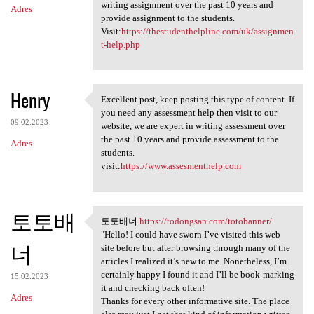
writing assignment over the past 10 years and
Adres
provide assignment to the students.
Visit:
https://thestudenthelpline.com/uk/assignmen
t-help.php
Henry
Excellent post, keep posting this type of content. If
Excellent post, keep posting
you need any assessment help then visit to our
09.02.2023
website, we are expert in writing assessment over
the past 10 years and provide assessment to the
Adres
students.
visit:
https://www.assesmenthelp.com
토토배
토토배너
https://todongsan.com/totobanner/
토토배너 https://todongsan.com
"Hello! I could have sworn I’ve visited this web
너
site before but after browsing through many of the
articles I realized it’s new to me. Nonetheless, I’m
certainly happy I found it and I’ll be book-marking
15.02.2023
it and checking back often!
Adres
Thanks for every other informative site. The place