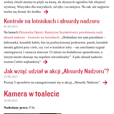
wolnej chwili można tu pójść na kawę, do słynnych ogrodów lub obejrzeć
wystawę. Wszystko dla wszystkich, od ręki i na miejscu. No tak, ale najpierw
trzeba się dostać do środka.
Kontrole na lotniskach i absurdy nadzoru
01.09.2015
Na łamach
Dziennika Opinii, Katarzyna Szymielewicz przedstawia swój
absurd nadzoru – kontrole na lotniskach
: „Dokładnie ten sam przedmiot –
ładowarka, kawałek kabla, but na podwyższonej podeszwie, pasek, kawałek
metalu gdzieś przy ciele, czy coś w kształcie tuby – raz uruchamia sygnał
ostrzegawczy i oznacza stracone 15 minut na dodatkowe sprawdzenie, a
innym razem okazuje się zupełnie niewidzialny”. A jaki absurd nadzoru
uwiera Ciebie najbardziej?
Jak wziąć udział w akcji „Absurdy Nadzoru"?
25.08.2015
Poznaj 5 sposobów na zaangażowanie się w akcję „Absurdy Nadzoru".
Kamera w toalecie
10.09.2015
Nadesłany przez:
F.Sz