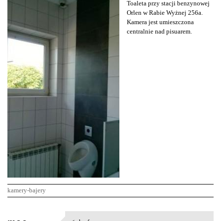
Toaleta przy stacji benzynowej
Orlen w Rabie Wyżnej 256a.
Kamera jest umieszczona
centralnie nad pisuarem.
kamery-bajery
K