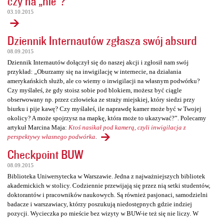
czy na „nie”?
03.10.2015
Dziennik Internautów zgłasza swój absurd
08.09.2015
Dziennik Internautów dołączył się do naszej akcji i zgłosił nam swój
przykład: „Oburzamy się na inwigilację w internecie, na działania
amerykańskich służb, ale co wiemy o inwigilacji na własnym podwórku?
Czy myślałeś, że gdy stoisz sobie pod blokiem, możesz być ciągle
obserwowany np. przez człowieka ze straży miejskiej, który siedzi przy
biurku i pije kawę? Czy myślałeś, ile naprawdę kamer może być w Twojej
okolicy? A może spojrzysz na mapkę, która może to ukazywać?”. Polecamy
artykuł Marcina Maja:
Ktoś nasikał pod kamerą, czyli inwigilacja z
perspektywy własnego podwórka
.
Checkpoint BUW
08.09.2015
Biblioteka Uniwersytecka w Warszawie. Jedna z najważniejszych bibliotek
akademickich w stolicy. Codziennie przewijają się przez nią setki studentów,
doktorantów i pracowników naukowych. Są również pasjonaci, samodzielni
badacze i warszawiacy, którzy poszukują niedostępnych gdzie indziej
pozycji. Wycieczka po mieście bez wizyty w BUW-ie też się nie liczy. W