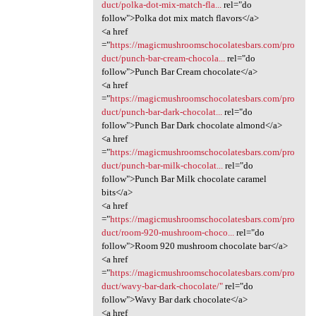
duct/polka-dot-mix-match-fla...
rel="do
follow">Polka dot mix match flavors</a>
<a href
="
https://magicmushroomschocolatesbars.com/pro
duct/punch-bar-cream-chocola...
rel="do
follow">Punch Bar Cream chocolate</a>
<a href
="
https://magicmushroomschocolatesbars.com/pro
duct/punch-bar-dark-chocolat...
rel="do
follow">Punch Bar Dark chocolate almond</a>
<a href
="
https://magicmushroomschocolatesbars.com/pro
duct/punch-bar-milk-chocolat...
rel="do
follow">Punch Bar Milk chocolate caramel
bits</a>
<a href
="
https://magicmushroomschocolatesbars.com/pro
duct/room-920-mushroom-choco...
rel="do
follow">Room 920 mushroom chocolate bar</a>
<a href
="
https://magicmushroomschocolatesbars.com/pro
duct/wavy-bar-dark-chocolate/"
rel="do
follow">Wavy Bar dark chocolate</a>
<a href