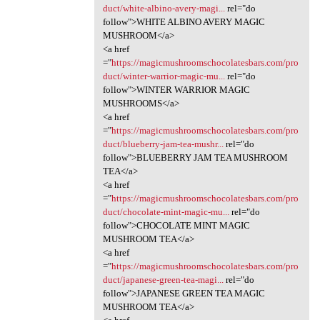
duct/white-albino-avery-magi...
rel="do
follow">WHITE ALBINO AVERY MAGIC
MUSHROOM</a>
<a href
="
https://magicmushroomschocolatesbars.com/pro
duct/winter-warrior-magic-mu...
rel="do
follow">WINTER WARRIOR MAGIC
MUSHROOMS</a>
<a href
="
https://magicmushroomschocolatesbars.com/pro
duct/blueberry-jam-tea-mushr...
rel="do
follow">BLUEBERRY JAM TEA MUSHROOM
TEA</a>
<a href
="
https://magicmushroomschocolatesbars.com/pro
duct/chocolate-mint-magic-mu...
rel="do
follow">CHOCOLATE MINT MAGIC
MUSHROOM TEA</a>
<a href
="
https://magicmushroomschocolatesbars.com/pro
duct/japanese-green-tea-magi...
rel="do
follow">JAPANESE GREEN TEA MAGIC
MUSHROOM TEA</a>