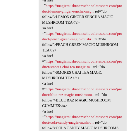
<a href
="
https://magicmushroomschocolatesbars.com/pro
duct/lemon-ginger-sencha-mag...
rel="do
follow">LEMON GINGER SENCHA MAGIC
MUSHROOM TEA</a>
<a href
="
https://magicmushroomschocolatesbars.com/pro
duct/peach-green-magic-mushr...
rel="do
follow">PEACH GREEN MAGIC MUSHROOM
TEA</a>
<a href
="
https://magicmushroomschocolatesbars.com/pro
duct/smores-chai-tea-magic-m...
rel="do
follow">SMORES CHAI TEA MAGIC
MUSHROOM TEA</a>
<a href
="
https://magicmushroomschocolatesbars.com/pro
duct/blue-raz-magic-mushroom...
rel="do
follow">BLUE RAZ MAGIC MUSHROOM
GUMMIES</a>
<a href
="
https://magicmushroomschocolatesbars.com/pro
duct/cola-candy-magic-mushro...
rel="do
follow">COLA CANDY MAGIC MUSHROOMS