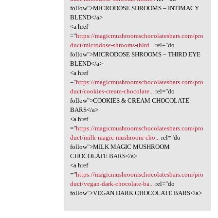
follow">MICRODOSE SHROOMS – INTIMACY
BLEND</a>
<a href
="
https://magicmushroomschocolatesbars.com/pro
duct/microdose-shrooms-third...
rel="do
follow">MICRODOSE SHROOMS – THIRD EYE
BLEND</a>
<a href
="
https://magicmushroomschocolatesbars.com/pro
duct/cookies-cream-chocolate...
rel="do
follow">COOKIES & CREAM CHOCOLATE
BARS</a>
<a href
="
https://magicmushroomschocolatesbars.com/pro
duct/milk-magic-mushroom-cho...
rel="do
follow">MILK MAGIC MUSHROOM
CHOCOLATE BARS</a>
<a href
="
https://magicmushroomschocolatesbars.com/pro
duct/vegan-dark-chocolate-ba...
rel="do
follow">VEGAN DARK CHOCOLATE BARS</a>