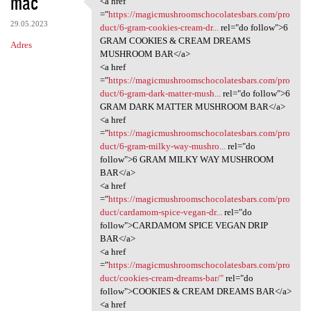
mac
<a href
<a href ="https:/
o
="
https://magicmushroomschocolatesbars.com/pro
29.05.2023
m
duct/6-gram-cookies-cream-dr...
rel="do follow">6
GRAM COOKIES & CREAM DREAMS
Adres
e
MUSHROOM BAR</a>
n
<a href
="
https://magicmushroomschocolatesbars.com/pro
t
duct/6-gram-dark-matter-mush...
rel="do follow">6
a
GRAM DARK MATTER MUSHROOM BAR</a>
<a href
r
="
https://magicmushroomschocolatesbars.com/pro
z
duct/6-gram-milky-way-mushro...
rel="do
follow">6 GRAM MILKY WAY MUSHROOM
e
BAR</a>
<a href
="
https://magicmushroomschocolatesbars.com/pro
duct/cardamom-spice-vegan-dr...
rel="do
follow">CARDAMOM SPICE VEGAN DRIP
BAR</a>
<a href
="
https://magicmushroomschocolatesbars.com/pro
duct/cookies-cream-dreams-bar/"
rel="do
follow">COOKIES & CREAM DREAMS BAR</a>
<a href