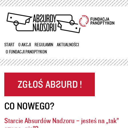
Przejdź
do
treści
START
O AKCJI
REGULAMIN
AKTUALNOŚCI
O FUNDACJI PANOPTYKON
CO NOWEGO?
Starcie Absurdów Nadzoru – jesteś na „tak”