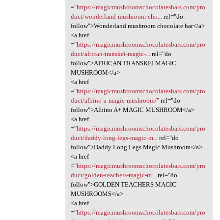
="
https://magicmushroomschocolatesbars.com/pro
duct/wonderland-mushroom-cho...
rel="do
follow">Wonderland mushroom chocolate bar</a>
<a href
="
https://magicmushroomschocolatesbars.com/pro
duct/african-transkei-magic-...
rel="do
follow">AFRICAN TRANSKEI MAGIC
MUSHROOM</a>
<a href
="
https://magicmushroomschocolatesbars.com/pro
duct/albino-a-magic-mushroom/"
rel="do
follow">Albino A+ MAGIC MUSHROOM</a>
<a href
="
https://magicmushroomschocolatesbars.com/pro
duct/daddy-long-legs-magic-m...
rel="do
follow">Daddy Long Legs Magic Mushroom</a>
<a href
="
https://magicmushroomschocolatesbars.com/pro
duct/golden-teachers-magic-m...
rel="do
follow">GOLDEN TEACHERS MAGIC
MUSHROOMS</a>
<a href
="
https://magicmushroomschocolatesbars.com/pro