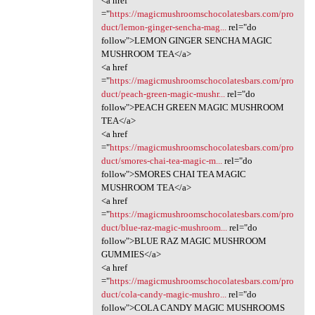
<a href
="
https://magicmushroomschocolatesbars.com/pro
duct/lemon-ginger-sencha-mag...
rel="do
follow">LEMON GINGER SENCHA MAGIC
MUSHROOM TEA</a>
<a href
="
https://magicmushroomschocolatesbars.com/pro
duct/peach-green-magic-mushr...
rel="do
follow">PEACH GREEN MAGIC MUSHROOM
TEA</a>
<a href
="
https://magicmushroomschocolatesbars.com/pro
duct/smores-chai-tea-magic-m...
rel="do
follow">SMORES CHAI TEA MAGIC
MUSHROOM TEA</a>
<a href
="
https://magicmushroomschocolatesbars.com/pro
duct/blue-raz-magic-mushroom...
rel="do
follow">BLUE RAZ MAGIC MUSHROOM
GUMMIES</a>
<a href
="
https://magicmushroomschocolatesbars.com/pro
duct/cola-candy-magic-mushro...
rel="do
follow">COLA CANDY MAGIC MUSHROOMS