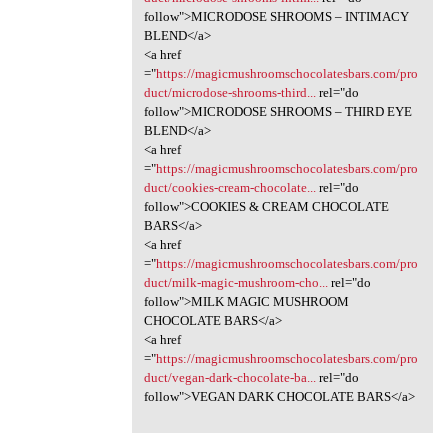
follow">MICRODOSE SHROOMS – INTIMACY
BLEND</a>
<a href
="
https://magicmushroomschocolatesbars.com/pro
duct/microdose-shrooms-third...
rel="do
follow">MICRODOSE SHROOMS – THIRD EYE
BLEND</a>
<a href
="
https://magicmushroomschocolatesbars.com/pro
duct/cookies-cream-chocolate...
rel="do
follow">COOKIES & CREAM CHOCOLATE
BARS</a>
<a href
="
https://magicmushroomschocolatesbars.com/pro
duct/milk-magic-mushroom-cho...
rel="do
follow">MILK MAGIC MUSHROOM
CHOCOLATE BARS</a>
<a href
="
https://magicmushroomschocolatesbars.com/pro
duct/vegan-dark-chocolate-ba...
rel="do
follow">VEGAN DARK CHOCOLATE BARS</a>