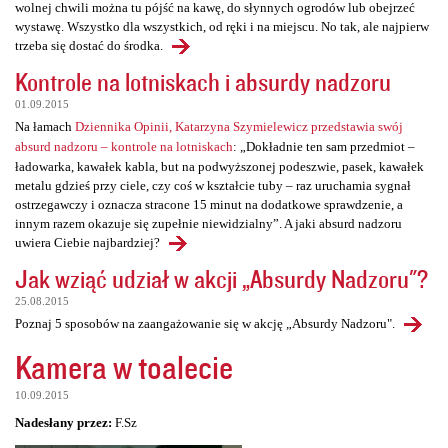
wolnej chwili można tu pójść na kawę, do słynnych ogrodów lub obejrzeć
wystawę. Wszystko dla wszystkich, od ręki i na miejscu. No tak, ale najpierw
trzeba się dostać do środka.
Kontrole na lotniskach i absurdy nadzoru
01.09.2015
Na łamach
Dziennika Opinii, Katarzyna Szymielewicz przedstawia swój
absurd nadzoru – kontrole na lotniskach
: „Dokładnie ten sam przedmiot –
ładowarka, kawałek kabla, but na podwyższonej podeszwie, pasek, kawałek
metalu gdzieś przy ciele, czy coś w kształcie tuby – raz uruchamia sygnał
ostrzegawczy i oznacza stracone 15 minut na dodatkowe sprawdzenie, a
innym razem okazuje się zupełnie niewidzialny”. A jaki absurd nadzoru
uwiera Ciebie najbardziej?
Jak wziąć udział w akcji „Absurdy Nadzoru"?
25.08.2015
Poznaj 5 sposobów na zaangażowanie się w akcję „Absurdy Nadzoru".
Kamera w toalecie
10.09.2015
Nadesłany przez:
F.Sz