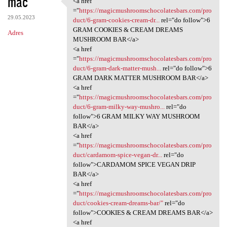
mac
<a href
<a href ="https:/
o
="
https://magicmushroomschocolatesbars.com/pro
29.05.2023
m
duct/6-gram-cookies-cream-dr...
rel="do follow">6
GRAM COOKIES & CREAM DREAMS
Adres
e
MUSHROOM BAR</a>
n
<a href
="
https://magicmushroomschocolatesbars.com/pro
t
duct/6-gram-dark-matter-mush...
rel="do follow">6
a
GRAM DARK MATTER MUSHROOM BAR</a>
<a href
r
="
https://magicmushroomschocolatesbars.com/pro
z
duct/6-gram-milky-way-mushro...
rel="do
follow">6 GRAM MILKY WAY MUSHROOM
e
BAR</a>
<a href
="
https://magicmushroomschocolatesbars.com/pro
duct/cardamom-spice-vegan-dr...
rel="do
follow">CARDAMOM SPICE VEGAN DRIP
BAR</a>
<a href
="
https://magicmushroomschocolatesbars.com/pro
duct/cookies-cream-dreams-bar/"
rel="do
follow">COOKIES & CREAM DREAMS BAR</a>
<a href