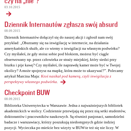
czy na „nie”?
03.10.2015
Dziennik Internautów zgłasza swój absurd
08.09.2015
Dziennik Internautów dołączył się do naszej akcji i zgłosił nam swój
przykład: „Oburzamy się na inwigilację w internecie, na działania
amerykańskich służb, ale co wiemy o inwigilacji na własnym podwórku?
Czy myślałeś, że gdy stoisz sobie pod blokiem, możesz być ciągle
obserwowany np. przez człowieka ze straży miejskiej, który siedzi przy
biurku i pije kawę? Czy myślałeś, ile naprawdę kamer może być w Twojej
okolicy? A może spojrzysz na mapkę, która może to ukazywać?”. Polecamy
artykuł Marcina Maja:
Ktoś nasikał pod kamerą, czyli inwigilacja z
perspektywy własnego podwórka
.
Checkpoint BUW
08.09.2015
Biblioteka Uniwersytecka w Warszawie. Jedna z najważniejszych bibliotek
akademickich w stolicy. Codziennie przewijają się przez nią setki studentów,
doktorantów i pracowników naukowych. Są również pasjonaci, samodzielni
badacze i warszawiacy, którzy poszukują niedostępnych gdzie indziej
pozycji. Wycieczka po mieście bez wizyty w BUW-ie też się nie liczy. W