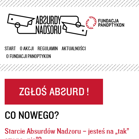
Przejdź
do
treści
START
O AKCJI
REGULAMIN
AKTUALNOŚCI
O FUNDACJI PANOPTYKON
CO NOWEGO?
Starcie Absurdów Nadzoru – jesteś na „tak”