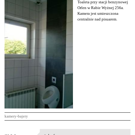
Toaleta przy stacji benzynowej
Orlen w Rabie Wyżnej 256a.
Kamera jest umieszczona
centralnie nad pisuarem.
kamery-bajery
K