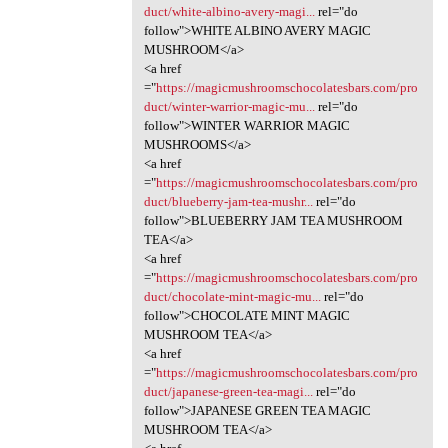
duct/white-albino-avery-magi...
rel="do
follow">WHITE ALBINO AVERY MAGIC
MUSHROOM</a>
<a href
="
https://magicmushroomschocolatesbars.com/pro
duct/winter-warrior-magic-mu...
rel="do
follow">WINTER WARRIOR MAGIC
MUSHROOMS</a>
<a href
="
https://magicmushroomschocolatesbars.com/pro
duct/blueberry-jam-tea-mushr...
rel="do
follow">BLUEBERRY JAM TEA MUSHROOM
TEA</a>
<a href
="
https://magicmushroomschocolatesbars.com/pro
duct/chocolate-mint-magic-mu...
rel="do
follow">CHOCOLATE MINT MAGIC
MUSHROOM TEA</a>
<a href
="
https://magicmushroomschocolatesbars.com/pro
duct/japanese-green-tea-magi...
rel="do
follow">JAPANESE GREEN TEA MAGIC
MUSHROOM TEA</a>