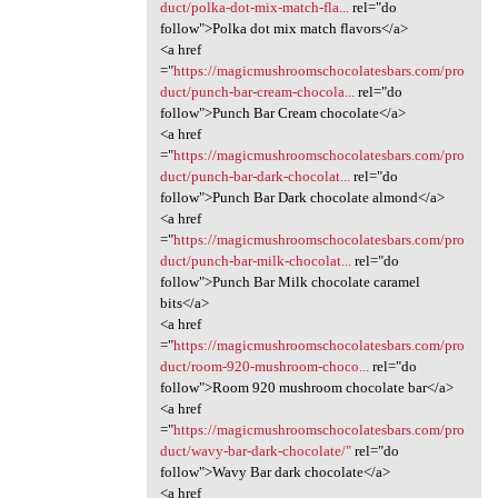
duct/polka-dot-mix-match-fla...
rel="do
follow">Polka dot mix match flavors</a>
<a href
="
https://magicmushroomschocolatesbars.com/pro
duct/punch-bar-cream-chocola...
rel="do
follow">Punch Bar Cream chocolate</a>
<a href
="
https://magicmushroomschocolatesbars.com/pro
duct/punch-bar-dark-chocolat...
rel="do
follow">Punch Bar Dark chocolate almond</a>
<a href
="
https://magicmushroomschocolatesbars.com/pro
duct/punch-bar-milk-chocolat...
rel="do
follow">Punch Bar Milk chocolate caramel
bits</a>
<a href
="
https://magicmushroomschocolatesbars.com/pro
duct/room-920-mushroom-choco...
rel="do
follow">Room 920 mushroom chocolate bar</a>
<a href
="
https://magicmushroomschocolatesbars.com/pro
duct/wavy-bar-dark-chocolate/"
rel="do
follow">Wavy Bar dark chocolate</a>
<a href