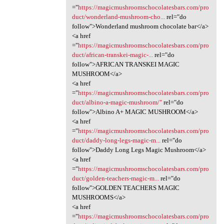
="
https://magicmushroomschocolatesbars.com/pro
duct/wonderland-mushroom-cho...
rel="do
follow">Wonderland mushroom chocolate bar</a>
<a href
="
https://magicmushroomschocolatesbars.com/pro
duct/african-transkei-magic-...
rel="do
follow">AFRICAN TRANSKEI MAGIC
MUSHROOM</a>
<a href
="
https://magicmushroomschocolatesbars.com/pro
duct/albino-a-magic-mushroom/"
rel="do
follow">Albino A+ MAGIC MUSHROOM</a>
<a href
="
https://magicmushroomschocolatesbars.com/pro
duct/daddy-long-legs-magic-m...
rel="do
follow">Daddy Long Legs Magic Mushroom</a>
<a href
="
https://magicmushroomschocolatesbars.com/pro
duct/golden-teachers-magic-m...
rel="do
follow">GOLDEN TEACHERS MAGIC
MUSHROOMS</a>
<a href
="
https://magicmushroomschocolatesbars.com/pro