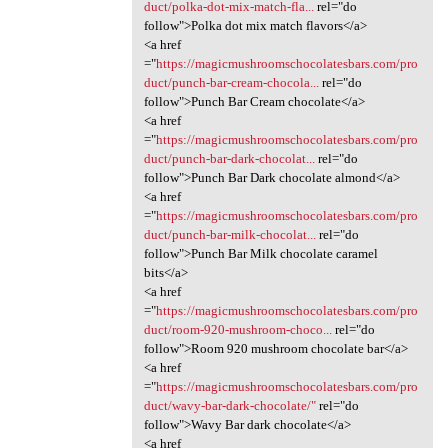
duct/polka-dot-mix-match-fla...
rel="do
follow">Polka dot mix match flavors</a>
<a href
="
https://magicmushroomschocolatesbars.com/pro
duct/punch-bar-cream-chocola...
rel="do
follow">Punch Bar Cream chocolate</a>
<a href
="
https://magicmushroomschocolatesbars.com/pro
duct/punch-bar-dark-chocolat...
rel="do
follow">Punch Bar Dark chocolate almond</a>
<a href
="
https://magicmushroomschocolatesbars.com/pro
duct/punch-bar-milk-chocolat...
rel="do
follow">Punch Bar Milk chocolate caramel
bits</a>
<a href
="
https://magicmushroomschocolatesbars.com/pro
duct/room-920-mushroom-choco...
rel="do
follow">Room 920 mushroom chocolate bar</a>
<a href
="
https://magicmushroomschocolatesbars.com/pro
duct/wavy-bar-dark-chocolate/"
rel="do
follow">Wavy Bar dark chocolate</a>
<a href