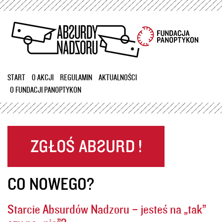
Przejdź
do
treści
START
O AKCJI
REGULAMIN
AKTUALNOŚCI
O FUNDACJI PANOPTYKON
CO NOWEGO?
Starcie Absurdów Nadzoru – jesteś na „tak”