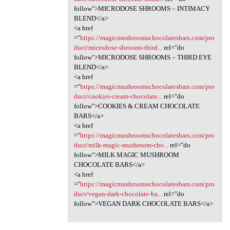
follow">MICRODOSE SHROOMS – INTIMACY
BLEND</a>
<a href
="
https://magicmushroomschocolatesbars.com/pro
duct/microdose-shrooms-third...
rel="do
follow">MICRODOSE SHROOMS – THIRD EYE
BLEND</a>
<a href
="
https://magicmushroomschocolatesbars.com/pro
duct/cookies-cream-chocolate...
rel="do
follow">COOKIES & CREAM CHOCOLATE
BARS</a>
<a href
="
https://magicmushroomschocolatesbars.com/pro
duct/milk-magic-mushroom-cho...
rel="do
follow">MILK MAGIC MUSHROOM
CHOCOLATE BARS</a>
<a href
="
https://magicmushroomschocolatesbars.com/pro
duct/vegan-dark-chocolate-ba...
rel="do
follow">VEGAN DARK CHOCOLATE BARS</a>