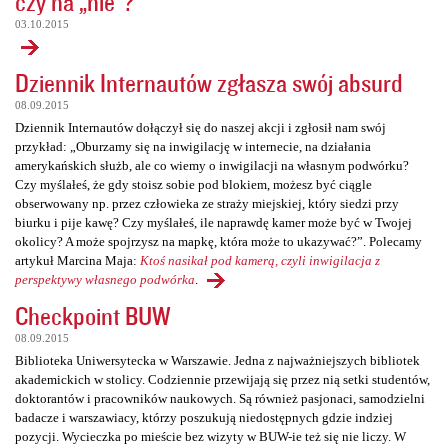
czy na „nie”?
03.10.2015
Dziennik Internautów zgłasza swój absurd
08.09.2015
Dziennik Internautów dołączył się do naszej akcji i zgłosił nam swój
przykład: „Oburzamy się na inwigilację w internecie, na działania
amerykańskich służb, ale co wiemy o inwigilacji na własnym podwórku?
Czy myślałeś, że gdy stoisz sobie pod blokiem, możesz być ciągle
obserwowany np. przez człowieka ze straży miejskiej, który siedzi przy
biurku i pije kawę? Czy myślałeś, ile naprawdę kamer może być w Twojej
okolicy? A może spojrzysz na mapkę, która może to ukazywać?”. Polecamy
artykuł Marcina Maja:
Ktoś nasikał pod kamerą, czyli inwigilacja z
perspektywy własnego podwórka
.
Checkpoint BUW
08.09.2015
Biblioteka Uniwersytecka w Warszawie. Jedna z najważniejszych bibliotek
akademickich w stolicy. Codziennie przewijają się przez nią setki studentów,
doktorantów i pracowników naukowych. Są również pasjonaci, samodzielni
badacze i warszawiacy, którzy poszukują niedostępnych gdzie indziej
pozycji. Wycieczka po mieście bez wizyty w BUW-ie też się nie liczy. W