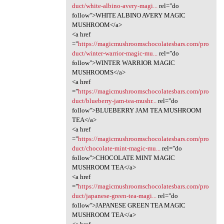
duct/white-albino-avery-magi...
rel="do
follow">WHITE ALBINO AVERY MAGIC
MUSHROOM</a>
<a href
="
https://magicmushroomschocolatesbars.com/pro
duct/winter-warrior-magic-mu...
rel="do
follow">WINTER WARRIOR MAGIC
MUSHROOMS</a>
<a href
="
https://magicmushroomschocolatesbars.com/pro
duct/blueberry-jam-tea-mushr...
rel="do
follow">BLUEBERRY JAM TEA MUSHROOM
TEA</a>
<a href
="
https://magicmushroomschocolatesbars.com/pro
duct/chocolate-mint-magic-mu...
rel="do
follow">CHOCOLATE MINT MAGIC
MUSHROOM TEA</a>
<a href
="
https://magicmushroomschocolatesbars.com/pro
duct/japanese-green-tea-magi...
rel="do
follow">JAPANESE GREEN TEA MAGIC
MUSHROOM TEA</a>