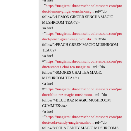
<a href
="
https://magicmushroomschocolatesbars.com/pro
duct/lemon-ginger-sencha-mag...
rel="do
follow">LEMON GINGER SENCHA MAGIC
MUSHROOM TEA</a>
<a href
="
https://magicmushroomschocolatesbars.com/pro
duct/peach-green-magic-mushr...
rel="do
follow">PEACH GREEN MAGIC MUSHROOM
TEA</a>
<a href
="
https://magicmushroomschocolatesbars.com/pro
duct/smores-chai-tea-magic-m...
rel="do
follow">SMORES CHAI TEA MAGIC
MUSHROOM TEA</a>
<a href
="
https://magicmushroomschocolatesbars.com/pro
duct/blue-raz-magic-mushroom...
rel="do
follow">BLUE RAZ MAGIC MUSHROOM
GUMMIES</a>
<a href
="
https://magicmushroomschocolatesbars.com/pro
duct/cola-candy-magic-mushro...
rel="do
follow">COLA CANDY MAGIC MUSHROOMS