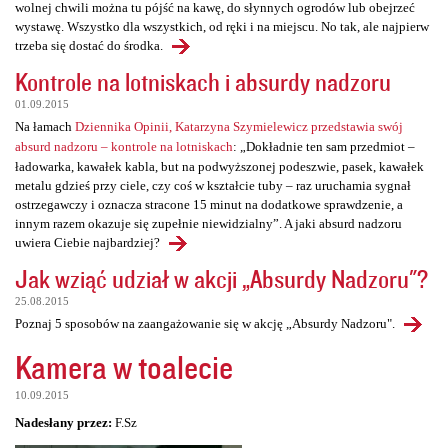
wolnej chwili można tu pójść na kawę, do słynnych ogrodów lub obejrzeć
wystawę. Wszystko dla wszystkich, od ręki i na miejscu. No tak, ale najpierw
trzeba się dostać do środka.
Kontrole na lotniskach i absurdy nadzoru
01.09.2015
Na łamach
Dziennika Opinii, Katarzyna Szymielewicz przedstawia swój
absurd nadzoru – kontrole na lotniskach
: „Dokładnie ten sam przedmiot –
ładowarka, kawałek kabla, but na podwyższonej podeszwie, pasek, kawałek
metalu gdzieś przy ciele, czy coś w kształcie tuby – raz uruchamia sygnał
ostrzegawczy i oznacza stracone 15 minut na dodatkowe sprawdzenie, a
innym razem okazuje się zupełnie niewidzialny”. A jaki absurd nadzoru
uwiera Ciebie najbardziej?
Jak wziąć udział w akcji „Absurdy Nadzoru"?
25.08.2015
Poznaj 5 sposobów na zaangażowanie się w akcję „Absurdy Nadzoru".
Kamera w toalecie
10.09.2015
Nadesłany przez:
F.Sz