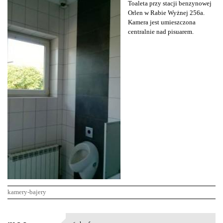
Toaleta przy stacji benzynowej
Orlen w Rabie Wyżnej 256a.
Kamera jest umieszczona
centralnie nad pisuarem.
kamery-bajery
K