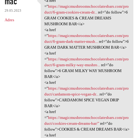
mac
<a href
<a href ="https:/
o
="
https://magicmushroomschocolatesbars.com/pro
29.05.2023
m
duct/6-gram-cookies-cream-dr...
rel="do follow">6
GRAM COOKIES & CREAM DREAMS
Adres
e
MUSHROOM BAR</a>
n
<a href
="
https://magicmushroomschocolatesbars.com/pro
t
duct/6-gram-dark-matter-mush...
rel="do follow">6
a
GRAM DARK MATTER MUSHROOM BAR</a>
<a href
r
="
https://magicmushroomschocolatesbars.com/pro
z
duct/6-gram-milky-way-mushro...
rel="do
follow">6 GRAM MILKY WAY MUSHROOM
e
BAR</a>
<a href
="
https://magicmushroomschocolatesbars.com/pro
duct/cardamom-spice-vegan-dr...
rel="do
follow">CARDAMOM SPICE VEGAN DRIP
BAR</a>
<a href
="
https://magicmushroomschocolatesbars.com/pro
duct/cookies-cream-dreams-bar/"
rel="do
follow">COOKIES & CREAM DREAMS BAR</a>
<a href