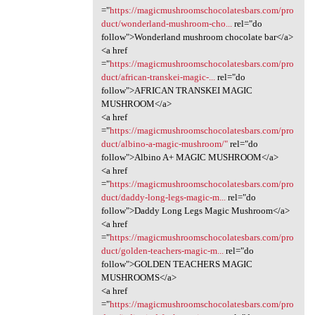
="
https://magicmushroomschocolatesbars.com/pro
duct/wonderland-mushroom-cho...
rel="do
follow">Wonderland mushroom chocolate bar</a>
<a href
="
https://magicmushroomschocolatesbars.com/pro
duct/african-transkei-magic-...
rel="do
follow">AFRICAN TRANSKEI MAGIC
MUSHROOM</a>
<a href
="
https://magicmushroomschocolatesbars.com/pro
duct/albino-a-magic-mushroom/"
rel="do
follow">Albino A+ MAGIC MUSHROOM</a>
<a href
="
https://magicmushroomschocolatesbars.com/pro
duct/daddy-long-legs-magic-m...
rel="do
follow">Daddy Long Legs Magic Mushroom</a>
<a href
="
https://magicmushroomschocolatesbars.com/pro
duct/golden-teachers-magic-m...
rel="do
follow">GOLDEN TEACHERS MAGIC
MUSHROOMS</a>
<a href
="
https://magicmushroomschocolatesbars.com/pro