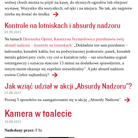
wolnej chwili można tu pójść na kawę, do słynnych ogrodów lub obejrzeć
wystawę. Wszystko dla wszystkich, od ręki i na miejscu. No tak, ale najpierw
trzeba się dostać do środka.
Kontrole na lotniskach i absurdy nadzoru
01.09.2015
Na łamach
Dziennika Opinii, Katarzyna Szymielewicz przedstawia swój
absurd nadzoru – kontrole na lotniskach
: „Dokładnie ten sam przedmiot –
ładowarka, kawałek kabla, but na podwyższonej podeszwie, pasek, kawałek
metalu gdzieś przy ciele, czy coś w kształcie tuby – raz uruchamia sygnał
ostrzegawczy i oznacza stracone 15 minut na dodatkowe sprawdzenie, a
innym razem okazuje się zupełnie niewidzialny”. A jaki absurd nadzoru
uwiera Ciebie najbardziej?
Jak wziąć udział w akcji „Absurdy Nadzoru"?
25.08.2015
Poznaj 5 sposobów na zaangażowanie się w akcję „Absurdy Nadzoru".
Kamera w toalecie
10.09.2015
Nadesłany przez:
F.Sz