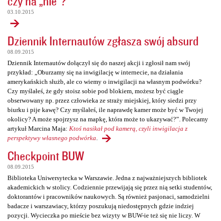
czy na „nie”?
03.10.2015
Dziennik Internautów zgłasza swój absurd
08.09.2015
Dziennik Internautów dołączył się do naszej akcji i zgłosił nam swój
przykład: „Oburzamy się na inwigilację w internecie, na działania
amerykańskich służb, ale co wiemy o inwigilacji na własnym podwórku?
Czy myślałeś, że gdy stoisz sobie pod blokiem, możesz być ciągle
obserwowany np. przez człowieka ze straży miejskiej, który siedzi przy
biurku i pije kawę? Czy myślałeś, ile naprawdę kamer może być w Twojej
okolicy? A może spojrzysz na mapkę, która może to ukazywać?”. Polecamy
artykuł Marcina Maja:
Ktoś nasikał pod kamerą, czyli inwigilacja z
perspektywy własnego podwórka
.
Checkpoint BUW
08.09.2015
Biblioteka Uniwersytecka w Warszawie. Jedna z najważniejszych bibliotek
akademickich w stolicy. Codziennie przewijają się przez nią setki studentów,
doktorantów i pracowników naukowych. Są również pasjonaci, samodzielni
badacze i warszawiacy, którzy poszukują niedostępnych gdzie indziej
pozycji. Wycieczka po mieście bez wizyty w BUW-ie też się nie liczy. W