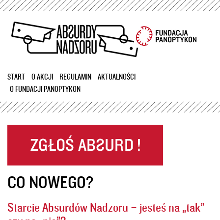
Przejdź
do
treści
START
O AKCJI
REGULAMIN
AKTUALNOŚCI
O FUNDACJI PANOPTYKON
CO NOWEGO?
Starcie Absurdów Nadzoru – jesteś na „tak”