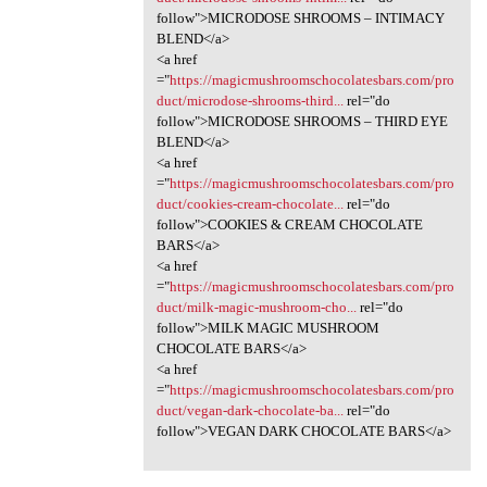
follow">MICRODOSE SHROOMS – INTIMACY
BLEND</a>
<a href
="
https://magicmushroomschocolatesbars.com/pro
duct/microdose-shrooms-third...
rel="do
follow">MICRODOSE SHROOMS – THIRD EYE
BLEND</a>
<a href
="
https://magicmushroomschocolatesbars.com/pro
duct/cookies-cream-chocolate...
rel="do
follow">COOKIES & CREAM CHOCOLATE
BARS</a>
<a href
="
https://magicmushroomschocolatesbars.com/pro
duct/milk-magic-mushroom-cho...
rel="do
follow">MILK MAGIC MUSHROOM
CHOCOLATE BARS</a>
<a href
="
https://magicmushroomschocolatesbars.com/pro
duct/vegan-dark-chocolate-ba...
rel="do
follow">VEGAN DARK CHOCOLATE BARS</a>