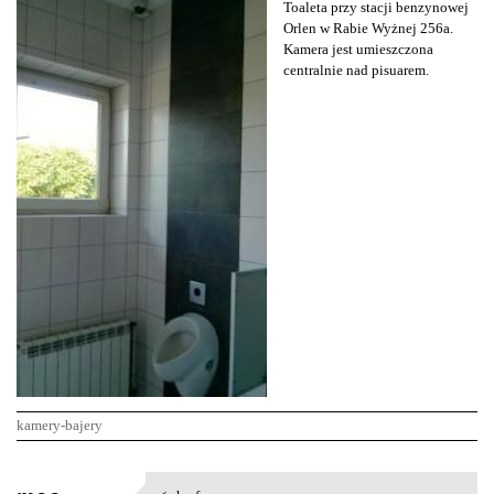
Toaleta przy stacji benzynowej
Orlen w Rabie Wyżnej 256a.
Kamera jest umieszczona
centralnie nad pisuarem.
kamery-bajery
K