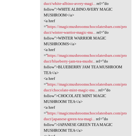
duct/white-albino-avery-magi...
rel="do
follow">WHITE ALBINO AVERY MAGIC
MUSHROOM</a>
<a href
="
https://magicmushroomschocolatesbars.com/pro
duct/winter-warrior-magic-mu...
rel="do
follow">WINTER WARRIOR MAGIC
MUSHROOMS</a>
<a href
="
https://magicmushroomschocolatesbars.com/pro
duct/blueberry-jam-tea-mushr...
rel="do
follow">BLUEBERRY JAM TEA MUSHROOM
TEA</a>
<a href
="
https://magicmushroomschocolatesbars.com/pro
duct/chocolate-mint-magic-mu...
rel="do
follow">CHOCOLATE MINT MAGIC
MUSHROOM TEA</a>
<a href
="
https://magicmushroomschocolatesbars.com/pro
duct/japanese-green-tea-magi...
rel="do
follow">JAPANESE GREEN TEA MAGIC
MUSHROOM TEA</a>