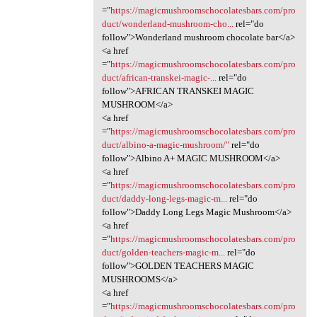
="
https://magicmushroomschocolatesbars.com/pro
duct/wonderland-mushroom-cho...
rel="do
follow">Wonderland mushroom chocolate bar</a>
<a href
="
https://magicmushroomschocolatesbars.com/pro
duct/african-transkei-magic-...
rel="do
follow">AFRICAN TRANSKEI MAGIC
MUSHROOM</a>
<a href
="
https://magicmushroomschocolatesbars.com/pro
duct/albino-a-magic-mushroom/"
rel="do
follow">Albino A+ MAGIC MUSHROOM</a>
<a href
="
https://magicmushroomschocolatesbars.com/pro
duct/daddy-long-legs-magic-m...
rel="do
follow">Daddy Long Legs Magic Mushroom</a>
<a href
="
https://magicmushroomschocolatesbars.com/pro
duct/golden-teachers-magic-m...
rel="do
follow">GOLDEN TEACHERS MAGIC
MUSHROOMS</a>
<a href
="
https://magicmushroomschocolatesbars.com/pro