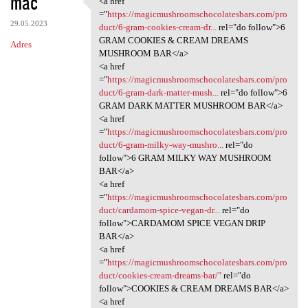
mac
<a href
<a href ="https:/
o
="
https://magicmushroomschocolatesbars.com/pro
29.05.2023
m
duct/6-gram-cookies-cream-dr...
rel="do follow">6
GRAM COOKIES & CREAM DREAMS
Adres
e
MUSHROOM BAR</a>
n
<a href
="
https://magicmushroomschocolatesbars.com/pro
t
duct/6-gram-dark-matter-mush...
rel="do follow">6
a
GRAM DARK MATTER MUSHROOM BAR</a>
<a href
r
="
https://magicmushroomschocolatesbars.com/pro
z
duct/6-gram-milky-way-mushro...
rel="do
follow">6 GRAM MILKY WAY MUSHROOM
e
BAR</a>
<a href
="
https://magicmushroomschocolatesbars.com/pro
duct/cardamom-spice-vegan-dr...
rel="do
follow">CARDAMOM SPICE VEGAN DRIP
BAR</a>
<a href
="
https://magicmushroomschocolatesbars.com/pro
duct/cookies-cream-dreams-bar/"
rel="do
follow">COOKIES & CREAM DREAMS BAR</a>
<a href