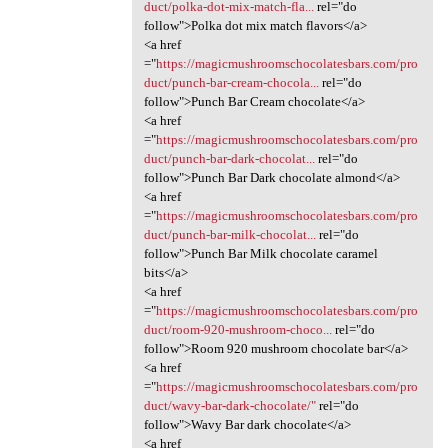
duct/polka-dot-mix-match-fla...
rel="do
follow">Polka dot mix match flavors</a>
<a href
="
https://magicmushroomschocolatesbars.com/pro
duct/punch-bar-cream-chocola...
rel="do
follow">Punch Bar Cream chocolate</a>
<a href
="
https://magicmushroomschocolatesbars.com/pro
duct/punch-bar-dark-chocolat...
rel="do
follow">Punch Bar Dark chocolate almond</a>
<a href
="
https://magicmushroomschocolatesbars.com/pro
duct/punch-bar-milk-chocolat...
rel="do
follow">Punch Bar Milk chocolate caramel
bits</a>
<a href
="
https://magicmushroomschocolatesbars.com/pro
duct/room-920-mushroom-choco...
rel="do
follow">Room 920 mushroom chocolate bar</a>
<a href
="
https://magicmushroomschocolatesbars.com/pro
duct/wavy-bar-dark-chocolate/"
rel="do
follow">Wavy Bar dark chocolate</a>
<a href