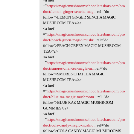
<a href
="
https://magicmushroomschocolatesbars.com/pro
duct/lemon-ginger-sencha-mag...
rel="do
follow">LEMON GINGER SENCHA MAGIC
MUSHROOM TEA</a>
<a href
="
https://magicmushroomschocolatesbars.com/pro
duct/peach-green-magic-mushr...
rel="do
follow">PEACH GREEN MAGIC MUSHROOM
TEA</a>
<a href
="
https://magicmushroomschocolatesbars.com/pro
duct/smores-chai-tea-magic-m...
rel="do
follow">SMORES CHAI TEA MAGIC
MUSHROOM TEA</a>
<a href
="
https://magicmushroomschocolatesbars.com/pro
duct/blue-raz-magic-mushroom...
rel="do
follow">BLUE RAZ MAGIC MUSHROOM
GUMMIES</a>
<a href
="
https://magicmushroomschocolatesbars.com/pro
duct/cola-candy-magic-mushro...
rel="do
follow">COLA CANDY MAGIC MUSHROOMS