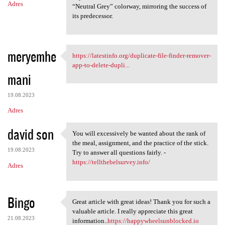
Adres
“Neutral Grey” colorway, mirroring the success of
its predecessor.
meryemhe
https://latestinfo.org/duplicate-file-finder-remover-
https://latestinfo.org
app-to-delete-dupli...
mani
19.08.2023
Adres
david son
You will excessively be wanted about the rank of
You will excessively be
the meal, assignment, and the practice of the stick.
19.08.2023
Try to answer all questions fairly. -
https://tellthebelsurvey.info/
Adres
Bingo
Great article with great ideas! Thank you for such a
Great article with great
valuable article. I really appreciate this great
21.08.2023
information..
https://happywheelsunblocked.io