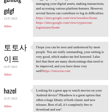
Logging in to your crypto
managing your digital assets, making transactions,
gdgf
and accessing various platform features. However,
several factors can contribute to log in difficulties.
https://sites.google.com/view/wwwhex/home
13.07.2023
https://sites.google.com/view/cryptocom-
Adres
loginissues/home
토토사
I hope you can be seen and understood by more
I hope you can be seen and
people. You are really outstanding, your writing is
이트
very good, which makes me feel honored. I also
feel that there are many shortcomings that need to
be improved, and you have done very
14.07.2023
well!
https://totovera.com
Adres
hazel
Looking for a great app to watch movies on your
Looking for a great app to
Android device? Pikashow is a great option that
15.07.2023
offers a huge library of both classic and new
releases. Best of all, it’s completely free to
Adres
download and use!