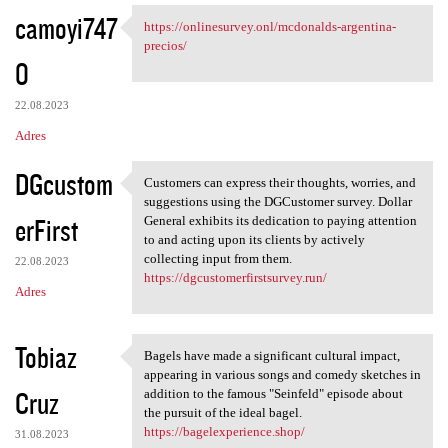
camoyi747
https://onlinesurvey.onl/mcdonalds-argentina-
https://onlinesurvey.onl
precios/
0
22.08.2023
Adres
DGcustom
Customers can express their thoughts, worries, and
Customers can express their
suggestions using the DGCustomer survey. Dollar
erFirst
General exhibits its dedication to paying attention
to and acting upon its clients by actively
collecting input from them.
22.08.2023
https://dgcustomerfirstsurvey.run/
Adres
Tobiaz
Bagels have made a significant cultural impact,
Bagels have made a
appearing in various songs and comedy sketches in
Cruz
addition to the famous "Seinfeld" episode about
the pursuit of the ideal bagel.
https://bagelexperience.shop/
31.08.2023