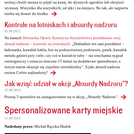
wolnej chwili można tu pójść na kawę, do słynnych ogrodów lub obejrzeć
wystawę. Wszystko dla wszystkich, od ręki i na miejscu. No tak, ale najpierw
trzeba się dostać do środka.
Kontrole na lotniskach i absurdy nadzoru
01.09.2015
Na łamach
Dziennika Opinii, Katarzyna Szymielewicz przedstawia swój
absurd nadzoru – kontrole na lotniskach
: „Dokładnie ten sam przedmiot –
ładowarka, kawałek kabla, but na podwyższonej podeszwie, pasek, kawałek
metalu gdzieś przy ciele, czy coś w kształcie tuby – raz uruchamia sygnał
ostrzegawczy i oznacza stracone 15 minut na dodatkowe sprawdzenie, a
innym razem okazuje się zupełnie niewidzialny”. A jaki absurd nadzoru
uwiera Ciebie najbardziej?
Jak wziąć udział w akcji „Absurdy Nadzoru"?
25.08.2015
Poznaj 5 sposobów na zaangażowanie się w akcję „Absurdy Nadzoru".
Spersonalizowane karty miejskie
11.09.2015
Nadesłany przez:
Michał Rączka-Dudek