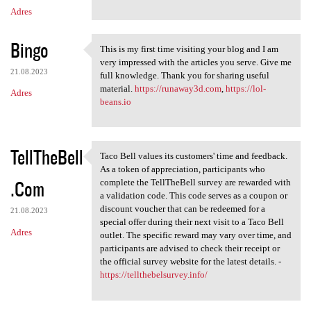
Adres
Bingo
This is my first time visiting your blog and I am
This is my first time
very impressed with the articles you serve. Give me
21.08.2023
full knowledge. Thank you for sharing useful
material.
https://runaway3d.com
,
https://lol-
Adres
beans.io
TellTheBell
Taco Bell values its customers' time and feedback.
Taco Bell values its
As a token of appreciation, participants who
.Com
complete the TellTheBell survey are rewarded with
a validation code. This code serves as a coupon or
discount voucher that can be redeemed for a
21.08.2023
special offer during their next visit to a Taco Bell
Adres
outlet. The specific reward may vary over time, and
participants are advised to check their receipt or
the official survey website for the latest details. -
https://tellthebelsurvey.info/