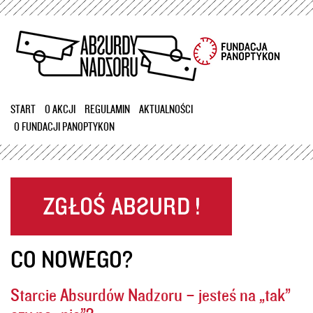
Przejdź
do
treści
START
O AKCJI
REGULAMIN
AKTUALNOŚCI
O FUNDACJI PANOPTYKON
CO NOWEGO?
Starcie Absurdów Nadzoru – jesteś na „tak”