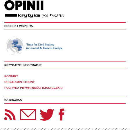
PROJEKT WSPIERA
PRZYDATNE INFORMACJE
KONTAKT
REGULAMIN STRONY
POLITYKA PRYWATNOŚCI (CIASTECZKA)
NA BIEŻĄCO
etter Panoptyka
Twitter
Facebook
<