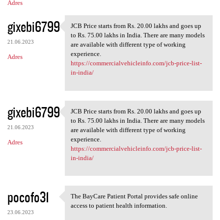
Adres
gixebi6799
JCB Price starts from Rs. 20.00 lakhs and goes up
JCB Price starts from Rs. 20
to Rs. 75.00 lakhs in India. There are many models
21.06.2023
are available with different type of working
experience.
Adres
https://commercialvehicleinfo.com/jcb-price-list-
in-india/
gixebi6799
JCB Price starts from Rs. 20.00 lakhs and goes up
JCB Price starts from Rs. 20
to Rs. 75.00 lakhs in India. There are many models
21.06.2023
are available with different type of working
experience.
Adres
https://commercialvehicleinfo.com/jcb-price-list-
in-india/
pocofo31
The BayCare Patient Portal provides safe online
The BayCare Patient Portal
access to patient health information.
23.06.2023