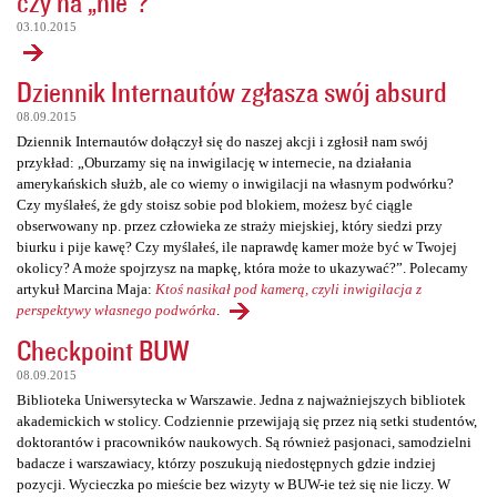
czy na „nie”?
03.10.2015
Dziennik Internautów zgłasza swój absurd
08.09.2015
Dziennik Internautów dołączył się do naszej akcji i zgłosił nam swój
przykład: „Oburzamy się na inwigilację w internecie, na działania
amerykańskich służb, ale co wiemy o inwigilacji na własnym podwórku?
Czy myślałeś, że gdy stoisz sobie pod blokiem, możesz być ciągle
obserwowany np. przez człowieka ze straży miejskiej, który siedzi przy
biurku i pije kawę? Czy myślałeś, ile naprawdę kamer może być w Twojej
okolicy? A może spojrzysz na mapkę, która może to ukazywać?”. Polecamy
artykuł Marcina Maja:
Ktoś nasikał pod kamerą, czyli inwigilacja z
perspektywy własnego podwórka
.
Checkpoint BUW
08.09.2015
Biblioteka Uniwersytecka w Warszawie. Jedna z najważniejszych bibliotek
akademickich w stolicy. Codziennie przewijają się przez nią setki studentów,
doktorantów i pracowników naukowych. Są również pasjonaci, samodzielni
badacze i warszawiacy, którzy poszukują niedostępnych gdzie indziej
pozycji. Wycieczka po mieście bez wizyty w BUW-ie też się nie liczy. W