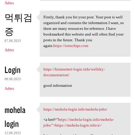
Adres
먹튀검
Firstly, thank you for your post. Your post is well
Firstly, thank you for your
organized and contains the information I want, so
증
there are many resources for reference. I have
bookmarked this website and will often find your
posts in the future. Thank you
07.08.2023
again.
https://totochips.com
Adres
Login
https://kinnsernet-login.info/wellsky-
https://kinnsernet-login.info
documentation/
08.08.2023
good infromation
Adres
mohela
https://mohela-login.info/mohela-jobs/
https://mohela-login.info
<a href="
https://mohela-login.info/mohela-
login
jobs/">https://mohela-login.info/a>
12.08.2023