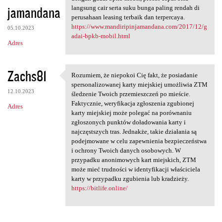
jamandana
langsung cair serta suku bunga paling rendah di
perusahaan leasing terbaik dan terpercaya.
https://www.mandiripinjamandana.com/2017/12/g
05.10.2023
adai-bpkb-mobil.html
Adres
Zachs81
Rozumiem, że niepokoi Cię fakt, że posiadanie
Rozumiem, że niepokoi Cię
spersonalizowanej karty miejskiej umożliwia ZTM
12.10.2023
śledzenie Twoich przemieszczeń po mieście.
Faktycznie, weryfikacja zgłoszenia zgubionej
Adres
karty miejskiej może polegać na porównaniu
zgłoszonych punktów doładowania karty i
najczęstszych tras. Jednakże, takie działania są
podejmowane w celu zapewnienia bezpieczeństwa
i ochrony Twoich danych osobowych. W
przypadku anonimowych kart miejskich, ZTM
może mieć trudności w identyfikacji właściciela
karty w przypadku zgubienia lub kradzieży.
https://bitlife.online/