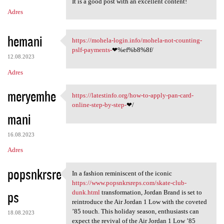
It is a good post with an excellent content!
Adres
hemani
https://mohela-login.info/mohela-not-counting-
https://mohela-login.info
pslf-payments-
❤%ef%b8%8f/
12.08.2023
Adres
meryemhe
https://latestinfo.org/how-to-apply-pan-card-
https://latestinfo.org/how-to
online-step-by-step-
❤/
mani
16.08.2023
Adres
popsnkrsre
In a fashion reminiscent of the iconic
In a fashion reminiscent of
https://www.popsnkrsreps.com/skate-club-
ps
dunk.html
transformation, Jordan Brand is set to
reintroduce the Air Jordan 1 Low with the coveted
’85 touch. This holiday season, enthusiasts can
18.08.2023
expect the revival of the Air Jordan 1 Low ’85