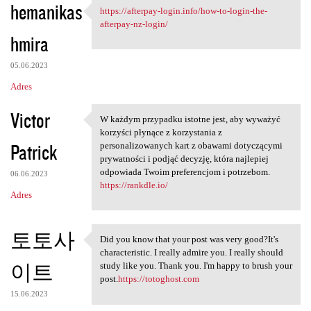
hemanikas
https://afterpay-login.info/how-to-login-the-
https://afterpay-login.info
afterpay-nz-login/
hmira
05.06.2023
Adres
Victor
W każdym przypadku istotne jest, aby wyważyć
W każdym przypadku istotne
korzyści płynące z korzystania z
Patrick
personalizowanych kart z obawami dotyczącymi
prywatności i podjąć decyzję, która najlepiej
odpowiada Twoim preferencjom i potrzebom.
06.06.2023
https://rankdle.io/
Adres
토토사
Did you know that your post was very good?It's
Did you know that your post
characteristic. I really admire you. I really should
이트
study like you. Thank you. I'm happy to brush your
post.
https://totoghost.com
15.06.2023