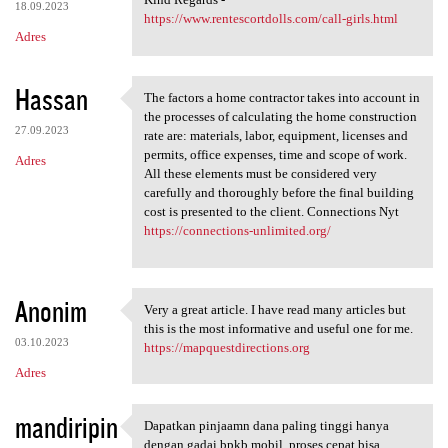
18.09.2023
https://www.rentescortdolls.com/call-girls.html
Adres
Hassan
The factors a home contractor takes into account in
The factors a home contractor
the processes of calculating the home construction
27.09.2023
rate are: materials, labor, equipment, licenses and
permits, office expenses, time and scope of work.
Adres
All these elements must be considered very
carefully and thoroughly before the final building
cost is presented to the client. Connections Nyt
https://connections-unlimited.org/
Anonim
Very a great article. I have read many articles but
Very a great article. I have
this is the most informative and useful one for me.
03.10.2023
https://mapquestdirections.org
Adres
mandiripin
Dapatkan pinjaamn dana paling tinggi hanya
Dapatkan pinjaamn dana paling
dengan gadai bpkb mobil, proses cepat bisa