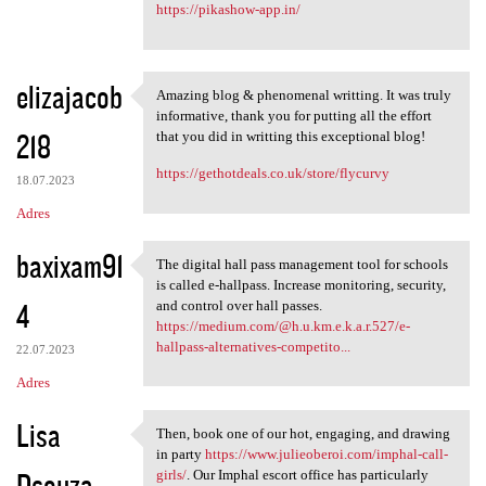
https://pikashow-app.in/
elizajacob
Amazing blog & phenomenal writting. It was truly
Amazing blog & phenomenal
informative, thank you for putting all the effort
218
that you did in writting this exceptional blog!
https://gethotdeals.co.uk/store/flycurvy
18.07.2023
Adres
baxixam91
The digital hall pass management tool for schools
The digital hall pass
is called e-hallpass. Increase monitoring, security,
4
and control over hall passes.
https://medium.com/@h.u.km.e.k.a.r.527/e-
hallpass-alternatives-competito...
22.07.2023
Adres
Lisa
Then, book one of our hot, engaging, and drawing
Then, book one of our hot,
in party
https://www.julieoberoi.com/imphal-call-
Dsouza
girls/
. Our Imphal escort office has particularly