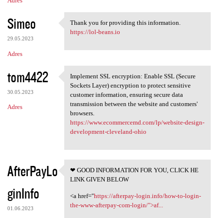
Adres
Simeo
Thank you for providing this information.
Thank you for providing this
https://lol-beans.io
29.05.2023
Adres
tom4422
Implement SSL encryption: Enable SSL (Secure
Implement SSL encryption:
Sockets Layer) encryption to protect sensitive
30.05.2023
customer information, ensuring secure data
transmission between the website and customers'
Adres
browsers.
https://www.ecommercemd.com/lp/website-design-
development-cleveland-ohio
AfterPayLo
❤ GOOD INFORMATION FOR YOU, CLICK HE
❤ GOOD INFORMATION FOR YOU,
LINK GIVEN BELOW
ginInfo
<a href="
https://afterpay-login.info/how-to-login-
the-www-afterpay-com-login/">af...
01.06.2023