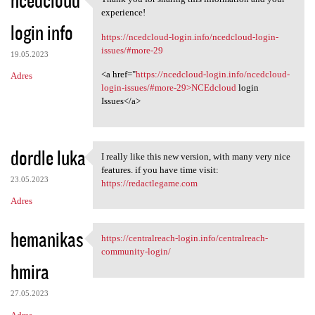
ncedcloud
Thank you for sharing this
o
experience!
login info
m
https://ncedcloud-login.info/ncedcloud-login-
e
issues/#more-29
19.05.2023
n
<a href="
https://ncedcloud-login.info/ncedcloud-
Adres
t
login-issues/#more-29>NCEdcloud
login
Issues</a>
a
r
z
dordle luka
I really like this new version, with many very nice
I really like this new
e
features. if you have time visit:
23.05.2023
https://redactlegame.com
Adres
hemanikas
https://centralreach-login.info/centralreach-
https://centralreach-login
community-login/
hmira
27.05.2023