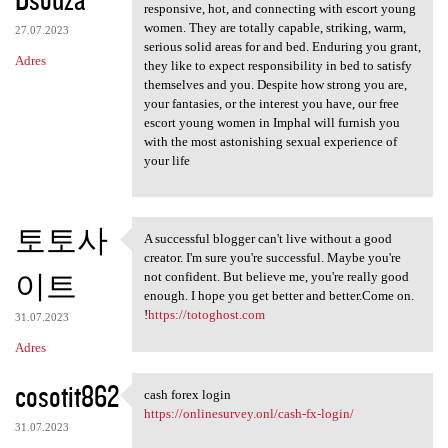
responsive, hot, and connecting with escort young
women. They are totally capable, striking, warm,
27.07.2023
serious solid areas for and bed. Enduring you grant,
Adres
they like to expect responsibility in bed to satisfy
themselves and you. Despite how strong you are,
your fantasies, or the interest you have, our free
escort young women in Imphal will furnish you
with the most astonishing sexual experience of
your life
토토사
A successful blogger can't live without a good
A successful blogger can't
creator. I'm sure you're successful. Maybe you're
이트
not confident. But believe me, you're really good
enough. I hope you get better and better.Come on.
!
https://totoghost.com
31.07.2023
Adres
cosotit862
cash forex login
cash forex login
https://onlinesurvey.onl/cash-fx-login/
31.07.2023