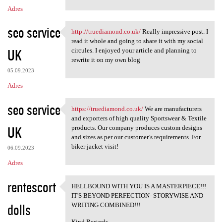
Adres
seo service
http://truediamond.co.uk/
Really impressive post. I
http://truediamond.co.uk/
read it whole and going to share it with my social
UK
circules. I enjoyed your article and planning to
rewrite it on my own blog
05.09.2023
Adres
seo service
https://truediamond.co.uk/
We are manufacturers
https://truediamond.co.uk/ We
and exporters of high quality Sportswear & Textile
UK
products. Our company produces custom designs
and sizes as per our customer’s requirements. For
biker jacket visit!
06.09.2023
Adres
rentescort
HELLBOUND WITH YOU IS A MASTERPIECE!!!
HELLBOUND WITH YOU IS A
IT'S BEYOND PERFECTION- STORYWISE AND
dolls
WRITING COMBINED!!!
Kind Regards -