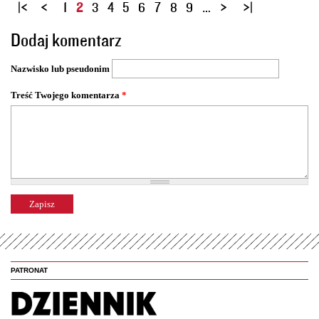
S
1
2
3
4
5
6
7
8
9
…
t
Dodaj komentarz
r
o
Nazwisko lub pseudonim
n
y
Treść Twojego komentarza
*
PATRONAT