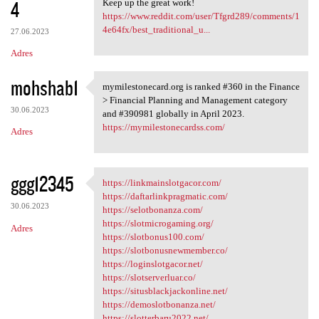
4
Keep up the great work!
https://www.reddit.com/user/Tfgrd289/comments/1
4e64fx/best_traditional_u...
27.06.2023
Adres
mohshab1
mymilestonecard.org is ranked #360 in the Finance
mymilestonecard.org is ranked
> Financial Planning and Management category
30.06.2023
and #390981 globally in April 2023.
https://mymilestonecardss.com/
Adres
ggg12345
https://linkmainslotgacor.com/
https://linkmainslotgacor.com
https://daftarlinkpragmatic.com/
30.06.2023
https://selotbonanza.com/
https://slotmicrogaming.org/
Adres
https://slotbonus100.com/
https://slotbonusnewmember.co/
https://loginslotgacor.net/
https://slotserverluar.co/
https://situsblackjackonline.net/
https://demoslotbonanza.net/
https://slotterbaru2022.net/