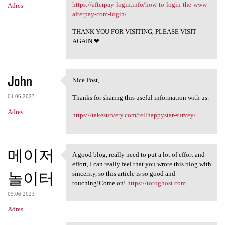
https://afterpay-login.info/how-to-login-the-www-
Adres
afterpay-com-login/
THANK YOU FOR VISITING, PLEASE VISIT
AGAIN ❤
John
Nice Post,
Nice Post,
04.06.2023
Thanks for sharing this useful information with us.
Adres
https://takesurvery.com/tellhappystar-survey/
메이저
A good blog, really need to put a lot of effort and
A good blog, really need to
effort, I can really feel that you wrote this blog with
놀이터
sincerity, so this article is so good and
touching!Come on!
https://totoghost.com
05.06.2023
Adres