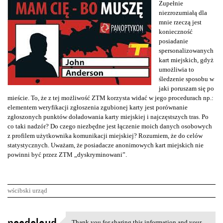
Zupełnie
niezrozumiałą dla
mnie rzeczą jest
konieczność
posiadanie
spersonalizowanych
kart miejskich, gdyż
umożliwia to
śledzenie sposobu w
jaki poruszam się po
mieście. To, że z tej możliwość ZTM korzysta widać w jego procedurach np.:
elementem weryfikacji zgłoszenia zgubionej karty jest porównanie
zgłoszonych punktów doładowania karty miejskiej i najczęstszych tras. Po
co taki nadzór? Do czego niezbędne jest łączenie moich danych osobowych
z profilem użytkownika komunikacji miejskiej? Rozumiem, że do celów
statystycznych. Uważam, że posiadacze anonimowych kart miejskich nie
powinni być przez ZTM „dyskryminowani”.
wścibski urząd
K
Thank you for sharing this information and your