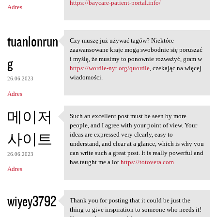
https://baycare-patient-portal.info/
Adres
tuanlonrun
Czy muszę już używać tagów? Niektóre
Czy muszę już używać tagów?
zaawansowane kraje mogą swobodnie się poruszać
g
i myślę, że musimy to ponownie rozważyć, gram w
https://wordle-nyt.org/quordle
, czekając na więcej
wiadomości.
26.06.2023
Adres
메이저
Such an excellent post must be seen by more
Such an excellent post must
people, and I agree with your point of view. Your
사이트
ideas are expressed very clearly, easy to
understand, and clear at a glance, which is why you
can write such a great post. It is really powerful and
26.06.2023
has taught me a lot.
https://totovera.com
Adres
wiyey3792
Thank you for posting that it could be just the
Thank you for posting that it
thing to give inspiration to someone who needs it!