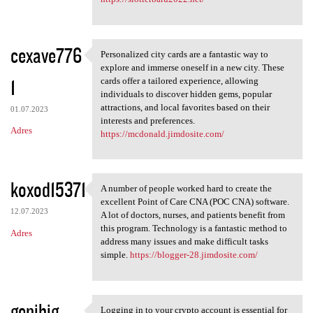
cexave776
Personalized city cards are a fantastic way to
Personalized city cards are a
explore and immerse oneself in a new city. These
1
cards offer a tailored experience, allowing
individuals to discover hidden gems, popular
attractions, and local favorites based on their
01.07.2023
interests and preferences.
Adres
https://mcdonald.jimdosite.com/
koxod15371
A number of people worked hard to create the
A number of people worked
excellent Point of Care CNA (POC CNA) software.
12.07.2023
A lot of doctors, nurses, and patients benefit from
this program. Technology is a fantastic method to
Adres
address many issues and make difficult tasks
simple.
https://blogger-28.jimdosite.com/
genibig
Logging in to your crypto account is essential for