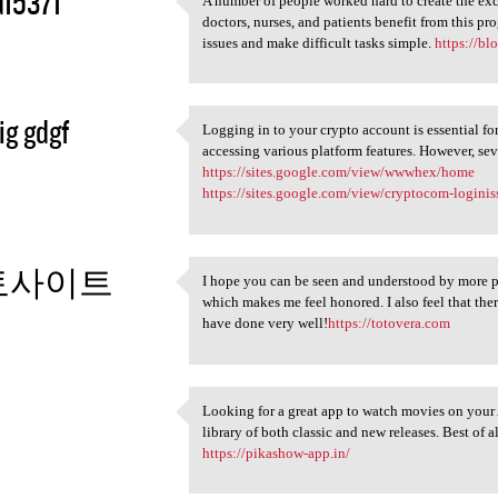
d15371
A number of people worked hard to create the ex
A number of people worked
doctors, nurses, and patients benefit from this p
3
issues and make difficult tasks simple.
https://bl
ig gdgf
Logging in to your crypto account is essential fo
Logging in to your crypto
accessing various platform features. However, sever
3
https://sites.google.com/view/wwwhex/home
https://sites.google.com/view/cryptocom-logini
토사이트
I hope you can be seen and understood by more pe
I hope you can be seen and
which makes me feel honored. I also feel that th
3
have done very well!
https://totovera.com
Looking for a great app to watch movies on your 
Looking for a great app to
library of both classic and new releases. Best of a
3
https://pikashow-app.in/