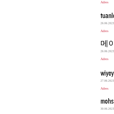
Adres
tuanl
26.06.202
Adres
메
26.06.202
Adres
wiye
27.06.202
Adres
mohs
30.06.202