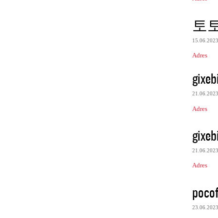
토
15.06.202
Adres
gixeb
21.06.202
Adres
gixeb
21.06.202
Adres
pocof
23.06.202