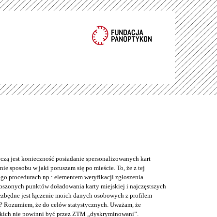
eczą jest konieczność posiadanie spersonalizowanych kart
ie sposobu w jaki poruszam się po mieście. To, że z tej
o procedurach np.: elementem weryfikacji zgłoszenia
łoszonych punktów doładowania karty miejskiej i najczęstszych
iezbędne jest łączenie moich danych osobowych z profilem
? Rozumiem, że do celów statystycznych. Uważam, że
kich nie powinni być przez ZTM „dyskryminowani”.