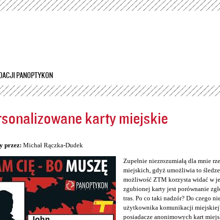
Przejdź
do
treści
DACJI PANOPTYKON
sonalizowane karty miejskie
5
y przez:
Michał Rączka-Dudek
Zupełnie niezrozumiałą dla mnie rz
miejskich, gdyż umożliwia to śledzen
możliwość ZTM korzysta widać w jeg
zgubionej karty jest porównanie zg
tras. Po co taki nadzór? Do czego n
użytkownika komunikacji miejskiej
posiadacze anonimowych kart miejs