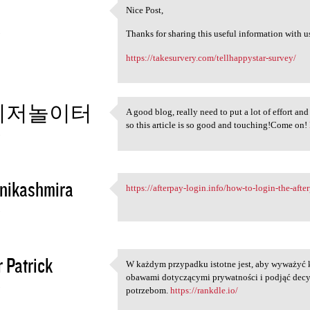
Nice Post,
Nice Post,
3
Thanks for sharing this useful information with u
https://takesurvery.com/tellhappystar-survey/
이저놀이터
A good blog, really need to put a lot of effort and 
A good blog, really need to
so this article is so good and touching!Come on!
3
nikashmira
https://afterpay-login.info/how-to-login-the-afte
https://afterpay-login.info
3
r Patrick
W każdym przypadku istotne jest, aby wyważyć k
W każdym przypadku istotne
obawami dotyczącymi prywatności i podjąć decyz
3
potrzebom.
https://rankdle.io/