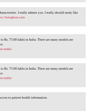
racteristic. I really admire you. I really should study like
tps://totoghost.com
 to Rs. 75.00 lakhs in India. There are many models are
ce.
in-india/
 to Rs. 75.00 lakhs in India. There are many models are
ce.
in-india/
ccess to patient health information.