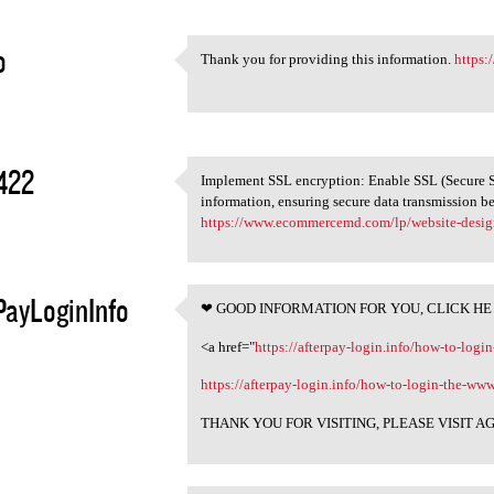
o
Thank you for providing this information.
https:
Thank you for providing this
3
422
Implement SSL encryption: Enable SSL (Secure So
Implement SSL encryption:
information, ensuring secure data transmission b
3
https://www.ecommercemd.com/lp/website-desig
PayLoginInfo
❤ GOOD INFORMATION FOR YOU, CLICK HE
❤ GOOD INFORMATION FOR YOU,
3
<a href="
https://afterpay-login.info/how-to-logi
https://afterpay-login.info/how-to-login-the-ww
THANK YOU FOR VISITING, PLEASE VISIT A