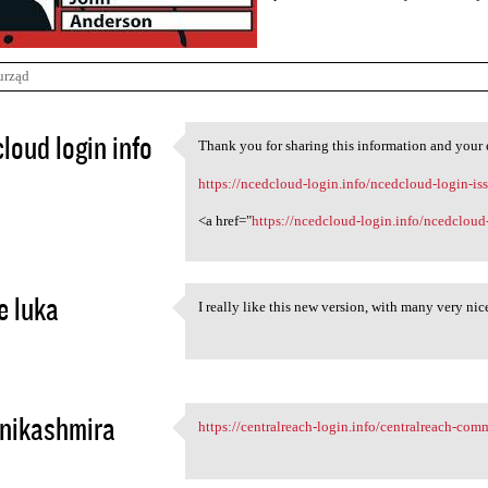
urząd
loud login info
Thank you for sharing this information and your
Thank you for sharing this
3
https://ncedcloud-login.info/ncedcloud-login-i
<a href="
https://ncedcloud-login.info/ncedclo
e luka
I really like this new version, with many very nice
I really like this new
3
nikashmira
https://centralreach-login.info/centralreach-com
https://centralreach-login
3