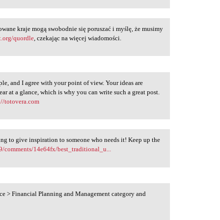
wane kraje mogą swobodnie się poruszać i myślę, że musimy
t.org/quordle
, czekając na więcej wiadomości.
e, and I agree with your point of view. Your ideas are
ear at a glance, which is why you can write such a great post.
://totovera.com
hing to give inspiration to someone who needs it! Keep up the
9/comments/14e64fx/best_traditional_u...
nce > Financial Planning and Management category and