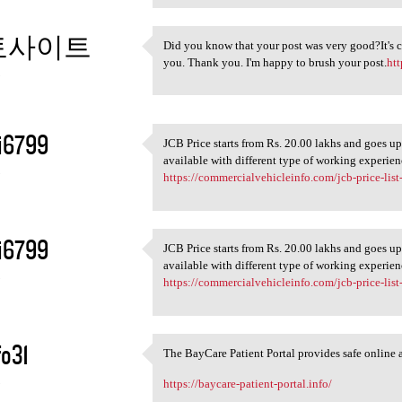
토사이트
Did you know that your post was very good?It's cha
Did you know that your post
you. Thank you. I'm happy to brush your post.
ht
3
i6799
JCB Price starts from Rs. 20.00 lakhs and goes up
JCB Price starts from Rs. 20
available with different type of working experien
3
https://commercialvehicleinfo.com/jcb-price-list-
i6799
JCB Price starts from Rs. 20.00 lakhs and goes up
JCB Price starts from Rs. 20
available with different type of working experien
3
https://commercialvehicleinfo.com/jcb-price-list-
o31
The BayCare Patient Portal provides safe online a
The BayCare Patient Portal
3
https://baycare-patient-portal.info/