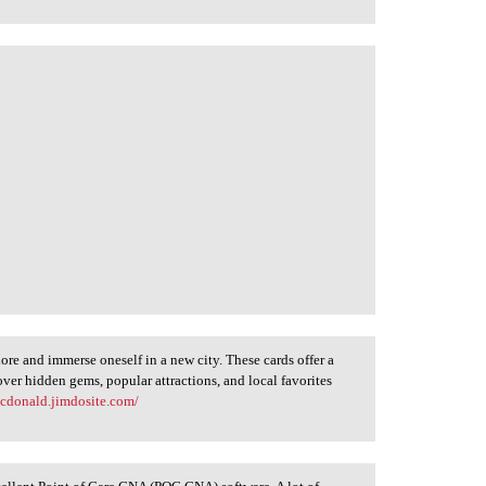
lore and immerse oneself in a new city. These cards offer a
over hidden gems, popular attractions, and local favorites
mcdonald.jimdosite.com/