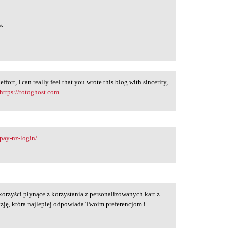
s.
effort, I can really feel that you wrote this blog with sincerity,
https://totoghost.com
rpay-nz-login/
orzyści płynące z korzystania z personalizowanych kart z
ję, która najlepiej odpowiada Twoim preferencjom i