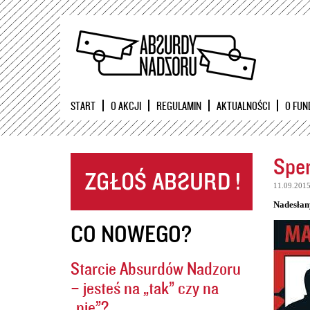
START
O AKCJI
REGULAMIN
AKTUALNOŚCI
O FUN
Sper
11.09.201
Nadesłan
CO NOWEGO?
Starcie Absurdów Nadzoru
– jesteś na „tak” czy na
„nie”?