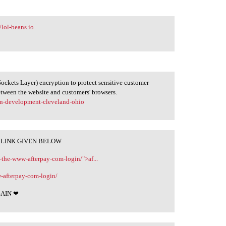
//lol-beans.io
ckets Layer) encryption to protect sensitive customer
etween the website and customers' browsers.
n-development-cleveland-ohio
 LINK GIVEN BELOW
n-the-www-afterpay-com-login/">af...
w-afterpay-com-login/
GAIN ❤