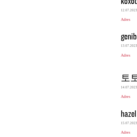
koxo
12.07.202
Adres
genib
13.07.202
Adres
토
14.07.202
Adres
hazel
15.07.202
Adres