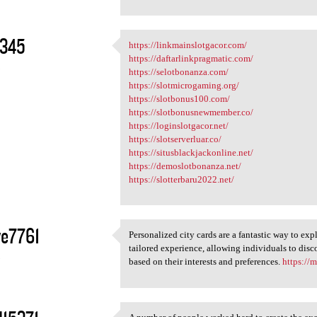
2345
https://linkmainslotgacor.com/
https://linkmainslotgacor.com
https://daftarlinkpragmatic.com/
3
https://selotbonanza.com/
https://slotmicrogaming.org/
https://slotbonus100.com/
https://slotbonusnewmember.co/
https://loginslotgacor.net/
https://slotserverluar.co/
https://situsblackjackonline.net/
https://demoslotbonanza.net/
https://slotterbaru2022.net/
ve7761
Personalized city cards are a fantastic way to exp
Personalized city cards are a
tailored experience, allowing individuals to disc
3
based on their interests and preferences.
https://