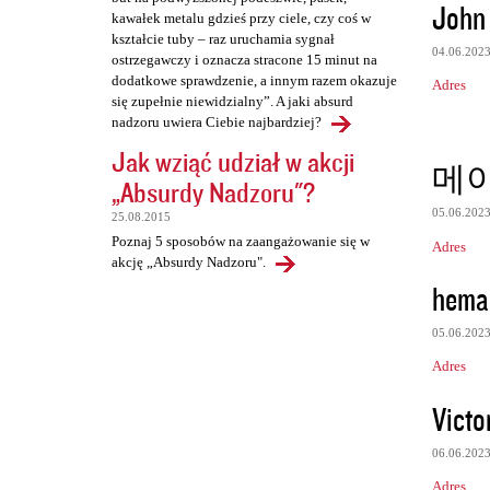
John
kawałek metalu gdzieś przy ciele, czy coś w
kształcie tuby – raz uruchamia sygnał
04.06.202
ostrzegawczy i oznacza stracone 15 minut na
dodatkowe sprawdzenie, a innym razem okazuje
Adres
się zupełnie niewidzialny”. A jaki absurd
nadzoru uwiera Ciebie najbardziej?
Jak wziąć udział w akcji
메
„Absurdy Nadzoru"?
05.06.202
25.08.2015
Poznaj 5 sposobów na zaangażowanie się w
Adres
akcję „Absurdy Nadzoru".
hema
05.06.202
Adres
Victo
06.06.202
Adres