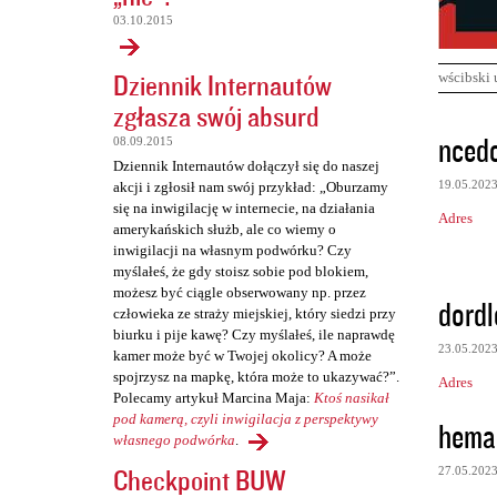
03.10.2015
Dziennik Internautów
wścibski 
zgłasza swój absurd
K
ncedc
08.09.2015
o
Dziennik Internautów dołączył się do naszej
19.05.202
akcji i zgłosił nam swój przykład: „Oburzamy
m
się na inwigilację w internecie, na działania
Adres
e
amerykańskich służb, ale co wiemy o
inwigilacji na własnym podwórku? Czy
n
myślałeś, że gdy stoisz sobie pod blokiem,
t
możesz być ciągle obserwowany np. przez
dordl
człowieka ze straży miejskiej, który siedzi przy
a
biurku i pije kawę? Czy myślałeś, ile naprawdę
r
23.05.202
kamer może być w Twojej okolicy? A może
z
spojrzysz na mapkę, która może to ukazywać?”.
Adres
Polecamy artykuł Marcina Maja:
Ktoś nasikał
e
pod kamerą, czyli inwigilacja z perspektywy
hema
własnego podwórka
.
Checkpoint BUW
27.05.202