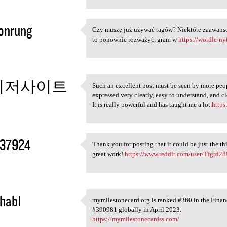
onrung
Czy muszę już używać tagów? Niektóre zaawanso
Czy muszę już używać tagów?
to ponownie rozważyć, gram w
https://wordle-ny
3
이저사이트
Such an excellent post must be seen by more peopl
Such an excellent post must
expressed very clearly, easy to understand, and cl
3
It is really powerful and has taught me a lot.
https
y37924
Thank you for posting that it could be just the t
Thank you for posting that it
great work!
https://www.reddit.com/user/Tfgrd28
3
hab1
mymilestonecard.org is ranked #360 in the Fina
mymilestonecard.org is ranked
#390981 globally in April 2023.
3
https://mymilestonecardss.com/