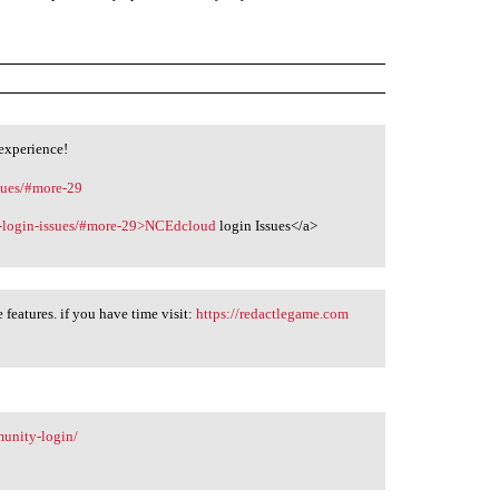
 experience!
ssues/#more-29
ud-login-issues/#more-29>NCEdcloud
login Issues</a>
 features. if you have time visit:
https://redactlegame.com
munity-login/