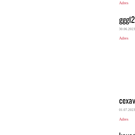
Adres
ggg1
30.06.202
Adres
cexa
01.07.202
Adres