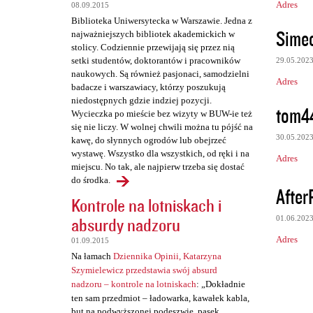
Adres
08.09.2015
Biblioteka Uniwersytecka w Warszawie. Jedna z
Sime
najważniejszych bibliotek akademickich w
stolicy. Codziennie przewijają się przez nią
setki studentów, doktorantów i pracowników
29.05.202
naukowych. Są również pasjonaci, samodzielni
Adres
badacze i warszawiacy, którzy poszukują
niedostępnych gdzie indziej pozycji.
tom4
Wycieczka po mieście bez wizyty w BUW-ie też
się nie liczy. W wolnej chwili można tu pójść na
30.05.202
kawę, do słynnych ogrodów lub obejrzeć
wystawę. Wszystko dla wszystkich, od ręki i na
Adres
miejscu. No tak, ale najpierw trzeba się dostać
do środka.
After
Kontrole na lotniskach i
absurdy nadzoru
01.06.202
Adres
01.09.2015
Na łamach
Dziennika Opinii, Katarzyna
Szymielewicz przedstawia swój absurd
nadzoru – kontrole na lotniskach
: „Dokładnie
ten sam przedmiot – ładowarka, kawałek kabla,
but na podwyższonej podeszwie, pasek,