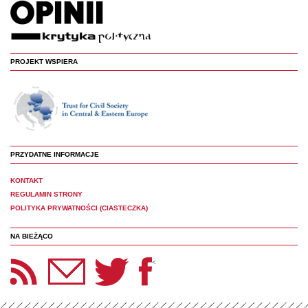
PROJEKT WSPIERA
PRZYDATNE INFORMACJE
KONTAKT
REGULAMIN STRONY
POLITYKA PRYWATNOŚCI (CIASTECZKA)
NA BIEŻĄCO
etter Panoptyka
Twitter
Facebook
<