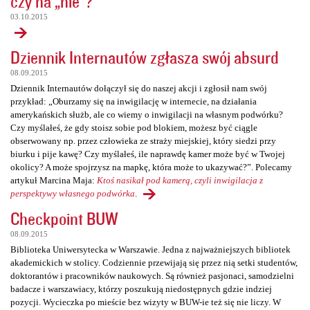
czy na „nie”?
03.10.2015
Dziennik Internautów zgłasza swój absurd
08.09.2015
Dziennik Internautów dołączył się do naszej akcji i zgłosił nam swój
przykład: „Oburzamy się na inwigilację w internecie, na działania
amerykańskich służb, ale co wiemy o inwigilacji na własnym podwórku?
Czy myślałeś, że gdy stoisz sobie pod blokiem, możesz być ciągle
obserwowany np. przez człowieka ze straży miejskiej, który siedzi przy
biurku i pije kawę? Czy myślałeś, ile naprawdę kamer może być w Twojej
okolicy? A może spojrzysz na mapkę, która może to ukazywać?”. Polecamy
artykuł Marcina Maja:
Ktoś nasikał pod kamerą, czyli inwigilacja z
perspektywy własnego podwórka
.
Checkpoint BUW
08.09.2015
Biblioteka Uniwersytecka w Warszawie. Jedna z najważniejszych bibliotek
akademickich w stolicy. Codziennie przewijają się przez nią setki studentów,
doktorantów i pracowników naukowych. Są również pasjonaci, samodzielni
badacze i warszawiacy, którzy poszukują niedostępnych gdzie indziej
pozycji. Wycieczka po mieście bez wizyty w BUW-ie też się nie liczy. W