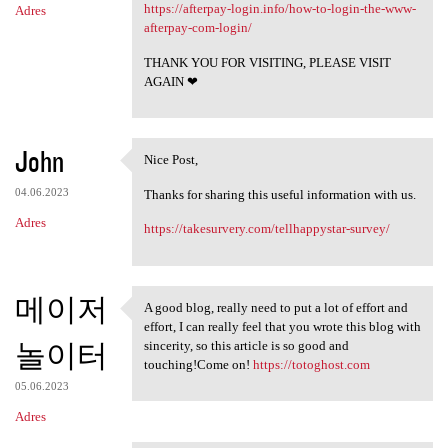
https://afterpay-login.info/how-to-login-the-www-
Adres
afterpay-com-login/
THANK YOU FOR VISITING, PLEASE VISIT
AGAIN ❤
John
Nice Post,
Nice Post,
04.06.2023
Thanks for sharing this useful information with us.
Adres
https://takesurvery.com/tellhappystar-survey/
메이저
A good blog, really need to put a lot of effort and
A good blog, really need to
effort, I can really feel that you wrote this blog with
놀이터
sincerity, so this article is so good and
touching!Come on!
https://totoghost.com
05.06.2023
Adres