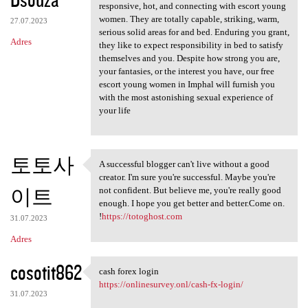
responsive, hot, and connecting with escort young
women. They are totally capable, striking, warm,
27.07.2023
serious solid areas for and bed. Enduring you grant,
Adres
they like to expect responsibility in bed to satisfy
themselves and you. Despite how strong you are,
your fantasies, or the interest you have, our free
escort young women in Imphal will furnish you
with the most astonishing sexual experience of
your life
토토사
A successful blogger can't live without a good
A successful blogger can't
creator. I'm sure you're successful. Maybe you're
이트
not confident. But believe me, you're really good
enough. I hope you get better and better.Come on.
!
https://totoghost.com
31.07.2023
Adres
cosotit862
cash forex login
cash forex login
https://onlinesurvey.onl/cash-fx-login/
31.07.2023