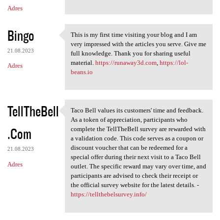
Adres
Bingo
This is my first time visiting your blog and I am
This is my first time
very impressed with the articles you serve. Give me
21.08.2023
full knowledge. Thank you for sharing useful
material.
https://runaway3d.com
,
https://lol-
Adres
beans.io
TellTheBell
Taco Bell values its customers' time and feedback.
Taco Bell values its
As a token of appreciation, participants who
.Com
complete the TellTheBell survey are rewarded with
a validation code. This code serves as a coupon or
discount voucher that can be redeemed for a
21.08.2023
special offer during their next visit to a Taco Bell
Adres
outlet. The specific reward may vary over time, and
participants are advised to check their receipt or
the official survey website for the latest details. -
https://tellthebelsurvey.info/