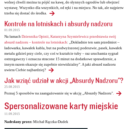
wolnej chwili można tu pójść na kawę, do słynnych ogrodów lub obejrzeć
wystawę. Wszystko dla wszystkich, od ręki i na miejscu. No tak, ale najpierw
trzeba się dostać do środka.
Kontrole na lotniskach i absurdy nadzoru
01.09.2015
Na łamach
Dziennika Opinii, Katarzyna Szymielewicz przedstawia swój
absurd nadzoru – kontrole na lotniskach
: „Dokładnie ten sam przedmiot –
ładowarka, kawałek kabla, but na podwyższonej podeszwie, pasek, kawałek
metalu gdzieś przy ciele, czy coś w kształcie tuby – raz uruchamia sygnał
ostrzegawczy i oznacza stracone 15 minut na dodatkowe sprawdzenie, a
innym razem okazuje się zupełnie niewidzialny”. A jaki absurd nadzoru
uwiera Ciebie najbardziej?
Jak wziąć udział w akcji „Absurdy Nadzoru"?
25.08.2015
Poznaj 5 sposobów na zaangażowanie się w akcję „Absurdy Nadzoru".
Spersonalizowane karty miejskie
11.09.2015
Nadesłany przez:
Michał Rączka-Dudek