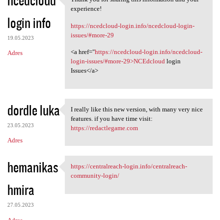
ncedcloud
Thank you for sharing this
o
experience!
login info
m
https://ncedcloud-login.info/ncedcloud-login-
e
issues/#more-29
19.05.2023
n
<a href="
https://ncedcloud-login.info/ncedcloud-
Adres
t
login-issues/#more-29>NCEdcloud
login
Issues</a>
a
r
z
dordle luka
I really like this new version, with many very nice
I really like this new
e
features. if you have time visit:
23.05.2023
https://redactlegame.com
Adres
hemanikas
https://centralreach-login.info/centralreach-
https://centralreach-login
community-login/
hmira
27.05.2023