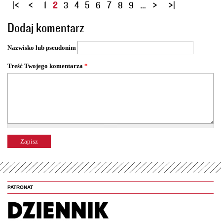
S
1
2
3
4
5
6
7
8
9
…
t
Dodaj komentarz
r
o
Nazwisko lub pseudonim
n
y
Treść Twojego komentarza
*
PATRONAT