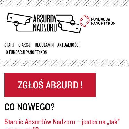
Przejdź
do
treści
START
O AKCJI
REGULAMIN
AKTUALNOŚCI
O FUNDACJI PANOPTYKON
CO NOWEGO?
Starcie Absurdów Nadzoru – jesteś na „tak”