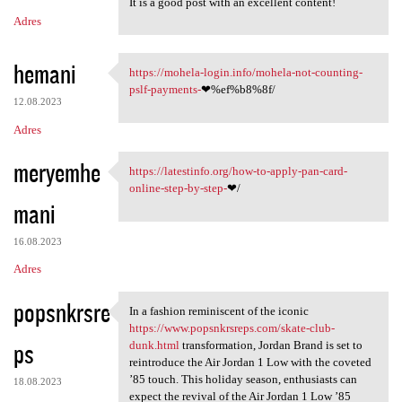
It is a good post with an excellent content!
Adres
hemani
https://mohela-login.info/mohela-not-counting-
https://mohela-login.info
pslf-payments-
❤%ef%b8%8f/
12.08.2023
Adres
meryemhe
https://latestinfo.org/how-to-apply-pan-card-
https://latestinfo.org/how-to
online-step-by-step-
❤/
mani
16.08.2023
Adres
popsnkrsre
In a fashion reminiscent of the iconic
In a fashion reminiscent of
https://www.popsnkrsreps.com/skate-club-
ps
dunk.html
transformation, Jordan Brand is set to
reintroduce the Air Jordan 1 Low with the coveted
’85 touch. This holiday season, enthusiasts can
18.08.2023
expect the revival of the Air Jordan 1 Low ’85