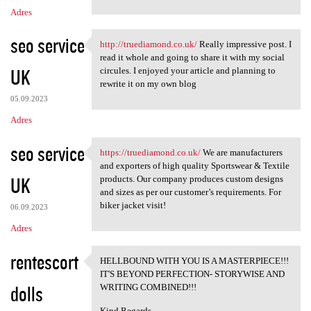
Adres
seo service
http://truediamond.co.uk/
Really impressive post. I
http://truediamond.co.uk/
read it whole and going to share it with my social
UK
circules. I enjoyed your article and planning to
rewrite it on my own blog
05.09.2023
Adres
seo service
https://truediamond.co.uk/
We are manufacturers
https://truediamond.co.uk/ We
and exporters of high quality Sportswear & Textile
UK
products. Our company produces custom designs
and sizes as per our customer’s requirements. For
biker jacket visit!
06.09.2023
Adres
rentescort
HELLBOUND WITH YOU IS A MASTERPIECE!!!
HELLBOUND WITH YOU IS A
IT'S BEYOND PERFECTION- STORYWISE AND
dolls
WRITING COMBINED!!!
Kind Regards -