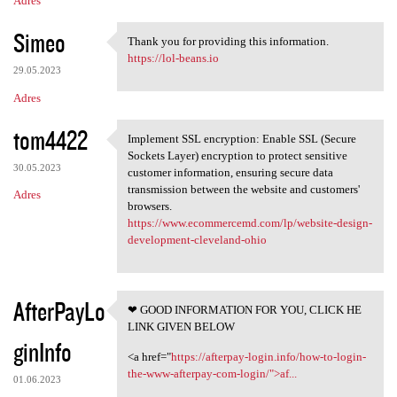
Adres
Simeo
Thank you for providing this information.
Thank you for providing this
https://lol-beans.io
29.05.2023
Adres
tom4422
Implement SSL encryption: Enable SSL (Secure
Implement SSL encryption:
Sockets Layer) encryption to protect sensitive
30.05.2023
customer information, ensuring secure data
transmission between the website and customers'
Adres
browsers.
https://www.ecommercemd.com/lp/website-design-
development-cleveland-ohio
AfterPayLo
❤ GOOD INFORMATION FOR YOU, CLICK HE
❤ GOOD INFORMATION FOR YOU,
LINK GIVEN BELOW
ginInfo
<a href="
https://afterpay-login.info/how-to-login-
the-www-afterpay-com-login/">af...
01.06.2023