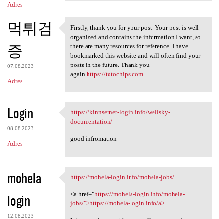
Adres
먹튀검
Firstly, thank you for your post. Your post is well
Firstly, thank you for your
organized and contains the information I want, so
증
there are many resources for reference. I have
bookmarked this website and will often find your
posts in the future. Thank you
07.08.2023
again.
https://totochips.com
Adres
Login
https://kinnsernet-login.info/wellsky-
https://kinnsernet-login.info
documentation/
08.08.2023
good infromation
Adres
mohela
https://mohela-login.info/mohela-jobs/
https://mohela-login.info
<a href="
https://mohela-login.info/mohela-
login
jobs/">https://mohela-login.info/a>
12.08.2023