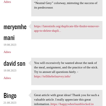
Adres
“Neutral Grey” colorway, mirroring the success of
its predecessor.
meryemhe
https://latestinfo.org/duplicate-file-finder-remover-
https://latestinfo.org
app-to-delete-dupli...
mani
19.08.2023
Adres
david son
You will excessively be wanted about the rank of
You will excessively be
the meal, assignment, and the practice of the stick.
19.08.2023
Try to answer all questions fairly. -
https://tellthebelsurvey.info/
Adres
Bingo
Great article with great ideas! Thank you for such a
Great article with great
valuable article. I really appreciate this great
21.08.2023
information..
https://happywheelsunblocked.io