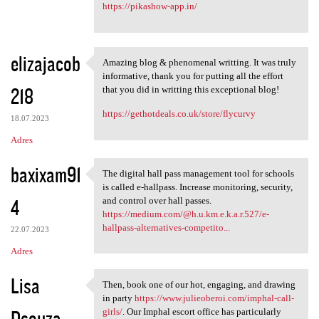
https://pikashow-app.in/
elizajacob
Amazing blog & phenomenal writting. It was truly
Amazing blog & phenomenal
informative, thank you for putting all the effort
218
that you did in writting this exceptional blog!
https://gethotdeals.co.uk/store/flycurvy
18.07.2023
Adres
baxixam91
The digital hall pass management tool for schools
The digital hall pass
is called e-hallpass. Increase monitoring, security,
4
and control over hall passes.
https://medium.com/@h.u.km.e.k.a.r.527/e-
hallpass-alternatives-competito...
22.07.2023
Adres
Lisa
Then, book one of our hot, engaging, and drawing
Then, book one of our hot,
in party
https://www.julieoberoi.com/imphal-call-
Dsouza
girls/
. Our Imphal escort office has particularly