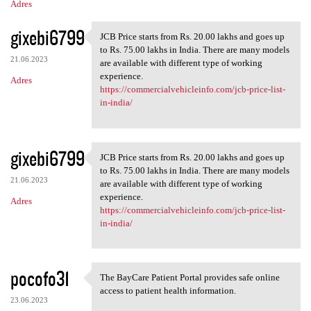
Adres
gixebi6799
JCB Price starts from Rs. 20.00 lakhs and goes up
JCB Price starts from Rs. 20
to Rs. 75.00 lakhs in India. There are many models
21.06.2023
are available with different type of working
experience.
Adres
https://commercialvehicleinfo.com/jcb-price-list-
in-india/
gixebi6799
JCB Price starts from Rs. 20.00 lakhs and goes up
JCB Price starts from Rs. 20
to Rs. 75.00 lakhs in India. There are many models
21.06.2023
are available with different type of working
experience.
Adres
https://commercialvehicleinfo.com/jcb-price-list-
in-india/
pocofo31
The BayCare Patient Portal provides safe online
The BayCare Patient Portal
access to patient health information.
23.06.2023