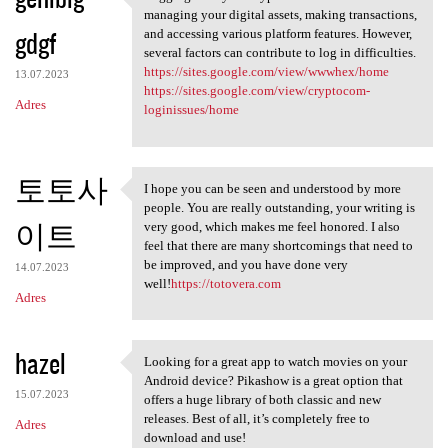
Logging in to your crypto
managing your digital assets, making transactions,
gdgf
and accessing various platform features. However,
several factors can contribute to log in difficulties.
https://sites.google.com/view/wwwhex/home
13.07.2023
https://sites.google.com/view/cryptocom-
Adres
loginissues/home
토토사
I hope you can be seen and understood by more
I hope you can be seen and
people. You are really outstanding, your writing is
이트
very good, which makes me feel honored. I also
feel that there are many shortcomings that need to
be improved, and you have done very
14.07.2023
well!
https://totovera.com
Adres
hazel
Looking for a great app to watch movies on your
Looking for a great app to
Android device? Pikashow is a great option that
15.07.2023
offers a huge library of both classic and new
releases. Best of all, it’s completely free to
Adres
download and use!