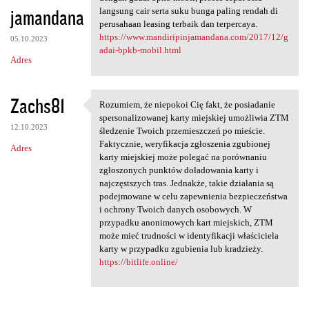
jamandana
langsung cair serta suku bunga paling rendah di
perusahaan leasing terbaik dan terpercaya.
https://www.mandiripinjamandana.com/2017/12/g
05.10.2023
adai-bpkb-mobil.html
Adres
Zachs81
Rozumiem, że niepokoi Cię fakt, że posiadanie
Rozumiem, że niepokoi Cię
spersonalizowanej karty miejskiej umożliwia ZTM
12.10.2023
śledzenie Twoich przemieszczeń po mieście.
Faktycznie, weryfikacja zgłoszenia zgubionej
Adres
karty miejskiej może polegać na porównaniu
zgłoszonych punktów doładowania karty i
najczęstszych tras. Jednakże, takie działania są
podejmowane w celu zapewnienia bezpieczeństwa
i ochrony Twoich danych osobowych. W
przypadku anonimowych kart miejskich, ZTM
może mieć trudności w identyfikacji właściciela
karty w przypadku zgubienia lub kradzieży.
https://bitlife.online/