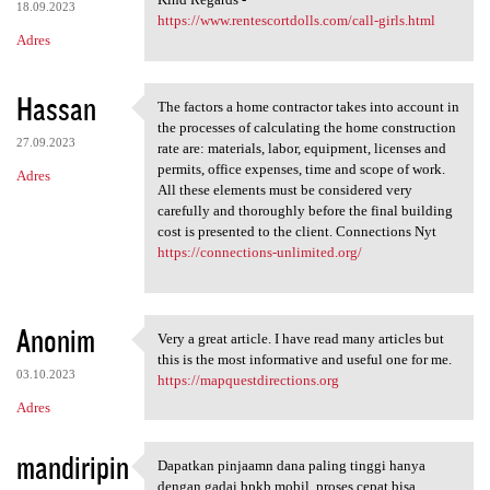
18.09.2023
https://www.rentescortdolls.com/call-girls.html
Adres
Hassan
The factors a home contractor takes into account in
The factors a home contractor
the processes of calculating the home construction
27.09.2023
rate are: materials, labor, equipment, licenses and
permits, office expenses, time and scope of work.
Adres
All these elements must be considered very
carefully and thoroughly before the final building
cost is presented to the client. Connections Nyt
https://connections-unlimited.org/
Anonim
Very a great article. I have read many articles but
Very a great article. I have
this is the most informative and useful one for me.
03.10.2023
https://mapquestdirections.org
Adres
mandiripin
Dapatkan pinjaamn dana paling tinggi hanya
Dapatkan pinjaamn dana paling
dengan gadai bpkb mobil, proses cepat bisa