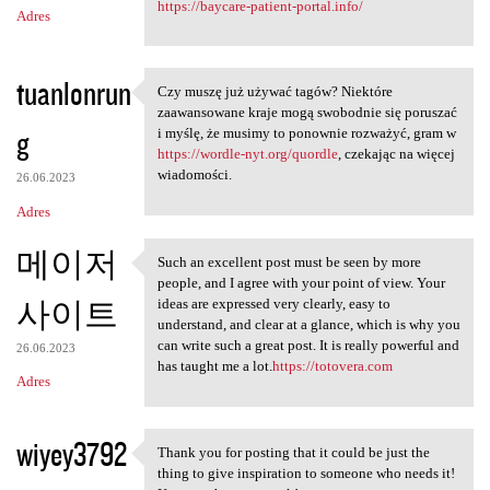
https://baycare-patient-portal.info/
Adres
tuanlonrun
Czy muszę już używać tagów? Niektóre
Czy muszę już używać tagów?
zaawansowane kraje mogą swobodnie się poruszać
g
i myślę, że musimy to ponownie rozważyć, gram w
https://wordle-nyt.org/quordle
, czekając na więcej
wiadomości.
26.06.2023
Adres
메이저
Such an excellent post must be seen by more
Such an excellent post must
people, and I agree with your point of view. Your
사이트
ideas are expressed very clearly, easy to
understand, and clear at a glance, which is why you
can write such a great post. It is really powerful and
26.06.2023
has taught me a lot.
https://totovera.com
Adres
wiyey3792
Thank you for posting that it could be just the
Thank you for posting that it
thing to give inspiration to someone who needs it!