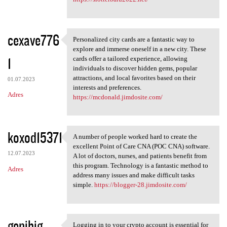
cexave776
Personalized city cards are a fantastic way to
Personalized city cards are a
explore and immerse oneself in a new city. These
1
cards offer a tailored experience, allowing
individuals to discover hidden gems, popular
attractions, and local favorites based on their
01.07.2023
interests and preferences.
Adres
https://mcdonald.jimdosite.com/
koxod15371
A number of people worked hard to create the
A number of people worked
excellent Point of Care CNA (POC CNA) software.
12.07.2023
A lot of doctors, nurses, and patients benefit from
this program. Technology is a fantastic method to
Adres
address many issues and make difficult tasks
simple.
https://blogger-28.jimdosite.com/
genibig
Logging in to your crypto account is essential for