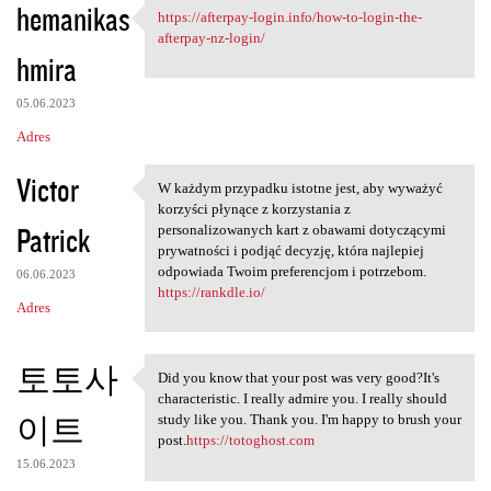
hemanikas
https://afterpay-login.info/how-to-login-the-
https://afterpay-login.info
afterpay-nz-login/
hmira
05.06.2023
Adres
Victor
W każdym przypadku istotne jest, aby wyważyć
W każdym przypadku istotne
korzyści płynące z korzystania z
Patrick
personalizowanych kart z obawami dotyczącymi
prywatności i podjąć decyzję, która najlepiej
odpowiada Twoim preferencjom i potrzebom.
06.06.2023
https://rankdle.io/
Adres
토토사
Did you know that your post was very good?It's
Did you know that your post
characteristic. I really admire you. I really should
이트
study like you. Thank you. I'm happy to brush your
post.
https://totoghost.com
15.06.2023