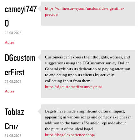
camoyi747
https://onlinesurvey.onl/mcdonalds-argentina-
https://onlinesurvey.onl
precios/
0
22.08.2023
Adres
DGcustom
Customers can express their thoughts, worries, and
Customers can express their
suggestions using the DGCustomer survey. Dollar
erFirst
General exhibits its dedication to paying attention
to and acting upon its clients by actively
collecting input from them.
22.08.2023
https://dgcustomerfirstsurvey.run/
Adres
Tobiaz
Bagels have made a significant cultural impact,
Bagels have made a
appearing in various songs and comedy sketches in
Cruz
addition to the famous "Seinfeld" episode about
the pursuit of the ideal bagel.
https://bagelexperience.shop/
31.08.2023