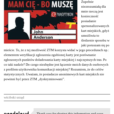
Zupełnie
niezrozumiałą dla
mnie rzeczą jest
konieczność
posiadanie
spersonalizowanych
kart miejskich, gdyż
umożliwia to
śledzenie sposobu w
jaki poruszam się po
mieście. To, że z tej możliwość ZTM korzysta widać w jego procedurach np.:
elementem weryfikacji zgłoszenia zgubionej karty jest porównanie
zgłoszonych punktów doładowania karty miejskiej i najczęstszych tras. Po
co taki nadzór? Do czego niezbędne jest łączenie moich danych osobowych
z profilem użytkownika komunikacji miejskiej? Rozumiem, że do celów
statystycznych. Uważam, że posiadacze anonimowych kart miejskich nie
powinni być przez ZTM „dyskryminowani”.
wścibski urząd
K
Thank you for sharing this information and your