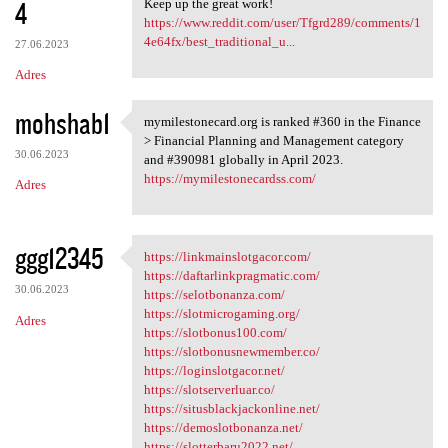
4
Keep up the great work!
https://www.reddit.com/user/Tfgrd289/comments/1
4e64fx/best_traditional_u...
27.06.2023
Adres
mohshab1
mymilestonecard.org is ranked #360 in the Finance
mymilestonecard.org is ranked
> Financial Planning and Management category
30.06.2023
and #390981 globally in April 2023.
https://mymilestonecardss.com/
Adres
ggg12345
https://linkmainslotgacor.com/
https://linkmainslotgacor.com
https://daftarlinkpragmatic.com/
30.06.2023
https://selotbonanza.com/
https://slotmicrogaming.org/
Adres
https://slotbonus100.com/
https://slotbonusnewmember.co/
https://loginslotgacor.net/
https://slotserverluar.co/
https://situsblackjackonline.net/
https://demoslotbonanza.net/
https://slotterbaru2022.net/