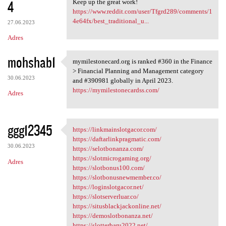
4
Keep up the great work!
https://www.reddit.com/user/Tfgrd289/comments/1
4e64fx/best_traditional_u...
27.06.2023
Adres
mohshab1
mymilestonecard.org is ranked #360 in the Finance
mymilestonecard.org is ranked
> Financial Planning and Management category
30.06.2023
and #390981 globally in April 2023.
https://mymilestonecardss.com/
Adres
ggg12345
https://linkmainslotgacor.com/
https://linkmainslotgacor.com
https://daftarlinkpragmatic.com/
30.06.2023
https://selotbonanza.com/
https://slotmicrogaming.org/
Adres
https://slotbonus100.com/
https://slotbonusnewmember.co/
https://loginslotgacor.net/
https://slotserverluar.co/
https://situsblackjackonline.net/
https://demoslotbonanza.net/
https://slotterbaru2022.net/