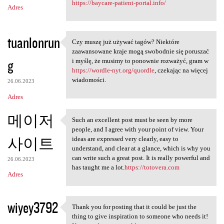
https://baycare-patient-portal.info/
Adres
tuanlonrun
Czy muszę już używać tagów? Niektóre
Czy muszę już używać tagów?
zaawansowane kraje mogą swobodnie się poruszać
g
i myślę, że musimy to ponownie rozważyć, gram w
https://wordle-nyt.org/quordle
, czekając na więcej
wiadomości.
26.06.2023
Adres
메이저
Such an excellent post must be seen by more
Such an excellent post must
people, and I agree with your point of view. Your
사이트
ideas are expressed very clearly, easy to
understand, and clear at a glance, which is why you
can write such a great post. It is really powerful and
26.06.2023
has taught me a lot.
https://totovera.com
Adres
wiyey3792
Thank you for posting that it could be just the
Thank you for posting that it
thing to give inspiration to someone who needs it!