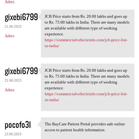
Adres
gixebi6799
JCB Price starts from Rs. 20.00 lakhs and goes up
JCB Price starts from Rs. 20
to Rs. 75.00 lakhs in India. There are many models
21.06.2023
are available with different type of working
experience.
Adres
https://commercialvehicleinfo.com/jcb-price-list-
in-india/
gixebi6799
JCB Price starts from Rs. 20.00 lakhs and goes up
JCB Price starts from Rs. 20
to Rs. 75.00 lakhs in India. There are many models
21.06.2023
are available with different type of working
experience.
Adres
https://commercialvehicleinfo.com/jcb-price-list-
in-india/
pocofo31
The BayCare Patient Portal provides safe online
The BayCare Patient Portal
access to patient health information.
23.06.2023