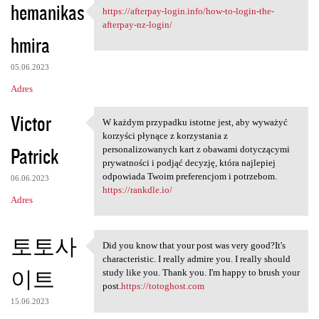
hemanikas
https://afterpay-login.info/how-to-login-the-
https://afterpay-login.info
afterpay-nz-login/
hmira
05.06.2023
Adres
Victor
W każdym przypadku istotne jest, aby wyważyć
W każdym przypadku istotne
korzyści płynące z korzystania z
Patrick
personalizowanych kart z obawami dotyczącymi
prywatności i podjąć decyzję, która najlepiej
odpowiada Twoim preferencjom i potrzebom.
06.06.2023
https://rankdle.io/
Adres
토토사
Did you know that your post was very good?It's
Did you know that your post
characteristic. I really admire you. I really should
이트
study like you. Thank you. I'm happy to brush your
post.
https://totoghost.com
15.06.2023