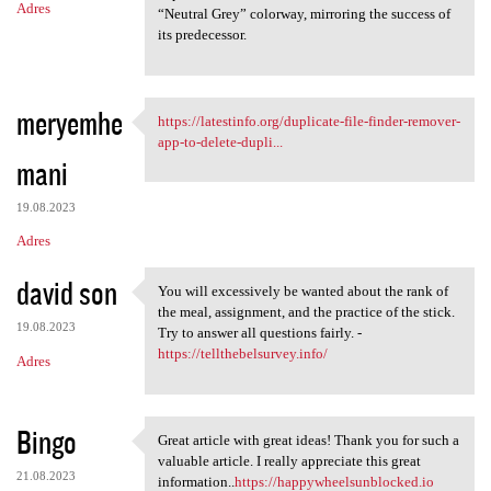
Adres
“Neutral Grey” colorway, mirroring the success of
its predecessor.
meryemhe
https://latestinfo.org/duplicate-file-finder-remover-
https://latestinfo.org
app-to-delete-dupli...
mani
19.08.2023
Adres
david son
You will excessively be wanted about the rank of
You will excessively be
the meal, assignment, and the practice of the stick.
19.08.2023
Try to answer all questions fairly. -
https://tellthebelsurvey.info/
Adres
Bingo
Great article with great ideas! Thank you for such a
Great article with great
valuable article. I really appreciate this great
21.08.2023
information..
https://happywheelsunblocked.io