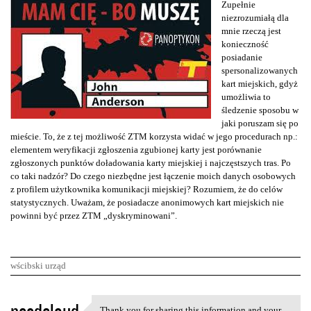
Zupełnie
niezrozumiałą dla
mnie rzeczą jest
konieczność
posiadanie
spersonalizowanych
kart miejskich, gdyż
umożliwia to
śledzenie sposobu w
jaki poruszam się po
mieście. To, że z tej możliwość ZTM korzysta widać w jego procedurach np.:
elementem weryfikacji zgłoszenia zgubionej karty jest porównanie
zgłoszonych punktów doładowania karty miejskiej i najczęstszych tras. Po
co taki nadzór? Do czego niezbędne jest łączenie moich danych osobowych
z profilem użytkownika komunikacji miejskiej? Rozumiem, że do celów
statystycznych. Uważam, że posiadacze anonimowych kart miejskich nie
powinni być przez ZTM „dyskryminowani”.
wścibski urząd
K
Thank you for sharing this information and your