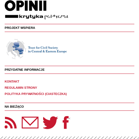
PROJEKT WSPIERA
PRZYDATNE INFORMACJE
KONTAKT
REGULAMIN STRONY
POLITYKA PRYWATNOŚCI (CIASTECZKA)
NA BIEŻĄCO
etter Panoptyka
Twitter
Facebook
<