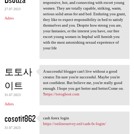
responsive, hot, and connecting with escort young
women. They are totally capable, striking, warm,
27.07.2023
serious solid areas for and bed. Enduring you grant,
Adres
they like to expect responsibility in bed to satisfy
themselves and you. Despite how strong you are,
your fantasies, or the interest you have, our free
escort young women in Imphal will furnish you
with the most astonishing sexual experience of
your life
토토사
A successful blogger can't live without a good
A successful blogger can't
creator. I'm sure you're successful. Maybe you're
이트
not confident. But believe me, you're really good
enough. I hope you get better and better.Come on.
!
https://totoghost.com
31.07.2023
Adres
cosotit862
cash forex login
cash forex login
https://onlinesurvey.onl/cash-fx-login/
31.07.2023