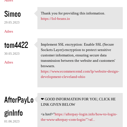
Adres
Simeo
Thank you for providing this information.
Thank you for providing this
https://lol-beans.io
29.05.2023
Adres
tom4422
Implement SSL encryption: Enable SSL (Secure
Implement SSL encryption:
Sockets Layer) encryption to protect sensitive
30.05.2023
customer information, ensuring secure data
transmission between the website and customers'
Adres
browsers.
https://www.ecommercemd.com/lp/website-design-
development-cleveland-ohio
AfterPayLo
❤ GOOD INFORMATION FOR YOU, CLICK HE
❤ GOOD INFORMATION FOR YOU,
LINK GIVEN BELOW
ginInfo
<a href="
https://afterpay-login.info/how-to-login-
the-www-afterpay-com-login/">af...
01.06.2023