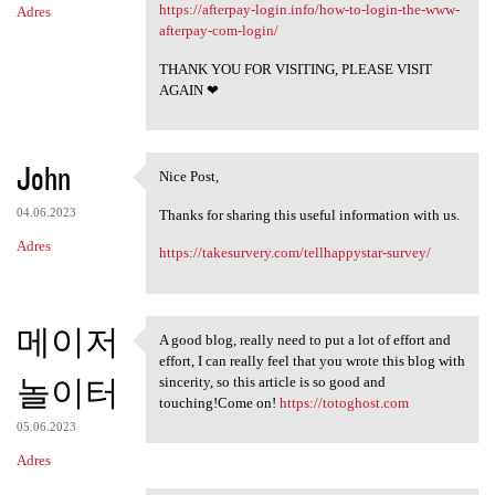
https://afterpay-login.info/how-to-login-the-www-
Adres
afterpay-com-login/
THANK YOU FOR VISITING, PLEASE VISIT
AGAIN ❤
John
Nice Post,
Nice Post,
04.06.2023
Thanks for sharing this useful information with us.
Adres
https://takesurvery.com/tellhappystar-survey/
메이저
A good blog, really need to put a lot of effort and
A good blog, really need to
effort, I can really feel that you wrote this blog with
놀이터
sincerity, so this article is so good and
touching!Come on!
https://totoghost.com
05.06.2023
Adres