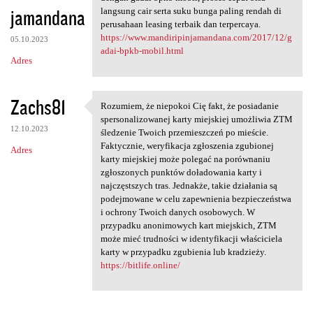
jamandana
langsung cair serta suku bunga paling rendah di
perusahaan leasing terbaik dan terpercaya.
https://www.mandiripinjamandana.com/2017/12/g
05.10.2023
adai-bpkb-mobil.html
Adres
Zachs81
Rozumiem, że niepokoi Cię fakt, że posiadanie
Rozumiem, że niepokoi Cię
spersonalizowanej karty miejskiej umożliwia ZTM
12.10.2023
śledzenie Twoich przemieszczeń po mieście.
Faktycznie, weryfikacja zgłoszenia zgubionej
Adres
karty miejskiej może polegać na porównaniu
zgłoszonych punktów doładowania karty i
najczęstszych tras. Jednakże, takie działania są
podejmowane w celu zapewnienia bezpieczeństwa
i ochrony Twoich danych osobowych. W
przypadku anonimowych kart miejskich, ZTM
może mieć trudności w identyfikacji właściciela
karty w przypadku zgubienia lub kradzieży.
https://bitlife.online/