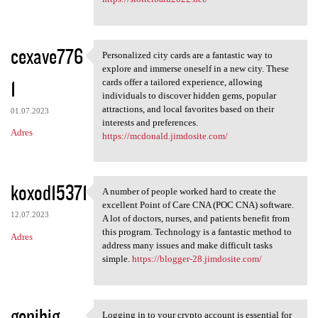
cexave776
Personalized city cards are a fantastic way to
Personalized city cards are a
explore and immerse oneself in a new city. These
1
cards offer a tailored experience, allowing
individuals to discover hidden gems, popular
attractions, and local favorites based on their
01.07.2023
interests and preferences.
Adres
https://mcdonald.jimdosite.com/
koxod15371
A number of people worked hard to create the
A number of people worked
excellent Point of Care CNA (POC CNA) software.
12.07.2023
A lot of doctors, nurses, and patients benefit from
this program. Technology is a fantastic method to
Adres
address many issues and make difficult tasks
simple.
https://blogger-28.jimdosite.com/
genibig
Logging in to your crypto account is essential for