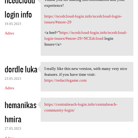
ncedcloud
Thank you for sharing this
o
experience!
login info
m
https://ncedcloud-login.info/ncedcloud-login-
e
issues/#more-29
19.05.2023
n
<a href="
https://ncedcloud-login.info/ncedcloud-
Adres
t
login-issues/#more-29>NCEdcloud
login
Issues</a>
a
r
z
dordle luka
I really like this new version, with many very nice
I really like this new
e
features. if you have time visit:
23.05.2023
https://redactlegame.com
Adres
hemanikas
https://centralreach-login.info/centralreach-
https://centralreach-login
community-login/
hmira
27.05.2023