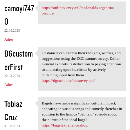
camoyi747
https://onlinesurvey.onl/mcdonalds-argentina-
https://onlinesurvey.onl
precios/
0
22.08.2023
Adres
DGcustom
Customers can express their thoughts, worries, and
Customers can express their
suggestions using the DGCustomer survey. Dollar
erFirst
General exhibits its dedication to paying attention
to and acting upon its clients by actively
collecting input from them.
22.08.2023
https://dgcustomerfirstsurvey.run/
Adres
Tobiaz
Bagels have made a significant cultural impact,
Bagels have made a
appearing in various songs and comedy sketches in
Cruz
addition to the famous "Seinfeld" episode about
the pursuit of the ideal bagel.
https://bagelexperience.shop/
31.08.2023