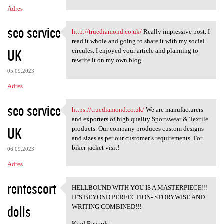
Adres
seo service
http://truediamond.co.uk/
Really impressive post. I
http://truediamond.co.uk/
read it whole and going to share it with my social
UK
circules. I enjoyed your article and planning to
rewrite it on my own blog
05.09.2023
Adres
seo service
https://truediamond.co.uk/
We are manufacturers
https://truediamond.co.uk/ We
and exporters of high quality Sportswear & Textile
UK
products. Our company produces custom designs
and sizes as per our customer’s requirements. For
biker jacket visit!
06.09.2023
Adres
rentescort
HELLBOUND WITH YOU IS A MASTERPIECE!!!
HELLBOUND WITH YOU IS A
IT'S BEYOND PERFECTION- STORYWISE AND
dolls
WRITING COMBINED!!!
Kind Regards -