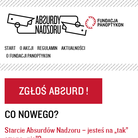
Przejdź
do
treści
START
O AKCJI
REGULAMIN
AKTUALNOŚCI
O FUNDACJI PANOPTYKON
CO NOWEGO?
Starcie Absurdów Nadzoru – jesteś na „tak”