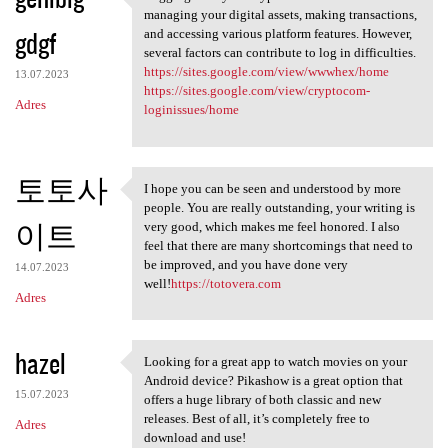
Logging in to your crypto
managing your digital assets, making transactions,
gdgf
and accessing various platform features. However,
several factors can contribute to log in difficulties.
https://sites.google.com/view/wwwhex/home
13.07.2023
https://sites.google.com/view/cryptocom-
Adres
loginissues/home
토토사
I hope you can be seen and understood by more
I hope you can be seen and
people. You are really outstanding, your writing is
이트
very good, which makes me feel honored. I also
feel that there are many shortcomings that need to
be improved, and you have done very
14.07.2023
well!
https://totovera.com
Adres
hazel
Looking for a great app to watch movies on your
Looking for a great app to
Android device? Pikashow is a great option that
15.07.2023
offers a huge library of both classic and new
releases. Best of all, it’s completely free to
Adres
download and use!