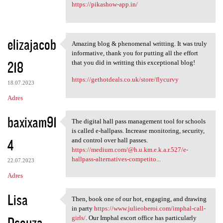
https://pikashow-app.in/
elizajacob
Amazing blog & phenomenal writting. It was truly
Amazing blog & phenomenal
informative, thank you for putting all the effort
218
that you did in writting this exceptional blog!
https://gethotdeals.co.uk/store/flycurvy
18.07.2023
Adres
baxixam91
The digital hall pass management tool for schools
The digital hall pass
is called e-hallpass. Increase monitoring, security,
4
and control over hall passes.
https://medium.com/@h.u.km.e.k.a.r.527/e-
hallpass-alternatives-competito...
22.07.2023
Adres
Lisa
Then, book one of our hot, engaging, and drawing
Then, book one of our hot,
in party
https://www.julieoberoi.com/imphal-call-
Dsouza
girls/
. Our Imphal escort office has particularly