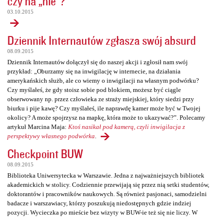
czy na „nie”?
03.10.2015
Dziennik Internautów zgłasza swój absurd
08.09.2015
Dziennik Internautów dołączył się do naszej akcji i zgłosił nam swój
przykład: „Oburzamy się na inwigilację w internecie, na działania
amerykańskich służb, ale co wiemy o inwigilacji na własnym podwórku?
Czy myślałeś, że gdy stoisz sobie pod blokiem, możesz być ciągle
obserwowany np. przez człowieka ze straży miejskiej, który siedzi przy
biurku i pije kawę? Czy myślałeś, ile naprawdę kamer może być w Twojej
okolicy? A może spojrzysz na mapkę, która może to ukazywać?”. Polecamy
artykuł Marcina Maja:
Ktoś nasikał pod kamerą, czyli inwigilacja z
perspektywy własnego podwórka
.
Checkpoint BUW
08.09.2015
Biblioteka Uniwersytecka w Warszawie. Jedna z najważniejszych bibliotek
akademickich w stolicy. Codziennie przewijają się przez nią setki studentów,
doktorantów i pracowników naukowych. Są również pasjonaci, samodzielni
badacze i warszawiacy, którzy poszukują niedostępnych gdzie indziej
pozycji. Wycieczka po mieście bez wizyty w BUW-ie też się nie liczy. W