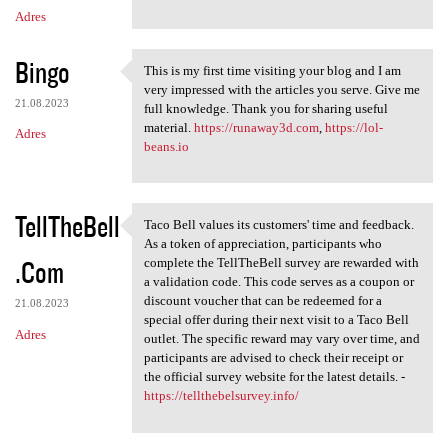
Adres
Bingo
This is my first time visiting your blog and I am
This is my first time
very impressed with the articles you serve. Give me
21.08.2023
full knowledge. Thank you for sharing useful
material.
https://runaway3d.com
,
https://lol-
Adres
beans.io
TellTheBell
Taco Bell values its customers' time and feedback.
Taco Bell values its
As a token of appreciation, participants who
.Com
complete the TellTheBell survey are rewarded with
a validation code. This code serves as a coupon or
discount voucher that can be redeemed for a
21.08.2023
special offer during their next visit to a Taco Bell
Adres
outlet. The specific reward may vary over time, and
participants are advised to check their receipt or
the official survey website for the latest details. -
https://tellthebelsurvey.info/