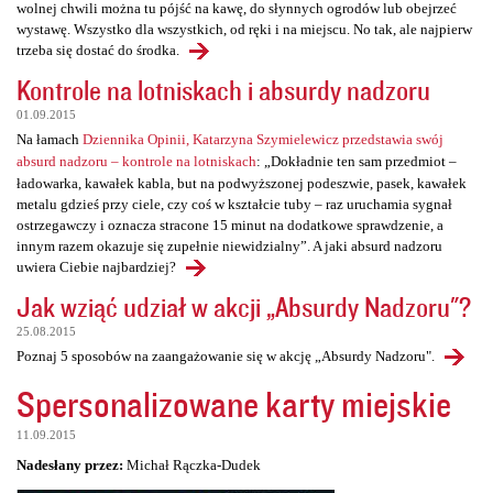
wolnej chwili można tu pójść na kawę, do słynnych ogrodów lub obejrzeć
wystawę. Wszystko dla wszystkich, od ręki i na miejscu. No tak, ale najpierw
trzeba się dostać do środka.
Kontrole na lotniskach i absurdy nadzoru
01.09.2015
Na łamach
Dziennika Opinii, Katarzyna Szymielewicz przedstawia swój
absurd nadzoru – kontrole na lotniskach
: „Dokładnie ten sam przedmiot –
ładowarka, kawałek kabla, but na podwyższonej podeszwie, pasek, kawałek
metalu gdzieś przy ciele, czy coś w kształcie tuby – raz uruchamia sygnał
ostrzegawczy i oznacza stracone 15 minut na dodatkowe sprawdzenie, a
innym razem okazuje się zupełnie niewidzialny”. A jaki absurd nadzoru
uwiera Ciebie najbardziej?
Jak wziąć udział w akcji „Absurdy Nadzoru"?
25.08.2015
Poznaj 5 sposobów na zaangażowanie się w akcję „Absurdy Nadzoru".
Spersonalizowane karty miejskie
11.09.2015
Nadesłany przez:
Michał Rączka-Dudek