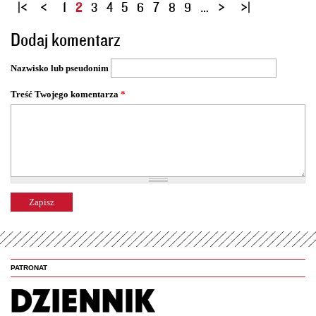
S
1
2
3
4
5
6
7
8
9
…
t
Dodaj komentarz
r
o
Nazwisko lub pseudonim
n
y
Treść Twojego komentarza
*
PATRONAT