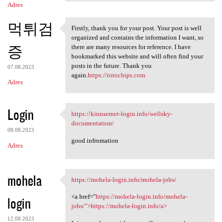
Adres
먹튀검
Firstly, thank you for your post. Your post is well
Firstly, thank you for your
organized and contains the information I want, so
증
there are many resources for reference. I have
bookmarked this website and will often find your
posts in the future. Thank you
07.08.2023
again.
https://totochips.com
Adres
Login
https://kinnsernet-login.info/wellsky-
https://kinnsernet-login.info
documentation/
08.08.2023
good infromation
Adres
mohela
https://mohela-login.info/mohela-jobs/
https://mohela-login.info
<a href="
https://mohela-login.info/mohela-
login
jobs/">https://mohela-login.info/a>
12.08.2023