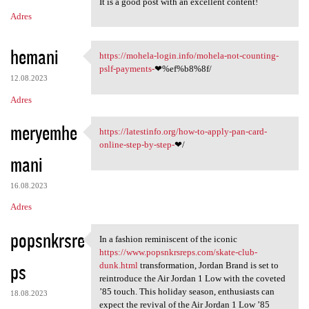
It is a good post with an excellent content!
Adres
hemani
https://mohela-login.info/mohela-not-counting-
https://mohela-login.info
pslf-payments-
❤%ef%b8%8f/
12.08.2023
Adres
meryemhe
https://latestinfo.org/how-to-apply-pan-card-
https://latestinfo.org/how-to
online-step-by-step-
❤/
mani
16.08.2023
Adres
popsnkrsre
In a fashion reminiscent of the iconic
In a fashion reminiscent of
https://www.popsnkrsreps.com/skate-club-
ps
dunk.html
transformation, Jordan Brand is set to
reintroduce the Air Jordan 1 Low with the coveted
’85 touch. This holiday season, enthusiasts can
18.08.2023
expect the revival of the Air Jordan 1 Low ’85