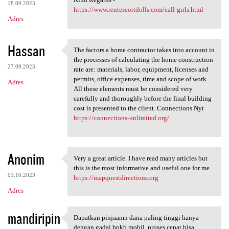
18.09.2023
https://www.rentescortdolls.com/call-girls.html
Adres
Hassan
The factors a home contractor takes into account in
The factors a home contractor
the processes of calculating the home construction
27.09.2023
rate are: materials, labor, equipment, licenses and
permits, office expenses, time and scope of work.
Adres
All these elements must be considered very
carefully and thoroughly before the final building
cost is presented to the client. Connections Nyt
https://connections-unlimited.org/
Anonim
Very a great article. I have read many articles but
Very a great article. I have
this is the most informative and useful one for me.
03.10.2023
https://mapquestdirections.org
Adres
mandiripin
Dapatkan pinjaamn dana paling tinggi hanya
Dapatkan pinjaamn dana paling
dengan gadai bpkb mobil, proses cepat bisa