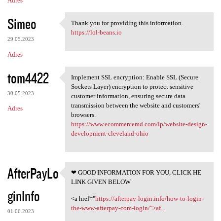
Adres
Simeo
Thank you for providing this information.
Thank you for providing this
https://lol-beans.io
29.05.2023
Adres
tom4422
Implement SSL encryption: Enable SSL (Secure
Implement SSL encryption:
Sockets Layer) encryption to protect sensitive
30.05.2023
customer information, ensuring secure data
transmission between the website and customers'
Adres
browsers.
https://www.ecommercemd.com/lp/website-design-
development-cleveland-ohio
AfterPayLo
❤ GOOD INFORMATION FOR YOU, CLICK HE
❤ GOOD INFORMATION FOR YOU,
LINK GIVEN BELOW
ginInfo
<a href="
https://afterpay-login.info/how-to-login-
the-www-afterpay-com-login/">af...
01.06.2023