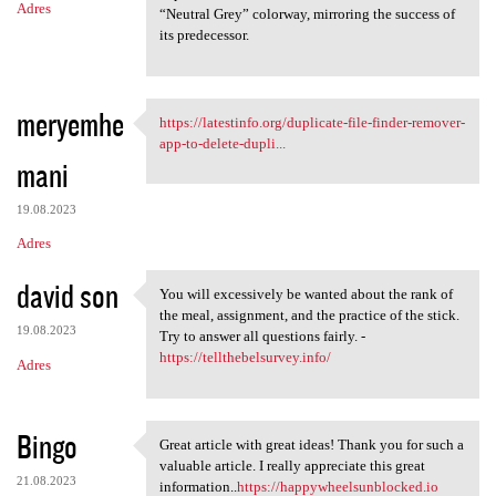
Adres
“Neutral Grey” colorway, mirroring the success of
its predecessor.
meryemhe
https://latestinfo.org/duplicate-file-finder-remover-
https://latestinfo.org
app-to-delete-dupli...
mani
19.08.2023
Adres
david son
You will excessively be wanted about the rank of
You will excessively be
the meal, assignment, and the practice of the stick.
19.08.2023
Try to answer all questions fairly. -
https://tellthebelsurvey.info/
Adres
Bingo
Great article with great ideas! Thank you for such a
Great article with great
valuable article. I really appreciate this great
21.08.2023
information..
https://happywheelsunblocked.io