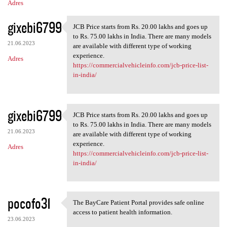
Adres
gixebi6799
JCB Price starts from Rs. 20.00 lakhs and goes up
JCB Price starts from Rs. 20
to Rs. 75.00 lakhs in India. There are many models
21.06.2023
are available with different type of working
experience.
Adres
https://commercialvehicleinfo.com/jcb-price-list-
in-india/
gixebi6799
JCB Price starts from Rs. 20.00 lakhs and goes up
JCB Price starts from Rs. 20
to Rs. 75.00 lakhs in India. There are many models
21.06.2023
are available with different type of working
experience.
Adres
https://commercialvehicleinfo.com/jcb-price-list-
in-india/
pocofo31
The BayCare Patient Portal provides safe online
The BayCare Patient Portal
access to patient health information.
23.06.2023