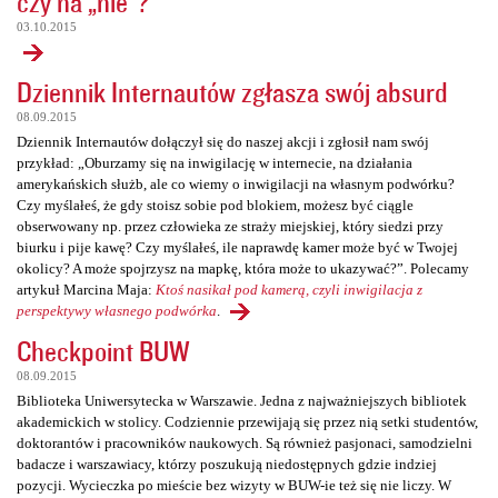
czy na „nie”?
03.10.2015
Dziennik Internautów zgłasza swój absurd
08.09.2015
Dziennik Internautów dołączył się do naszej akcji i zgłosił nam swój
przykład: „Oburzamy się na inwigilację w internecie, na działania
amerykańskich służb, ale co wiemy o inwigilacji na własnym podwórku?
Czy myślałeś, że gdy stoisz sobie pod blokiem, możesz być ciągle
obserwowany np. przez człowieka ze straży miejskiej, który siedzi przy
biurku i pije kawę? Czy myślałeś, ile naprawdę kamer może być w Twojej
okolicy? A może spojrzysz na mapkę, która może to ukazywać?”. Polecamy
artykuł Marcina Maja:
Ktoś nasikał pod kamerą, czyli inwigilacja z
perspektywy własnego podwórka
.
Checkpoint BUW
08.09.2015
Biblioteka Uniwersytecka w Warszawie. Jedna z najważniejszych bibliotek
akademickich w stolicy. Codziennie przewijają się przez nią setki studentów,
doktorantów i pracowników naukowych. Są również pasjonaci, samodzielni
badacze i warszawiacy, którzy poszukują niedostępnych gdzie indziej
pozycji. Wycieczka po mieście bez wizyty w BUW-ie też się nie liczy. W