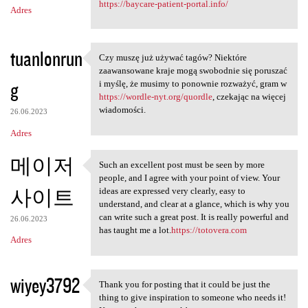
https://baycare-patient-portal.info/
Adres
tuanlonrun
Czy muszę już używać tagów? Niektóre
Czy muszę już używać tagów?
zaawansowane kraje mogą swobodnie się poruszać
g
i myślę, że musimy to ponownie rozważyć, gram w
https://wordle-nyt.org/quordle
, czekając na więcej
wiadomości.
26.06.2023
Adres
메이저
Such an excellent post must be seen by more
Such an excellent post must
people, and I agree with your point of view. Your
사이트
ideas are expressed very clearly, easy to
understand, and clear at a glance, which is why you
can write such a great post. It is really powerful and
26.06.2023
has taught me a lot.
https://totovera.com
Adres
wiyey3792
Thank you for posting that it could be just the
Thank you for posting that it
thing to give inspiration to someone who needs it!