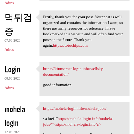
Adres
먹튀검
Firstly, thank you for your post. Your post is well
Firstly, thank you for your
organized and contains the information I want, so
증
there are many resources for reference. I have
bookmarked this website and will often find your
posts in the future. Thank you
07.08.2023
again.
https://totochips.com
Adres
Login
https://kinnsernet-login.info/wellsky-
https://kinnsernet-login.info
documentation/
08.08.2023
good infromation
Adres
mohela
https://mohela-login.info/mohela-jobs/
https://mohela-login.info
<a href="
https://mohela-login.info/mohela-
login
jobs/">https://mohela-login.info/a>
12.08.2023