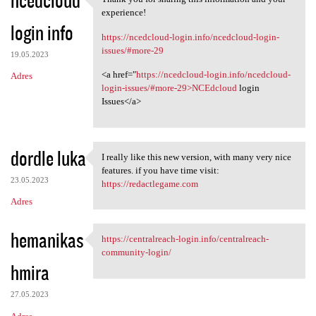
ncedcloud
Thank you for sharing this
o
experience!
login info
m
https://ncedcloud-login.info/ncedcloud-login-
e
issues/#more-29
19.05.2023
n
<a href="
https://ncedcloud-login.info/ncedcloud-
Adres
t
login-issues/#more-29>NCEdcloud
login
Issues</a>
a
r
z
dordle luka
I really like this new version, with many very nice
I really like this new
e
features. if you have time visit:
23.05.2023
https://redactlegame.com
Adres
hemanikas
https://centralreach-login.info/centralreach-
https://centralreach-login
community-login/
hmira
27.05.2023