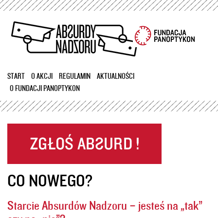
Przejdź
do
treści
START
O AKCJI
REGULAMIN
AKTUALNOŚCI
O FUNDACJI PANOPTYKON
CO NOWEGO?
Starcie Absurdów Nadzoru – jesteś na „tak”