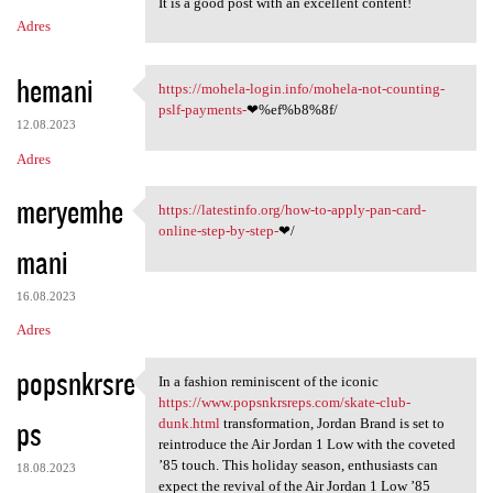
It is a good post with an excellent content!
Adres
hemani
https://mohela-login.info/mohela-not-counting-
https://mohela-login.info
pslf-payments-
❤%ef%b8%8f/
12.08.2023
Adres
meryemhe
https://latestinfo.org/how-to-apply-pan-card-
https://latestinfo.org/how-to
online-step-by-step-
❤/
mani
16.08.2023
Adres
popsnkrsre
In a fashion reminiscent of the iconic
In a fashion reminiscent of
https://www.popsnkrsreps.com/skate-club-
ps
dunk.html
transformation, Jordan Brand is set to
reintroduce the Air Jordan 1 Low with the coveted
’85 touch. This holiday season, enthusiasts can
18.08.2023
expect the revival of the Air Jordan 1 Low ’85