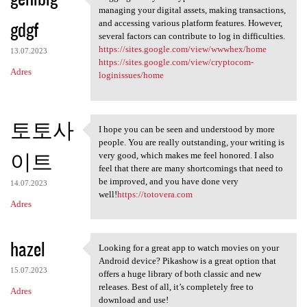
Logging in to your crypto
managing your digital assets, making transactions,
gdgf
and accessing various platform features. However,
several factors can contribute to log in difficulties.
https://sites.google.com/view/wwwhex/home
13.07.2023
https://sites.google.com/view/cryptocom-
Adres
loginissues/home
토토사
I hope you can be seen and understood by more
I hope you can be seen and
people. You are really outstanding, your writing is
이트
very good, which makes me feel honored. I also
feel that there are many shortcomings that need to
be improved, and you have done very
14.07.2023
well!
https://totovera.com
Adres
hazel
Looking for a great app to watch movies on your
Looking for a great app to
Android device? Pikashow is a great option that
15.07.2023
offers a huge library of both classic and new
releases. Best of all, it’s completely free to
Adres
download and use!