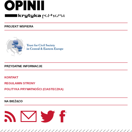
PROJEKT WSPIERA
PRZYDATNE INFORMACJE
KONTAKT
REGULAMIN STRONY
POLITYKA PRYWATNOŚCI (CIASTECZKA)
NA BIEŻĄCO
etter Panoptyka
Twitter
Facebook
<