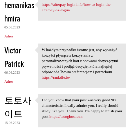
hemanikas
https://afterpay-login.info/how-to-login-the-
https://afterpay-login.info
afterpay-nz-login/
hmira
05.06.2023
Adres
Victor
W każdym przypadku istotne jest, aby wyważyć
W każdym przypadku istotne
korzyści płynące z korzystania z
Patrick
personalizowanych kart z obawami dotyczącymi
prywatności i podjąć decyzję, która najlepiej
odpowiada Twoim preferencjom i potrzebom.
06.06.2023
https://rankdle.io/
Adres
토토사
Did you know that your post was very good?It's
Did you know that your post
characteristic. I really admire you. I really should
이트
study like you. Thank you. I'm happy to brush your
post.
https://totoghost.com
15.06.2023