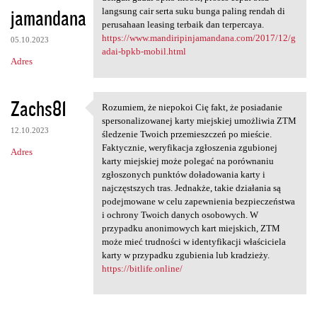
jamandana
langsung cair serta suku bunga paling rendah di
perusahaan leasing terbaik dan terpercaya.
https://www.mandiripinjamandana.com/2017/12/g
05.10.2023
adai-bpkb-mobil.html
Adres
Zachs81
Rozumiem, że niepokoi Cię fakt, że posiadanie
Rozumiem, że niepokoi Cię
spersonalizowanej karty miejskiej umożliwia ZTM
12.10.2023
śledzenie Twoich przemieszczeń po mieście.
Faktycznie, weryfikacja zgłoszenia zgubionej
Adres
karty miejskiej może polegać na porównaniu
zgłoszonych punktów doładowania karty i
najczęstszych tras. Jednakże, takie działania są
podejmowane w celu zapewnienia bezpieczeństwa
i ochrony Twoich danych osobowych. W
przypadku anonimowych kart miejskich, ZTM
może mieć trudności w identyfikacji właściciela
karty w przypadku zgubienia lub kradzieży.
https://bitlife.online/