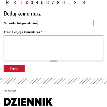
S
1
2
3
4
5
6
7
8
9
…
t
Dodaj komentarz
r
o
Nazwisko lub pseudonim
n
y
Treść Twojego komentarza
*
PATRONAT