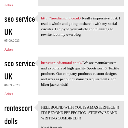
Adres
seo service
http://truediamond.co.uk/
Really impressive post. I
http://truediamond.co.uk/
read it whole and going to share it with my social
UK
circules. I enjoyed your article and planning to
rewrite it on my own blog
05.09.2023
Adres
seo service
https://truediamond.co.uk/
We are manufacturers
https://truediamond.co.uk/ We
and exporters of high quality Sportswear & Textile
UK
products. Our company produces custom designs
and sizes as per our customer’s requirements. For
biker jacket visit!
06.09.2023
Adres
rentescort
HELLBOUND WITH YOU IS A MASTERPIECE!!!
HELLBOUND WITH YOU IS A
IT'S BEYOND PERFECTION- STORYWISE AND
dolls
WRITING COMBINED!!!
Kind Regards -