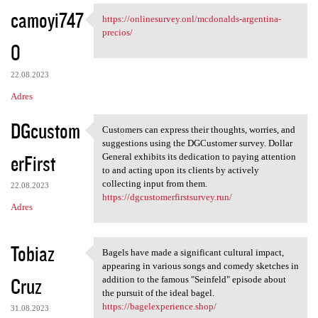
camoyi747
https://onlinesurvey.onl/mcdonalds-argentina-
https://onlinesurvey.onl
precios/
0
22.08.2023
Adres
DGcustom
Customers can express their thoughts, worries, and
Customers can express their
suggestions using the DGCustomer survey. Dollar
erFirst
General exhibits its dedication to paying attention
to and acting upon its clients by actively
collecting input from them.
22.08.2023
https://dgcustomerfirstsurvey.run/
Adres
Tobiaz
Bagels have made a significant cultural impact,
Bagels have made a
appearing in various songs and comedy sketches in
Cruz
addition to the famous "Seinfeld" episode about
the pursuit of the ideal bagel.
https://bagelexperience.shop/
31.08.2023