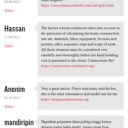
18.09.2023
https://www.rentescortdolls.com/call-girls.html
Adres
Hassan
The factors a home contractor takes into account in
The factors a home contractor
the processes of calculating the home construction
27.09.2023
rate are: materials, labor, equipment, licenses and
permits, office expenses, time and scope of work.
Adres
All these elements must be considered very
carefully and thoroughly before the final building
cost is presented to the client. Connections Nyt
https://connections-unlimited.org/
Anonim
Very a great article. I have read many articles but
Very a great article. I have
this is the most informative and useful one for me.
03.10.2023
https://mapquestdirections.org
Adres
mandiripin
Dapatkan pinjaamn dana paling tinggi hanya
Dapatkan pinjaamn dana paling
dengan gadai bpkb mobil, proses cepat bisa