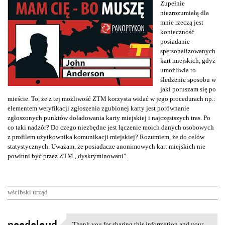
Zupełnie
niezrozumiałą dla
mnie rzeczą jest
konieczność
posiadanie
spersonalizowanych
kart miejskich, gdyż
umożliwia to
śledzenie sposobu w
jaki poruszam się po
mieście. To, że z tej możliwość ZTM korzysta widać w jego procedurach np.:
elementem weryfikacji zgłoszenia zgubionej karty jest porównanie
zgłoszonych punktów doładowania karty miejskiej i najczęstszych tras. Po
co taki nadzór? Do czego niezbędne jest łączenie moich danych osobowych
z profilem użytkownika komunikacji miejskiej? Rozumiem, że do celów
statystycznych. Uważam, że posiadacze anonimowych kart miejskich nie
powinni być przez ZTM „dyskryminowani”.
wścibski urząd
K
Thank you for sharing this information and your