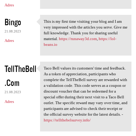
Adres
Bingo
This is my first time visiting your blog and I am
This is my first time
very impressed with the articles you serve. Give me
21.08.2023
full knowledge. Thank you for sharing useful
material.
https://runaway3d.com
,
https://lol-
Adres
beans.io
TellTheBell
Taco Bell values its customers' time and feedback.
Taco Bell values its
As a token of appreciation, participants who
.Com
complete the TellTheBell survey are rewarded with
a validation code. This code serves as a coupon or
discount voucher that can be redeemed for a
21.08.2023
special offer during their next visit to a Taco Bell
Adres
outlet. The specific reward may vary over time, and
participants are advised to check their receipt or
the official survey website for the latest details. -
https://tellthebelsurvey.info/