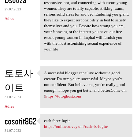
responsive, hot, and connecting with escort young
women. They are totally capable, striking, warm,
27.07.2023
serious solid areas for and bed. Enduring you grant,
Adres
they like to expect responsibility in bed to satisfy
themselves and you. Despite how strong you are,
your fantasies, or the interest you have, our free
escort young women in Imphal will furnish you
with the most astonishing sexual experience of
your life
토토사
A successful blogger can't live without a good
A successful blogger can't
creator. I'm sure you're successful. Maybe you're
이트
not confident. But believe me, you're really good
enough. I hope you get better and better.Come on.
!
https://totoghost.com
31.07.2023
Adres
cosotit862
cash forex login
cash forex login
https://onlinesurvey.onl/cash-fx-login/
31.07.2023