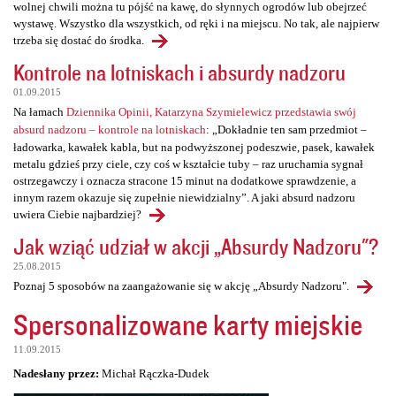
wolnej chwili można tu pójść na kawę, do słynnych ogrodów lub obejrzeć
wystawę. Wszystko dla wszystkich, od ręki i na miejscu. No tak, ale najpierw
trzeba się dostać do środka.
Kontrole na lotniskach i absurdy nadzoru
01.09.2015
Na łamach
Dziennika Opinii, Katarzyna Szymielewicz przedstawia swój
absurd nadzoru – kontrole na lotniskach
: „Dokładnie ten sam przedmiot –
ładowarka, kawałek kabla, but na podwyższonej podeszwie, pasek, kawałek
metalu gdzieś przy ciele, czy coś w kształcie tuby – raz uruchamia sygnał
ostrzegawczy i oznacza stracone 15 minut na dodatkowe sprawdzenie, a
innym razem okazuje się zupełnie niewidzialny”. A jaki absurd nadzoru
uwiera Ciebie najbardziej?
Jak wziąć udział w akcji „Absurdy Nadzoru"?
25.08.2015
Poznaj 5 sposobów na zaangażowanie się w akcję „Absurdy Nadzoru".
Spersonalizowane karty miejskie
11.09.2015
Nadesłany przez:
Michał Rączka-Dudek