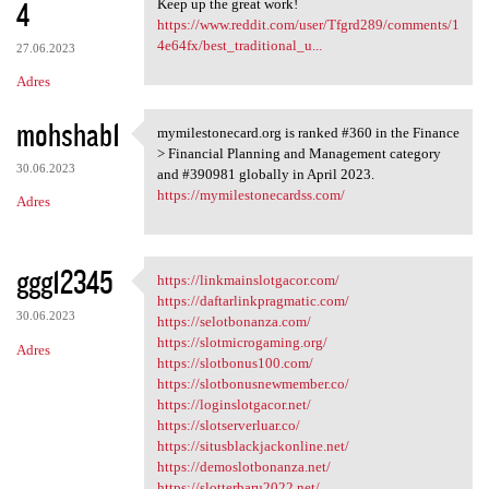
4
Keep up the great work!
https://www.reddit.com/user/Tfgrd289/comments/1
4e64fx/best_traditional_u...
27.06.2023
Adres
mohshab1
mymilestonecard.org is ranked #360 in the Finance
mymilestonecard.org is ranked
> Financial Planning and Management category
30.06.2023
and #390981 globally in April 2023.
https://mymilestonecardss.com/
Adres
ggg12345
https://linkmainslotgacor.com/
https://linkmainslotgacor.com
https://daftarlinkpragmatic.com/
30.06.2023
https://selotbonanza.com/
https://slotmicrogaming.org/
Adres
https://slotbonus100.com/
https://slotbonusnewmember.co/
https://loginslotgacor.net/
https://slotserverluar.co/
https://situsblackjackonline.net/
https://demoslotbonanza.net/
https://slotterbaru2022.net/