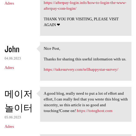
https://afterpay-login.info/how-to-login-the-www-
Adres
afterpay-com-login/
THANK YOU FOR VISITING, PLEASE VISIT
AGAIN ❤
John
Nice Post,
Nice Post,
04.06.2023
Thanks for sharing this useful information with us.
Adres
https://takesurvery.com/tellhappystar-survey/
메이저
A good blog, really need to put a lot of effort and
A good blog, really need to
effort, I can really feel that you wrote this blog with
놀이터
sincerity, so this article is so good and
touching!Come on!
https://totoghost.com
05.06.2023
Adres