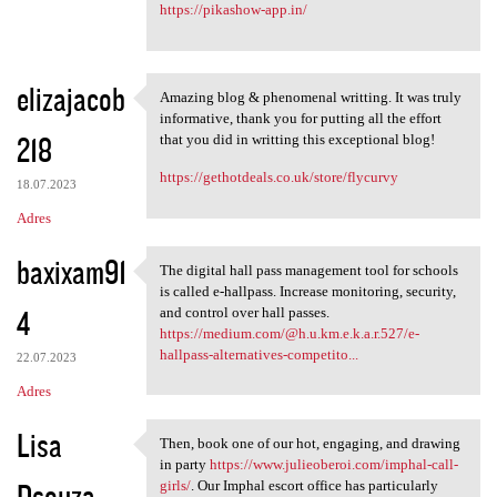
https://pikashow-app.in/
elizajacob
Amazing blog & phenomenal writting. It was truly
Amazing blog & phenomenal
informative, thank you for putting all the effort
218
that you did in writting this exceptional blog!
https://gethotdeals.co.uk/store/flycurvy
18.07.2023
Adres
baxixam91
The digital hall pass management tool for schools
The digital hall pass
is called e-hallpass. Increase monitoring, security,
4
and control over hall passes.
https://medium.com/@h.u.km.e.k.a.r.527/e-
hallpass-alternatives-competito...
22.07.2023
Adres
Lisa
Then, book one of our hot, engaging, and drawing
Then, book one of our hot,
in party
https://www.julieoberoi.com/imphal-call-
Dsouza
girls/
. Our Imphal escort office has particularly