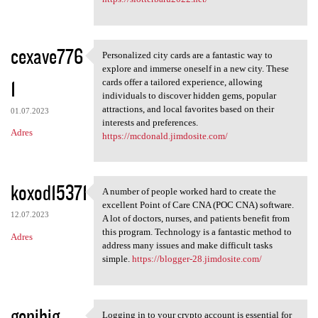
cexave776
Personalized city cards are a fantastic way to
Personalized city cards are a
explore and immerse oneself in a new city. These
1
cards offer a tailored experience, allowing
individuals to discover hidden gems, popular
attractions, and local favorites based on their
01.07.2023
interests and preferences.
Adres
https://mcdonald.jimdosite.com/
koxod15371
A number of people worked hard to create the
A number of people worked
excellent Point of Care CNA (POC CNA) software.
12.07.2023
A lot of doctors, nurses, and patients benefit from
this program. Technology is a fantastic method to
Adres
address many issues and make difficult tasks
simple.
https://blogger-28.jimdosite.com/
genibig
Logging in to your crypto account is essential for