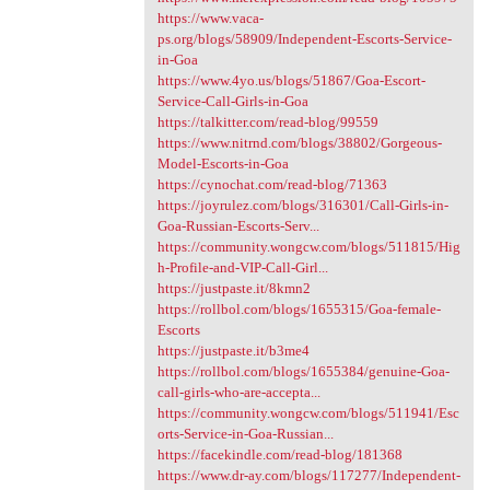
https://www.vaca-
ps.org/blogs/58909/Independent-Escorts-Service-
in-Goa
https://www.4yo.us/blogs/51867/Goa-Escort-
Service-Call-Girls-in-Goa
https://talkitter.com/read-blog/99559
https://www.nitrnd.com/blogs/38802/Gorgeous-
Model-Escorts-in-Goa
https://cynochat.com/read-blog/71363
https://joyrulez.com/blogs/316301/Call-Girls-in-
Goa-Russian-Escorts-Serv...
https://community.wongcw.com/blogs/511815/Hig
h-Profile-and-VIP-Call-Girl...
https://justpaste.it/8kmn2
https://rollbol.com/blogs/1655315/Goa-female-
Escorts
https://justpaste.it/b3me4
https://rollbol.com/blogs/1655384/genuine-Goa-
call-girls-who-are-accepta...
https://community.wongcw.com/blogs/511941/Esc
orts-Service-in-Goa-Russian...
https://facekindle.com/read-blog/181368
https://www.dr-ay.com/blogs/117277/Independent-