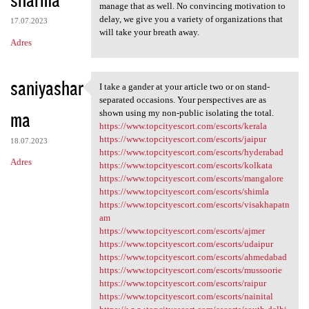
manage that as well. No convincing motivation to
delay, we give you a variety of organizations that
17.07.2023
will take your breath away.
Adres
saniyashar
I take a gander at your article two or on stand-
I take a gander at your
separated occasions. Your perspectives are as
ma
shown using my non-public isolating the total.
https://www.topcityescort.com/escorts/kerala
https://www.topcityescort.com/escorts/jaipur
18.07.2023
https://www.topcityescort.com/escorts/hyderabad
Adres
https://www.topcityescort.com/escorts/kolkata
https://www.topcityescort.com/escorts/mangalore
https://www.topcityescort.com/escorts/shimla
https://www.topcityescort.com/escorts/visakhapatn
am
https://www.topcityescort.com/escorts/ajmer
https://www.topcityescort.com/escorts/udaipur
https://www.topcityescort.com/escorts/ahmedabad
https://www.topcityescort.com/escorts/mussoorie
https://www.topcityescort.com/escorts/raipur
https://www.topcityescort.com/escorts/nainital