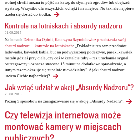
wolnej chwili można tu pójść na kawę, do słynnych ogrodów lub obejrzeć
wystawę. Wszystko dla wszystkich, od ręki i na miejscu. No tak, ale najpierw
trzeba się dostać do środka.
Kontrole na lotniskach i absurdy nadzoru
01.09.2015
Na łamach
Dziennika Opinii, Katarzyna Szymielewicz przedstawia swój
absurd nadzoru – kontrole na lotniskach
: „Dokładnie ten sam przedmiot –
ładowarka, kawałek kabla, but na podwyższonej podeszwie, pasek, kawałek
metalu gdzieś przy ciele, czy coś w kształcie tuby – raz uruchamia sygnał
ostrzegawczy i oznacza stracone 15 minut na dodatkowe sprawdzenie, a
innym razem okazuje się zupełnie niewidzialny”. A jaki absurd nadzoru
uwiera Ciebie najbardziej?
Jak wziąć udział w akcji „Absurdy Nadzoru"?
25.08.2015
Poznaj 5 sposobów na zaangażowanie się w akcję „Absurdy Nadzoru".
Czy telewizja internetowa może
montować kamery w miejscach
publicznych?