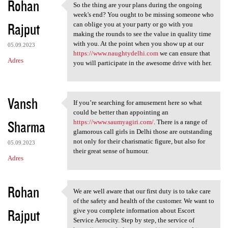
Rohan
So the thing are your plans during the ongoing
So the thing are your plans
week's end? You ought to be missing someone who
Rajput
can oblige you at your party or go with you
making the rounds to see the value in quality time
with you. At the point when you show up at our
05.09.2023
https://www.naughtydelhi.com
we can ensure that
Adres
you will participate in the awesome drive with her.
Vansh
If you’re searching for amusement here so what
If you’re searching for
could be better than appointing an
Sharma
https://www.saumyagiri.com/
. There is a range of
glamorous call girls in Delhi those are outstanding
not only for their charismatic figure, but also for
05.09.2023
their great sense of humour.
Adres
Rohan
We are well aware that our first duty is to take care
We are well aware that our
of the safety and health of the customer. We want to
Rajput
give you complete information about Escort
Service Aerocity. Step by step, the service of