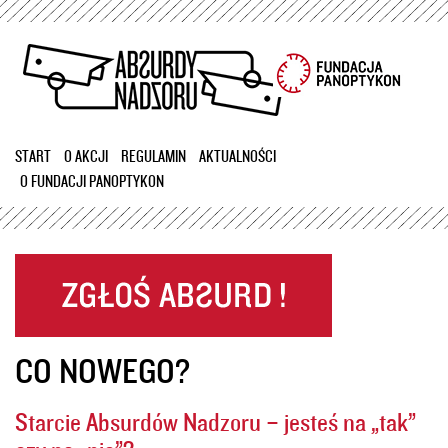
Przejdź
do
treści
START
O AKCJI
REGULAMIN
AKTUALNOŚCI
O FUNDACJI PANOPTYKON
CO NOWEGO?
Starcie Absurdów Nadzoru – jesteś na „tak”