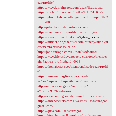
uza/profile/
https://www.jumpinsport.com/users/lisadsouza
https://social.filmon.com/profile/info/4416799
https://photoclub.canadiangeographic.ca/profile/2
1105700
http://julieoberoi.idea.informer.com/
https://threevoz.com/profile/lisadsouzagoa
https://www.producthunt.com/
@lisa_dsouza
https://bimber.bringthepixel.com/bunchy/buddypr
ess/members/lisadsouza/pr...
http://jobs.emiogp.com/author/lisadsouza/
https://www.fiferosdevenezuela.com/foro/member.
php?action=profile&uid=6013
https://themajority.scot/members/lisadsouza/profil
e/
https://homework-gitea.apps.shared-
na4.na4.openshift.opentlc.com/lisasdouza
http://mmfaces.mcgi.me/index.php?
a=profile&u=lisadsouza
http://www.empregosaude.pt/author/lisadsouza/
https://olderworkers.com.au/author/lisadsouzagoa
gmail-com/
https://qiita.com/lisadsouzagoa
https://bicyclebuysell.com/user/lisadsouzagoa