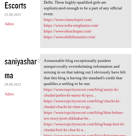
Escorts
Delhi. These highly-qualified girls are
sophisticated enough to be a part of any official
event.
25.08.2023
https://www.classykajol.com/
Adres
https://www.sofia-singhania.com/
https://www.ektachopra.com/
https://www.delhibeauties.com/
saniyashar
A reasonable blog exceptionally ponders
A reasonable blog
unequivocally overwhelming information and
ma
zeroing in on that taking out I obviously have felt
that this blog is having the standard's credit that
qualifies a weblog to be one.
29.08.2023
https://www.topcityescort.com/blog/aunty-ki-
Adres
chudai/pados-ki-aunty-ki-pya...
https://www.topcityescort.com/blog/chachi-ki-
chudai/chachi-ki-chut-or-ga...
https://www.topcityescort.com/blog/bhai-behan-
sex-story/porn-dikhakar-be...
https://www.topcityescort.com/blog/baap-beti-ki-
chudai/beti-ki-chut-ki-a...
https://www.topcityescort.com/blog/first-time-sex-