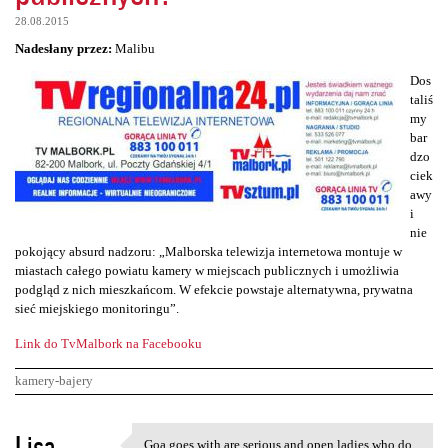
28.08.2015
Nadesłany przez:
Malibu
Dos
taliś
my
bar
dzo
ciek
awy
i
nie
pokojący absurd nadzoru: „Malborska telewizja internetowa montuje w
miastach całego powiatu kamery w miejscach publicznych i umożliwia
podgląd z nich mieszkańcom. W efekcie powstaje alternatywna, prywatna
sieć miejskiego monitoringu”.
Link do TvMalbork na Facebooku
kamery-bajery
K
Lisa
Goa goes with are serious and open ladies who do