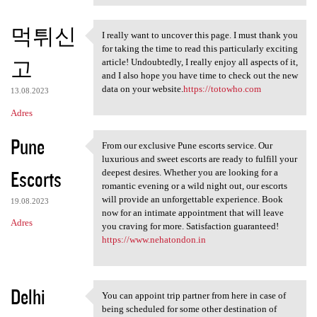
먹튀신
I really want to uncover this page. I must thank you
I really want to uncover this
for taking the time to read this particularly exciting
고
article! Undoubtedly, I really enjoy all aspects of it,
and I also hope you have time to check out the new
data on your website.
https://totowho.com
13.08.2023
Adres
Pune
From our exclusive Pune escorts service. Our
From our exclusive Pune
luxurious and sweet escorts are ready to fulfill your
Escorts
deepest desires. Whether you are looking for a
romantic evening or a wild night out, our escorts
will provide an unforgettable experience. Book
19.08.2023
now for an intimate appointment that will leave
Adres
you craving for more. Satisfaction guaranteed!
https://www.nehatondon.in
Delhi
You can appoint trip partner from here in case of
You can appoint trip partner
being scheduled for some other destination of