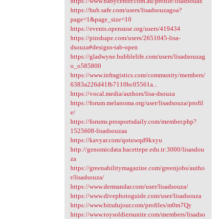
https://www.babycenter.com.au/profile/lisadsouaz
https://hub.safe.com/users/lisadsouzagoa?
page=1&page_size=10
https://events.opensuse.org/users/419434
https://pinshape.com/users/2651045-lisa-
dsouza#designs-tab-open
https://gladwyne.bubblelife.com/users/lisadsouzag
o_o585800
https://www.infragistics.com/community/members/
6383a226d41fb7110bc05561a...
https://vocal.media/authors/lisa-dsouza
https://forum.melanoma.org/user/lisadsouza/profil
e/
https://forums.prosportsdaily.com/member.php?
1525608-lisadsouzaa
https://kavyar.com/qotuwqd9kxyu
http://genomicdata.hacettepe.edu.tr:3000/lisasdou
za
https://greenabilitymagazine.com/greenjobs/autho
r/lisadsouza/
https://www.dermandar.com/user/lisadsouza/
https://www.divephotoguide.com/user/lisadsouza
https://www.bitsdujour.com/profiles/m0m7Qy
https://www.toysoldiersunite.com/members/lisadso