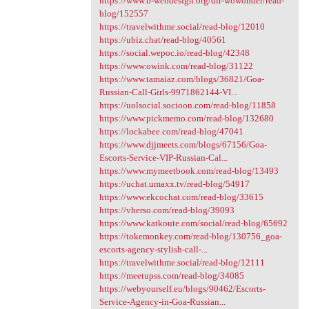
https://www.b-webdesign.org/dir-wowonder/read-
blog/152557
https://travelwithme.social/read-blog/12010
https://ubiz.chat/read-blog/40561
https://social.wepoc.io/read-blog/42348
https://www.owink.com/read-blog/31122
https://www.tamaiaz.com/blogs/36821/Goa-
Russian-Call-Girls-9971862144-VI...
https://uolsocial.socioon.com/read-blog/11858
https://www.pickmemo.com/read-blog/132680
https://lockabee.com/read-blog/47041
https://www.djjmeets.com/blogs/67156/Goa-
Escorts-Service-VIP-Russian-Cal...
https://www.mymeetbook.com/read-blog/13493
https://uchat.umaxx.tv/read-blog/54917
https://www.ekcochat.com/read-blog/33615
https://vherso.com/read-blog/39093
https://www.katkoute.com/social/read-blog/65692
https://tokemonkey.com/read-blog/130756_goa-
escorts-agency-stylish-call-...
https://travelwithme.social/read-blog/12111
https://meetupss.com/read-blog/34085
https://webyourself.eu/blogs/90462/Escorts-
Service-Agency-in-Goa-Russian...