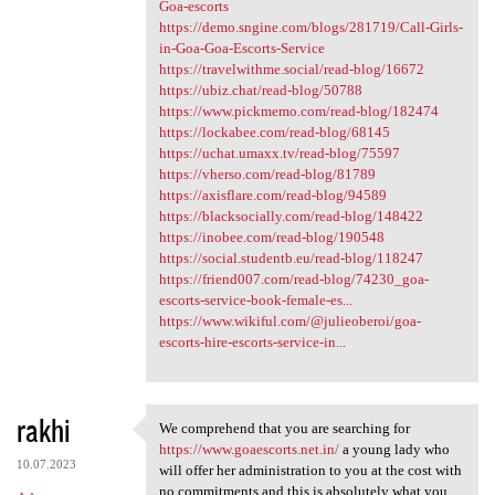
Goa-escorts
https://demo.sngine.com/blogs/281719/Call-Girls-
in-Goa-Goa-Escorts-Service
https://travelwithme.social/read-blog/16672
https://ubiz.chat/read-blog/50788
https://www.pickmemo.com/read-blog/182474
https://lockabee.com/read-blog/68145
https://uchat.umaxx.tv/read-blog/75597
https://vherso.com/read-blog/81789
https://axisflare.com/read-blog/94589
https://blacksocially.com/read-blog/148422
https://inobee.com/read-blog/190548
https://social.studentb.eu/read-blog/118247
https://friend007.com/read-blog/74230_goa-
escorts-service-book-female-es...
https://www.wikiful.com/@julieoberoi/goa-
escorts-hire-escorts-service-in...
rakhi
We comprehend that you are searching for
We comprehend that you are
https://www.goaescorts.net.in/
a young lady who
10.07.2023
will offer her administration to you at the cost with
no commitments and this is absolutely what you