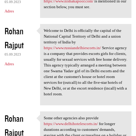
https://www.nishakapoor.com/
is mentioned in our
05.09.2023
section below, you must see.
Adres
Rohan
Welcome to Delhi is officially the capital of the
Welcome to Delhi is
National Capital Territory of Delhi and a union
Rajput
territory of India by
https://www.russiandelhiescorts.in/
Service agency
is a company that provides escorts girls for clients,
05.09.2023
usually for sexual services with free home delivery.
Adres
This agency typically arranged a meeting between
one Swarna Yadav girl of its Delhi escorts and the
client at the customer's house or hotel room
services for (outcall) to all the five-star hotels of
New Delhi, or at the escort residence (incall) with a
hotel room.
Rohan
Some other agencies also provide
Some other agencies also
https://www.delhihotelescorts.in/
for longer
Rajput
durations according to customers' demands,
staying with the client or traveling on a holiday or