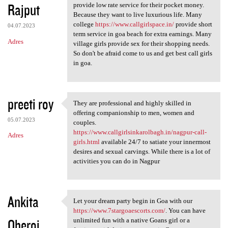
Rajput
provide low rate service for their pocket money.
Because they want to live luxurious life. Many
college
https://www.callgirlspace.in/
provide short
04.07.2023
term service in goa beach for extra earnings. Many
Adres
village girls provide sex for their shopping needs.
So don't be afraid come to us and get best call girls
in goa.
preeti roy
They are professional and highly skilled in
They are professional and
offering companionship to men, women and
05.07.2023
couples.
https://www.callgirlsinkarolbagh.in/nagpur-call-
Adres
girls.html
available 24/7 to satiate your innermost
desires and sexual carvings. While there is a lot of
activities you can do in Nagpur
Ankita
Let your dream party begin in Goa with our
Let your dream party begin in
https://www.7stargoaescorts.com/
. You can have
Oberoi
unlimited fun with a native Goans girl or a