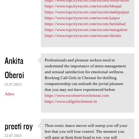
https://www.topcityescort.com/escorts/south-delhi
https://www.topcityescort.com/escorts/bhopal
https://www.topcityescort.com/escorts/mahipalpur
https://www.topcityescort.com/escorts/jaipur
https://www.topcityescort.com/escorts/faridabad
https://www.topcityescort.com/escorts/mangalore
https://www.topcityescort.com/escorts/shimla
Ankita
Professionals and pleasure seekers need to
Professionals and pleasure
understand the importance of stress management
Oberoi
and sensual satisfaction for emotional wellness.
Booking Call Girls in Chennai for thrilling
companionship can unleash the jovial pleasure
21.07.2023
that you may not have experienced before.
Adres
https://www.escortservicechennai.com
https://www.callgirlschennai.in
preeti roy
Their erotic dance moves will sweep you off your
Their erotic dance moves will
feet that you will lose control. The moment you
22.07.2023
will gaze at them from head to toe, you will