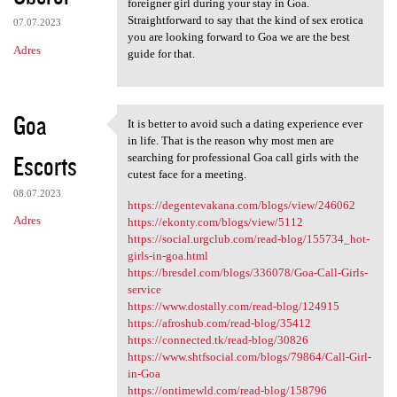
foreigner girl during your stay in Goa.
Straightforward to say that the kind of sex erotica
07.07.2023
you are looking forward to Goa we are the best
Adres
guide for that.
Goa
It is better to avoid such a dating experience ever
It is better to avoid such a
in life. That is the reason why most men are
Escorts
searching for professional Goa call girls with the
cutest face for a meeting.
08.07.2023
https://degentevakana.com/blogs/view/246062
Adres
https://ekonty.com/blogs/view/5112
https://social.urgclub.com/read-blog/155734_hot-
girls-in-goa.html
https://bresdel.com/blogs/336078/Goa-Call-Girls-
service
https://www.dostally.com/read-blog/124915
https://afroshub.com/read-blog/35412
https://connected.tk/read-blog/30826
https://www.shtfsocial.com/blogs/79864/Call-Girl-
in-Goa
https://ontimewld.com/read-blog/158796