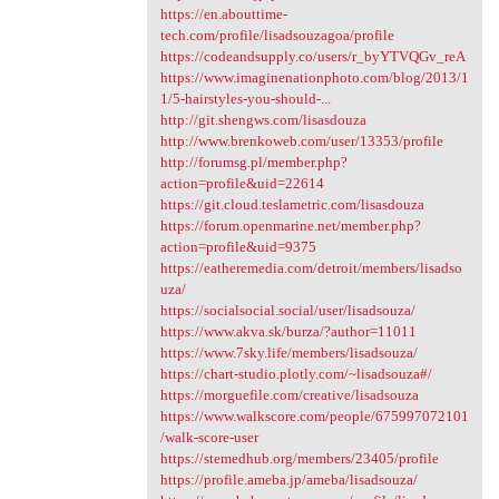
https://en.abouttime-
tech.com/profile/lisadsouzagoa/profile
https://codeandsupply.co/users/r_byYTVQGv_reA
https://www.imaginenationphoto.com/blog/2013/1
1/5-hairstyles-you-should-...
http://git.shengws.com/lisasdouza
http://www.brenkoweb.com/user/13353/profile
http://forumsg.pl/member.php?
action=profile&uid=22614
https://git.cloud.teslametric.com/lisasdouza
https://forum.openmarine.net/member.php?
action=profile&uid=9375
https://eatheremedia.com/detroit/members/lisadso
uza/
https://socialsocial.social/user/lisadsouza/
https://www.akva.sk/burza/?author=11011
https://www.7sky.life/members/lisadsouza/
https://chart-studio.plotly.com/~lisadsouza#/
https://morguefile.com/creative/lisadsouza
https://www.walkscore.com/people/675997072101
/walk-score-user
https://stemedhub.org/members/23405/profile
https://profile.ameba.jp/ameba/lisadsouza/