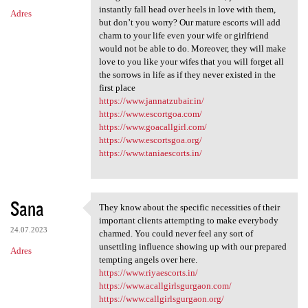
instantly fall head over heels in love with them,
Adres
but don’t you worry? Our mature escorts will add
charm to your life even your wife or girlfriend
would not be able to do. Moreover, they will make
love to you like your wifes that you will forget all
the sorrows in life as if they never existed in the
first place
https://www.jannatzubair.in/
https://www.escortgoa.com/
https://www.goacallgirl.com/
https://www.escortsgoa.org/
https://www.taniaescorts.in/
Sana
They know about the specific necessities of their
They know about the specific
important clients attempting to make everybody
24.07.2023
charmed. You could never feel any sort of
unsettling influence showing up with our prepared
Adres
tempting angels over here.
https://www.riyaescorts.in/
https://www.acallgirlsgurgaon.com/
https://www.callgirlsgurgaon.org/