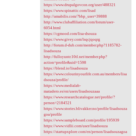
https://www.drupalgovcon.org/user/488321
https://www.spinattic.com/lisad
http://amabilis.com/?bbp_user=39888
http://www.clubaffiliation.com/forum/user-
6054.html
https://cgmood.com/lisa-dsouza
https://www.givey.com/lsqcjqoqrg
http://forum.d-dub.com/member.php?1185782-
lisadsouza
http://fulloyuntr.10tl.net/member.php?
action=profile&uid=1598
https://blend.io/lisadsouza
https://www.colourinyourlife.com.au/members/lisa
dsouza/profile/
https://www.medialab-
matadero.es/en/users/lisadsouzaaa
https://www.researchcatalogue.net/profile/?
person=2184521
https://www.stories.blivakker.no/profile/lisadsouza
goa/profile
https://www.sampleboard.com/profile/195939
https://www.vidlii.com/user/lisadsouza
https://startupxplore.com/en/person/lisadsouzagoa