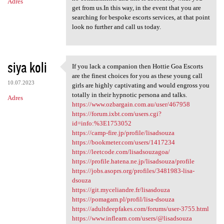
Adres
get from us.In this way, in the event that you are
searching for bespoke escorts services, at that point
look no further and call us today.
siya koli
If you lack a companion then Hottie Goa Escorts
If you lack a companion then
are the finest choices for you as these young call
10.07.2023
girls are highly captivating and would engross you
totally in their hypnotic persona and talks.
Adres
https://www.ozbargain.com.au/user/467958
https://forum.ixbt.com/users.cgi?
id=info:%3E1753052
https://camp-fire.jp/profile/lisadsouza
https://bookmeter.com/users/1417234
https://leetcode.com/lisadsouzagoa/
https://profile.hatena.ne.jp/lisadsouza/profile
https://jobs.asoprs.org/profiles/3481983-lisa-
dsouza
https://git.myceliandre.fr/lisasdouza
https://pomagam.pl/profil/lisa-dsouza
https://adultdeepfakes.com/forums/user-3755.html
https://www.inflearn.com/users/@lisadsouza