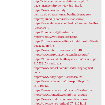
http://sciencemission.com/site/index.php?
page=members&type=view&id=lisad...
https://www.creative-city-
berlin.de/de/network/member/lisadsouzagoa/
https://pornedup.com/users/lisadsouza/
https://www.ebluejay.com/feedbacks/view_feedbac
k/lisadsci_0
https://tramper.nz/@lisadsouza
https://veer.tv/vr/lisadsouza/home
https://rozanceenkora.editorx.io/vidi/profile/lisads
ouzagoa/profile
https://www.bibrave.com/users/210488
https://www.astrobin.com/users/lisadsouza/
https://forum.cabal.playthisgame.com/member.php
?1553215-lisadsouza
https://www.adpost.com/u/lisadsouzagoagmail-
com/
https://www.dday.it/profilo/lisadsouza
https://www.dcfever.com/users/profile.php?
id=1161420
https://answersmode.com/member/lisadsouza/
https://www.wantedly.com/id/lisa_dsouza
https://www.speedrun.com/user/lisadsouza
https://okwave.jp/profile/u3074410.html