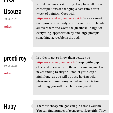
Goa goes with are serious and
o
sexual encounters skillfully. They have all of the
Dsouza
m
contemplations of changing a date into a train
wreck of opinion. Goes with
e
https://www.juliegoaescorts.net.in/
stay aware of
30.06.2023
n
their provocative body so you can put your hands
Adres
all over them and worth the greatness. In light of
t
everything, appreciation by and large prompts
a
something agreeable in the bed.
r
z
preeti roy
In order to get to know them better, you
e
In order to get to know them
https://www.thegoaescorts.in/
keep getting up
30.06.2023
close and personal with them time and again. Their
never-ending beauty will not let you sleep all
Adres
night long, as you will be busy having wild
pleasure with our horny model escorts. Before
indulging yourself in an hour-long session
Ruby
There are cheap rate goa call girls also available.
There are cheap rate goa call
You can find number of teenage college girls. They