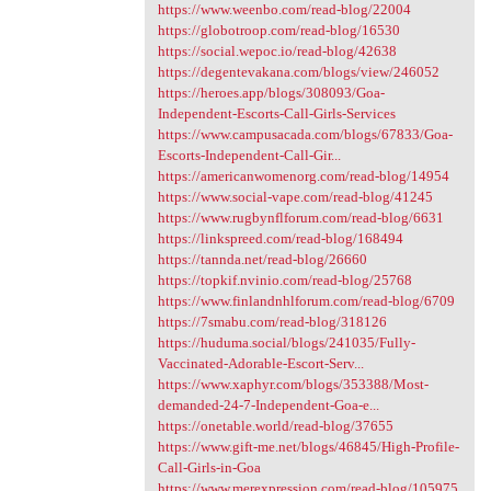
https://www.weenbo.com/read-blog/22004
https://globotroop.com/read-blog/16530
https://social.wepoc.io/read-blog/42638
https://degentevakana.com/blogs/view/246052
https://heroes.app/blogs/308093/Goa-
Independent-Escorts-Call-Girls-Services
https://www.campusacada.com/blogs/67833/Goa-
Escorts-Independent-Call-Gir...
https://americanwomenorg.com/read-blog/14954
https://www.social-vape.com/read-blog/41245
https://www.rugbynflforum.com/read-blog/6631
https://linkspreed.com/read-blog/168494
https://tannda.net/read-blog/26660
https://topkif.nvinio.com/read-blog/25768
https://www.finlandnhlforum.com/read-blog/6709
https://7smabu.com/read-blog/318126
https://huduma.social/blogs/241035/Fully-
Vaccinated-Adorable-Escort-Serv...
https://www.xaphyr.com/blogs/353388/Most-
demanded-24-7-Independent-Goa-e...
https://onetable.world/read-blog/37655
https://www.gift-me.net/blogs/46845/High-Profile-
Call-Girls-in-Goa
https://www.merexpression.com/read-blog/105975