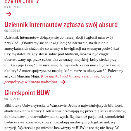
czy na „nie”?
03.10.2015
Dziennik Internautów zgłasza swój absurd
08.09.2015
Dziennik Internautów dołączył się do naszej akcji i zgłosił nam swój
przykład: „Oburzamy się na inwigilację w internecie, na działania
amerykańskich służb, ale co wiemy o inwigilacji na własnym podwórku?
Czy myślałeś, że gdy stoisz sobie pod blokiem, możesz być ciągle
obserwowany np. przez człowieka ze straży miejskiej, który siedzi przy
biurku i pije kawę? Czy myślałeś, ile naprawdę kamer może być w Twojej
okolicy? A może spojrzysz na mapkę, która może to ukazywać?”. Polecamy
artykuł Marcina Maja:
Ktoś nasikał pod kamerą, czyli inwigilacja z
perspektywy własnego podwórka
.
Checkpoint BUW
08.09.2015
Biblioteka Uniwersytecka w Warszawie. Jedna z najważniejszych bibliotek
akademickich w stolicy. Codziennie przewijają się przez nią setki studentów,
doktorantów i pracowników naukowych. Są również pasjonaci, samodzielni
badacze i warszawiacy, którzy poszukują niedostępnych gdzie indziej
pozycji. Wycieczka po mieście bez wizyty w BUW-ie też się nie liczy. W