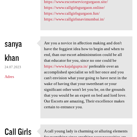
https://www.escortservicegurgaon.site/
https://www.callgirlsgurgaon.online/
https://www.callgirlsgurgaon.fun/
https://www.callgirlsnavimumbai.in/
sanya
Are you a novice in affection making and don't
Are you a novice in affection
have the foggiest idea how to begin and when to
khan
end, than our escort administration could be all
that educator for you, since no one could be
https://www.kajalgupta.in/
preferable over an
24.07.2023
accomplished specialist so tell her once and you
Adres
can't envision what your going to have next in the
wake of having that your sweetheart or your
significant other won't let you be, on the grounds
that you would be an expert on bed and lord love.
Our Escorts are amazing, Their excellence makes
certain to entrance you.
Call Girls
A call young lady is charming or alluring elements
A call young lady is charming
for everything since anything your necessities are