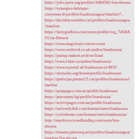
https://jobs.njota.org/profiles/3484582-lisa-dsouza
https://synergies-fabrique-
citoyenne.fr/profiles/lisadsouzagoa/timeline?...
https://decidim.torrelles.cat/profiles/lisadsouzagoa
/timeline
https://fairygodboss.com/users/profile/svg_7dO4X
J/Lisa-Dsouza
https://www.magcloud.com/account
https://www.outlived.co.uk/author/lisadsouza/
https://pairup.makers.tech/en/lisad
https://www.i-hire.ca/author/lisadsouza/
https://www.rcportal.sk/lisadsouza-u14933
https://slotxoho.org/forum/profile/lisadsouza/
https://participa.premet25.cat/profiles/lisadsouza/t
imeline
https://pestpages.com.au/profile/lisadsouza
https://pravatami.bg/profile/lisasdouza/
https://activepages.com.au/profile/lisadsouza
https://seriouslyfish.com/forums/users/lisadsouza
https://yolotheme.com/forums/users/lisadsouzaa/
http://mayfever.crowdfundhq.com/users/lisa-
dsouza
https://tenants.platoniq.net/profiles/lisadsouzagoa/
timeline?locale=en