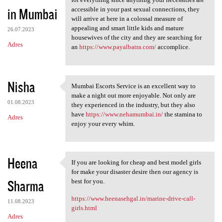
in Mumbai
accessible in your past sexual connections, they
will arrive at here in a colossal measure of
appealing and smart little kids and mature
26.07.2023
housewives of the city and they are searching for
Adres
an
https://www.payalbatra.com/
accomplice.
Nisha
Mumbai Escorts Service is an excellent way to
Mumbai Escorts Service is an
make a night out more enjoyable. Not only are
01.08.2023
they experienced in the industry, but they also
have
https://www.nehamumbai.in/
the stamina to
Adres
enjoy your every whim.
Heena
If you are looking for cheap and best model girls
If you are looking for cheap
for make your disaster desire then our agency is
Sharma
best for you.
https://www.heenasehgal.in/marine-drive-call-
11.08.2023
girls.html
Adres