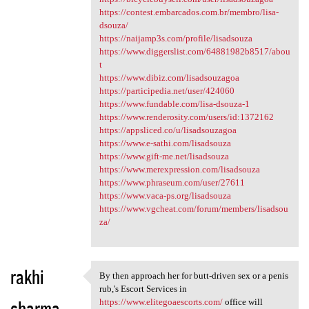
https://contest.embarcados.com.br/membro/lisa-
dsouza/
https://naijamp3s.com/profile/lisadsouza
https://www.diggerslist.com/64881982b8517/abou
t
https://www.dibiz.com/lisadsouzagoa
https://participedia.net/user/424060
https://www.fundable.com/lisa-dsouza-1
https://www.renderosity.com/users/id:1372162
https://appsliced.co/u/lisadsouzagoa
https://www.e-sathi.com/lisadsouza
https://www.gift-me.net/lisadsouza
https://www.merexpression.com/lisadsouza
https://www.phraseum.com/user/27611
https://www.vaca-ps.org/lisadsouza
https://www.vgcheat.com/forum/members/lisadsou
za/
rakhi
By then approach her for butt-driven sex or a penis
By then approach her for butt
rub,'s Escort Services in
sharma
https://www.elitegoaescorts.com/
office will