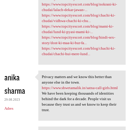
https://www.topcityescort.com/blog/nokrani-ki-
chudai/lalach-dekar-jawan-...
https://www.topcityescort.com/blog/chachi-ki-
chudai/vidhwa-chachi-ki-chu...
https://www.topcityescort.com/blog/mami-ki-
chudai/lund-ki-pyasi-mami-ki-...
https://www.topcityescort.com/blog/hindi-sex-
story/dost-ki-maa-ki-bur-fa...
https://www.topcityescort.com/blog/chachi-ki-
chudai/chachi-hui-mere-lund...
anika
Privacy matters and we know this better than
Privacy matters and we know
anyone else in the town.
sharma
https://www.shwetamalik.in/satna-call-girls.html
We have been keeping thousands of identities
behind the dark for a decade. People visit us
29.08.2023
because they trust us and we know to keep their
Adres
trust.