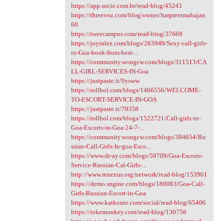
https://app.socie.com.br/read-blog/45243
https://threevoz.com/blog/owner/harpreetmahajan
60
https://tweecampus.com/read-blog/37669
https://joyrulez.com/blogs/263949/Sexy-call-girls-
in-Goa-book-from-best-...
https://community.wongcw.com/blogs/311513/CA
LL-GIRL-SERVICES-IN-Goa
https://justpaste.it/9ysww
https://rollbol.com/blogs/1466556/WELCOME-
TO-ESCORT-SERVICE-IN-GOA
https://justpaste.it/70358
https://rollbol.com/blogs/1522721/Call-girls-in-
Goa-Escorts-in-Goa-24-7-...
https://community.wongcw.com/blogs/384654/Ru
ssian-Call-Girls-In-goa-Esco...
https://www.dr-ay.com/blogs/59709/Goa-Escorts-
Service-Russian-Cal-Girls-...
http://www.renexus.org/network/read-blog/153961
https://demo.sngine.com/blogs/189083/Goa-Call-
Girls-Russian-Escort-in-Goa
https://www.katkoute.com/social/read-blog/65406
https://tokemonkey.com/read-blog/130756