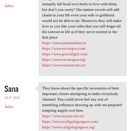
instantly fall head over heels in love with them,
Adres
but don’t you worry? Our mature escorts will add
charm to your life even your wife or girlfriend
would not be able to do. Moreover, they will make
love to you like your wifes that you will forget all
the sorrows in life as if they never existed in the
first place
https://www.jannatzubair.in/
https://www.escortgoa.com/
https://www.goacallgirl.com/
https://www.escortsgoa.org/
https://www.taniaescorts.in/
Sana
They know about the specific necessities of their
They know about the specific
important clients attempting to make everybody
24.07.2023
charmed. You could never feel any sort of
unsettling influence showing up with our prepared
Adres
tempting angels over here.
https://www.riyaescorts.in/
https://www.acallgirlsgurgaon.com/
https://www.callgirlsgurgaon.org/