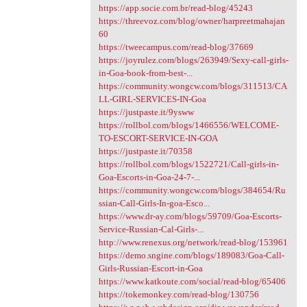
https://app.socie.com.br/read-blog/45243
https://threevoz.com/blog/owner/harpreetmahajan
60
https://tweecampus.com/read-blog/37669
https://joyrulez.com/blogs/263949/Sexy-call-girls-
in-Goa-book-from-best-...
https://community.wongcw.com/blogs/311513/CA
LL-GIRL-SERVICES-IN-Goa
https://justpaste.it/9ysww
https://rollbol.com/blogs/1466556/WELCOME-
TO-ESCORT-SERVICE-IN-GOA
https://justpaste.it/70358
https://rollbol.com/blogs/1522721/Call-girls-in-
Goa-Escorts-in-Goa-24-7-...
https://community.wongcw.com/blogs/384654/Ru
ssian-Call-Girls-In-goa-Esco...
https://www.dr-ay.com/blogs/59709/Goa-Escorts-
Service-Russian-Cal-Girls-...
http://www.renexus.org/network/read-blog/153961
https://demo.sngine.com/blogs/189083/Goa-Call-
Girls-Russian-Escort-in-Goa
https://www.katkoute.com/social/read-blog/65406
https://tokemonkey.com/read-blog/130756