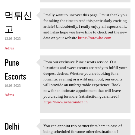
먹튀신
I really want to uncover this page. I must thank you
I really want to uncover this
for taking the time to read this particularly exciting
고
article! Undoubtedly, I really enjoy all aspects of it,
and I also hope you have time to check out the new
data on your website.
https://totowho.com
13.08.2023
Adres
Pune
From our exclusive Pune escorts service. Our
From our exclusive Pune
luxurious and sweet escorts are ready to fulfill your
Escorts
deepest desires. Whether you are looking for a
romantic evening or a wild night out, our escorts
will provide an unforgettable experience. Book
19.08.2023
now for an intimate appointment that will leave
Adres
you craving for more. Satisfaction guaranteed!
https://www.nehatondon.in
Delhi
You can appoint trip partner from here in case of
You can appoint trip partner
being scheduled for some other destination of