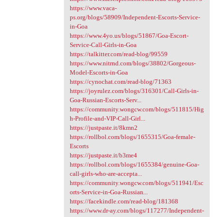
https://www.vaca-
ps.org/blogs/58909/Independent-Escorts-Service-
in-Goa
https://www.4yo.us/blogs/51867/Goa-Escort-
Service-Call-Girls-in-Goa
https://talkitter.com/read-blog/99559
https://www.nitrnd.com/blogs/38802/Gorgeous-
Model-Escorts-in-Goa
https://cynochat.com/read-blog/71363
https://joyrulez.com/blogs/316301/Call-Girls-in-
Goa-Russian-Escorts-Serv...
https://community.wongcw.com/blogs/511815/Hig
h-Profile-and-VIP-Call-Girl...
https://justpaste.it/8kmn2
https://rollbol.com/blogs/1655315/Goa-female-
Escorts
https://justpaste.it/b3me4
https://rollbol.com/blogs/1655384/genuine-Goa-
call-girls-who-are-accepta...
https://community.wongcw.com/blogs/511941/Esc
orts-Service-in-Goa-Russian...
https://facekindle.com/read-blog/181368
https://www.dr-ay.com/blogs/117277/Independent-