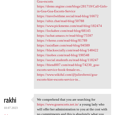
Goa-escorts
https://demo.sngine.com/blogs/281719/Call-Girls-
in-Goa-Goa-Escorts-Service
https://travelwithme.social/read-blog/16672
https://ubiz.chat/read-blog/50788
https://www.pickmemo.com/read-blog/182474
https://lockabee.com/read-blog/68145
https://uchat.umaxx.tv/read-blog/75597
https://vherso.com/read-blog/81789
https://axisflare.com/read-blog/94589
https://blacksocially.com/read-blog/148422
https://inobee.com/read-blog/190548
https://social.studentb.eu/read-blog/118247
https://friend007.com/read-blog/74230_goa-
escorts-service-book-female-es...
https://www.wikiful.com/@julieoberoi/goa-
escorts-hire-escorts-service-in...
rakhi
We comprehend that you are searching for
We comprehend that you are
https://www.goaescorts.net.in/
a young lady who
10.07.2023
will offer her administration to you at the cost with
no commitments and this is absolutely what you