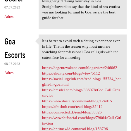
foreigner girl during your stay in Goa.
Straightforward to say that the kind of sex erotica
07.07.2023
you are looking forward to Goa we are the best
Adres
guide for that.
Goa
It is better to avoid such a dating experience ever
It is better to avoid such a
in life. That is the reason why most men are
Escorts
searching for professional Goa call girls with the
cutest face for a meeting.
08.07.2023
https://degentevakana.com/blogs/view/246062
Adres
https://ekonty.com/blogs/view/5112
https://social.urgclub.com/read-blog/155734_hot-
girls-in-goa.html
https://bresdel.com/blogs/336078/Goa-Call-Girls-
service
https://www.dostally.com/read-blog/124915
https://afroshub.com/read-blog/35412
https://connected.tk/read-blog/30826
https://www.shtfsocial.com/blogs/79864/Call-Girl-
in-Goa
https://ontimewld.com/read-blog/158796