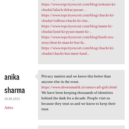
https://www.topcityescort.com/blog/nokrani-ki-
chudai/lalach-dekar-jawan-...
https://www.topcityescort.com/blog/chachi-ki-
chudai/vidhwa-chachi-ki-chu...
https://www.topcityescort.com/blog/mami-ki-
chudai/lund-ki-pyasi-mami-ki-...
https://www.topcityescort.com/blog/hindi-sex-
story/dost-ki-maa-ki-bur-fa...
https://www.topcityescort.com/blog/chachi-ki-
chudai/chachi-hui-mere-lund...
anika
Privacy matters and we know this better than
Privacy matters and we know
anyone else in the town.
sharma
https://www.shwetamalik.in/satna-call-girls.html
We have been keeping thousands of identities
behind the dark for a decade. People visit us
29.08.2023
because they trust us and we know to keep their
Adres
trust.