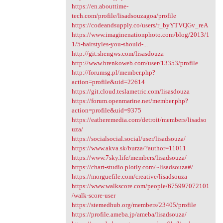
https://en.abouttime-
tech.com/profile/lisadsouzagoa/profile
https://codeandsupply.co/users/r_byYTVQGv_reA
https://www.imaginenationphoto.com/blog/2013/1
1/5-hairstyles-you-should-...
http://git.shengws.com/lisasdouza
http://www.brenkoweb.com/user/13353/profile
http://forumsg.pl/member.php?
action=profile&uid=22614
https://git.cloud.teslametric.com/lisasdouza
https://forum.openmarine.net/member.php?
action=profile&uid=9375
https://eatheremedia.com/detroit/members/lisadso
uza/
https://socialsocial.social/user/lisadsouza/
https://www.akva.sk/burza/?author=11011
https://www.7sky.life/members/lisadsouza/
https://chart-studio.plotly.com/~lisadsouza#/
https://morguefile.com/creative/lisadsouza
https://www.walkscore.com/people/675997072101
/walk-score-user
https://stemedhub.org/members/23405/profile
https://profile.ameba.jp/ameba/lisadsouza/