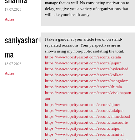
manage that as well. No convincing motivation to
delay, we give you a variety of organizations that
17.07.2023
will take your breath away.
Adres
saniyashar
I take a gander at your article two or on stand-
I take a gander at your
separated occasions. Your perspectives are as
ma
shown using my non-public isolating the total.
https://www.topcityescort.com/escorts/kerala
https://www.topcityescort.com/escorts/jaipur
18.07.2023
https://www.topcityescort.com/escorts/hyderabad
Adres
https://www.topcityescort.com/escorts/kolkata
https://www.topcityescort.com/escorts/mangalore
https://www.topcityescort.com/escorts/shimla
https://www.topcityescort.com/escorts/visakhapatn
am
https://www.topcityescort.com/escorts/ajmer
https://www.topcityescort.com/escorts/udaipur
https://www.topcityescort.com/escorts/ahmedabad
https://www.topcityescort.com/escorts/mussoorie
https://www.topcityescort.com/escorts/raipur
https://www.topcityescort.com/escorts/nainital