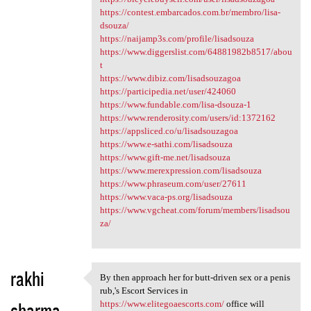
https://contest.embarcados.com.br/membro/lisa-
dsouza/
https://naijamp3s.com/profile/lisadsouza
https://www.diggerslist.com/64881982b8517/abou
t
https://www.dibiz.com/lisadsouzagoa
https://participedia.net/user/424060
https://www.fundable.com/lisa-dsouza-1
https://www.renderosity.com/users/id:1372162
https://appsliced.co/u/lisadsouzagoa
https://www.e-sathi.com/lisadsouza
https://www.gift-me.net/lisadsouza
https://www.merexpression.com/lisadsouza
https://www.phraseum.com/user/27611
https://www.vaca-ps.org/lisadsouza
https://www.vgcheat.com/forum/members/lisadsou
za/
rakhi
By then approach her for butt-driven sex or a penis
By then approach her for butt
rub,'s Escort Services in
sharma
https://www.elitegoaescorts.com/
office will