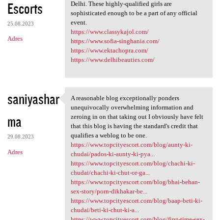
Escorts
Delhi. These highly-qualified girls are
sophisticated enough to be a part of any official
event.
25.08.2023
https://www.classykajol.com/
Adres
https://www.sofia-singhania.com/
https://www.ektachopra.com/
https://www.delhibeauties.com/
saniyashar
A reasonable blog exceptionally ponders
A reasonable blog
unequivocally overwhelming information and
ma
zeroing in on that taking out I obviously have felt
that this blog is having the standard's credit that
qualifies a weblog to be one.
29.08.2023
https://www.topcityescort.com/blog/aunty-ki-
Adres
chudai/pados-ki-aunty-ki-pya...
https://www.topcityescort.com/blog/chachi-ki-
chudai/chachi-ki-chut-or-ga...
https://www.topcityescort.com/blog/bhai-behan-
sex-story/porn-dikhakar-be...
https://www.topcityescort.com/blog/baap-beti-ki-
chudai/beti-ki-chut-ki-a...
https://www.topcityescort.com/blog/first-time-sex-