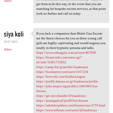
Adres
get from us.In this way, in the event that you are
searching for bespoke escorts services, at that point
look no further and call us today.
siya koli
If you lack a companion then Hottie Goa Escorts
If you lack a companion then
are the finest choices for you as these young call
10.07.2023
girls are highly captivating and would engross you
totally in their hypnotic persona and talks.
Adres
https://www.ozbargain.com.au/user/467958
https://forum.ixbt.com/users.cgi?
id=info:%3E1753052
https://camp-fire.jp/profile/lisadsouza
https://bookmeter.com/users/1417234
https://leetcode.com/lisadsouzagoa/
https://profile.hatena.ne.jp/lisadsouza/profile
https://jobs.asoprs.org/profiles/3481983-lisa-
dsouza
https://git.myceliandre.fr/lisasdouza
https://pomagam.pl/profil/lisa-dsouza
https://adultdeepfakes.com/forums/user-3755.html
https://www.inflearn.com/users/@lisadsouza