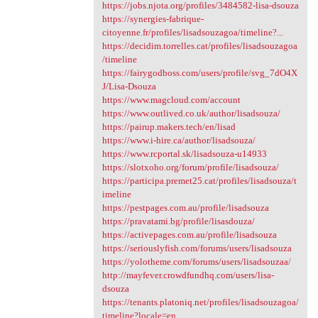
https://jobs.njota.org/profiles/3484582-lisa-dsouza
https://synergies-fabrique-
citoyenne.fr/profiles/lisadsouzagoa/timeline?...
https://decidim.torrelles.cat/profiles/lisadsouzagoa
/timeline
https://fairygodboss.com/users/profile/svg_7dO4X
J/Lisa-Dsouza
https://www.magcloud.com/account
https://www.outlived.co.uk/author/lisadsouza/
https://pairup.makers.tech/en/lisad
https://www.i-hire.ca/author/lisadsouza/
https://www.rcportal.sk/lisadsouza-u14933
https://slotxoho.org/forum/profile/lisadsouza/
https://participa.premet25.cat/profiles/lisadsouza/t
imeline
https://pestpages.com.au/profile/lisadsouza
https://pravatami.bg/profile/lisasdouza/
https://activepages.com.au/profile/lisadsouza
https://seriouslyfish.com/forums/users/lisadsouza
https://yolotheme.com/forums/users/lisadsouzaa/
http://mayfever.crowdfundhq.com/users/lisa-
dsouza
https://tenants.platoniq.net/profiles/lisadsouzagoa/
timeline?locale=en