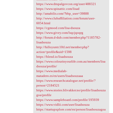
https://www.drupalgovcon.org/user/488321
https://www.spinattic.com/lisad
http://amabilis.com/?bbp_user=39888
http://www.clubaffiliation.com/forum/user-
6054.html
https://cgmood.com/lisa-dsouza
https://www.givey.com/lsqcjqoqrg
http://forum.d-dub.com/member.php?1185782-
lisadsouza
http://fulloyuntr.10tl.net/member.php?
action=profile&uid=1598
https://blend.io/lisadsouza
https://www.colourinyourlife.com.au/members/lisa
dsouza/profile/
https://www.medialab-
matadero.es/en/users/lisadsouzaaa
https://www.researchcatalogue.net/profile/?
person=2184521
https://www.stories.blivakker.no/profile/lisadsouza
goa/profile
https://www.sampleboard.com/profile/195939
https://www.vidlii.com/user/lisadsouza
https://startupxplore.com/en/person/lisadsouzagoa