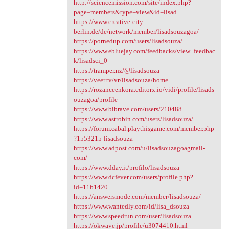
http://sciencemission.com/site/index.php?
page=members&type=view&id=lisad...
https://www.creative-city-
berlin.de/de/network/member/lisadsouzagoa/
https://pornedup.com/users/lisadsouza/
https://www.ebluejay.com/feedbacks/view_feedbac
k/lisadsci_0
https://tramper.nz/@lisadsouza
https://veer.tv/vr/lisadsouza/home
https://rozanceenkora.editorx.io/vidi/profile/lisads
ouzagoa/profile
https://www.bibrave.com/users/210488
https://www.astrobin.com/users/lisadsouza/
https://forum.cabal.playthisgame.com/member.php
?1553215-lisadsouza
https://www.adpost.com/u/lisadsouzagoagmail-
com/
https://www.dday.it/profilo/lisadsouza
https://www.dcfever.com/users/profile.php?
id=1161420
https://answersmode.com/member/lisadsouza/
https://www.wantedly.com/id/lisa_dsouza
https://www.speedrun.com/user/lisadsouza
https://okwave.jp/profile/u3074410.html