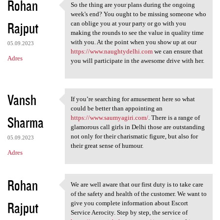
Rohan
So the thing are your plans during the ongoing
So the thing are your plans
week's end? You ought to be missing someone who
Rajput
can oblige you at your party or go with you
making the rounds to see the value in quality time
with you. At the point when you show up at our
05.09.2023
https://www.naughtydelhi.com
we can ensure that
Adres
you will participate in the awesome drive with her.
Vansh
If you’re searching for amusement here so what
If you’re searching for
could be better than appointing an
Sharma
https://www.saumyagiri.com/
. There is a range of
glamorous call girls in Delhi those are outstanding
not only for their charismatic figure, but also for
05.09.2023
their great sense of humour.
Adres
Rohan
We are well aware that our first duty is to take care
We are well aware that our
of the safety and health of the customer. We want to
Rajput
give you complete information about Escort
Service Aerocity. Step by step, the service of