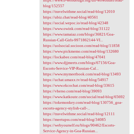
https://www.b-webdesign.org/dir-wowonder/read-
blog/152557
https://travelwithme.social/read-blog/12010
https://ubiz.chat/read-blog/40561
https://social.wepoc.io/read-blog/42348
https://www.owink.com/read-blog/31122
https://www.tamaiaz.com/blogs/36821/Goa-
Russian-Call-Girls-9971862144-VI...
https://uolsocial.socioon.com/read-blog/11858
https://www.pickmemo.com/read-blog/132680
https://lockabee.com/read-blog/47041
https://www.djjmeets.com/blogs/67156/Goa-
Escorts-Service-VIP-Russian-Cal...
https://www.mymeetbook.com/read-blog/13493
https://uchat.umaxx.tv/read-blog/54917
https://www.ekcochat.com/read-blog/33615
https://vherso.com/read-blog/39093
https://www.katkoute.com/social/read-blog/65692
https://tokemonkey.com/read-blog/130756_goa-
escorts-agency-stylish-call-...
https://travelwithme.social/read-blog/12111
https://meetupss.com/read-blog/34085
https://webyourself.eu/blogs/90462/Escorts-
Service-Agency-in-Goa-Russian...