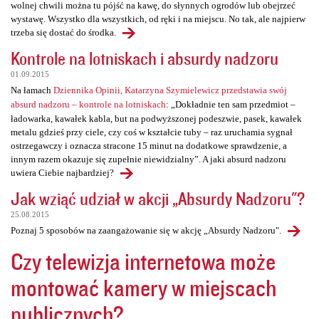
wolnej chwili można tu pójść na kawę, do słynnych ogrodów lub obejrzeć
wystawę. Wszystko dla wszystkich, od ręki i na miejscu. No tak, ale najpierw
trzeba się dostać do środka.
Kontrole na lotniskach i absurdy nadzoru
01.09.2015
Na łamach
Dziennika Opinii, Katarzyna Szymielewicz przedstawia swój
absurd nadzoru – kontrole na lotniskach
: „Dokładnie ten sam przedmiot –
ładowarka, kawałek kabla, but na podwyższonej podeszwie, pasek, kawałek
metalu gdzieś przy ciele, czy coś w kształcie tuby – raz uruchamia sygnał
ostrzegawczy i oznacza stracone 15 minut na dodatkowe sprawdzenie, a
innym razem okazuje się zupełnie niewidzialny”. A jaki absurd nadzoru
uwiera Ciebie najbardziej?
Jak wziąć udział w akcji „Absurdy Nadzoru"?
25.08.2015
Poznaj 5 sposobów na zaangażowanie się w akcję „Absurdy Nadzoru".
Czy telewizja internetowa może
montować kamery w miejscach
publicznych?