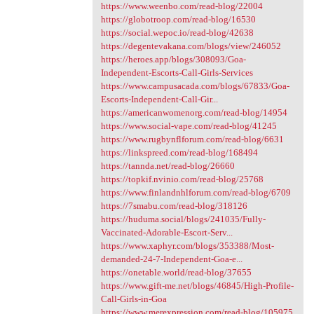
https://www.weenbo.com/read-blog/22004
https://globotroop.com/read-blog/16530
https://social.wepoc.io/read-blog/42638
https://degentevakana.com/blogs/view/246052
https://heroes.app/blogs/308093/Goa-
Independent-Escorts-Call-Girls-Services
https://www.campusacada.com/blogs/67833/Goa-
Escorts-Independent-Call-Gir...
https://americanwomenorg.com/read-blog/14954
https://www.social-vape.com/read-blog/41245
https://www.rugbynflforum.com/read-blog/6631
https://linkspreed.com/read-blog/168494
https://tannda.net/read-blog/26660
https://topkif.nvinio.com/read-blog/25768
https://www.finlandnhlforum.com/read-blog/6709
https://7smabu.com/read-blog/318126
https://huduma.social/blogs/241035/Fully-
Vaccinated-Adorable-Escort-Serv...
https://www.xaphyr.com/blogs/353388/Most-
demanded-24-7-Independent-Goa-e...
https://onetable.world/read-blog/37655
https://www.gift-me.net/blogs/46845/High-Profile-
Call-Girls-in-Goa
https://www.merexpression.com/read-blog/105975