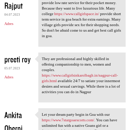
Rajput
provide low rate service for their pocket money.
Because they want to live luxurious life. Many
college
https://www.callgirlspace.in/
provide short
04.07.2023
term service in goa beach for extra earnings. Many
Adres
village girls provide sex for their shopping needs.
So don't be afraid come to us and get best call girls
in goa.
preeti roy
They are professional and highly skilled in
They are professional and
offering companionship to men, women and
05.07.2023
couples.
https://www.callgirlsinkarolbagh.in/nagpur-call-
Adres
girls.html
available 24/7 to satiate your innermost
desires and sexual carvings. While there is a lot of
activities you can do in Nagpur
Ankita
Let your dream party begin in Goa with our
Let your dream party begin in
https://www.7stargoaescorts.com/
. You can have
Oberoi
unlimited fun with a native Goans girl or a