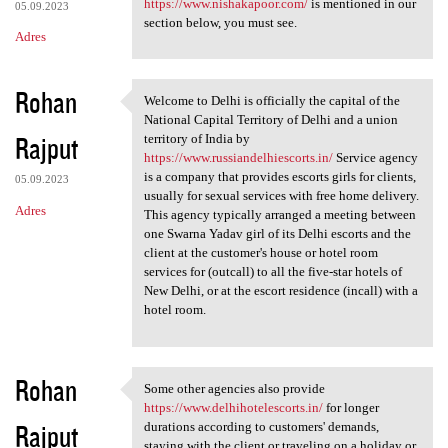
https://www.nishakapoor.com/
is mentioned in our
05.09.2023
section below, you must see.
Adres
Rohan
Welcome to Delhi is officially the capital of the
Welcome to Delhi is
National Capital Territory of Delhi and a union
Rajput
territory of India by
https://www.russiandelhiescorts.in/
Service agency
is a company that provides escorts girls for clients,
05.09.2023
usually for sexual services with free home delivery.
Adres
This agency typically arranged a meeting between
one Swarna Yadav girl of its Delhi escorts and the
client at the customer's house or hotel room
services for (outcall) to all the five-star hotels of
New Delhi, or at the escort residence (incall) with a
hotel room.
Rohan
Some other agencies also provide
Some other agencies also
https://www.delhihotelescorts.in/
for longer
Rajput
durations according to customers' demands,
staying with the client or traveling on a holiday or