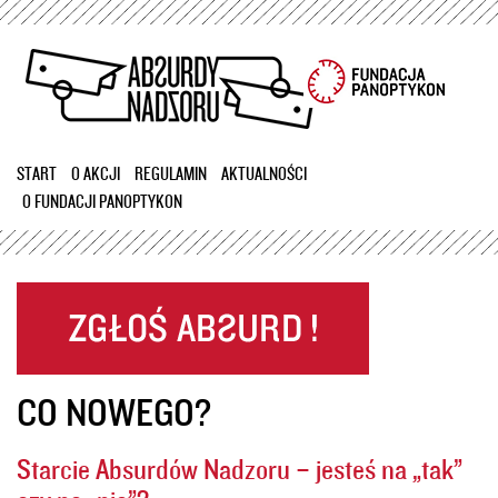
Przejdź
do
treści
START
O AKCJI
REGULAMIN
AKTUALNOŚCI
O FUNDACJI PANOPTYKON
CO NOWEGO?
Starcie Absurdów Nadzoru – jesteś na „tak”