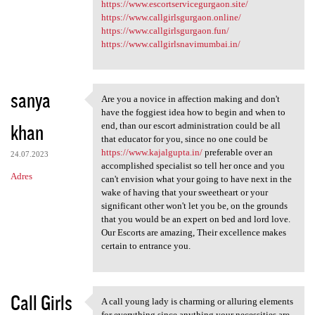
https://www.escortservicegurgaon.site/
https://www.callgirlsgurgaon.online/
https://www.callgirlsgurgaon.fun/
https://www.callgirlsnavimumbai.in/
sanya
Are you a novice in affection making and don't
Are you a novice in affection
have the foggiest idea how to begin and when to
khan
end, than our escort administration could be all
that educator for you, since no one could be
https://www.kajalgupta.in/
preferable over an
24.07.2023
accomplished specialist so tell her once and you
Adres
can't envision what your going to have next in the
wake of having that your sweetheart or your
significant other won't let you be, on the grounds
that you would be an expert on bed and lord love.
Our Escorts are amazing, Their excellence makes
certain to entrance you.
Call Girls
A call young lady is charming or alluring elements
A call young lady is charming
for everything since anything your necessities are