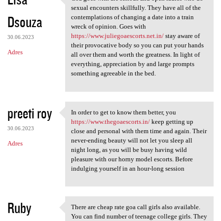
Goa goes with are serious and
o
sexual encounters skillfully. They have all of the
Dsouza
m
contemplations of changing a date into a train
wreck of opinion. Goes with
e
https://www.juliegoaescorts.net.in/
stay aware of
30.06.2023
n
their provocative body so you can put your hands
Adres
all over them and worth the greatness. In light of
t
everything, appreciation by and large prompts
a
something agreeable in the bed.
r
z
preeti roy
In order to get to know them better, you
e
In order to get to know them
https://www.thegoaescorts.in/
keep getting up
30.06.2023
close and personal with them time and again. Their
never-ending beauty will not let you sleep all
Adres
night long, as you will be busy having wild
pleasure with our horny model escorts. Before
indulging yourself in an hour-long session
Ruby
There are cheap rate goa call girls also available.
There are cheap rate goa call
You can find number of teenage college girls. They