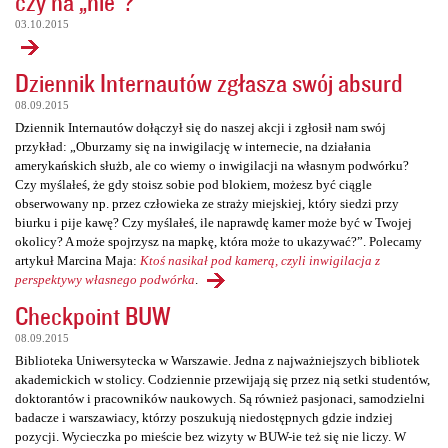
czy na „nie”?
03.10.2015
Dziennik Internautów zgłasza swój absurd
08.09.2015
Dziennik Internautów dołączył się do naszej akcji i zgłosił nam swój
przykład: „Oburzamy się na inwigilację w internecie, na działania
amerykańskich służb, ale co wiemy o inwigilacji na własnym podwórku?
Czy myślałeś, że gdy stoisz sobie pod blokiem, możesz być ciągle
obserwowany np. przez człowieka ze straży miejskiej, który siedzi przy
biurku i pije kawę? Czy myślałeś, ile naprawdę kamer może być w Twojej
okolicy? A może spojrzysz na mapkę, która może to ukazywać?”. Polecamy
artykuł Marcina Maja:
Ktoś nasikał pod kamerą, czyli inwigilacja z
perspektywy własnego podwórka
.
Checkpoint BUW
08.09.2015
Biblioteka Uniwersytecka w Warszawie. Jedna z najważniejszych bibliotek
akademickich w stolicy. Codziennie przewijają się przez nią setki studentów,
doktorantów i pracowników naukowych. Są również pasjonaci, samodzielni
badacze i warszawiacy, którzy poszukują niedostępnych gdzie indziej
pozycji. Wycieczka po mieście bez wizyty w BUW-ie też się nie liczy. W