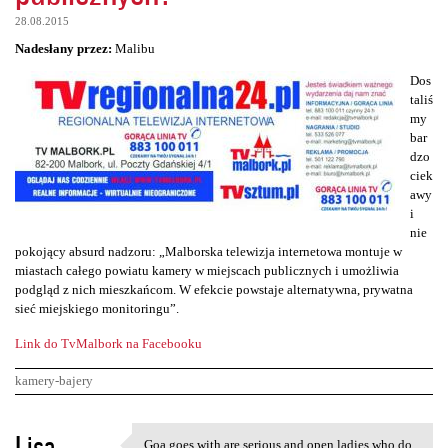
28.08.2015
Nadesłany przez:
Malibu
Dos
taliś
my
bar
dzo
ciek
awy
i
nie
pokojący absurd nadzoru: „Malborska telewizja internetowa montuje w
miastach całego powiatu kamery w miejscach publicznych i umożliwia
podgląd z nich mieszkańcom. W efekcie powstaje alternatywna, prywatna
sieć miejskiego monitoringu”.
Link do TvMalbork na Facebooku
kamery-bajery
K
Lisa
Goa goes with are serious and open ladies who do