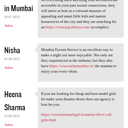
in Mumbai
accessible in your past sexual connections, they
will arrive at here in a colossal measure of
appealing and smart little kids and mature
26.07.2023
housewives of the city and they are searching for
Adres
an
https://www.payalbatra.com/
accomplice.
Nisha
Mumbai Escorts Service is an excellent way to
Mumbai Escorts Service is an
make a night out more enjoyable. Not only are
01.08.2023
they experienced in the industry, but they also
have
https://www.nehamumbai.in/
the stamina to
Adres
enjoy your every whim.
Heena
If you are looking for cheap and best model girls
If you are looking for cheap
for make your disaster desire then our agency is
Sharma
best for you.
https://www.heenasehgal.in/marine-drive-call-
11.08.2023
girls.html
Adres