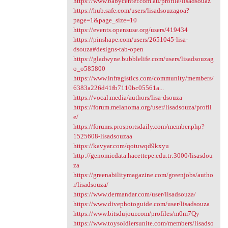
https://www.babycenter.com.au/profile/lisadsouaz
https://hub.safe.com/users/lisadsouzagoa?
page=1&page_size=10
https://events.opensuse.org/users/419434
https://pinshape.com/users/2651045-lisa-
dsouza#designs-tab-open
https://gladwyne.bubblelife.com/users/lisadsouzag
o_o585800
https://www.infragistics.com/community/members/
6383a226d41fb7110bc05561a...
https://vocal.media/authors/lisa-dsouza
https://forum.melanoma.org/user/lisadsouza/profil
e/
https://forums.prosportsdaily.com/member.php?
1525608-lisadsouzaa
https://kavyar.com/qotuwqd9kxyu
http://genomicdata.hacettepe.edu.tr:3000/lisasdou
za
https://greenabilitymagazine.com/greenjobs/autho
r/lisadsouza/
https://www.dermandar.com/user/lisadsouza/
https://www.divephotoguide.com/user/lisadsouza
https://www.bitsdujour.com/profiles/m0m7Qy
https://www.toysoldiersunite.com/members/lisadso