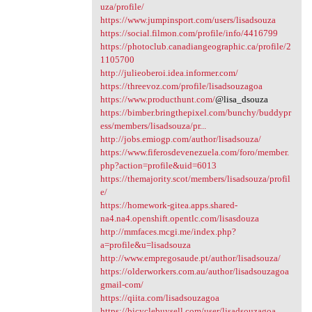
uza/profile/
https://www.jumpinsport.com/users/lisadsouza
https://social.filmon.com/profile/info/4416799
https://photoclub.canadiangeographic.ca/profile/2
1105700
http://julieoberoi.idea.informer.com/
https://threevoz.com/profile/lisadsouzagoa
https://www.producthunt.com/
@lisa_dsouza
https://bimber.bringthepixel.com/bunchy/buddypr
ess/members/lisadsouza/pr...
http://jobs.emiogp.com/author/lisadsouza/
https://www.fiferosdevenezuela.com/foro/member.
php?action=profile&uid=6013
https://themajority.scot/members/lisadsouza/profil
e/
https://homework-gitea.apps.shared-
na4.na4.openshift.opentlc.com/lisasdouza
http://mmfaces.mcgi.me/index.php?
a=profile&u=lisadsouza
http://www.empregosaude.pt/author/lisadsouza/
https://olderworkers.com.au/author/lisadsouzagoa
gmail-com/
https://qiita.com/lisadsouzagoa
https://bicyclebuysell.com/user/lisadsouzagoa