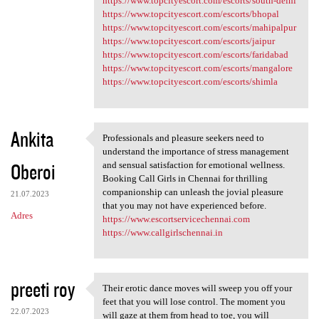
https://www.topcityescort.com/escorts/south-delhi
https://www.topcityescort.com/escorts/bhopal
https://www.topcityescort.com/escorts/mahipalpur
https://www.topcityescort.com/escorts/jaipur
https://www.topcityescort.com/escorts/faridabad
https://www.topcityescort.com/escorts/mangalore
https://www.topcityescort.com/escorts/shimla
Ankita
Professionals and pleasure seekers need to
Professionals and pleasure
understand the importance of stress management
Oberoi
and sensual satisfaction for emotional wellness.
Booking Call Girls in Chennai for thrilling
companionship can unleash the jovial pleasure
21.07.2023
that you may not have experienced before.
Adres
https://www.escortservicechennai.com
https://www.callgirlschennai.in
preeti roy
Their erotic dance moves will sweep you off your
Their erotic dance moves will
feet that you will lose control. The moment you
22.07.2023
will gaze at them from head to toe, you will