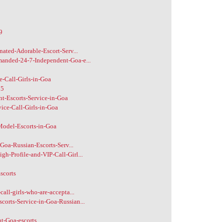
9
ated-Adorable-Escort-Serv...
anded-24-7-Independent-Goa-e...
e-Call-Girls-in-Goa
75
t-Escorts-Service-in-Goa
ice-Call-Girls-in-Goa
Model-Escorts-in-Goa
Goa-Russian-Escorts-Serv...
-Profile-and-VIP-Call-Girl...
scorts
all-girls-who-are-accepta...
orts-Service-in-Goa-Russian...
t-Goa-escorts