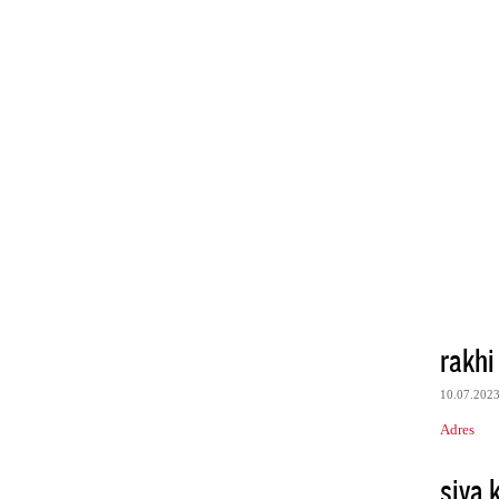
rakhi
10.07.202
Adres
siya k