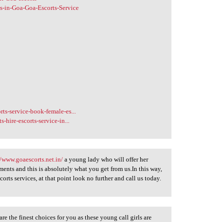
s-in-Goa-Goa-Escorts-Service
ts-service-book-female-es...
hire-escorts-service-in...
//www.goaescorts.net.in/
a young lady who will offer her
ents and this is absolutely what you get from us.In this way,
orts services, at that point look no further and call us today.
e the finest choices for you as these young call girls are