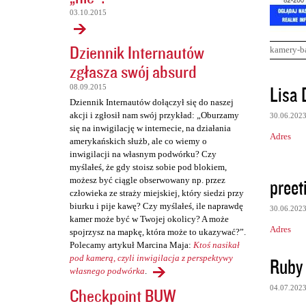
03.10.2015
Dziennik Internautów
kamery-b
zgłasza swój absurd
K
Lisa 
08.09.2015
o
Dziennik Internautów dołączył się do naszej
akcji i zgłosił nam swój przykład: „Oburzamy
30.06.202
m
się na inwigilację w internecie, na działania
Adres
e
amerykańskich służb, ale co wiemy o
inwigilacji na własnym podwórku? Czy
n
myślałeś, że gdy stoisz sobie pod blokiem,
t
preet
możesz być ciągle obserwowany np. przez
człowieka ze straży miejskiej, który siedzi przy
a
biurku i pije kawę? Czy myślałeś, ile naprawdę
30.06.202
r
kamer może być w Twojej okolicy? A może
Adres
spojrzysz na mapkę, która może to ukazywać?”.
z
Polecamy artykuł Marcina Maja:
Ktoś nasikał
e
pod kamerą, czyli inwigilacja z perspektywy
Ruby 
własnego podwórka
.
04.07.202
Checkpoint BUW