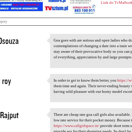
Link do TvMalbork
ajery
Dsouza
Goa goes with are serious and open ladies who do 
Goa goes with are serious and
contemplations of changing a date into a train w
3
stay aware of their provocative body so you can p
of everything, appreciation by and large prompts
i roy
In order to get to know them better, you
https://
In order to get to know them
them time and again. Their never-ending beauty wi
3
having wild pleasure with our horny model escort
Rajput
There are cheap rate goa call girls also availabl
There are cheap rate goa call
low rate service for their pocket money. Because 
3
https://www.callgirlspace.in/
provide short term s
provide sex for their shopping needs. So don't be 