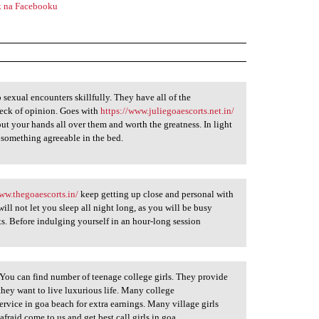
 na Facebooku
sexual encounters skillfully. They have all of the
reck of opinion. Goes with
https://www.juliegoaescorts.net.in/
ut your hands all over them and worth the greatness. In light
 something agreeable in the bed.
www.thegoaescorts.in/
keep getting up close and personal with
ll not let you sleep all night long, as you will be busy
s. Before indulging yourself in an hour-long session
e. You can find number of teenage college girls. They provide
they want to live luxurious life. Many college
ervice in goa beach for extra earnings. Many village girls
afraid come to us and get best call girls in goa.