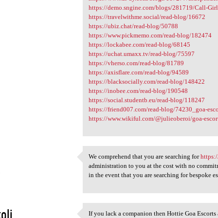
https://demo.sngine.com/blogs/281719/Call-Girl
https://travelwithme.social/read-blog/16672
https://ubiz.chat/read-blog/50788
https://www.pickmemo.com/read-blog/182474
https://lockabee.com/read-blog/68145
https://uchat.umaxx.tv/read-blog/75597
https://vherso.com/read-blog/81789
https://axisflare.com/read-blog/94589
https://blacksocially.com/read-blog/148422
https://inobee.com/read-blog/190548
https://social.studentb.eu/read-blog/118247
https://friend007.com/read-blog/74230_goa-escor
https://www.wikiful.com/@julieoberoi/goa-escorts-
We comprehend that you are searching for
https:
We comprehend that you are
administration to you at the cost with no commitm
3
in the event that you are searching for bespoke esc
oli
If you lack a companion then Hottie Goa Escorts ar