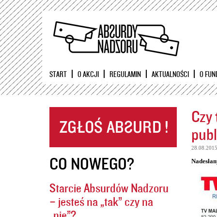
START
O AKCJI
REGULAMIN
AKTUALNOŚCI
O FUN
Czy 
publ
28.08.201
CO NOWEGO?
Nadesłan
Starcie Absurdów Nadzoru
– jesteś na „tak” czy na
„nie”?