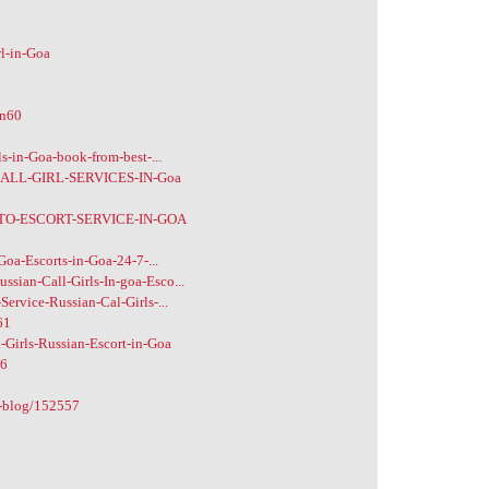
rl-in-Goa
an60
s-in-Goa-book-from-best-...
/CALL-GIRL-SERVICES-IN-Goa
E-TO-ESCORT-SERVICE-IN-GOA
Goa-Escorts-in-Goa-24-7-...
sian-Call-Girls-In-goa-Esco...
ervice-Russian-Cal-Girls-...
61
-Girls-Russian-Escort-in-Goa
06
d-blog/152557