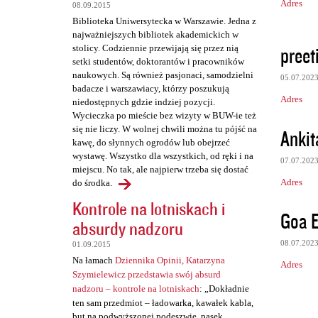
Adres
08.09.2015
Biblioteka Uniwersytecka w Warszawie. Jedna z
najważniejszych bibliotek akademickich w
preet
stolicy. Codziennie przewijają się przez nią
setki studentów, doktorantów i pracowników
naukowych. Są również pasjonaci, samodzielni
05.07.202
badacze i warszawiacy, którzy poszukują
Adres
niedostępnych gdzie indziej pozycji.
Wycieczka po mieście bez wizyty w BUW-ie też
się nie liczy. W wolnej chwili można tu pójść na
Ankit
kawę, do słynnych ogrodów lub obejrzeć
wystawę. Wszystko dla wszystkich, od ręki i na
07.07.202
miejscu. No tak, ale najpierw trzeba się dostać
Adres
do środka.
Kontrole na lotniskach i
Goa E
absurdy nadzoru
08.07.202
01.09.2015
Na łamach
Dziennika Opinii, Katarzyna
Adres
Szymielewicz przedstawia swój absurd
nadzoru – kontrole na lotniskach
: „Dokładnie
ten sam przedmiot – ładowarka, kawałek kabla,
but na podwyższonej podeszwie, pasek,