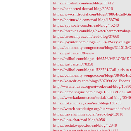
https://afroshub.com/read-blog/35412
https://connected.tk/read-blog/30826
https://www.shtfsocial.com/blogs/79864/Call-Gi
https://ontimewld.com/read-blog/158796
https://app.socie.com.br/read-blog/45243
https://threevoz.com/blog/owner/harpreetmahaj
https://tweecampus.com/read-blog/37669
https://joyrulez.com/blogs/263949/Sexy-call-girl
https://community.wongcw.com/blogs/311513
https://justpaste.it/9ysww
https://rollbol.com/blogs/1466556/WELCOM
https://justpaste.it/70358
https://rollbol.com/blogs/1522721/Call-girls-in-
https://community.wongcw.com/blogs/384654/Rus
https://www.dr-ay.com/blogs/59709/Goa-Escorts-S
http://www.renexus.org/network/read-blog/1539
https://demo.sngine.com/blogs/189083/Goa-Call
https://www.katkoute.com/social/read-blog/654
https://tokemonkey.com/read-blog/130756
https://www.b-webdesign.org/dir-wowonder/rea
https://travelwithme.social/read-blog/12010
https://ubiz.chat/read-blog/40561
https://social.wepoc.io/read-blog/42348
https://www.owink.com/read-blog/31122