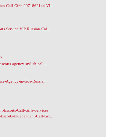
an-Call-Girls-9971862144-VI...
ts-Service-VIP-Russian-Cal...
92
orts-agency-stylish-call-...
vice-Agency-in-Goa-Russian...
t-Escorts-Call-Girls-Services
scorts-Independent-Call-Gir...
4