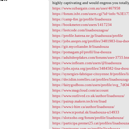
If you lack a companion then
highly captivating and would engross you totally
3
https://www.ozbargain.com.au/user/467958
https://forum.ixbt.com/users.cgi?id=info:%3E1
https://camp-fire.jp/profile/lisadsouza
https://bookmeter.com/users/1417234
https://leetcode.com/lisadsouzagoa/
https://profile.hatena.ne.jp/lisadsouza/profile
https://jobs.asoprs.org/profiles/3481983-lisa-ds
https://git.myceliandre.fr/lisasdouza
https://pomagam.pl/profil/lisa-dsouza
https://adultdeepfakes.com/forums/user-3755.ht
https://www.inflearn.com/users/@lisadsouza
https://jobs.njota.org/profiles/3484582-lisa-dso
https://synergies-fabrique-citoyenne.fr/profiles/l
https://decidim.torrelles.cat/profiles/lisadsouzag
https://fairygodboss.com/users/profile/svg_7dO
https://www.magcloud.com/account
https://www.outlived.co.uk/author/lisadsouza/
https://pairup.makers.tech/en/lisad
https://www.i-hire.ca/author/lisadsouza/
https://www.rcportal.sk/lisadsouza-u14933
https://slotxoho.org/forum/profile/lisadsouza/
https://participa.premet25.cat/profiles/lisadsouz
https://pestpages.com.au/profile/lisadsouza