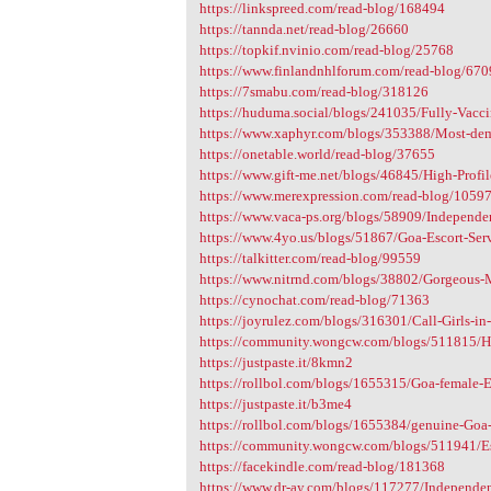
https://linkspreed.com/read-blog/168494
https://tannda.net/read-blog/26660
https://topkif.nvinio.com/read-blog/25768
https://www.finlandnhlforum.com/read-blog/670
https://7smabu.com/read-blog/318126
https://huduma.social/blogs/241035/Fully-Vaccin
https://www.xaphyr.com/blogs/353388/Most-dem
https://onetable.world/read-blog/37655
https://www.gift-me.net/blogs/46845/High-Profil
https://www.merexpression.com/read-blog/1059
https://www.vaca-ps.org/blogs/58909/Independen
https://www.4yo.us/blogs/51867/Goa-Escort-Serv
https://talkitter.com/read-blog/99559
https://www.nitrnd.com/blogs/38802/Gorgeous-
https://cynochat.com/read-blog/71363
https://joyrulez.com/blogs/316301/Call-Girls-in-
https://community.wongcw.com/blogs/511815/High
https://justpaste.it/8kmn2
https://rollbol.com/blogs/1655315/Goa-female-E
https://justpaste.it/b3me4
https://rollbol.com/blogs/1655384/genuine-Goa-c
https://community.wongcw.com/blogs/511941/Esc
https://facekindle.com/read-blog/181368
https://www.dr-ay.com/blogs/117277/Independen