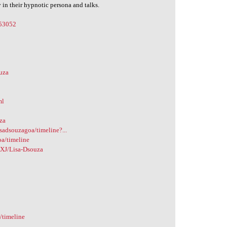
 in their hypnotic persona and talks.
753052
ouza
ml
uza
isadsouzagoa/timeline?...
oa/timeline
4XJ/Lisa-Dsouza
a/timeline