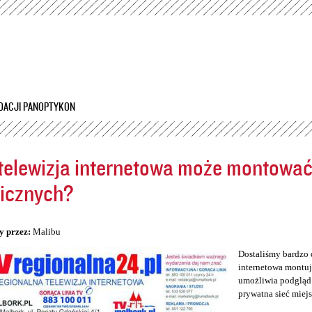
Przejdź
do
treści
DACJI PANOPTYKON
telewizja internetowa może montowa
icznych?
5
y przez:
Malibu
Dostaliśmy bardzo 
internetowa montuj
umożliwia podgląd 
prywatna sieć miej