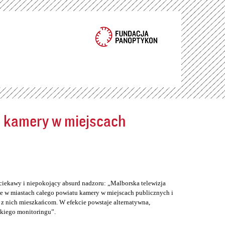
ć kamery w miejscach
ciekawy i niepokojący absurd nadzoru: „Malborska telewizja
e w miastach całego powiatu kamery w miejscach publicznych i
z nich mieszkańcom. W efekcie powstaje alternatywna,
skiego monitoringu”.