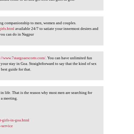
ering companionship to men, women and couples.
irls.html
available 24/7 to satiate your innermost desires and
s you can do in Nagpur
://www.7stargoaescorts.com/
. You can have unlimited fun
g your stay in Goa. Straightforward to say that the kind of sex
best guide for that.
r in life. That is the reason why most men are searching for
r a meeting.
-girls-in-goa.html
-service