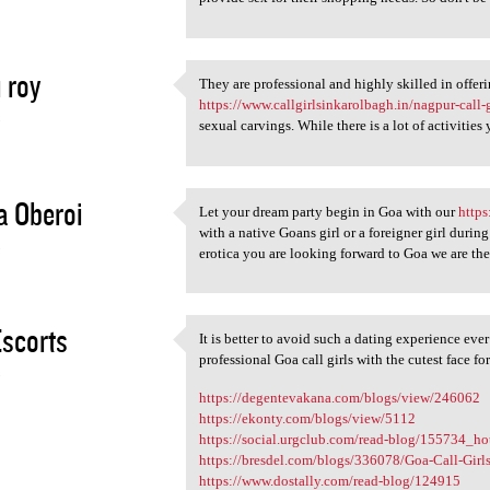
i roy
They are professional and highly skilled in off
They are professional and
https://www.callgirlsinkarolbagh.in/nagpur-call-g
3
sexual carvings. While there is a lot of activitie
a Oberoi
Let your dream party begin in Goa with our
https
Let your dream party begin in
with a native Goans girl or a foreigner girl durin
3
erotica you are looking forward to Goa we are the 
scorts
It is better to avoid such a dating experience eve
It is better to avoid such a
professional Goa call girls with the cutest face fo
3
https://degentevakana.com/blogs/view/246062
https://ekonty.com/blogs/view/5112
https://social.urgclub.com/read-blog/155734_hot
https://bresdel.com/blogs/336078/Goa-Call-Girls
https://www.dostally.com/read-blog/124915