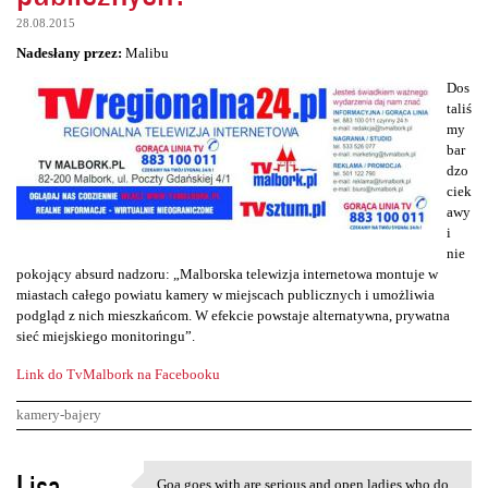
28.08.2015
Nadesłany przez:
Malibu
Dos
taliś
my
bar
dzo
ciek
awy
i
nie
pokojący absurd nadzoru: „Malborska telewizja internetowa montuje w
miastach całego powiatu kamery w miejscach publicznych i umożliwia
podgląd z nich mieszkańcom. W efekcie powstaje alternatywna, prywatna
sieć miejskiego monitoringu”.
Link do TvMalbork na Facebooku
kamery-bajery
K
Lisa
Goa goes with are serious and open ladies who do