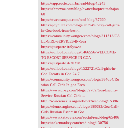
https://app.socie.com.br/read-blog/45243
https://threevoz.com/blog/owner/harpreetmahajan
60
https://tweecampus.com/read-blog/37669
https://joyrulez.com/blogs/263949/Sexy-call-girls-
in-Goa-book-from-best-...
https://community.wongcw.com/blogs/311513/CA
LL-GIRL-SERVICES-IN-Goa
https://justpaste.it/9ysww
https://rollbol.com/blogs/1466556/WELCOME-
TO-ESCORT-SERVICE-IN-GOA
https://justpaste.it/70358
https://rollbol.com/blogs/1522721/Call-girls-in-
Goa-Escorts-in-Goa-24-7-...
https://community.wongcw.com/blogs/384654/Ru
ssian-Call-Girls-In-goa-Esco...
https://www.dr-ay.com/blogs/59709/Goa-Escorts-
Service-Russian-Cal-Girls-...
http://www.renexus.org/network/read-blog/153961
https://demo.sngine.com/blogs/189083/Goa-Call-
Girls-Russian-Escort-in-Goa
https://www.katkoute.com/social/read-blog/65406
https://tokemonkey.com/read-blog/130756