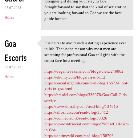
foreigner girl during your stay in Goa.
Straightforward to say that the kind of sex erotica
07.07.2023
you are looking forward to Goa we are the best
Adres
guide for that.
Goa
It is better to avoid such a dating experience ever
It is better to avoid such a
in life. That is the reason why most men are
Escorts
searching for professional Goa call girls with the
cutest face for a meeting.
08.07.2023
https://degentevakana.com/blogs/view/246062
Adres
https://ekonty.com/blogs/view/5112
https://social.urgclub.com/read-blog/155734_hot-
girls-in-goa.html
https://bresdel.com/blogs/336078/Goa-Call-Girls-
service
https://www.dostally.com/read-blog/124915
https://afroshub.com/read-blog/35412
https://connected.tk/read-blog/30826
https://www.shtfsocial.com/blogs/79864/Call-Girl-
in-Goa
https://ontimewld.com/read-blog/158796