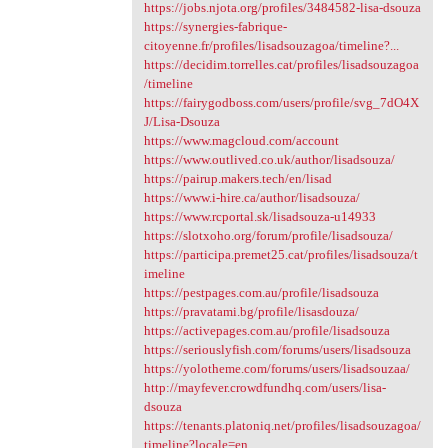
https://jobs.njota.org/profiles/3484582-lisa-dsouza
https://synergies-fabrique-
citoyenne.fr/profiles/lisadsouzagoa/timeline?...
https://decidim.torrelles.cat/profiles/lisadsouzagoa
/timeline
https://fairygodboss.com/users/profile/svg_7dO4X
J/Lisa-Dsouza
https://www.magcloud.com/account
https://www.outlived.co.uk/author/lisadsouza/
https://pairup.makers.tech/en/lisad
https://www.i-hire.ca/author/lisadsouza/
https://www.rcportal.sk/lisadsouza-u14933
https://slotxoho.org/forum/profile/lisadsouza/
https://participa.premet25.cat/profiles/lisadsouza/t
imeline
https://pestpages.com.au/profile/lisadsouza
https://pravatami.bg/profile/lisasdouza/
https://activepages.com.au/profile/lisadsouza
https://seriouslyfish.com/forums/users/lisadsouza
https://yolotheme.com/forums/users/lisadsouzaa/
http://mayfever.crowdfundhq.com/users/lisa-
dsouza
https://tenants.platoniq.net/profiles/lisadsouzagoa/
timeline?locale=en