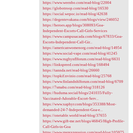
https://www.weenbo.com/read-blog/22004
https://globotroop.com/read-blog/16530
https://social.wepoc.io/read-blog/42638
https://degentevakana.com/blogs/view/246052
https://heroes.app/blogs/308093/Goa-
Independent-Escorts-Call-Girls-Services
https://www.campusacada.com/blogs/67833/Goa-
Escorts-Independent-Call-Gir...
https://americanwomenorg.com/read-blog/14954
https://www.social-vape.com/read-blog/41245
https://www.rugbynflforum.com/read-blog/6631
https://linkspreed.com/read-blog/168494
https://tannda.net/read-blog/26660
https://topkif.nvinio.com/read-blog/25768
https://www.finlandnhlforum.com/read-blog/6709
https://7smabu.com/read-blog/318126
https://huduma.social/blogs/241035/Fully-
Vaccinated-Adorable-Escort-Serv...
https://www.xaphyr.com/blogs/353388/Most-
demanded-24-7-Independent-Goa-e...
https://onetable.world/read-blog/37655
https://www.gift-me.net/blogs/46845/High-Profile-
Call-Girls-in-Goa
https://www.merexpression.com/read-blog/105975