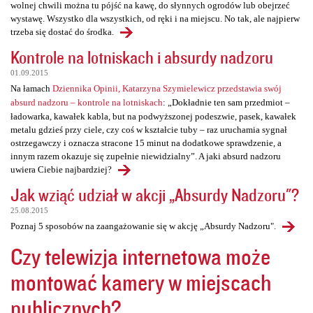
wolnej chwili można tu pójść na kawę, do słynnych ogrodów lub obejrzeć
wystawę. Wszystko dla wszystkich, od ręki i na miejscu. No tak, ale najpierw
trzeba się dostać do środka.
Kontrole na lotniskach i absurdy nadzoru
01.09.2015
Na łamach
Dziennika Opinii, Katarzyna Szymielewicz przedstawia swój
absurd nadzoru – kontrole na lotniskach
: „Dokładnie ten sam przedmiot –
ładowarka, kawałek kabla, but na podwyższonej podeszwie, pasek, kawałek
metalu gdzieś przy ciele, czy coś w kształcie tuby – raz uruchamia sygnał
ostrzegawczy i oznacza stracone 15 minut na dodatkowe sprawdzenie, a
innym razem okazuje się zupełnie niewidzialny”. A jaki absurd nadzoru
uwiera Ciebie najbardziej?
Jak wziąć udział w akcji „Absurdy Nadzoru"?
25.08.2015
Poznaj 5 sposobów na zaangażowanie się w akcję „Absurdy Nadzoru".
Czy telewizja internetowa może
montować kamery w miejscach
publicznych?