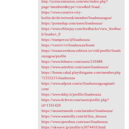
http://sciencemission.com/site/index.php?
page=members&type=view&id=lisad...
https://www.creative-city-
berlin.de/de/network/member/lisadsouzagoa/
https://pornedup.com/users/lisadsouza/
https://www.ebluejay.com/feedbacks/view_feedbac
k/lisadsci_0
https://tramper.nz/@lisadsouza
https://veer.tv/vr/lisadsouza/home
https://rozanceenkora.editorx.io/vidi/profile/lisads
ouzagoa/profile
https://www.bibrave.com/users/210488
https://www.astrobin.com/users/lisadsouza/
https://forum.cabal.playthisgame.com/member.php
?1553215-lisadsouza
https://www.adpost.com/u/lisadsouzagoagmail-
com/
https://www.dday.it/profilo/lisadsouza
https://www.dcfever.com/users/profile.php?
id=1161420
https://answersmode.com/member/lisadsouza/
https://www.wantedly.com/id/lisa_dsouza
https://www.speedrun.com/user/lisadsouza
https://okwave.jp/profile/u3074410.html