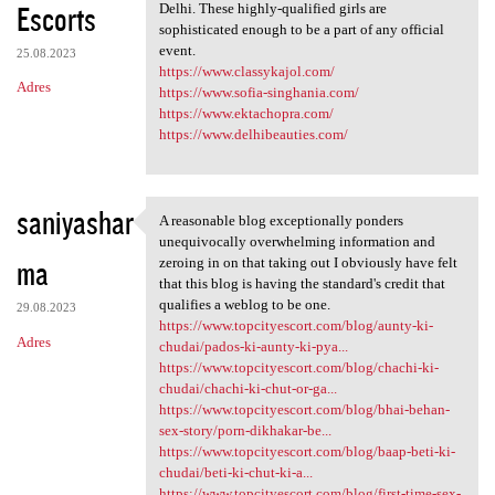
Escorts
Delhi. These highly-qualified girls are
sophisticated enough to be a part of any official
event.
25.08.2023
https://www.classykajol.com/
Adres
https://www.sofia-singhania.com/
https://www.ektachopra.com/
https://www.delhibeauties.com/
saniyashar
A reasonable blog exceptionally ponders
A reasonable blog
unequivocally overwhelming information and
ma
zeroing in on that taking out I obviously have felt
that this blog is having the standard's credit that
qualifies a weblog to be one.
29.08.2023
https://www.topcityescort.com/blog/aunty-ki-
Adres
chudai/pados-ki-aunty-ki-pya...
https://www.topcityescort.com/blog/chachi-ki-
chudai/chachi-ki-chut-or-ga...
https://www.topcityescort.com/blog/bhai-behan-
sex-story/porn-dikhakar-be...
https://www.topcityescort.com/blog/baap-beti-ki-
chudai/beti-ki-chut-ki-a...
https://www.topcityescort.com/blog/first-time-sex-