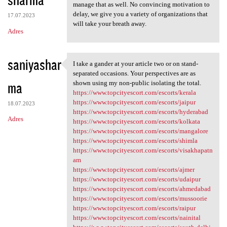
manage that as well. No convincing motivation to
delay, we give you a variety of organizations that
17.07.2023
will take your breath away.
Adres
saniyashar
I take a gander at your article two or on stand-
I take a gander at your
separated occasions. Your perspectives are as
ma
shown using my non-public isolating the total.
https://www.topcityescort.com/escorts/kerala
https://www.topcityescort.com/escorts/jaipur
18.07.2023
https://www.topcityescort.com/escorts/hyderabad
Adres
https://www.topcityescort.com/escorts/kolkata
https://www.topcityescort.com/escorts/mangalore
https://www.topcityescort.com/escorts/shimla
https://www.topcityescort.com/escorts/visakhapatn
am
https://www.topcityescort.com/escorts/ajmer
https://www.topcityescort.com/escorts/udaipur
https://www.topcityescort.com/escorts/ahmedabad
https://www.topcityescort.com/escorts/mussoorie
https://www.topcityescort.com/escorts/raipur
https://www.topcityescort.com/escorts/nainital