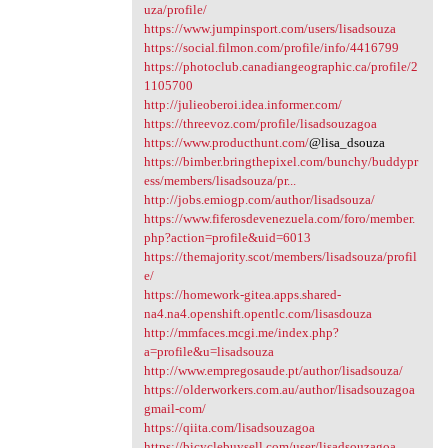
uza/profile/
https://www.jumpinsport.com/users/lisadsouza
https://social.filmon.com/profile/info/4416799
https://photoclub.canadiangeographic.ca/profile/2
1105700
http://julieoberoi.idea.informer.com/
https://threevoz.com/profile/lisadsouzagoa
https://www.producthunt.com/
@lisa_dsouza
https://bimber.bringthepixel.com/bunchy/buddypr
ess/members/lisadsouza/pr...
http://jobs.emiogp.com/author/lisadsouza/
https://www.fiferosdevenezuela.com/foro/member.
php?action=profile&uid=6013
https://themajority.scot/members/lisadsouza/profil
e/
https://homework-gitea.apps.shared-
na4.na4.openshift.opentlc.com/lisasdouza
http://mmfaces.mcgi.me/index.php?
a=profile&u=lisadsouza
http://www.empregosaude.pt/author/lisadsouza/
https://olderworkers.com.au/author/lisadsouzagoa
gmail-com/
https://qiita.com/lisadsouzagoa
https://bicyclebuysell.com/user/lisadsouzagoa