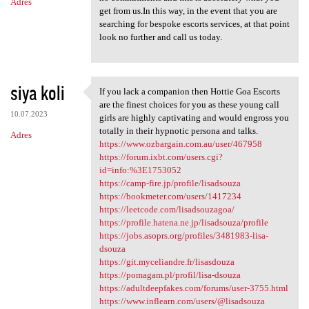
Adres
get from us.In this way, in the event that you are
searching for bespoke escorts services, at that point
look no further and call us today.
siya koli
If you lack a companion then Hottie Goa Escorts
If you lack a companion then
are the finest choices for you as these young call
10.07.2023
girls are highly captivating and would engross you
totally in their hypnotic persona and talks.
Adres
https://www.ozbargain.com.au/user/467958
https://forum.ixbt.com/users.cgi?
id=info:%3E1753052
https://camp-fire.jp/profile/lisadsouza
https://bookmeter.com/users/1417234
https://leetcode.com/lisadsouzagoa/
https://profile.hatena.ne.jp/lisadsouza/profile
https://jobs.asoprs.org/profiles/3481983-lisa-
dsouza
https://git.myceliandre.fr/lisasdouza
https://pomagam.pl/profil/lisa-dsouza
https://adultdeepfakes.com/forums/user-3755.html
https://www.inflearn.com/users/@lisadsouza