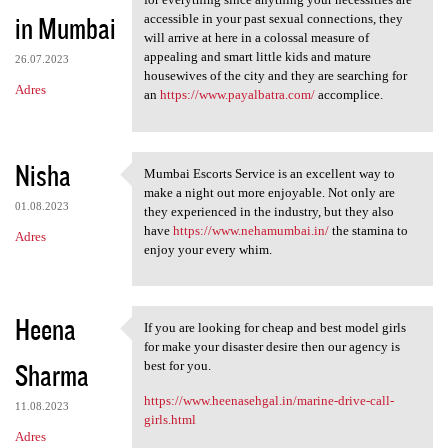
in Mumbai
accessible in your past sexual connections, they
will arrive at here in a colossal measure of
appealing and smart little kids and mature
26.07.2023
housewives of the city and they are searching for
Adres
an
https://www.payalbatra.com/
accomplice.
Nisha
Mumbai Escorts Service is an excellent way to
Mumbai Escorts Service is an
make a night out more enjoyable. Not only are
01.08.2023
they experienced in the industry, but they also
have
https://www.nehamumbai.in/
the stamina to
Adres
enjoy your every whim.
Heena
If you are looking for cheap and best model girls
If you are looking for cheap
for make your disaster desire then our agency is
Sharma
best for you.
https://www.heenasehgal.in/marine-drive-call-
11.08.2023
girls.html
Adres