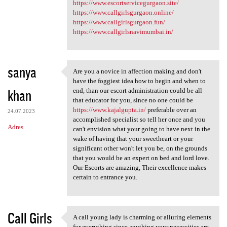
https://www.escortservicegurgaon.site/
https://www.callgirlsgurgaon.online/
https://www.callgirlsgurgaon.fun/
https://www.callgirlsnavimumbai.in/
sanya
Are you a novice in affection making and don't
Are you a novice in affection
have the foggiest idea how to begin and when to
khan
end, than our escort administration could be all
that educator for you, since no one could be
https://www.kajalgupta.in/
preferable over an
24.07.2023
accomplished specialist so tell her once and you
Adres
can't envision what your going to have next in the
wake of having that your sweetheart or your
significant other won't let you be, on the grounds
that you would be an expert on bed and lord love.
Our Escorts are amazing, Their excellence makes
certain to entrance you.
Call Girls
A call young lady is charming or alluring elements
A call young lady is charming
for everything since anything your necessities are