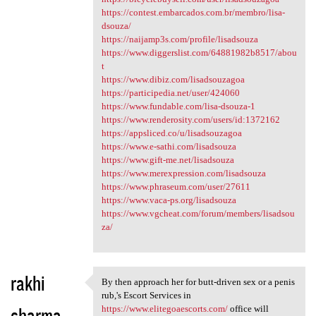
https://contest.embarcados.com.br/membro/lisa-
dsouza/
https://naijamp3s.com/profile/lisadsouza
https://www.diggerslist.com/64881982b8517/abou
t
https://www.dibiz.com/lisadsouzagoa
https://participedia.net/user/424060
https://www.fundable.com/lisa-dsouza-1
https://www.renderosity.com/users/id:1372162
https://appsliced.co/u/lisadsouzagoa
https://www.e-sathi.com/lisadsouza
https://www.gift-me.net/lisadsouza
https://www.merexpression.com/lisadsouza
https://www.phraseum.com/user/27611
https://www.vaca-ps.org/lisadsouza
https://www.vgcheat.com/forum/members/lisadsou
za/
rakhi
By then approach her for butt-driven sex or a penis
By then approach her for butt
rub,'s Escort Services in
sharma
https://www.elitegoaescorts.com/
office will