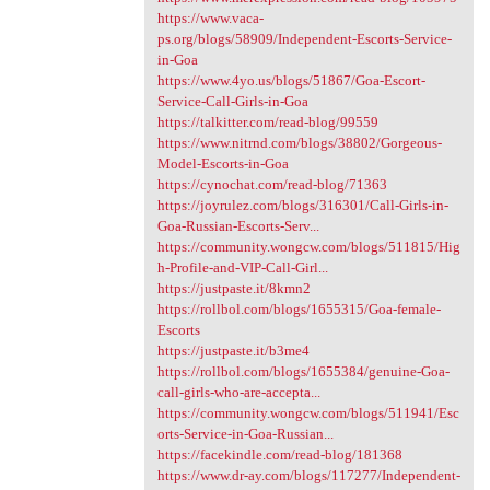
https://www.vaca-
ps.org/blogs/58909/Independent-Escorts-Service-
in-Goa
https://www.4yo.us/blogs/51867/Goa-Escort-
Service-Call-Girls-in-Goa
https://talkitter.com/read-blog/99559
https://www.nitrnd.com/blogs/38802/Gorgeous-
Model-Escorts-in-Goa
https://cynochat.com/read-blog/71363
https://joyrulez.com/blogs/316301/Call-Girls-in-
Goa-Russian-Escorts-Serv...
https://community.wongcw.com/blogs/511815/Hig
h-Profile-and-VIP-Call-Girl...
https://justpaste.it/8kmn2
https://rollbol.com/blogs/1655315/Goa-female-
Escorts
https://justpaste.it/b3me4
https://rollbol.com/blogs/1655384/genuine-Goa-
call-girls-who-are-accepta...
https://community.wongcw.com/blogs/511941/Esc
orts-Service-in-Goa-Russian...
https://facekindle.com/read-blog/181368
https://www.dr-ay.com/blogs/117277/Independent-