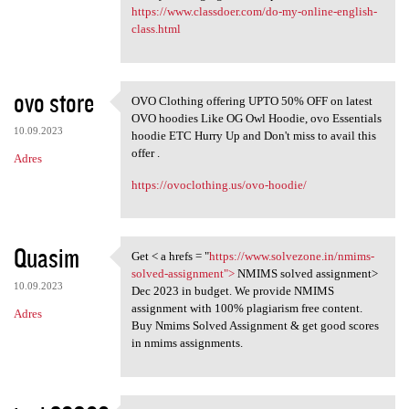
https://www.classdoer.com/do-my-online-english-
class.html
ovo store
OVO Clothing offering UPTO 50% OFF on latest
OVO Clothing offering UPTO 50
OVO hoodies Like OG Owl Hoodie, ovo Essentials
10.09.2023
hoodie ETC Hurry Up and Don't miss to avail this
offer .
Adres
https://ovoclothing.us/ovo-hoodie/
Quasim
Get < a hrefs = "
https://www.solvezone.in/nmims-
Get < a hrefs = "https://www
solved-assignment">
NMIMS solved assignment>
10.09.2023
Dec 2023 in budget. We provide NMIMS
assignment with 100% plagiarism free content.
Adres
Buy Nmims Solved Assignment & get good scores
in nmims assignments.