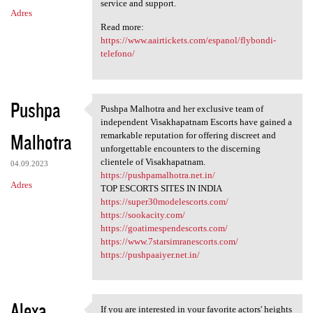
service and support.
Adres
Read more:
https://www.aairtickets.com/espanol/flybondi-
telefono/
Pushpa
Pushpa Malhotra and her exclusive team of
Pushpa Malhotra and her
independent Visakhapatnam Escorts have gained a
Malhotra
remarkable reputation for offering discreet and
unforgettable encounters to the discerning
clientele of Visakhapatnam.
04.09.2023
https://pushpamalhotra.net.in/
Adres
TOP ESCORTS SITES IN INDIA
https://super30modelescorts.com/
https://sookacity.com/
https://goatimespendescorts.com/
https://www.7starsimranescorts.com/
https://pushpaaiyer.net.in/
Alexa
If you are interested in your favorite actors' heights