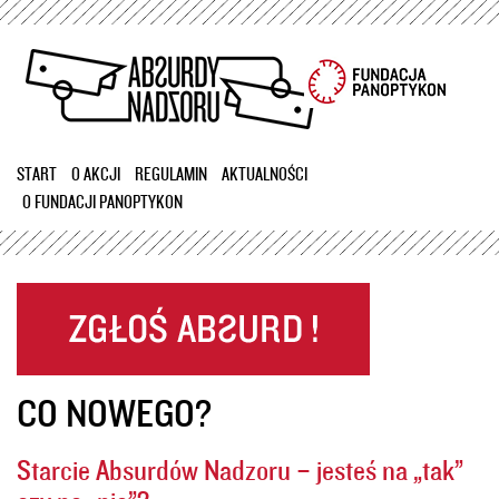
Przejdź
do
treści
START
O AKCJI
REGULAMIN
AKTUALNOŚCI
O FUNDACJI PANOPTYKON
CO NOWEGO?
Starcie Absurdów Nadzoru – jesteś na „tak”