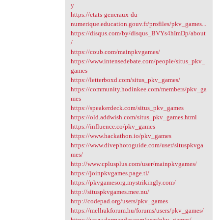
y
https://etats-generaux-du-
numerique.education.gouv.fr/profiles/pkv_games...
https://disqus.com/by/disqus_BVYs4hImDp/about
/
https://coub.com/mainpkvgames/
https://www.intensedebate.com/people/situs_pkv_
games
https://letterboxd.com/situs_pkv_games/
https://community.hodinkee.com/members/pkv_ga
mes
https://speakerdeck.com/situs_pkv_games
https://old.addwish.com/situs_pkv_games.html
https://influence.co/pkv_games
https://www.hackathon.io/pkv_games
https://www.divephotoguide.com/user/situspkvga
mes/
http://www.cplusplus.com/user/mainpkvgames/
https://joinpkvgames.page.tl/
https://pkvgamesorg.mystrikingly.com/
http://situspkvgames.mee.nu/
http://codepad.org/users/pkv_games
https://mellrakforum.hu/forums/users/pkv_games/
https://www.dermandar.com/user/pkv_games/