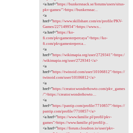
<a href="
https://bunkersnack.se/forums/users/situs-
pkv-games/">https://bunkersnac...
<a
href="
https://www.skillshare.com/en/profile/PKV-
Games/227149954">https://www.s...
<a href="
https://ko-
fi.com/pkvgamesterpercaya">https://ko-
fi.com/pkvgamesterperca...
<a
href="
https://wikimapia.org/user/2729341">https:/
/wikimapia.org/user/2729341</a>
<a
href="
https://twinoid.com/user/10106812">https://
twinoid.com/user/10106812</a>
<a
href="
https://creator.wonderhowto.com/pkv_games
/">https://creator.wonderhowto....
<a
href="
https://pantip.com/profile/7710857">https://
pantip.com/profile/7710857</a>
<a href="
https://www.familie.pl/profil/pkv-
games">https://www.familie.pl/profil/p...
<a href="
https://forum.cloudron.io/user/pkv-