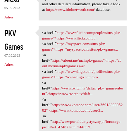
If you are interested in your
and other detailed information, please take a look
05.09.2023
at
https://www.idolnetworth.com/
database.
Adres
PKV
<a href="
https://www.flickr.com/people/situs-pkv-
<a href="https://www.flickr
games/">https://www.flickr.com/p...
Games
<a href="
https://myspace.com/situs-pkv-
games">https://myspace.com/situs-pkv-games...
<a
07.09.2023
href="
https://about.me/mainpkvgames">https://ab
Adres
out.me/mainpkvgames</a>
<a href="
https://www.diigo.com/profile/situs-pkv-
games">https://www.diigo.com/pro...
<a
href="
https://www.twitch.tv/daftar_pkv_games/abo
ut">https://www.twitch.tv/daft...
<a
href="
https://www.komoot.com/user/36918890052
02">https://www.komoot.com/user/3...
<a
href="
http://www.portaldentystyczny.pl/forum/go:
profil/art142487.html">http://...