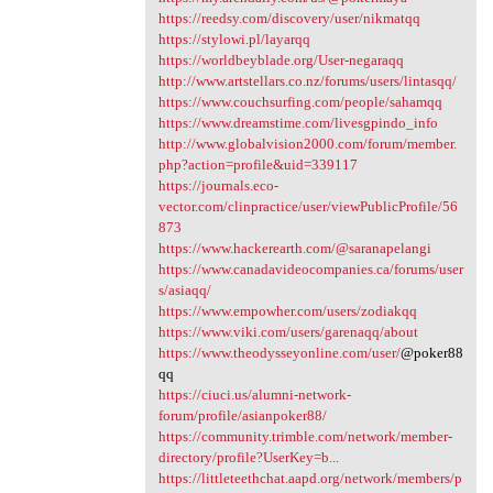
https://reedsy.com/discovery/user/nikmatqq
https://stylowi.pl/layarqq
https://worldbeyblade.org/User-negaraqq
http://www.artstellars.co.nz/forums/users/lintasqq/
https://www.couchsurfing.com/people/sahamqq
https://www.dreamstime.com/livesgpindo_info
http://www.globalvision2000.com/forum/member.
php?action=profile&uid=339117
https://journals.eco-
vector.com/clinpractice/user/viewPublicProfile/56
873
https://www.hackerearth.com/@saranapelangi
https://www.canadavideocompanies.ca/forums/user
s/asiaqq/
https://www.empowher.com/users/zodiakqq
https://www.viki.com/users/garenaqq/about
https://www.theodysseyonline.com/user/
@poker88
qq
https://ciuci.us/alumni-network-
forum/profile/asianpoker88/
https://community.trimble.com/network/member-
directory/profile?UserKey=b...
https://littleteethchat.aapd.org/network/members/p