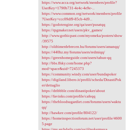
https://www.acca.org/network/members/profile?
UserKey=1790b731-4e4c-4e9e-...
https://www.common.org/network/members/profile
?UserKey=ccc09df9-85cb-4d9...
https://godotengine.org/qa/user/pusatqq
https://rpgmaker.net/users/pkv_games/
http://www.gothicpast.com/myomeka/posters/show
/39575
http://oldtimerdebrecen.hu/forums/users/amanqq/
https://440hz.my/forums/users/redmiqq/
https://greenhomeguide.com/users/tahun-qq
http://bbs.ffsky.com/home.php?
mod=space&uid=7245373
https://community.windy.com/user/bundapoker
https://digiland.libero.it/profili/scheda/DinastiPok
er/dettaglio
https://dribbble.com/dinastipoker/about
https://favinks.com/profile/cafeqq
https://thebloodsugardiet.com/forums/users/waktu
qq/
http://hawkee.com/profile/804122/
https://homeinspectionforum.net/user/profile/4600
5.page
https://my.archdaily.com/us/@pokermaya