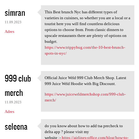
simran
This Best brunch Nyc has different types of
This Best brunch Nyc has
varieties in cuisines, so whether you are a local or a
11.09.2023
tourist here you will find countless delicious
options to choose from. From classic dinners to
Adres
upscale restaurants there are plenty of options on
budget.
https://www.trippybug.com/the-10-best-brunch-
spots-in-nyc/
999 club
Official Juice Wrld 999 Club Merch Shop. Latest
Official Juice Wrld 999 Club
999 Juice Wrld Hoodie with Big Discount.
merch
https://www.juicewrldmerchshop.com/999-club-
merch/
11.09.2023
Adres
seleena
do you know about how to add tsa precheck to
do you know about how to
delta app ? please visit my
website :-
https://airlines-office.com/blog/how-to-