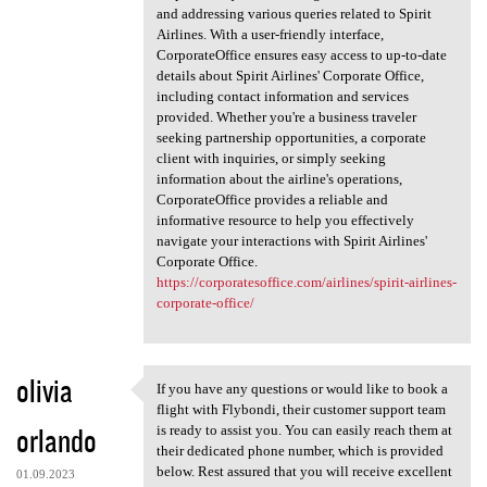
and addressing various queries related to Spirit
Airlines. With a user-friendly interface,
CorporateOffice ensures easy access to up-to-date
details about Spirit Airlines' Corporate Office,
including contact information and services
provided. Whether you're a business traveler
seeking partnership opportunities, a corporate
client with inquiries, or simply seeking
information about the airline's operations,
CorporateOffice provides a reliable and
informative resource to help you effectively
navigate your interactions with Spirit Airlines'
Corporate Office.
https://corporatesoffice.com/airlines/spirit-airlines-
corporate-office/
olivia
If you have any questions or would like to book a
If you have any questions or
flight with Flybondi, their customer support team
orlando
is ready to assist you. You can easily reach them at
their dedicated phone number, which is provided
below. Rest assured that you will receive excellent
01.09.2023