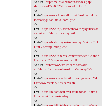
<a href="
http://molbiol.ru/forums/index.php?
showuser=1296047">http://molbiol.ru/f...
<a
href="
https://www.foxestalk.co.uk/profile/35478-
memoriqq/?tab=field_core_pfiel...
<a
href="
https://www.question2answer.org/qa/user/de
wapokerqq">https://www.questio...
<a
href="
https://inkbunny.net/rajawaliqq">https://ink
bunny.net/rajawaliqq</a>
<a
href="
https://www.chordie.com/forum/profile.php?
id=1721967">https://www.chordi...
<a href="
https://www.storeboard.com/asia-
qq">https://www.storeboard.com/asia-qq</a>
<a
href="
https://www.reverbnation.com/garenaqq">htt
ps://www.reverbnation.com/gare...
<a
href="
https://id.radiocut.fm/user/tandaqq/">https://
id.radiocut.fm/user/tandaq...
<a
href="
https://public.tableau.com/app/profile/saran