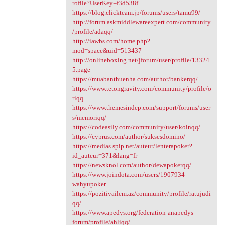
rofile?UserKey=f3d538f...
https://blog.clickteam.jp/forums/users/tamu99/
http://forum.askmiddlewareexpert.com/community
/profile/adaqq/
http://iawbs.com/home.php?
mod=space&uid=513437
http://onlineboxing.net/jforum/user/profile/13324
5.page
https://muabanthuenha.com/author/bankerqq/
https://www.tetongravity.com/community/profile/o
riqq
https://www.themesindep.com/support/forums/user
s/memoriqq/
https://codeasily.com/community/user/koinqq/
https://cyprus.com/author/suksesdomino/
https://medias.spip.net/auteur/lenterapoker?
id_auteur=371&lang=fr
https://newsknol.com/author/dewapokerqq/
https://www.joindota.com/users/1907934-
wahyupoker
https://pozitivailem.az/community/profile/ratujudi
qq/
https://www.apedys.org/federation-anapedys-
forum/profile/ahliqq/