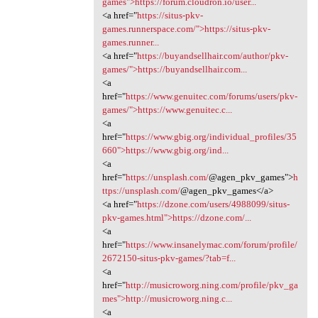
games">https://forum.cloudron.io/user...
<a href="
https://situs-pkv-
games.runnerspace.com/">https://situs-pkv-
games.runner...
<a href="
https://buyandsellhair.com/author/pkv-
games/">https://buyandsellhair.com...
<a
href="
https://www.genuitec.com/forums/users/pkv-
games/">https://www.genuitec.c...
<a
href="
https://www.gbig.org/individual_profiles/35
660">https://www.gbig.org/ind...
<a
href="
https://unsplash.com/
@agen_pkv_games">
h
ttps://unsplash.com/
@agen_pkv_games</a>
<a href="
https://dzone.com/users/4988099/situs-
pkv-games.html">https://dzone.com/...
<a
href="
https://www.insanelymac.com/forum/profile/
2672150-situs-pkv-games/?tab=f...
<a
href="
http://musicroworg.ning.com/profile/pkv_ga
mes">http://musicroworg.ning.c...
<a