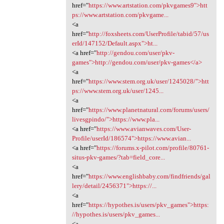
href="
https://www.artstation.com/pkvgames9">htt
ps://www.artstation.com/pkvgame...
<a
href="
http://foxsheets.com/UserProfile/tabid/57/us
erId/147152/Default.aspx">ht...
<a href="
http://gendou.com/user/pkv-
games">http://gendou.com/user/pkv-games</a>
<a
href="
https://www.stem.org.uk/user/1245028/">htt
ps://www.stem.org.uk/user/1245...
<a
href="
https://www.planetnatural.com/forums/users/
livesgpindo/">https://www.pla...
<a href="
https://www.avianwaves.com/User-
Profile/userId/186574">https://www.avian...
<a href="
https://forums.x-pilot.com/profile/80761-
situs-pkv-games/?tab=field_core...
<a
href="
https://www.englishbaby.com/findfriends/gal
lery/detail/2456371">https://...
<a
href="
https://hypothes.is/users/pkv_games">https:
//hypothes.is/users/pkv_games...
<a