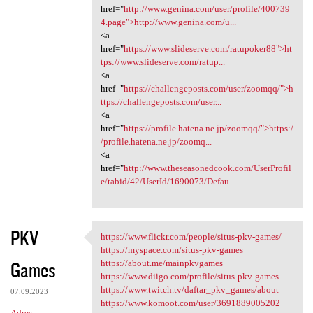
href="
http://www.genina.com/user/profile/400739
4.page">http://www.genina.com/u...
<a
href="
https://www.slideserve.com/ratupoker88">ht
tps://www.slideserve.com/ratup...
<a
href="
https://challengeposts.com/user/zoomqq/">h
ttps://challengeposts.com/user...
<a
href="
https://profile.hatena.ne.jp/zoomqq/">https:/
/profile.hatena.ne.jp/zoomq...
<a
href="
http://www.theseasonedcook.com/UserProfil
e/tabid/42/UserId/1690073/Defau...
PKV
https://www.flickr.com/people/situs-pkv-games/
https://www.flickr.com/people
https://myspace.com/situs-pkv-games
Games
https://about.me/mainpkvgames
https://www.diigo.com/profile/situs-pkv-games
https://www.twitch.tv/daftar_pkv_games/about
07.09.2023
https://www.komoot.com/user/3691889005202
Adres