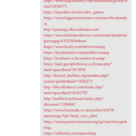
https://www.englishbaby.com/findfriends/gallery/d
etail/2456371
https://hypothes.is/users/pkv_games
https://www.bigpictureclasses.com/users/bosbanda
rq
http://pulauqq.idea.informer.com/
https://www.futureproducers.com/forums/members/
gocengqq.633250/#about
https://www.fuelly.com/driver/misiqq
https://mydramalist.com/profile/sewaqq
https://biashara.co.ke/author/sewaqq/
https://mail.guelphchinese.ca/home.php?
mod=space&uid=817856
http://forum1.shellmo.org/member.php?
action=profile&uid=1656273
http://bbs.zhizhuyx.com/home.php?
mod=space&uid=8341707
http://molbiol.ru/forums/index.php?
showuser=1296047
https://www.foxestalk.co.uk/profile/35478-
memoriqq/?tab=field_core_pfiel...
https://www.question2answer.org/qa/user/dewapok
erqq
https://inkbunny.net/rajawaliqq