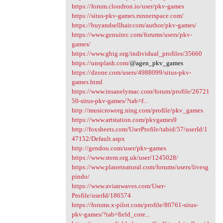
https://forum.cloudron.io/user/pkv-games
https://situs-pkv-games.runnerspace.com/
https://buyandsellhair.com/author/pkv-games/
https://www.genuitec.com/forums/users/pkv-
games/
https://www.gbig.org/individual_profiles/35660
https://unsplash.com/
@agen_pkv_games
https://dzone.com/users/4988099/situs-pkv-
games.html
https://www.insanelymac.com/forum/profile/26721
50-situs-pkv-games/?tab=f...
http://musicroworg.ning.com/profile/pkv_games
https://www.artstation.com/pkvgames9
http://foxsheets.com/UserProfile/tabid/57/userId/1
47152/Default.aspx
http://gendou.com/user/pkv-games
https://www.stem.org.uk/user/1245028/
https://www.planetnatural.com/forums/users/livesg
pindo/
https://www.avianwaves.com/User-
Profile/userId/186574
https://forums.x-pilot.com/profile/80761-situs-
pkv-games/?tab=field_core...