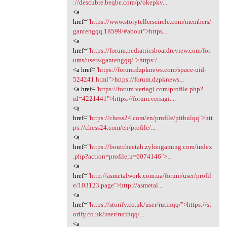
://descubre.beqbe.com/p/okepkv...
<a
href="
https://www.storytellerscircle.com/members/
gantengqq.18599/#about">https...
<a
href="
https://forum.pediatricsboardreview.com/for
ums/users/gantengqq/">https:/...
<a href="
https://forum.dzpknews.com/space-uid-
524241.html">https://forum.dzpknews...
<a href="
https://forum.veriagi.com/profile.php?
id=4221441">https://forum.veriagi....
<a
href="
https://chess24.com/en/profile/pitbulqq">htt
ps://chess24.com/en/profile/...
<a
href="
https://boutcheetah.zylongaming.com/index
.php?action=profile;u=6074146">...
<a
href="
http://asmetalwork.com.ua/forum/user/profil
e/103123.page">http://asmetal...
<a
href="
https://storify.co.uk/user/rutinqq/">https://st
orify.co.uk/user/rutinqq/...
<a