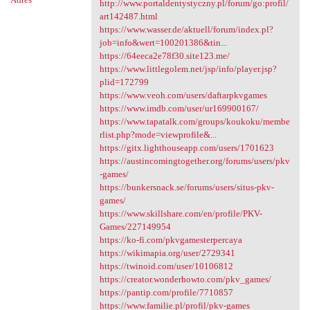
http://www.portaldentystyczny.pl/forum/go:profil/
art142487.html
https://www.wasser.de/aktuell/forum/index.pl?
job=info&wert=100201386&tin...
https://64eeca2e78f30.site123.me/
https://www.littlegolem.net/jsp/info/player.jsp?
plid=172799
https://www.veoh.com/users/daftarpkvgames
https://www.imdb.com/user/ur169900167/
https://www.tapatalk.com/groups/koukoku/membe
rlist.php?mode=viewprofile&...
https://gitx.lighthouseapp.com/users/1701623
https://austincomingtogether.org/forums/users/pkv
-games/
https://bunkersnack.se/forums/users/situs-pkv-
games/
https://www.skillshare.com/en/profile/PKV-
Games/227149954
https://ko-fi.com/pkvgamesterpercaya
https://wikimapia.org/user/2729341
https://twinoid.com/user/10106812
https://creator.wonderhowto.com/pkv_games/
https://pantip.com/profile/7710857
https://www.familie.pl/profil/pkv-games