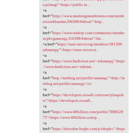
a.pelangi">https://public.ta...
<a
href="
https://www.smokingmeatforums.com/memb
ers/asikbandar.266506/#about">http...
<a
href="
https://www.traderji.com/community/membe
rs/pkvgamesqq.316398/#about">htt...
<a href="
https://rune-server.org/members/381209-
nikmatqq/">https://rune-server.or...
<a
href="
https://www.fanfiction.net/~nikmatqq">https
://www.fanfiction.net/~nikmat...
<a
href="
http://moblog.net/profile/amanqq/">http://m
oblog.net/profile/amanqq/</a>
<a
href="
https://developers.oxwall.com/user/jelaspok
er">https://developers.oxwall...
<a
href="
https://www.40billion.com/profile/7808529
75">https://www.40billion.com/p...
<a
href="
https://descubre.beqbe.com/p/okepkv">https