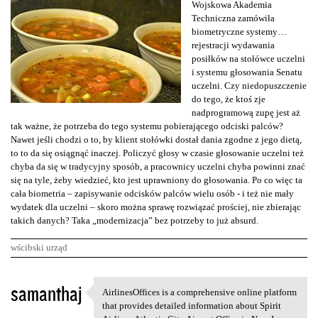
Wojskowa Akademia
Techniczna zamówiła
biometryczne systemy…
rejestracji wydawania
posiłków na stołówce uczelni
i systemu głosowania Senatu
uczelni. Czy niedopuszczenie
do tego, że ktoś zje
nadprogramową zupę jest aż
tak ważne, że potrzeba do tego systemu pobierającego odciski palców?
Nawet jeśli chodzi o to, by klient stołówki dostał dania zgodne z jego dietą,
to to da się osiągnąć inaczej. Policzyć głosy w czasie głosowanie uczelni też
chyba da się w tradycyjny sposób, a pracownicy uczelni chyba powinni znać
się na tyle, żeby wiedzieć, kto jest uprawniony do głosowania. Po co więc ta
cała biometria – zapisywanie odcisków palców wielu osób - i też nie mały
wydatek dla uczelni – skoro można sprawę rozwiązać prościej, nie zbierając
takich danych? Taka „modernizacja” bez potrzeby to już absurd.
wścibski urząd
K
samanthaj
AirlinesOffices is a comprehensive online platform
AirlinesOffices is a
o
that provides detailed information about Spirit