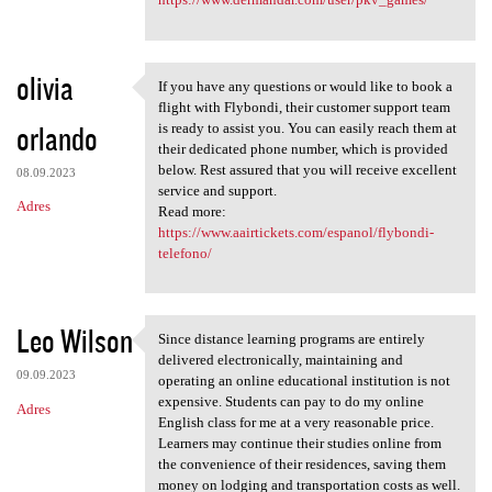
olivia
If you have any questions or would like to book a
If you have any questions or
flight with Flybondi, their customer support team
orlando
is ready to assist you. You can easily reach them at
their dedicated phone number, which is provided
below. Rest assured that you will receive excellent
08.09.2023
service and support.
Adres
Read more:
https://www.aairtickets.com/espanol/flybondi-
telefono/
Leo Wilson
Since distance learning programs are entirely
Since distance learning
delivered electronically, maintaining and
09.09.2023
operating an online educational institution is not
expensive. Students can pay to do my online
Adres
English class for me at a very reasonable price.
Learners may continue their studies online from
the convenience of their residences, saving them
money on lodging and transportation costs as well.