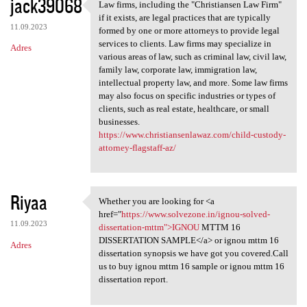
jack39068
Law firms, including the "Christiansen Law Firm"
Law firms, including the
if it exists, are legal practices that are typically
11.09.2023
formed by one or more attorneys to provide legal
services to clients. Law firms may specialize in
Adres
various areas of law, such as criminal law, civil law,
family law, corporate law, immigration law,
intellectual property law, and more. Some law firms
may also focus on specific industries or types of
clients, such as real estate, healthcare, or small
businesses.
https://www.christiansenlawaz.com/child-custody-
attorney-flagstaff-az/
Riyaa
Whether you are looking for <a
Whether you are looking for
href="
https://www.solvezone.in/ignou-solved-
11.09.2023
dissertation-mttm">IGNOU
MTTM 16
DISSERTATION SAMPLE</a> or ignou mttm 16
Adres
dissertation synopsis we have got you covered.Call
us to buy ignou mttm 16 sample or ignou mttm 16
dissertation report.