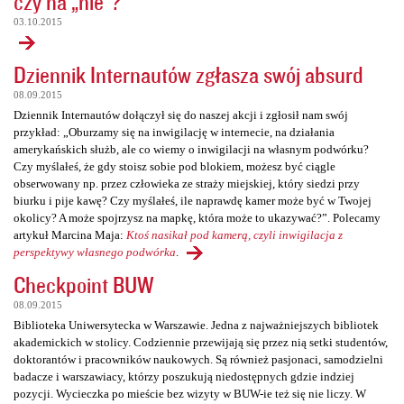
czy na „nie”?
03.10.2015
Dziennik Internautów zgłasza swój absurd
08.09.2015
Dziennik Internautów dołączył się do naszej akcji i zgłosił nam swój
przykład: „Oburzamy się na inwigilację w internecie, na działania
amerykańskich służb, ale co wiemy o inwigilacji na własnym podwórku?
Czy myślałeś, że gdy stoisz sobie pod blokiem, możesz być ciągle
obserwowany np. przez człowieka ze straży miejskiej, który siedzi przy
biurku i pije kawę? Czy myślałeś, ile naprawdę kamer może być w Twojej
okolicy? A może spojrzysz na mapkę, która może to ukazywać?”. Polecamy
artykuł Marcina Maja:
Ktoś nasikał pod kamerą, czyli inwigilacja z
perspektywy własnego podwórka
.
Checkpoint BUW
08.09.2015
Biblioteka Uniwersytecka w Warszawie. Jedna z najważniejszych bibliotek
akademickich w stolicy. Codziennie przewijają się przez nią setki studentów,
doktorantów i pracowników naukowych. Są również pasjonaci, samodzielni
badacze i warszawiacy, którzy poszukują niedostępnych gdzie indziej
pozycji. Wycieczka po mieście bez wizyty w BUW-ie też się nie liczy. W