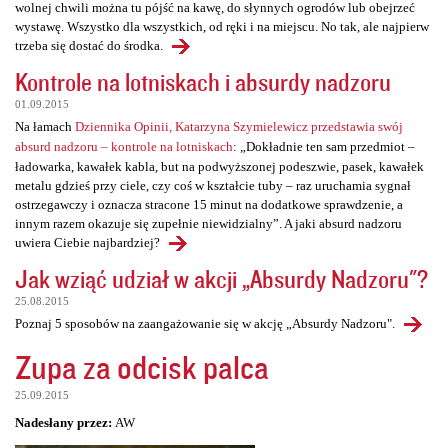
wolnej chwili można tu pójść na kawę, do słynnych ogrodów lub obejrzeć
wystawę. Wszystko dla wszystkich, od ręki i na miejscu. No tak, ale najpierw
trzeba się dostać do środka.
Kontrole na lotniskach i absurdy nadzoru
01.09.2015
Na łamach
Dziennika Opinii, Katarzyna Szymielewicz przedstawia swój
absurd nadzoru – kontrole na lotniskach
: „Dokładnie ten sam przedmiot –
ładowarka, kawałek kabla, but na podwyższonej podeszwie, pasek, kawałek
metalu gdzieś przy ciele, czy coś w kształcie tuby – raz uruchamia sygnał
ostrzegawczy i oznacza stracone 15 minut na dodatkowe sprawdzenie, a
innym razem okazuje się zupełnie niewidzialny”. A jaki absurd nadzoru
uwiera Ciebie najbardziej?
Jak wziąć udział w akcji „Absurdy Nadzoru"?
25.08.2015
Poznaj 5 sposobów na zaangażowanie się w akcję „Absurdy Nadzoru".
Zupa za odcisk palca
25.09.2015
Nadesłany przez:
AW