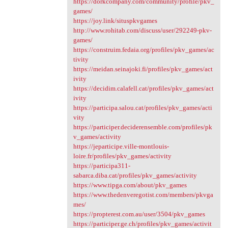
https://dorkcompany.com/community/profile/pkv_
games/
https://joy.link/situspkvgames
http://www.rohitab.com/discuss/user/292249-pkv-
games/
https://construim.fedaia.org/profiles/pkv_games/ac
tivity
https://meidan.seinajoki.fi/profiles/pkv_games/act
ivity
https://decidim.calafell.cat/profiles/pkv_games/act
ivity
https://participa.salou.cat/profiles/pkv_games/acti
vity
https://participer.deciderensemble.com/profiles/pk
v_games/activity
https://jeparticipe.ville-montlouis-
loire.fr/profiles/pkv_games/activity
https://participa311-
sabarca.diba.cat/profiles/pkv_games/activity
https://www.tipga.com/about/pkv_games
https://www.thedenveregotist.com/members/pkvga
mes/
https://propterest.com.au/user/3504/pkv_games
https://participer.ge.ch/profiles/pkv_games/activit