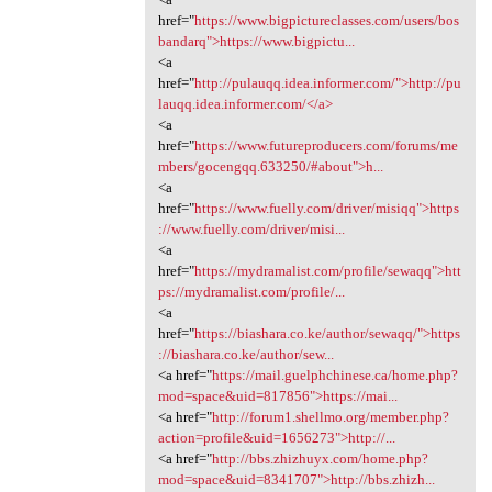
href="
https://www.bigpictureclasses.com/users/bos
bandarq">https://www.bigpictu...
<a
href="
http://pulauqq.idea.informer.com/">http://pu
lauqq.idea.informer.com/</a>
<a
href="
https://www.futureproducers.com/forums/me
mbers/gocengqq.633250/#about">h...
<a
href="
https://www.fuelly.com/driver/misiqq">https
://www.fuelly.com/driver/misi...
<a
href="
https://mydramalist.com/profile/sewaqq">htt
ps://mydramalist.com/profile/...
<a
href="
https://biashara.co.ke/author/sewaqq/">https
://biashara.co.ke/author/sew...
<a href="
https://mail.guelphchinese.ca/home.php?
mod=space&uid=817856">https://mai...
<a href="
http://forum1.shellmo.org/member.php?
action=profile&uid=1656273">http://...
<a href="
http://bbs.zhizhuyx.com/home.php?
mod=space&uid=8341707">http://bbs.zhizh...