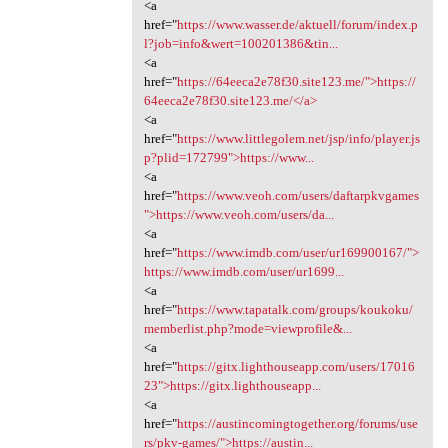
<a
href="
https://www.wasser.de/aktuell/forum/index.p
l?job=info&wert=100201386&tin...
<a
href="
https://64eeca2e78f30.site123.me/">https://
64eeca2e78f30.site123.me/</a>
<a
href="
https://www.littlegolem.net/jsp/info/player.js
p?plid=172799">https://www...
<a
href="
https://www.veoh.com/users/daftarpkvgames
">https://www.veoh.com/users/da...
<a
href="
https://www.imdb.com/user/ur169900167/">
https://www.imdb.com/user/ur1699...
<a
href="
https://www.tapatalk.com/groups/koukoku/
memberlist.php?mode=viewprofile&...
<a
href="
https://gitx.lighthouseapp.com/users/17016
23">https://gitx.lighthouseapp...
<a
href="
https://austincomingtogether.org/forums/use
rs/pkv-games/">https://austin...