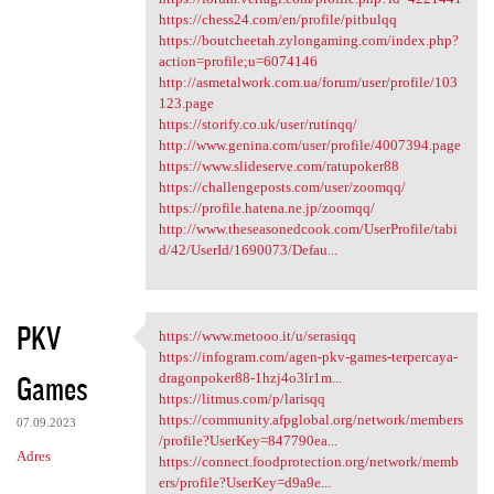
https://chess24.com/en/profile/pitbulqq
https://boutcheetah.zylongaming.com/index.php?
action=profile;u=6074146
http://asmetalwork.com.ua/forum/user/profile/103
123.page
https://storify.co.uk/user/rutinqq/
http://www.genina.com/user/profile/4007394.page
https://www.slideserve.com/ratupoker88
https://challengeposts.com/user/zoomqq/
https://profile.hatena.ne.jp/zoomqq/
http://www.theseasonedcook.com/UserProfile/tabi
d/42/UserId/1690073/Defau...
PKV
https://www.metooo.it/u/serasiqq
https://www.metooo.it/u
https://infogram.com/agen-pkv-games-terpercaya-
Games
dragonpoker88-1hzj4o3lr1m...
https://litmus.com/p/larisqq
https://community.afpglobal.org/network/members
07.09.2023
/profile?UserKey=847790ea...
Adres
https://connect.foodprotection.org/network/memb
ers/profile?UserKey=d9a9e...