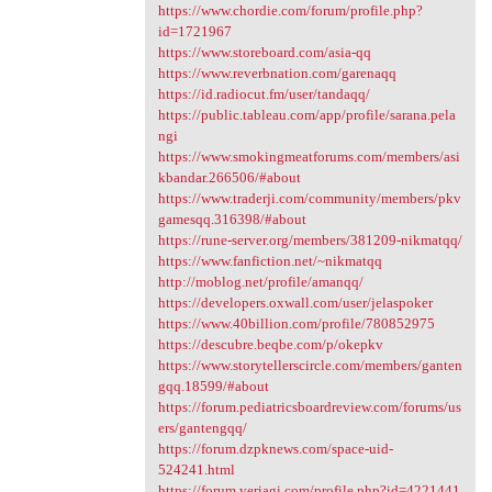
https://www.chordie.com/forum/profile.php?
id=1721967
https://www.storeboard.com/asia-qq
https://www.reverbnation.com/garenaqq
https://id.radiocut.fm/user/tandaqq/
https://public.tableau.com/app/profile/sarana.pela
ngi
https://www.smokingmeatforums.com/members/asi
kbandar.266506/#about
https://www.traderji.com/community/members/pkv
gamesqq.316398/#about
https://rune-server.org/members/381209-nikmatqq/
https://www.fanfiction.net/~nikmatqq
http://moblog.net/profile/amanqq/
https://developers.oxwall.com/user/jelaspoker
https://www.40billion.com/profile/780852975
https://descubre.beqbe.com/p/okepkv
https://www.storytellerscircle.com/members/ganten
gqq.18599/#about
https://forum.pediatricsboardreview.com/forums/us
ers/gantengqq/
https://forum.dzpknews.com/space-uid-
524241.html
https://forum.veriagi.com/profile.php?id=4221441