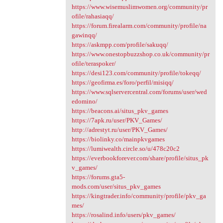
https://www.wisemuslimwomen.org/community/pr
ofile/rahasiaqq/
https://forum.firealarm.com/community/profile/na
gawinqq/
https://askmpp.com/profile/sakuqq/
https://www.onestopbuzzshop.co.uk/community/pr
ofile/teraspoker/
https://desi123.com/community/profile/tokeqq/
https://geofirma.es/foro/perfil/misiqq/
https://www.sqlservercentral.com/forums/user/wed
edomino/
https://beacons.ai/situs_pkv_games
https://7apk.ru/user/PKV_Games/
http://adrestyt.ru/user/PKV_Games/
https://biolinky.co/mainpkvgames
https://lumiwealth.circle.so/u/478c20c2
https://everbookforever.com/share/profile/situs_pk
v_games/
https://forums.gta5-
mods.com/user/situs_pkv_games
https://kingtrader.info/community/profile/pkv_ga
mes/
https://rosalind.info/users/pkv_games/