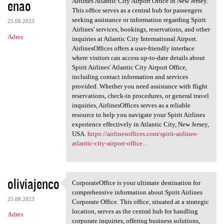
enao
m
Airlines Atlantic City Airport Office in New Jersey.
This office serves as a central hub for passengers
e
seeking assistance or information regarding Spirit
25.08.2023
n
Airlines' services, bookings, reservations, and other
Adres
inquiries at Atlantic City International Airport.
t
AirlinesOffices offers a user-friendly interface
a
where visitors can access up-to-date details about
Spirit Airlines' Atlantic City Airport Office,
r
including contact information and services
z
provided. Whether you need assistance with flight
reservations, check-in procedures, or general travel
e
inquiries, AirlinesOffices serves as a reliable
resource to help you navigate your Spirit Airlines
experience effectively in Atlantic City, New Jersey,
USA.
https://airlinesoffices.com/spirit-airlines-
atlantic-city-airport-office...
oliviajenco
CorporateOffice is your ultimate destination for
CorporateOffice is your
comprehensive information about Spirit Airlines
25.08.2023
Corporate Office. This office, situated at a strategic
location, serves as the central hub for handling
Adres
corporate inquiries, offering business solutions,